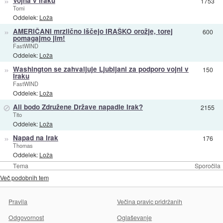
»
Vojna v Iraku
1753
Tomi
Oddelek:
Loža
»
AMERIČANI mrzlično iščejo IRAŠKO orožje, torej
600
pomagajmo jim!
FastWIND
Oddelek:
Loža
»
Washington se zahvaljuje Ljubljani za podporo vojni v
150
Iraku
FastWIND
Oddelek:
Loža
⊘
Ali bodo Združene Države napadle Irak?
2155
Tito
Oddelek:
Loža
»
Napad na Irak
176
Thomas
Oddelek:
Loža
Tema
Sporočila
Več podobnih tem
Pravila
Večina pravic pridržanih
Odgovornost
Oglaševanje