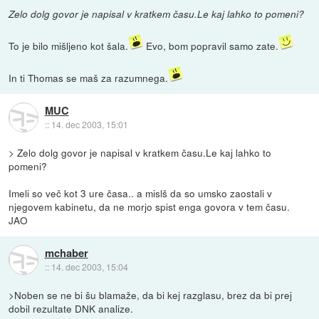
Zelo dolg govor je napisal v kratkem času.Le kaj lahko to pomeni?
To je bilo mišljeno kot šala.
Evo, bom popravil samo zate.
In ti Thomas se maš za razumnega.
MUC
::
14. dec 2003, 15:01
> Zelo dolg govor je napisal v kratkem času.Le kaj lahko to
pomeni?
Imeli so več kot 3 ure časa.. a mislš da so umsko zaostali v
njegovem kabinetu, da ne morjo spist enga govora v tem času.
JAO
mchaber
::
14. dec 2003, 15:04
>Noben se ne bi šu blamaže, da bi kej razglasu, brez da bi prej
dobil rezultate DNK analize.