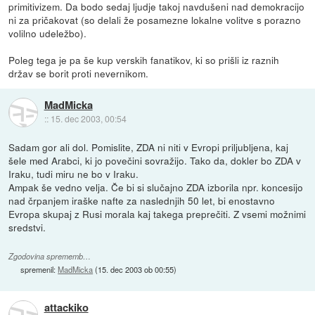
primitivizem. Da bodo sedaj ljudje takoj navdušeni nad demokracijo
ni za pričakovat (so delali že posamezne lokalne volitve s porazno
volilno udeležbo).
Poleg tega je pa še kup verskih fanatikov, ki so prišli iz raznih
držav se borit proti nevernikom.
MadMicka
::
15. dec 2003, 00:54
Sadam gor ali dol. Pomislite, ZDA ni niti v Evropi priljubljena, kaj
šele med Arabci, ki jo povečini sovražijo. Tako da, dokler bo ZDA v
Iraku, tudi miru ne bo v Iraku.
Ampak še vedno velja. Če bi si slučajno ZDA izborila npr. koncesijo
nad črpanjem iraške nafte za naslednjih 50 let, bi enostavno
Evropa skupaj z Rusi morala kaj takega preprečiti. Z vsemi možnimi
sredstvi.
Zgodovina sprememb…
spremenil:
MadMicka
(
15. dec 2003 ob 00:55
)
attackiko