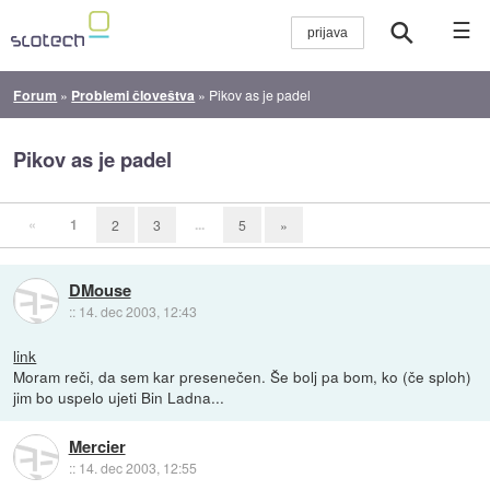
☰
Forum
»
Problemi človeštva
»
Pikov as je padel
Pikov as je padel
«
1
...
2
3
5
»
DMouse
::
14. dec 2003, 12:43
link
Moram reči, da sem kar presenečen. Še bolj pa bom, ko (če sploh)
jim bo uspelo ujeti Bin Ladna...
Mercier
::
14. dec 2003, 12:55