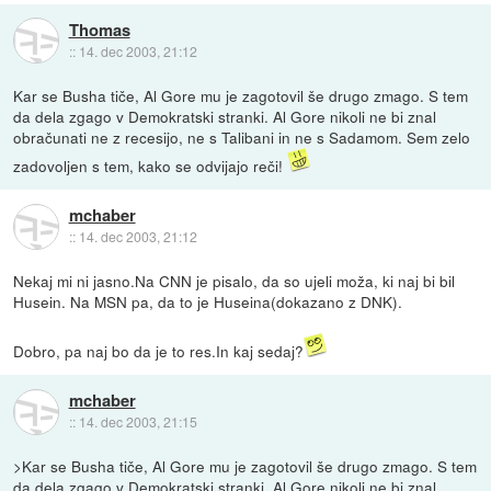
Thomas
::
14. dec 2003, 21:12
Kar se Busha tiče, Al Gore mu je zagotovil še drugo zmago. S tem
da dela zgago v Demokratski stranki. Al Gore nikoli ne bi znal
obračunati ne z recesijo, ne s Talibani in ne s Sadamom. Sem zelo
zadovoljen s tem, kako se odvijajo reči!
mchaber
::
14. dec 2003, 21:12
Nekaj mi ni jasno.Na CNN je pisalo, da so ujeli moža, ki naj bi bil
Husein. Na MSN pa, da to je Huseina(dokazano z DNK).
Dobro, pa naj bo da je to res.In kaj sedaj?
mchaber
::
14. dec 2003, 21:15
>Kar se Busha tiče, Al Gore mu je zagotovil še drugo zmago. S tem
da dela zgago v Demokratski stranki. Al Gore nikoli ne bi znal