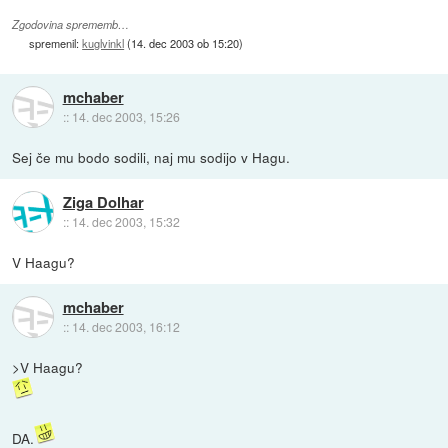
Zgodovina sprememb…
spremenil:
kuglvinkl
(
14. dec 2003 ob 15:20
)
mchaber
::
14. dec 2003, 15:26
Sej če mu bodo sodili, naj mu sodijo v Hagu.
Ziga Dolhar
::
14. dec 2003, 15:32
V Haagu?
mchaber
::
14. dec 2003, 16:12
>V Haagu?
DA.