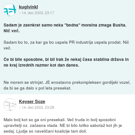
kuglvinkl
::
14. dec 2003, 23:17
Sadam je zaenkrat samo neka "bedna" moralna zmaga Busha.
Nič več.
Sadam bo to, za kar ga bo uspela PR industrija uspela prodat. Nič
več.
Če bi bile sposobne, bi bil Irak že nekaj časa stabilna država in
ne kraj izrednih razmer kot dan danes.
Ne morem se strinjat. JE enostavno prekompleksen gordijski vozel,
da bi se ga dalo v pol leta presekat.
Keyser Soze
::
14. dec 2003, 23:28
Malo bolj kot so ga oni presekali. Več truda in bolj sposobni
upravitelji oz. začasna vlada. NE bi bilo toliko sabotaž kot jih je
sedaj. Ljudje so naveličani koalicije tam doli.