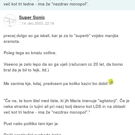
več kot tri tedne - ima že "nezdrav monopol".
Super Sonic
::
14. dec 2003, 22:16
precej dolgo so ga iskali, kar je za to "superb" vojsko manjša
sramota.
Poleg tega so kmalu volitve.
Vseeno je zelo lepo da so ga ujeli (računam cc 20 let, da bomo
bral da je bil to fejk, itd.)
Me zanima kje, kdaj, predvsem pa koliko kazni bo dobil
"Če ne, te bom štel med tiste, ki jih Maria imenuje "agitatorji". Če je
neka stranka (v tujini ali pri nas) bolj desno kot LDS in na oblasti
več kot tri tedne - ima že "nezdrav monopol"."
Pust našo politiko tam kjer je.
Rajši proslavljal svobodo Iraka.