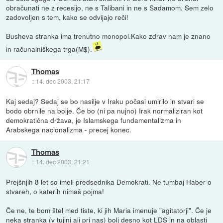
obračunati ne z recesijo, ne s Talibani in ne s Sadamom. Sem zelo
zadovoljen s tem, kako se odvijajo reči!
Busheva stranka ima trenutno monopol.Kako zdrav nam je znano
in računalniškega trga(M$).
Thomas
::
14. dec 2003, 21:17
Kaj sedaj? Sedaj se bo nasilje v Iraku počasi umirilo in stvari se
bodo obrnile na bolje. Če bo (ni pa nujno) Irak normaliziran kot
demokratična država, je Islamskega fundamentalizma in
Arabskega nacionalizma - precej konec.
Thomas
::
14. dec 2003, 21:21
Prejšnjih 8 let so imeli predsednika Demokrati. Ne tumbaj Haber o
stvareh, o katerih nimaš pojma!
Če ne, te bom štel med tiste, ki jih Maria imenuje "agitatorji". Če je
neka stranka (v tujini ali pri nas) bolj desno kot LDS in na oblasti