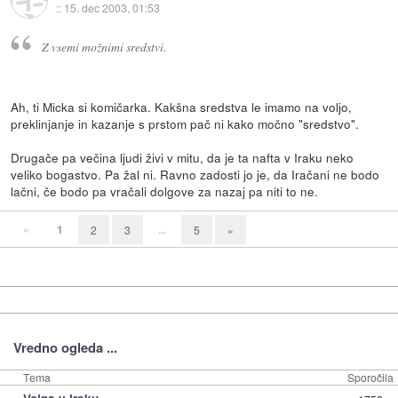
::
15. dec 2003, 01:53
Z vsemi možnimi sredstvi.
Ah, ti Micka si komičarka. Kakšna sredstva le imamo na voljo,
preklinjanje in kazanje s prstom pač ni kako močno "sredstvo".
Drugače pa večina ljudi živi v mitu, da je ta nafta v Iraku neko
veliko bogastvo. Pa žal ni. Ravno zadosti jo je, da Iračani ne bodo
lačni, če bodo pa vračali dolgove za nazaj pa niti to ne.
«
1
...
2
3
5
»
Vredno ogleda ...
Tema
Sporočila