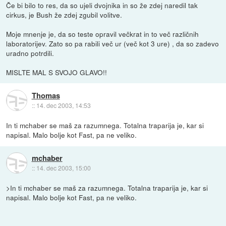
Če bi bilo to res, da so ujeli dvojnika in so že zdej naredil tak
cirkus, je Bush že zdej zgubil volitve.
Moje mnenje je, da so teste opravil večkrat in to več različnih
laboratorijev. Zato so pa rabili več ur (več kot 3 ure) , da so zadevo
uradno potrdili.
MISLTE MAL S SVOJO GLAVO!!
Thomas
::
14. dec 2003, 14:53
In ti mchaber se maš za razumnega. Totalna traparija je, kar si
napisal. Malo bolje kot Fast, pa ne veliko.
mchaber
::
14. dec 2003, 15:00
>In ti mchaber se maš za razumnega. Totalna traparija je, kar si
napisal. Malo bolje kot Fast, pa ne veliko.