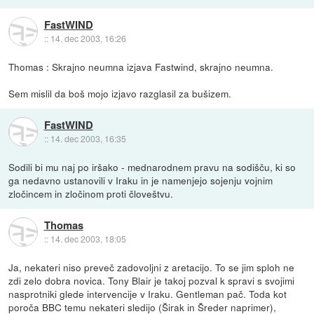
FastWIND
::
14. dec 2003, 16:26
Thomas : Skrajno neumna izjava Fastwind, skrajno neumna.
Sem mislil da boš mojo izjavo razglasil za bušizem.
FastWIND
::
14. dec 2003, 16:35
Sodili bi mu naj po iršako - mednarodnem pravu na sodišču, ki so
ga nedavno ustanovili v Iraku in je namenjejo sojenju vojnim
zločincem in zločinom proti človeštvu.
Thomas
::
14. dec 2003, 18:05
Ja, nekateri niso preveč zadovoljni z aretacijo. To se jim sploh ne
zdi zelo dobra novica. Tony Blair je takoj pozval k spravi s svojimi
nasprotniki glede intervencije v Iraku. Gentleman pač. Toda kot
poroča BBC temu nekateri sledijo (Širak in Šreder naprimer),