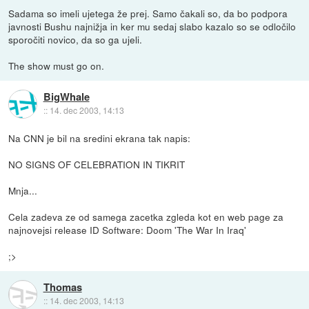
Sadama so imeli ujetega že prej. Samo čakali so, da bo podpora
javnosti Bushu najnižja in ker mu sedaj slabo kazalo so se odločilo
sporočiti novico, da so ga ujeli.
The show must go on.
BigWhale
::
14. dec 2003, 14:13
Na CNN je bil na sredini ekrana tak napis:
NO SIGNS OF CELEBRATION IN TIKRIT
Mnja...
Cela zadeva ze od samega zacetka zgleda kot en web page za
najnovejsi release ID Software: Doom 'The War In Iraq'
;>
Thomas
::
14. dec 2003, 14:13