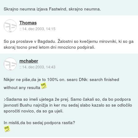
Skrajno neumna izjava Fastwind, skrajno neumna.
Thomas
::
14. dec 2003, 14:15
So pa proslave v Bagdadu. Žalostni so kvečjemu mirovniki, ki so ga
skoraj tocno pred letom dni mnozicno podpirali.
mchaber
::
14. dec 2003, 14:43
Nikjer ne piše,da je to 100% on. searc DNk: search finished
without any resulta
>Sadama so imeli ujetega že prej. Samo čakali so, da bo podpora
javnosti Bushu najnižja in ker mu sedaj slabo kazalo so se odločilo
sporočiti novico, da so ga ujeli.
In misliš,da bo sedaj podpora rastla?