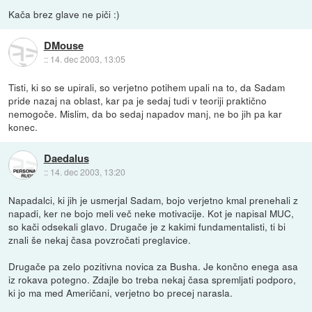
Kača brez glave ne piči :)
DMouse
::
14. dec 2003, 13:05
Tisti, ki so se upirali, so verjetno potihem upali na to, da Sadam
pride nazaj na oblast, kar pa je sedaj tudi v teoriji praktično
nemogoče. Mislim, da bo sedaj napadov manj, ne bo jih pa kar
konec.
Daedalus
::
14. dec 2003, 13:20
Napadalci, ki jih je usmerjal Sadam, bojo verjetno kmal prenehali z
napadi, ker ne bojo meli več neke motivacije. Kot je napisal MUC,
so kači odsekali glavo. Drugače je z kakimi fundamentalisti, ti bi
znali še nekaj časa povzročati preglavice.
Drugače pa zelo pozitivna novica za Busha. Je končno enega asa
iz rokava potegno. Zdajle bo treba nekaj časa spremljati podporo,
ki jo ma med Američani, verjetno bo precej narasla.