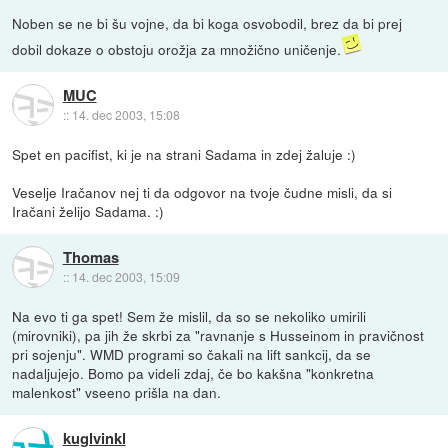
Noben se ne bi šu vojne, da bi koga osvobodil, brez da bi prej
dobil dokaze o obstoju orožja za množično uničenje.
MUC
::
14. dec 2003, 15:08
Spet en pacifist, ki je na strani Sadama in zdej žaluje :)
Veselje Iračanov nej ti da odgovor na tvoje čudne misli, da si
Iračani želijo Sadama. :)
Thomas
::
14. dec 2003, 15:09
Na evo ti ga spet! Sem že mislil, da so se nekoliko umirili
(mirovniki), pa jih že skrbi za "ravnanje s Husseinom in pravičnost
pri sojenju". WMD programi so čakali na lift sankcij, da se
nadaljujejo. Bomo pa videli zdaj, če bo kakšna "konkretna
malenkost" vseeno prišla na dan.
kuglvinkl