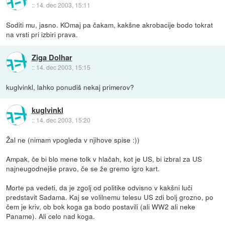
::
14. dec 2003, 15:11
Soditi mu, jasno. KOmaj pa čakam, kakšne akrobacije bodo tokrat
na vrsti pri izbiri prava.
Ziga Dolhar
::
14. dec 2003, 15:15
kuglvinkl, lahko ponudiš nekaj primerov?
kuglvinkl
::
14. dec 2003, 15:20
Žal ne (nimam vpogleda v njihove spise :))
Ampak, če bi blo mene tolk v hlačah, kot je US, bi izbral za US
najneugodnejše pravo, če se že gremo igro kart.
Morte pa vedeti, da je zgolj od politike odvisno v kakšni luči
predstavit Sadama. Kaj se volilnemu telesu US zdi bolj grozno, po
čem je kriv, ob bok koga ga bodo postavili (ali WW2 ali neke
Paname). Ali celo nad koga.