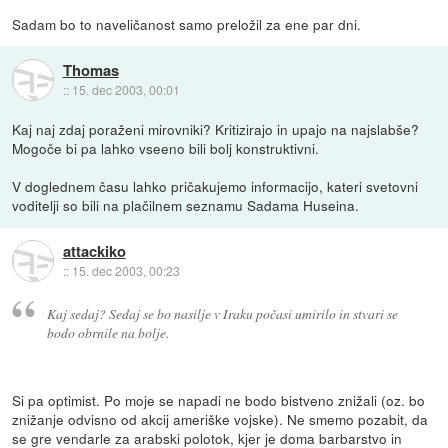
Sadam bo to naveličanost samo preložil za ene par dni.
Thomas
::
15. dec 2003, 00:01
Kaj naj zdaj poraženi mirovniki? Kritizirajo in upajo na najslabše?
Mogoče bi pa lahko vseeno bili bolj konstruktivni.
V doglednem času lahko pričakujemo informacijo, kateri svetovni
voditelji so bili na plačilnem seznamu Sadama Huseina.
attackiko
::
15. dec 2003, 00:23
Kaj sedaj? Sedaj se bo nasilje v Iraku počasi umirilo in stvari se
bodo obrnile na bolje.
Si pa optimist. Po moje se napadi ne bodo bistveno znižali (oz. bo
znižanje odvisno od akcij ameriške vojske). Ne smemo pozabit, da
se gre vendarle za arabski polotok, kjer je doma barbarstvo in