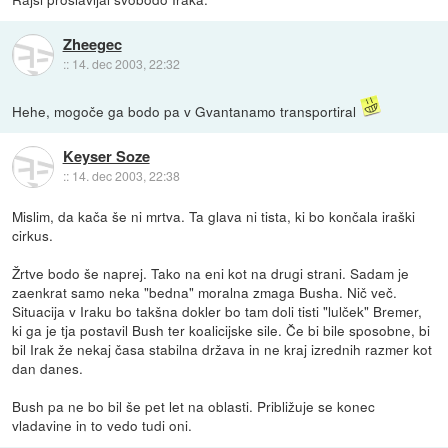
Zheegec
::
14. dec 2003, 22:32
Hehe, mogoče ga bodo pa v Gvantanamo transportiral
Keyser Soze
::
14. dec 2003, 22:38
Mislim, da kača še ni mrtva. Ta glava ni tista, ki bo končala iraški
cirkus.
Žrtve bodo še naprej. Tako na eni kot na drugi strani. Sadam je
zaenkrat samo neka "bedna" moralna zmaga Busha. Nič več.
Situacija v Iraku bo takšna dokler bo tam doli tisti "lulček" Bremer,
ki ga je tja postavil Bush ter koalicijske sile. Če bi bile sposobne, bi
bil Irak že nekaj časa stabilna država in ne kraj izrednih razmer kot
dan danes.
Bush pa ne bo bil še pet let na oblasti. Približuje se konec
vladavine in to vedo tudi oni.