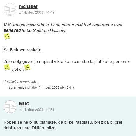
mchaber
::
14. dec 2003, 14:49
U.S. troops celebrate in Tikrit, after a raid that captured a man
believed
to be Saddam Hussein.
Še Blairova reakcija
Zelo dolg govor je napisal v kratkem času.Le kaj lahko to pomeni?
./joke/.
Zgodovina sprememb…
spremenil:
mchaber
(
14. dec 2003 ob 15:01
)
MUC
::
14. dec 2003, 14:51
Noben se ne bi šu blamaže, da bi kej razglasu, brez da bi prej
dobil rezultate DNK analize.