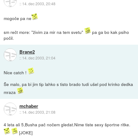
::
14. dec 2003, 20:48
mogoče pa ne
sm rečt more: "živim za mir na tem svetu"
pa ga bo kak psiho
počil.
Brane2
::
14. dec 2003, 21:04
Nice catch !
Še malo, pa bi jim tip lahko s tisto brado tudi ušel pod krinko dedka
mraza
mchaber
::
14. dec 2003, 21:08
4 leta ali 5,Busha pač nočem gledat.Nime tiste sexy športne ritke.
[JOKE]