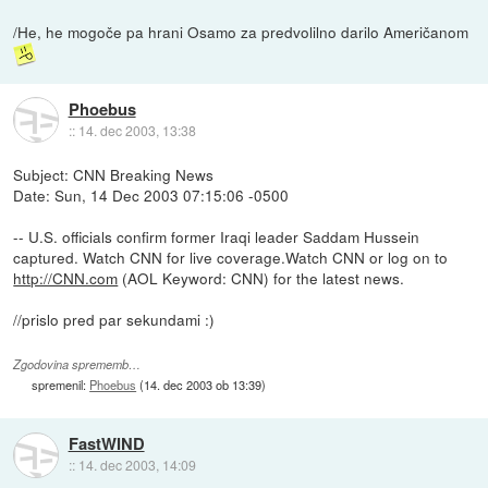
/He, he mogoče pa hrani Osamo za predvolilno darilo Američanom
Phoebus
::
14. dec 2003, 13:38
Subject: CNN Breaking News
Date: Sun, 14 Dec 2003 07:15:06 -0500
-- U.S. officials confirm former Iraqi leader Saddam Hussein
captured. Watch CNN for live coverage.Watch CNN or log on to
http://CNN.com
(AOL Keyword: CNN) for the latest news.
//prislo pred par sekundami :)
Zgodovina sprememb…
spremenil:
Phoebus
(
14. dec 2003 ob 13:39
)
FastWIND
::
14. dec 2003, 14:09