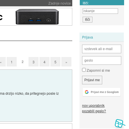
Išči:
Zadnje novice
Prijava
2
«
1
3
4
5
»
Zapomni si me
ma drzijo nizko, da pritegnejo posle iz
nov uporabnik
pozabili geslo?