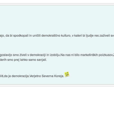
o, da bi spodkopali in uničili demokratično kulturo, v kateri bi ljudje res zaživel
goslavijo smo živeli v demokraciji in izobilju.Na nas ni bilo marketinških poizku
katerih smo prej lahko samo sanjali.
sliš,da je demokracija.Verjetno Severna Koreja.