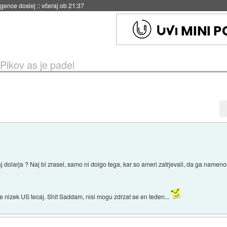
 umetne inteligence
::
včeraj ob 21:23
Pikov as je padel
j dolarja ? Naj bi zrasel, samo ni dolgo tega, kar so ameri zatrjevali, da ga nameno
de nizek US tecaj. Shit Saddam, nisi mogu zdrzat se en teden...