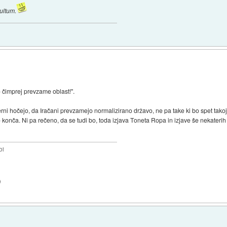
ultum.
o čimprej prevzame oblast!".
 hočejo, da Iračani prevzamejo normalizirano državo, ne pa take ki bo spet takoj p
nča. Ni pa rečeno, da se tudi bo, toda izjava Toneta Ropa in izjave še nekaterih dr
bi
)