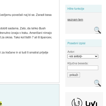
Hitre funkcije
večjemu povečali naj bi se. Zaradi besa
seznam tem
o dobiti sadama. Zato, da lahko Bush
trenutno izvaja v Iraku. Američani nimajo
za okras. Tako kot tistih 7 ali 8 špancev,
Posebni izpisi
Avtor:
za Iračane in si tudi ti smatral prijetje
Ključna beseda: