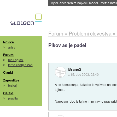
Spletne strani začele streči oglase za agente
Forum
»
Problemi človeštva
»
Novice
Pikov as je padel
arhiv
Forum
mali oglasi
teme zadnjih 24h
Brane2
Članki
::
15. dec 2003, 02:40
Zaposlitve
A se komu sanja, kako bo to vplivalo na teca
brskaj
tujine...
Ostalo
pravila
Narocam robo iz tujine in mi ravno prav pri