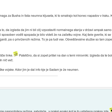
 za Busha in tista neumna kljuseta, ki to smatrajo kot konec napadov v Iraku. K
to, da izgleda da jim ni bil cilj vzpostaviti normalnega stanja v državi ampak sam
posoben voditi spopada je bilo videti že na začetku vojne. Kaj šele gverile, ki se 
 gardi, pa o privržencih režima. To je pa tudi vse. Obveščevalne službe so tam zopet 
šče linke.
Patetično, da si zopet prišel na dan s temi mirovniki. Izgleda da te boli 
In nič več.
ke vojske. Kdor jim je dal info kje je Sadam je že neumen.
nje nasprotnikov režima, sabotaže...v praksi enako kot je to ustaljena praksa zda.