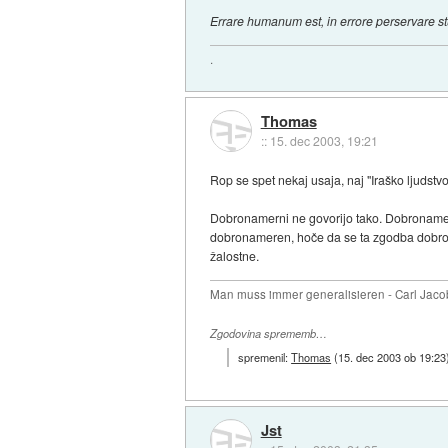
Errare humanum est, in errore perservare st
.
Thomas
::
15. dec 2003, 19:21
Rop se spet nekaj usaja, naj "Iraško ljudstv
Dobronamerni ne govorijo tako. Dobronamerni
dobronameren, hoče da se ta zgodba dobro ko
žalostne.
Man muss immer generalisieren - Carl Jaco
Zgodovina sprememb…
spremenil:
Thomas
(
15. dec 2003 ob 19:23
Jst