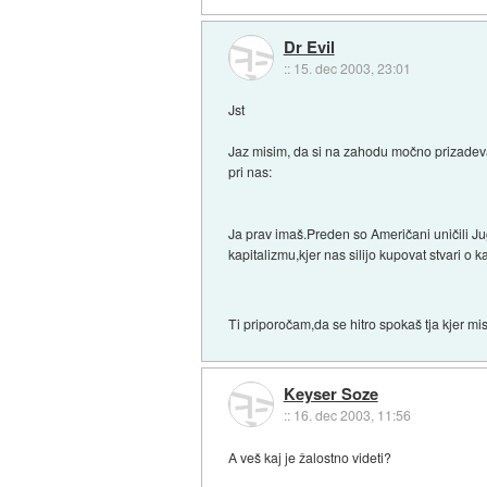
Dr Evil
::
15. dec 2003, 23:01
Jst
Jaz misim, da si na zahodu močno prizadevaj
pri nas:
Ja prav imaš.Preden so Američani uničili Ju
kapitalizmu,kjer nas silijo kupovat stvari o 
Ti priporočam,da se hitro spokaš tja kjer mi
Keyser Soze
::
16. dec 2003, 11:56
A veš kaj je žalostno videti?