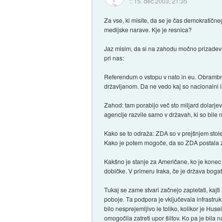
::
15. dec 2003, 21:35
Za vse, ki misite, da se je čas demokratičneg
medijske narave. Kje je resnica?
Jaz misim, da si na zahodu močno prizadevaj
pri nas:
Referendum o vstopu v nato in eu. Obrambni
državljanom. Da ne vedo kaj so nacionalni in
Zahod: tam porabijo več sto miljard dolarj
agencije razvile samo v državah, ki so bile 
Kako se to odraža: ZDA so v prejšnjem stolet
Kako je potem mogoče, da so ZDA postala z
Kakšno je stanje za Američane, ko je konec v
dobičke. V primeru Iraka, če je država bogata
Tukaj se zame stvari začnejo zapletati, kajt
poboje. Ta podpora je vključevala infrastruk
bilo nesprejemljivo le toliko, kolikor je Hu
omogočila zatreti upor šiitov. Ko pa je bila