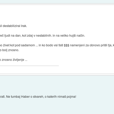
i destabiliziral Irak.
č ljudi na dan, kot zdaj v nestabilnih. in na veliko hujši način.
o živet kot pod sadamom ... in ko bodo vsi tisti $$$ namenjeni za obnovo prišli tja,
ko bolj znosno.
 znosno življenje ...
rati. Ne tumbaj Haber o stvareh, o katerih nimaš pojma!