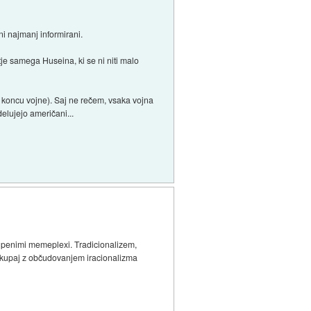
ni najmanj informirani.
tje samega Huseina, ki se ni niti malo
jo koncu vojne). Saj ne rečem, vsaka vojna
delujejo američani...
trupenimi memeplexi. Tradicionalizem,
, skupaj z občudovanjem iracionalizma