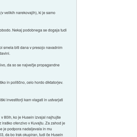
(v velikih narekovajih), ki je samo
i svobodo. Nekaj podobnega se dogaja tudi
bi smela biti dana v presojo navadnim
davini.
imivo, da so se največje propagandne
o in politično, celo hordo diktatorjev.
 investitorji kam vlagati in ustvarjati
 v 80ih, ko je Husein izvajal najhujše
z iraško ofenzivo v Kuvajtu. Za zahod je
 se je podpora nadaljevala in mu
03, da bo Irak okupiran, tudi če Husein