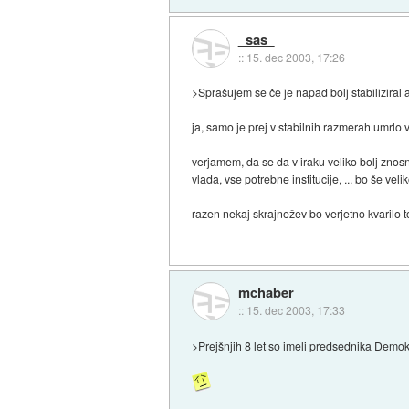
_sas_
::
15. dec 2003, 17:26
>Sprašujem se če je napad bolj stabiliziral al
ja, samo je prej v stabilnih razmerah umrlo ve
verjamem, da se da v iraku veliko bolj znosn
vlada, vse potrebne institucije, ... bo še veli
razen nekaj skrajnežev bo verjetno kvarilo to
mchaber
::
15. dec 2003, 17:33
>Prejšnjih 8 let so imeli predsednika Demok