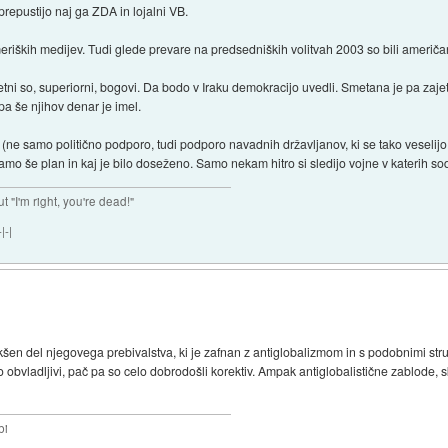
 prepustijo naj ga ZDA in lojalni VB.
meriških medijev. Tudi glede prevare na predsedniških volitvah 2003 so bili američa
etni so, superiorni, bogovi. Da bodo v Iraku demokracijo uvedli. Smetana je pa zaje
, pa še njihov denar je imel.
a (ne samo politično podporo, tudi podporo navadnih državljanov, ki se tako veseli
iramo še plan in kaj je bilo doseženo. Samo nekam hitro si sledijo vojne v katerih so
ut "I'm right, you're dead!"
|-|
likšen del njegovega prebivalstva, ki je zafnan z antiglobalizmom in s podobnimi s
 obvladljivi, pač pa so celo dobrodošli korektiv. Ampak antiglobalistične zablode
bi