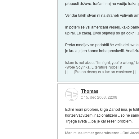
prepusti državo. Iračani naj ne vodijo Iraka,
Vendar takih stvari ni na straneh vplivnih a
In potem se vsi američani veselij, kako pam
upiral. Le zakaj. Bivši prijatelji so ga odkrili
Preko medijev so pridobili še velik del svet
je kruta, njen konec treba proslaviti. Analiz
Islam is not about "I'm right, you're wrong," b
-Wole Soyinka, Literature Nobelist
|-|-|-|-|Proton decay is a tax on existence.|-|-|-
Thomas
::
15. dec 2003, 22:08
Edini resni problem, ki ga Zahod ima, je to
konzervativizem, nacionalizem .. so ne samo
Trtjega sveta ... pa je kar resen problem.
Man muss immer generalisieren - Carl Jaco