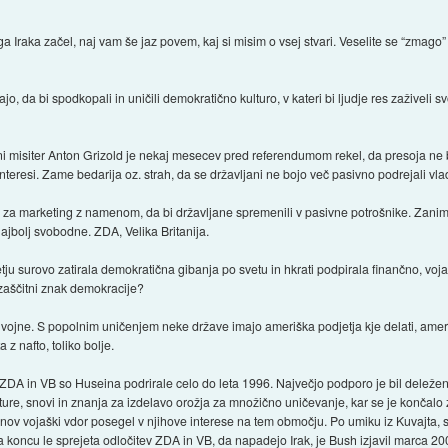
a Iraka začel, naj vam še jaz povem, kaj si misim o vsej stvari. Veselite se “zmago” 
o, da bi spodkopali in uničili demokratično kulturo, v kateri bi ljudje res zaživel
 misiter Anton Grizold je nekaj mesecev pred referendumom rekel, da presoja ne 
teresi. Zame bedarija oz. strah, da se državljani ne bojo več pasivno podrejali vla
ev za marketing z namenom, da bi državljane spremenili v pasivne potrošnike. Zan
najbolj svobodne. ZDA, Velika Britanija.
ju surovo zatirala demokratična gibanja po svetu in hkrati podpirala finančno, vojašk
aščitni znak demokracije?
ojne. S popolnim uničenjem neke države imajo ameriška podjetja kje delati, ameriški
 z nafto, toliko bolje.
i ZDA in VB so Huseina podrirale celo do leta 1996. Največjo podporo je bil deležen
ture, snovi in znanja za izdelavo orožja za množično uničevanje, kar se je končalo 
seinov vojaški vdor posegel v njihove interese na tem območju. Po umiku iz Kuvajta,
 na koncu le sprejeta odločitev ZDA in VB, da napadejo Irak, je Bush izjavil marca 20