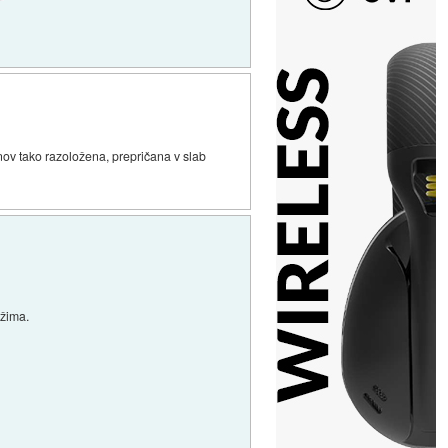
čanov tako razoložena, prepričana v slab
ežima.