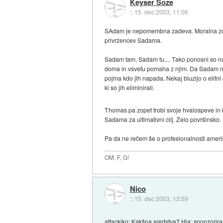
Keyser Soze
::
15. dec 2003, 11:06
SAdam je nepomembna zadeva. Moralna zmaga
privržencev Sadama.
Sadam tam, Sadam tu,... Tako ponosni so na 
doma in vsvetu pomaha z njim. Da Sadam ni s
pojma kdo jih napada. Nekaj bluzijo o elitni
ki so jih eliminirali.
Thomas pa zopet trobi svoje hvalospeve in i
Sadama za ultimativni cilj. Zelo površinsko. 
Pa da ne rečem še o profesionalnosti ameriš
OM, F, G!
Nico
::
15. dec 2003, 13:59
attackiko: Kakšna sredstva? Hja; sponzorira