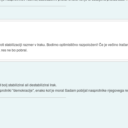
 proti stabilizaciji razmer v Iraku. Bodimo optimistično razpoloženi! Če je večino Ira
k res ne bo pobral.
lj stabiliziral ali destabiliziral Irak.
asprotniki "demokracije", enako kot je moral Sadam pobijat nasprotnike njegovega r