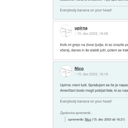
Everybody banana on your head!
upirna
::
15. dec 2003, 16:08
Kolk mi grejo na živce ljudje, ki so izrazito
včeraj, danes in še slabši jutri, potem se Ira
Nico
::
15. dec 2003, 16:18
Upirna: meni tudi. Sprašujem se če je napad bo
Američani bodo mogli pobijat tiste, ki so n
Everybody banana on your head!
Zgodovina sprememb…
spremenilo:
Nico
(
15. dec 2003 ob 16:21
)