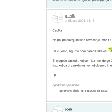
glinik
::
15. sep 2003, 13:15
CaqKa
No pol pa povej, kakšno ozvočenje imaš ti !
Da čujemo, sigurno bom naredil take oči
Si mogoče zasledil, kaj sem jaz imel dolgo 
isto, kot da bi z nekim osnovnošolcem o integ
Lp
Zgodovina sprememb…
spremenil:
glinik
(
15. sep 2003 ob 13:23
)
icek