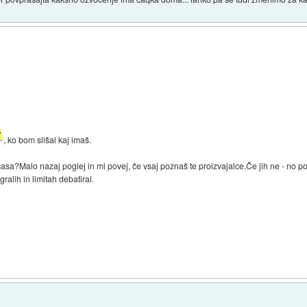
, ko bom slišal kaj imaš.
časa?Malo nazaj poglej in mi povej, če vsaj poznaš te proizvajalce.Če jih ne - no 
ralih in limitah debatiral.