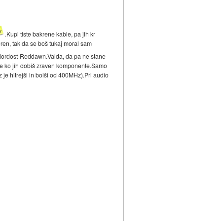
.Kupi tiste bakrene kable, pa jih kr
eren, tak da se boš tukaj moral sam
m Nordost-Reddawn.Valda, da pa ne stane
in te ko jih dobiš zraven komponente.Samo
 je hitrejši in bolši od 400MHz).Pri audio