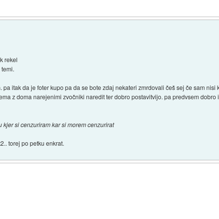
k rekel
 temi.
. pa itak da je foter kupo pa da se bote zdaj nekateri zmrdovali češ sej če sam nisi ku
ema z doma narejenimi zvočniki naredit ter dobro postavitvijo. pa predvsem dobro iz
u kjer si cenzuriram kar si morem cenzurirat
2.. torej po petku enkrat.