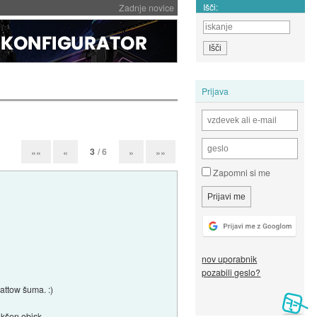
Išči:
Zadnje novice
Prijava
3
/ 6
««
«
»
»»
Zapomni si me
nov uporabnik
pozabili geslo?
attow šuma. :)
akšen obisk.