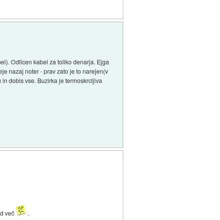
l). Odlicen kabel za toliko denarja. Ejga
e nazaj noter - prav zato je to narejen(v
in dobis vse. Buzirka je termoskrcljiva
ud več
.