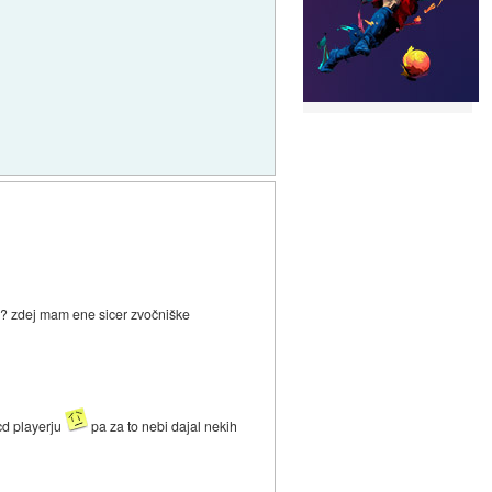
al? zdej mam ene sicer zvočniške
 cd playerju
pa za to nebi dajal nekih