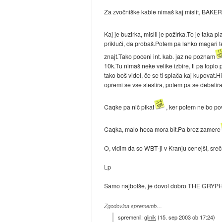
Za zvočniške kable nimaš kaj mislit, BAKER
Kaj je buzirka, mislil je požirka.To je taka p
prikluči, da probaš.Potem pa lahko magari t
znajt.Tako poceni int. kab. jaz ne poznam
10k.Tu nimaš neke velike izbire, ti pa toplo
tako boš videl, če se ti splača kaj kupovat.H
opremi se vse stestira, potem pa se debatira
Caqke pa nič pikat
, ker potem ne bo po
Caqka, malo heca mora bit.Pa brez zamere
O, vidim da so WBT-ji v Kranju cenejši, sreč
Lp
Samo najbolše, je dovol dobro THE GRYPH
Zgodovina sprememb…
spremenil:
glinik
(
15. sep 2003 ob 17:24
)