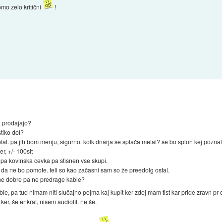
omo zelo kritični
!
ih prodajajo?
tiko dol?
otal. pa jih bom menju, sigurno. kolk dnarja se splača metat? se bo sploh kej pozn
r, +/- 100sit
a kovinska cevka pa stisnen vse skupi.
da ne bo pomote. teli so kao začasni sam so že preedolg ostal.
šne dobre pa ne predrage kable?
e, pa tud nimam niti slučajno pojma kaj kupit ker zdej mam tist kar pride zravn pr
ker, še enkrat, nisem audiofil. ne še.