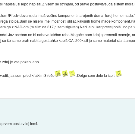
si napisal, si lepo napisal.Z vsem se strinjam, od prave postavitve, da sistem mora 
istem !Predvidevam, da imaš večino komponent narejenih doma, torej home made.T
katerega stolpa.Sam še nisem imel možnosti slišat, kakšnih home made komponent.
l sem ga z NAD-om (mislim da 317,nisem siguren).Nad je bil kar precej bolši, no pa
rodat.Jaz osebno ne bi nabavo takšno robo.Mogoče bom kdaj spremenil mnenje, am
j se še samo prah nabira gor.Lahko kupiš CA. 200k sit je samo material stal.Lampe i
o zdaj je vse pozabljeno.
adit, jaz sem pred kratkim 3 rešo
.Dolgo sem delo ta izpit
prvem postu v tej temi.