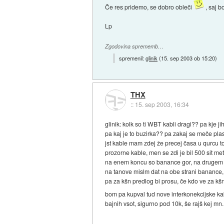
Če res pridemo, se dobro obleči
, saj b
Lp
Zgodovina sprememb…
spremenil:
glinik
(
15. sep 2003 ob 15:20
)
THX
::
15. sep 2003, 16:34
glinik: kolk so ti WBT kabli dragi?? pa kje j
pa kaj je to buzirka?? pa zakaj se meče plas
jst kable mam zdej že precej časa u qurcu t
prozorne kable, men se zdi je bil 500 sit mete
na enem koncu so banance gor, na drugem p
na tanove mislm dat na obe strani banance, 
pa za kšn predlog bi prosu, če kdo ve za k
bom pa kupval tud nove interkonekcijske kabl
bajnih vsot, sigurno pod 10k, še rajš kej mn. 