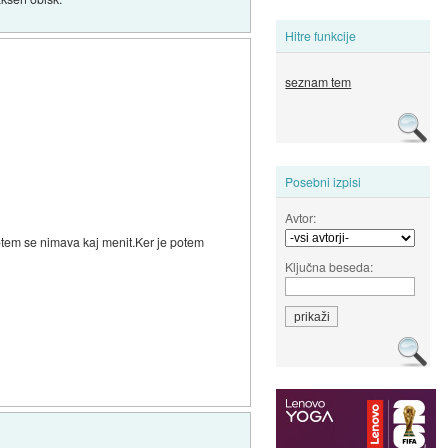
Hitre funkcije
seznam tem
Posebni izpisi
Avtor:
potem se nimava kaj menit.Ker je potem
Ključna beseda: