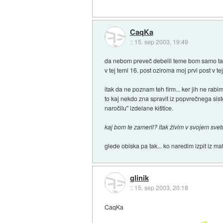
CaqKa
::
15. sep 2003, 19:49
da nebom preveč debelil teme bom samo ta
v tej temi 16. post oziroma moj prvi post v tej
itak da ne poznam teh firm... ker jih ne rabim
to kaj nekdo zna spravit iz popvrečnega sist
naročilu" izdelane kištice.
kaj bom te zameril? itak živim v svojem svet
glede obiska pa tak... ko naredim izpit iz mat
glinik
::
15. sep 2003, 20:18
CaqKa