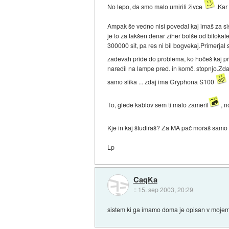
No lepo, da smo malo umirili živce
.Kar 
Ampak še vedno nisi povedal kaj imaš za s
je to za takšen denar ziher bolše od bilo
300000 sit, pa res ni bil bogvekaj.Primerja
zadevah pride do problema, ko hočeš kaj p
naredil na lampe pred. in komč. stopnjo.Zda
samo slika ... zdaj ima Gryphona S100
To, glede kablov sem ti malo zameril
, n
Kje in kaj študiraš? Za MA pač moraš samo v
Lp
CaqKa
::
15. sep 2003, 20:29
sistem ki ga imamo doma je opisan v mojem 