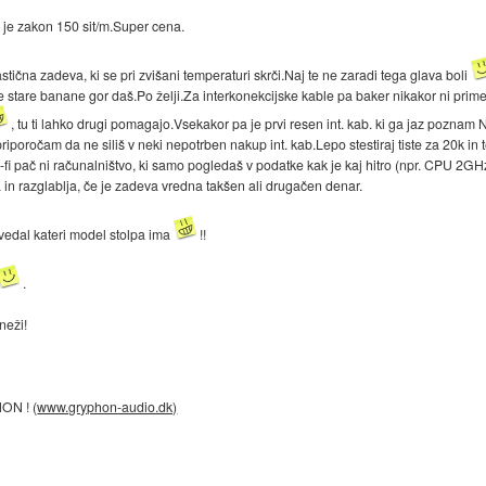
 je zakon 150 sit/m.Super cena.
lastična zadeva, ki se pri zvišani temperaturi skrči.Naj te ne zaradi tega glava boli
e stare banane gor daš.Po želji.Za interkonekcijske kable pa baker nikakor ni prim
, tu ti lahko drugi pomagajo.Vsekakor pa je prvi resen int. kab. ki ga jaz pozna
 priporočam da ne siliš v neki nepotrben nakup int. kab.Lepo stestiraj tiste za 20k 
i-fi pač ni računalništvo, ki samo pogledaš v podatke kak je kaj hitro (npr. CPU 2GHz
 in razglablja, če je zadeva vredna takšen ali drugačen denar.
vedal kateri model stolpa ima
!!
.
neži!
ON ! (
www.gryphon-audio.dk)