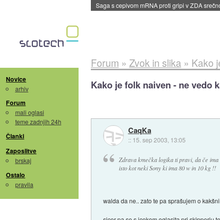
dane
Forum
»
Zvok in slika
»
Kako j
Novice
Kako je folk naiven - ne vedo k
arhiv
Forum
mali oglasi
teme zadnjih 24h
CaqKa
Članki
::
15. sep 2003, 13:05
Zaposlitve
Zdrava kmečka logika ti pravi, da če ima
brskaj
isto kot neki Sony ki ima 80 w in 10 kg !!
Ostalo
pravila
walda da ne.. zato te pa sprašujem o kakšn
sicer pa se s icekom oglasita pri skipperju