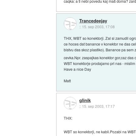
caqka: a ti nebi povedu kaj maš doma? zard
Trancedeejay
::
15. sep 2003, 17:08
THX, WBT so konektorji. Zal si zamudil ogro
ce hoces dat banance v konektor ne das cele
bistvu das skoz plastiko). Banance pa sem ze
cevka.Npr. zaspajkas konektor gor,caz das c
WBT konektorje prodajamo pri nas - mislim d
Have a nice Day
Matt
glinik
::
15. sep 2003, 17:17
THX:
WBT so konektorji, ne kabli.Pozabi na WBT-j