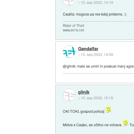
::
15. sep 2003, 14:19
CaqKa: mogoce pa res kdaj pridemo. :)
Rider of Theli
www.air-tv.net
Gandalfar
::
15. sep 2003, 14:59
@glinik: malo se umiri in poskusi manj agre
glinik
::
15. sep 2003, 15:18
OKI TOKI, gospod policaj
Midva s Caqko, se očitno ne vohava
Tud