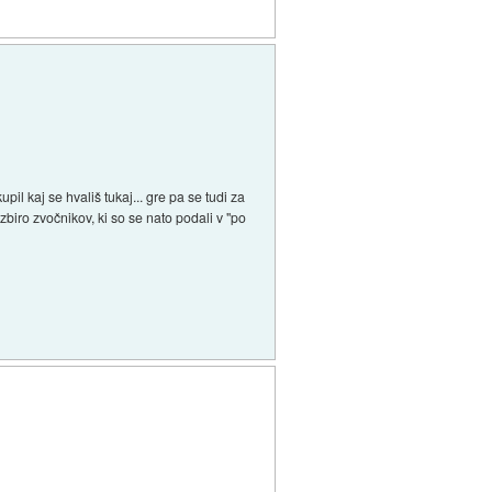
pil kaj se hvališ tukaj... gre pa se tudi za
biro zvočnikov, ki so se nato podali v "po