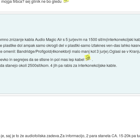
 mojga firbca? sej glinik ne bo gledu
mno znizanje kabla Audio Magic Air s 5 jurjev/m na 1500 sit/m(interkonekcijski kabe
 plastike dol ampak samo okrogli del v plastiki-samo iztaknes ven-das lahko kasnej
 omenil: Bandridge/Profigold(4konektorji malo manj kot 3 jurje).Oglasi se v Kranju 
evko in segrejes da se stisne in pol mas lep kabel
.
a stanejo okoli 2500sit/kom. 4 jih pa rabis za interkonekcijske kable.
e, saj je to že audiofoilska zadeva.Za informacijo, 2 para staneta CA. 15-20k pa t