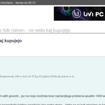
s ob 06:09
e folk naiven - ne vedo kaj kupujejo
aj kupujejo
 komponenta 100 w moči in 55 kg (Gryphon S100),da potem to ni
ih vatih govoriš... jaz na moje zvočnike brez najmanjšega problema spustim 1000 w
 ter povprašajta kakšno ozvočenje ima caqka doma... lahko pa se tudi zmenimo za k