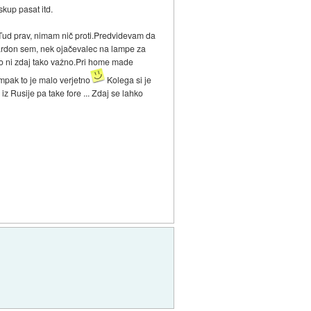
skup pasat itd.
ud prav, nimam nič proti.Predvidevam da
Pardon sem, nek ojačevalec na lampe za
 to ni zdaj tako važno.Pri home made
pak to je malo verjetno
Kolega si je
z Rusije pa take fore ... Zdaj se lahko