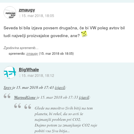
zmaugy
::
15. mar 2018, 18:05
Seveda bi bila izjava povsem drugačna, če bi VW poleg avtov bil
tudi največji proizvajalce govedine, ane?
Zgodovina sprememb…
spremenilo:
zmaugy
(
15. mar 2018 ob 18:05
)
BigWhale
::
15. mar 2018, 18:12
Spxy
je
15. mar 2018 ob 17:43
izjavil
:
WarpedGone
je
15. mar 2018 ob 17:33
izjavil
:
Glede na mnoštvo živih bitij na tem
planetu, bi rekel, da so avti še
najmanjši problem pri CO2.
Dajmo potem za zmanjšanje CO2 raje
pobiti vsa živa bitja...