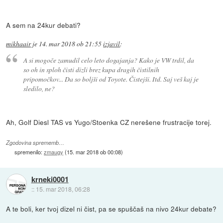
A sem na 24kur debati?
mikhaair
je
14. mar 2018 ob 21:55
izjavil
:
A si mogoče zamudil celo leto dogajanja? Kako je VW trdil, da
so oh in sploh čisti dizli brez kupa dragih čistilnih
pripomočkov... Da so boljši od Toyote. Čistejši. Itd. Saj veš kaj je
sledilo, ne?
Ah, Golf Diesl TAS vs Yugo/Stoenka CZ nerešene frustracije torej.
Zgodovina sprememb…
spremenilo:
zmaugy
(
15. mar 2018 ob 00:08
)
krneki0001
::
15. mar 2018, 06:28
A te boli, ker tvoj dizel ni čist, pa se spuščaš na nivo 24kur debate?