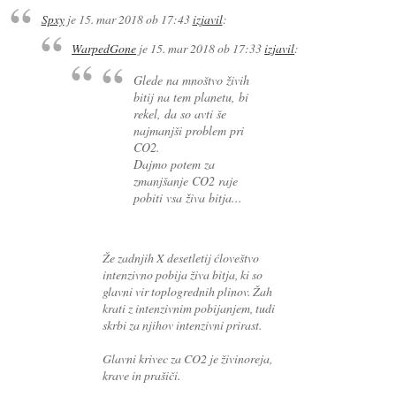
Spxy
je
15. mar 2018 ob 17:43
izjavil
:
WarpedGone
je
15. mar 2018 ob 17:33
izjavil
:
Glede na mnoštvo živih
bitij na tem planetu, bi
rekel, da so avti še
najmanjši problem pri
CO2.
Dajmo potem za
zmanjšanje CO2 raje
pobiti vsa živa bitja...
Že zadnjih X desetletij ćloveštvo
intenzivno pobija živa bitja, ki so
glavni vir toplogrednih plinov. Žah
krati z intenzivnim pobijanjem, tudi
skrbi za njihov intenzivni prirast.
Glavni krivec za CO2 je živinoreja,
krave in prašiči.