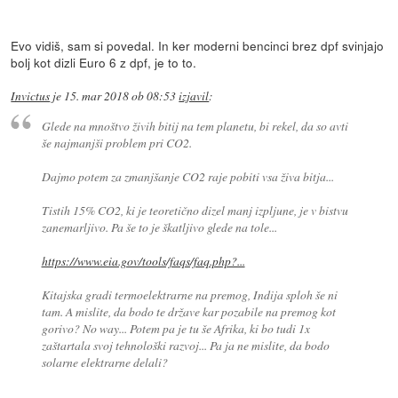
Evo vidiš, sam si povedal. In ker moderni bencinci brez dpf svinjajo
bolj kot dizli Euro 6 z dpf, je to to.
Invictus
je
15. mar 2018 ob 08:53
izjavil
:
Glede na mnoštvo živih bitij na tem planetu, bi rekel, da so avti
še najmanjši problem pri CO2.
Dajmo potem za zmanjšanje CO2 raje pobiti vsa živa bitja...
Tistih 15% CO2, ki je teoretično dizel manj izpljune, je v bistvu
zanemarljivo. Pa še to je škatljivo glede na tole...
https://www.eia.gov/tools/faqs/faq.php?...
Kitajska gradi termoelektrarne na premog, Indija sploh še ni
tam. A mislite, da bodo te države kar pozabile na premog kot
gorivo? No way... Potem pa je tu še Afrika, ki bo tudi 1x
zaštartala svoj tehnološki razvoj... Pa ja ne mislite, da bodo
solarne elektrarne delali?