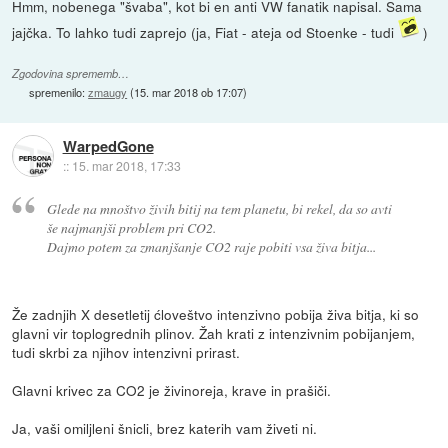
Hmm, nobenega "švaba", kot bi en anti VW fanatik napisal. Sama
jajčka. To lahko tudi zaprejo (ja, Fiat - ateja od Stoenke - tudi
)
Zgodovina sprememb…
spremenilo:
zmaugy
(
15. mar 2018 ob 17:07
)
WarpedGone
::
15. mar 2018, 17:33
Glede na mnoštvo živih bitij na tem planetu, bi rekel, da so avti
še najmanjši problem pri CO2.
Dajmo potem za zmanjšanje CO2 raje pobiti vsa živa bitja...
Že zadnjih X desetletij ćloveštvo intenzivno pobija živa bitja, ki so
glavni vir toplogrednih plinov. Žah krati z intenzivnim pobijanjem,
tudi skrbi za njihov intenzivni prirast.
Glavni krivec za CO2 je živinoreja, krave in prašiči.
Ja, vaši omiljleni šnicli, brez katerih vam živeti ni.