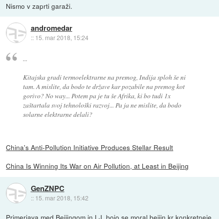
Nismo v zaprti garaži.
andromedar
::
15. mar 2018, 15:24
...
Kitajska gradi termoelektrarne na premog, Indija sploh še ni
tam. A mislite, da bodo te države kar pozabile na premog kot
gorivo? No way... Potem pa je tu še Afrika, ki bo tudi 1x
zaštartala svoj tehnološki razvoj... Pa ja ne mislite, da bodo
solarne elektrarne delali?
China's Anti-Pollution Initiative Produces Stellar Result
China Is Winning Its War on Air Pollution, at Least in Beijing
GenZNPC
::
15. mar 2018, 15:42
Primerjava med Beijingom in LJ, bojo se moral beijin kr konkretneje