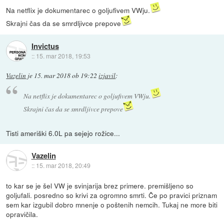
Na netflix je dokumentarec o goljufivem VWju.
Skrajni čas da se smrdljivce prepove
Invictus
::
15. mar 2018, 19:53
Vazelin
je
15. mar 2018 ob 19:22
izjavil
:
Na netflix je dokumentarec o goljufivem VWju.
Skrajni čas da se smrdljivce prepove
Tisti ameriški 6.0L pa sejejo rožice...
Vazelin
::
15. mar 2018, 20:49
to kar se je šel VW je svinjarija brez primere. premišljeno so
goljufali. posredno so krivi za ogromno smrti. Če po pravici priznam
sem kar izgubil dobro mnenje o poštenih nemcih. Tukaj ne more biti
opravičila.