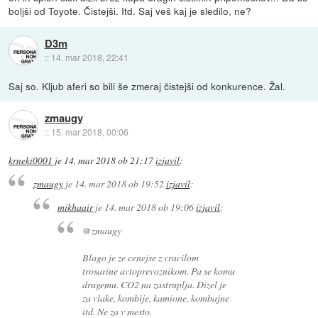
boljši od Toyote. Čistejši. Itd. Saj veš kaj je sledilo, ne?
D3m
::
14. mar 2018, 22:41
Saj so. Kljub aferi so bili še zmeraj čistejši od konkurence. Žal.
zmaugy
::
15. mar 2018, 00:06
krneki0001
je
14. mar 2018 ob 21:17
izjavil
:
zmaugy
je
14. mar 2018 ob 19:52
izjavil
:
mikhaair
je
14. mar 2018 ob 19:06
izjavil
:
@zmaugy
Blago je ze cenejse z vracilom
trosarine avtoprevoznikom. Pa se komu
drugemu. CO2 na zastruplja. Dizel je
za vlake, kombije, kamione, kombajne
itd. Ne za v mesto.