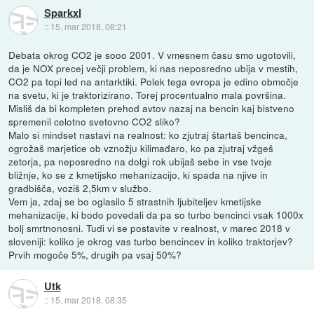
Sparkxl
::
15. mar 2018, 08:21
Debata okrog CO2 je sooo 2001. V vmesnem času smo ugotovili,
da je NOX precej večji problem, ki nas neposredno ubija v mestih,
CO2 pa topi led na antarktiki. Polek tega evropa je edino območje
na svetu, ki je traktorizirano. Torej procentualno mala površina.
Misliš da bi kompleten prehod avtov nazaj na bencin kaj bistveno
spremenil celotno svetovno CO2 sliko?
Malo si mindset nastavi na realnost: ko zjutraj štartaš bencinca,
ogrožaš marjetice ob vznožju kilimađaro, ko pa zjutraj vžgeš
zetorja, pa neposredno na dolgi rok ubijaš sebe in vse tvoje
bližnje, ko se z kmetijsko mehanizacijo, ki spada na njive in
gradbišča, voziš 2,5km v službo.
Vem ja, zdaj se bo oglasilo 5 strastnih ljubiteljev kmetijske
mehanizacije, ki bodo povedali da pa so turbo bencinci vsak 1000x
bolj smrtnonosni. Tudi vi se postavite v realnost, v marec 2018 v
sloveniji: koliko je okrog vas turbo bencincev in koliko traktorjev?
Prvih mogoče 5%, drugih pa vsaj 50%?
Utk
::
15. mar 2018, 08:35