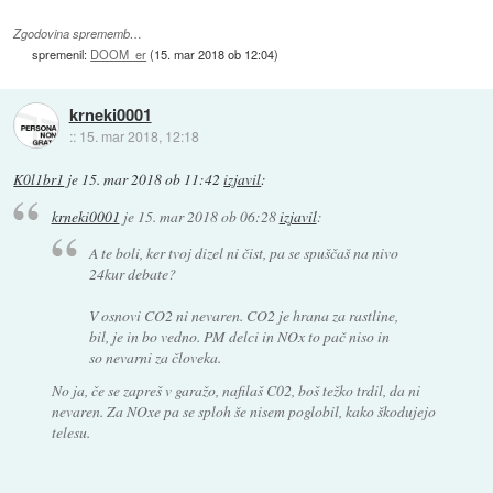
Zgodovina sprememb…
spremenil:
DOOM_er
(
15. mar 2018 ob 12:04
)
krneki0001
::
15. mar 2018, 12:18
K0l1br1
je
15. mar 2018 ob 11:42
izjavil
:
krneki0001
je
15. mar 2018 ob 06:28
izjavil
:
A te boli, ker tvoj dizel ni čist, pa se spuščaš na nivo
24kur debate?
V osnovi CO2 ni nevaren. CO2 je hrana za rastline,
bil, je in bo vedno. PM delci in NOx to pač niso in
so nevarni za človeka.
No ja, če se zapreš v garažo, nafilaš C02, boš težko trdil, da ni
nevaren. Za NOxe pa se sploh še nisem poglobil, kako škodujejo
telesu.