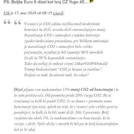
PS: Boljše Euro 6 dizel kot tvoj CZ Yugo 45...
Utk
je
15. mar 2018 ob 08:35
izjavil
:
V osnovi je CO2 edina razlika med modernimi
bencinci in dizli, seveda dizli onesnažujejoo manj.
Naraščanje CO2 v atmosferi s takšno hitrostjo
zgodovinsko nima presedana, pri Velikem umiranju
je naraščanje CO2 v atmosferi bilo veliko
počasnejše, rezultat je bil izumrtje 96% morskih
živali in 70 % kopenskih vretenčarjev.
Tako da nehaj že enkrat s temi 24kur/GOP/Donald
Trump bedastočami "CO2 je hrana za rastline".
Fosfati so tudi. In nitrati tudi. So what?
Dizel
pljune ven maksimalno 15%
manj CO2
od bencinarja
(še
to sem pretiraval). Od prometa pride 20% vsega CO2. Pa si
izračunaj za kolk bi padel CO2, če so danes v prometu samo
bencinarji (pa niso, sploh ne tisti, ki v resnici zelo veliko goriva
porabijo), in kolk če bi bli sami dizli. Niti 3 procente. Bolj
verjetno da okoli 1%, če nadomestimo vse bencinarje, ki še
vozijo, z dizli. Vpliv dizla v mestih bi bil pa še bolj katastrofalen
kot je že zdaj.