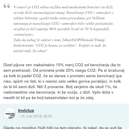
V osnovi je CO2 edina razlika med modernimi bencinci in dizli,
seveda dizli onesnažujejoo manj. Naraščanje CO2 v atmosferi s
takšno hitrostjo zgodovinsko nima presedana, pri Velikem
umiranju je naraščanje CO2 v atmosferi bilo veliko počasnejše,
rezultat je bil izumrtje 96% morskih živali in 70 % kopenskih
vretenčarjev.
Tako da nehaj že enkrat s temi 24kur/GOP/Donald Trump
bedastočami "CO2 je hrana za rastline". Fosfati so tudi. In
nitrati tudi. So what?
Dizel pljune ven maksimalno 15% manj CO2 od bencinarja (še to
sem pretiraval). Od prometa pride 20% vsega CO2. Pa si izračunaj
za kolk bi padel CO2, če so danes v prometu samo bencinarji (pa
niso, sploh ne tisti, ki v resnici zelo veliko goriva porabijo), in kolk
če bi bli sami dizli. Niti 3 procente. Bolj verjetno da okoli 1%, če
nadomestimo vse bencinarje, ki še vozijo, z dizli. Vpliv dizla v
mestih bi bil pa še bolj katastrofalen kot je že zdaj.
Invictus
::
15. mar 2018, 08:53
Glede na mnoštvo živih bitij na tem planetu, bi rekel, da so avti še