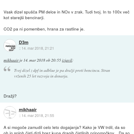
Vsak dizel spušča PM delce in NOx v zrak. Tudi tvoj. In to 100x več
kot starejši bencinarji.
CO2 pa ni pomemben, hrana za rastline je.
D3m
::
14. mar 2018, 21:21
mikhaair
je
14. mar 2018 ob 20:55
izjavil
:
Tvoj dizel z dpf in adblue je pa dražji proti bencincu. Stran
vrženih 25 let razvoja in denarja.
Dražji?
mikhaair
::
14. mar 2018, 21:55
A si mogoče zamudil celo leto dogajanja? Kako je VW trdil, da so
oh in sploh čisti dizli brez kupa dragih čistilnih pripomočkov... Da so