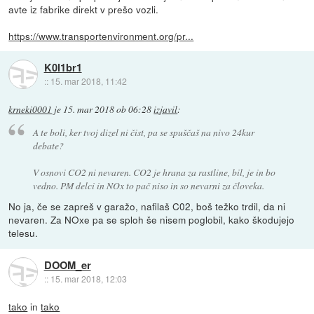
avte iz fabrike direkt v prešo vozli.
https://www.transportenvironment.org/pr...
K0l1br1
::
15. mar 2018, 11:42
krneki0001
je
15. mar 2018 ob 06:28
izjavil
:
A te boli, ker tvoj dizel ni čist, pa se spuščaš na nivo 24kur
debate?
V osnovi CO2 ni nevaren. CO2 je hrana za rastline, bil, je in bo
vedno. PM delci in NOx to pač niso in so nevarni za človeka.
No ja, če se zapreš v garažo, nafilaš C02, boš težko trdil, da ni
nevaren. Za NOxe pa se sploh še nisem poglobil, kako škodujejo
telesu.
DOOM_er
::
15. mar 2018, 12:03
tako
in
tako