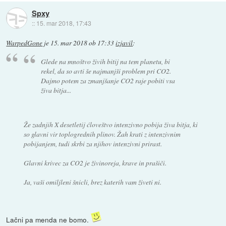
Spxy
::
15. mar 2018, 17:43
WarpedGone
je
15. mar 2018 ob 17:33
izjavil
:
Glede na mnoštvo živih bitij na tem planetu, bi
rekel, da so avti še najmanjši problem pri CO2.
Dajmo potem za zmanjšanje CO2 raje pobiti vsa
živa bitja...
Že zadnjih X desetletij ćloveštvo intenzivno pobija živa bitja, ki
so glavni vir toplogrednih plinov. Žah krati z intenzivnim
pobijanjem, tudi skrbi za njihov intenzivni prirast.
Glavni krivec za CO2 je živinoreja, krave in prašiči.
Ja, vaši omiljleni šnicli, brez katerih vam živeti ni.
Lačni pa menda ne bomo.