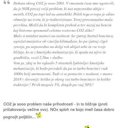
Debata okrog CO2 je sooo 2001. V vmesnem času smo ugotovili,
da je NOX precej večji problem, ki nas neposredno ubija v
mestih, CO2 pa topi led na antarktiki. Polek tega evropa je edino
območje na svetu, ki je traktorizirano. Torej procentualno mala
površina. Misliš da bi kompleten prehod avtov nazaj na bencin
kaj bistveno spremenil celotno svetovno CO2 sliko?
Malo si mindset nastavi na realnost: ko zjutraj štartaš bencinca,
ogrožaš marjetice ob vznožju kilimađaro, ko pa zjutraj vžgeš
zetorja, pa neposredno na dolgi rok ubijaš sebe in vse tvoje
bližnje, ko se z kmetijsko mehanizacijo, ki spada na njive in
gradbišča, voziš 2,5km v službo.
Vem ja, zdaj se bo oglasilo 5 strastnih ljubiteljev kmetijske
mehanizacije, ki bodo povedali da pa so turbo bencinci vsak
1000x bolj smrtnonosni. Tudi vi se postavite v realnost, v marec
2018 v sloveniji: koliko je okrog vas turbo bencincev in koliko
traktorjev? Prvih mogoče 5%, drugih pa vsaj 50%?
CO2 je sooo problem naše prihodnosti - in to bližnje (proti
pričakovanju večine ovc). NOx sploh ne bojo imeli časa dobro
pognojit poljščin...