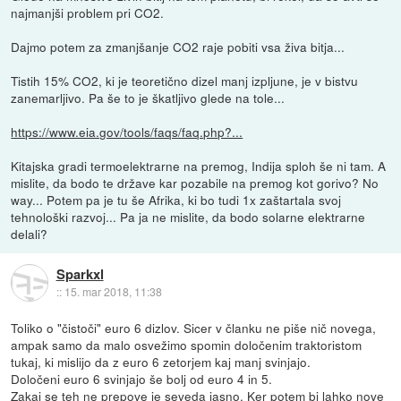
najmanjši problem pri CO2.
Dajmo potem za zmanjšanje CO2 raje pobiti vsa živa bitja...
Tistih 15% CO2, ki je teoretično dizel manj izpljune, je v bistvu
zanemarljivo. Pa še to je škatljivo glede na tole...
https://www.eia.gov/tools/faqs/faq.php?...
Kitajska gradi termoelektrarne na premog, Indija sploh še ni tam. A
mislite, da bodo te države kar pozabile na premog kot gorivo? No
way... Potem pa je tu še Afrika, ki bo tudi 1x zaštartala svoj
tehnološki razvoj... Pa ja ne mislite, da bodo solarne elektrarne
delali?
Sparkxl
::
15. mar 2018, 11:38
Toliko o "čistoči" euro 6 dizlov. Sicer v članku ne piše nič novega,
ampak samo da malo osvežimo spomin določenim traktoristom
tukaj, ki mislijo da z euro 6 zetorjem kaj manj svinjajo.
Določeni euro 6 svinjajo še bolj od euro 4 in 5.
Zakaj se teh ne prepove je seveda jasno. Ker potem bi lahko nove