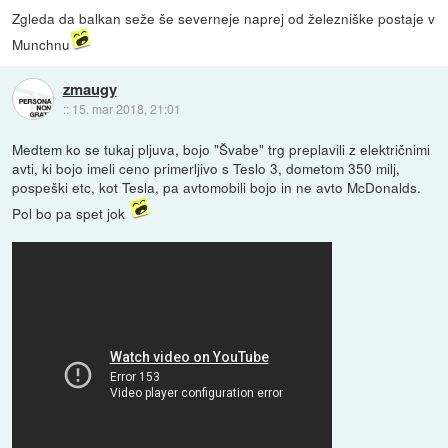
Zgleda da balkan seže še severneje naprej od železniške postaje v
Munchnu
zmaugy
::
15. mar 2018, 21:01
Medtem ko se tukaj pljuva, bojo "Švabe" trg preplavili z električnimi
avti, ki bojo imeli ceno primerljivo s Teslo 3, dometom 350 milj,
pospeški etc, kot Tesla, pa avtomobili bojo in ne avto McDonalds.
Pol bo pa spet jok