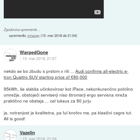
Zgodovina sprememb…
spremenilo:
zmaugy
(
15. mar 2018 ob 21:04
)
WarpedGone
::
15. mar 2018, 21:07
nekdo se bo zbudu s prstom v riti ...
Audi confirms all-electric e-
tron Quattro SUV starting price of €80,000
95kWh, še slabša učinkoviroar kot iPace, nekonkurenčno polnilno
omrežje, obstoječi serviserji niso štromarji ergo servisna mreža
praktično ne obstaja ... cel luksus za 80 jurju
ja, notranjost je kvalitetna, pa ful knofov ma, pa klasični cagre tut.
All is good!
Vazelin
::
15. mar 2018, 21:09