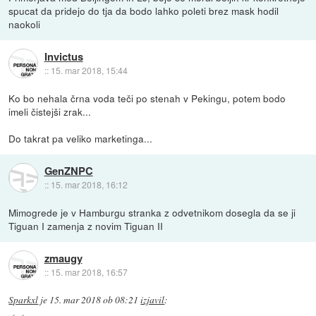
spucat da pridejo do tja da bodo lahko poleti brez mask hodil
naokoli
Invictus
::
15. mar 2018, 15:44
Ko bo nehala črna voda teči po stenah v Pekingu, potem bodo
imeli čistejši zrak...
Do takrat pa veliko marketinga...
GenZNPC
::
15. mar 2018, 16:12
Mimogrede je v Hamburgu stranka z odvetnikom dosegla da se ji
Tiguan I zamenja z novim Tiguan II
zmaugy
::
15. mar 2018, 16:57
Sparkxl
je
15. mar 2018 ob 08:21
izjavil
: