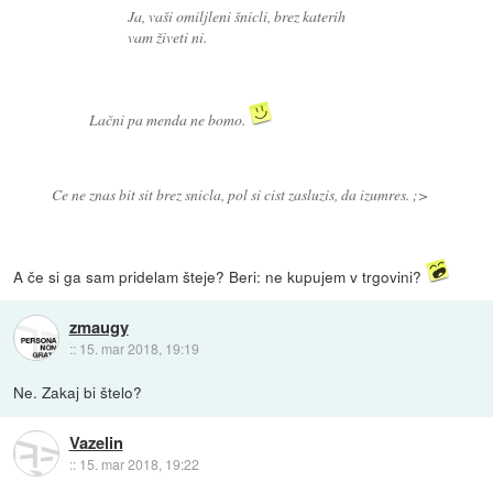
Ja, vaši omiljleni šnicli, brez katerih
vam živeti ni.
Lačni pa menda ne bomo.
Ce ne znas bit sit brez snicla, pol si cist zasluzis, da izumres. ;>
A če si ga sam pridelam šteje? Beri: ne kupujem v trgovini?
zmaugy
::
15. mar 2018, 19:19
Ne. Zakaj bi štelo?
Vazelin
::
15. mar 2018, 19:22