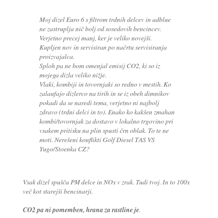
Moj dizel Euro 6 s filtrom trdnih delcev in adblue
ne zastruplja nič bolj od sosedovih bencincev.
Verjetno precej manj, ker je veliko novejši.
Kupljen nov in servisiran po načrtu servisiranja
proizvajalca.
Sploh pa ne bom omenjal emisij CO2, ki so iz
mojega dizla veliko nižje.
Vlaki, kombiji in tovornjaki so redno v mestih. Ko
zalaufajo dizlerco na tirih in se iz obeh dimnikov
pokadi da se naredi tema, verjetno ni najbolj
zdravo (trdni delci in to). Enako ko kakšen zmahan
kombi/tovornjak za dostavo v lokalno trgovino pri
vsakem pritisku na plin spusti črn oblak. To te ne
moti. Nerešeni konflikti Golf Diesel TAS VS
Yugo/Stoenka CZ?
Vsak dizel spušča PM delce in NOx v zrak. Tudi tvoj. In to 100x
več kot starejši bencinarji.
CO2 pa ni pomemben, hrana za rastline je
.