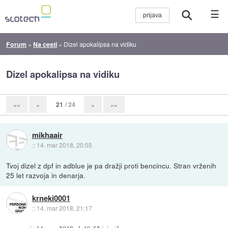
☰
Forum
»
Na cesti
»
Dizel apokalipsa na vidiku
Dizel apokalipsa na vidiku
21
/ 24
««
«
»
»»
mikhaair
::
14. mar 2018, 20:55
Tvoj dizel z dpf in adblue je pa dražji proti bencincu. Stran vrženih
25 let razvoja in denarja.
krneki0001
::
14. mar 2018, 21:17