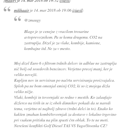
zmaugy
je
14. mar 2018 ob 19:52
izjavil
:
mikhaair
je
14. mar 2018 ob 19:06
izjavil
:
@zmaugy
Blago je ze cenejse z vracilom trosarine
avtoprevoznikom. Pa se komu drugemu. CO2 na
zastruplja. Dizel je za vlake, kombije, kamione,
kombajne itd. Ne za v mesto.
Moj dizel Euro 6 s filtrom trdnih delcev in adblue ne zastruplja
nič bolj od sosedovih bencincev. Verjetno precej manj, ker je
veliko novejši.
Kupljen nov in servisiran po načrtu servisiranja proizvajalca.
Sploh pa ne bom omenjal emisij CO2, ki so iz mojega dizla
veliko nižje.
Vlaki, kombiji in tovornjaki so redno v mestih. Ko zalaufajo
dizlerco na tirih in se iz obeh dimnikov pokadi da se naredi
tema, verjetno ni najbolj zdravo (trdni delci in to). Enako ko
kakšen zmahan kombi/tovornjak za dostavo v lokalno trgovino
pri vsakem pritisku na plin spusti črn oblak. To te ne moti.
Nerešeni konflikti Golf Diesel TAS VS Yugo/Stoenka CZ?