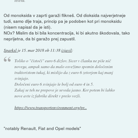
telesu.
Od monoksida v zaprti garaži flikneš. Od dioksida najverjetneje
tudi, samo dlje traja, princip pa je podoben kot pri monoksidu
(nisem napisal da je isti).
NOx? Mislim da bi bila koncentracija, ki bi akutno škodovala, tako
neprijetna, da bi garažo prej zapustil.
Sparkxl
je
15. mar 2018 ob 11:38
izjavil
:
Toliko o "čistoči" euro 6 dizlov. Sicer v članku ne piše nič
novega, ampak samo da malo osvežimo spomin določenim
traktoristom tukaj, ki mislijo da z euro 6 zetorjem kaj manj
svinjajo.
Določeni euro 6 svinjajo še bolj od euro 4 in 5.
Zakaj se teh ne prepove je seveda jasno. Ker potem bi lahko
nove avte iz fabrike direkt v prešo vozli.
https://www.transportenvironment.org/pr...
"notably Renault, Fiat and Opel models"