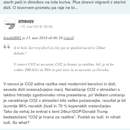
starih peči in dimnikov na trda kuriva. Plus dnevni migranti z starimi
dizli. O tovornem prometu pa raje ne bi...
zmaugy
::
15. mar 2018, 06:49
krneki0001
je
15. mar 2018 ob 06:28
izjavil
:
A te boli, ker tvoj dizel ni čist, pa se spuščaš na nivo 24kur
debate?
V osnovi CO2 ni nevaren. CO2 je hrana za rastline, bil, je in bo
vedno. PM delci in NOx to pač niso in so nevarni za človeka.
V osnovi je CO2 edina razlika med modernimi bencinci in dizli,
seveda dizli onesnažujejoo manj. Naraščanje CO2 v atmosferi s
takšno hitrostjo zgodovinsko nima presedana, pri Velikem umiranju
je naraščanje CO2 v atmosferi bilo veliko počasnejše, rezultat je bil
izumrtje 96% morskih živali in 70 % kopenskih vretenčarjev.
Tako da nehaj že enkrat s temi 24kur/GOP/Donald Trump
bedastočami “CO2 je hrana za rastline”. Fosfati so tudi. In nitrati
tudi. So what?