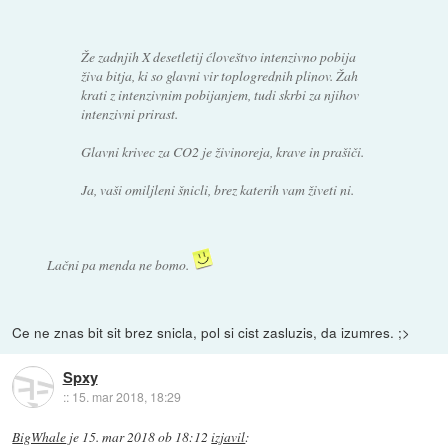
Že zadnjih X desetletij ćloveštvo intenzivno pobija
živa bitja, ki so glavni vir toplogrednih plinov. Žah
krati z intenzivnim pobijanjem, tudi skrbi za njihov
intenzivni prirast.
Glavni krivec za CO2 je živinoreja, krave in prašiči.
Ja, vaši omiljleni šnicli, brez katerih vam živeti ni.
Lačni pa menda ne bomo.
Ce ne znas bit sit brez snicla, pol si cist zasluzis, da izumres. ;>
Spxy
::
15. mar 2018, 18:29
BigWhale
je
15. mar 2018 ob 18:12
izjavil
: