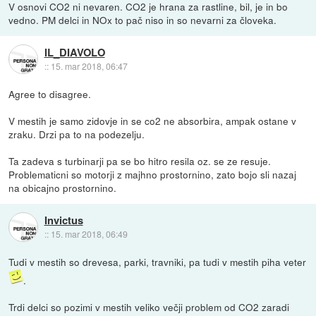
V osnovi CO2 ni nevaren. CO2 je hrana za rastline, bil, je in bo
vedno. PM delci in NOx to pač niso in so nevarni za človeka.
IL_DIAVOLO
::
15. mar 2018, 06:47
Agree to disagree.
V mestih je samo zidovje in se co2 ne absorbira, ampak ostane v
zraku. Drzi pa to na podezelju.
Ta zadeva s turbinarji pa se bo hitro resila oz. se ze resuje.
Problematicni so motorji z majhno prostornino, zato bojo sli nazaj
na obicajno prostornino.
Invictus
::
15. mar 2018, 06:49
Tudi v mestih so drevesa, parki, travniki, pa tudi v mestih piha veter
.
Trdi delci so pozimi v mestih veliko večji problem od CO2 zaradi