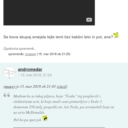
Se bova skupaj smejala tejle temi čez kakšni leto in pol, ane?
Zgodovina sprememb…
spremenilo:
zmaugy
(
15. mar 2018 ob 21:25
)
andromedar
::
15. mar 2018, 21:24
zmaugy
je
15. mar 2018 ob 21:01
izjavil
:
Medtem ko se tukaj pljuva, bojo "Švabe" trg preplavili z
električnimi avti, ki bojo imeli ceno primerljivo s Teslo 3,
dometom 350 milj, pospeški etc, kot Tesla, pa avtomobili bojo in
ne avto McDonalds.
Pol bo pa spet jok