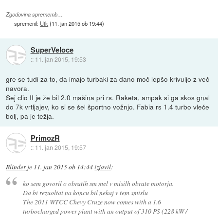
Zgodovina sprememb…
spremenil:
Utk
(
11. jan 2015 ob 19:44
)
SuperVeloce
::
11. jan 2015, 19:53
gre se tudi za to, da imajo turbaki za dano moč lepšo krivuljo z več
navora.
Sej clio II je že bil 2.0 mašina pri rs. Raketa, ampak si ga skos gnal
do 7k vrtljajev, ko si se šel športno vožnjo. Fabia rs 1.4 turbo vleče
bolj, pa je težja.
PrimozR
::
11. jan 2015, 19:57
Blinder
je
11. jan 2015 ob 14:44
izjavil
:
ko sem govoril o obratih sm mel v misilh obrate motorja.
Da bi rezuoltat na koncu bil nekaj v tem smislu
The 2011 WTCC Chevy Cruze now comes with a 1.6
turbocharged power plant with an output of 310 PS (228 kW /