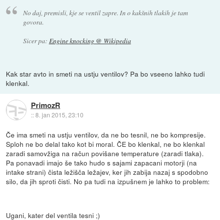
No daj, premisli, kje se ventil zapre. In o kakšnih tlakih je tam
govora.
Sicer pa:
Engine knocking @ Wikipedia
Kak star avto in smeti na ustju ventilov? Pa bo vseeno lahko tudi
klenkal.
PrimozR
::
8. jan 2015, 23:10
Če ima smeti na ustju ventilov, da ne bo tesnil, ne bo kompresije.
Sploh ne bo delal tako kot bi moral. ČE bo klenkal, ne bo klenkal
zaradi samovžiga na račun povišane temperature (zaradi tlaka).
Pa ponavadi imajo še tako hudo s sajami zapacani motorji (na
intake strani) čista ležišča ležajev, ker jih zabija nazaj s spodobno
silo, da jih sproti čisti. No pa tudi na izpušnem je lahko to problem:
Ugani, kater del ventila tesni ;)