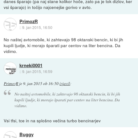
danes šparajo (pa naj stane kolikor hoče, zato pa je tok dizlov, ker
vsi šparajo) in točijo najcenejše gorivo v avto.
PrimozR
::
9. jan 2015, 16:50
No naštej avtomobile, ki zahtevajo 98 oktanski bencin, ki bi jih
kupili ljudje, ki morajo šparati par centov na liter bencina. Da
vidimo.
krneki0001
::
9. jan 2015, 16:59
PrimozR
je
9. jan 2015 ob 16:50
izjavil
:
No naštej avtomobile, ki zahtevajo 98 oktanski bencin, ki bi jih
kupili ljudje, ki morajo šparati par centov na liter bencina. Da
vidimo.
Vsi tfsi, tce in na splošno večina turbo bencinarjev
Buggy