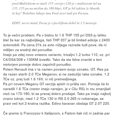
pred MultiAitom so imeli 155 verzijo (120 je z multiarom šel na
135, 155 pa na mislim da 180 bhp), GP je bil takšen že Abarth,
še kaj? Podobno luknjo ima Ford sicer tudi pri Focusu.
EDIT: never mind, Focus je s faceliftom dobil še 1.5 motorje.
To je večni problem. Pa v bistvu bi 1.6 THP 155 pri DS3-ju lahko
štel že kar za najboljšega, tisti THP 207 je bil limited edicija z 2400
avtomobili. Pa cena 21k za avto nižjega razreda tudi pove, da ni
mišljen za srednji del ponudbe.
Imajo pa zdej novo vmesno varianto, trivaljni 1.2 turbo 110, oz. pri
C4/DS4/308 v 130KM izvedbi. Tako da sta tidve znamki s tem
motorjem pomoje dobro zapolnili ponudbo.
Potem Renault ima v ta namen povsem svojo oznako, GT. Res pa
da razen starih 2.0 TCe Meganov, si ne zaslužijo take oznake. 1.2
TCe oz. prej tudi 1.6 16V, ni nič pretresljivega.
Pa pri novem Meganu GT verzija sploh ni prišla ven. Pomoje če bi
naredili 1.6 TCe (motor imajo narejen, je v Cliu RS) in mu zmanjšali
moč na 170-180, bi se precej dobro prodajal. Tako pa imajo najbolj
znano luknjo, med 1.2 TCe 130 in RS 2.0 265 ni nobenega, se
pravi več kot 2-kratna razlika. Edino karavan obstaja GT 2.0T 220.
Če gremo iz Francozov k Italijanom, s Fiatom itak nič ni zadnje par