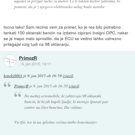
ugasnil in prižgal lučko za motor. Če ti takšen motor zaklenka, to
pomeni, da je z njegovo elektroniko nekaj hudo narobe.
tocno tako! Sam recimo vem za primer, ko je res bilo potrebno
tankati 100 oktanski bencin na izdatno cipirani Insigni OPC, nakar
se je mapo malo sprostilo, da je ECU se vedno lahko ustrezno
prilagajal vzig tudi na 98 oktanarju.
PrimozR
::
9. jan 2015, 19:11
krneki0001
je
9. jan 2015 ob 16:59
izjavil
:
PrimozR
je
9. jan 2015 ob 16:50
izjavil
:
No naštej avtomobile, ki zahtevajo 98 oktanski
bencin, ki bi jih kupili ljudje, ki morajo šparati par
centov na liter bencina. Da vidimo.
Vsi tfsi, tce in na splošno večina turbo bencinarjev