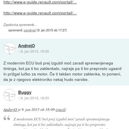
http://www.e-guide.renault.com/portail/...
http://www.e-guide.renault.com/portail/...
Zgodovina sprememb…
spremenil:
sandmat
(
9. jan 2015 ob 17:27
)
AndrejO
::
9. jan 2015, 18:09
Z modernim ECU boš prej izgubil moč zaradi spremenjenega
timinga, kot pa ti bo zaklenkalo, najraje pa ti bo preprosto ugasnil
in prižgal lučko za motor. Če ti takšen motor zaklenka, to pomeni,
da je z njegovo elektroniko nekaj hudo narobe.
Buggy
::
9. jan 2015, 18:33
AndrejO
je
9. jan 2015 ob 18:09
izjavil
:
Z modernim ECU boš prej izgubil moč zaradi spremenjenega
timinga, kot pa ti bo zaklenkalo, najraje pa ti bo preprosto