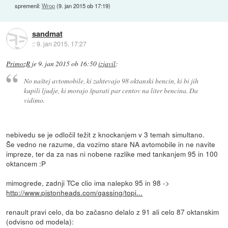
spremenil:
Wrop
(
9. jan 2015 ob 17:19
)
sandmat
::
9. jan 2015, 17:27
PrimozR
je
9. jan 2015 ob 16:50
izjavil
:
No naštej avtomobile, ki zahtevajo 98 oktanski bencin, ki bi jih
kupili ljudje, ki morajo šparati par centov na liter bencina. Da
vidimo.
nebivedu se je odločil težit z knockanjem v 3 temah simultano.
Še vedno ne razume, da vozimo stare NA avtomobile in ne navite
impreze, ter da za nas ni nobene razlike med tankanjem 95 in 100
oktancem :P
mimogrede, zadnji TCe clio ima nalepko 95 in 98 ->
http://www.pistonheads.com/gassing/topi...
renault pravi celo, da bo začasno delalo z 91 ali celo 87 oktanskim
(odvisno od modela):