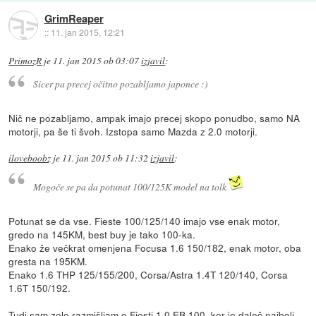
GrimReaper
::
11. jan 2015, 12:21
PrimozR
je
11. jan 2015 ob 03:07
izjavil
:
Sicer pa precej očitno pozabljamo japonce :)
Nič ne pozabljamo, ampak imajo precej skopo ponudbo, samo NA
motorji, pa še ti švoh. Izstopa samo Mazda z 2.0 motorji.
iloveboobz
je
11. jan 2015 ob 11:32
izjavil
:
Mogoče se pa da potunat 100/125K model na tolk
Potunat se da vse. Fieste 100/125/140 imajo vse enak motor,
gredo na 145KM, best buy je tako 100-ka.
Enako že večkrat omenjena Focusa 1.6 150/182, enak motor, oba
gresta na 195KM.
Enako 1.6 THP 125/155/200, Corsa/Astra 1.4T 120/140, Corsa
1.6T 150/192.
Tudi sam zelo razmišljam o Fiesti 1.0 EB 100, ker je daleč najbolj