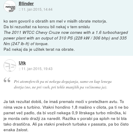
Blinder
::
11. jan 2015, 14:44
ko sem govoril o obratih sm mel v misilh obrate motorja.
Da bi rezuoltat na koncu bil nekaj v tem smislu
The 2011 WTCC Chevy Cruze now comes with a 1.6 turbocharged
power plant with an output of 310 PS (228 kW / 306 bhp) and 335
Nm (247 lb-ft) of torque.
Pač nekaj da je užitek terat na obrate.
Utk
::
11. jan 2015, 19:43
Pri atomsfercih pa ni nekega dogajanja, samo en kup lenega
dretja (no, ne pri vseh, pri tehle manjših pa večinoma ja).
Ja tak rezultat dobiš, če imaš premalo moči v pretežkem avtu. To
nima veze s turbino. Vtakni hondino 1,8 mašino v cliota, pa ti ne bo
pamet več padlo, da bi vozil nekega 0,9 litrskega turbo mlinčka, ki
je morda celo dražji za naredit. Razlika v porabi pa sploh ne bi bla
tako drastična. Ali pa vtakni prešvoh turbaka v passata, pa bo čisto
enaka žalost.