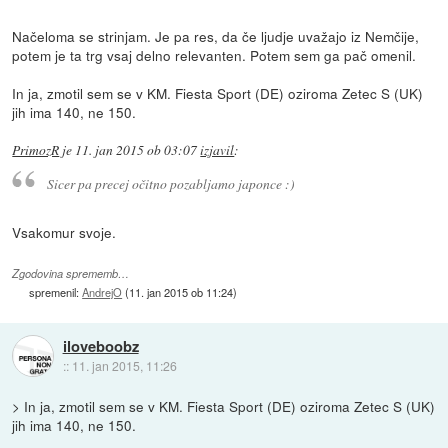
Načeloma se strinjam. Je pa res, da če ljudje uvažajo iz Nemčije,
potem je ta trg vsaj delno relevanten. Potem sem ga pač omenil.
In ja, zmotil sem se v KM. Fiesta Sport (DE) oziroma Zetec S (UK)
jih ima 140, ne 150.
PrimozR
je
11. jan 2015 ob 03:07
izjavil
:
Sicer pa precej očitno pozabljamo japonce :)
Vsakomur svoje.
Zgodovina sprememb…
spremenil:
AndrejO
(
11. jan 2015 ob 11:24
)
iloveboobz
::
11. jan 2015, 11:26
> In ja, zmotil sem se v KM. Fiesta Sport (DE) oziroma Zetec S (UK)
jih ima 140, ne 150.