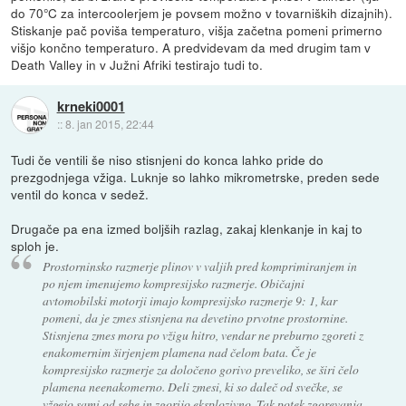
do 70°C za intercoolerjem je povsem možno v tovarniških dizajnih).
Stiskanje pač poviša temperaturo, višja začetna pomeni primerno
višjo končno temperaturo. A predvidevam da med drugim tam v
Death Valley in v Južni Afriki testirajo tudi to.
krneki0001
::
8. jan 2015, 22:44
Tudi če ventili še niso stisnjeni do konca lahko pride do
prezgodnjega vžiga. Luknje so lahko mikrometrske, preden sede
ventil do konca v sedež.
Drugače pa ena izmed boljših razlag, zakaj klenkanje in kaj to
sploh je.
Prostorninsko razmerje plinov v valjih pred komprimiranjem in
po njem imenujemo kompresijsko razmerje. Običajni
avtomobilski motorji imajo kompresijsko razmerje 9: 1, kar
pomeni, da je zmes stisnjena na devetino prvotne prostornine.
Stisnjena zmes mora po vžigu hitro, vendar ne preburno zgoreti z
enakomernim širjenjem plamena nad čelom bata. Če je
kompresijsko razmerje za določeno gorivo preveliko, se širi čelo
plamena neenakomerno. Deli zmesi, ki so daleč od svečke, se
vžgejo sami od sebe in zgorijo eksplozivno. Tak potek zgorevanja