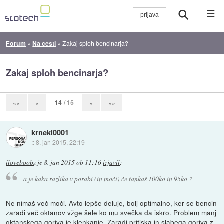
☰
Forum
»
Na cesti
»
Zakaj sploh bencinarja?
Zakaj sploh bencinarja?
14
/ 15
««
«
»
»»
krneki0001
::
8. jan 2015, 22:19
iloveboobz
je
8. jan 2015 ob 11:16
izjavil
:
a je kaka razlika v porabi (in moči) če tankaš 100ko in 95ko ?
Ne nimaš več moči. Avto lepše deluje, bolj optimalno, ker se bencin
zaradi več oktanov vžge šele ko mu svečka da iskro. Problem manj
oktanskega goriva je klenkanje. Zaradi pritiska in slabega goriva z