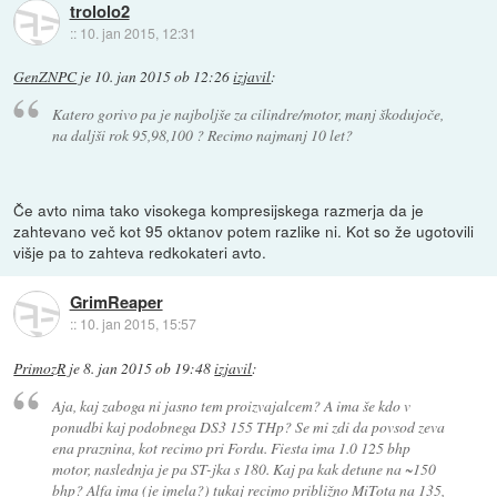
trololo2
::
10. jan 2015, 12:31
GenZNPC
je
10. jan 2015 ob 12:26
izjavil
:
Katero gorivo pa je najboljše za cilindre/motor, manj škodujoče,
na daljši rok 95,98,100 ? Recimo najmanj 10 let?
Če avto nima tako visokega kompresijskega razmerja da je
zahtevano več kot 95 oktanov potem razlike ni. Kot so že ugotovili
višje pa to zahteva redkokateri avto.
GrimReaper
::
10. jan 2015, 15:57
PrimozR
je
8. jan 2015 ob 19:48
izjavil
:
Aja, kaj zaboga ni jasno tem proizvajalcem? A ima še kdo v
ponudbi kaj podobnega DS3 155 THp? Se mi zdi da povsod zeva
ena praznina, kot recimo pri Fordu. Fiesta ima 1.0 125 bhp
motor, naslednja je pa ST-jka s 180. Kaj pa kak detune na ~150
bhp? Alfa ima (je imela?) tukaj recimo približno MiTota na 135,