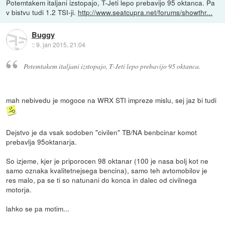
Potemtakem italjani izstopajo, T-Jeti lepo prebavijo 95 oktanca. Pa
v bistvu tudi 1.2 TSI-ji.
http://www.seatcupra.net/forums/showthr...
Buggy
::
9. jan 2015, 21:04
Potemtakem italjani izstopajo, T-Jeti lepo prebavijo 95 oktanca.
mah nebivedu je mogoce na WRX STI impreze mislu, sej jaz bi tudi
Dejstvo je da vsak sodoben "civilen" TB/NA benbcinar komot
prebavlja 95oktanarja.
So izjeme, kjer je priporocen 98 oktanar (100 je nasa bolj kot ne
samo oznaka kvalitetnejsega bencina), samo teh avtomobilov je
res malo, pa se ti so natunani do konca in dalec od civilnega
motorja.
lahko se pa motim...