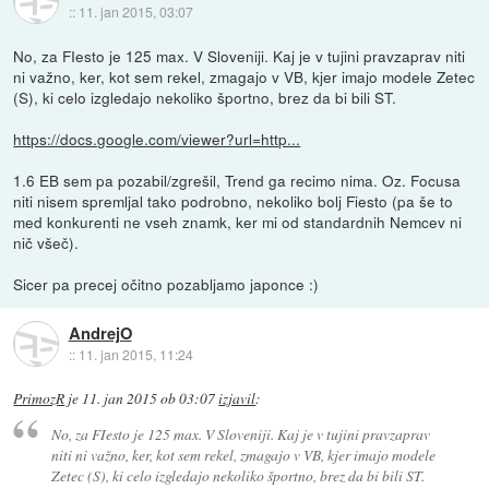
::
11. jan 2015, 03:07
No, za FIesto je 125 max. V Sloveniji. Kaj je v tujini pravzaprav niti
ni važno, ker, kot sem rekel, zmagajo v VB, kjer imajo modele Zetec
(S), ki celo izgledajo nekoliko športno, brez da bi bili ST.
https://docs.google.com/viewer?url=http...
1.6 EB sem pa pozabil/zgrešil, Trend ga recimo nima. Oz. Focusa
niti nisem spremljal tako podrobno, nekoliko bolj Fiesto (pa še to
med konkurenti ne vseh znamk, ker mi od standardnih Nemcev ni
nič všeč).
Sicer pa precej očitno pozabljamo japonce :)
AndrejO
::
11. jan 2015, 11:24
PrimozR
je
11. jan 2015 ob 03:07
izjavil
:
No, za FIesto je 125 max. V Sloveniji. Kaj je v tujini pravzaprav
niti ni važno, ker, kot sem rekel, zmagajo v VB, kjer imajo modele
Zetec (S), ki celo izgledajo nekoliko športno, brez da bi bili ST.