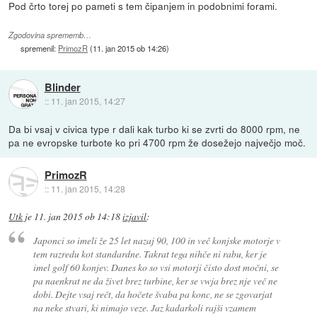
Pod črto torej po pameti s tem čipanjem in podobnimi forami.
Zgodovina sprememb…
spremenil:
PrimozR
(
11. jan 2015 ob 14:26
)
Blinder
::
11. jan 2015, 14:27
Da bi vsaj v civica type r dali kak turbo ki se zvrti do 8000 rpm, ne
pa ne evropske turbote ko pri 4700 rpm že dosežejo največjo moč.
PrimozR
::
11. jan 2015, 14:28
Utk
je
11. jan 2015 ob 14:18
izjavil
:
Japonci so imeli že 25 let nazaj 90, 100 in več konjske motorje v
tem razredu kot standardne. Takrat tega nihče ni rabu, ker je
imel golf 60 konjev. Danes ko so vsi motorji čisto dost močni, se
pa naenkrat ne da živet brez turbine, ker se vwja brez nje več ne
dobi. Dejte vsaj rečt, da hočete švaba pa konc, ne se zgovarjat
na neke stvari, ki nimajo veze. Jaz kadarkoli rajši vzamem