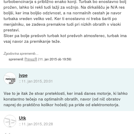
turbobencinarja s približno enako konji. Turbak bo enostavno bolj
prožen, lahko bi rekli tudi lažji za vožnjo. Na dirkališču je N/A res
boljši, ker ima boljšo odzivnost, a na normalnih cestah je navor
turbaka vreden veliko več. Ker ti enostavno ni treba šariti po
menjalniku, se zadeva premakne tudi pri nizkih obratih v visoki
prestavi.
SIcer pa bolje prešvoh turbak kot prešvoh atmosferec, turbak ima
vsaj navor za premikanje teže.
Zgodovina sprememb…
spremenil:
PrimozR
(
11. jan 2015 ob 19:59
)
jype
::
11. jan 2015, 20:01
Vse to je itak že stvar preteklosti, ker imaš danes motorje, ki lahko
konstantno tečejo na optimalnih obratih, navor (od nič obratov
naprej do praktično kolikor hočeš) pa pride od elektromotorja.
Utk
::
11. jan 2015, 20:28