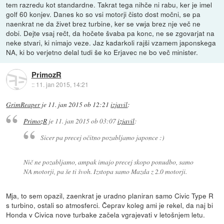
tem razredu kot standardne. Takrat tega nihče ni rabu, ker je imel
golf 60 konjev. Danes ko so vsi motorji čisto dost močni, se pa
naenkrat ne da živet brez turbine, ker se vwja brez nje več ne
dobi. Dejte vsaj rečt, da hočete švaba pa konc, ne se zgovarjat na
neke stvari, ki nimajo veze. Jaz kadarkoli rajši vzamem japonskega
NA, ki bo verjetno delal tudi še ko Erjavec ne bo več minister.
PrimozR
::
11. jan 2015, 14:21
GrimReaper
je
11. jan 2015 ob 12:21
izjavil
:
PrimozR
je
11. jan 2015 ob 03:07
izjavil
:
Sicer pa precej očitno pozabljamo japonce :)
Nič ne pozabljamo, ampak imajo precej skopo ponudbo, samo
NA motorji, pa še ti švoh. Izstopa samo Mazda z 2.0 motorji.
Mja, to sem opazil, zaenkrat je uradno planiran samo Civic Type R
s turbino, ostali so atmosferci. Čeprav koleg ami je rekel, da naj bi
Honda v Civica nove turbake začela vgrajevati v letošnjem letu.