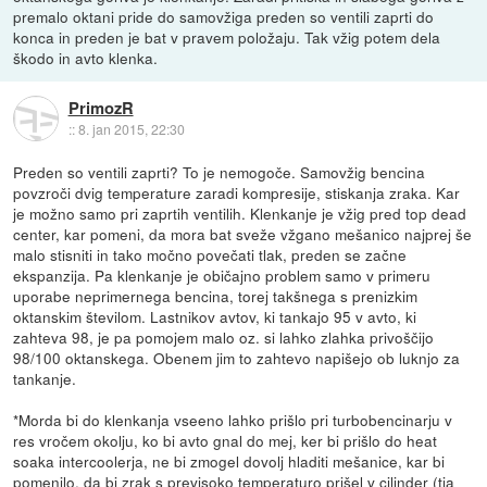
premalo oktani pride do samovžiga preden so ventili zaprti do
konca in preden je bat v pravem položaju. Tak vžig potem dela
škodo in avto klenka.
PrimozR
::
8. jan 2015, 22:30
Preden so ventili zaprti? To je nemogoče. Samovžig bencina
povzroči dvig temperature zaradi kompresije, stiskanja zraka. Kar
je možno samo pri zaprtih ventilih. Klenkanje je vžig pred top dead
center, kar pomeni, da mora bat sveže vžgano mešanico najprej še
malo stisniti in tako močno povečati tlak, preden se začne
ekspanzija. Pa klenkanje je običajno problem samo v primeru
uporabe neprimernega bencina, torej takšnega s prenizkim
oktanskim številom. Lastnikov avtov, ki tankajo 95 v avto, ki
zahteva 98, je pa pomojem malo oz. si lahko zlahka privoščijo
98/100 oktanskega. Obenem jim to zahtevo napišejo ob luknjo za
tankanje.
*Morda bi do klenkanja vseeno lahko prišlo pri turbobencinarju v
res vročem okolju, ko bi avto gnal do mej, ker bi prišlo do heat
soaka intercoolerja, ne bi zmogel dovolj hladiti mešanice, kar bi
pomenilo, da bi zrak s previsoko temperaturo prišel v cilinder (tja