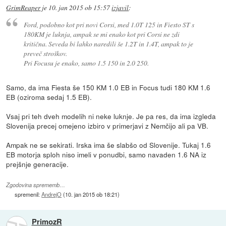
GrimReaper
je
10. jan 2015 ob 15:57
izjavil
:
Ford, podobno kot pri novi Corsi, med 1.0T 125 in Fiesto ST s
180KM je luknja, ampak se mi enako kot pri Corsi ne zdi
kritična. Seveda bi lahko naredili še 1.2T in 1.4T, ampak to je
preveč stroškov.
Pri Focusu je enako, samo 1.5 150 in 2.0 250.
Samo, da ima Fiesta še 150 KM 1.0 EB in Focus tudi 180 KM 1.6
EB (oziroma sedaj 1.5 EB).
Vsaj pri teh dveh modelih ni neke luknje. Je pa res, da ima izgleda
Slovenija precej omejeno izbiro v primerjavi z Nemčijo ali pa VB.
Ampak ne se sekirati. Irska ima še slabšo od Slovenije. Tukaj 1.6
EB motorja sploh niso imeli v ponudbi, samo navaden 1.6 NA iz
prejšnje generacije.
Zgodovina sprememb…
spremenil:
AndrejO
(
10. jan 2015 ob 18:21
)
PrimozR