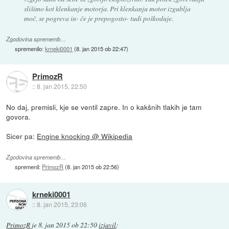
slišimo kot klenkanje motorja. Pri klenkanju motor izgublja
moč, se pogreva in- če je prepogosto- tudi poškoduje.
Zgodovina sprememb…
spremenilo:
krneki0001
(
8. jan 2015 ob 22:47
)
PrimozR
::
8. jan 2015, 22:50
No daj, premisli, kje se ventil zapre. In o kakšnih tlakih je tam
govora.
Sicer pa:
Engine knocking @ Wikipedia
Zgodovina sprememb…
spremenil:
PrimozR
(
8. jan 2015 ob 22:56
)
krneki0001
::
8. jan 2015, 23:06
PrimozR
je
8. jan 2015 ob 22:50
izjavil
: