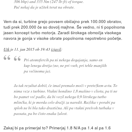
306 bhp) and 335 Nm (247 lb-ft) of torque.
Pač nekaj da je užitek terat na obrate.
Vem da si, turbine grejo povsem običajno prek 100.000 obratov,
tudi prek 200.000 če so dovolj majhne. Še vedno, ni ti popolnoma
jasen koncept turbo motorja. Zaradi širokega območja visokega
navora je gonja v visoke obrate popolnoma nepotrebno početje.
Utk
je
11. jan 2015 ob 19:43
izjavil
:
Pri atomsfercih pa ni nekega dogajanja, samo en
kup lenega dretja (no, ne pri vseh, pri tehle manjših
pa večinoma ja).
Ja tak rezultat dobiš, če imaš premalo moči v pretežkem avtu. To
nima veze s turbino. Vtakni hondino 1,8 mašino v cliota, pa ti ne
bo pamet več padlo, da bi vozil nekega 0,9 litrskega turbo
mlinčka, ki je morda celo dražji za naredit. Razlika v porabi pa
sploh ne bi bla tako drastična. Ali pa vtakni prešvoh turbaka v
passata, pa bo čisto enaka žalost.
Zakaj bi pa primerjal to? Primerjaj 1.8 N/A pa 1.4 al pa 1.6