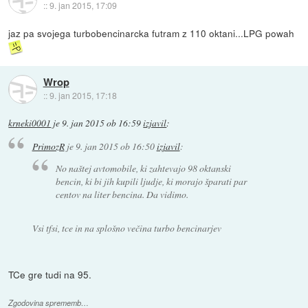
::
9. jan 2015, 17:09
jaz pa svojega turbobencinarcka futram z 110 oktani...LPG powah
Wrop
::
9. jan 2015, 17:18
krneki0001
je
9. jan 2015 ob 16:59
izjavil
:
PrimozR
je
9. jan 2015 ob 16:50
izjavil
:
No naštej avtomobile, ki zahtevajo 98 oktanski
bencin, ki bi jih kupili ljudje, ki morajo šparati par
centov na liter bencina. Da vidimo.
Vsi tfsi, tce in na splošno večina turbo bencinarjev
TCe gre tudi na 95.
Zgodovina sprememb…