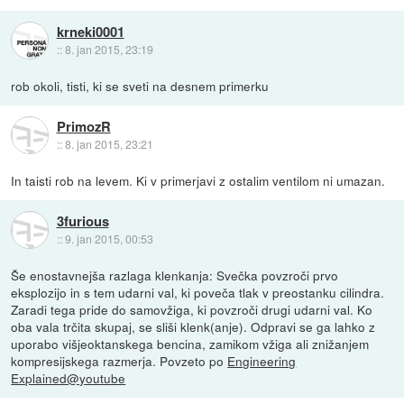
krneki0001
::
8. jan 2015, 23:19
rob okoli, tisti, ki se sveti na desnem primerku
PrimozR
::
8. jan 2015, 23:21
In taisti rob na levem. Ki v primerjavi z ostalim ventilom ni umazan.
3furious
::
9. jan 2015, 00:53
Še enostavnejša razlaga klenkanja: Svečka povzroči prvo
eksplozijo in s tem udarni val, ki poveča tlak v preostanku cilindra.
Zaradi tega pride do samovžiga, ki povzroči drugi udarni val. Ko
oba vala trčita skupaj, se sliši klenk(anje). Odpravi se ga lahko z
uporabo višjeoktanskega bencina, zamikom vžiga ali znižanjem
kompresijskega razmerja. Povzeto po
Engineering
Explained@youtube