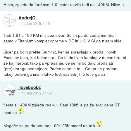
Hmm, zgleda da ford svoj 1.0 motor navija tudi na 140KM. Niice :)
AndrejO
::
11. jan 2015, 11:31
Tudi 1.6T s 180 KM ni slaba stvar. So jih pa do sedaj montirali
samo v Titanium komplet opreme v DE in UK. V SI ga nisem videl.
Sicer pa bom preklel Summit, ker se spravljajo k prodaji novih
Focusov tako, kot bolan srat. Če bi dali ven katalog v decembru, bi
že kaj naročil, tako pa vprašanje, če se mi bo dalo prodajati
(pre)starega sedanjega. Padec cene in to... Če ga ne prodam
takoj, potem ga imam lahko tudi naslednjih 5 let v garaži.
iloveboobz
::
11. jan 2015, 11:32
fiesta z 140KM zgleda res kul. Sam 18k€ je pa že skor cena ST
modela
Mogoče se pa da potunat 100/125K model na tolk