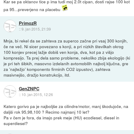
Kar se pa oktanov tice p ima tudi moj 2.0t cipan, dosti rajse 100 kot
pa 95...preverjeno na placebu
PrimozR
::
9. jan 2015, 21:39
Mnja, bi rekel da se zahteva za superco začne pri vsaj 300 konjih,
če ne več. Ni sicer povezano s konji, a pri nizkih številkah okrog
100 konjev precej lažje dobiš ven konja, dva, kot pa z višjo
kompresijo. Ta prej dela samo probleme, nekoliko zbija ekologijo (ki
je pri teh šibkih, masovno izdelanih avtomobilih najbolj ključna, gre
za 'najtežjo' komponento firminih CO2 izpustov), zahteva
masivnejšo, dražjo konstrukcijo, itd.
GenZNPC
::
10. jan 2015, 12:26
Katero gorivo pa je najboljše za cilindre/motor, manj škodujoče, na
daljši rok 95,98,100 ? Recimo najmanj 10 let?
Pa v čem je fora, da imajo prek meje (HU) ecodiesel, diesel in
superdiesel?