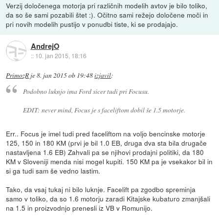
Verzij določenega motorja pri različnih modelih avtov je bilo toliko,
da so še sami pozabili štet :). Očitno sami režejo določene moči in
pri novih modelih pustijo v ponudbi tiste, ki se prodajajo.
AndrejO
::
10. jan 2015, 18:16
PrimozR
je
8. jan 2015 ob 19:48
izjavil
:
Podobno luknjo ima Ford sicer tudi pri Focusu.
EDIT: never mind, Focus je s faceliftom dobil še 1.5 motorje.
Err.. Focus je imel tudi pred faceliftom na voljo bencinske motorje
125, 150 in 180 KM (prvi je bil 1.0 EB, druga dva sta bila drugače
nastavljena 1.6 EB) Zahvali pa se njihovi prodajni politiki, da 180
KM v Sloveniji menda nisi mogel kupiti. 150 KM pa je vsekakor bil in
si ga tudi sam še vedno lastim.
Tako, da vsaj tukaj ni bilo luknje. Facelift pa zgodbo spreminja
samo v toliko, da so 1.6 motorju zaradi Kitajske kubaturo zmanjšali
na 1.5 in proizvodnjo prenesli iz VB v Romunijo.