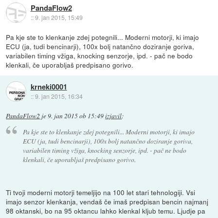
PandaFlow2
::
9. jan 2015, 15:49
Pa kje ste to klenkanje zdej potegnili... Moderni motorji, ki imajo
ECU (ja, tudi bencinarji), 100x bolj natančno doziranje goriva,
variabilen timing vžiga, knocking senzorje, ipd. - pač ne bodo
klenkali, če uporabljaš predpisano gorivo.
krneki0001
::
9. jan 2015, 16:34
PandaFlow2
je
9. jan 2015 ob 15:49
izjavil
:
Pa kje ste to klenkanje zdej potegnili... Moderni motorji, ki imajo
ECU (ja, tudi bencinarji), 100x bolj natančno doziranje goriva,
variabilen timing vžiga, knocking senzorje, ipd. - pač ne bodo
klenkali, če uporabljaš predpisano gorivo.
Ti tvoji moderni motorji temeljijo na 100 let stari tehnologiji. Vsi
imajo senzor klenkanja, vendaš če imaš predpisan bencin najmanj
98 oktanski, bo na 95 oktancu lahko klenkal kljub temu. Ljudje pa