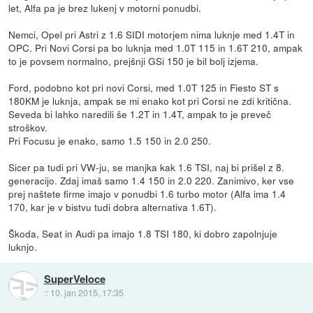
let, Alfa pa je brez lukenj v motorni ponudbi.
Nemci, Opel pri Astri z 1.6 SIDI motorjem nima luknje med 1.4T in
OPC. Pri Novi Corsi pa bo luknja med 1.0T 115 in 1.6T 210, ampak
to je povsem normalno, prejšnji GSi 150 je bil bolj izjema.
Ford, podobno kot pri novi Corsi, med 1.0T 125 in Fiesto ST s
180KM je luknja, ampak se mi enako kot pri Corsi ne zdi kritična.
Seveda bi lahko naredili še 1.2T in 1.4T, ampak to je preveč
stroškov.
Pri Focusu je enako, samo 1.5 150 in 2.0 250.
Sicer pa tudi pri VW-ju, se manjka kak 1.6 TSI, naj bi prišel z 8.
generacijo. Zdaj imaš samo 1.4 150 in 2.0 220. Zanimivo, ker vse
prej naštete firme imajo v ponudbi 1.6 turbo motor (Alfa ima 1.4
170, kar je v bistvu tudi dobra alternativa 1.6T).
Škoda, Seat in Audi pa imajo 1.8 TSI 180, ki dobro zapolnjuje
luknjo.
SuperVeloce
::
10. jan 2015, 17:35