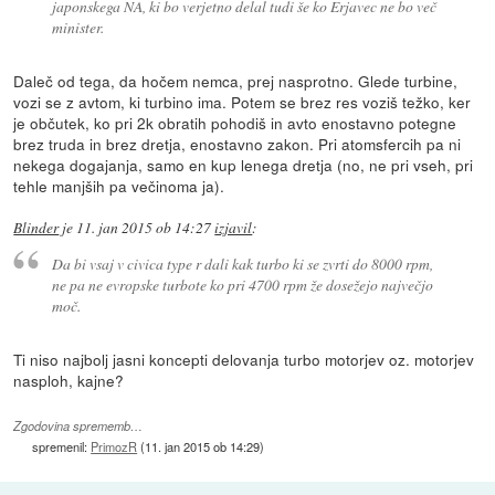
japonskega NA, ki bo verjetno delal tudi še ko Erjavec ne bo več
minister.
Daleč od tega, da hočem nemca, prej nasprotno. Glede turbine,
vozi se z avtom, ki turbino ima. Potem se brez res voziš težko, ker
je občutek, ko pri 2k obratih pohodiš in avto enostavno potegne
brez truda in brez dretja, enostavno zakon. Pri atomsfercih pa ni
nekega dogajanja, samo en kup lenega dretja (no, ne pri vseh, pri
tehle manjših pa večinoma ja).
Blinder
je
11. jan 2015 ob 14:27
izjavil
:
Da bi vsaj v civica type r dali kak turbo ki se zvrti do 8000 rpm,
ne pa ne evropske turbote ko pri 4700 rpm že dosežejo največjo
moč.
Ti niso najbolj jasni koncepti delovanja turbo motorjev oz. motorjev
nasploh, kajne?
Zgodovina sprememb…
spremenil:
PrimozR
(
11. jan 2015 ob 14:29
)