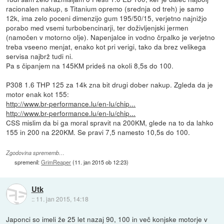
racionalen nakup, s Titanium opremo (srednja od treh) je samo
12k, ima zelo poceni dimenzijo gum 195/50/15, verjetno najnižjo
porabo med vsemi turbobencinarji, ter doživljenjski jermen
(namočen v motorno olje). Napenjalce in vodno črpalko je verjetno
treba vseeno menjat, enako kot pri verigi, tako da brez velikega
servisa najbrž tudi ni.
Pa s čipanjem na 145KM prideš na okoli 8,5s do 100.
P308 1.6 THP 125 za 14k zna bit drugi dober nakup. Zgleda da je
motor enak kot 155:
http://www.br-performance.lu/en-lu/chip...
http://www.br-performance.lu/en-lu/chip...
CSS mislim da bi ga moral spravit na 200KM, glede na to da lahko
155 in 200 na 220KM. Se pravi 7,5 namesto 10,5s do 100.
Zgodovina sprememb…
spremenil:
GrimReaper
(
11. jan 2015 ob 12:23
)
Utk
::
11. jan 2015, 14:18
Japonci so imeli že 25 let nazaj 90, 100 in več konjske motorje v