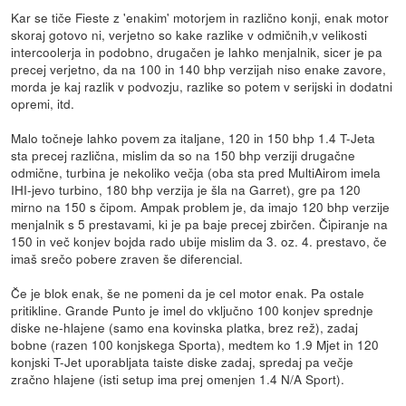
Kar se tiče Fieste z 'enakim' motorjem in različno konji, enak motor
skoraj gotovo ni, verjetno so kake razlike v odmičnih,v velikosti
intercoolerja in podobno, drugačen je lahko menjalnik, sicer je pa
precej verjetno, da na 100 in 140 bhp verzijah niso enake zavore,
morda je kaj razlik v podvozju, razlike so potem v serijski in dodatni
opremi, itd.
Malo točneje lahko povem za italjane, 120 in 150 bhp 1.4 T-Jeta
sta precej različna, mislim da so na 150 bhp verziji drugačne
odmične, turbina je nekoliko večja (oba sta pred MultiAirom imela
IHI-jevo turbino, 180 bhp verzija je šla na Garret), gre pa 120
mirno na 150 s čipom. Ampak problem je, da imajo 120 bhp verzije
menjalnik s 5 prestavami, ki je pa baje precej zbirčen. Čipiranje na
150 in več konjev bojda rado ubije mislim da 3. oz. 4. prestavo, če
imaš srečo pobere zraven še diferencial.
Če je blok enak, še ne pomeni da je cel motor enak. Pa ostale
pritikline. Grande Punto je imel do vključno 100 konjev sprednje
diske ne-hlajene (samo ena kovinska platka, brez rež), zadaj
bobne (razen 100 konjskega Sporta), medtem ko 1.9 Mjet in 120
konjski T-Jet uporabljata taiste diske zadaj, spredaj pa večje
zračno hlajene (isti setup ima prej omenjen 1.4 N/A Sport).