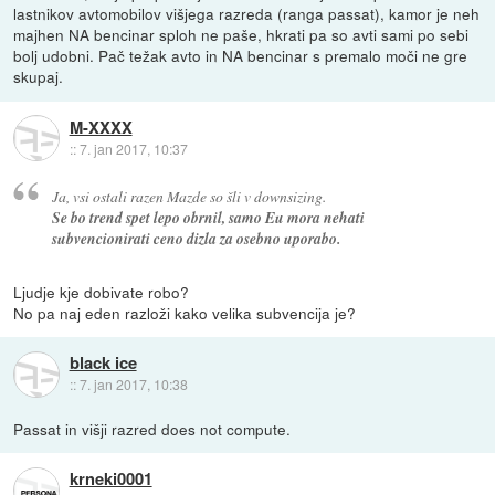
lastnikov avtomobilov višjega razreda (ranga passat), kamor je neh
majhen NA bencinar sploh ne paše, hkrati pa so avti sami po sebi
bolj udobni. Pač težak avto in NA bencinar s premalo moči ne gre
skupaj.
M-XXXX
::
7. jan 2017, 10:37
Ja, vsi ostali razen Mazde so šli v downsizing.
Se bo trend spet lepo obrnil, samo Eu mora nehati
subvencionirati ceno dizla za osebno uporabo.
Ljudje kje dobivate robo?
No pa naj eden razloži kako velika subvencija je?
black ice
::
7. jan 2017, 10:38
Passat in višji razred does not compute.
krneki0001