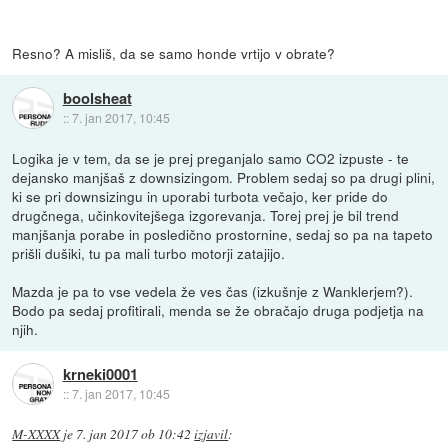
Resno? A misliš, da se samo honde vrtijo v obrate?
boolsheat
::
7. jan 2017, 10:45
Logika je v tem, da se je prej preganjalo samo CO2 izpuste - te
dejansko manjšaš z downsizingom. Problem sedaj so pa drugi plini,
ki se pri downsizingu in uporabi turbota večajo, ker pride do
drugčnega, učinkovitejšega izgorevanja. Torej prej je bil trend
manjšanja porabe in posledično prostornine, sedaj so pa na tapeto
prišli dušiki, tu pa mali turbo motorji zatajijo.
Mazda je pa to vse vedela že ves čas (izkušnje z Wanklerjem?).
Bodo pa sedaj profitirali, menda se že obračajo druga podjetja na
njih.
krneki0001
::
7. jan 2017, 10:45
M-XXXX
je
7. jan 2017 ob 10:42
izjavil
: