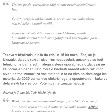
Tipično po slovenceljsko se zdaj ravsate bencinaristi/dizelisti.
Isti.
Če se tovornjake lahko ukroti, se več kot očitno, lahko ukroti
tudi mlinčke v osebnih vozilih.
Težava je več kot očitno v nesposobnih/skorumpiranih
birokratih, katerih teste lahko zgoljufa vsak proizvajalec, pa še
kaznovan ne bo zato.
Tezava v birokratih je bila do zdaj in 15 let nazaj. Zdaj se je
izkazalo, da so birokrati sicer res nesposobni, ampak da se tudi
tehnicno ne da naredit malega cistega uporabnega dizla, vsaj ne
za normalen denar. Zato morajo birokrati naredit edino razumno
stvar, norme izenacit za vse motorje in to na nivo najcistejsega ice
motorja, do 2025 pa na nivo elektricnega, z upostevanjem kako se
dela elektrika v evropi. Potem pa naj zmaga najboljsi.
deleted
je
7. jan 2017 ob 10:56
izjavil
:
What, itak, da ima kamion eruo6 nižje izpuste NO
, če pa imajo
x
prav zaradi tega še zraven dodatne polne tanke scanine
AdBlue
,
ki veže te okside ... nič novega !!!