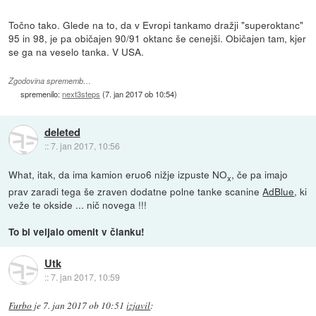
Točno tako. Glede na to, da v Evropi tankamo dražji "superoktanc"
95 in 98, je pa običajen 90/91 oktanc še cenejši. Običajen tam, kjer
se ga na veselo tanka. V USA.
Zgodovina sprememb…
spremenilo:
next3steps
(
7. jan 2017 ob 10:54
)
deleted
::
7. jan 2017, 10:56
What, itak, da ima kamion eruo6 nižje izpuste NO
, če pa imajo
x
prav zaradi tega še zraven dodatne polne tanke scanine
AdBlue
, ki
veže te okside ... nič novega !!!
To bi veljalo omenit v članku!
Utk
::
7. jan 2017, 10:59
Furbo
je
7. jan 2017 ob 10:51
izjavil
: