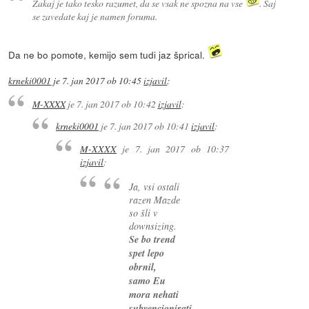
Zakaj je tako tesko razumet, da se vsak ne spozna na vse
. Saj
se zavedate kaj je namen foruma.
Da ne bo pomote, kemijo sem tudi jaz šprical.
krneki0001
je
7. jan 2017 ob 10:45
izjavil
:
M-XXXX
je
7. jan 2017 ob 10:42
izjavil
:
krneki0001
je
7. jan 2017 ob 10:41
izjavil
:
M-XXXX
je
7. jan 2017 ob 10:37
izjavil
:
Ja, vsi ostali
razen Mazde
so šli v
downsizing.
Se bo trend
spet lepo
obrnil,
samo Eu
mora nehati
subvencionirati