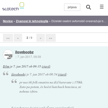
☰
Novice
»
Znanost in tehnologija
»
Dizelski osebni avtomobil onesnažuje bolj kakor težek tovornjak
2
/ 9
««
«
»
»»
iloveboobz
::
7. jan 2017, 09:39
D3m
je
7. jan 2017 ob 09:35
izjavil
:
iloveboobz
je
7. jan 2017 ob 08:54
izjavil
:
pr nas itk folk onanira na dizl karavane z 170kk.
Zato pa potem, če hočeš hatcback bencinca, ni
nobene izbire.
Saj nobenega še nisi vozil. Čemu grajaš potlej?