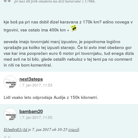
pr nas itk folk onanira na dizl karavane z 170kk.
kje boš pa pri nas dobil dizel karavana z 170k km? edino novega v
trgovini, vse ostalo ima 400k km +
seveda imajo tovornjaki manj izpustov, je popolnoma logično
vprašajte pa koliko tej izpusti stanejo. Če bi avto imel obešeno gor
vse kar ima povprečen euro 6 motor pri tovornjaku, tud enega dizla
med avti ne bi bilo. glede ostalih nebuloz v tej temi pa no comment
in niti ne bom komentiral.
next3steps
::
7. jan 2017, 11:53
Lidl vsako leto odprodaja Audije z 150k kilometri.
bambam20
::
7. jan 2017, 11:55
D3m0r4l1z3d
je
7. jan 2017 ob 10:25
izjavil
: