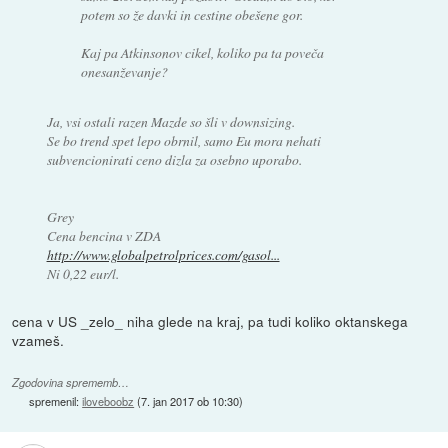
potem so že davki in cestine obešene gor.
Kaj pa Atkinsonov cikel, koliko pa ta poveča
onesanževanje?
Ja, vsi ostali razen Mazde so šli v downsizing.
Se bo trend spet lepo obrnil, samo Eu mora nehati
subvencionirati ceno dizla za osebno uporabo.
Grey
Cena bencina v ZDA
http://www.globalpetrolprices.com/gasol...
Ni 0,22 eur/l.
cena v US _zelo_ niha glede na kraj, pa tudi koliko oktanskega
vzameš.
Zgodovina sprememb…
spremenil:
iloveboobz
(
7. jan 2017 ob 10:30
)