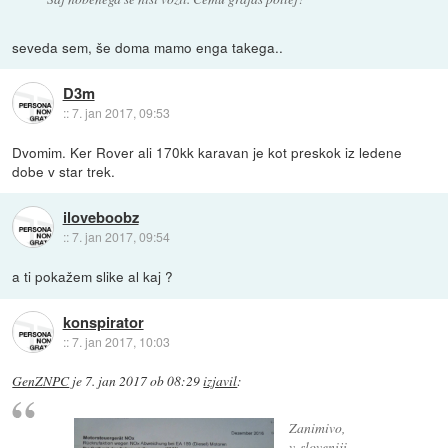
seveda sem, še doma mamo enga takega..
D3m
::
7. jan 2017, 09:53
Dvomim. Ker Rover ali 170kk karavan je kot preskok iz ledene
dobe v star trek.
iloveboobz
::
7. jan 2017, 09:54
a ti pokažem slike al kaj ?
konspirator
::
7. jan 2017, 10:03
GenZNPC
je
7. jan 2017 ob 08:29
izjavil
:
Zanimivo,
v sloveniji