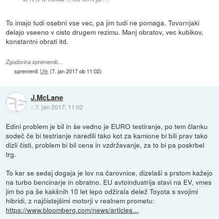
To imajo tudi osebni vse vec, pa jim tudi ne pomaga. Tovornjaki
delajo vseeno v cisto drugem rezimu. Manj obratov, vec kubikov,
konstantni obrati itd.
Zgodovina sprememb…
spremenil:
Utk
(
7. jan 2017 ob 11:02
)
J.McLane
::
7. jan 2017, 11:02
Edini problem je bil in še vedno je EURO testiranje, po tem članku
sodeč če bi testrianje naredili tako kot za kamione bi bili prav tako
dizli čisti, problem bi bil cena in vzdrževanje, za to bi pa poskrbel
trg.
To kar se sedaj dogaja je lov na čarovnice, dizelaši s prstom kažejo
na turbo bencinarje in obratno. EU avtoindustrija stavi na EV, vmes
jim bo pa še kakšnih 10 let lepo odžirala delež Toyota s svojimi
hibridi, z najčistejšimi motorji v realnem prometu:
https://www.bloomberg.com/news/articles...