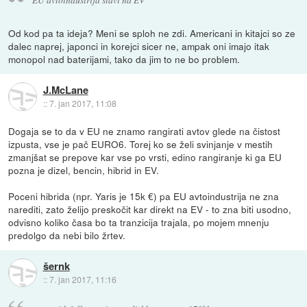
Od kod pa ta ideja? Meni se sploh ne zdi. Americani in kitajci so ze
dalec naprej, japonci in korejci sicer ne, ampak oni imajo itak
monopol nad baterijami, tako da jim to ne bo problem.
J.McLane
::
7. jan 2017, 11:08
Dogaja se to da v EU ne znamo rangirati avtov glede na čistost
izpusta, vse je pač EURO6. Torej ko se želi svinjanje v mestih
zmanjšat se prepove kar vse po vrsti, edino rangiranje ki ga EU
pozna je dizel, bencin, hibrid in EV.
Poceni hibrida (npr. Yaris je 15k €) pa EU avtoindustrija ne zna
narediti, zato želijo preskočit kar direkt na EV - to zna biti usodno,
odvisno koliko časa bo ta tranzicija trajala, po mojem mnenju
predolgo da nebi bilo žrtev.
šernk
::
7. jan 2017, 11:16