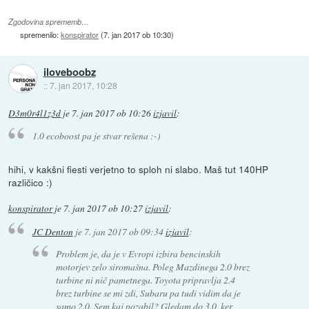
Zgodovina sprememb…
spremenilo:
konspirator
(
7. jan 2017 ob 10:30
)
iloveboobz
::
7. jan 2017, 10:28
D3m0r4l1z3d
je
7. jan 2017 ob 10:26
izjavil
:
1.0 ecoboost pa je stvar rešena :-)
hihi, v kakšni fiesti verjetno to sploh ni slabo. Maš tut 140HP
različico :)
konspirator
je
7. jan 2017 ob 10:27
izjavil
:
JC Denton
je
7. jan 2017 ob 09:34
izjavil
:
Problem je, da je v Evropi izbira bencinskih
motorjev zelo siromašna. Poleg Mazdinega 2.0 brez
turbine ni nič pametnega. Toyota pripravlja 2.4
brez turbine se mi zdi, Subaru pa tudi vidim da je
samo 2.0. Sem kaj pozabil? Gledam do 3.0, ker