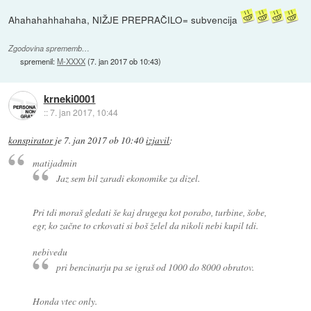
Ahahahahhahaha, NIŽJE PREPRAČILO= subvencija
Zgodovina sprememb…
spremenil:
M-XXXX
(
7. jan 2017 ob 10:43
)
krneki0001
::
7. jan 2017, 10:44
konspirator
je
7. jan 2017 ob 10:40
izjavil
:
matijadmin
Jaz sem bil zaradi ekonomike za dizel.
Pri tdi moraš gledati še kaj drugega kot porabo, turbine, šobe,
egr, ko začne to crkovati si boš želel da nikoli nebi kupil tdi.
nebivedu
pri bencinarju pa se igraš od 1000 do 8000 obratov.
Honda vtec only.