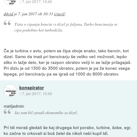
::
7. jan 2017, 10:40
d4vid
je
7. jan 2017 ob 10:31
izjavil
:
Tista o cipanju bencin vs dizel je faljena. Turbo bencinarja se
cipa podobno kot turbodizla.
Če je turbina v avtu, potem se čipa oboje enako, tako bencin, kot
dizel. Samo da imaš pri bencinarju še veliko več možnosti, lepšo
sliko in lažje delo, ker je razpon obratov večji in se lažje prilagajaš.
Pri dizlu je od 1500 do 3500 obratov, potem je pa že konec vsega
lepega, pri bencinarju pa se igraš od 1000 do 8000 obratov.
konspirator
::
7. jan 2017, 10:40
matijadmin
Jaz sem bil zaradi ekonomike za dizel.
Pri tdi moraš gledati še kaj drugega kot porabo, turbine, šobe, egr,
ko začne to crkovati si boš želel da nikoli nebi kupil tdi.