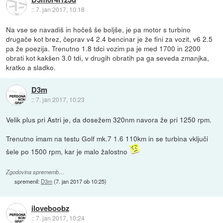
::
7. jan 2017, 10:18
Na vse se navadiš in hočeš še boljše, je pa motor s turbino
drugače kot brez, čeprav v4 2.4 bencinar je že fini za vozit, v6 2.5
pa že poezija. Trenutno 1.8 tdci vozim pa je med 1700 in 2200
obrati kot kakšen 3.0 tdi, v drugih obratih pa ga seveda zmanjka,
kratko a sladko.
D3m
::
7. jan 2017, 10:23
Velik plus pri Astri je, da dosežem 320nm navora že pri 1250 rpm.
Trenutno imam na testu Golf mk.7 1.6 110km in se turbina vključi
šele po 1500 rpm, kar je malo žalostno
Zgodovina sprememb…
spremenil:
D3m
(
7. jan 2017 ob 10:25
)
iloveboobz
::
7. jan 2017, 10:24