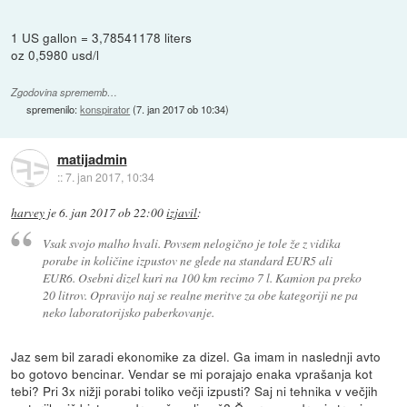
1 US gallon = 3,78541178 liters
oz 0,5980 usd/l
Zgodovina sprememb…
spremenilo:
konspirator
(
7. jan 2017 ob 10:34
)
matijadmin
::
7. jan 2017, 10:34
harvey
je
6. jan 2017 ob 22:00
izjavil
:
Vsak svojo malho hvali. Povsem nelogično je tole že z vidika
porabe in količine izpustov ne glede na standard EUR5 ali
EUR6. Osebni dizel kuri na 100 km recimo 7 l. Kamion pa preko
20 litrov. Opravijo naj se realne meritve za obe kategoriji ne pa
neko laboratorijsko paberkovanje.
Jaz sem bil zaradi ekonomike za dizel. Ga imam in naslednji avto
bo gotovo bencinar. Vendar se mi porajajo enaka vprašanja kot
tebi? Pri 3x nižji porabi toliko večji izpusti? Saj ni tehnika v večjih