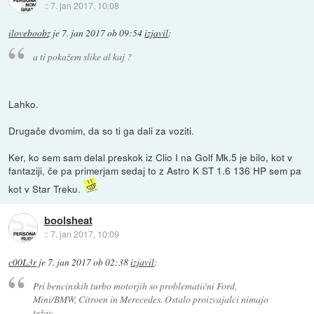
::
7. jan 2017, 10:08
iloveboobz
je
7. jan 2017 ob 09:54
izjavil
:
a ti pokažem slike al kaj ?
Lahko.
Drugače dvomim, da so ti ga dali za voziti.
Ker, ko sem sam delal preskok iz Clio I na Golf Mk.5 je bilo, kot v
fantaziji, če pa primerjam sedaj to z Astro K ST 1.6 136 HP sem pa
kot v Star Treku.
boolsheat
::
7. jan 2017, 10:09
c00L3r
je
7. jan 2017 ob 02:38
izjavil
:
Pri bencinskih turbo motorjih so problematični Ford,
Mini/BMW, Citroen in Merecedes. Ostalo proizvajalci nimajo
težav.