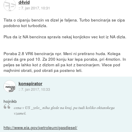
d4vid
::
7. jan 2017, 10:31
Tista o cipanju bencin vs dizel je faljena. Turbo bencinarja se cipa
podobno kot turbodizla.
Plus da iz NA bencinca spravis nekaj konjickov vec kot iz NA dizla.
Poraba 2.8 VR6 bencinarja npr. Meni ni pretirano huda. Kolega
pravi da gre pod 10. Za 200 konju kar lepa poraba, pri 4motion. In
peljes se lahko kot z dizlom ali pa kot z bencinarjem. Vlece pod
majhnimi obrati, pod obrati pa posteno leti.
konspirator
::
7. jan 2017, 10:33
hojnikb
cena v US _zelo_ niha glede na kraj, pa tudi koliko oktanskega
vzameš.
http://www.eia.gov/petroleum/gasdiesel/