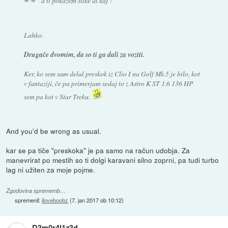
a ti pokažem slike al kaj ?
Lahko.
Drugače dvomim, da so ti ga dali za voziti.
Ker, ko sem sam delal preskok iz Clio I na Golf Mk.5 je bilo, kot
v fantaziji, če pa primerjam sedaj to z Astro K ST 1.6 136 HP
sem pa kot v Star Treku.
And you'd be wrong as usual.
kar se pa tiče "preskoka" je pa samo na račun udobja. Za
manevrirat po mestih so ti dolgi karavani silno zoprni, pa tudi turbo
lag ni užiten za moje pojme.
Zgodovina sprememb…
spremenil:
iloveboobz
(
7. jan 2017 ob 10:12
)
D3m0r4l1z3d