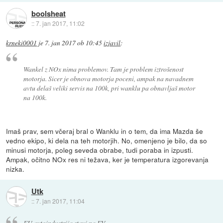
boolsheat
::
7. jan 2017, 11:02
krneki0001
je
7. jan 2017 ob 10:45
izjavil
:
Wankel z NOx nima problemov. Tam je problem iztrošenost
motorja. Sicer je obnova motorja poceni, ampak na navadnem
avtu delaš veliki servis na 100k, pri wanklu pa obnavljaš motor
na 100k.
Imaš prav, sem včeraj bral o Wanklu in o tem, da ima Mazda še
vedno ekipo, ki dela na teh motorjih. No, omenjeno je bilo, da so
minusi motorja, poleg seveda obrabe, tudi poraba in izpusti.
Ampak, očitno NOx res ni težava, ker je temperatura izgorevanja
nizka.
Utk
::
7. jan 2017, 11:04
EU avtoindustrija stavi na EV