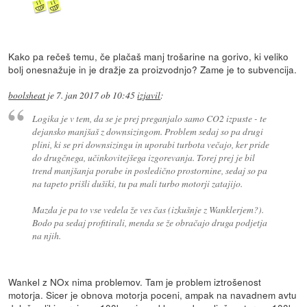
Kako pa rečeš temu, če plačaš manj trošarine na gorivo, ki veliko
bolj onesnažuje in je dražje za proizvodnjo? Zame je to subvencija.
boolsheat
je
7. jan 2017 ob 10:45
izjavil
:
Logika je v tem, da se je prej preganjalo samo CO2 izpuste - te
dejansko manjšaš z downsizingom. Problem sedaj so pa drugi
plini, ki se pri downsizingu in uporabi turbota večajo, ker pride
do drugčnega, učinkovitejšega izgorevanja. Torej prej je bil
trend manjšanja porabe in posledično prostornine, sedaj so pa
na tapeto prišli dušiki, tu pa mali turbo motorji zatajijo.
Mazda je pa to vse vedela že ves čas (izkušnje z Wanklerjem?).
Bodo pa sedaj profitirali, menda se že obračajo druga podjetja
na njih.
Wankel z NOx nima problemov. Tam je problem iztrošenost
motorja. Sicer je obnova motorja poceni, ampak na navadnem avtu