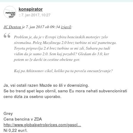
konspirator
::
7. jan 2017, 10:27
JC Denton
je
7. jan 2017 ob 09:34
izjavil
:
Problem je, da je v Evropi izbira bencinskih motorjev zelo
siromašna. Poleg Mazdinega 2.0 brez turbine ni nič pametnega.
Toyota pripravlja 2.4 brez turbine se mi zdi, Subaru pa tudi
vidim da je samo 2.0. Sem kaj pozabil? Gledam do 3.0, ker
potem so že davki in cestine obešene gor.
Kaj pa Atkinsonov cikel, koliko pa ta poveča onesanževanje?
Ja, vsi ostali razen Mazde so šli v downsizing.
Se bo trend spet lepo obrnil, samo Eu mora nehati subvencionirati
ceno dizla za osebno uporabo.
Grey
Cena bencina v ZDA
http://www.globalpetrolprices.com/gasol...
Ni 0,22 eur/l.