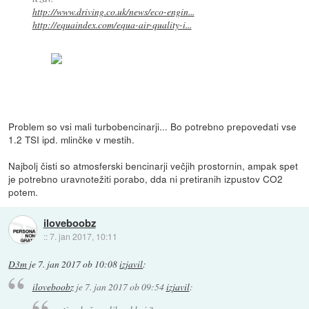
http://www.driving.co.uk/news/eco-engin...
http://equaindex.com/equa-air-quality-i...
Problem so vsi mali turbobencinarji... Bo potrebno prepovedati vse
1.2 TSI ipd. mlinčke v mestih.
Najbolj čisti so atmosferski bencinarji večjih prostornin, ampak spet
je potrebno uravnotežiti porabo, dda ni pretiranih izpustov CO2
potem.
iloveboobz
::
7. jan 2017, 10:11
D3m
je
7. jan 2017 ob 10:08
izjavil
:
iloveboobz
je
7. jan 2017 ob 09:54
izjavil
: