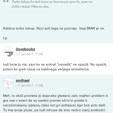
Turbo luknja bo tudi mene na bencinarja spravla, samo ne
dokler delam 50km na dan.
Kakšna turbo luknja. Novi avti tega ne poznajo. Vsaj BMW je ne.
Lp.
iloveboobz
::
7. jan 2017, 11:56
tudi bmw jo ma, sam ko se enkrat "navadiš" ne opaziš. No opaziš,
potem ko greš nazaj na kakšnega večjega atmosferca.
smihael
::
7. jan 2017, 11:58
Meh, to okoli prometa je dejansko gledano zelo majhen problem in
gre vse v smeri da se osebni promet očrni in preide k
naročninskemu sistemu (tako kot pri software) kjer boš avto delil.
To ima svoje pluse, pa tudi minuse da smo vedno manj svobodni.