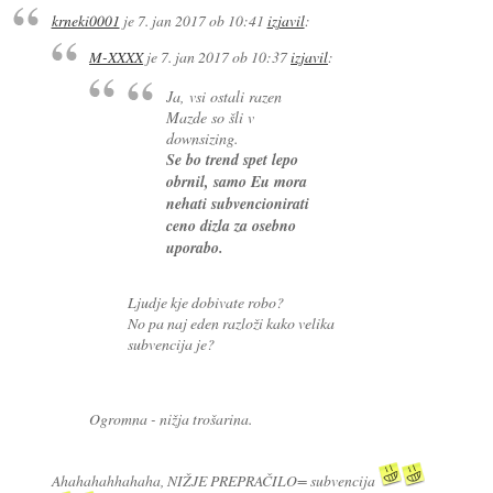
krneki0001
je
7. jan 2017 ob 10:41
izjavil
:
M-XXXX
je
7. jan 2017 ob 10:37
izjavil
:
Ja, vsi ostali razen
Mazde so šli v
downsizing.
Se bo trend spet lepo
obrnil, samo Eu mora
nehati subvencionirati
ceno dizla za osebno
uporabo.
Ljudje kje dobivate robo?
No pa naj eden razloži kako velika
subvencija je?
Ogromna - nižja trošarina.
Ahahahahhahaha, NIŽJE PREPRAČILO= subvencija