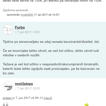
delaš veliki servis na 100k, pri wanklu pa obnavljaš motor na 100k.
Zgodovina sprememb…
spremenilo:
krneki0001
(
7. jan 2017 ob 10:47
)
Furbo
::
7. jan 2017, 10:51
Tipično po slovenceljsko se zdaj ravsate bencinaristi/dizelisti. Isti.
Če se tovornjake lahko ukroti, se več kot očitno, lahko ukroti tudi
mlinčke v osebnih vozilih.
Težava je več kot očitno v nesposobnih/skorumpiranih birokratih,
katerih teste lahko zgoljufa vsak proizvajalec, pa še kaznovan ne
bo zato.
next3steps
::
7. jan 2017, 10:51
printer
je
7. jan 2017 ob 09:33
izjavil
: