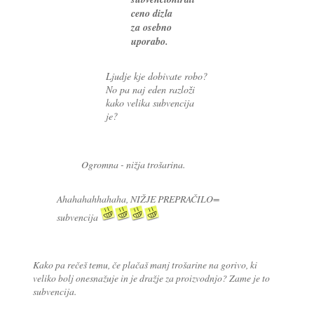
ceno dizla
za osebno
uporabo.
Ljudje kje dobivate robo?
No pa naj eden razloži
kako velika subvencija
je?
Ogromna - nižja trošarina.
Ahahahahhahaha, NIŽJE PREPRAČILO=
subvencija
Kako pa rečeš temu, če plačaš manj trošarine na gorivo, ki
veliko bolj onesnažuje in je dražje za proizvodnjo? Zame je to
subvencija.