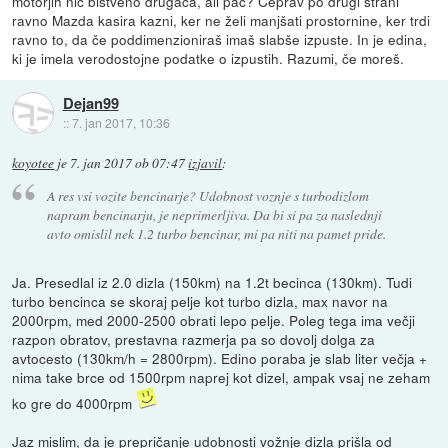
motorjih nič bistveno drugača, ali pač? Čeprav po drugi strani
ravno Mazda kasira kazni, ker ne želi manjšati prostornine, ker trdi
ravno to, da če poddimenzioniraš imaš slabše izpuste. In je edina,
ki je imela verodostojne podatke o izpustih. Razumi, če moreš.
Dejan99
::
7. jan 2017, 10:36
koyotee
je
7. jan 2017 ob 07:47
izjavil
:
A res vsi vozite bencinarje? Udobnost voznje s turbodizlom
napram bencinarju, je neprimerljiva. Da bi si pa za naslednji
avto omislil nek 1.2 turbo bencinar, mi pa niti na pamet pride.
Ja. Presedlal iz 2.0 dizla (150km) na 1.2t becinca (130km). Tudi
turbo bencinca se skoraj pelje kot turbo dizla, max navor na
2000rpm, med 2000-2500 obrati lepo pelje. Poleg tega ima večji
razpon obratov, prestavna razmerja pa so dovolj dolga za
avtocesto (130km/h = 2800rpm). Edino poraba je slab liter večja +
nima take brce od 1500rpm naprej kot dizel, ampak vsaj ne zeham
ko gre do 4000rpm
Jaz mislim, da je prepričanje udobnosti vožnje dizla prišla od