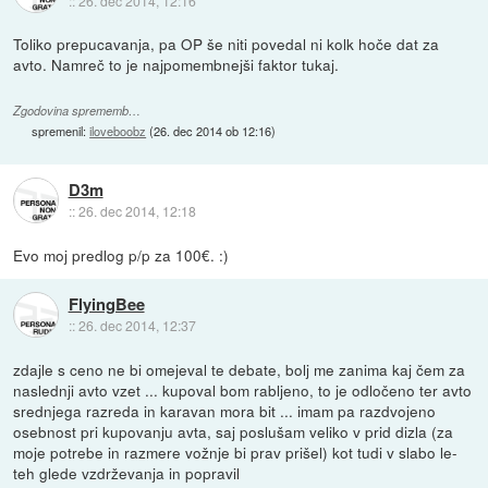
::
26. dec 2014, 12:16
Toliko prepucavanja, pa OP še niti povedal ni kolk hoče dat za
avto. Namreč to je najpomembnejši faktor tukaj.
Zgodovina sprememb…
spremenil:
iloveboobz
(
26. dec 2014 ob 12:16
)
D3m
::
26. dec 2014, 12:18
Evo moj predlog p/p za 100€. :)
FlyingBee
::
26. dec 2014, 12:37
zdajle s ceno ne bi omejeval te debate, bolj me zanima kaj čem za
naslednji avto vzet ... kupoval bom rabljeno, to je odločeno ter avto
srednjega razreda in karavan mora bit ... imam pa razdvojeno
osebnost pri kupovanju avta, saj poslušam veliko v prid dizla (za
moje potrebe in razmere vožnje bi prav prišel) kot tudi v slabo le-
teh glede vzdrževanja in popravil