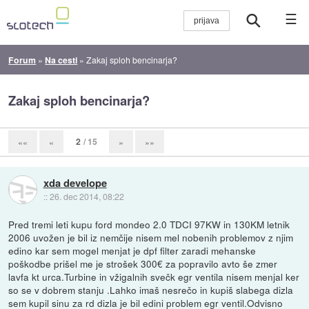
☰
Forum
»
Na cesti
»
Zakaj sploh bencinarja?
Zakaj sploh bencinarja?
2
/ 15
««
«
»
»»
xda develope
::
26. dec 2014, 08:22
Pred tremi leti kupu ford mondeo 2.0 TDCI 97KW in 130KM letnik
2006 uvožen je bil iz nemčije nisem mel nobenih problemov z njim
edino kar sem mogel menjat je dpf filter zaradi mehanske
poškodbe prišel me je strošek 300€ za popravilo avto še zmer
lavfa kt urca.Turbine in vžigalnih svečk egr ventila nisem menjal ker
so se v dobrem stanju .Lahko imaš nesrečo in kupiš slabega dizla
sem kupil sinu za rd dizla je bil edini problem egr ventil.Odvisno