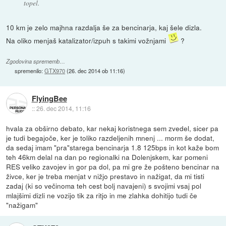
topel.
10 km je zelo majhna razdalja še za bencinarja, kaj šele dizla.
Na oliko menjaš katalizator/izpuh s takimi vožnjami
?
Zgodovina sprememb…
spremenilo:
GTX970
(
26. dec 2014 ob 11:16
)
FlyingBee
::
26. dec 2014, 11:16
hvala za obširno debato, kar nekaj koristnega sem zvedel, sicer pa
je tudi begajoče, ker je toliko razdeljenih mnenj ... morm še dodat,
da sedaj imam "pra"starega bencinarja 1.8 125bps in kot kaže bom
teh 46km delal na dan po regionalki na Dolenjskem, kar pomeni
RES veliko zavojev in gor pa dol, pa mi gre že pošteno bencinar na
živce, ker je treba menjat v nižjo prestavo in nažigat, da mi tisti
zadaj (ki so večinoma teh cest bolj navajeni) s svojimi vsaj pol
mlajšimi dizli ne vozijo tik za ritjo in me zlahka dohitijo tudi če
"nažigam"