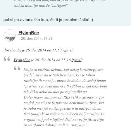
zlahka dohitijo tudi če "nažigam"
pol si pa avtomatika kup, če ti je problem šaltat :)
FlyingBee
::
26. dec 2014, 11:58
iloveboobz
je
26. dec 2014 ob 11:53
izjavil
:
FlyingBee
je
26. dec 2014 ob 11:16
izjavil
:
hvala za obširno debato, kar nekaj koristnega sem
zvedel, sicer pa je tudi begajoče, ker je toliko
razdeljenih mnenj ... morm še dodat, da sedaj imam
"pra"starega bencinarja 1.8 125bps in kot kaže bom
teh 46km delal na dan po regionalki na
Dolenjskem, kar pomeni RES veliko zavojev in gor
pa dol, pa mi gre že pošteno bencinar na živce, ker
je treba menjat v nižjo prestavo in nažigat, da mi
tisti zadaj (ki so večinoma teh cest bolj navajeni) s
svojimi vsaj pol mlajšimi dizli ne vozijo tik za ritjo
in me zlahka dohitijo tudi če "nažigam"