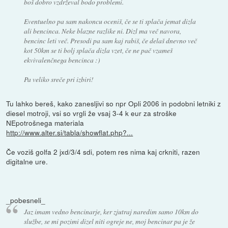
boš dobro vzdrževal bodo problemi.
Eventuelno pa sam nakoncu oceniš, če se ti splača jemat dizla
ali bencinca. Neke blazne razlike ni. Dizl ma več navora,
bencinc leti več. Presodi pa sam kaj rabiš, če delaš dnevno več
kot 50km se ti bolj splača dizla vzet, če ne pač vzameš
ekvivalenčnega bencinca :)
Pa veliko sreče pri izbiri!
Tu lahko bereš, kako zanesljivi so npr Opli 2006 in podobni letniki z
diesel motroji, vsi so vrgli že vsaj 3-4 k eur za stroške
NEpotrošnega materiala
http://www.alter.si/tabla/showflat.php?...
Če voziš golfa 2 jxd/3/4 sdi, potem res nima kaj crkniti, razen
digitalne ure.
_pobesneli_
Jaz imam vedno bencinarje, ker zjutraj naredim samo 10km do
službe, se mi pozimi dizel niti ogreje ne, moj bencinar pa je že