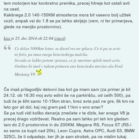
tem motorjem kar konkretno premika, precej hitreje kot ostali avti
na cesti.
Kakšnega 2.0 140-150KM atmosferca mora bit vseeno bolj užitek
vozit, ampak vsi do 1.8 se pa lahko skrijejo (vem, ni fer primerjava,
glede na manjšo prostornino).
kixs
je
25. dec 2014 ob 22:04
izjavil
:
Ce delas 5000km letno, se diesel res ne splaca. Ce ti pa se avto
ni fetis, pa imas enega bencinskega malcka.
Seveda se lahko potem vprasas, ce je smotrno sploh imeti avto.
Osebno bi imel v takem primeru eno bencinsko mrcino ala Ford
Mustang V8
Če imaš prilagodljiv delovni čas kot ga imam sam (za primer je bil
24.12. ob 16:30 moj avto edini še na parkirišču, od celih 500), pa
tudi če je šiht samo 10-15km stran, brez avta pač ne gre, 6k km na
leto gor ali dol, kaj naj grem peš 11km v eno smer?
Se pa tudi vidi koliko denarja zmečete v te dizle, ker enega V8 je
precej drago vzdrževat. Realno pa sam lahko pri teh km gledam
tam do 2.0 prostornine in do 200KM. Megane RS, Focus ST (RS-i
so samo za kupit nad 20k), Leon Cupra, Astra OPC, Audi S3, BMW
325Ci, že ti odpadejo, ker jih je sam strošek, pa ne mislim tukaj