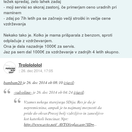
težek spredaj, zelo lahek zadaj
- moji servisi so skoraj zastonj, če primerjam ceno uradnih pri
maminem
- zdaj po 7ih letih pa se začnejo večji stroški in večje cene
vzdrževanja
Nekako tako je. Kolko je mama prišparala z benzom, sproti
odplačuje z vzdrževanjem.
Ona je dala nazadnje 1000€ za servis.
Jaz pa sem dal 1000€ za vzdrževanje v zadnjih 4 letih skupno.
Trololololol
::
26. dec 2014, 17:05
bambam20
je
26. dec 2014 ob 08:10
izjavil
:
-valvoline-
je
26. dec 2014 ob 04:24
izjavil
:
Vzames nekega starejsega SDija. Res je da je
nepremicnina, ampak je tu najmanj moznosti da
pride do okvar.Precej bolj vzdrzljivo in zanesljivo
kot katerkoli bencinar. Npr:
http://www.avto.net/_AVTO/oglas.asp?ID=
...