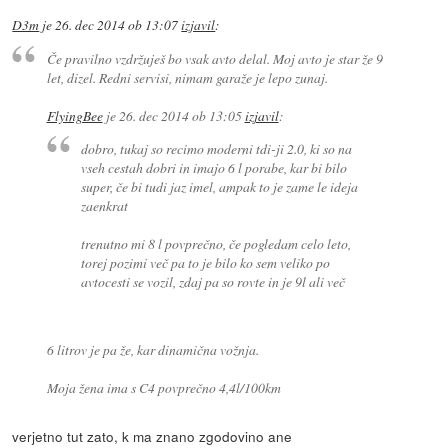
D3m
je
26. dec 2014 ob 13:07
izjavil
:
Če pravilno vzdržuješ bo vsak avto delal. Moj avto je star že 9
let, dizel. Redni servisi, nimam garaže je lepo zunaj.
FlyingBee
je
26. dec 2014 ob 13:05
izjavil
:
dobro, tukaj so recimo moderni tdi-ji 2.0, ki so na
vseh cestah dobri in imajo 6 l porabe, kar bi bilo
super, če bi tudi jaz imel, ampak to je zame le ideja
zaenkrat
trenutno mi 8 l povprečno, če pogledam celo leto,
torej pozimi več pa to je bilo ko sem veliko po
avtocesti se vozil, zdaj pa so rovte in je 9l ali več
6 litrov je pa že, kar dinamična vožnja.
Moja žena ima s C4 povprečno 4,4l/100km
verjetno tut zato, k ma znano zgodovino ane