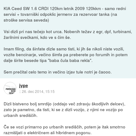
KIA Ceed SW 1.6 CRDI 120km letnik 2009 120kkm - samo redni
servisi + tovarniški odpoklic jermenv za rezervoar tanka (na
stroške servisa seveda)
Vsi dizli pri nas tečejo kot urca. Nobenih težav z egr, dpf, turbinami,
žarilnimi svečkami, kdo ve s čim še.
Imam filing, da šinfate dizle samo tisti, ki jih še nikoli niste vozili,
vozite bencinarje, večino šimfa pa preberete po forumih in potem
dalje širite besede tipa "baba čula baba rekla".
Sem prečital celo temo in večino izjav tule notri je čaooo.
jype
::
26. dec 2014, 15:15
Dizli bistveno bolj smrdijo (oddajo več zdravju škodljivih delcev),
zato je pametno, da tisti, ki se z dizli vozijo, z njimi ne vozijo po
urbanih središčih.
Če se vozi primarno po urbanih središčih, potem je itak smotrno
razmišljati o električnem ali hibridnem pogonu.