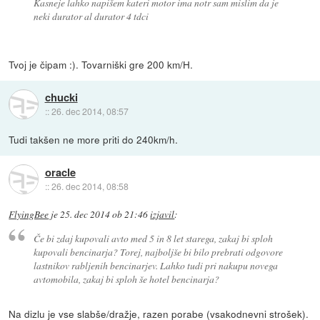
Kasneje lahko napišem kateri motor ima notr sam mislim da je
neki durator al durator 4 tdci
Tvoj je čipam :). Tovarniški gre 200 km/H.
chucki
::
26. dec 2014, 08:57
Tudi takšen ne more priti do 240km/h.
oracle
::
26. dec 2014, 08:58
FlyingBee
je
25. dec 2014 ob 21:46
izjavil
:
Če bi zdaj kupovali avto med 5 in 8 let starega, zakaj bi sploh
kupovali bencinarja? Torej, najboljše bi bilo prebrati odgovore
lastnikov rabljenih bencinarjev. Lahko tudi pri nakupu novega
avtomobila, zakaj bi sploh še hotel bencinarja?
Na dizlu je vse slabše/dražje, razen porabe (vsakodnevni strošek).