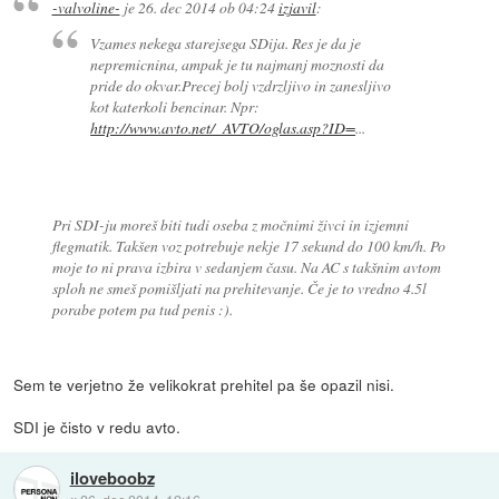
-valvoline-
je
26. dec 2014 ob 04:24
izjavil
:
Vzames nekega starejsega SDija. Res je da je
nepremicnina, ampak je tu najmanj moznosti da
pride do okvar.Precej bolj vzdrzljivo in zanesljivo
kot katerkoli bencinar. Npr:
http://www.avto.net/_AVTO/oglas.asp?ID=
...
Pri SDI-ju moreš biti tudi oseba z močnimi živci in izjemni
flegmatik. Takšen voz potrebuje nekje 17 sekund do 100 km/h. Po
moje to ni prava izbira v sedanjem času. Na AC s takšnim avtom
sploh ne smeš pomišljati na prehitevanje. Če je to vredno 4.5l
porabe potem pa tud penis :).
Sem te verjetno že velikokrat prehitel pa še opazil nisi.
SDI je čisto v redu avto.
iloveboobz