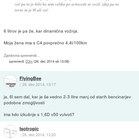
več pa to je bilo ko sem veliko po avtocesti se vozil, zdaj pa so
rovte in je 9l ali več
6 litrov je pa že, kar dinamična vožnja.
Moja žena ima s C4 povprečno 4,4l/100km
Zgodovina sprememb…
spremenil:
D3m
(
26. dec 2014 ob 13:08
)
FlyingBee
::
26. dec 2014, 13:17
ja, 6l sem dal, kar je še vedno 2-3 litre manj od starih bencinarjev
podobne zmogljivosti
ima kdo izkušnje s 1,6D v50 vulvoti?
Isotropic
::
26. dec 2014, 13:20