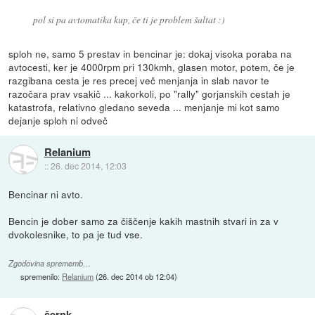
pol si pa avtomatika kup, če ti je problem šaltat :)
sploh ne, samo 5 prestav in bencinar je: dokaj visoka poraba na
avtocesti, ker je 4000rpm pri 130kmh, glasen motor, potem, če je
razgibana cesta je res precej več menjanja in slab navor te
razočara prav vsakič ... kakorkoli, po "rally" gorjanskih cestah je
katastrofa, relativno gledano seveda ... menjanje mi kot samo
dejanje sploh ni odveč
Relanium
::
26. dec 2014, 12:03
Bencinar ni avto.
Bencin je dober samo za čiščenje kakih mastnih stvari in za v
dvokolesnike, to pa je tud vse.
Zgodovina sprememb…
spremenilo:
Relanium
(
26. dec 2014 ob 12:04
)
šernk