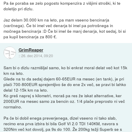
Pa še poraba se zelo pogosto kompenzira z višjimi stroški, ki te
doletijo pri dizlu.
Jaz delam 30.000 km na leto, pa mam vseeno bencinarja
(varčnega). Če bi imel več denarja bi imel pa potrošnega in
močnega bencinarja :D Če bi imel še manj denarja, kot sedaj, bi si
pa kupil bencinarja za 800 €.
GrimReaper
::
26. dec 2014, 09:20
Sam bi o dizlu razmišljal samo, ko bi enkrat moral delat več kot 15k
km na leto.
Glede na to da sedaj dajem 60-65EUR na mesec (en tank), je pri
plači 700-800EUR sprejemljivo še do ene 2x več, se pravi bi lahko
delal 12-15k km na leto.
Ko greš naprej s kilometri, moraš pa res že iskat alternative, ker
200EUR na mesec samo za bencin oz. 1/4 plače preprosto ni več
normalno.
Pa če bi dobil enega preverjenega, dizel vseeno ni tako slab,
recimo ena prva izbira bi bila Golf VI 2.0 TDI 140KM, navora s
320Nm več kot dovolj, pa 9s do 100. Že 200kg težji Superb se s