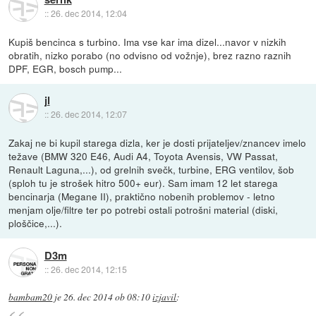
::
26. dec 2014, 12:04
Kupiš bencinca s turbino. Ima vse kar ima dizel...navor v nizkih
obratih, nizko porabo (no odvisno od vožnje), brez razno raznih
DPF, EGR, bosch pump...
jl
::
26. dec 2014, 12:07
Zakaj ne bi kupil starega dizla, ker je dosti prijateljev/znancev imelo
težave (BMW 320 E46, Audi A4, Toyota Avensis, VW Passat,
Renault Laguna,...), od grelnih svečk, turbine, ERG ventilov, šob
(sploh tu je strošek hitro 500+ eur). Sam imam 12 let starega
bencinarja (Megane II), praktično nobenih problemov - letno
menjam olje/filtre ter po potrebi ostali potrošni material (diski,
ploščice,...).
D3m
::
26. dec 2014, 12:15
bambam20
je
26. dec 2014 ob 08:10
izjavil
: