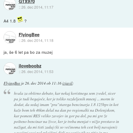
GTX970
::
26. dec 2014, 11:17
A4 1.8
?
FlyingBee
::
26. dec 2014, 11:18
ja, še 6 let pa bo za muzej
iloveboobz
::
26. dec 2014, 11:53
FlyingBee
je
26. dec 2014 ob 11:16
izjavil
:
hvala za obširno debato, kar nekaj koristnega sem zvedel, sicer
pa je tudi begajoče, ker je toliko razdeljenih mnenj ... morm še
dodat, da sedaj imam "pra"starega bencinarja 1.8 125bps in kot
kaže bom teh 46km delal na dan po regionalki na Dolenjskem,
kar pomeni RES veliko zavojev in gor pa dol, pa mi gre že
pošteno bencinar na živce, ker je treba menjat v nižjo prestavo in
nažigat, da mi tisti zadaj (ki so večinoma teh cest bolj navajeni)
s svojimi vsaj pol mlajšimi dizli ne vozijo tik za ritjo in me