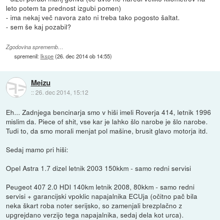
leto potem ta prednost izgubi pomen)
- ima nekaj več navora zato ni treba tako pogosto šaltat.
- sem še kaj pozabil?
Zgodovina sprememb…
spremenil:
Ikspe
(
26. dec 2014 ob 14:55
)
Meizu
::
26. dec 2014, 15:12
Eh... Zadnjega bencinarja smo v hiši imeli Roverja 414, letnik 1996
mislim da. Piece of shit, vse kar je lahko šlo narobe je šlo narobe.
Tudi to, da smo morali menjat pol mašine, brusit glavo motorja itd.
Sedaj mamo pri hiši:
Opel Astra 1.7 dizel letnik 2003 150kkm - samo redni servisi
Peugeot 407 2.0 HDI 140km letnik 2008, 80kkm - samo redni
servisi + garancijski vpoklic napajalnika ECUja (očitno pač bila
neka škart roba noter serijsko, so zamenjali brezplačno z
upgrejdano verzijo tega napajalnika, sedaj dela kot urca).