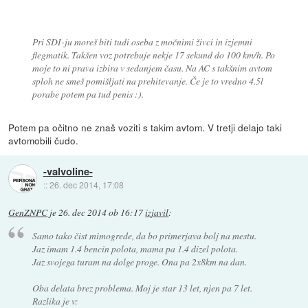
Pri SDI-ju moreš biti tudi oseba z močnimi živci in izjemni
flegmatik. Takšen voz potrebuje nekje 17 sekund do 100 km/h. Po
moje to ni prava izbira v sedanjem času. Na AC s takšnim avtom
sploh ne smeš pomišljati na prehitevanje. Če je to vredno 4.5l
porabe potem pa tud penis :).
Potem pa očitno ne znaš voziti s takim avtom. V tretji delajo taki
avtomobili čudo.
-valvoline-
::
26. dec 2014, 17:08
GenZNPC
je
26. dec 2014 ob 16:17
izjavil
:
Samo tako čist mimogrede, da bo primerjava bolj na mestu.
Jaz imam 1.4 bencin polota, mama pa 1.4 dizel polota.
Jaz svojega turam na dolge proge. Ona pa 2x8km na dan.
Oba delata brez problema. Moj je star 13 let, njen pa 7 let.
Razlika je v: