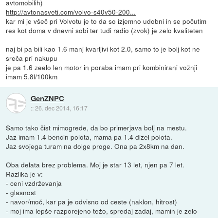
avtomobilih)
http://avtonasveti.com/volvo-s40v50-200...
kar mi je všeč pri Volvotu je to da so izjemno udobni in se počutim
res kot doma v dnevni sobi ter tudi radio (zvok) je zelo kvaliteten
naj bi pa bili kao 1.6 manj kvarljivi kot 2.0, samo to je bolj kot ne
sreča pri nakupu
je pa 1.6 zeelo len motor in poraba imam pri kombinirani vožnji
imam 5.8l/100km
GenZNPC
::
26. dec 2014, 16:17
Samo tako čist mimogrede, da bo primerjava bolj na mestu.
Jaz imam 1.4 bencin polota, mama pa 1.4 dizel polota.
Jaz svojega turam na dolge proge. Ona pa 2x8km na dan.
Oba delata brez problema. Moj je star 13 let, njen pa 7 let.
Razlika je v:
- ceni vzdrževanja
- glasnost
- navor/moč, kar pa je odvisno od ceste (naklon, hitrost)
- moj ima lepše razporejeno težo, spredaj zadaj, mamin je zelo