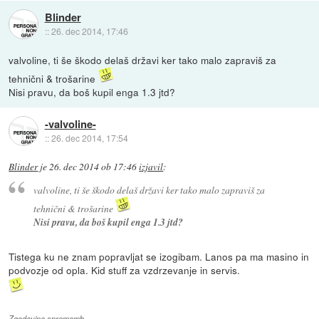
Blinder
::
26. dec 2014, 17:46
valvoline, ti še škodo delaš državi ker tako malo zapraviš za
tehnični & trošarine
Nisi pravu, da boš kupil enga 1.3 jtd?
-valvoline-
::
26. dec 2014, 17:54
Blinder
je
26. dec 2014 ob 17:46
izjavil
:
valvoline, ti še škodo delaš državi ker tako malo zapraviš za
tehnični & trošarine
Nisi pravu, da boš kupil enga 1.3 jtd?
Tistega ku ne znam popravljat se izogibam. Lanos pa ma masino in
podvozje od opla. Kid stuff za vzdrzevanje in servis.
Zgodovina sprememb…