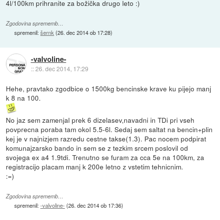
4l/100km prihranite za božička drugo leto :)
Zgodovina sprememb…
spremenil:
šernk
(
26. dec 2014 ob 17:28
)
-valvoline-
::
26. dec 2014, 17:29
Hehe, pravtako zgodbice o 1500kg bencinske krave ku pijejo manj
k 8 na 100.
No jaz sem zamenjal prek 6 dizelasev,navadni in TDi pri vseh
povprecna poraba tam okol 5.5-6l. Sedaj sem saltat na bencin+plin
kej je v najnizjem razredu cestne takse(1.3). Pac nocem podpirat
komunajzarsko bando in sem se z tezkim srcem poslovil od
svojega ex a4 1.9tdi. Trenutno se furam za cca 5e na 100km, za
registracijo placam manj k 200e letno z vstetim tehnicnim.
:=)
Zgodovina sprememb…
spremenil:
-valvoline-
(
26. dec 2014 ob 17:36
)