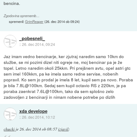
bencina.
Zgodovina sprememb…
spremenil:
GrimReaper
(
26. dec 2014 ob 09:24
)
_pobesneli_
::
26. dec 2014, 09:24
Jaz imam vedno bencinarje, ker zjutraj naredim samo 10km do
službe, se mi pozimi dizel niti ogreje ne, moj bencinar pa je že
topel. Letno naredim okoli 25kkm. Pri prejšnem avtu, opel astri gtc
sem imel 160kkm, pa ke imela samo redne servise, nobenih
popravil. Ko sem jo prodal je imela 8 let, kupil sem pa novo. Poraba
je bila 7.8L@100km. Sedaj sem kupil octavio RS z 220km, je pa
poraba zaenkrat 7.6L@100km, tako da sem splošno zelo
zadovoljen z bencinarji in nimam nobene potrebe po dizlih
xda develope
::
26. dec 2014, 10:12
chucki
je
26. dec 2014 ob 08:57
izjavil
: