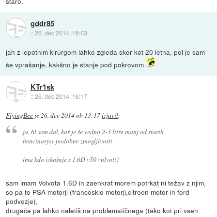
staro.
gddr85
::
26. dec 2014, 16:03
jah z lepotnim kirurgom lahko zgleda skor kot 20 letna, pol je sam
še vprašanje, kakšno je stanje pod pokrovom
KTr1sk
::
26. dec 2014, 16:17
FlyingBee
je
26. dec 2014 ob 13:17
izjavil
:
ja, 6l sem dal, kar je še vedno 2-3 litre manj od starih
bencinarjev podobne zmogljivosti
ima kdo izkušnje s 1,6D v50 vulvoti?
sam imam Volvota 1.6D in zaenkrat morem potrkat ni težav z njim,
so pa to PSA motorji (francoskio motorji,citroen motor in ford
podvozje),
drugače pa lahko naletiš na problematičnega (tako kot pri vseh