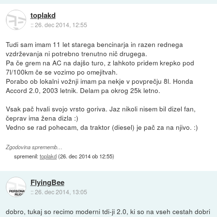
toplakd
::
26. dec 2014, 12:55
Tudi sam imam 11 let starega bencinarja in razen rednega
vzdrževanja ni potrebno trenutno nič drugega.
Pa če grem na AC na dajšo turo, z lahkoto pridem krepko pod
7l/100km če se vozimo po omejitvah.
Porabo ob lokalni vožnji imam pa nekje v povprečju 8l. Honda
Accord 2.0, 2003 letnik. Delam pa okrog 25k letno.
Vsak pač hvali svojo vrsto goriva. Jaz nikoli nisem bil dizel fan,
čeprav ima žena dizla :)
Vedno se rad pohecam, da traktor (diesel) je pač za na njivo. :)
Zgodovina sprememb…
spremenil:
toplakd
(
26. dec 2014 ob 12:55
)
FlyingBee
::
26. dec 2014, 13:05
dobro, tukaj so recimo moderni tdi-ji 2.0, ki so na vseh cestah dobri