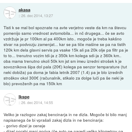
akasa
::
26. dec 2014, 13:27
Tisti k se mal bol spoznate na avte verjetno veste da km na števcu
pomenijo samo vrednost avtomobila... in nč drugega... če se avto
vzdržuje je pr 100km al pa 400km isto.. mogoče je treba kakšno
stvar na podvozju zamenjat... kar se pa tiče mašine se pa na tistih
120k km dela glavni servis pa vsake 15k ali pa 20k olje pa filtr pa je
to to... trenutno vozim tdi-ja z 350k km kolega sdi-ja z 360k km..
oba mama trenutno okoli 50k km jst sm imeu izredni strošek k je
sovoznikova šipa dol pala (20€) kolega pa senzor temparature (tut
neki dobiža) pa doma je fabia letnik 2007 (1.4) pa je blo izrednih
stroškov okol 300€ (računalnik, stikalo za dolge luči pa še neki je
blo) prevoženih pa ma 150k km
Ikspe
::
26. dec 2014, 14:55
Veliko je razlogov zakaj bencinarja in ne dizla. Mogoče bi bilo manj
napisanega če bi vprašali zakaj dizla in ne bencinarja:
- gorivo dizel je ceneje
- dizel porabi manj goriva (če avto ne naredi veliko kilometrov na