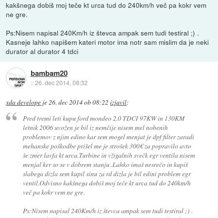
kakšnega dobiš moj teče kt urca tud do 240km/h več pa kokr vem
ne gre.
Ps:Nisem napisal 240Km/h iz števca ampak sem tudi testiral ;) .
Kasneje lahko napišem kateri motor ima notr sam mislim da je neki
durator al durator 4 tdci
bambam20
::
26. dec 2014, 08:32
xda develope
je
26. dec 2014 ob 08:22
izjavil
:
Pred tremi leti kupu ford mondeo 2.0 TDCI 97KW in 130KM
letnik 2006 uvožen je bil iz nemčije nisem mel nobenih
problemov z njim edino kar sem mogel menjat je dpf filter zaradi
mehanske poškodbe prišel me je strošek 300€ za popravilo avto
še zmer lavfa kt urca.Turbine in vžigalnih svečk egr ventila nisem
menjal ker so se v dobrem stanju .Lahko imaš nesrečo in kupiš
slabega dizla sem kupil sinu za rd dizla je bil edini problem egr
ventil.Odvisno kakšnega dobiš moj teče kt urca tud do 240km/h
več pa kokr vem ne gre.
Ps:Nisem napisal 240Km/h iz števca ampak sem tudi testiral ;) .