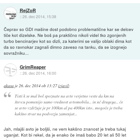
RejZoR
::
26. dec 2014, 15:38
Čeprav so GDI mašine dost podobno problematične kar se delcev
tiče kot dizelske. Ne boš pa praktično nikoli videl tko zgonjenih
turbo bencinarjev kot so dizli, za katerimi se valijo oblaki dima kot
da so ravnokar zagnali dimno zaveso na tanku, da se izognejo
sovražniku...
GrimReaper
::
26. dec 2014, 16:00
akasa
je
26. dec 2014 ob 13:27
izjavil
:
Tisti k se mal bol spoznate na avte verjetno veste da km na
števcu pomenijo samo vrednost avtomobila... in nč drugega... če
se avto vzdržuje je pr 100km al pa 400km isto.. mogoče je treba
kakšno stvar na podvozju zamenjat...
Jah, mlajši avto je boljši, ne vem kakšno znanost je treba tukaj
uganjat. Kot bi rekel, da je enako če imaš babo 20 let ali 50 let