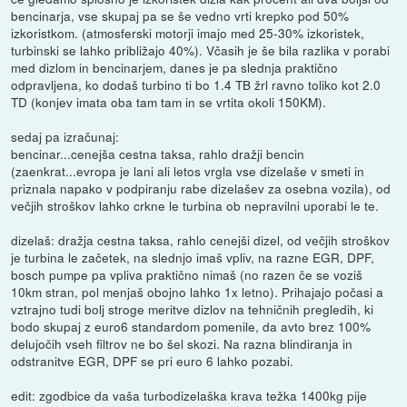
bencinarja, vse skupaj pa se še vedno vrti krepko pod 50%
izkoristkom. (atmosferski motorji imajo med 25-30% izkoristek,
turbinski se lahko približajo 40%). Včasih je še bila razlika v porabi
med dizlom in bencinarjem, danes je pa slednja praktično
odpravljena, ko dodaš turbino ti bo 1.4 TB žrl ravno toliko kot 2.0
TD (konjev imata oba tam tam in se vrtita okoli 150KM).
sedaj pa izračunaj:
bencinar...cenejša cestna taksa, rahlo dražji bencin
(zaenkrat...evropa je lani ali letos vrgla vse dizelaše v smeti in
priznala napako v podpiranju rabe dizelašev za osebna vozila), od
večjih stroškov lahko crkne le turbina ob nepravilni uporabi le te.
dizelaš: dražja cestna taksa, rahlo cenejši dizel, od večjih stroškov
je turbina le začetek, na slednjo imaš vpliv, na razne EGR, DPF,
bosch pumpe pa vpliva praktično nimaš (no razen če se voziš
10km stran, pol menjaš obojno lahko 1x letno). Prihajajo počasi a
vztrajno tudi bolj stroge meritve dizlov na tehničnih pregledih, ki
bodo skupaj z euro6 standardom pomenile, da avto brez 100%
delujočih vseh filtrov ne bo šel skozi. Na razna blindiranja in
odstranitve EGR, DPF se pri euro 6 lahko pozabi.
edit: zgodbice da vaša turbodizelaška krava težka 1400kg pije