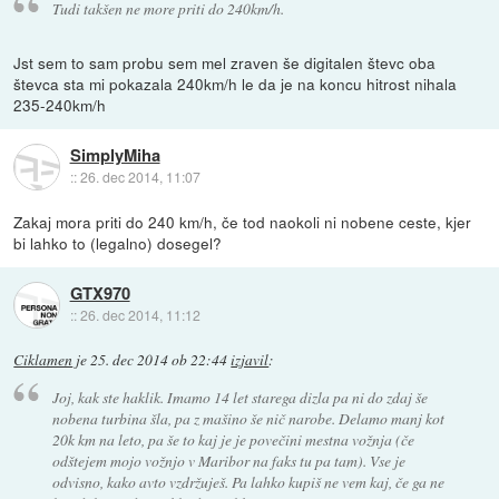
Tudi takšen ne more priti do 240km/h.
Jst sem to sam probu sem mel zraven še digitalen števc oba
števca sta mi pokazala 240km/h le da je na koncu hitrost nihala
235-240km/h
SimplyMiha
::
26. dec 2014, 11:07
Zakaj mora priti do 240 km/h, če tod naokoli ni nobene ceste, kjer
bi lahko to (legalno) dosegel?
GTX970
::
26. dec 2014, 11:12
Ciklamen
je
25. dec 2014 ob 22:44
izjavil
:
Joj, kak ste haklik. Imamo 14 let starega dizla pa ni do zdaj še
nobena turbina šla, pa z mašino še nič narobe. Delamo manj kot
20k km na leto, pa še to kaj je je povečini mestna vožnja (če
odštejem mojo vožnjo v Maribor na faks tu pa tam). Vse je
odvisno, kako avto vzdržuješ. Pa lahko kupiš ne vem kaj, če ga ne