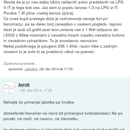
Skoda da je pr nas slaba izbira rabljenih avtov predelanih na LPG.
V IT je tega kok ces. Jaz sem si prpelu lanosa 1.3 na LPG iz IT.
Poraba 7-8l plina +nekaj benza zjutraj.
Ce znas kupit pravega dizla je vzdrzevanje ceneje kot pri
bencinarju, pa se dalec bolj zanesljivo v vsakem pogledu. tapravi
dizel je audi a3,golf4,seat leon,octavia vse z 1.9tdi izkljucno do
l.2002 z 66kw motorjem z navadno bosch crpalko,navadno turbino
in navadnim vztrajnikom. To je enostavno neunicivo.
Nekaj podobnega je peugeot 206 1.4hdi, razen hibe z zadnjim
mostom to je avto ki se prakticno nikoli ne pokvari.
Zgodovina sprememb…
spremenil:
-valvoline-
(
26. dec 2014 ob 17:15
)
šernk
::
26. dec 2014, 17:26
Nehajte že primerjat jabolke pa hruške.
atmosferski benciran ne more bit primerjava turbodizelašu! Ne po
porabi, ne moči, ne navoru, ne izkoristku.
če gledamo splošno je izkoristek dizla kak procent ali dva boljši od