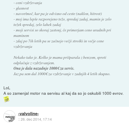
- ceni vzdrževanja
- glasnost
- navor/moč, kar pa je odvisno od ceste (naklon, hitrost)
- moj ima lepše razporejeno težo, spredaj zadaj, mamin je zelo
težek spredaj, zelo lahek zadaj
- moji servisi so skoraj zastonj, če primerjam ceno uradnih pri
maminem
- zdaj po 7ih letih pa se začnejo večji stroški in večje cene
vzdrževanja
Nekako tako je. Kolko je mama prišparala z benzom, sproti
odplačuje z vzdrževanjem.
Ona je dala nazadnje 1000€ za servis.
Jaz pa sem dal 1000€ za vzdrževanje v zadnjih 4 letih skupno.
LoL
A so zamenjal motor na servisu al kaj da so jo oskubili 1000 evrov.
-valvoline-
::
26. dec 2014, 17:14