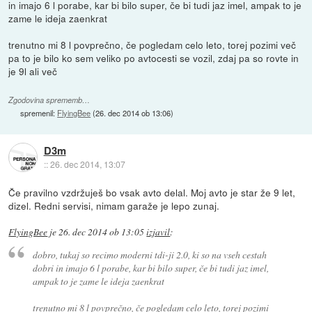
in imajo 6 l porabe, kar bi bilo super, če bi tudi jaz imel, ampak to je
zame le ideja zaenkrat
trenutno mi 8 l povprečno, če pogledam celo leto, torej pozimi več
pa to je bilo ko sem veliko po avtocesti se vozil, zdaj pa so rovte in
je 9l ali več
Zgodovina sprememb…
spremenil:
FlyingBee
(
26. dec 2014 ob 13:06
)
D3m
::
26. dec 2014, 13:07
Če pravilno vzdržuješ bo vsak avto delal. Moj avto je star že 9 let,
dizel. Redni servisi, nimam garaže je lepo zunaj.
FlyingBee
je
26. dec 2014 ob 13:05
izjavil
:
dobro, tukaj so recimo moderni tdi-ji 2.0, ki so na vseh cestah
dobri in imajo 6 l porabe, kar bi bilo super, če bi tudi jaz imel,
ampak to je zame le ideja zaenkrat
trenutno mi 8 l povprečno, če pogledam celo leto, torej pozimi