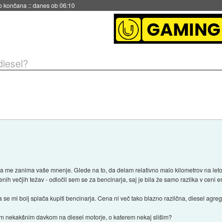
s ob 06:09
diesel?
 me zanima vaše mnenje. Glede na to, da delam relativno malo kilometrov na leto
ih večjih težav - odločil sem se za bencinarja, saj je bila že samo razlika v ceni 
se mi bolj splača kupiti bencinarja. Cena ni več tako blazno različna, diesel agregati
 tem nekakšnim davkom na diesel motorje, o katerem nekaj slišim?