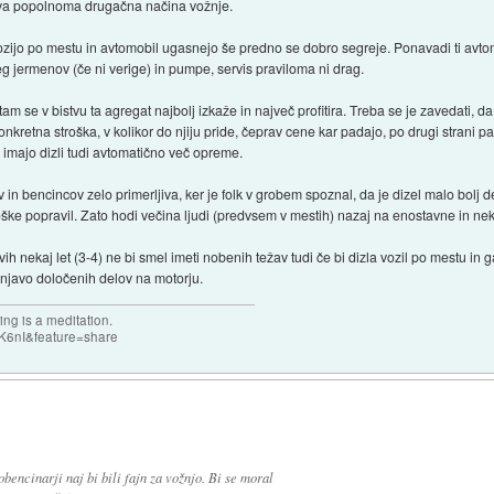
, dva popolnoma drugačna načina vožnje.
o vozijo po mestu in avtomobil ugasnejo še predno se dobro segreje. Ponavadi ti avto
eg jermenov (če ni verige) in pumpe, servis praviloma ni drag.
m se v bistvu ta agregat najbolj izkaže in največ profitira. Treba se je zavedati, da
onkretna stroška, v kolikor do njiju pride, čeprav cene kar padajo, po drugi strani pa
imajo dizli tudi avtomatično več opreme.
in bencincov zelo primerljiva, ker je folk v grobem spoznal, da je dizel malo bolj de
oške popravil. Zato hodi večina ljudi (predvsem v mestih) nazaj na enostavne in ne
h nekaj let (3-4) ne bi smel imeti nobenih težav tudi če bi dizla vozil po mestu in g
menjavo določenih delov na motorju.
ng is a meditation.
K6nI&feature=share
obencinarji naj bi bili fajn za vožnjo. Bi se moral