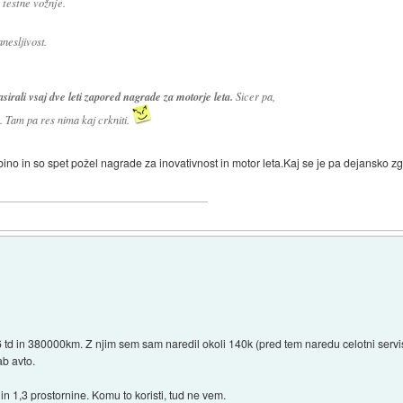
 testne vožnje.
nesljivost.
kasirali vsaj dve leti zapored nagrade za motorje leta.
Sicer pa,
. Tam pa res nima kaj crkniti.
ino in so spet požel nagrade za inovativnost in motor leta.Kaj se je pa dejansko z
,6 td in 380000km. Z njim sem sam naredil okoli 140k (pred tem naredu celotni serv
ab avto.
n 1,3 prostornine. Komu to koristi, tud ne vem.