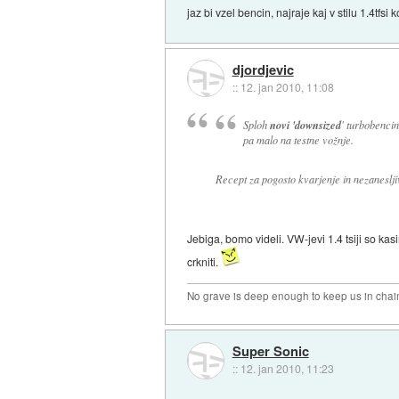
jaz bi vzel bencin, najraje kaj v stilu 1.4tfsi k
djordjevic
::
12. jan 2010, 11:08
novi 'downsized
Sploh
' turbobencina
pa malo na testne vožnje.
Recept za pogosto kvarjenje in nezaneslji
Jebiga, bomo videli. VW-jevi 1.4 tsiji so ka
crkniti.
No grave is deep enough to keep us in chai
Super Sonic
::
12. jan 2010, 11:23