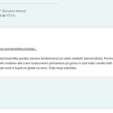
ay?" [Douglas Adams]
15 ob 17:11
)
tech.com/script/forum/izpisi...
oglej tovarniško porabo (recimo kombinirano) pri obeh modelih (bencin/dizel). Pomno
eh modelov deli s tem izračunanim prihrankom pri gorivu in boš videl v koliko letih s
lje vozit in kupiš ne glede na ceno. Čisto tvoja odločitev.