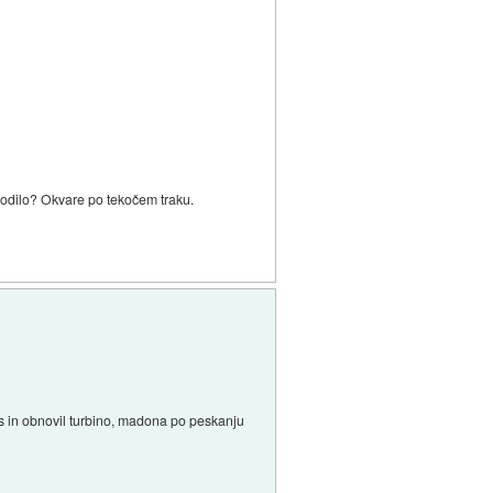
godilo? Okvare po tekočem traku.
is in obnovil turbino, madona po peskanju