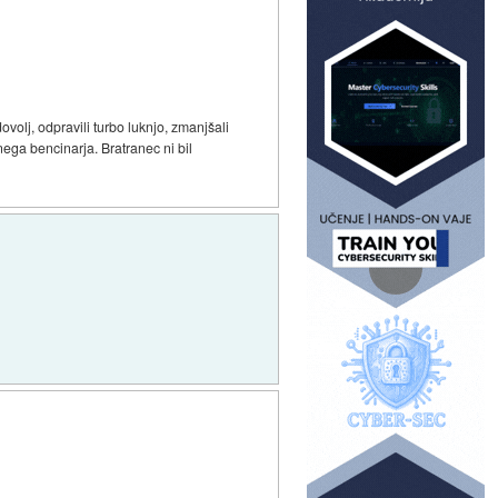
dovolj, odpravili turbo luknjo, zmanjšali
nega bencinarja. Bratranec ni bil