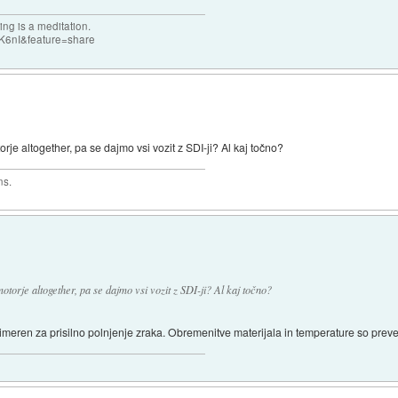
ng is a meditation.
K6nI&feature=share
orje altogether, pa se dajmo vsi vozit z SDI-ji? Al kaj točno?
ns.
motorje altogether, pa se dajmo vsi vozit z SDI-ji? Al kaj točno?
imeren za prisilno polnjenje zraka. Obremenitve materijala in temperature so preve