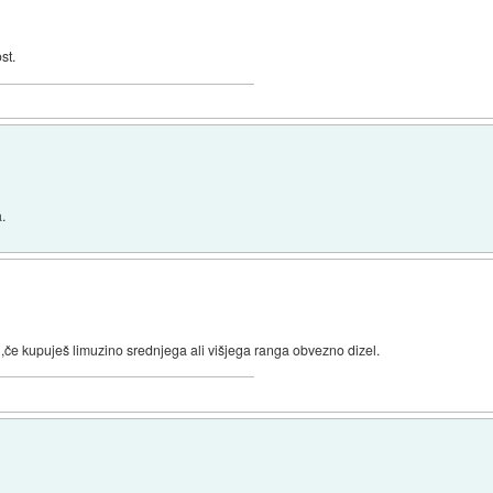
st.
a.
l,če kupuješ limuzino srednjega ali višjega ranga obvezno dizel.