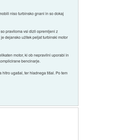
mobili niso turbinsko gnani in so dokaj
 so praviloma vsi dizli opremljeni z
 je dejansko užitek peljat turbinski motor
likaten motor, ki ob nepravilni uporabi in
komplicirane bencinarje.
a hitro ugašal, ter hladnega tišal. Po tem