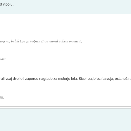
ot v polu.
rji naj bi bili fajn za vožnjo. Bi se moral enkrat ojunačiti,
vost.
sirali vsaj dve leti zapored nagrade za motorje leta. Sicer pa, brez razvoja, ostane
ns.