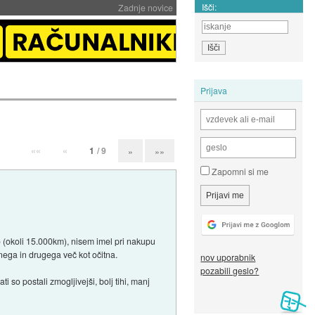
Išči:
Zadnje novice
Prijava
««
«
1
/ 9
»
»»
Zapomni si me
 (okoli 15.000km), nisem imel pri nakupu
enega in drugega več kot očitna.
nov uporabnik
pozabili geslo?
 so postali zmogljivejši, bolj tihi, manj