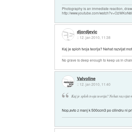
Photography is an immediate reaction, drawi
http://www.youtube.com/watch?v=O2WKoN8
djordjevic
::
12. jan 2010, 11:38
Kaj je sploh tvoja teorija? Nehat razvijat mot
No grave is deep enough to keep us in chai
Valvoline
::
12. jan 2010, 11:40
Kaj je sploh tvoja teorija? Nehat razvijat 
Nop,avto z manj k 500ccm3 po cilindru ni pr