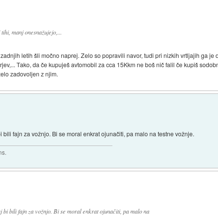
 tihi, manj onesnažujejo,...
njih letih šli močno naprej. Zelo so popravili navor, tudi pri nizkih vrtljajih ga je 
torjev,... Tako, da če kupuješ avtomobil za cca 15Kkm ne boš nič falil če kupiš sodob
 zelo zadovoljen z njim.
 bili fajn za vožnjo. Bi se moral enkrat ojunačiti, pa malo na testne vožnje.
ns.
j bi bili fajn za vožnjo. Bi se moral enkrat ojunačiti, pa malo na