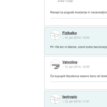
testne vožnje.
Recept za pogosto kvarjenje in nezanesljivo
Fizikalko
::
12. jan 2010, 10:53
Pri 15k km ni dileme, vzemi turbo bencinarj
Valvoline
::
12. jan 2010, 10:55
Če kupuješ liliputanca vseeno benc ali dize
Isotropic
::
12. jan 2010, 11:01