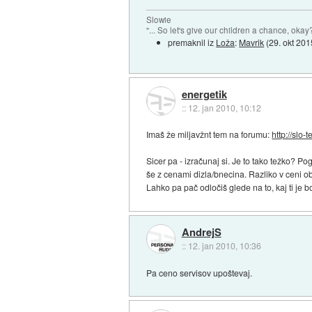
Slowie
"... So let's give our children a chance, ok
premaknil iz
Loža
:
Mavrik
(
29. okt 20
energetik
::
12. jan 2010, 10:12
Imaš že miljavžnt tem na forumu:
http://slo-
Sicer pa - izračunaj si. Je to tako težko? P
še z cenami dizla/bnecina. Razliko v ceni ob
Lahko pa pač odločiš glede na to, kaj ti je bo
AndrejS
::
12. jan 2010, 10:36
Pa ceno servisov upoštevaj.