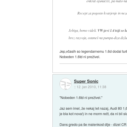
enkrat ojunačiti, pa malo na
Recept za pogosto kvarjenje in neza
Jebiga, bomo videli.
VW-jevi 1.4 tsiji so 
brez razvoja, ostaneš na pumpa-diza dizlu
Jep,včasih so legendarnemu 1.6d dodal turb
Nobeden 1.6td ni preživel.
Super Sonic
::
12. jan 2010, 11:38
"Nobeden 1.6td ni preživel."
Jaz sem imel, že nekaj let nazaj, Audi 80 1
je bla kot nova!) in ne morm rečt, da ni bil sl
Dans gredo pa še malenkost dlje - dizel CR i