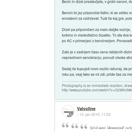
Becin in dizel prestavljata, v grobi osnovi
Bencin bi jaz priporočal tistim, ki se velik
enostavni za vzdrževat. Tudi če kaj gre, pol
Dizel pa priporočam za malo daljše vožnje, ta
turbino in visokotlačno črpalko. To sta dva k
po AC v primerjavi z bencinarjem. Ponavadi 
Zato je v zadnjem času cena rabljenih dizlov 
nepravilnem servisiranju, ponudi visoke str
Sedaj če kupuješ novo vozilo računaj, da prvi
roku pa, vsaj tako se mi zdi, pride čas za 
Photography is an immediate reaction, drawi
http://www.youtube.com/watch?v=O2WKoN8
Valvoline
::
12. jan 2010, 11:33
Sploh
novi 'downsized
' turb