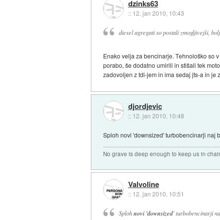
dzinks63
::
12. jan 2010, 10:43
diesel agregati so postali zmogljivejši, bolj
Enako velja za bencinarje. Tehnološko so v zad
porabo, še dodatno umirili in stišali tek mo
zadovoljen z tdi-jem in ima sedaj jts-a in je
djordjevic
::
12. jan 2010, 10:48
Sploh novi 'downsized' turbobencinarji naj bi
No grave is deep enough to keep us in chai
Valvoline
::
12. jan 2010, 10:51
Sploh
novi 'downsized
' turbobencinarji na