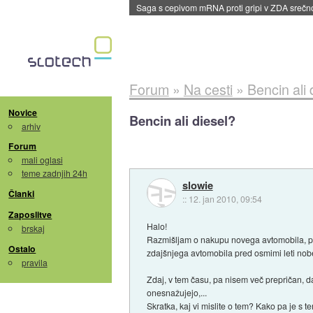
BMW v vozilih začel predvajati reklame
::
dane
Forum
»
Na cesti
»
Bencin ali 
Novice
Bencin ali diesel?
arhiv
Forum
mali oglasi
teme zadnjih 24h
slowie
Članki
::
12. jan 2010, 09:54
Zaposlitve
Halo!
brskaj
Razmišljam o nakupu novega avtomobila, pa
Ostalo
zdajšnjega avtomobila pred osmimi leti noben
pravila
Zdaj, v tem času, pa nisem več prepričan, da 
onesnažujejo,...
Skratka, kaj vi mislite o tem? Kako pa je s