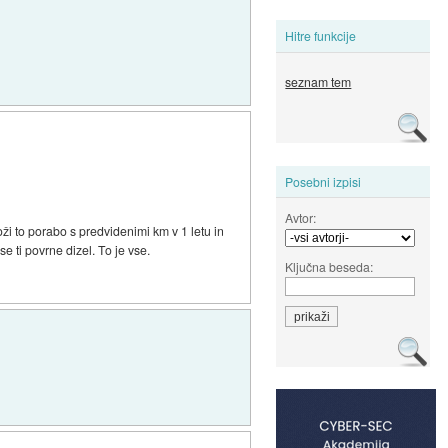
Hitre funkcije
seznam tem
Posebni izpisi
Avtor:
ži to porabo s predvidenimi km v 1 letu in
e ti povrne dizel. To je vse.
Ključna beseda: