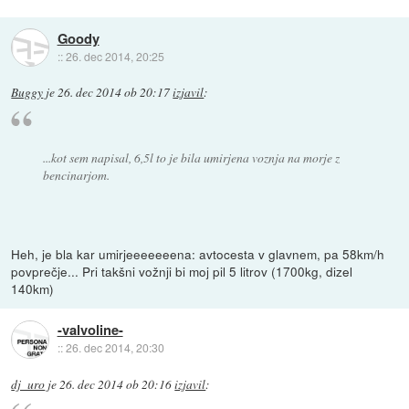
Goody
::
26. dec 2014, 20:25
Buggy
je
26. dec 2014 ob 20:17
izjavil
:
...kot sem napisal, 6,5l to je bila umirjena voznja na morje z
bencinarjom.
Heh, je bla kar umirjeeeeeeena: avtocesta v glavnem, pa 58km/h
povprečje... Pri takšni vožnji bi moj pil 5 litrov (1700kg, dizel
140km)
-valvoline-
::
26. dec 2014, 20:30
dj_uro
je
26. dec 2014 ob 20:16
izjavil
: