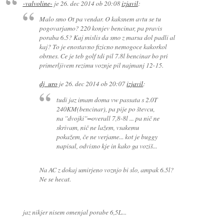
-valvoline-
je
26. dec 2014 ob 20:08
izjavil
:
Malo smo Ot pa vendar. O kaksnem avtu se tu
pogovarjamo? 220 konjev bencinar, pa pravis
poraba 6.5? Kaj mislis da smo z marsa dol padli al
kaj? To je enostavno fizicno nemogoce kakorkol
obrnes. Ce je teb golf tdi pil 7.8l bencinar bo pri
primerljivem rezimu voznje pil najmanj 12-15.
dj_uro
je
26. dec 2014 ob 20:07
izjavil
:
tudi jaz imam doma vw passata s 2.0T
240KM(bencinar), pa pije po števcu,
na ''dvojki''=overall 7,8-8l ... pa nič ne
skrivam, nič ne lažem, vsakemu
pokažem, če ne verjame... kot je buggy
napisal, odvisno kje in kako ga voziš...
Na AC z dokaj umirjeno voznjo bi slo, ampak 6.5l?
Ne se hecat.
jaz nikjer nisem omenjal porabe 6,5L...