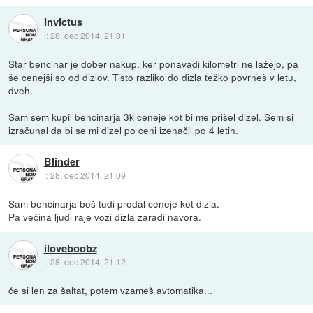
Invictus
::
28. dec 2014, 21:01
Star bencinar je dober nakup, ker ponavadi kilometri ne lažejo, pa
še cenejši so od dizlov. Tisto razliko do dizla težko povrneš v letu,
dveh.
Sam sem kupil bencinarja 3k ceneje kot bi me prišel dizel. Sem si
izračunal da bi se mi dizel po ceni izenačil po 4 letih.
Blinder
::
28. dec 2014, 21:09
Sam bencinarja boš tudi prodal ceneje kot dizla.
Pa večina ljudi raje vozi dizla zaradi navora.
iloveboobz
::
28. dec 2014, 21:12
če si len za šaltat, potem vzameš avtomatika...