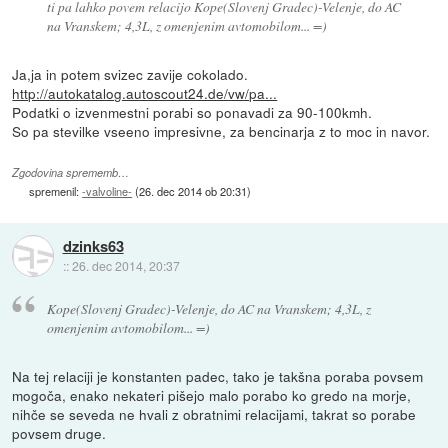
ti pa lahko povem relacijo Kope(Slovenj Gradec)-Velenje, do AC
na Vranskem; 4,3L, z omenjenim avtomobilom... =)
Ja,ja in potem svizec zavije cokolado.
http://autokatalog.autoscout24.de/vw/pa...
Podatki o izvenmestni porabi so ponavadi za 90-100kmh.
So pa stevilke vseeno impresivne, za bencinarja z to moc in navor.
Zgodovina sprememb…
spremenil:
-valvoline-
(
26. dec 2014 ob 20:31
)
dzinks63
::
26. dec 2014, 20:37
Kope(Slovenj Gradec)-Velenje, do AC na Vranskem; 4,3L, z
omenjenim avtomobilom... =)
Na tej relaciji je konstanten padec, tako je takšna poraba povsem
mogoča, enako nekateri pišejo malo porabo ko gredo na morje,
nihče se seveda ne hvali z obratnimi relacijami, takrat so porabe
povsem druge.