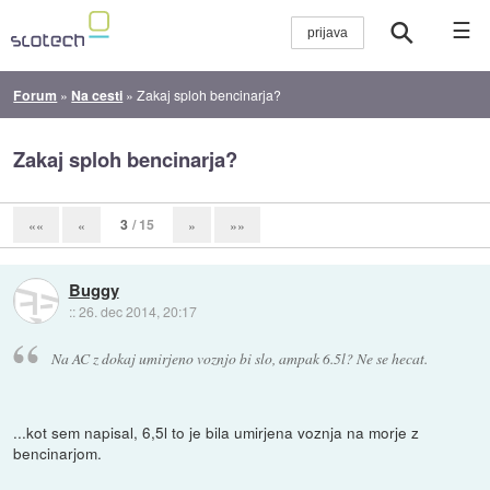
☰
Forum
»
Na cesti
»
Zakaj sploh bencinarja?
Zakaj sploh bencinarja?
3
/ 15
««
«
»
»»
Buggy
::
26. dec 2014, 20:17
Na AC z dokaj umirjeno voznjo bi slo, ampak 6.5l? Ne se hecat.
...kot sem napisal, 6,5l to je bila umirjena voznja na morje z
bencinarjom.