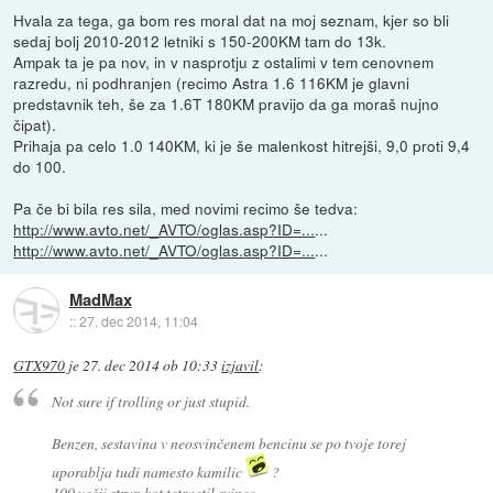
Hvala za tega, ga bom res moral dat na moj seznam, kjer so bli
sedaj bolj 2010-2012 letniki s 150-200KM tam do 13k.
Ampak ta je pa nov, in v nasprotju z ostalimi v tem cenovnem
razredu, ni podhranjen (recimo Astra 1.6 116KM je glavni
predstavnik teh, še za 1.6T 180KM pravijo da ga moraš nujno
čipat).
Prihaja pa celo 1.0 140KM, ki je še malenkost hitrejši, 9,0 proti 9,4
do 100.
Pa če bi bila res sila, med novimi recimo še tedva:
http://www.avto.net/_AVTO/oglas.asp?ID=...
...
http://www.avto.net/_AVTO/oglas.asp?ID=...
...
MadMax
::
27. dec 2014, 11:04
GTX970
je
27. dec 2014 ob 10:33
izjavil
:
Not sure if trolling or just stupid.
Benzen, sestavina v neosvinčenem bencinu se po tvoje torej
uporablja tudi namesto kamilic
?
100 večji strup kot tetraetil svinec.