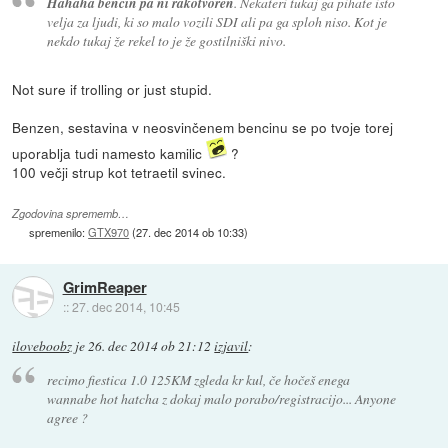
Hahaha bencin pa ni rakotvoren
. Nekateri tukaj ga pihate isto
velja za ljudi, ki so malo vozili SDI ali pa ga sploh niso. Kot je
nekdo tukaj že rekel to je že gostilniški nivo.
Not sure if trolling or just stupid.
Benzen, sestavina v neosvinčenem bencinu se po tvoje torej
uporablja tudi namesto kamilic
?
100 večji strup kot tetraetil svinec.
Zgodovina sprememb…
spremenilo:
GTX970
(
27. dec 2014 ob 10:33
)
GrimReaper
::
27. dec 2014, 10:45
iloveboobz
je
26. dec 2014 ob 21:12
izjavil
:
recimo fiestica 1.0 125KM zgleda kr kul, če hočeš enega
wannabe hot hatcha z dokaj malo porabo/registracijo... Anyone
agree ?