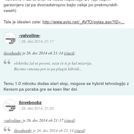
garsonjero (al pa dvonadstropno bajto nekje po prekmurskih
vaseh)
Tale je idealen zate:
http://www.avto.net/_AVTO/oglas.asp?ID=...
-valvoline-
::
26. dec 2014, 21:17
iloveboobz
je
26. dec 2014 ob 21:14
izjavil
:
elektrika žal ni poceni, razn če ti je kul mizerija.
Recimo vmesna pot so pa plugin hibridi...
Temu 1.0 mlincku dodas start stop, mogoce se hybrid tehnologijo z
Kersom pa poraba gre se ksen liter dol.
iloveboobz
::
26. dec 2014, 21:20
-valvoline-
je
26. dec 2014 ob 21:17
izjavil
:
iloveboobz
je
26. dec 2014 ob 21:14
izjavil
: