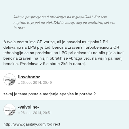
kaksno povprecje pa ti pricakujes na regionalkah? Kot sem
napisal, to je pot na otok RAB in nazaj, zdej pa analiziraj kot ves
in znas.
A tvoja vectra ima CR vbrizg, ali je navadni multipoint? Pri
delovanju na LPG pije tudi bencina zraven? Turbobencinci z CR
tehnologijo ce so predelani na LPG pri delovanju na plin pijejo tudi
bencina zraven, na nizjih obratih se vbrizga vec, na visjih pa manj
bencina. Predelava v Slo stane 2k5 in naprej.
iloveboobz
::
26. dec 2014, 20:49
zakaj je tema postala merjenje epenisa in porabe ?
-valvoline-
::
26. dec 2014, 20:51
http://www.gasitaly.com/f5direct