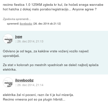
recimo fiestica 1.0 125KM zgleda kr kul, če hočeš enega wannabe
hot hatcha z dokaj malo porabo/registracijo... Anyone agree ?
Zgodovina sprememb…
spremenil:
iloveboobz
(
26. dec 2014 ob 21:12
)
jype
::
26. dec 2014, 21:13
Odvisno je od tega, za kakšne vrste voženj vozilo največ
uporabljaš.
Za stat v kolonah po mestnih vpadnicah se daleč najbolj splača
elektrika.
iloveboobz
::
26. dec 2014, 21:14
elektrika žal ni poceni, razn če ti je kul mizerija.
Recimo vmesna pot so pa plugin hibridi...