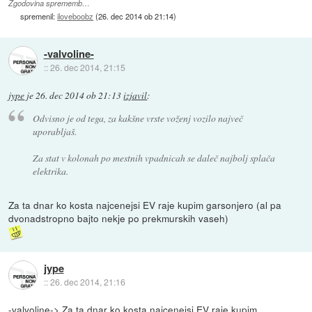
Zgodovina sprememb…
spremenil:
iloveboobz
(
26. dec 2014 ob 21:14
)
-valvoline-
::
26. dec 2014, 21:15
jype
je
26. dec 2014 ob 21:13
izjavil
:
Odvisno je od tega, za kakšne vrste voženj vozilo največ
uporabljaš.
Za stat v kolonah po mestnih vpadnicah se daleč najbolj splača
elektrika.
Za ta dnar ko kosta najcenejsi EV raje kupim garsonjero (al pa
dvonadstropno bajto nekje po prekmurskih vaseh)
jype
::
26. dec 2014, 21:16
-valvoline-> Za ta dnar ko kosta najcenejsi EV raje kupim