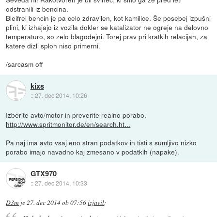
odstranili iz bencina.
Bleifrei bencin je pa celo zdravilen, kot kamilice. Še posebej izpušni
plini, ki izhajajo iz vozila dokler se katalizator ne ogreje na delovno
temperaturo, so zelo blagodejni. Torej prav pri kratkih relacijah, za
katere dizli sploh niso primerni.
/sarcasm off
kixs
::
27. dec 2014, 10:26
Izberite avto/motor in preverite realno porabo.
http://www.spritmonitor.de/en/search.ht...
Pa naj ima avto vsaj eno stran podatkov in tisti s sumljivo nizko
porabo imajo navadno kaj zmesano v podatkih (napake).
GTX970
::
27. dec 2014, 10:33
D3m
je
27. dec 2014 ob 07:56
izjavil
: