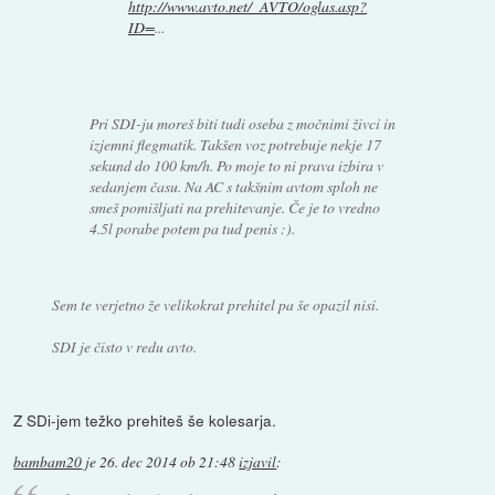
http://www.avto.net/_AVTO/oglas.asp?
ID=
...
Pri SDI-ju moreš biti tudi oseba z močnimi živci in
izjemni flegmatik. Takšen voz potrebuje nekje 17
sekund do 100 km/h. Po moje to ni prava izbira v
sedanjem času. Na AC s takšnim avtom sploh ne
smeš pomišljati na prehitevanje. Če je to vredno
4.5l porabe potem pa tud penis :).
Sem te verjetno že velikokrat prehitel pa še opazil nisi.
SDI je čisto v redu avto.
Z SDi-jem težko prehiteš še kolesarja.
bambam20
je
26. dec 2014 ob 21:48
izjavil
: