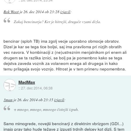
Rok Woot
je
26. dec 2014 ob 23:28
izjavil
:
Zakaj bencinarja? Ker je hitrejši, drugače vzami dizla.
bencinar (sploh TB) ima zgolj vecje uporabno obmocje obratov.
Dizel je kar se tega tice boljsi, saj ima praviloma pri nizjih obratih
vec navora. V kombinaciji z (ne)ustreznim menjalnikom pri enem ali
drugem se ta razlika iznici, se bolj pa je pomembno kako se tega
dejstva zaveda voznik za volaneom enega ali drugega in kako
temu prilagaja svojo voznjo. Hitrost je v tem primeru nepomembna.
MadMax
::
27. dec 2014, 06:38
3man
je
26. dec 2014 ob 23:15
izjavil
:
+ mnogo, mnogo, mnoogo čistejši izpuh.
Samo mimogrede, novejši bencinarji z direktnim vbrizgom (GDI...)
imajo prav tako hude težave z izpusti trdnih delcev kot dizli. S tem