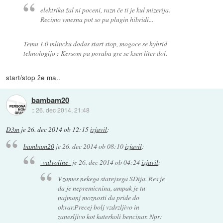
elektrika žal ni poceni, razn če ti je kul mizerija.
Recimo vmesna pot so pa plugin hibridi...
Temu 1.0 mlincku dodas start stop, mogoce se hybrid
tehnologijo z Kersom pa poraba gre se ksen liter dol.
start/stop že ma..
bambam20
::
26. dec 2014, 21:48
D3m
je
26. dec 2014 ob 12:15
izjavil
:
bambam20
je
26. dec 2014 ob 08:10
izjavil
:
-valvoline-
je
26. dec 2014 ob 04:24
izjavil
:
Vzames nekega starejsega SDija. Res je
da je nepremicnina, ampak je tu
najmanj moznosti da pride do
okvar.Precej bolj vzdrzljivo in
zanesljivo kot katerkoli bencinar. Npr: