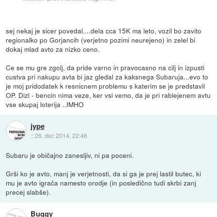
sej nekaj je sicer povedal....dela cca 15K ma leto, vozil bo zavito
regionalko po Gorjancih (verjetno pozimi neurejeno) in zelel bi
dokaj mlad avto za nizko ceno.
Ce se mu gre zgolj, da pride varno in pravocasno na cilj in izpusti
custva pri nakupu avta bi jaz gledal za kaksnega Subaruja...evo to
je moj pridodatek k resnicnem problemu s katerim se je predstavil
OP. Dizl - bencin nima veze, ker vsi vemo, da je pri rablejenem avtu
vse skupaj loterija ..IMHO
jype
::
26. dec 2014, 22:46
Subaru je običajno zanesljiv, ni pa poceni.
Grši ko je avto, manj je verjetnosti, da si ga je prej lastil butec, ki
mu je avto igrača namesto orodje (in posledično tudi skrbi zanj
precej slabše).
Buggy