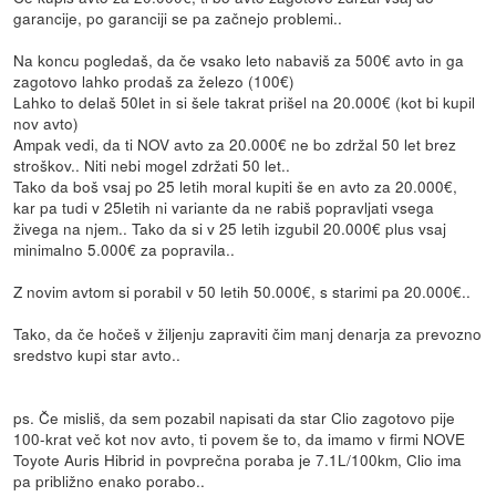
garancije, po garanciji se pa začnejo problemi..
Na koncu pogledaš, da če vsako leto nabaviš za 500€ avto in ga
zagotovo lahko prodaš za železo (100€)
Lahko to delaš 50let in si šele takrat prišel na 20.000€ (kot bi kupil
nov avto)
Ampak vedi, da ti NOV avto za 20.000€ ne bo zdržal 50 let brez
stroškov.. Niti nebi mogel zdržati 50 let..
Tako da boš vsaj po 25 letih moral kupiti še en avto za 20.000€,
kar pa tudi v 25letih ni variante da ne rabiš popravljati vsega
živega na njem.. Tako da si v 25 letih izgubil 20.000€ plus vsaj
minimalno 5.000€ za popravila..
Z novim avtom si porabil v 50 letih 50.000€, s starimi pa 20.000€..
Tako, da če hočeš v žiljenju zapraviti čim manj denarja za prevozno
sredstvo kupi star avto..
ps. Če misliš, da sem pozabil napisati da star Clio zagotovo pije
100-krat več kot nov avto, ti povem še to, da imamo v firmi NOVE
Toyote Auris Hibrid in povprečna poraba je 7.1L/100km, Clio ima
pa približno enako porabo..