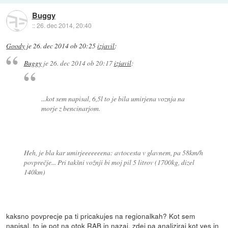
Buggy
::
26. dec 2014, 20:40
Goody
je
26. dec 2014 ob 20:25
izjavil
:
Buggy
je
26. dec 2014 ob 20:17
izjavil
:
...kot sem napisal, 6,5l to je bila umirjena voznja na
morje z bencinarjom.
Heh, je bla kar umirjeeeeeeena: avtocesta v glavnem, pa 58km/h
povprečje... Pri takšni vožnji bi moj pil 5 litrov (1700kg, dizel
140km)
kaksno povprecje pa ti pricakujes na regionalkah? Kot sem
napisal, to je pot na otok RAB in nazaj, zdej pa analiziraj kot ves in