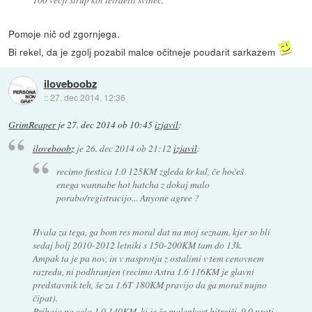
Pomoje nič od zgornjega.
Bi rekel, da je zgolj pozabil malce očitneje poudarit sarkazem
iloveboobz
::
27. dec 2014, 12:36
GrimReaper
je
27. dec 2014 ob 10:45
izjavil
:
iloveboobz
je
26. dec 2014 ob 21:12
izjavil
:
recimo fiestica 1.0 125KM zgleda kr kul, če hočeš
enega wannabe hot hatcha z dokaj malo
porabo/registracijo... Anyone agree ?
Hvala za tega, ga bom res moral dat na moj seznam, kjer so bli
sedaj bolj 2010-2012 letniki s 150-200KM tam do 13k.
Ampak ta je pa nov, in v nasprotju z ostalimi v tem cenovnem
razredu, ni podhranjen (recimo Astra 1.6 116KM je glavni
predstavnik teh, še za 1.6T 180KM pravijo da ga moraš nujno
čipat).
Prihaja pa celo 1.0 140KM, ki je še malenkost hitrejši, 9,0 proti