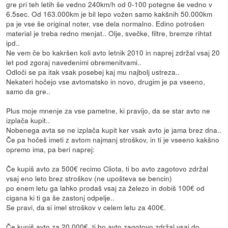
gre pri teh letih še vedno 240km/h od 0-100 potegne še vedno v
6.5sec. Od 163.000km je bil lepo vožen samo kakšnih 50.000km
pa je vse še original noter, vse dela normalno. Edino potrošen
material je treba redno menjat.. Olje, svečke, filtre, bremze rihtat
ipd..
Ne vem če bo kakršen koli avto letnik 2010 in naprej zdržal vsaj 20
let pod zgoraj navedenimi obremenitvami..
Odloči se pa itak vsak posebej kaj mu najbolj ustreza..
Nekateri hočejo vse avtomatsko in novo, drugim je pa vseeno,
samo da gre..
Plus moje mnenje za vse pametne, ki pravijo, da se star avto ne
izplača kupit..
Nobenega avta se ne izplača kupit ker vsak avto je jama brez dna..
Če pa hočeš imeti z avtom najmanj stroškov, in ti je vseeno kakšno
opremo ima, pa beri naprej:
Če kupiš avto za 500€ recimo Cliota, ti bo avto zagotovo zdržal
vsaj eno leto brez stroškov (ne upošteva se bencin)
po enem letu ga lahko prodaš vsaj za železo in dobiš 100€ od
cigana ki ti ga še zastonj odpelje..
Se pravi, da si imel stroškov v celem letu za 400€.
Če kupiš avto za 20.000€, ti bo avto zagotovo zdržal vsaj do