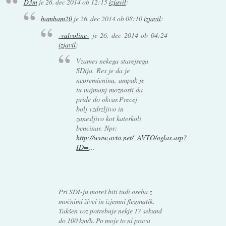
D3m
je
26. dec 2014 ob 12:15
izjavil
:
bambam20
je
26. dec 2014 ob 08:10
izjavil
:
-valvoline-
je
26. dec 2014 ob 04:24
izjavil
:
Vzames nekega starejsega
SDija. Res je da je
nepremicnina, ampak je
tu najmanj moznosti da
pride do okvar.Precej
bolj vzdrzljivo in
zanesljivo kot katerkoli
bencinar. Npr:
http://www.avto.net/_AVTO/oglas.asp?
ID=
...
Pri SDI-ju moreš biti tudi oseba z
močnimi živci in izjemni flegmatik.
Takšen voz potrebuje nekje 17 sekund
do 100 km/h. Po moje to ni prava