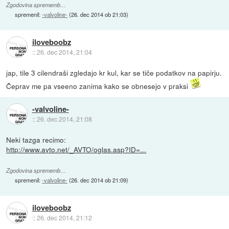
Zgodovina sprememb…
spremenil:
-valvoline-
(
26. dec 2014 ob 21:03
)
iloveboobz
::
26. dec 2014, 21:04
jap, tile 3 cilendraši zgledajo kr kul, kar se tiče podatkov na papirju.
Čeprav me pa vseeno zanima kako se obnesejo v praksi
-valvoline-
::
26. dec 2014, 21:08
Neki tazga recimo:
http://www.avto.net/_AVTO/oglas.asp?ID=...
Zgodovina sprememb…
spremenil:
-valvoline-
(
26. dec 2014 ob 21:09
)
iloveboobz
::
26. dec 2014, 21:12