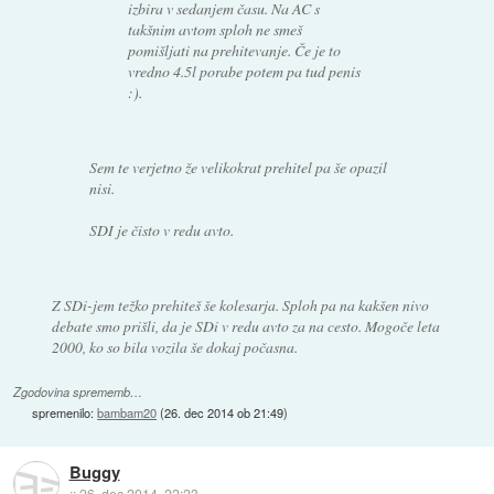
izbira v sedanjem času. Na AC s
takšnim avtom sploh ne smeš
pomišljati na prehitevanje. Če je to
vredno 4.5l porabe potem pa tud penis
:).
Sem te verjetno že velikokrat prehitel pa še opazil
nisi.
SDI je čisto v redu avto.
Z SDi-jem težko prehiteš še kolesarja. Sploh pa na kakšen nivo
debate smo prišli, da je SDi v redu avto za na cesto. Mogoče leta
2000, ko so bila vozila še dokaj počasna.
Zgodovina sprememb…
spremenilo:
bambam20
(
26. dec 2014 ob 21:49
)
Buggy
::
26. dec 2014, 22:23