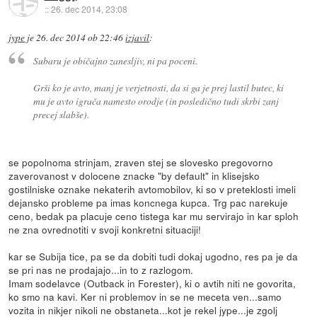
::
26. dec 2014, 23:08
jype
je
26. dec 2014 ob 22:46
izjavil
:
Subaru je običajno zanesljiv, ni pa poceni.
Grši ko je avto, manj je verjetnosti, da si ga je prej lastil butec, ki
mu je avto igrača namesto orodje (in posledično tudi skrbi zanj
precej slabše).
se popolnoma strinjam, zraven stej se slovesko pregovorno
zaverovanost v dolocene znacke "by default" in klisejsko
gostilniske oznake nekaterih avtomobilov, ki so v preteklosti imeli
dejansko probleme pa imas koncnega kupca. Trg pac narekuje
ceno, bedak pa placuje ceno tistega kar mu servirajo in kar sploh
ne zna ovrednotiti v svoji konkretni situaciji!
kar se Subija tice, pa se da dobiti tudi dokaj ugodno, res pa je da
se pri nas ne prodajajo...in to z razlogom.
Imam sodelavce (Outback in Forester), ki o avtih niti ne govorita,
ko smo na kavi. Ker ni problemov in se ne meceta ven...samo
vozita in nikjer nikoli ne obstaneta...kot je rekel jype...je zgolj