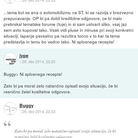
...tema kot se ena o avtomobilizmu na ST, ki se razvija v brezvezno
prepucavanje. OP bi pa dobil kredibilne odgovore, ce bi malo
prebrskal tematske forume (tuje) in si sam ustvaril sliko, vsaj jaz
sem avto kupoval tako. Vsak vidi pluse in minuse pri svoji konkretni
situaciji, lapanje pavsalno pa rezultira tocno v to kar ta tema
predstavlja in temu bo vedno tako. Ni splosnega recepta!
jype
::
26. dec 2014, 22:25
Buggy> Ni splosnega recepta!
Zato bi pa moral zelo natančno opisati svojo situacijo, če bi
resnično želel kvalitetne odgovore.
Buggy
::
26. dec 2014, 22:33
Zato bi pa moral zelo natančno opisati svojo situacijo, če bi
resnično želel kvalitetne odgovore.