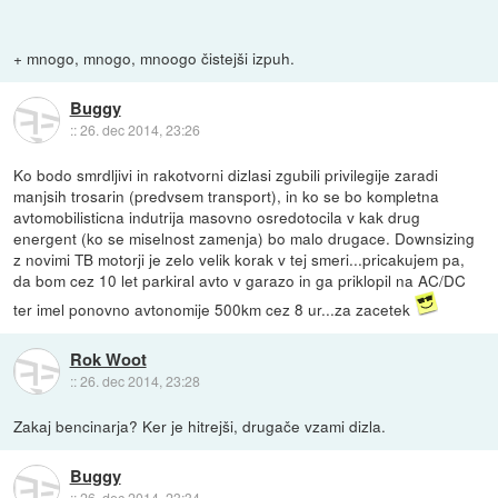
+ mnogo, mnogo, mnoogo čistejši izpuh.
Buggy
::
26. dec 2014, 23:26
Ko bodo smrdljivi in rakotvorni dizlasi zgubili privilegije zaradi
manjsih trosarin (predvsem transport), in ko se bo kompletna
avtomobilisticna indutrija masovno osredotocila v kak drug
energent (ko se miselnost zamenja) bo malo drugace. Downsizing
z novimi TB motorji je zelo velik korak v tej smeri...pricakujem pa,
da bom cez 10 let parkiral avto v garazo in ga priklopil na AC/DC
ter imel ponovno avtonomije 500km cez 8 ur...za zacetek
Rok Woot
::
26. dec 2014, 23:28
Zakaj bencinarja? Ker je hitrejši, drugače vzami dizla.
Buggy
::
26. dec 2014, 23:34