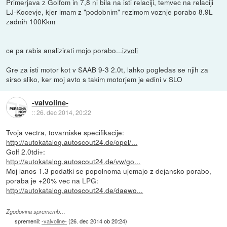
Primerjava z Golfom in 7,8 ni bila na isti relaciji, temvec na relaciji
LJ-Kocevje, kjer imam z "podobnim" rezimom voznje porabo 8.9L
zadnih 100Kkm
ce pa rabis analizirati mojo porabo...
izvoli
Gre za isti motor kot v SAAB 9-3 2.0t, lahko pogledas se njih za
sirso sliko, ker moj avto s takim motorjem je edini v SLO
-valvoline-
::
26. dec 2014, 20:22
Tvoja vectra, tovarniske specifikacije:
http://autokatalog.autoscout24.de/opel/...
Golf 2.0tdi+:
http://autokatalog.autoscout24.de/vw/go...
Moj lanos 1.3 podatki se popolnoma ujemajo z dejansko porabo,
poraba je +20% vec na LPG:
http://autokatalog.autoscout24.de/daewo...
Zgodovina sprememb…
spremenil:
-valvoline-
(
26. dec 2014 ob 20:24
)