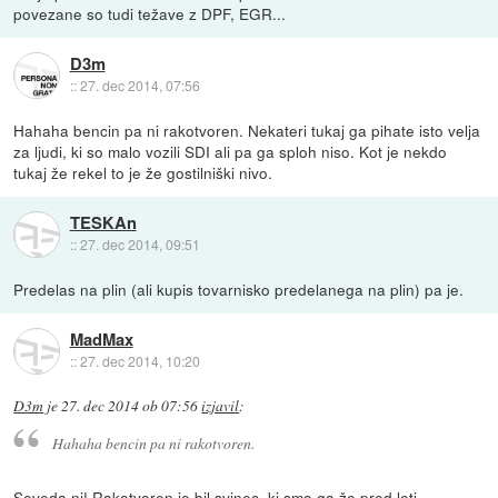
povezane so tudi težave z DPF, EGR...
D3m
::
27. dec 2014, 07:56
Hahaha bencin pa ni rakotvoren. Nekateri tukaj ga pihate isto velja
za ljudi, ki so malo vozili SDI ali pa ga sploh niso. Kot je nekdo
tukaj že rekel to je že gostilniški nivo.
TESKAn
::
27. dec 2014, 09:51
Predelas na plin (ali kupis tovarnisko predelanega na plin) pa je.
MadMax
::
27. dec 2014, 10:20
D3m
je
27. dec 2014 ob 07:56
izjavil
:
Hahaha bencin pa ni rakotvoren.
Seveda ni! Rakotvoren je bil svinec, ki smo ga že pred leti