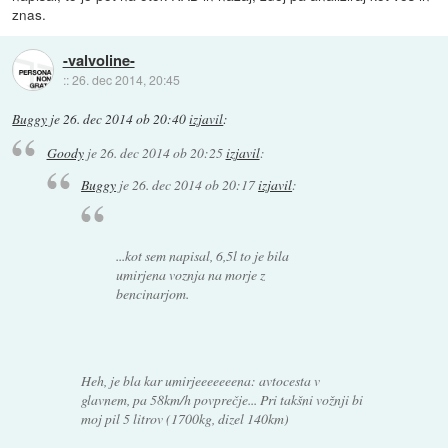
znas.
-valvoline-
::
26. dec 2014, 20:45
Buggy
je
26. dec 2014 ob 20:40
izjavil
:
Goody
je
26. dec 2014 ob 20:25
izjavil
:
Buggy
je
26. dec 2014 ob 20:17
izjavil
:
...kot sem napisal, 6,5l to je bila
umirjena voznja na morje z
bencinarjom.
Heh, je bla kar umirjeeeeeeena: avtocesta v
glavnem, pa 58km/h povprečje... Pri takšni vožnji bi
moj pil 5 litrov (1700kg, dizel 140km)