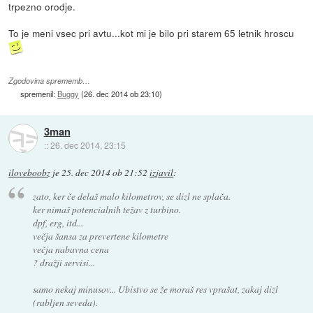
trpezno orodje.
To je meni vsec pri avtu...kot mi je bilo pri starem 65 letnik hroscu
Zgodovina sprememb…
spremenil:
Buggy
(
26. dec 2014 ob 23:10
)
3man
::
26. dec 2014, 23:15
iloveboobz
je
25. dec 2014 ob 21:52
izjavil
:
zato, ker če delaš malo kilometrov, se dizl ne splača.
ker nimaš potencialnih težav z turbino.
dpf, erg, itd...
večja šansa za prevertene kilometre
večja nabavna cena
? dražji servisi...
samo nekaj minusov... Ubistvo se že moraš res vprašat, zakaj dizl
(rabljen seveda).