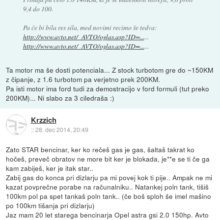
9,4 do 100.
Pa če bi bila res sila, med novimi recimo še tedva:
http://www.avto.net/_AVTO/oglas.asp?ID=...
...
http://www.avto.net/_AVTO/oglas.asp?ID=...
...
Ta motor ma še dosti potenciala... Z stock turbotom gre do ~150KM
z čipanje, z 1.6 turbotom pa verjetno prek 200KM.
Pa isti motor ima ford tudi za demostracijo v ford formuli (tut preko
200KM)... Ni slabo za 3 ciledraša :)
Krzzich
::
28. dec 2014, 20:49
Zato STAR bencinar, ker ko rečeš gas je gas, šaltaš takrat ko
hočeš, preveč obratov ne more bit ker je blokada, je**e se ti če ga
kam zabiješ, ker je itak star..
Zabij gas do konca pri dizlarju pa mi povej kok ti pije.. Ampak ne mi
kazat povprečne porabe na računalniku.. Natankej poln tank, tišiš
100km pol pa spet tankaš poln tank.. (če boš sploh še imel mašino
po 100km tišanja pri dizlarju)
Jaz mam 20 let starega bencinarja Opel astra gsi 2.0 150hp. Avto