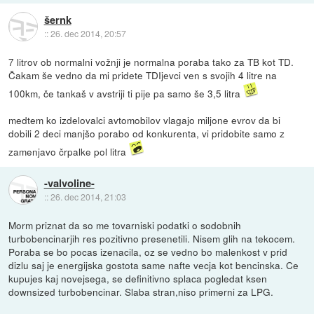
šernk
::
26. dec 2014, 20:57
7 litrov ob normalni vožnji je normalna poraba tako za TB kot TD.
Čakam še vedno da mi pridete TDIjevci ven s svojih 4 litre na
100km, če tankaš v avstriji ti pije pa samo še 3,5 litra
medtem ko izdelovalci avtomobilov vlagajo miljone evrov da bi
dobili 2 deci manjšo porabo od konkurenta, vi pridobite samo z
zamenjavo črpalke pol litra
-valvoline-
::
26. dec 2014, 21:03
Morm priznat da so me tovarniski podatki o sodobnih
turbobencinarjih res pozitivno presenetili. Nisem glih na tekocem.
Poraba se bo pocas izenacila, oz se vedno bo malenkost v prid
dizlu saj je energijska gostota same nafte vecja kot bencinska. Ce
kupujes kaj novejsega, se definitivno splaca pogledat ksen
downsized turbobencinar. Slaba stran,niso primerni za LPG.