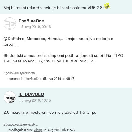
Moj hitrostni rekord v avtu je bil v atmosfercu VR6 2.8
TheBlueOne
::
5. avg 2019, 09:16
@DePalmo, Mercedes, Honda,... imajo zanesljive motorje s
turbom.
Studentski atmosferci s simptomi podhranjenosti so bili Fiat TIPO
1.4i, Seat Toledo 1.6, VW Lupo 1.0, VW Polo 1.4.
Zgodovina sprememb…
spremenil:
TheBlueOne
(
5. avg 2019 ob 09:17
)
IL_DIAVOLO
::
5. avg 2019, 10:15
2.0 mazdini atmosferci niso nic slabši od 1.5 tsi-ja.
Zgodovina sprememb…
predlagalo izbris:
vilonja
(
5. avg 2019 ob 12:46
)