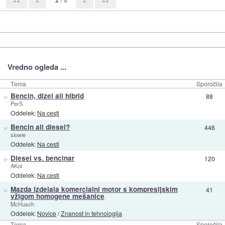
««
«
»
»»
Vredno ogleda ...
Tema
Sporočila
»
Bencin, dizel ali hibrid
88
PerS
Oddelek:
Na cesti
»
Bencin ali diesel?
446
slowie
Oddelek:
Na cesti
»
Diesel vs. bencinar
120
AKot
Oddelek:
Na cesti
»
Mazda izdelala komercialni motor s kompresijskim
41
vžigom homogene mešanice
McHusch
Oddelek:
Novice
/
Znanost in tehnologija
Tema
Sporočila