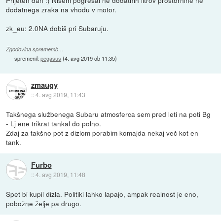
Prijeten dan :) Nisem pogrešal ne dodatnih litrov prostornine ne
dodatnega zraka na vhodu v motor.
zk_eu: 2.0NA dobiš pri Subaruju.
Zgodovina sprememb…
spremenil:
pegasus
(
4. avg 2019 ob 11:35
)
zmaugy
::
4. avg 2019, 11:43
Takšnega službenega Subaru atmosferca sem pred leti na poti Bg
- Lj ene trikrat tankal do polno.
Zdaj za takšno pot z dizlom porabim komajda nekaj več kot en
tank.
Furbo
::
4. avg 2019, 11:48
Spet bi kupil dizla. Politiki lahko lapajo, ampak realnost je eno,
pobožne želje pa drugo.