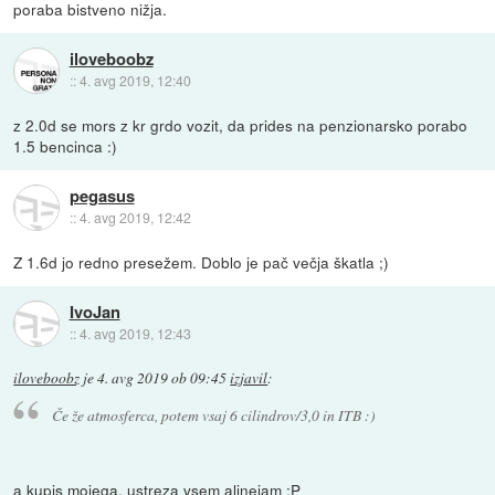
poraba bistveno nižja.
iloveboobz
::
4. avg 2019, 12:40
z 2.0d se mors z kr grdo vozit, da prides na penzionarsko porabo
1.5 bencinca :)
pegasus
::
4. avg 2019, 12:42
Z 1.6d jo redno presežem. Doblo je pač večja škatla ;)
IvoJan
::
4. avg 2019, 12:43
iloveboobz
je
4. avg 2019 ob 09:45
izjavil
:
Če že atmosferca, potem vsaj 6 cilindrov/3,0 in ITB :)
a kupis mojega, ustreza vsem alinejam :P