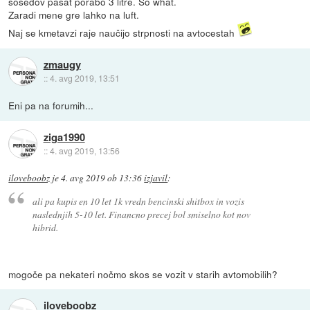
sosedov pasat porabo 3 litre. So what.
Zaradi mene gre lahko na luft.
Naj se kmetavzi raje naučijo strpnosti na avtocestah
zmaugy
::
4. avg 2019, 13:51
Eni pa na forumih...
ziga1990
::
4. avg 2019, 13:56
iloveboobz
je
4. avg 2019 ob 13:36
izjavil
:
ali pa kupis en 10 let 1k vredn bencinski shitbox in vozis
naslednjih 5-10 let. Financno precej bol smiselno kot nov
hibrid.
mogoče pa nekateri nočmo skos se vozit v starih avtomobilih?
iloveboobz