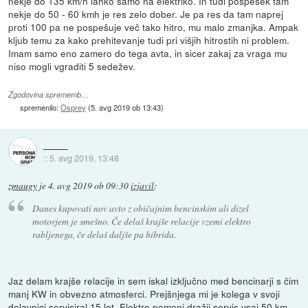
nekje do 135 km/h lahko samo na elektriko. In tudi pospešek tam
nekje do 50 - 60 kmh je res zelo dober. Je pa res da tam naprej
proti 100 pa ne pospešuje več tako hitro, mu malo zmanjka. Ampak
kljub temu za kako prehitevanje tudi pri višjih hitrostih ni problem.
Imam samo eno zamero do tega avta, in sicer zakaj za vraga mu
niso mogli vgraditi 5 sedežev.
Zgodovina sprememb…
spremenilo:
Osprey
(
5. avg 2019 ob 13:43
)
::
5. avg 2019, 13:48
zmaugy
je
4. avg 2019 ob 09:30
izjavil
:
Danes kupovati nov avto z običajnim bencinskim ali dizel
motorjem je smešno. Če delaš krajše relacije vzemi elektro
rabljenega, če delaš daljše pa hibrida.
Jaz delam krajše relacije in sem iskal izključno med bencinarji s čim
manj KW in obvezno atmosferci. Prejšnjega mi je kolega v svoji
delavnici servisiral 15 let. Elektro pomeni dražji servis vsaj 50 km