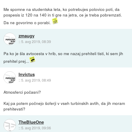
Me spomne na studentska leta, ko potrebujes polovico poti, da
pospesis iz 120 na 140 in ti gre na jetra, ce je treba pobremzati.
Da ne govorimo o porabi.
zmaugy
::
5. avg 2019, 08:39
Pa ko je šla avtocesta v hrib, so me nazaj prehiteli tisti, ki sem jih
prehitel prej...
Invictus
::
5. avg 2019, 08:49
Atmosferci počasni?
Kaj pa potem počnejo šoferji v vseh turbinskih avtih, da jih moram
prehitevati?
TheBlueOne
::
5. avg 2019, 09:06