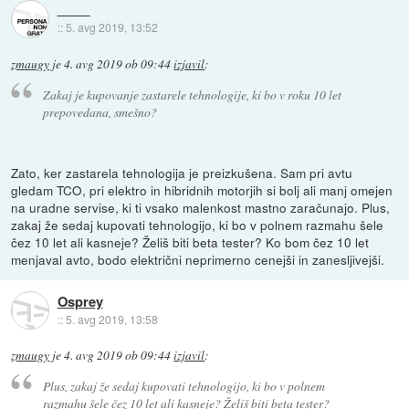
::
5. avg 2019, 13:52
zmaugy
je
4. avg 2019 ob 09:44
izjavil
:
Zakaj je kupovanje zastarele tehnologije, ki bo v roku 10 let
prepovedana, smešno?
Zato, ker zastarela tehnologija je preizkušena. Sam pri avtu
gledam TCO, pri elektro in hibridnih motorjih si bolj ali manj omejen
na uradne servise, ki ti vsako malenkost mastno zaračunajo. Plus,
zakaj že sedaj kupovati tehnologijo, ki bo v polnem razmahu šele
čez 10 let ali kasneje? Želiš biti beta tester? Ko bom čez 10 let
menjaval avto, bodo električni neprimerno cenejši in zanesljivejši.
Osprey
::
5. avg 2019, 13:58
zmaugy
je
4. avg 2019 ob 09:44
izjavil
:
Plus, zakaj že sedaj kupovati tehnologijo, ki bo v polnem
razmahu šele čez 10 let ali kasneje? Želiš biti beta tester?