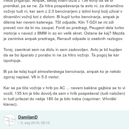
premikal, pa se ne. Za hitra pospeševanja ta avto ni, za dinamično
vožnjo tudi ni, ker sem z 2.0 bencinarjem z istimi konji bolj užival v
dinamični vožnji kot z dizlom. Bi kupil turbo bencinarja, ampak je
dilema ker nevem katerega. TSI odpade, Kiin T-GDI se mi zdi
preveč nov da bi mu zaupal, Fordi so predragi, Peugeot dela turbo
motorje v navezi z BMW in so en velik skret. Ostane še kaj? Mazda
je zanimiva ampak predraga, Renault odpade iz osebnih razlogov.
Torej, zaenkrat sem na dizlu in sem zadovoljen. Avto je bil kupljen
da se bo šparalo z porabo in ne za hitro vožnjo. Ta pogoj še kar
izpolnjuje.
Bi pa še kdaj kupil atmosferskega bencinarja, ampak ko je nekdo
zgoraj napisal, V8 in 5.0 motor.
Kar se pa tiče vožnje v hrib po AC ... nevem kakšne gajbice se to vi
vozili, 135 km je bilo dovolj da sem v hrib pospeševal (tudi naložen)
in tudi prilezel do nekje 180 če je bilo treba (naprimer: Vrhniški
klanec).
DamijanD
::
5. avg 2019, 09:10