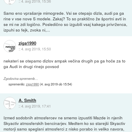
::
4. avg 2019, 15:36
Samo eno vprašanje mimogrede. Vsi se otepajo dizla, audi pa ga
rine v vse nove S modele. Zakaj? To so praktično že športni avti in
se mi ne zdi logično. Posledično so izgubili vsaj kakega privrženca,
izpuhi so fejk, zvoka ni,...
ziga1990
::
4. avg 2019, 15:50
nekateri se otepamo dizlov ampak večina drugih pa ga hoče za to
ga Audi in drugi rinejo povsod
Zgodovina sprememb…
spremenilo:
ziga1990
(
4. avg 2019 ob 15:54
)
A. Smith
::
4. avg 2019, 17:41
Izmed sodobnih atmosfercev ne smemo izpustiti Mazde in njenih
Skyactiv atmosferskih bencinarjev. Medtem ko so starejši Skyactiv
motorji samo speglani atmosferci z nisko porabo in veliko navora,