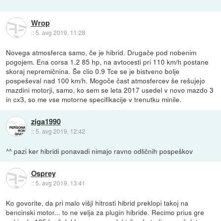
Wrop
::
5. avg 2019, 11:28
Novega atmosferca samo, če je hibrid. Drugače pod nobenim
pogojem. Ena corsa 1.2 85 hp, na avtocesti pri 110 km/h postane
skoraj nepremičnina. Še clio 0.9 Tce se je bistveno bolje
pospeševal nad 100 km/h. Mogoče čast atmosfercev še rešujejo
mazdini motorji, samo, ko sem se leta 2017 usedel v novo mazdo 3
in cx3, so me vse motorne specifikacije v trenutku minile.
ziga1990
::
5. avg 2019, 12:42
^^ pazi ker hibridi ponavadi nimajo ravno odličnih pospeškov
Osprey
::
5. avg 2019, 13:41
Ko govorite, da pri malo višji hitrosti hibrid preklopi takoj na
bencinski motor... to ne velja za plugin hibride. Recimo prius gre