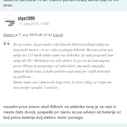
stran.
ziga1990
::
5. avg 2019, 13:50
Osprey
je
5. avg 2019 ob 13:41
izjavil
:
Ko govorite, da pri malo višji hitrosti hibrid preklopi takoj na
bencinski motor... to ne velja za plugin hibride. Recimo prius gre
nekje do 135 km/h lahko samo na elektriko. In tudi pospešek tam
nekje do 50 - 60 kmh je res zelo dober. Je pa res da tam naprej
proti 100 pa ne pospešuje več tako hitro, mu malo zmanjka.
Ampak kljub temu za kako prehitevanje tudi pri višjih hitrostih
ni problem.
Imam samo eno zamero do tega avta, in sicer zakaj za vraga mu
niso mogli vgraditi 5 sedežev.
navadni prius zmore okoli 60km/h na elektriko torej je za vasi in
mesta čisto dovolj, pospeški pri njemu so pa odvisni od baterije oz
bolj polna baterija bolj elektro motor pomaga