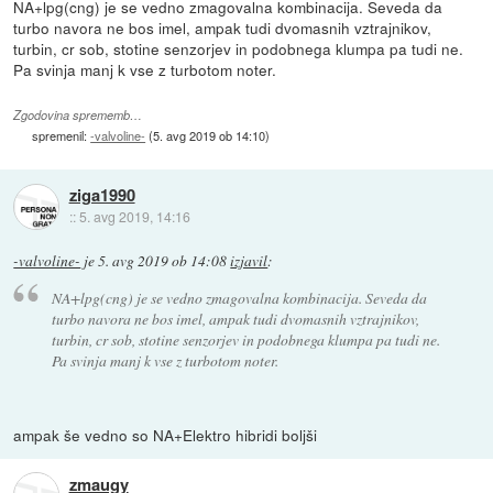
NA+lpg(cng) je se vedno zmagovalna kombinacija. Seveda da
turbo navora ne bos imel, ampak tudi dvomasnih vztrajnikov,
turbin, cr sob, stotine senzorjev in podobnega klumpa pa tudi ne.
Pa svinja manj k vse z turbotom noter.
Zgodovina sprememb…
spremenil:
-valvoline-
(
5. avg 2019 ob 14:10
)
ziga1990
::
5. avg 2019, 14:16
-valvoline-
je
5. avg 2019 ob 14:08
izjavil
:
NA+lpg(cng) je se vedno zmagovalna kombinacija. Seveda da
turbo navora ne bos imel, ampak tudi dvomasnih vztrajnikov,
turbin, cr sob, stotine senzorjev in podobnega klumpa pa tudi ne.
Pa svinja manj k vse z turbotom noter.
ampak še vedno so NA+Elektro hibridi boljši
zmaugy