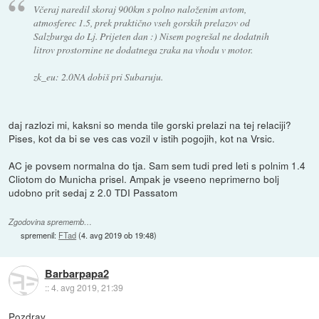
Včeraj naredil skoraj 900km s polno naloženim avtom,
atmosferec 1.5, prek praktično vseh gorskih prelazov od
Salzburga do Lj. Prijeten dan :) Nisem pogrešal ne dodatnih
litrov prostornine ne dodatnega zraka na vhodu v motor.
zk_eu: 2.0NA dobiš pri Subaruju.
daj razlozi mi, kaksni so menda tile gorski prelazi na tej relaciji?
Pises, kot da bi se ves cas vozil v istih pogojih, kot na Vrsic.
AC je povsem normalna do tja. Sam sem tudi pred leti s polnim 1.4
Cliotom do Municha prisel. Ampak je vseeno neprimerno bolj
udobno prit sedaj z 2.0 TDI Passatom
Zgodovina sprememb…
spremenil:
FTad
(
4. avg 2019 ob 19:48
)
Barbarpapa2
::
4. avg 2019, 21:39
Pozdrav