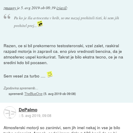
zmaugy
je
5. avg 2019 ob 08:39
izjavil
:
Pa ko je šla avtocesta v hrib, so me nazaj prehiteli tisti, ki sem jih
prehitel prej...
Razen, ce si bil prekomerno testosteronski, vzel zalet, raskiral
razpad motorja in zapravil ca. eno pivo vrednosti bencina, da je
atmosferec uspel konkurirat. Takrat je bilo ekstra tecno, ce je na
sredini kdo bil pocasen.
Sem vesel za turbo ....
Zgodovina sprememb…
spremenil:
TheBlueOne
(
5. avg 2019 ob 09:08
)
DePalmo
::
5. avg 2019, 09:08
Atmosferski motorji so zanimivi, sem jih imel nekaj in vse je bilo
treba priganjat. Ampak, sedaj imam dizla z 136 konji da se bi