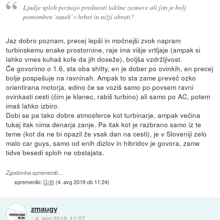
Ljudje sploh poznajo prednosti takšne zasnove ali jim je bolj
pomemben 'sunek' v hrbet in nižji obrati?
Jaz dobro poznam, precej lepši in močnejši zvok napram
turbinskemu enake prostornine, raje ima višje vrtljaje (ampak si
lahko vmes kuhaš kofe da jih doseže), boljša vzdržljivost.
Če govorimo o 1.6, sta oba shitty, en je dober po ovinkih, en precej
bolje pospešuje na ravninah. Ampak to sta zame preveč ozko
orientirana motorja, edino če se voziš samo po povsem ravni
ovinkasti cesti (čim je klanec, rabiš turbino) ali samo po AC, potem
imaš lahko izbiro.
Dobi se pa tako dobre atmosferce kot turbinarje, ampak večina
tukaj itak nima denarja zanje. Pa itak kot je razbrano samo iz te
teme (kot da ne bi opazil že vsak dan na cesti), je v Sloveniji zelo
malo car guys, samo od enih dizlov in hibridov je govora, zame
tidve besedi sploh ne obstajata.
Zgodovina sprememb…
spremenilo:
Gr8t
(
4. avg 2019 ob 11:24
)
zmaugy
::
4. avg 2019, 11:27