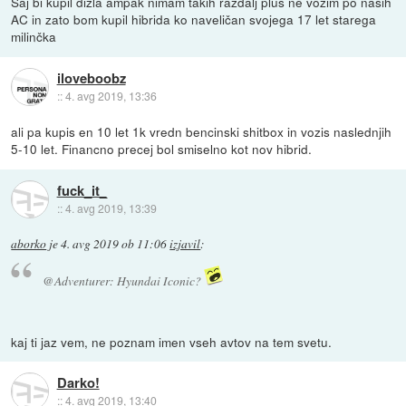
Saj bi kupil dizla ampak nimam takih razdalj plus ne vozim po naših
AC in zato bom kupil hibrida ko naveličan svojega 17 let starega
milinčka
iloveboobz
::
4. avg 2019, 13:36
ali pa kupis en 10 let 1k vredn bencinski shitbox in vozis naslednjih
5-10 let. Financno precej bol smiselno kot nov hibrid.
fuck_it_
::
4. avg 2019, 13:39
aborko
je
4. avg 2019 ob 11:06
izjavil
:
@Adventurer: Hyundai Iconic?
kaj ti jaz vem, ne poznam imen vseh avtov na tem svetu.
Darko!
::
4. avg 2019, 13:40