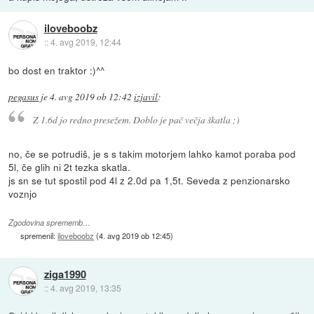
iloveboobz
::
4. avg 2019, 12:44
bo dost en traktor :)^^
pegasus
je
4. avg 2019 ob 12:42
izjavil
:
Z 1.6d jo redno presežem. Doblo je pač večja škatla ;)
no, če se potrudiš, je s s takim motorjem lahko kamot poraba pod
5l, če glih ni 2t tezka skatla.
js sn se tut spostil pod 4l z 2.0d pa 1,5t. Seveda z penzionarsko
voznjo
Zgodovina sprememb…
spremenil:
iloveboobz
(
4. avg 2019 ob 12:45
)
ziga1990
::
4. avg 2019, 13:35