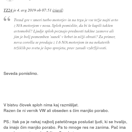
TZ24
je
4. avg 2019 ob 07:51
izjavil
:
Trend gre v smeri turbo motorjev in na trgu je vse težje najti avto
z N/A motorjem v nosu. Sploh pomislite, da bi še kupili takšen
avtomobil? Ljudje sploh poznajo prednosti takšne zasnove ali
jim je bolj pomemben 'sunek' v hrbet in nižji obrati? Za primer,
nova corolla se prodaja z 1.6 N/A motorjem in na nekaterih
tržiščih po svetu je lepo sprejeta, prav zaradi vzdržljivosti.
Seveda pomislimo.
V bistvu človek sploh nima kaj razmišljat.
Razen če ni vernik VW ali obseden s čim manjšo porabo.
PS.: Itak pa je nekaj najbolj patetičnega poslušat ljudi, ki se hvalijo,
da imajo čim manjšo porabo. Pa to mnoge res ne zanima. Pač ima