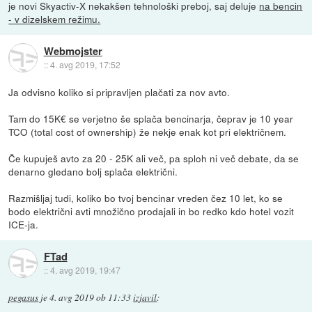
je novi Skyactiv-X nekakšen tehnološki preboj, saj deluje
na bencin
- v dizelskem režimu.
Webmojster
::
4. avg 2019, 17:52
Ja odvisno koliko si pripravljen plačati za nov avto.
Tam do 15K€ se verjetno še splača bencinarja, čeprav je 10 year
TCO (total cost of ownership) že nekje enak kot pri električnem.
Če kupuješ avto za 20 - 25K ali več, pa sploh ni več debate, da se
denarno gledano bolj splača električni.
Razmišljaj tudi, koliko bo tvoj bencinar vreden čez 10 let, ko se
bodo električni avti množično prodajali in bo redko kdo hotel vozit
ICE-ja.
FTad
::
4. avg 2019, 19:47
pegasus
je
4. avg 2019 ob 11:33
izjavil
: