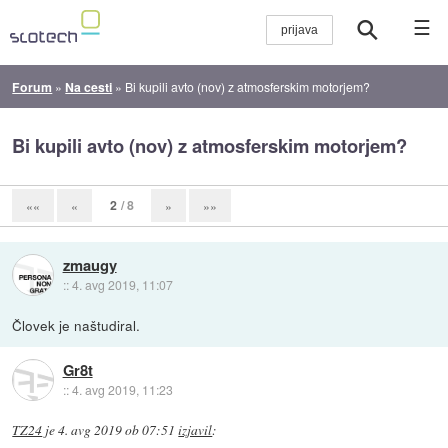
☰
Forum
»
Na cesti
»
Bi kupili avto (nov) z atmosferskim motorjem?
Bi kupili avto (nov) z atmosferskim motorjem?
2
/ 8
««
«
»
»»
zmaugy
::
4. avg 2019, 11:07
Človek je naštudiral.
Gr8t
::
4. avg 2019, 11:23
TZ24
je
4. avg 2019 ob 07:51
izjavil
: