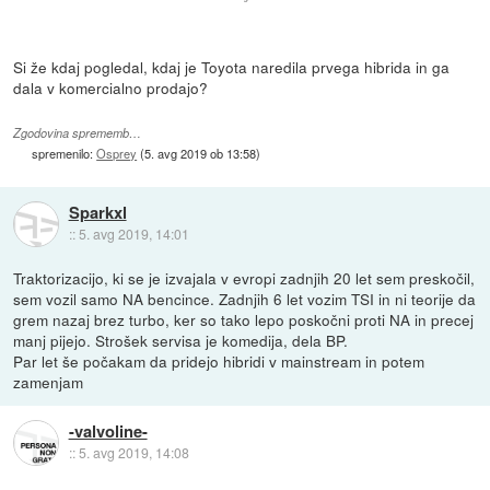
Si že kdaj pogledal, kdaj je Toyota naredila prvega hibrida in ga
dala v komercialno prodajo?
Zgodovina sprememb…
spremenilo:
Osprey
(
5. avg 2019 ob 13:58
)
Sparkxl
::
5. avg 2019, 14:01
Traktorizacijo, ki se je izvajala v evropi zadnjih 20 let sem preskočil,
sem vozil samo NA bencince. Zadnjih 6 let vozim TSI in ni teorije da
grem nazaj brez turbo, ker so tako lepo poskočni proti NA in precej
manj pijejo. Strošek servisa je komedija, dela BP.
Par let še počakam da pridejo hibridi v mainstream in potem
zamenjam
-valvoline-
::
5. avg 2019, 14:08