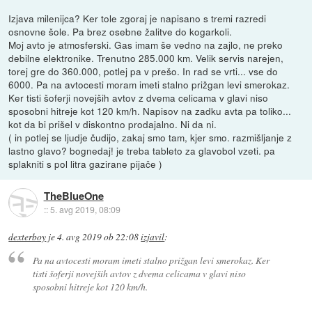
Izjava milenijca? Ker tole zgoraj je napisano s tremi razredi
osnovne šole. Pa brez osebne žalitve do kogarkoli.
Moj avto je atmosferski. Gas imam še vedno na zajlo, ne preko
debilne elektronike. Trenutno 285.000 km. Velik servis narejen,
torej gre do 360.000, potlej pa v prešo. In rad se vrti... vse do
6000. Pa na avtocesti moram imeti stalno prižgan levi smerokaz.
Ker tisti šoferji novejših avtov z dvema celicama v glavi niso
sposobni hitreje kot 120 km/h. Napisov na zadku avta pa toliko...
kot da bi prišel v diskontno prodajalno. Ni da ni.
( in potlej se ljudje čudijo, zakaj smo tam, kjer smo. razmišljanje z
lastno glavo? bognedaj! je treba tableto za glavobol vzeti. pa
splakniti s pol litra gazirane pijače )
TheBlueOne
::
5. avg 2019, 08:09
dexterboy
je
4. avg 2019 ob 22:08
izjavil
:
Pa na avtocesti moram imeti stalno prižgan levi smerokaz. Ker
tisti šoferji novejših avtov z dvema celicama v glavi niso
sposobni hitreje kot 120 km/h.