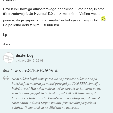
Smo kupili novega atmosferskega bencicnca 3 leta nazaj in smo
čisto zadovoljni. Je Hyundai i30 z 1,4 motorjem. Večina vas tu
poreče, da je nepremičnina, vendar še kolone za nami ni bilo
.
Se pa letno dela z njim ~15.000 km.
Lp
Jože
dexterboy
::
4. avg 2019, 22:08
fuck_it_
je
4. avg 2019 ob 10:16
izjavil
:
Ne bi nikdar kupil atmosferca. Se ne premakne nikamor, če pa
hočeš kaj od motorja pa moraš posegati po 5000 RPM območju.
Vzdržljivost? Hja nekaj malega več jo mogoče je, kaj dosti pa ne.
Avto boš itak menjal ko bo imel največ 250.000 kilometrov, do
tam pa vsak turbač pride. Turbobencinski motorji so prihodnost.
Nizki obrati, odličen razpon navora, fenomenalni pospeški in
uglajen, tih motor ki ga ne slišiš niti na avtocesti.