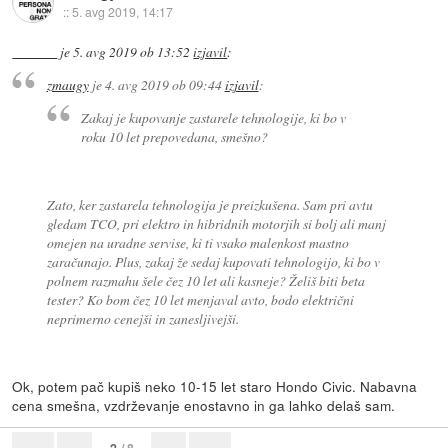
::
5. avg 2019, 14:17
je
5. avg 2019 ob 13:52
izjavil
:
zmaugy
je
4. avg 2019 ob 09:44
izjavil
:
Zakaj je kupovanje zastarele tehnologije, ki bo v
roku 10 let prepovedana, smešno?
Zato, ker zastarela tehnologija je preizkušena. Sam pri avtu
gledam TCO, pri elektro in hibridnih motorjih si bolj ali manj
omejen na uradne servise, ki ti vsako malenkost mastno
zaračunajo. Plus, zakaj že sedaj kupovati tehnologijo, ki bo v
polnem razmahu šele čez 10 let ali kasneje? Želiš biti beta
tester? Ko bom čez 10 let menjaval avto, bodo električni
neprimerno cenejši in zanesljivejši.
Ok, potem pač kupiš neko 10-15 let staro Hondo Civic. Nabavna
cena smešna, vzdrževanje enostavno in ga lahko delaš sam.
2
/ 8