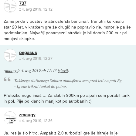
737
::
4. avg 2019, 12:12
Zame pride v poštev le atmosferski bencinar. Trenutni ko kmalu
star 20 let, v kratkem gre že drugič na popravilo rje, motor je pa še
nedotaknjen. Največji posamezni strošek je bil dobrih 200 eur pri
menjavi sklopke.
pegasus
::
4. avg 2019, 12:27
zmaugy
je
4. avg 2019 ob 11:43
izjavil
:
Takšnega službenega Subaru atmosferca sem pred leti na poti Bg
- Lj ene trikrat tankal do polno.
Pretežko nogo imaš ... Za slabih 900km po alpah sem porabil tank
in pol. Pije po klancih manj kot po autobanih ;)
zmaugy
::
4. avg 2019, 12:36
Ja, res je šlo hitro. Ampak z 2.0 turbodizli gre še hitreje in je