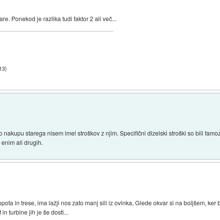
e. Ponekod je razlika tudi faktor 2 ali več...
13
)
 nakupu starega nisem imel stroškov z njim. Specifični dizelski stroški so bili famoz
 enim ali drugih.
pota in trese, ima lažji nos zato manj sili iz ovinka, Glede okvar si na boljšem, ker
n turbine jih je še dosti...