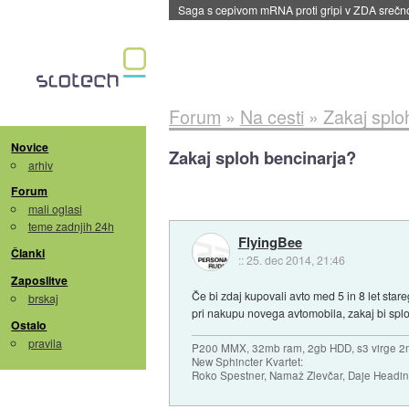
BMW v vozilih začel predvajati reklame
::
dane
Forum
»
Na cesti
»
Zakaj splo
Novice
Zakaj sploh bencinarja?
arhiv
Forum
mali oglasi
teme zadnjih 24h
FlyingBee
Članki
::
25. dec 2014, 21:46
Zaposlitve
Če bi zdaj kupovali avto med 5 in 8 let stare
brskaj
pri nakupu novega avtomobila, zakaj bi spl
Ostalo
pravila
P200 MMX, 32mb ram, 2gb HDD, s3 virge 2
New Sphincter Kvartet:
Roko Spestner, Namaž Zlevčar, Daje Headi