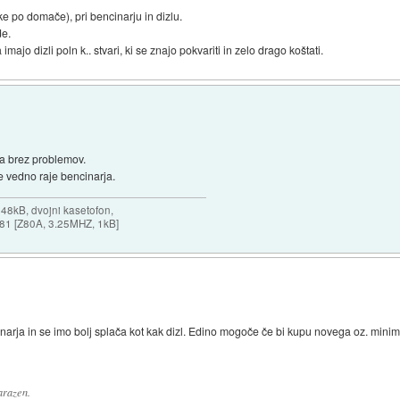
e po domače), pri bencinarju in dizlu.
de.
majo dizli poln k.. stvari, ki se znajo pokvariti in zelo drago koštati.
ja brez problemov.
 vedno raje bencinarja.
 48kB, dvojni kasetofon,
X-81 [Z80A, 3.25MHZ, 1kB]
inarja in se imo bolj splača kot kak dizl. Edino mogoče če bi kupu novega oz. minima
arazen.