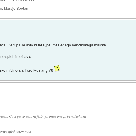
ng, Maraje Spetan
aca. Ce ti pa se avto ni fetis, pa imas enega bencinskega malcka.
no sploh imeti avto.
nsko mrcino ala Ford Mustang V8
laca. Ce ti pa se avto ni fetis, pa imas enega bencinskega
rno sploh imeti avto.