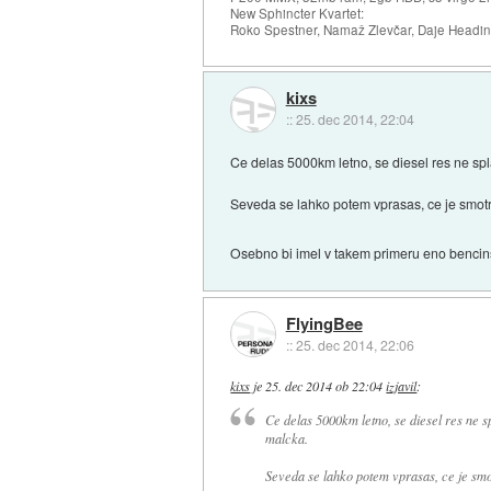
New Sphincter Kvartet:
Roko Spestner, Namaž Zlevčar, Daje Headi
kixs
::
25. dec 2014, 22:04
Ce delas 5000km letno, se diesel res ne spl
Seveda se lahko potem vprasas, ce je smotr
Osebno bi imel v takem primeru eno benci
FlyingBee
::
25. dec 2014, 22:06
kixs
je
25. dec 2014 ob 22:04
izjavil
:
Ce delas 5000km letno, se diesel res ne sp
malcka.
Seveda se lahko potem vprasas, ce je smot