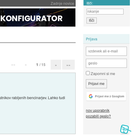
Išči:
Zadnje novice
Prijava
««
«
1
/ 15
»
»»
Zapomni si me
astnikov rabljenih bencinarjev. Lahko tudi
nov uporabnik
pozabili geslo?