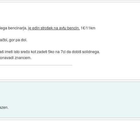
alega bencinarja,
je edin strošek na avtu bencin.
1€/11km
čbi, gor pa dol.
aš imeti isto srečo kot zadeti 5ko na 7ci da dobiš solidnega.
 ponavadi znancem.
razen.