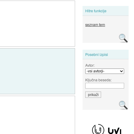
Hitre funkcije
seznam tem
Posebni izpisi
Avtor:
Ključna beseda: