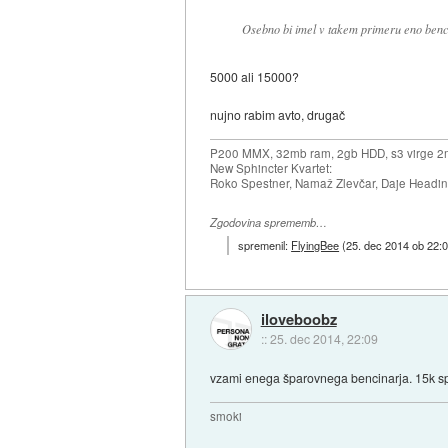
Osebno bi imel v takem primeru eno ben
5000 ali 15000?
nujno rabim avto, drugač
P200 MMX, 32mb ram, 2gb HDD, s3 virge 2
New Sphincter Kvartet:
Roko Spestner, Namaž Zlevčar, Daje Headi
Zgodovina sprememb…
spremenil:
FlyingBee
(
25. dec 2014 ob 22:
iloveboobz
::
25. dec 2014, 22:09
vzami enega šparovnega bencinarja. 15k spet 
smoki