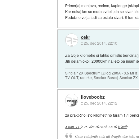
Primerjaj menjavo, recimo, kuplenge (sklopk
Kar nekaj km se mora zvrteti, da se stvar izi
Podobno velja tudi za ostale stvari. S tem da i
cekr
::
25. dec 2014, 22:10
Za tvoje kilometre si lahko omisliš bencinar
Jih delam okoli 20000km na leto pa imam še
Sinclair ZX Spectrum [Zilog Z80A - 3.5 MHz,
TV-OUT, radirke, Sinclair-Basic], Sinclair Z
iloveboobz
::
25. dec 2014, 22:12
za praktično isto kilometrino furam 1.4 benc
Aston_11
je
25. dec 2014 ob 22:10
izjavil
:
Cene rabljenih enih ali drugih niso tako n