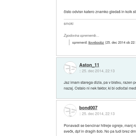
čisto odvisn katero znamko gledaš in kolk star
smoki
Zgodovina sprememb…
spremenil:
iloveboobz
(
25. dec 2014 ob 22:
Aston_11
::
25. dec 2014, 22:13
Jaz imam starega dizla, pa v bistvu, razen po
nazaj. Ostalo ni nek faktor, ki bi odločal med
bond007
::
25. dec 2014, 22:13
Ponavadi se bencinar hitreje ogreje, manj ro
svečk, dpf in dragih šob. No pa tudi brez dmf i