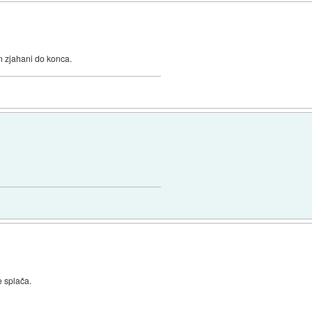
in zjahani do konca.
e splača.