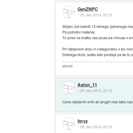
GenZNPC
::
25. dec 2014, 22:10
Stojan, kot lastnik 13 letnega zjahanega m
Pa potrošni material.
To pove na kratko vse pluse pa minuse v ena
Pri rabljenem dizlu in nategunstvu v slo mor
Dobrega dizla, redko kdo prodaja pa še to
skibidi
Aston_11
::
25. dec 2014, 22:10
Cene rabljenih enih ali drugih niso tako na
feryz
::
25. dec 2014, 22:10