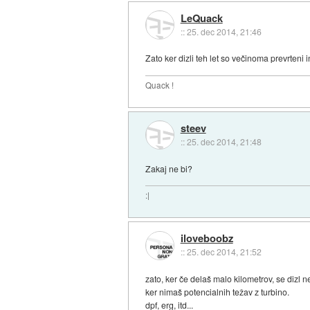
LeQuack
::
25. dec 2014, 21:46
Zato ker dizli teh let so večinoma prevrteni 
Quack !
steev
::
25. dec 2014, 21:48
Zakaj ne bi?
:|
iloveboobz
::
25. dec 2014, 21:52
zato, ker če delaš malo kilometrov, se dizl n
ker nimaš potencialnih težav z turbino.
dpf, erg, itd...