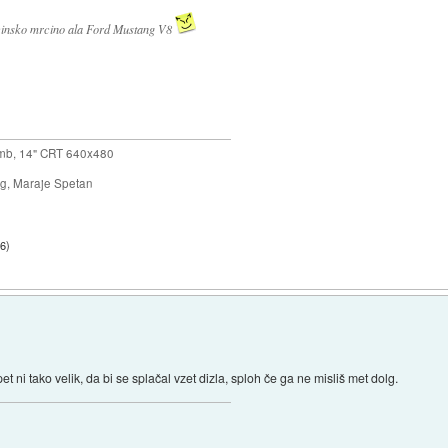
cinsko mrcino ala Ford Mustang V8
mb, 14" CRT 640x480
ng, Maraje Spetan
06
)
ni tako velik, da bi se splačal vzet dizla, sploh če ga ne misliš met dolg.