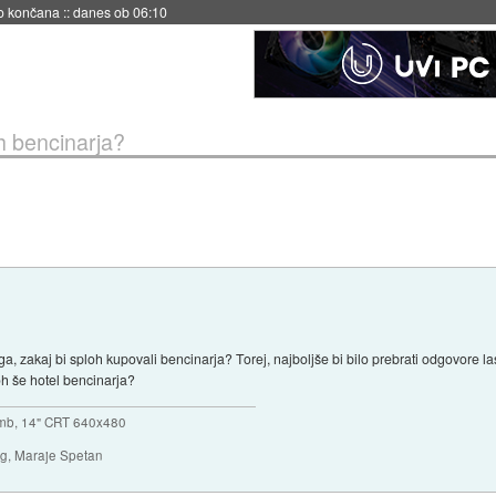
s ob 06:09
h bencinarja?
ga, zakaj bi sploh kupovali bencinarja? Torej, najboljše bi bilo prebrati odgovore l
oh še hotel bencinarja?
mb, 14" CRT 640x480
ng, Maraje Spetan