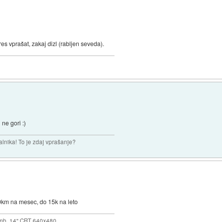
s vprašat, zakaj dizl (rabljen seveda).
ne gori :)
nalnika! To je zdaj vprašanje?
0km na mesec, do 15k na leto
mb, 14" CRT 640x480