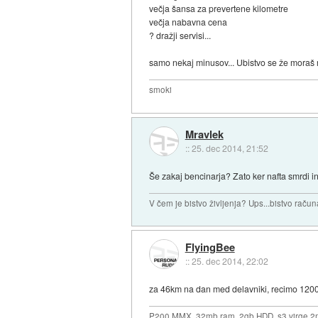
večja šansa za prevertene kilometre
večja nabavna cena
? dražji servisi...
samo nekaj minusov... Ubistvo se že moraš re
smoki
Mravlek
::
25. dec 2014, 21:52
Še zakaj bencinarja? Zato ker nafta smrdi in 
V čem je bistvo življenja? Ups...bistvo raču
FlyingBee
::
25. dec 2014, 22:02
za 46km na dan med delavniki, recimo 120
P200 MMX, 32mb ram, 2gb HDD, s3 virge 2