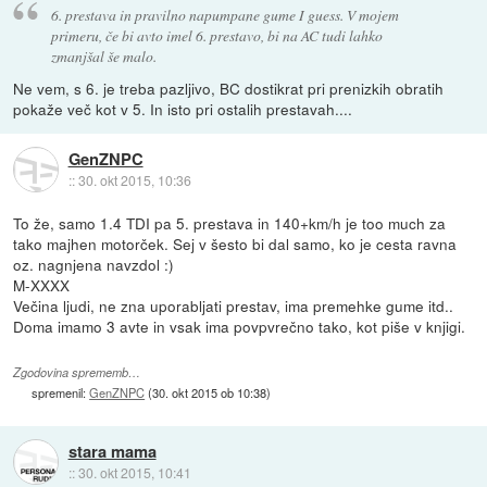
6. prestava in pravilno napumpane gume I guess. V mojem
primeru, če bi avto imel 6. prestavo, bi na AC tudi lahko
zmanjšal še malo.
Ne vem, s 6. je treba pazljivo, BC dostikrat pri prenizkih obratih
pokaže več kot v 5. In isto pri ostalih prestavah....
GenZNPC
::
30. okt 2015, 10:36
To že, samo 1.4 TDI pa 5. prestava in 140+km/h je too much za
tako majhen motorček. Sej v šesto bi dal samo, ko je cesta ravna
oz. nagnjena navzdol :)
M-XXXX
Večina ljudi, ne zna uporabljati prestav, ima premehke gume itd..
Doma imamo 3 avte in vsak ima povpvrečno tako, kot piše v knjigi.
Zgodovina sprememb…
spremenil:
GenZNPC
(
30. okt 2015 ob 10:38
)
stara mama
::
30. okt 2015, 10:41