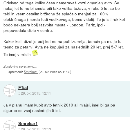
Odvisno od tega koliko časa nameravaš vozti omenjen avto. Še
nekaj let to ne bi smela biti tako velika težava, v roku 5 let se bo
tebi in vsem ostalim bržkone že splačalo menjati za 100%
električnega (morda tudi vodikovega, bomo videli). To je isti rok kot
bodo nekatera bolj razvpita mesta - London, Pariz, ipd -
prepovedala dizle v centru.
Kakor koli, dizel je bolj kot ne na poti izumrtja, bencin pa mu je tu
tesno za petami. Avta ne kupuješ za naslednjih 20 let, prej 5-7 let.
To imej v mislih
Zgodovina sprememb…
spremenil:
Smrekar1
(
29. okt 2015 ob 11:33
)
FTad
::
29. okt 2015, 12:11
Ja v planu imam kupit avto letnik 2010 ali mlajsi, imel bi ga pa
sigurno se vsaj naslednjih 5 let.
Smrekar1
::
29. okt 2015, 12:13