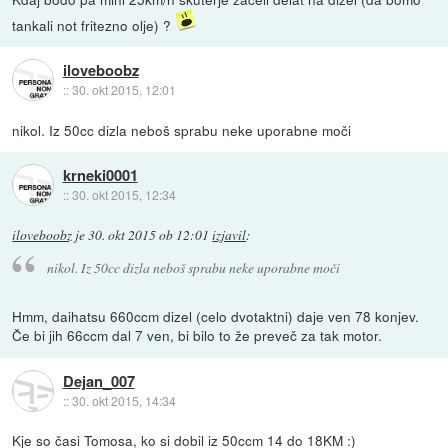
tankali not fritezno olje) ?
iloveboobz
::
30. okt 2015, 12:01
nikol. Iz 50cc dizla neboš sprabu neke uporabne moči
krneki0001
::
30. okt 2015, 12:34
iloveboobz
je
30. okt 2015 ob 12:01
izjavil
:
nikol. Iz 50cc dizla neboš sprabu neke uporabne moči
Hmm, daihatsu 660ccm dizel (celo dvotaktni) daje ven 78 konjev.
Če bi jih 66ccm dal 7 ven, bi bilo to že preveč za tak motor.
Dejan_007
::
30. okt 2015, 14:34
Kje so časi Tomosa, ko si dobil iz 50ccm 14 do 18KM :)