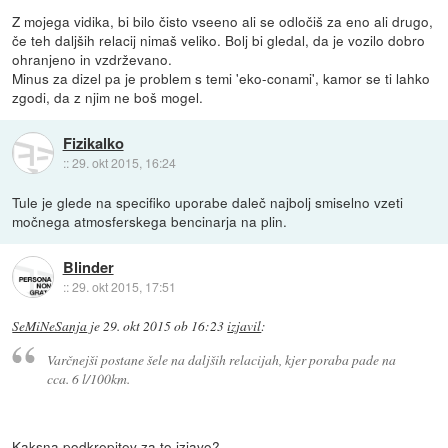
Z mojega vidika, bi bilo čisto vseeno ali se odločiš za eno ali drugo,
če teh daljših relacij nimaš veliko. Bolj bi gledal, da je vozilo dobro
ohranjeno in vzdrževano.
Minus za dizel pa je problem s temi 'eko-conami', kamor se ti lahko
zgodi, da z njim ne boš mogel.
Fizikalko
::
29. okt 2015, 16:24
Tule je glede na specifiko uporabe daleč najbolj smiselno vzeti
močnega atmosferskega bencinarja na plin.
Blinder
::
29. okt 2015, 17:51
SeMiNeSanja
je
29. okt 2015 ob 16:23
izjavil
:
Varčnejši postane šele na daljših relacijah, kjer poraba pade na
cca. 6 l/100km.
Kaksna podkrepitev za to izjavo?