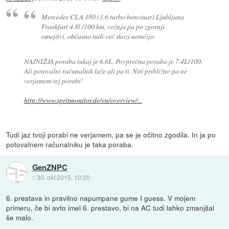
Mercedes CLA 180 (1.6 turbo bencinar) Ljubljana
Frankfurt 4.8l /100 km, vožnja pa po zgornji
omejitvi, občasno tudi več skozi nemčijo.
NAJNIŽJA poraba tukaj je 6.6L. Povprečna poraba je 7.4L/100.
Ali potovalni računalnik laže ali pa ti. Niti približno pa ne
verjamem tej porabi!
http://www.spritmonitor.de/en/overview/...
Tudi jaz tvoji porabi ne verjamem, pa se je očitno zgodila. In ja po
potovalnem računalniku je taka poraba.
GenZNPC
::
30. okt 2015, 10:20
6. prestava in pravilno napumpane gume I guess. V mojem
primeru, če bi avto imel 6. prestavo, bi na AC tudi lahko zmanjšal
še malo.