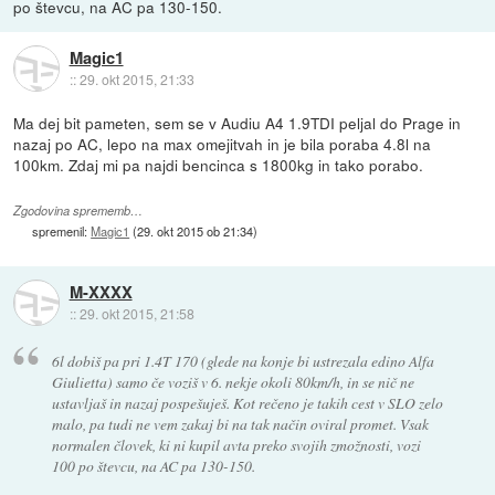
po števcu, na AC pa 130-150.
Magic1
::
29. okt 2015, 21:33
Ma dej bit pameten, sem se v Audiu A4 1.9TDI peljal do Prage in
nazaj po AC, lepo na max omejitvah in je bila poraba 4.8l na
100km. Zdaj mi pa najdi bencinca s 1800kg in tako porabo.
Zgodovina sprememb…
spremenil:
Magic1
(
29. okt 2015 ob 21:34
)
M-XXXX
::
29. okt 2015, 21:58
6l dobiš pa pri 1.4T 170 (glede na konje bi ustrezala edino Alfa
Giulietta) samo če voziš v 6. nekje okoli 80km/h, in se nič ne
ustavljaš in nazaj pospešuješ. Kot rečeno je takih cest v SLO zelo
malo, pa tudi ne vem zakaj bi na tak način oviral promet. Vsak
normalen človek, ki ni kupil avta preko svojih zmožnosti, vozi
100 po števcu, na AC pa 130-150.