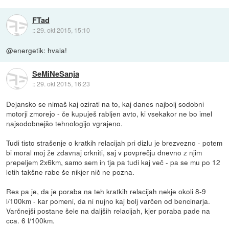
FTad
::
29. okt 2015, 15:10
@energetik: hvala!
SeMiNeSanja
::
29. okt 2015, 16:23
Dejansko se nimaš kaj ozirati na to, kaj danes najbolj sodobni
motorji zmorejo - če kupuješ rabljen avto, ki vsekakor ne bo imel
najsodobnejšo tehnologijo vgrajeno.
Tudi tisto strašenje o kratkih relacijah pri dizlu je brezvezno - potem
bi moral moj že zdavnaj crkniti, saj v povprečju dnevno z njim
prepeljem 2x6km, samo sem in tja pa tudi kaj več - pa se mu po 12
letih takšne rabe še nikjer nič ne pozna.
Res pa je, da je poraba na teh kratkih relacijah nekje okoli 8-9
l/100km - kar pomeni, da ni nujno kaj bolj varčen od bencinarja.
Varčnejši postane šele na daljših relacijah, kjer poraba pade na
cca. 6 l/100km.