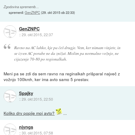
Zgodovina sprememb…
spremenil:
GenZNPC
(
29. okt 2015 ob 22:33
)
GenZNPC
::
29. okt 2015, 22:37
Ravno na AC lahko, kje pa češ drugje. Vem, ker nimam vinjete, in
se izven AC porabe ne da znižat. Mislim pa normalno vožnjo, ne
cijazenje 70-80 po regionalkah.
Meni pa se zdi da sem ravno na reginalkah prišparal največ z
vožnjo 100kmh, ker ima avto samo 5 prestav.
Spajky
::
29. okt 2015, 22:50
Koliko drv popije moj avto?
...
njyngs
::
30. okt 2015, 07:58