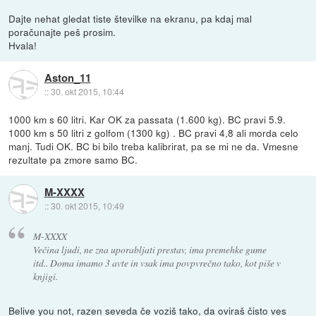
Dajte nehat gledat tiste številke na ekranu, pa kdaj mal
poračunajte peš prosim.
Hvala!
Aston_11
::
30. okt 2015, 10:44
1000 km s 60 litri. Kar OK za passata (1.600 kg). BC pravi 5.9.
1000 km s 50 litri z golfom (1300 kg) . BC pravi 4,8 ali morda celo
manj. Tudi OK. BC bi bilo treba kalibrirat, pa se mi ne da. Vmesne
rezultate pa zmore samo BC.
M-XXXX
::
30. okt 2015, 10:49
M-XXXX
Večina ljudi, ne zna uporabljati prestav, ima premehke gume
itd.. Doma imamo 3 avte in vsak ima povpvrečno tako, kot piše v
knjigi.
Belive you not, razen seveda če voziš tako, da oviraš čisto ves