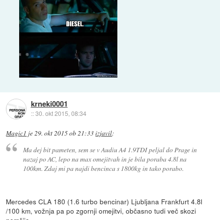
krneki0001
::
30. okt 2015, 08:34
Magic1
je
29. okt 2015 ob 21:33
izjavil
:
Ma dej bit pameten, sem se v Audiu A4 1.9TDI peljal do Prage in
nazaj po AC, lepo na max omejitvah in je bila poraba 4.8l na
100km. Zdaj mi pa najdi bencinca s 1800kg in tako porabo.
Mercedes CLA 180 (1.6 turbo bencinar) Ljubljana Frankfurt 4.8l
/100 km, vožnja pa po zgornji omejitvi, občasno tudi več skozi
nemčijo.