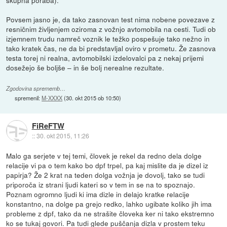
skupna poraba).
Povsem jasno je, da tako zasnovan test nima nobene povezave z
resničnim življenjem oziroma z vožnjo avtomobila na cesti. Tudi ob
izjemnem trudu namreč voznik le težko pospešuje tako nežno in
tako kratek čas, ne da bi predstavljal oviro v prometu. Že zasnova
testa torej ni realna, avtomobilski izdelovalci pa z nekaj prijemi
dosežejo še boljše – in še bolj nerealne rezultate.
Zgodovina sprememb…
spremenil:
M-XXXX
(
30. okt 2015 ob 10:50
)
FiReFTW
::
30. okt 2015, 11:26
Malo ga serjete v tej temi, človek je rekel da redno dela dolge
relacije vi pa o tem kako bo dpf trpel, pa kaj mislite da je dizel iz
papirja? Že 2 krat na teden dolga vožnja je dovolj, tako se tudi
priporoča iz strani ljudi kateri so v tem in se na to spoznajo.
Poznam ogromno ljudi ki ima dizle in delajo kratke relacije
konstantno, na dolge pa grejo redko, lahko ugibate koliko jih ima
probleme z dpf, tako da ne strašite človeka ker ni tako ekstremno
ko se tukaj govori. Pa tudi glede puščanja dizla v prostem teku