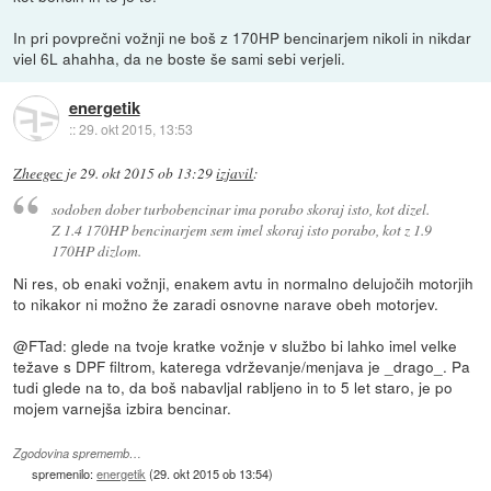
In pri povprečni vožnji ne boš z 170HP bencinarjem nikoli in nikdar
viel 6L ahahha, da ne boste še sami sebi verjeli.
energetik
::
29. okt 2015, 13:53
Zheegec
je
29. okt 2015 ob 13:29
izjavil
:
sodoben dober turbobencinar ima porabo skoraj isto, kot dizel.
Z 1.4 170HP bencinarjem sem imel skoraj isto porabo, kot z 1.9
170HP dizlom.
Ni res, ob enaki vožnji, enakem avtu in normalno delujočih motorjih
to nikakor ni možno že zaradi osnovne narave obeh motorjev.
@FTad: glede na tvoje kratke vožnje v službo bi lahko imel velke
težave s DPF filtrom, katerega vdrževanje/menjava je _drago_. Pa
tudi glede na to, da boš nabavljal rabljeno in to 5 let staro, je po
mojem varnejša izbira bencinar.
Zgodovina sprememb…
spremenilo:
energetik
(
29. okt 2015 ob 13:54
)