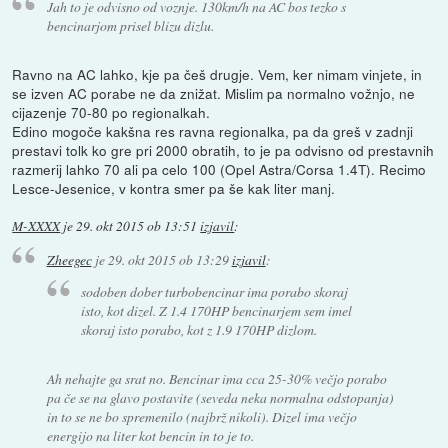
Jah to je odvisno od voznje. 130km/h na AC bos tezko s
bencinarjom prisel blizu dizlu.
Ravno na AC lahko, kje pa češ drugje. Vem, ker nimam vinjete, in
se izven AC porabe ne da znižat. Mislim pa normalno vožnjo, ne
cijazenje 70-80 po regionalkah.
Edino mogoče kakšna res ravna regionalka, pa da greš v zadnji
prestavi tolk ko gre pri 2000 obratih, to je pa odvisno od prestavnih
razmerij lahko 70 ali pa celo 100 (Opel Astra/Corsa 1.4T). Recimo
Lesce-Jesenice, v kontra smer pa še kak liter manj.
M-XXXX
je
29. okt 2015 ob 13:51
izjavil
:
Zheegec
je
29. okt 2015 ob 13:29
izjavil
:
sodoben dober turbobencinar ima porabo skoraj
isto, kot dizel. Z 1.4 170HP bencinarjem sem imel
skoraj isto porabo, kot z 1.9 170HP dizlom.
Ah nehajte ga srat no. Bencinar ima cca 25-30% večjo porabo
pa če se na glavo postavite (seveda neka normalna odstopanja)
in to se ne bo spremenilo (najbrž nikoli). Dizel ima večjo
energijo na liter kot bencin in to je to.