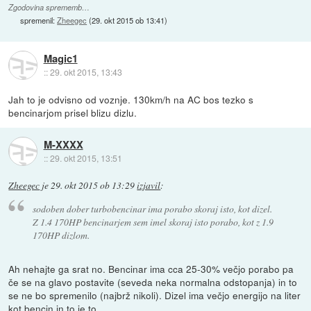
Zgodovina sprememb…
spremenil:
Zheegec
(
29. okt 2015 ob 13:41
)
Magic1
::
29. okt 2015, 13:43
Jah to je odvisno od voznje. 130km/h na AC bos tezko s
bencinarjom prisel blizu dizlu.
M-XXXX
::
29. okt 2015, 13:51
Zheegec
je
29. okt 2015 ob 13:29
izjavil
:
sodoben dober turbobencinar ima porabo skoraj isto, kot dizel.
Z 1.4 170HP bencinarjem sem imel skoraj isto porabo, kot z 1.9
170HP dizlom.
Ah nehajte ga srat no. Bencinar ima cca 25-30% večjo porabo pa
če se na glavo postavite (seveda neka normalna odstopanja) in to
se ne bo spremenilo (najbrž nikoli). Dizel ima večjo energijo na liter
kot bencin in to je to.