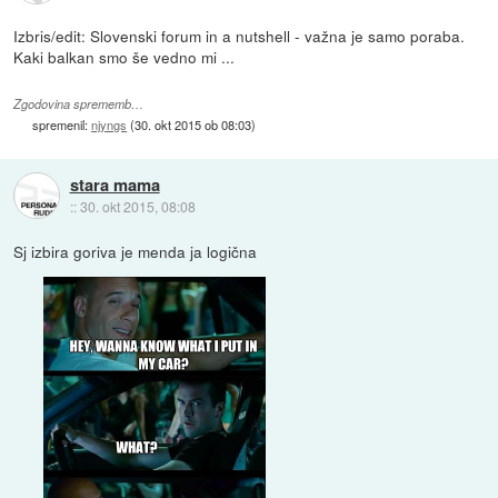
Izbris/edit: Slovenski forum in a nutshell - važna je samo poraba.
Kaki balkan smo še vedno mi ...
Zgodovina sprememb…
spremenil:
njyngs
(
30. okt 2015 ob 08:03
)
stara mama
::
30. okt 2015, 08:08
Sj izbira goriva je menda ja logična