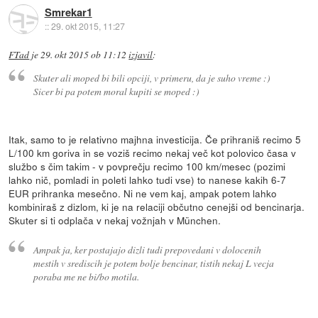
Smrekar1
::
29. okt 2015, 11:27
FTad
je
29. okt 2015 ob 11:12
izjavil
:
Skuter ali moped bi bili opciji, v primeru, da je suho vreme :)
Sicer bi pa potem moral kupiti se moped :)
Itak, samo to je relativno majhna investicija. Če prihraniš recimo 5
L/100 km goriva in se voziš recimo nekaj več kot polovico časa v
službo s čim takim - v povprečju recimo 100 km/mesec (pozimi
lahko nič, pomladi in poleti lahko tudi vse) to nanese kakih 6-7
EUR prihranka mesečno. Ni ne vem kaj, ampak potem lahko
kombiniraš z dizlom, ki je na relaciji občutno cenejši od bencinarja.
Skuter si ti odplača v nekaj vožnjah v München.
Ampak ja, ker postajajo dizli tudi prepovedani v dolocenih
mestih v srediscih je potem bolje bencinar, tistih nekaj L vecja
poraba me ne bi/bo motila.