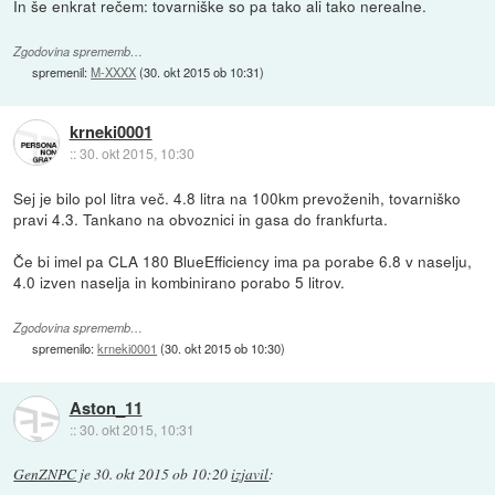
In še enkrat rečem: tovarniške so pa tako ali tako nerealne.
Zgodovina sprememb…
spremenil:
M-XXXX
(
30. okt 2015 ob 10:31
)
krneki0001
::
30. okt 2015, 10:30
Sej je bilo pol litra več. 4.8 litra na 100km prevoženih, tovarniško
pravi 4.3. Tankano na obvoznici in gasa do frankfurta.
Če bi imel pa CLA 180 BlueEfficiency ima pa porabe 6.8 v naselju,
4.0 izven naselja in kombinirano porabo 5 litrov.
Zgodovina sprememb…
spremenilo:
krneki0001
(
30. okt 2015 ob 10:30
)
Aston_11
::
30. okt 2015, 10:31
GenZNPC
je
30. okt 2015 ob 10:20
izjavil
: