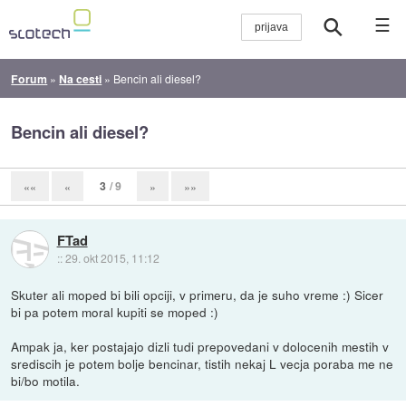
☰
Forum
»
Na cesti
»
Bencin ali diesel?
Bencin ali diesel?
3
/ 9
««
«
»
»»
FTad
::
29. okt 2015, 11:12
Skuter ali moped bi bili opciji, v primeru, da je suho vreme :) Sicer
bi pa potem moral kupiti se moped :)
Ampak ja, ker postajajo dizli tudi prepovedani v dolocenih mestih v
srediscih je potem bolje bencinar, tistih nekaj L vecja poraba me ne
bi/bo motila.