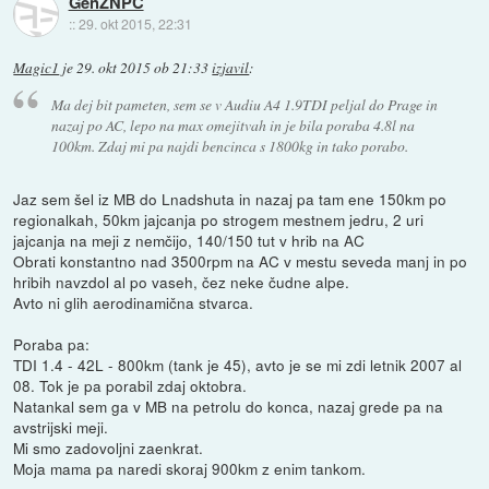
GenZNPC
::
29. okt 2015, 22:31
Magic1
je
29. okt 2015 ob 21:33
izjavil
:
Ma dej bit pameten, sem se v Audiu A4 1.9TDI peljal do Prage in
nazaj po AC, lepo na max omejitvah in je bila poraba 4.8l na
100km. Zdaj mi pa najdi bencinca s 1800kg in tako porabo.
Jaz sem šel iz MB do Lnadshuta in nazaj pa tam ene 150km po
regionalkah, 50km jajcanja po strogem mestnem jedru, 2 uri
jajcanja na meji z nemčijo, 140/150 tut v hrib na AC
Obrati konstantno nad 3500rpm na AC v mestu seveda manj in po
hribih navzdol al po vaseh, čez neke čudne alpe.
Avto ni glih aerodinamična stvarca.
Poraba pa:
TDI 1.4 - 42L - 800km (tank je 45), avto je se mi zdi letnik 2007 al
08. Tok je pa porabil zdaj oktobra.
Natankal sem ga v MB na petrolu do konca, nazaj grede pa na
avstrijski meji.
Mi smo zadovoljni zaenkrat.
Moja mama pa naredi skoraj 900km z enim tankom.