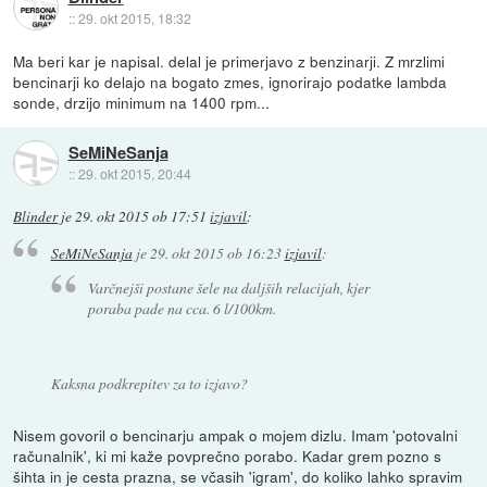
::
29. okt 2015, 18:32
Ma beri kar je napisal. delal je primerjavo z benzinarji. Z mrzlimi
bencinarji ko delajo na bogato zmes, ignorirajo podatke lambda
sonde, drzijo minimum na 1400 rpm...
SeMiNeSanja
::
29. okt 2015, 20:44
Blinder
je
29. okt 2015 ob 17:51
izjavil
:
SeMiNeSanja
je
29. okt 2015 ob 16:23
izjavil
:
Varčnejši postane šele na daljših relacijah, kjer
poraba pade na cca. 6 l/100km.
Kaksna podkrepitev za to izjavo?
Nisem govoril o bencinarju ampak o mojem dizlu. Imam 'potovalni
računalnik', ki mi kaže povprečno porabo. Kadar grem pozno s
šihta in je cesta prazna, se včasih 'igram', do koliko lahko spravim