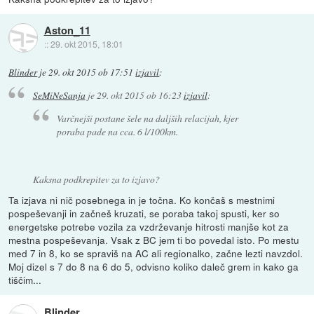
Aston_11
::
29. okt 2015, 18:01
Blinder
je
29. okt 2015 ob 17:51
izjavil
:
SeMiNeSanja
je
29. okt 2015 ob 16:23
izjavil
:
Varčnejši postane šele na daljših relacijah, kjer
poraba pade na cca. 6 l/100km.
Kaksna podkrepitev za to izjavo?
Ta izjava ni nič posebnega in je točna. Ko končaš s mestnimi
pospeševanji in začneš kruzati, se poraba takoj spusti, ker so
energetske potrebe vozila za vzdrževanje hitrosti manjše kot za
mestna pospeševanja. Vsak z BC jem ti bo povedal isto. Po mestu
med 7 in 8, ko se spraviš na AC ali regionalko, začne lezti navzdol.
Moj dizel s 7 do 8 na 6 do 5, odvisno koliko daleč grem in kako ga
tiščim...
Blinder