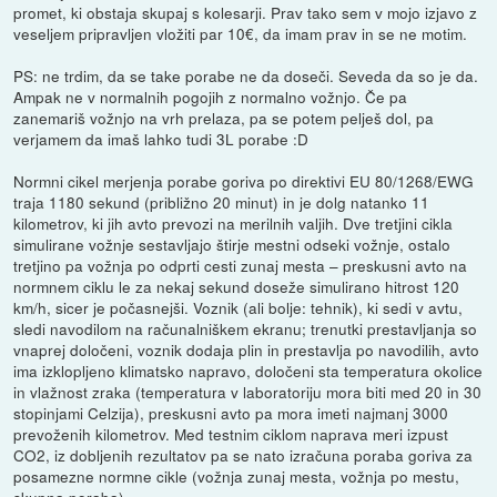
promet, ki obstaja skupaj s kolesarji. Prav tako sem v mojo izjavo z
veseljem pripravljen vložiti par 10€, da imam prav in se ne motim.
PS: ne trdim, da se take porabe ne da doseči. Seveda da so je da.
Ampak ne v normalnih pogojih z normalno vožnjo. Če pa
zanemariš vožnjo na vrh prelaza, pa se potem pelješ dol, pa
verjamem da imaš lahko tudi 3L porabe :D
Normni cikel merjenja porabe goriva po direktivi EU 80/1268/EWG
traja 1180 sekund (približno 20 minut) in je dolg natanko 11
kilometrov, ki jih avto prevozi na merilnih valjih. Dve tretjini cikla
simulirane vožnje sestavljajo štirje mestni odseki vožnje, ostalo
tretjino pa vožnja po odprti cesti zunaj mesta – preskusni avto na
normnem ciklu le za nekaj sekund doseže simulirano hitrost 120
km/h, sicer je počasnejši. Voznik (ali bolje: tehnik), ki sedi v avtu,
sledi navodilom na računalniškem ekranu; trenutki prestavljanja so
vnaprej določeni, voznik dodaja plin in prestavlja po navodilih, avto
ima izklopljeno klimatsko napravo, določeni sta temperatura okolice
in vlažnost zraka (temperatura v laboratoriju mora biti med 20 in 30
stopinjami Celzija), preskusni avto pa mora imeti najmanj 3000
prevoženih kilometrov. Med testnim ciklom naprava meri izpust
CO2, iz dobljenih rezultatov pa se nato izračuna poraba goriva za
posamezne normne cikle (vožnja zunaj mesta, vožnja po mestu,