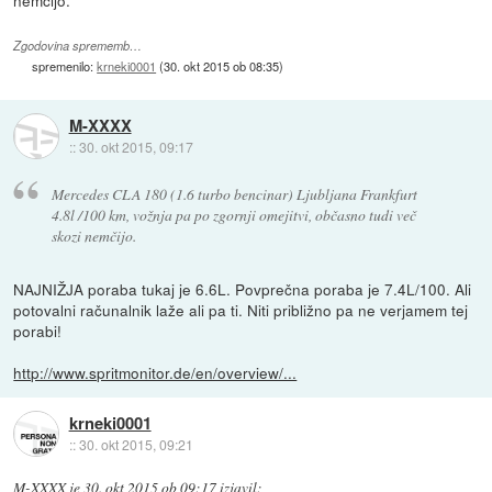
Zgodovina sprememb…
spremenilo:
krneki0001
(
30. okt 2015 ob 08:35
)
M-XXXX
::
30. okt 2015, 09:17
Mercedes CLA 180 (1.6 turbo bencinar) Ljubljana Frankfurt
4.8l /100 km, vožnja pa po zgornji omejitvi, občasno tudi več
skozi nemčijo.
NAJNIŽJA poraba tukaj je 6.6L. Povprečna poraba je 7.4L/100. Ali
potovalni računalnik laže ali pa ti. Niti približno pa ne verjamem tej
porabi!
http://www.spritmonitor.de/en/overview/...
krneki0001
::
30. okt 2015, 09:21
M-XXXX
je
30. okt 2015 ob 09:17
izjavil
: