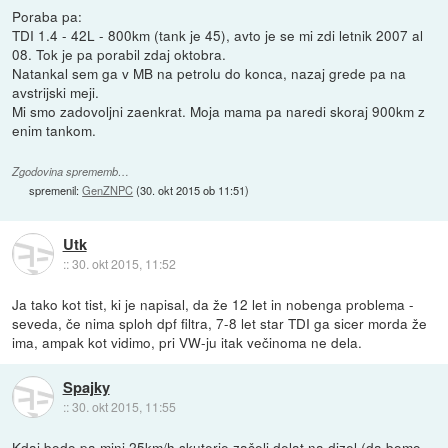
Poraba pa:
TDI 1.4 - 42L - 800km (tank je 45), avto je se mi zdi letnik 2007 al
08. Tok je pa porabil zdaj oktobra.
Natankal sem ga v MB na petrolu do konca, nazaj grede pa na
avstrijski meji.
Mi smo zadovoljni zaenkrat. Moja mama pa naredi skoraj 900km z
enim tankom.
Zgodovina sprememb…
spremenil:
GenZNPC
(
30. okt 2015 ob 11:51
)
Utk
::
30. okt 2015, 11:52
Ja tako kot tist, ki je napisal, da že 12 let in nobenga problema -
seveda, če nima sploh dpf filtra, 7-8 let star TDI ga sicer morda že
ima, ampak kot vidimo, pri VW-ju itak večinoma ne dela.
Spajky
::
30. okt 2015, 11:55
Kdaj bodo pa mini 25km/h skuterje začeli delat na dizel (da bomo