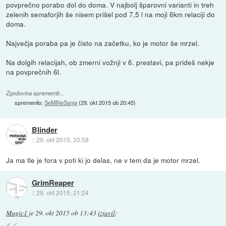
povprečno porabo dol do doma. V najbolj šparovni varianti in treh
zelenih semaforjih še nisem prišel pod 7,5 l na moji 6km relaciji do
doma.
Največja poraba pa je čisto na začetku, ko je motor še mrzel.
Na dolgih relacijah, ob zmerni vožnji v 6. prestavi, pa prideš nekje
na povprečnih 6l.
Zgodovina sprememb…
spremenilo:
SeMiNeSanja
(
29. okt 2015 ob 20:45
)
Blinder
::
29. okt 2015, 20:58
Ja ma tle je fora v poti ki jo delas, ne v tem da je motor mrzel.
GrimReaper
::
29. okt 2015, 21:24
Magic1
je
29. okt 2015 ob 13:43
izjavil
: