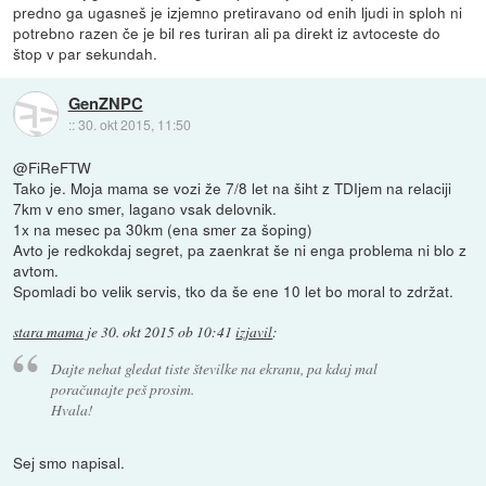
predno ga ugasneš je izjemno pretiravano od enih ljudi in sploh ni
potrebno razen če je bil res turiran ali pa direkt iz avtoceste do
štop v par sekundah.
GenZNPC
::
30. okt 2015, 11:50
@FiReFTW
Tako je. Moja mama se vozi že 7/8 let na šiht z TDIjem na relaciji
7km v eno smer, lagano vsak delovnik.
1x na mesec pa 30km (ena smer za šoping)
Avto je redkokdaj segret, pa zaenkrat še ni enga problema ni blo z
avtom.
Spomladi bo velik servis, tko da še ene 10 let bo moral to zdržat.
stara mama
je
30. okt 2015 ob 10:41
izjavil
:
Dajte nehat gledat tiste številke na ekranu, pa kdaj mal
poračunajte peš prosim.
Hvala!
Sej smo napisal.