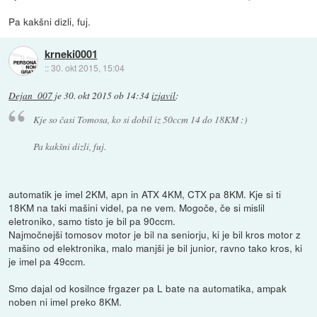
Pa kakšni dizli, fuj.
krneki0001
::
30. okt 2015, 15:04
Dejan_007
je
30. okt 2015 ob 14:34
izjavil
:
Kje so časi Tomosa, ko si dobil iz 50ccm 14 do 18KM :)
Pa kakšni dizli, fuj.
automatik je imel 2KM, apn in ATX 4KM, CTX pa 8KM. Kje si ti
18KM na taki mašini videl, pa ne vem. Mogoče, če si mislil
eletroniko, samo tisto je bil pa 90ccm.
Najmočnejši tomosov motor je bil na seniorju, ki je bil kros motor z
mašino od elektronika, malo manjši je bil junior, ravno tako kros, ki
je imel pa 49ccm.
Smo dajal od kosilnce frgazer pa L bate na automatika, ampak
noben ni imel preko 8KM.