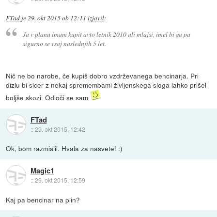
FTad
je
29. okt 2015 ob 12:11
izjavil
:
Ja v planu imam kupit avto letnik 2010 ali mlajsi, imel bi ga pa
sigurno se vsaj naslednjih 5 let.
Nič ne bo narobe, če kupiš dobro vzdrževanega bencinarja. Pri
dizlu bi sicer z nekaj spremembami življenskega sloga lahko prišel
boljše skozi. Odloči se sam
FTad
::
29. okt 2015, 12:42
Ok, bom razmislil. Hvala za nasvete! :)
Magic1
::
29. okt 2015, 12:59
Kaj pa bencinar na plin?