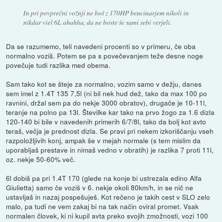
In pri povprečni vožnji ne boš z 170HP bencinarjem nikoli in
nikdar viel 6L ahahha, da ne boste še sami sebi verjeli.
Da se razumemo, teli navedeni procenti so v primeru, če oba
normalno voziš. Potem se pa s povečevanjem teže desne noge
povečuje tudi razlika med obema.
Sam tako kot se šteje za normalno, vozim samo v dežju, danes
sem imel z 1.4T 135 7,5l (ni bil nek hud dež, tako da max 100 po
ravnini, držal sem pa do nekje 3000 obratov), drugače je 10-11l,
teranje na polno pa 13l. Številke kar tako na prvo žogo za 1.6 dizla
120-140 bi bile v navedenih primerih 6/7/8l, tako da bolj kot avto
teraš, večja je prednost dizla. Se pravi pri nekem izkoriščanju vseh
razpoložljivih konj, ampak še v mejah normale (s tem mislim da
uporabljaš prestave in nimaš vedno v obratih) je razlika 7 proti 11l,
oz. nekje 50-60% več.
6l dobiš pa pri 1.4T 170 (glede na konje bi ustrezala edino Alfa
Giulietta) samo če voziš v 6. nekje okoli 80km/h, in se nič ne
ustavljaš in nazaj pospešuješ. Kot rečeno je takih cest v SLO zelo
malo, pa tudi ne vem zakaj bi na tak način oviral promet. Vsak
normalen človek, ki ni kupil avta preko svojih zmožnosti, vozi 100