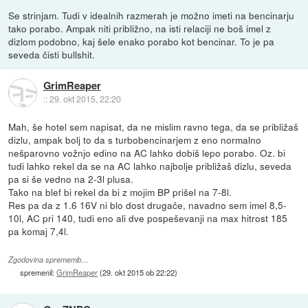
Se strinjam. Tudi v idealnih razmerah je možno imeti na bencinarju
tako porabo. Ampak niti približno, na isti relaciji ne boš imel z
dizlom podobno, kaj šele enako porabo kot bencinar. To je pa
seveda čisti bullshit.
GrimReaper
::
29. okt 2015, 22:20
Mah, še hotel sem napisat, da ne mislim ravno tega, da se približaš
dizlu, ampak bolj to da s turbobencinarjem z eno normalno
nešparovno vožnjo edino na AC lahko dobiš lepo porabo. Oz. bi
tudi lahko rekel da se na AC lahko najbolje približaš dizlu, seveda
pa si še vedno na 2-3l plusa.
Tako na blef bi rekel da bi z mojim BP prišel na 7-8l.
Res pa da z 1.6 16V ni blo dost drugače, navadno sem imel 8,5-
10l, AC pri 140, tudi eno ali dve pospeševanji na max hitrost 185
pa komaj 7,4l.
Zgodovina sprememb…
spremenil:
GrimReaper
(
29. okt 2015 ob 22:22
)