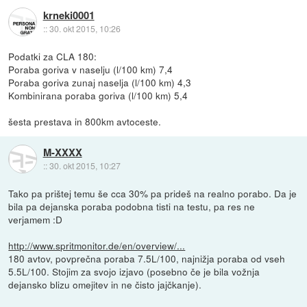
krneki0001
::
30. okt 2015, 10:26
Podatki za CLA 180:
Poraba goriva v naselju (l/100 km) 7,4
Poraba goriva zunaj naselja (l/100 km) 4,3
Kombinirana poraba goriva (l/100 km) 5,4
šesta prestava in 800km avtoceste.
M-XXXX
::
30. okt 2015, 10:27
Tako pa prištej temu še cca 30% pa prideš na realno porabo. Da je
bila pa dejanska poraba podobna tisti na testu, pa res ne
verjamem :D
http://www.spritmonitor.de/en/overview/...
180 avtov, povprečna poraba 7.5L/100, najnižja poraba od vseh
5.5L/100. Stojim za svojo izjavo (posebno če je bila vožnja
dejansko blizu omejitev in ne čisto jajčkanje).