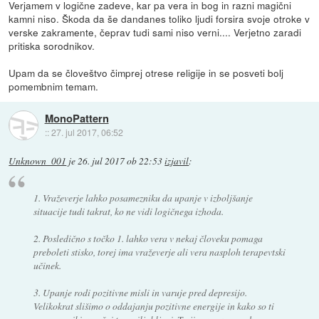
Verjamem v logične zadeve, kar pa vera in bog in razni magični
kamni niso. Škoda da še dandanes toliko ljudi forsira svoje otroke v
verske zakramente, čeprav tudi sami niso verni.... Verjetno zaradi
pritiska sorodnikov.
Upam da se človeštvo čimprej otrese religije in se posveti bolj
pomembnim temam.
MonoPattern
::
27. jul 2017, 06:52
Unknown_001
je
26. jul 2017 ob 22:53
izjavil
:
1. Vraževerje lahko posamezniku da upanje v izboljšanje
situacije tudi takrat, ko ne vidi logičnega izhoda.
2. Posledično s točko 1. lahko vera v nekaj človeku pomaga
preboleti stisko, torej ima vraževerje ali vera nasploh terapevtski
učinek.
3. Upanje rodi pozitivne misli in varuje pred depresijo.
Velikokrat slišimo o oddajanju pozitivne energije in kako so ti