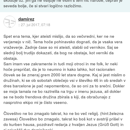
škoduje oz. jim ga ne vsiljuje ne vidim s tem nič narobe, čeprav je
seveda bolje, če si stvari logično razložimo.
damirez
::
27. jul 2017, 07:18
Spet ena tema, kjer ateisti mislijo, da so večvredni, ker ne ne
verjamejo v nič. Tema hoče pohinavsko dognati, da je vsaka vera
vraževerje. Zadnje čase so mi ateisti, slabši od vernikov. Saj se
slednji bolj trudijo dokazati, da bog ne obstaja, kot verniki da
obstaja.
Sam imam vse zakramente in tudi moji otroci in me folk, kr neki
hoče prepričat, da je to neumno in kako lahko, kot racionalen
človek se še zmeraj grem 2000 let stare dogme. Kaj si jest mislim o
družinah, ki se ob sobotah oblečejo vsi v številko 46 in ob sredah v
dres barcelone je pač nepomembno, če so oni za to srečni. Dokler
se moja tamala ne bo raztrelila na trgu v imenu jezusa, ali dokler
se ne bodo frendova družina zbirala s kiji, da obračunajo z
nasprotno ekipo mi je čisto vseeno.
Človeštvo ne bo zmagalo takrat, ko ne bo več religij. (hint:železna
zavesa) Človeštvo bo zmagalo, takrat ko boš kot v avstriji prišel v
do kurben hausa, pozdravil redarja z hvaljen Jezus (Grüß Gott) in
si privoščil dve dominikanki.