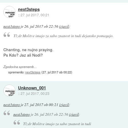
next3steps
::
27. jul 2017, 00:21
next3steps
je
26. jul 2017 ob 22:56
izjavil
:
Tl;dr Molitve imajo za sabo znanost in tudi dejansko pomagajo.
Chanting, ne nujno praying.
Ps Kdo? Jaz ali Nodi?
Zgodovina sprememb…
spremenilo:
next3steps
(
27. jul 2017 ob 00:22
)
Unknown_001
::
27. jul 2017, 00:23
next3steps
je
27. jul 2017 ob 00:21
izjavil
:
next3steps
je
26. jul 2017 ob 22:56
izjavil
:
Tl;dr Molitve imajo za sabo znanost in tudi