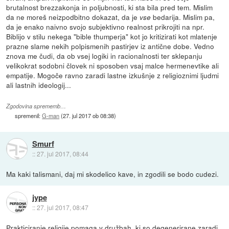
brutalnost brezzakonja in poljubnosti, ki sta bila pred tem. Mislim
da ne moreš neizpodbitno dokazat, da je
bedarija. Mislim pa,
vse
da je enako naivno svojo subjektivno realnost prikrojiti na npr.
Biblijo v stilu nekega "bible thumperja" kot jo kritizirati kot mlatenje
prazne slame nekih polpismenih pastirjev iz antične dobe. Vedno
znova me čudi, da ob vsej logiki in racionalnosti ter sklepanju
velikokrat sodobni človek ni sposoben vsaj malce hermenevtike ali
empatije. Mogoče ravno zaradi lastne izkušnje z religioznimi ljudmi
ali lastnih ideologij...
Zgodovina sprememb…
spremenil:
G-man
(
27. jul 2017 ob 08:38
)
Smurf
::
27. jul 2017, 08:44
Ma kaki talismani, daj mi skodelico kave, in zgodili se bodo cudezi.
jype
::
27. jul 2017, 08:47
Prakticiranje religije pomaga v družbah, ki so degenerirane zaradi