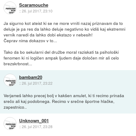
Scaramouche
::
26. jul 2017, 23:10
Ja sigurno kot ateist ki se ne more vrniti nazaj priznavam da to
deluje je pa res da lahko deluje negativno ko vidiš kaj ekstremni
vernik naredi da lahko dobi ekstazo v nebesih!
Čeprav nima dokazov v to...
Tako da bo sekularni del družbe moral raziskati ta psihološki
fenomen ki ni logičen ampak ljudem daje določen mir ali celo
brezskrbnost...
bambam20
::
26. jul 2017, 23:22
Verjameš lahko precej bolj v kakšen amulet, ki ti recimo prinaša
srečo ali kaj podobnega. Recimo v srečne športne hlačke,
zapestnico..
Unknown_001
::
26. jul 2017, 23:28