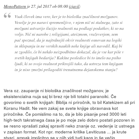
MonoPattern
je
27. jul 2017 ob 08:00
izjavil
:
Vsak človek ima vero, ker je to biološka značilnost možganov.
Vesolje je po naravi spremenljivo, v njem nič ni stalnega, zato si
možgani ustvarijo iluzijo realnosti na podlagi podatkov, ki so na
voljo. Nič ni narobe z religijami, ateizmom, vraževerjem, sem
pač spoznal, da je najtrdnejši okvir realnosti osnovan na logiki
in sklepanju in ne verskih naukih neke knjige ali navodil. Kaj bi
se zgodilo, če bi nekdo neizpodbitno dokazal, da je vse kar piše v
svetih knjigah bedarija? Kakšne posledice bi to imelo na psiho
ljudi, ki so svojo realnost prikrojili tako, da ustreza tem knjigam
in je niso zmožni prilagoditi trenutnemu dejanskemu stanju?
Vera oz. zaupanje ni biološka značilnost možganov, je
eksistencialna nuja saj bi brez nje bili totalni paranoiki. Če
govorimo o svetih knjigah: Biblija ni priročnik, to bil Katekizem ali pri
Koranu Hadit. Ne vem zakaj se svete knjige obravnava kot
priročnike. Če pomislimo na to, da je bilo pisanje pred 3000 leti
high-tech takratnega časa je po moje zelo dobro postati pozoren in
se resno vprašati zakaj spraviti neko znanje oz. vedenje iz ustnega
v zapisan format. Kot npr. moderne kritike Leviticusa ... ja krute
stvari, ampak implicitno se v njih vidi tudi kaos in še večjo