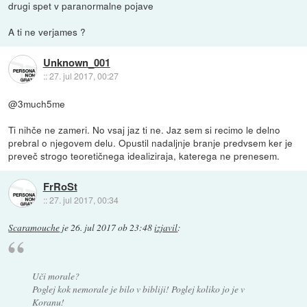
drugi spet v paranormalne pojave
A ti ne verjames ?
Unknown_001
::
27. jul 2017, 00:27
@3much5me
Ti nihče ne zameri. No vsaj jaz ti ne. Jaz sem si recimo le delno
prebral o njegovem delu. Opustil nadaljnje branje predvsem ker je
preveč strogo teoretičnega idealiziraja, katerega ne prenesem.
FrRoSt
::
27. jul 2017, 00:34
Scaramouche
je
26. jul 2017 ob 23:48
izjavil
:
Uči morale?
Poglej kok nemorale je bilo v bibliji! Poglej koliko jo je v
Koranu!