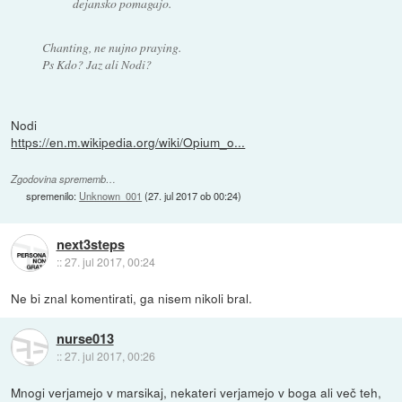
dejansko pomagajo.
Chanting, ne nujno praying.
Ps Kdo? Jaz ali Nodi?
Nodi
https://en.m.wikipedia.org/wiki/Opium_o...
Zgodovina sprememb…
spremenilo:
Unknown_001
(
27. jul 2017 ob 00:24
)
next3steps
::
27. jul 2017, 00:24
Ne bi znal komentirati, ga nisem nikoli bral.
nurse013
::
27. jul 2017, 00:26
Mnogi verjamejo v marsikaj, nekateri verjamejo v boga ali več teh,