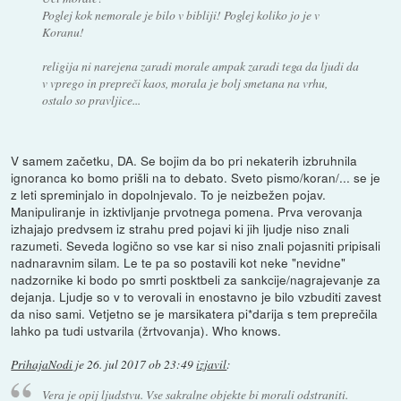
Poglej kok nemorale je bilo v bibliji! Poglej koliko jo je v
Koranu!
religija ni narejena zaradi morale ampak zaradi tega da ljudi da
v vprego in prepreči kaos, morala je bolj smetana na vrhu,
ostalo so pravljice...
V samem začetku, DA. Se bojim da bo pri nekaterih izbruhnila
ignoranca ko bomo prišli na to debato. Sveto pismo/koran/... se je
z leti spreminjalo in dopolnjevalo. To je neizbežen pojav.
Manipuliranje in izktivljanje prvotnega pomena. Prva verovanja
izhajajo predvsem iz strahu pred pojavi ki jih ljudje niso znali
razumeti. Seveda logično so vse kar si niso znali pojasniti pripisali
nadnaravnim silam. Le te pa so postavili kot neke "nevidne"
nadzornike ki bodo po smrti posktbeli za sankcije/nagrajevanje za
dejanja. Ljudje so v to verovali in enostavno je bilo vzbuditi zavest
da niso sami. Vetjetno se je marsikatera pi*darija s tem preprečila
lahko pa tudi ustvarila (žrtvovanja). Who knows.
PrihajaNodi
je
26. jul 2017 ob 23:49
izjavil
:
Vera je opij ljudstvu. Vse sakralne objekte bi morali odstraniti.