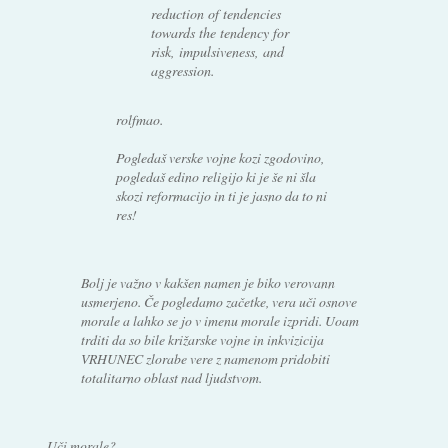
reduction of tendencies
towards the tendency for
risk, impulsiveness, and
aggression.
rolfmao.
Pogledaš verske vojne kozi zgodovino,
pogledaš edino religijo ki je še ni šla
skozi reformacijo in ti je jasno da to ni
res!
Bolj je važno v kakšen namen je biko verovann
usmerjeno. Če pogledamo začetke, vera uči osnove
morale a lahko se jo v imenu morale izpridi. Uoam
trditi da so bile križarske vojne in inkvizicija
VRHUNEC zlorabe vere z namenom pridobiti
totalitarno oblast nad ljudstvom.
Uči morale?