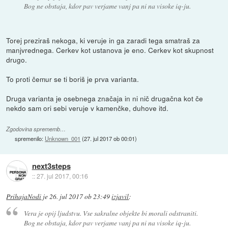
Bog ne obstaja, kdor pav verjame vanj pa ni na visoke iq-ju.
Torej preziraš nekoga, ki veruje in ga zaradi tega smatraš za
manjvrednega. Cerkev kot ustanova je eno. Cerkev kot skupnost
drugo.
To proti čemur se ti boriš je prva varianta.
Druga varianta je osebnega značaja in ni nič drugačna kot če
nekdo sam ori sebi veruje v kamenčke, duhove itd.
Zgodovina sprememb…
spremenilo:
Unknown_001
(
27. jul 2017 ob 00:01
)
next3steps
::
27. jul 2017, 00:16
PrihajaNodi
je
26. jul 2017 ob 23:49
izjavil
:
Vera je opij ljudstvu. Vse sakralne objekte bi morali odstraniti.
Bog ne obstaja, kdor pav verjame vanj pa ni na visoke iq-ju.