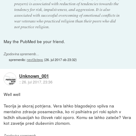
prayers) is associated with reduction of tendencies towards the
tendency for risk, impulsiveness, and aggression. It is also
associated with successful overcoming of emotional conflicts in
war veterans who practiced religion than their peers who did
not practice religion.
May the PubMed be your friend.
Zgodovina sprememb…
spremenilo:
next3steps
(
26. jul 2017 ob 23:32
)
Unknown_001
::
26. jul 2017, 23:36
Well well
Teorija je skoraj potrjena. Vera lahko blagodejno vpliva na
mentalno zdravje posameznika, ko ni psihiatra pri roki sploh v
težkih situacijah ko človek rabi oporo. Komu se lahko zateče? Vera
kot zavetje pred duševnim zlomom.
Zgodovina sprememb…