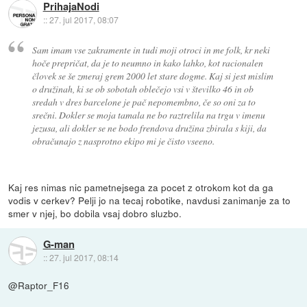
PrihajaNodi
::
27. jul 2017, 08:07
Sam imam vse zakramente in tudi moji otroci in me folk, kr neki
hoče prepričat, da je to neumno in kako lahko, kot racionalen
človek se še zmeraj grem 2000 let stare dogme. Kaj si jest mislim
o družinah, ki se ob sobotah oblečejo vsi v številko 46 in ob
sredah v dres barcelone je pač nepomembno, če so oni za to
srečni. Dokler se moja tamala ne bo raztrelila na trgu v imenu
jezusa, ali dokler se ne bodo frendova družina zbirala s kiji, da
obračunajo z nasprotno ekipo mi je čisto vseeno.
Kaj res nimas nic pametnejsega za pocet z otrokom kot da ga
vodis v cerkev? Pelji jo na tecaj robotike, navdusi zanimanje za to
smer v njej, bo dobila vsaj dobro sluzbo.
G-man
::
27. jul 2017, 08:14
@Raptor_F16