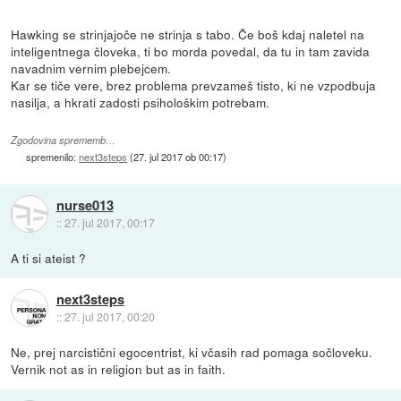
Hawking se strinjajoče ne strinja s tabo. Če boš kdaj naletel na
inteligentnega človeka, ti bo morda povedal, da tu in tam zavida
navadnim vernim plebejcem.
Kar se tiče vere, brez problema prevzameš tisto, ki ne vzpodbuja
nasilja, a hkrati zadosti psihološkim potrebam.
Zgodovina sprememb…
spremenilo:
next3steps
(
27. jul 2017 ob 00:17
)
nurse013
::
27. jul 2017, 00:17
A ti si ateist ?
next3steps
::
27. jul 2017, 00:20
Ne, prej narcistični egocentrist, ki včasih rad pomaga sočloveku.
Vernik not as in religion but as in faith.