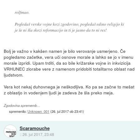
rolfmao.
Pogledaš verske vojne kozi zgodovino, pogledaš edino religijo ki
je še ni šla skozi reformacijo in ti je jasno da to ni res!
Bolj je važno v kakšen namen je bilo verovanje usmerjeno. Če
pogledamo začetke, vera uči osnove morale a lahko se jo v imenu
morale izpridi. Upam trditi, da so bile križarske vojne in inkvizicija
VRHUNEC zlorabe vere z namenom pridobiti totalitarno oblast nad
ljudstvom.
Vera kot nekaj duhovnega je neškodljiva. Ko pa se začne to mešat
z oblastjo in vodenjem ljudi je zadeva že šla preko meja.
Zgodovina sprememb…
spremenilo:
Unknown_001
(
26. jul 2017 ob 23:41
)
Scaramouche
::
26. jul 2017, 23:48