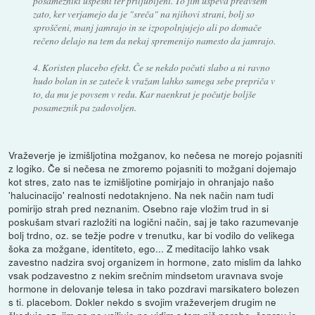
posamezniki uspešni ter priljubljeni. To jim uspeva predvsem
zato, ker verjamejo da je "sreča" na njihovi strani, bolj so
sproščeni, manj jamrajo in se izpopolnjujejo ali po domače
rečeno delajo na tem da nekaj spremenijo namesto da jamrajo.
4. Koristen placebo efekt. Če se nekdo počuti slabo a ni ravno
hudo bolan in se zateče k vražam lahko samega sebe prepriča v
to, da mu je povsem v redu. Kar naenkrat je počutje boljše
posameznik pa zadovoljen.
Vraževerje je izmišljotina možganov, ko nečesa ne morejo pojasniti
z logiko. Če si nečesa ne zmoremo pojasniti to možgani dojemajo
kot stres, zato nas te izmišljotine pomirjajo in ohranjajo našo
'halucinacijo' realnosti nedotaknjeno. Na nek način nam tudi
pomirijo strah pred neznanim. Osebno raje vložim trud in si
poskušam stvari razložiti na logični način, saj je tako razumevanje
bolj trdno, oz. se težje podre v trenutku, kar bi vodilo do velikega
šoka za možgane, identiteto, ego... Z meditacijo lahko vsak
zavestno nadzira svoj organizem in hormone, zato mislim da lahko
vsak podzavestno z nekim srečnim mindsetom uravnava svoje
hormone in delovanje telesa in tako pozdravi marsikatero bolezen
s ti. placebom. Dokler nekdo s svojim vraževerjem drugim ne