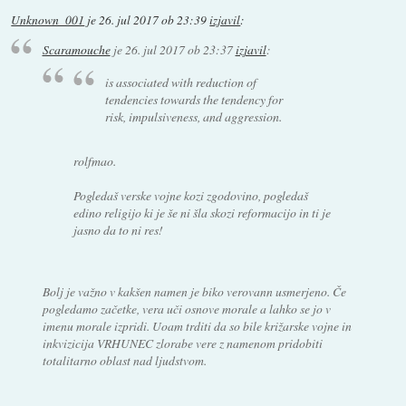
Unknown_001
je
26. jul 2017 ob 23:39
izjavil
:
Scaramouche
je
26. jul 2017 ob 23:37
izjavil
:
is associated with reduction of
tendencies towards the tendency for
risk, impulsiveness, and aggression.
rolfmao.
Pogledaš verske vojne kozi zgodovino, pogledaš
edino religijo ki je še ni šla skozi reformacijo in ti je
jasno da to ni res!
Bolj je važno v kakšen namen je biko verovann usmerjeno. Če
pogledamo začetke, vera uči osnove morale a lahko se jo v
imenu morale izpridi. Uoam trditi da so bile križarske vojne in
inkvizicija VRHUNEC zlorabe vere z namenom pridobiti
totalitarno oblast nad ljudstvom.