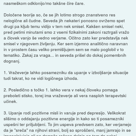
nasmeškom odklonijo/mo takšne čire čare.
Določene teorije so, če se jih lotimo strogo znanstveno res
nelogične ali čudne. Seveda jih nekateri ponosno ovržemo spet
drugi pa kljub temu vidijo v tem nek smisel. Kakšen smisel neki,
pred petimi minutami smo z vsemi fizikalnimi zakoni raztrgali vražo
a človek vanjo še vedno verjame. Očitno zato ker predstavlja nek
smisel v njegovem življenju. Ker sem izjemno analitično naravnan
in v prostem času veliko premišljujem sem se malo poglobil v to
tematiko. Zakaj za vraga... in seveda prišel do dokaj pomembnih
dognanj.
1. Vraževerje lahko posamezniku da upanje v izboljšanje situacije
tudi takrat, ko ne vidi logičnega izhoda.
2. Posledično s točko 1. lahko vera v nekaj človeku pomaga
preboleti stisko, torej ima vraževerje ali vera nasploh terapevtski
učinek.
3. Upanje rodi pozitivne misli in varuje pred depresijo. Velikokrat
slišimo o oddajanju pozitivne energije in kako so ti posamezniki
uspešni ter priljubljeni. To jim uspeva predvsem zato, ker verjamejo
da je "sreča" na njihovi strani, bolj so sproščeni, manj jamrajo in se
izpopolnjujejo ali po domače rečeno delajo na tem da nekaj