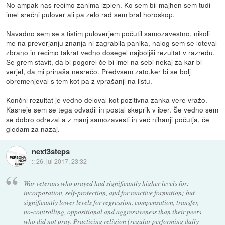
No ampak nas recimo zanima izplen. Ko sem bil majhen sem tudi
imel srečni pulover ali pa zelo rad sem bral horoskop.
Navadno sem se s tistim puloverjem počutil samozavestno, nikoli
me na preverjanju znanja ni zagrabila panika, nalog sem se loteval
zbrano in recimo takrat vedno dosegel najboljši rezultat v razredu.
Se grem stavit, da bi pogorel če bi imel na sebi nekaj za kar bi
verjel, da mi prinaša nesrečo. Predvsem zato,ker bi se bolj
obremenjeval s tem kot pa z vprašanji na listu.
Končni rezultat je vedno deloval kot pozitivna zanka vere vražo.
Kasneje sem se tega odvadil in postal skeprik v iber. Še vedno sem
se dobro odrezal a z manj samozavesti in več nihanji počutja, če
gledam za nazaj.
next3steps
::
26. jul 2017, 23:32
War veterans who prayed had significantly higher levels for:
incorporation, self-protection, and for reactive formation; but
significantly lower levels for regression, compensation, transfer,
no-controlling, oppositional and aggressiveness than their peers
who did not pray. Practicing religion (regular performing daily