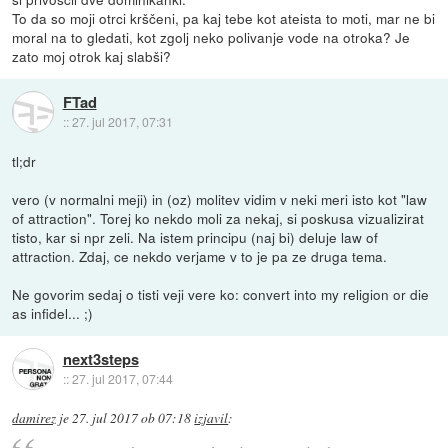
To da so moji otrci krščeni, pa kaj tebe kot ateista to moti, mar ne bi
moral na to gledati, kot zgolj neko polivanje vode na otroka? Je
zato moj otrok kaj slabši?
FTad
::
27. jul 2017, 07:31
tl;dr
vero (v normalni meji) in (oz) molitev vidim v neki meri isto kot "law
of attraction". Torej ko nekdo moli za nekaj, si poskusa vizualizirat
tisto, kar si npr zeli. Na istem principu (naj bi) deluje law of
attraction. Zdaj, ce nekdo verjame v to je pa ze druga tema.
Ne govorim sedaj o tisti veji vere ko: convert into my religion or die
as infidel... ;)
next3steps
::
27. jul 2017, 07:44
damirez
je
27. jul 2017 ob 07:18
izjavil
: