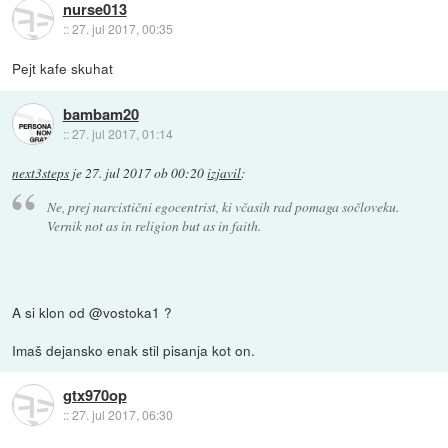
nurse013
::
27. jul 2017, 00:35
Pejt kafe skuhat
bambam20
::
27. jul 2017, 01:14
next3steps
je
27. jul 2017 ob 00:20
izjavil
:
Ne, prej narcistični egocentrist, ki včasih rad pomaga sočloveku.
Vernik not as in religion but as in faith.
A si klon od @vostoka1 ?
Imaš dejansko enak stil pisanja kot on.
gtx970op
::
27. jul 2017, 06:30