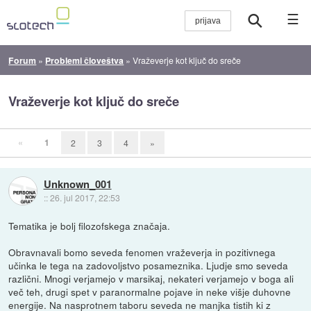
☰
Forum
»
Problemi človeštva
»
Vraževerje kot ključ do sreče
Vraževerje kot ključ do sreče
«
1
2
3
4
»
Unknown_001
::
26. jul 2017, 22:53
Tematika je bolj filozofskega značaja.
Obravnavali bomo seveda fenomen vraževerja in pozitivnega
učinka le tega na zadovoljstvo posameznika. Ljudje smo seveda
različni. Mnogi verjamejo v marsikaj, nekateri verjamejo v boga ali
več teh, drugi spet v paranormalne pojave in neke višje duhovne
energije. Na nasprotnem taboru seveda ne manjka tistih ki z