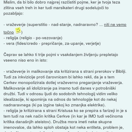
Mislim, da bi bilo dobro najprej razčistiti pojme, ker je tvoja teza
zlitina vseh treh in ker tudi marsikateri drugi sodelujoči to
pozabljajo:
- vraževerje (superstitio - nad-stanje, nadnaravno? ...
niti ne vemo
točno
)
- religija (religio - po-vezovanje)
- vera (fides/credo - prepričanje, za-upanje, verjetje)
Čeprav se lahko ti trije pojmi v vsakdanjem življenju prepletajo
vseeno niso eno in isto:
- vraževerje in malikovanje sta kritizirana s strani prerokov v Bibliji.
Tudi za inkvizicije proti čarovnicam bi lahko rekli, da je s tem
Cerkev monopolizirala dotlej vraževerno preganjanje vraževerja.
Malikovanje ali idoliziranje pa imamo tudi danes v potrošniški
družbi. Tudi v odnosu ljudi do sodobnih tehnologij vidim veliko
idealizacije, ki spominja na odnos do tehnologije kot do nekaj
nadnaravnega (ki pa izgine takoj ko zmanjka elektrike).
- religija je kritizirana s strani Kristusa ko se prepira s farizeji in je s
tem tudi na nek način kritika Cerkve (in kar je IMO tudi večinoma
kritika današnjih ateistov). Družba mora imeti neke skupne
imenovalce, da lahko sploh obstaja kot neka entiteta, problem je,