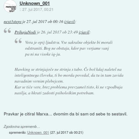
Unknown_001
::
27. jul 2017, 00:21
next3steps
je
27. jul 2017 ob 00:16
izjavil
:
PrihajaNodi
je
26. jul 2017 ob 23:49
izjavil
:
Vera je opij ljudstvu. Vse sakralne objekte bi morali
odstraniti. Bog ne obstaja, kdor pav verjame vanj
pa ni na visoke iq-ju.
Hawking se strinjajoče ne strinja s tabo. Če boš kdaj naletel na
inteligentnega človeka, ti bo morda povedal, da tu in tam zavida
navadnim vernim plebejcem.
Kar se tiče vere, brez problema prevzameš tisto, ki ne vzpodbuja
nasilja, a hkrati zadosti psihološkim potrebam.
Pravkar je citiral Marxa... dvomim da bi sam od sebe to sestavil.
Zgodovina sprememb…
spremenilo:
Unknown_001
(
27. jul 2017 ob 00:21
)