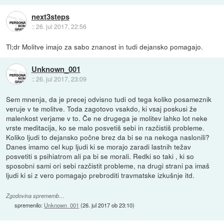
next3steps
::
26. jul 2017, 22:56
Tl;dr Molitve imajo za sabo znanost in tudi dejansko pomagajo.
Unknown_001
::
26. jul 2017, 23:09
Sem mnenja, da je precej odvisno tudi od tega koliko posameznik
veruje v te molitve. Toda zagotovo vsakdo, ki vsaj poskusi že
malenkost verjame v to. Če ne drugega je molitev lahko lot neke
vrste meditacija, ko se malo posvetiš sebi in razčistiš probleme.
Koliko ljudi to dejansko počne brez da bi se na nekoga naslonili?
Danes imamo cel kup ljudi ki se morajo zaradi lastnih težav
posvetiti s psihiatrom ali pa bi se morali. Redki so taki , ki so
sposobni sami ori sebi razčistit probleme, na drugi strani pa imaš
ljudi ki si z vero pomagajo prebroditi travmatske izkušnje itd.
Zgodovina sprememb…
spremenilo:
Unknown_001
(
26. jul 2017 ob 23:10
)