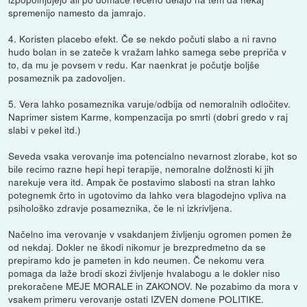
spremenijo namesto da jamrajo.
4. Koristen placebo efekt. Če se nekdo počuti slabo a ni ravno
hudo bolan in se zateče k vražam lahko samega sebe prepriča v
to, da mu je povsem v redu. Kar naenkrat je počutje boljše
posameznik pa zadovoljen.
5. Vera lahko posameznika varuje/odbija od nemoralnih odločitev.
Naprimer sistem Karme, kompenzacija po smrti (dobri gredo v raj
slabi v pekel itd.)
Seveda vsaka verovanje ima potencialno nevarnost zlorabe, kot so
bile recimo razne hepi hepi terapije, nemoralne dolžnosti ki jih
narekuje vera itd. Ampak če postavimo slabosti na stran lahko
potegnemk črto in ugotovimo da lahko vera blagodejno vpliva na
psihološko zdravje posameznika, če le ni izkrivljena.
Načelno ima verovanje v vsakdanjem življenju ogromen pomen že
od nekdaj. Dokler ne škodi nikomur je brezpredmetno da se
prepiramo kdo je pameten in kdo neumen. Če nekomu vera
pomaga da laže brodi skozi življenje hvalabogu a le dokler niso
prekoračene MEJE MORALE in ZAKONOV. Ne pozabimo da mora v
vsakem primeru verovanje ostati IZVEN domene POLITIKE.