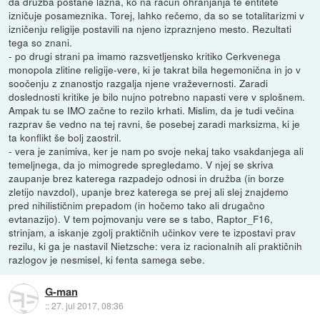
da družba postane lažna, ko na račun ohranjanja te entitete
izničuje posameznika. Torej, lahko rečemo, da so se totalitarizmi v
izničenju religije postavili na njeno izpraznjeno mesto. Rezultati
tega so znani.
- po drugi strani pa imamo razsvetljensko kritiko Cerkvenega
monopola zlitine religije-vere, ki je takrat bila hegemonična in jo v
soočenju z znanostjo razgalja njene vraževernosti. Zaradi
doslednosti kritike je bilo nujno potrebno napasti vere v splošnem.
Ampak tu se IMO začne to rezilo krhati. Mislim, da je tudi večina
razprav še vedno na tej ravni, še posebej zaradi marksizma, ki je
ta konflikt še bolj zaostril.
- vera je zanimiva, ker je nam po svoje nekaj tako vsakdanjega ali
temeljnega, da jo mimogrede spregledamo. V njej se skriva
zaupanje brez katerega razpadejo odnosi in družba (in borze
zletijo navzdol), upanje brez katerega se prej ali slej znajdemo
pred nihilističnim prepadom (in hočemo tako ali drugačno
evtanazijo). V tem pojmovanju vere se s tabo, Raptor_F16,
strinjam, a iskanje zgolj praktičnih učinkov vere te izpostavi prav
rezilu, ki ga je nastavil Nietzsche: vera iz racionalnih ali praktičnih
razlogov je nesmisel, ki fenta samega sebe.
G-man
::
27. jul 2017, 08:36