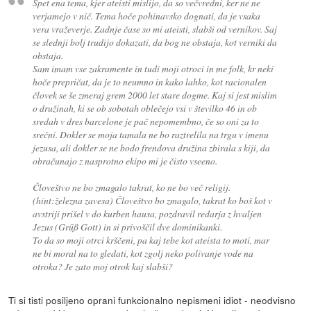
Spet ena tema, kjer ateisti mislijo, da so večvredni, ker ne ne
verjamejo v nič. Tema hoče pohinavsko dognati, da je vsaka
vera vraževerje. Zadnje čase so mi ateisti, slabši od vernikov. Saj
se slednji bolj trudijo dokazati, da bog ne obstaja, kot verniki da
obstaja.
Sam imam vse zakramente in tudi moji otroci in me folk, kr neki
hoče prepričat, da je to neumno in kako lahko, kot racionalen
človek se še zmeraj grem 2000 let stare dogme. Kaj si jest mislim
o družinah, ki se ob sobotah oblečejo vsi v številko 46 in ob
sredah v dres barcelone je pač nepomembno, če so oni za to
srečni. Dokler se moja tamala ne bo raztrelila na trgu v imenu
jezusa, ali dokler se ne bodo frendova družina zbirala s kiji, da
obračunajo z nasprotno ekipo mi je čisto vseeno.
Človeštvo ne bo zmagalo takrat, ko ne bo več religij.
(hint:železna zavesa) Človeštvo bo zmagalo, takrat ko boš kot v
avstriji prišel v do kurben hausa, pozdravil redarja z hvaljen
Jezus (Grüß Gott) in si privoščil dve dominikanki.
To da so moji otrci krščeni, pa kaj tebe kot ateista to moti, mar
ne bi moral na to gledati, kot zgolj neko polivanje vode na
otroka? Je zato moj otrok kaj slabši?
Ti si tisti posiljeno oprani funkcionalno nepismeni idiot - neodvisno