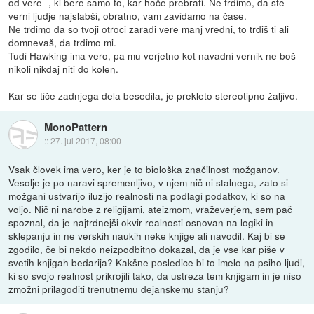
od vere -, ki bere samo to, kar hoče prebrati. Ne trdimo, da ste
verni ljudje najslabši, obratno, vam zavidamo na čase.
Ne trdimo da so tvoji otroci zaradi vere manj vredni, to trdiš ti ali
domnevaš, da trdimo mi.
Tudi Hawking ima vero, pa mu verjetno kot navadni vernik ne boš
nikoli nikdaj niti do kolen.
Kar se tiče zadnjega dela besedila, je prekleto stereotipno žaljivo.
MonoPattern
::
27. jul 2017, 08:00
Vsak človek ima vero, ker je to biološka značilnost možganov.
Vesolje je po naravi spremenljivo, v njem nič ni stalnega, zato si
možgani ustvarijo iluzijo realnosti na podlagi podatkov, ki so na
voljo. Nič ni narobe z religijami, ateizmom, vraževerjem, sem pač
spoznal, da je najtrdnejši okvir realnosti osnovan na logiki in
sklepanju in ne verskih naukih neke knjige ali navodil. Kaj bi se
zgodilo, če bi nekdo neizpodbitno dokazal, da je vse kar piše v
svetih knjigah bedarija? Kakšne posledice bi to imelo na psiho ljudi,
ki so svojo realnost prikrojili tako, da ustreza tem knjigam in je niso
zmožni prilagoditi trenutnemu dejanskemu stanju?