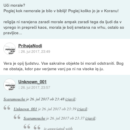
Uči morale?
Poglej kok nemorale je bilo v bibliji! Poglej koliko jo je v Koranu!
religija ni narejena zaradi morale ampak zaradi tega da ljudi da v
vprego in prepreči kaos, morala je bolj smetana na vrhu, ostalo so
pravljice...
PrihajaNodi
::
26. jul 2017, 23:49
Vera je opij ljudstvu. Vse sakralne objekte bi morali odstraniti. Bog
ne obstaja, kdor pav verjame vanj pa ni na visoke iq-ju.
Unknown_001
::
26. jul 2017, 23:57
Scaramouche
je
26. jul 2017 ob 23:48
izjavil
:
Unknown_001
je
26. jul 2017 ob 23:39
izjavil
:
Scaramouche
je
26. jul 2017 ob 23:37
izjavil
:
is associated with