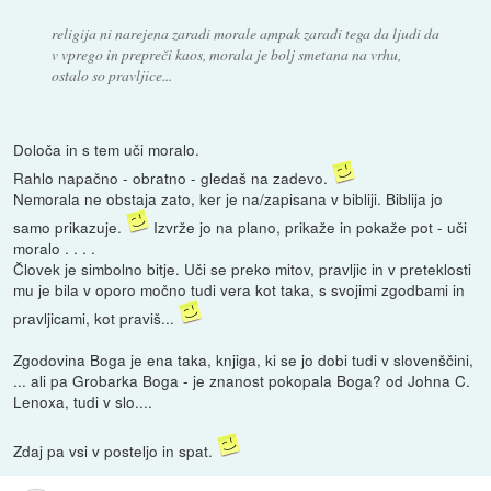
religija ni narejena zaradi morale ampak zaradi tega da ljudi da
v vprego in prepreči kaos, morala je bolj smetana na vrhu,
ostalo so pravljice...
Določa in s tem uči moralo.
Rahlo napačno - obratno - gledaš na zadevo.
Nemorala ne obstaja zato, ker je na/zapisana v bibliji. Biblija jo
samo prikazuje.
Izvrže jo na plano, prikaže in pokaže pot - uči
moralo . . . .
Človek je simbolno bitje. Uči se preko mitov, pravljic in v preteklosti
mu je bila v oporo močno tudi vera kot taka, s svojimi zgodbami in
pravljicami, kot praviš...
Zgodovina Boga je ena taka, knjiga, ki se jo dobi tudi v slovenščini,
... ali pa Grobarka Boga - je znanost pokopala Boga? od Johna C.
Lenoxa, tudi v slo....
Zdaj pa vsi v posteljo in spat.