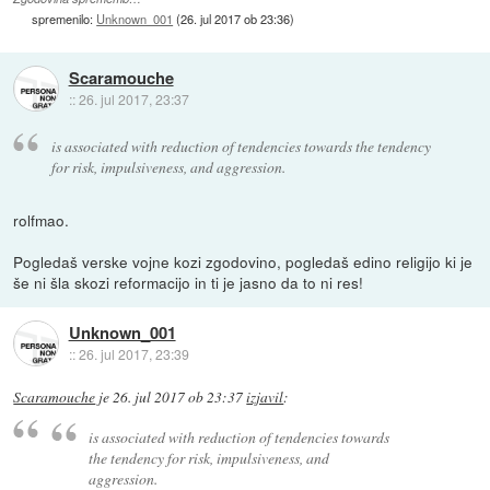
spremenilo:
Unknown_001
(
26. jul 2017 ob 23:36
)
Scaramouche
::
26. jul 2017, 23:37
is associated with reduction of tendencies towards the tendency
for risk, impulsiveness, and aggression.
rolfmao.
Pogledaš verske vojne kozi zgodovino, pogledaš edino religijo ki je
še ni šla skozi reformacijo in ti je jasno da to ni res!
Unknown_001
::
26. jul 2017, 23:39
Scaramouche
je
26. jul 2017 ob 23:37
izjavil
:
is associated with reduction of tendencies towards
the tendency for risk, impulsiveness, and
aggression.