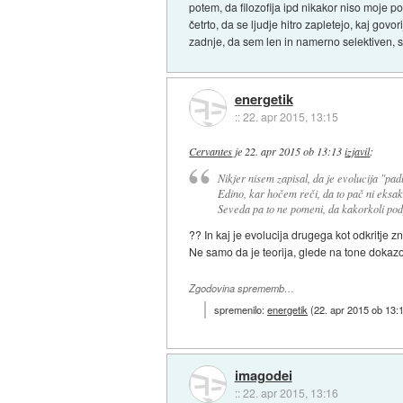
potem, da filozofija ipd nikakor niso moje p
četrto, da se ljudje hitro zapletejo, kaj govori
zadnje, da sem len in namerno selektiven, so
energetik
::
22. apr 2015, 13:15
Cervantes
je
22. apr 2015 ob 13:13
izjavil
:
Nikjer nisem zapisal, da je evolucija "pad
Edino, kar hočem reči, da to pač ni eksaktn
Seveda pa to ne pomeni, da kakorkoli po
?? In kaj je evolucija drugega kot odkritje z
Ne samo da je teorija, glede na tone dokazov
Zgodovina sprememb…
spremenilo:
energetik
(
22. apr 2015 ob 13:
imagodei
::
22. apr 2015, 13:16