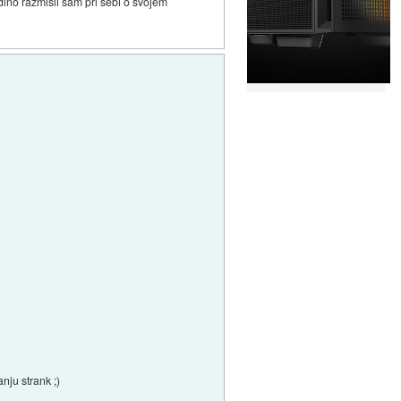
dino razmisli sam pri sebi o svojem
nju strank ;)