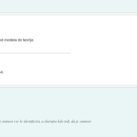
od modela do teorije.
34
)
znanost vse le identificira, a slučajno kdo trdi, da je znanost