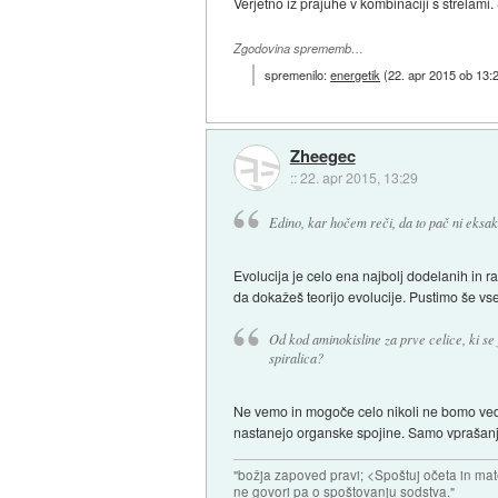
Verjetno iz prajuhe v kombinaciji s strelami.
Zgodovina sprememb…
spremenilo:
energetik
(
22. apr 2015 ob 13:
Zheegec
::
22. apr 2015, 13:29
Edino, kar hočem reči, da to pač ni eksaktn
Evolucija je celo ena najbolj dodelanih in 
da dokažeš teorijo evolucije. Pustimo še vse
Od kod aminokisline za prve celice, ki se j
spiralica?
Ne vemo in mogoče celo nikoli ne bomo vedel
nastanejo organske spojine. Samo vprašanje
"božja zapoved pravi; <Spoštuj očeta in mat
ne govori pa o spoštovanju sodstva."