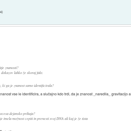
24
)
itje znanosti?
e dokazov lahko že skoraj fakt.
, ki ga je znanost samo identificirala?
nanost vse le identificira, a slučajno kdo trdi, da je znanost _naredila_ gravitacijo
rocesa dejansko prihaja?
e imela možnost cepiti in prenesti svoj DNA ali kaj je že tista