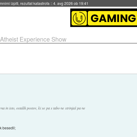
eto za večkratno uporabo
::
4. avg 2026 ob 19:41
Atheist Experience Show
a in isto, ostalih postov, ki se pa s tabo ne strinjaš pa ne
k besedil;