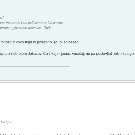
la".
a znanost in zato tudi ne more biti teorija.
dpiram egghead kreacioniste. Dude.
osti in okoli tega ni potrebno izgubljati besed.
rta z nebrojem dokazov. Če ti kaj ni jasno, vprašaj, ne pa postavljat nekih kategor
 sorry :)