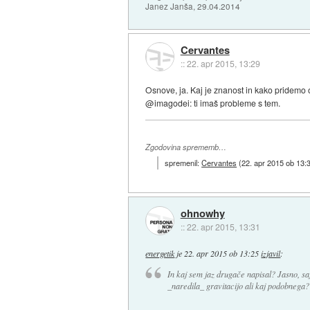
Janez Janša, 29.04.2014
Cervantes
::
22. apr 2015, 13:29
Osnove, ja. Kaj je znanost in kako pridemo 
@imagodei: ti imaš probleme s tem.
Zgodovina sprememb…
spremenil:
Cervantes
(
22. apr 2015 ob 13:
ohnowhy
::
22. apr 2015, 13:31
energetik
je
22. apr 2015 ob 13:25
izjavil
:
In kaj sem jaz drugače napisal? Jasno, saj 
_naredila_ gravitacijo ali kaj podobnega?