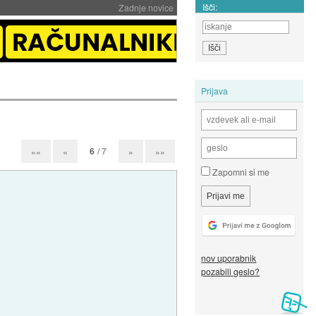
Išči:
Zadnje novice
Prijava
6
/ 7
««
«
»
»»
Zapomni si me
nov uporabnik
pozabili geslo?