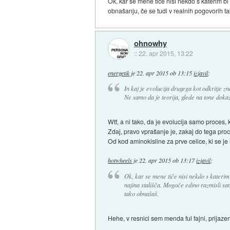
Ok, kar se mene tiče nisi nekdo s katerim b
obnašanju, če se tudi v realnih pogovorih t
ohnowhy
::
22. apr 2015, 13:22
energetik
je
22. apr 2015 ob 13:15
izjavil
:
In kaj je evolucija drugega kot odkritje zn
Ne samo da je teorija, glede na tone dokaz
Wtf, a ni tako, da je evolucija samo proces, 
Zdaj, pravo vprašanje je, zakaj do tega pro
Od kod aminokisline za prve celice, ki se je 
hotwheels
je
22. apr 2015 ob 13:17
izjavil
:
Ok, kar se mene tiče nisi nekdo s katerim 
najina stališča. Mogoče edino razmisli sa
tako obnašaš.
Hehe, v resnici sem menda ful fajni, prijazen