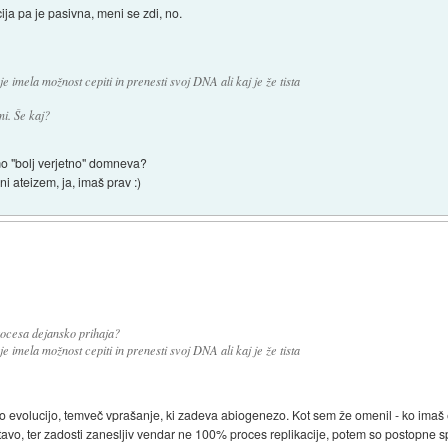
cija pa je pasivna, meni se zdi, no.
e imela možnost cepiti in prenesti svoj DNA ali kaj je že tista
mi. Še kaj?
mo "bolj verjetno" domneva?
ni ateizem, ja, imaš prav :)
rocesa dejansko prihaja?
e imela možnost cepiti in prenesti svoj DNA ali kaj je že tista
valo evolucijo, temveč vprašanje, ki zadeva abiogenezo. Kot sem že omenil - ko imaš
estavo, ter zadosti zanesljiv vendar ne 100% proces replikacije, potem so postopn