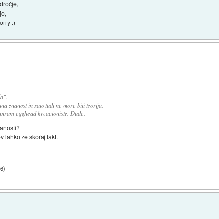
odročje,
jo,
rry :)
la".
a znanost in zato tudi ne more biti teorija.
dpiram egghead kreacioniste. Dude.
nanosti?
 lahko že skoraj fakt.
16
)