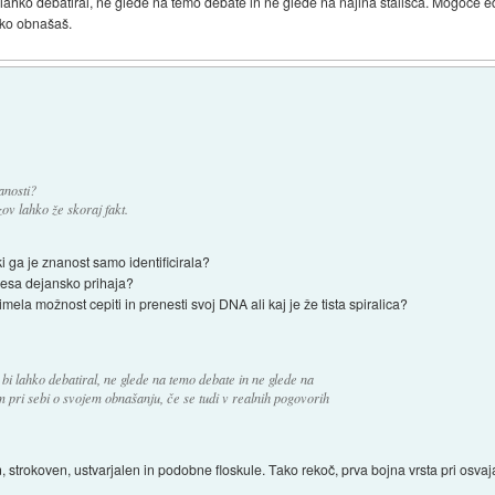
i lahko debatiral, ne glede na temo debate in ne glede na najina stališča. Mogoče e
ako obnašaš.
anosti?
ov lahko že skoraj fakt.
ki ga je znanost samo identificirala?
cesa dejansko prihaja?
imela možnost cepiti in prenesti svoj DNA ali kaj je že tista spiralica?
bi lahko debatiral, ne glede na temo debate in ne glede na
m pri sebi o svojem obnašanju, če se tudi v realnih pogovorih
, strokoven, ustvarjalen in podobne floskule. Tako rekoč, prva bojna vrsta pri osvaja