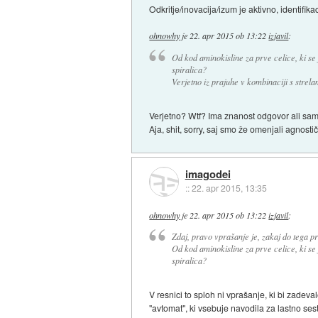
Odkritje/inovacija/izum je aktivno, identifika
ohnowhy
je
22. apr 2015 ob 13:22
izjavil
:
Od kod aminokisline za prve celice, ki se j
spiralica?
Verjetno iz prajuhe v kombinaciji s strela
Verjetno? Wtf? Ima znanost odgovor ali sa
Aja, shit, sorry, saj smo že omenjali agnostič
imagodei
::
22. apr 2015, 13:35
ohnowhy
je
22. apr 2015 ob 13:22
izjavil
:
Zdaj, pravo vprašanje je, zakaj do tega p
Od kod aminokisline za prve celice, ki se j
spiralica?
V resnici to sploh ni vprašanje, ki bi zade
"avtomat", ki vsebuje navodila za lastno s