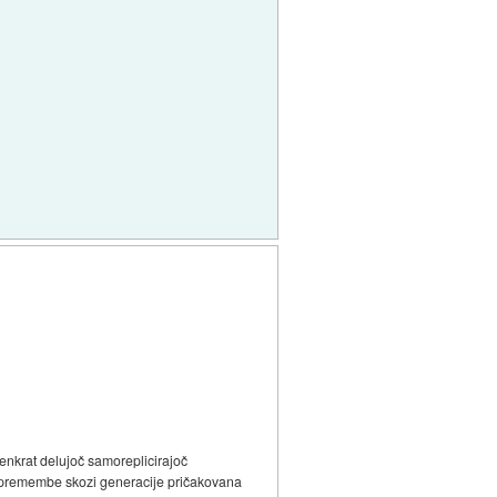
 enkrat delujoč samoreplicirajoč
e spremembe skozi generacije pričakovana