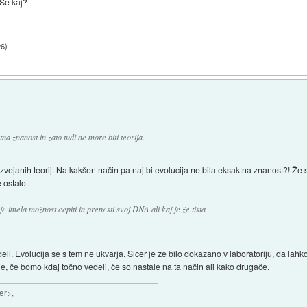
 Še kaj?
26
)
a znanost in zato tudi ne more biti teorija.
razvejanih teorij. Na kakšen način pa naj bi evolucija ne bila eksaktna znanost?! Ž
 ostalo.
e imela možnost cepiti in prenesti svoj DNA ali kaj je že tista
i. Evolucija se s tem ne ukvarja. Sicer je že bilo dokazano v laboratoriju, da la
, če bomo kdaj točno vedeli, če so nastale na ta način ali kako drugače.
er>,