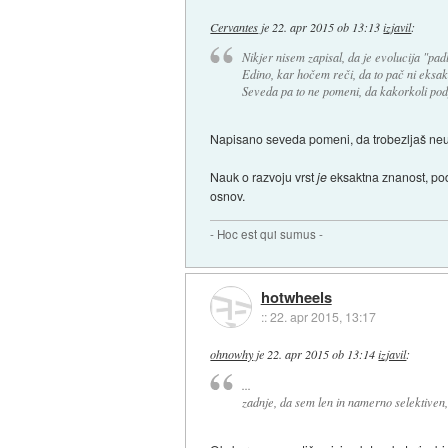
Cervantes
je
22. apr 2015 ob 13:13
izjavil
:
Nikjer nisem zapisal, da je evolucija "pad
Edino, kar hočem reči, da to pač ni eksaktn
Seveda pa to ne pomeni, da kakorkoli po
Napisano seveda pomeni, da trobezljaš neumn
Nauk o razvoju vrst
je
eksaktna znanost, podp
osnov.
- Hoc est qui sumus -
hotwheels
::
22. apr 2015, 13:17
ohnowhy
je
22. apr 2015 ob 13:14
izjavil
:
...
zadnje, da sem len in namerno selektiven,