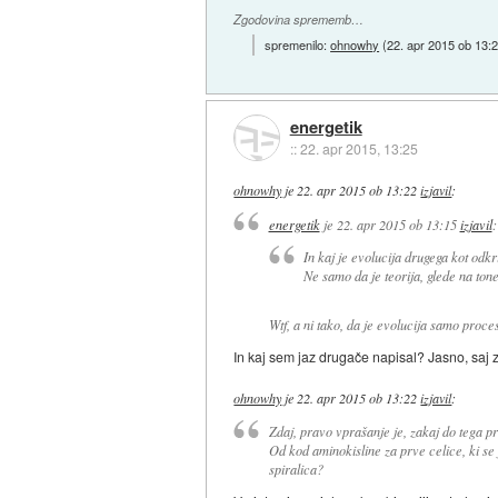
Zgodovina sprememb…
spremenilo:
ohnowhy
(
22. apr 2015 ob 13:
energetik
::
22. apr 2015, 13:25
ohnowhy
je
22. apr 2015 ob 13:22
izjavil
:
energetik
je
22. apr 2015 ob 13:15
izjavil
:
In kaj je evolucija drugega kot odkr
Ne samo da je teorija, glede na ton
Wtf, a ni tako, da je evolucija samo proces
In kaj sem jaz drugače napisal? Jasno, saj z
ohnowhy
je
22. apr 2015 ob 13:22
izjavil
:
Zdaj, pravo vprašanje je, zakaj do tega p
Od kod aminokisline za prve celice, ki se j
spiralica?