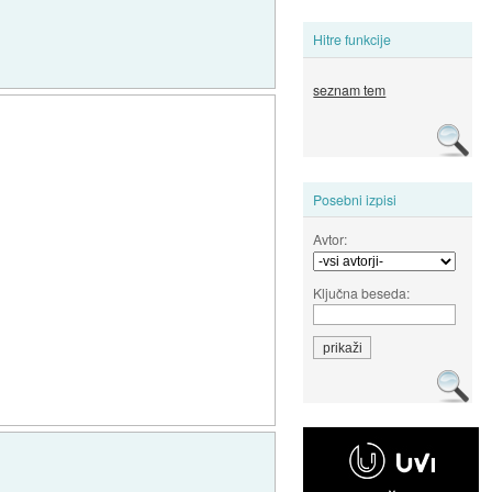
Hitre funkcije
seznam tem
Posebni izpisi
Avtor:
Ključna beseda: