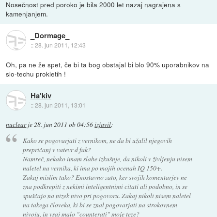
Nosečnost pred poroko je bila 2000 let nazaj nagrajena s
kamenjanjem.
_Dormage_
::
28. jun 2011, 12:43
Oh, pa ne že spet, če bi ta bog obstajal bi blo 90% uporabnikov na
slo-techu prokletih !
Ha'kiv
::
28. jun 2011, 13:01
nuclear
je
28. jun 2011 ob 04:56
izjavil
:
Kako se pogovarjati z vernikom, ne da bi užalil njegovih
prepričanj v vatevr d fak?
Namreč, nekako imam slabe izkušnje, da nikoli v življenju nisem
naletel na vernika, ki ima po mojih ocenah IQ 150+.
Zakaj mislim tako? Enostavno zato, ker svojih komentarjev ne
zna podkrepiti z nekimi inteligentnimi citati ali podobno, in se
spuščajo na nizek nivo pri pogovoru. Zakaj nikoli nisem naletel
na takega človeka, ki bi se znal pogovarjati na strokovnem
nivoju, in vsaj malo "counterati" moje teze?