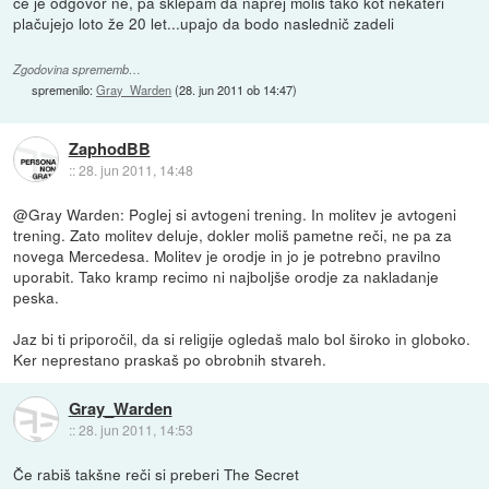
če je odgovor ne, pa sklepam da naprej moliš tako kot nekateri
plačujejo loto že 20 let...upajo da bodo naslednič zadeli
Zgodovina sprememb…
spremenilo:
Gray_Warden
(
28. jun 2011 ob 14:47
)
ZaphodBB
::
28. jun 2011, 14:48
@Gray Warden: Poglej si avtogeni trening. In molitev je avtogeni
trening. Zato molitev deluje, dokler moliš pametne reči, ne pa za
novega Mercedesa. Molitev je orodje in jo je potrebno pravilno
uporabit. Tako kramp recimo ni najboljše orodje za nakladanje
peska.
Jaz bi ti priporočil, da si religije ogledaš malo bol široko in globoko.
Ker neprestano praskaš po obrobnih stvareh.
Gray_Warden
::
28. jun 2011, 14:53
Če rabiš takšne reči si preberi The Secret