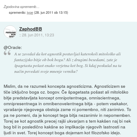
Zgodovina sprememb…
spremenilo:
jype
(
28. jun 2011 ob 13:15
)
ZaphodBB
::
28. jun 2011, 13:23
@Oracle:
A se zavedaš da kot agnostik postavljaš katerokoli mitološko ali
fantazijsko bitje ob bok bogu? Ali z drugimi besedami, zate je
špagetasta pošast enako verjetna kot bog. Si kdaj poskušal na ta
način povedati svoje mnenje verniku?
Mislim, da ne razumeš koncepta agnosticizma. Agnosticizem se
tiče izključno boga oz. bogov. Če špagetasta pošast ali mitološko
bitje predstavljata koncept omnipotentnega, omniscientnega,
omnipresentnega in omnibenovelentnega bitja - potem vsekakor,
vprašanje njegovega obstoja zame ni pomembno, niti zanimivo. To
pa ne pomeni, da je koncept tega bitja nezanimiv in nepomemben.
Torej se kot agnostik precej rajši ukvarjam s tem kakšen naj bi nek
bog bil in posledično kakšne so implikacije njegovih lastnosti na
ljudi in svet. Torej koncept boga dojemam kot filozofsko idejo.