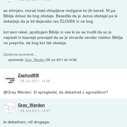
se strinjam, moraš imeti vklopljene možgane ko jih bereš. Ni pa
Biblija dokaz da bog obstaja. Besedila da je Jezus obstajal pa le
dokažejo da je bil dejansko res ČLOVEK in ne bog.
kot sem rekel, spoštujem Biblijo in vse ki so se trudili da so jo
napisali in kasneje prevajali da se je ohranila vendar niakkor Biblija
ne prepriča, da bog kot tak obstaja.
Zgodovina sprememb…
spremenilo:
Gray_Warden
(
28. jun 2011 ob 14:36
)
ZaphodBB
::
28. jun 2011, 14:36
@Gray Warden: Si spregledal, da debatiraš z agnostikom?
Gray_Warden
::
28. jun 2011, 14:37
le debatiram, nič drugega.