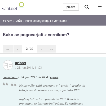
☰
Forum
»
Loža
»
Kako se pogovarjati z vernikom?
Kako se pogovarjati z vernikom?
2
/ 22
««
«
»
»»
gzibret
::
28. jun 2011, 11:03
commissar
je
28. jun 2011 ob 10:43
izjavil
:
No, ko v Sloveniji govorimo o "verniku", je tako ali
tako jasno, da imamo v mislih pripadnika RKC.
Najbolj trdi so tako pripadniki RKC. Budisti in
protestanti so bistveno bolj odprti. Za muslimane