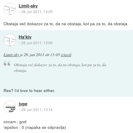
Limit-sky
::
28. jun 2011, 13:05
Obstaja več dokazov za to, da ne obstaja, kot pa za to, da obstaja.
Ha'kiv
::
28. jun 2011, 13:06
Limit-sky
je
28. jun 2011 ob 13:05
izjavil
:
Obstaja več dokazov za to, da ne obstaja, kot pa za to, da
obstaja.
Res? I'd love to hear either.
jype
::
28. jun 2011, 13:14
occam : god
\epsilon : 0 (napaka se odpravlja)