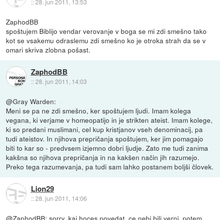
::
28. jun 2011, 13:53
ZaphodBB
spoštujem Biblijo vendar verovanje v boga se mi zdi smešno tako
kot se vsakemu odraslemu zdi smešno ko je otroka strah da se v
omari skriva zlobna pošast.
ZaphodBB
::
28. jun 2011, 14:03
@Gray Warden:
Meni se pa ne zdi smešno, ker spoštujem ljudi. Imam kolega
vegana, ki verjame v homeopatijo in je strikten ateist. Imam kolege,
ki so predani muslimani, cel kup kristjanov vseh denominacij, pa
tudi ateistov. In njihova prepričanja spoštujem, ker jim pomagajo
biti to kar so - predvsem izjemno dobri ljudje. Zato me tudi zanima
kakšna so njihova prepričanja in na kakšen način jih razumejo.
Preko tega razumevanja, pa tudi sam lahko postanem boljši človek.
Lion29
::
28. jun 2011, 14:06
@ZaphodBB: sorry..kaj hoces povedat, ce nebi bili verni, potem