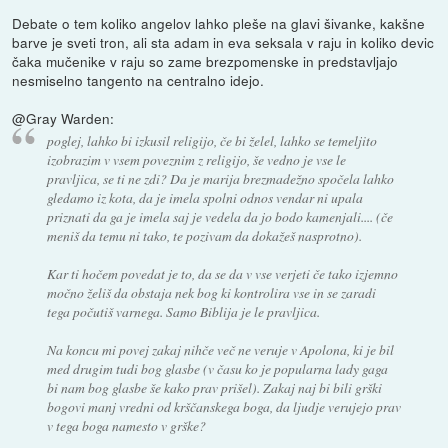
Debate o tem koliko angelov lahko pleše na glavi šivanke, kakšne
barve je sveti tron, ali sta adam in eva seksala v raju in koliko devic
čaka mučenike v raju so zame brezpomenske in predstavljajo
nesmiselno tangento na centralno idejo.
@Gray Warden:
poglej, lahko bi izkusil religijo, če bi želel, lahko se temeljito
izobrazim v vsem poveznim z religijo, še vedno je vse le
pravljica, se ti ne zdi? Da je marija brezmadežno spočela lahko
gledamo iz kota, da je imela spolni odnos vendar ni upala
priznati da ga je imela saj je vedela da jo bodo kamenjali.... (če
meniš da temu ni tako, te pozivam da dokažeš nasprotno).
Kar ti hočem povedat je to, da se da v vse verjeti če tako izjemno
močno želiš da obstaja nek bog ki kontrolira vse in se zaradi
tega počutiš varnega. Samo Biblija je le pravljica.
Na koncu mi povej zakaj nihče več ne veruje v Apolona, ki je bil
med drugim tudi bog glasbe (v času ko je popularna lady gaga
bi nam bog glasbe še kako prav prišel). Zakaj naj bi bili grški
bogovi manj vredni od krščanskega boga, da ljudje verujejo prav
v tega boga namesto v grške?