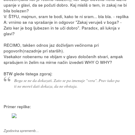
upanje v glavi, da se počuti dobro. Kaj misliš o tem, in zakaj ne bi
bila bolezen?
V: ŠTFU, majmun, sram te bodi, kako te ni sram... bla bla. - replika
A: vrnimo se na vprašanje in odgovor "Zakaj veruješ v boga? -
Zato ker je bog ljubezen in te uči dobro". Paradox, ali luknja v
glavi?
RECIMO, takšen odnos jaz doživljam večinoma pri
pogovorih(nazadnje pri starših).
Vsekakor nobenemu ne vbijam v glavo določenih stvari, ampak
sprašujem in želim na mirne način izvedeti WHY O WHY?
BTW glede tistega zgoraj:
Boga se ne da dokazati. Zato se pa imenuje "vera". Prav tako pa
ti ne moreš dati dokaza, da ne obstaja.
Primer replike:
Zgodovina sprememb…