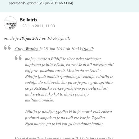
spremenilo:
gzibret
(
28. jun 2011 ob 11:04
)
Bellatrix
::
28. jun 2011, 11:03
oracle
je
28. jun 2011 ob 10:59
izjavil
:
Gray_Warden
je
28. jun 2011 ob 10:53
izjavil
:
moje mnenje o Bibliji je sicer neka takšnega:
napisana je bila v času, ko svet še ni bil povezan niti
kaj prav posebno razvit. Menim da so želeli z
Biblijo ljudi naučiti spodobnega vedenja v družbi in
sočutja do sočloveka kar pa se je prav grdo spridilo,
ko je Krščanska cerkev praktično prevzela oblast
nad svetom tako kot to danes počnejo
multinacionalke.
Biblija je poučna zgodba ki bi jo moral vsak enkrat
prebrati ampak to je pa tudi vse kar je. Zgodba.
Njen namen pa je isti kot ga ima danes bonton.
Ker nisi vernik te bom malo razsvetlil. Malo imaš napačno