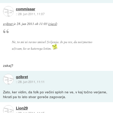
commissar
::
28. jun 2011, 11:07
gzibret
je
28. jun 2011 ob 11:03
izjavil
:
Ne, to mi ni ravno smisel življenja. Je pa res, da neizmerno
uživam, ko se katerega lotim.
zakaj?
gzibret
::
28. jun 2011, 11:11
Zato, ker vidim, da folk po večini sploh ne ve, v kaj točno verjame,
hkrati pa to isto stvar goreče zagovarja.
Lion29
::
28. jun 2011, 11:15