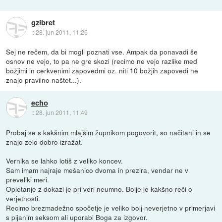
gzibret
::
28. jun 2011, 11:26
Sej ne rečem, da bi mogli poznati vse. Ampak da ponavadi še
osnov ne vejo, to pa ne gre skozi (recimo ne vejo razlike med
božjimi in cerkvenimi zapovedmi oz. niti 10 božjih zapovedi ne
znajo pravilno naštet...).
echo
::
28. jun 2011, 11:49
Probaj se s kakšnim mlajšim župnikom pogovorit, so načitani in se
znajo zelo dobro izražat.
Vernika se lahko lotiš z veliko koncev.
Sam imam najraje mešanico dvoma in prezira, vendar ne v
preveliki meri.
Opletanje z dokazi je pri veri neumno. Bolje je kakšno reči o
verjetnosti.
Recimo brezmadežno spočetje je veliko bolj neverjetno v primerjavi
s pijanim seksom ali uporabi Boga za izgovor.