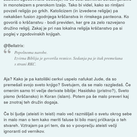
in monoteizem s prerokom Izaijo. Tako bi videl, kako so rimljani
povzeli religijo po grkih. Katolicizem (in izvedene religije) pa
nekakšen fusion zgodnjega krščanstva in rimskega panteona. Ko
govoriš o krščanstvu - bodi previden, ker gre za zelo razvejano
družino religij. Zakaj je pri nas lokalna religija krščanstvo pa si
poglej v zgodovinskih knjigah.
@Bellatrix:
Popolnoma narobe.
Izvirna Biblija je govorila resnico. Sedanja pa je itak premešana
s strani RKC.
Aja? Kako je pa katoliški cerkvi uspelo nafukat Jude, da so
premešali svojo sveto knjigo? Svetujem, da se malo razgledaš. Če
omenim samo tri večje derivate biblije: Hasidsko (pristno?), Sveto
pismo (krščansko) in Koran (islam). Potem pa še malo preveri kaj
se znotraj teh družin dogaja.
Če bi ljudje (ateisti in teisti) malo več razmišljali o svetu okrog sebe
in malo man o tem kako meriti faluse bi bilo manj pričkanja o teh
stvareh. Vztrajam pa pri tem, da so v povprečju ateisti večji
ignoranti od vernikov.