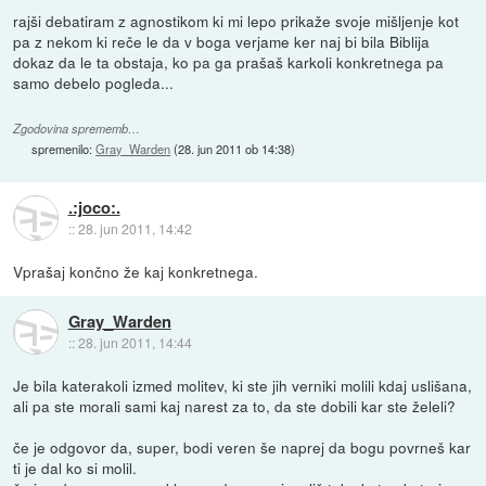
rajši debatiram z agnostikom ki mi lepo prikaže svoje mišljenje kot
pa z nekom ki reče le da v boga verjame ker naj bi bila Biblija
dokaz da le ta obstaja, ko pa ga prašaš karkoli konkretnega pa
samo debelo pogleda...
Zgodovina sprememb…
spremenilo:
Gray_Warden
(
28. jun 2011 ob 14:38
)
.:joco:.
::
28. jun 2011, 14:42
Vprašaj končno že kaj konkretnega.
Gray_Warden
::
28. jun 2011, 14:44
Je bila katerakoli izmed molitev, ki ste jih verniki molili kdaj uslišana,
ali pa ste morali sami kaj narest za to, da ste dobili kar ste želeli?
če je odgovor da, super, bodi veren še naprej da bogu povrneš kar
ti je dal ko si molil.