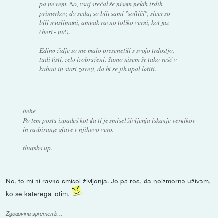
pa ne vem. No, vsaj srečal še nisem nekih trdih
primerkov, do sedaj so bili sami "softiči", sicer so
bili muslimani, ampak ravno toliko verni, kot jaz
(beri - nič).
Edino židje so me malo presenetili s svojo trdostjo,
tudi tisti, zelo izobraženi. Samo nisem še tako vešč v
kabali in stari zavezi, da bi se jih upal lotiti.
hehe
Po tem postu izpadeš kot da ti je smisel življenja iskanje vernikov
in razbiranje glave v njihovo vero.
thumbs up.
Ne, to mi ni ravno smisel življenja. Je pa res, da neizmerno uživam,
ko se katerega lotim.
Zgodovina sprememb…