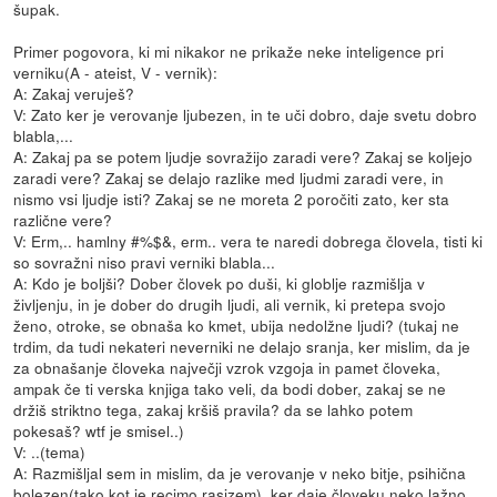
šupak.
Primer pogovora, ki mi nikakor ne prikaže neke inteligence pri
verniku(A - ateist, V - vernik):
A: Zakaj veruješ?
V: Zato ker je verovanje ljubezen, in te uči dobro, daje svetu dobro
blabla,...
A: Zakaj pa se potem ljudje sovražijo zaradi vere? Zakaj se koljejo
zaradi vere? Zakaj se delajo razlike med ljudmi zaradi vere, in
nismo vsi ljudje isti? Zakaj se ne moreta 2 poročiti zato, ker sta
različne vere?
V: Erm,.. hamlny #%$&, erm.. vera te naredi dobrega človela, tisti ki
so sovražni niso pravi verniki blabla...
A: Kdo je boljši? Dober človek po duši, ki globlje razmišlja v
življenju, in je dober do drugih ljudi, ali vernik, ki pretepa svojo
ženo, otroke, se obnaša ko kmet, ubija nedolžne ljudi? (tukaj ne
trdim, da tudi nekateri neverniki ne delajo sranja, ker mislim, da je
za obnašanje človeka največji vzrok vzgoja in pamet človeka,
ampak če ti verska knjiga tako veli, da bodi dober, zakaj se ne
držiš striktno tega, zakaj kršiš pravila? da se lahko potem
pokesaš? wtf je smisel..)
V: ..(tema)
A: Razmišljal sem in mislim, da je verovanje v neko bitje, psihična
bolezen(tako kot je recimo rasizem), ker daje človeku neko lažno