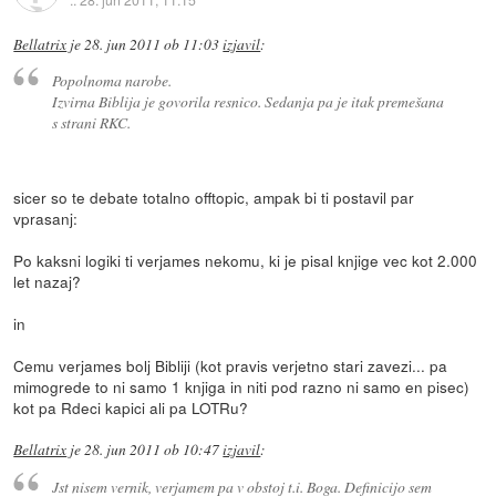
Bellatrix
je
28. jun 2011 ob 11:03
izjavil
:
Popolnoma narobe.
Izvirna Biblija je govorila resnico. Sedanja pa je itak premešana
s strani RKC.
sicer so te debate totalno offtopic, ampak bi ti postavil par
vprasanj:
Po kaksni logiki ti verjames nekomu, ki je pisal knjige vec kot 2.000
let nazaj?
in
Cemu verjames bolj Bibliji (kot pravis verjetno stari zavezi... pa
mimogrede to ni samo 1 knjiga in niti pod razno ni samo en pisec)
kot pa Rdeci kapici ali pa LOTRu?
Bellatrix
je
28. jun 2011 ob 10:47
izjavil
:
Jst nisem vernik, verjamem pa v obstoj t.i. Boga. Definicijo sem