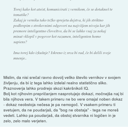
Torej kako kot ateist, komunicirati z vernikom, če se dotakneš te
tematike?
Zakaj je verniku tako težko sprejetu dejstva, ki jih striktno
podkrepim s strokovnimi odgovori na najvišjem nivoju kar jih
premore inteligentno človeštvo, da bi se lahko vsaj za nekaj
minut vklopil v pogovor kot razumen, inteligenten homo
sapiens?
Ima torej kdo izkušnje? Iskreno iz srca bi rad, če bi delili svoje
mnenje..
Mislim, da nisi srečal ravno dovolj veliko število vernikov v svojem
življenju, da bi iz tega lahko izdelal realno statistično sliko.
Praznoverja lahko prodrejo skozi kakršnikoli IQ.
Bolj kot njihovim prepričanjem nasprotujejo dokazi, močnejša naj bi
bila njihova vera. V takem primeru ne bo vere omajal noben dokaz
- dokaz neobstoja nečesa je pa nemogoč. V vsakem primeru ti
svetujem, da ne poudarjaš, da "bog ne obstaja" - tega ne moreš
vedeti. Lahko pa poudarjaš, da obstoj stvarnika ni logičen in je
zelo, zelo malo verjeten.