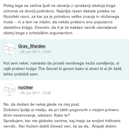
Poleg tega se večina ljudi ne ukvarja z vprašanji obstoja boga
oziroma ne dovolj podrobno. Najvišja raven debate poteka na
filozofski ravni, za kar pa je potrebno veliko znanja in vloženega
truda -- in s tem ne mislim, da nekdo prebero eno popularno
ateistično knjigo. Dvomim, da ti je že kakšen vernik utemeljeval
obstoj boga z ontološkim argumentom.
Gray_Warden
::
28. jun 2011, 14:55
Kot sem rekel, namesto da prosiš nevidnega moža usmiljenja, si
rajši preberi knjigo The Secret ki govori kako si stvari ki si jih želiš
lahko pridobiš sam.
nuclear
::
28. jun 2011, 15:36
No, da dodam še nekaj glede na moj post.
Določeni ljudje si mislijo, da pri takih pogovorih v mojem primeru
širim neverovanje, ateizem. Kako le?
Sprašujem, ker me globoko zanima, kaj imajo za svojimi trditvami
verniki.. Ker hočem dobiti čimveč ven, če se da.. Ampak dobim