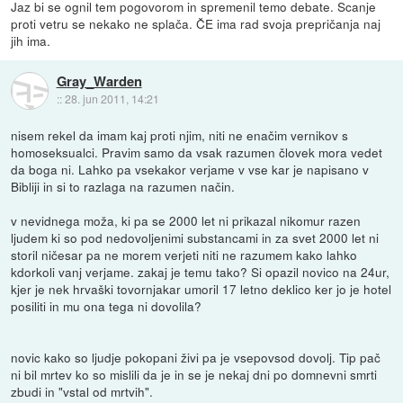
Jaz bi se ognil tem pogovorom in spremenil temo debate. Scanje
proti vetru se nekako ne splača. ČE ima rad svoja prepričanja naj
jih ima.
Gray_Warden
::
28. jun 2011, 14:21
nisem rekel da imam kaj proti njim, niti ne enačim vernikov s
homoseksualci. Pravim samo da vsak razumen človek mora vedet
da boga ni. Lahko pa vsekakor verjame v vse kar je napisano v
Bibliji in si to razlaga na razumen način.
v nevidnega moža, ki pa se 2000 let ni prikazal nikomur razen
ljudem ki so pod nedovoljenimi substancami in za svet 2000 let ni
storil ničesar pa ne morem verjeti niti ne razumem kako lahko
kdorkoli vanj verjame. zakaj je temu tako? Si opazil novico na 24ur,
kjer je nek hrvaški tovornjakar umoril 17 letno deklico ker jo je hotel
posiliti in mu ona tega ni dovolila?
novic kako so ljudje pokopani živi pa je vsepovsod dovolj. Tip pač
ni bil mrtev ko so mislili da je in se je nekaj dni po domnevni smrti
zbudi in "vstal od mrtvih".