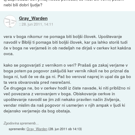
nebi bili dobri ljudje?
Gray_Warden
::
28. jun 2011, 14:11
vera v boga nikomur ne pomaga biti boljši človek. Upoštevanje
navodil v Bibliji ti pomaga biti boljši človek, kar pa lahko storiš tudi
če v boga ne verjameš in ob nedeljah ne dirjaš v cerkev kot kakšna
ovca.
kako se pogovarjati z vernikom o veri? Prašaš ga zakaj verjame v
boga potem pa pogovor zaključiš ker vernik nikoli ne bo priznal da
boga ni, tudi če ve da ga ni. Pač bo veroval naprej in upal da ga bo
ta vera obvarovala pred nesrečami.
Če drugega ne, bo v cerkev hodil iz čiste navade, ki niti približno ni
več povezana z verovanjem v boga. Obiskovanje cerkve in
upoštevanje navodil se jim zdi nekako pravilen način življenja,
vendar mislim da naš pogovor ni usmerjen v njih ampak v ljudi ki
dejansko verjamejo da bog obstaja.
Zgodovina sprememb…
spremenilo:
Gray_Warden
(
28. jun 2011 ob 14:13
)