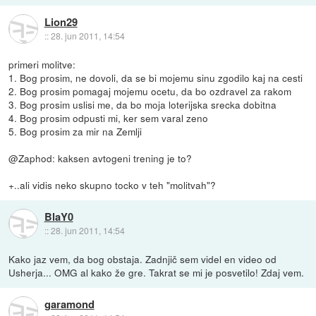
Lion29
::
28. jun 2011, 14:54
primeri molitve:
1. Bog prosim, ne dovoli, da se bi mojemu sinu zgodilo kaj na cesti
2. Bog prosim pomagaj mojemu ocetu, da bo ozdravel za rakom
3. Bog prosim uslisi me, da bo moja loterijska srecka dobitna
4. Bog prosim odpusti mi, ker sem varal zeno
5. Bog prosim za mir na Zemlji
@Zaphod: kaksen avtogeni trening je to?
+..ali vidis neko skupno tocko v teh "molitvah"?
BlaY0
::
28. jun 2011, 14:54
Kako jaz vem, da bog obstaja. Zadnjič sem videl en video od
Usherja... OMG al kako že gre. Takrat se mi je posvetilo! Zdaj vem.
garamond