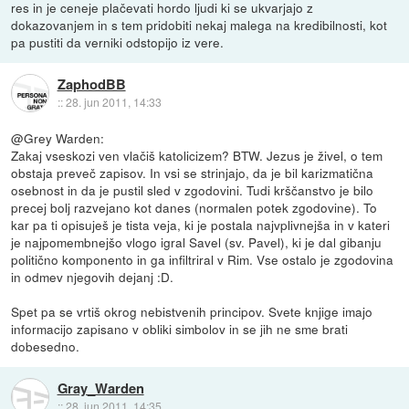
res in je ceneje plačevati hordo ljudi ki se ukvarjajo z
dokazovanjem in s tem pridobiti nekaj malega na kredibilnosti, kot
pa pustiti da verniki odstopijo iz vere.
ZaphodBB
::
28. jun 2011, 14:33
@Grey Warden:
Zakaj vseskozi ven vlačiš katolicizem? BTW. Jezus je živel, o tem
obstaja preveč zapisov. In vsi se strinjajo, da je bil karizmatična
osebnost in da je pustil sled v zgodovini. Tudi krščanstvo je bilo
precej bolj razvejano kot danes (normalen potek zgodovine). To
kar pa ti opisuješ je tista veja, ki je postala najvplivnejša in v kateri
je najpomembnejšo vlogo igral Savel (sv. Pavel), ki je dal gibanju
politično komponento in ga infiltriral v Rim. Vse ostalo je zgodovina
in odmev njegovih dejanj :D.
Spet pa se vrtiš okrog nebistvenih principov. Svete knjige imajo
informacijo zapisano v obliki simbolov in se jih ne sme brati
dobesedno.
Gray_Warden
::
28. jun 2011, 14:35