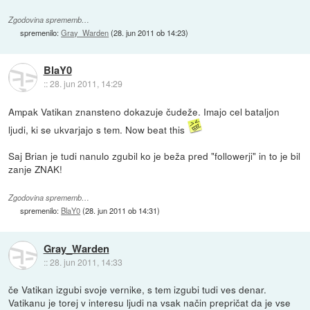
Zgodovina sprememb…
spremenilo:
Gray_Warden
(
28. jun 2011 ob 14:23
)
BlaY0
::
28. jun 2011, 14:29
Ampak Vatikan znansteno dokazuje čudeže. Imajo cel bataljon
ljudi, ki se ukvarjajo s tem. Now beat this
Saj Brian je tudi nanulo zgubil ko je beža pred "followerji" in to je bil
zanje ZNAK!
Zgodovina sprememb…
spremenilo:
BlaY0
(
28. jun 2011 ob 14:31
)
Gray_Warden
::
28. jun 2011, 14:33
če Vatikan izgubi svoje vernike, s tem izgubi tudi ves denar.
Vatikanu je torej v interesu ljudi na vsak način prepričat da je vse