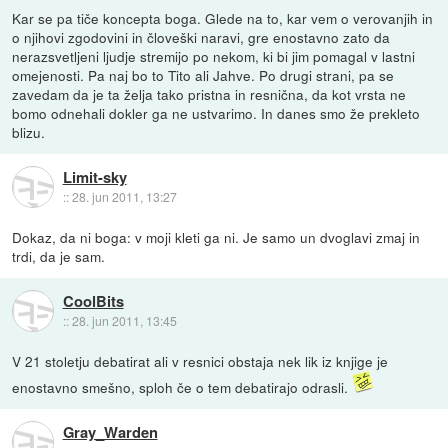
Kar se pa tiče koncepta boga. Glede na to, kar vem o verovanjih in
o njihovi zgodovini in človeški naravi, gre enostavno zato da
nerazsvetljeni ljudje stremijo po nekom, ki bi jim pomagal v lastni
omejenosti. Pa naj bo to Tito ali Jahve. Po drugi strani, pa se
zavedam da je ta želja tako pristna in resnična, da kot vrsta ne
bomo odnehali dokler ga ne ustvarimo. In danes smo že prekleto
blizu.
Limit-sky
::
28. jun 2011, 13:27
Dokaz, da ni boga: v moji kleti ga ni. Je samo un dvoglavi zmaj in
trdi, da je sam.
CoolBits
::
28. jun 2011, 13:45
V 21 stoletju debatirat ali v resnici obstaja nek lik iz knjige je
enostavno smešno, sploh če o tem debatirajo odrasli.
Gray_Warden