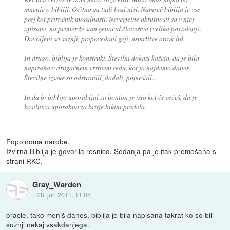
mnenje o bibliji. Očitno ga tudi bral nisi. Namreč biblija je vse
prej kot priročnik moralnosti. Neverjetne okrutnosti so v njej
opisane, na primer že sam genocid človeštva (velika povodenj).
Dovoljeni so sužnji, prepovedani geji, usmrtitve otrok itd.
In drugo, biblija je konstrukt. Številni dokazi kažejo, da je bila
napisana v drugačnem vrstnem redu, kot jo najdemo danes.
Številne izseke so odstranili, dodali, pomešali...
In da bi biblijo uporabljal za bonton je isto kot če rečeš, da je
kosilnica uporabna za britje bikini predela.
Popolnoma narobe.
Izvirna Biblija je govorila resnico. Sedanja pa je itak premešana s
strani RKC.
Gray_Warden
::
28. jun 2011, 11:05
oracle, tako meniš danes, biblija je bila napisana takrat ko so bili
sužnji nekaj vsakdanjega.