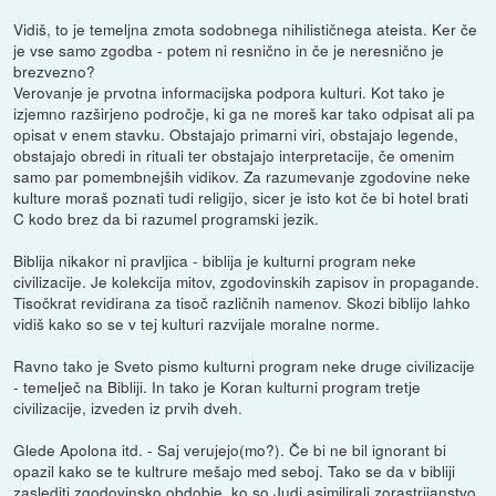
Vidiš, to je temeljna zmota sodobnega nihilističnega ateista. Ker če
je vse samo zgodba - potem ni resnično in če je neresnično je
brezvezno?
Verovanje je prvotna informacijska podpora kulturi. Kot tako je
izjemno razširjeno področje, ki ga ne moreš kar tako odpisat ali pa
opisat v enem stavku. Obstajajo primarni viri, obstajajo legende,
obstajajo obredi in rituali ter obstajajo interpretacije, če omenim
samo par pomembnejših vidikov. Za razumevanje zgodovine neke
kulture moraš poznati tudi religijo, sicer je isto kot če bi hotel brati
C kodo brez da bi razumel programski jezik.
Biblija nikakor ni pravljica - biblija je kulturni program neke
civilizacije. Je kolekcija mitov, zgodovinskih zapisov in propagande.
Tisočkrat revidirana za tisoč različnih namenov. Skozi biblijo lahko
vidiš kako so se v tej kulturi razvijale moralne norme.
Ravno tako je Sveto pismo kulturni program neke druge civilizacije
- temelječ na Bibliji. In tako je Koran kulturni program tretje
civilizacije, izveden iz prvih dveh.
Glede Apolona itd. - Saj verujejo(mo?). Če bi ne bil ignorant bi
opazil kako se te kultrure mešajo med seboj. Tako se da v bibliji
zaslediti zgodovinsko obdobje, ko so Judi asimilirali zorastrijanstvo