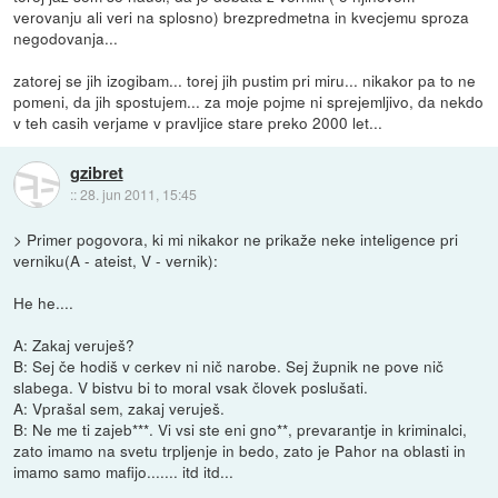
verovanju ali veri na splosno) brezpredmetna in kvecjemu sproza
negodovanja...
zatorej se jih izogibam... torej jih pustim pri miru... nikakor pa to ne
pomeni, da jih spostujem... za moje pojme ni sprejemljivo, da nekdo
v teh casih verjame v pravljice stare preko 2000 let...
gzibret
::
28. jun 2011, 15:45
> Primer pogovora, ki mi nikakor ne prikaže neke inteligence pri
verniku(A - ateist, V - vernik):
He he....
A: Zakaj veruješ?
B: Sej če hodiš v cerkev ni nič narobe. Sej župnik ne pove nič
slabega. V bistvu bi to moral vsak človek poslušati.
A: Vprašal sem, zakaj veruješ.
B: Ne me ti zajeb***. Vi vsi ste eni gno**, prevarantje in kriminalci,
zato imamo na svetu trpljenje in bedo, zato je Pahor na oblasti in
imamo samo mafijo....... itd itd...