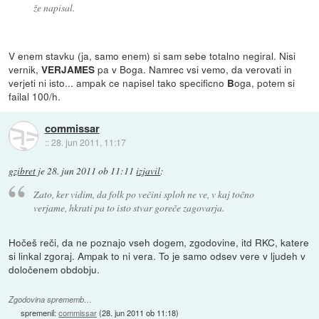
že napisal.
V enem stavku (ja, samo enem) si sam sebe totalno negiral. Nisi
vernik,
pa v Boga. Namrec vsi vemo, da verovati in
VERJAMES
verjeti ni isto... ampak ce napisel tako specificno
oga, potem si
B
failal 100/h.
commissar
::
28. jun 2011, 11:17
gzibret
je
28. jun 2011 ob 11:11
izjavil
:
Zato, ker vidim, da folk po večini sploh ne ve, v kaj točno
verjame, hkrati pa to isto stvar goreče zagovarja.
Hočeš reči, da ne poznajo vseh dogem, zgodovine, itd RKC, katere
si linkal zgoraj. Ampak to ni vera. To je samo odsev vere v ljudeh v
določenem obdobju.
Zgodovina sprememb…
spremenil:
commissar
(
28. jun 2011 ob 11:18
)