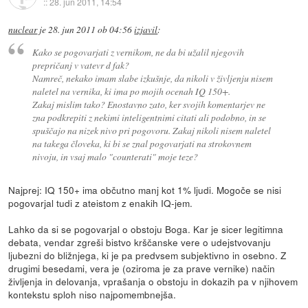
::
28. jun 2011, 14:54
nuclear
je
28. jun 2011 ob 04:56
izjavil
:
Kako se pogovarjati z vernikom, ne da bi užalil njegovih
prepričanj v vatevr d fak?
Namreč, nekako imam slabe izkušnje, da nikoli v življenju nisem
naletel na vernika, ki ima po mojih ocenah IQ 150+.
Zakaj mislim tako? Enostavno zato, ker svojih komentarjev ne
zna podkrepiti z nekimi inteligentnimi citati ali podobno, in se
spuščajo na nizek nivo pri pogovoru. Zakaj nikoli nisem naletel
na takega človeka, ki bi se znal pogovarjati na strokovnem
nivoju, in vsaj malo "counterati" moje teze?
Najprej: IQ 150+ ima občutno manj kot 1% ljudi. Mogoče se nisi
pogovarjal tudi z ateistom z enakih IQ-jem.
Lahko da si se pogovarjal o obstoju Boga. Kar je sicer legitimna
debata, vendar zgreši bistvo krščanske vere o udejstvovanju
ljubezni do bližnjega, ki je pa predvsem subjektivno in osebno. Z
drugimi besedami, vera je (oziroma je za prave vernike) način
življenja in delovanja, vprašanja o obstoju in dokazih pa v njihovem
kontekstu sploh niso najpomembnejša.