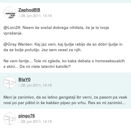
ZaphodBB
::
28. jun 2011, 14:16
@Lion29: Nisem še srečal dobrega nihilista, če je to tvoje
vprašanje.
@Gray Warden: Kaj jaz vem, kaj ljudje rabijo da so dobri ljudje in
da se bolje počutijo. Jaz sem vesel za njih.
Ne vem fantje... Tole mi zgleda, ko kaka debata o homoseksualcih
s skini... Da mi niste latentni katoliki?
BlaY0
::
28. jun 2011, 14:18
Meni je zanimivo, da so latino gengstaji ibr verni, za pasom pa vsak
nosi po par pištol in še kakšen pipec po vrhu. Res so mi zanimivi...
pingo76
::
28. jun 2011, 14:19