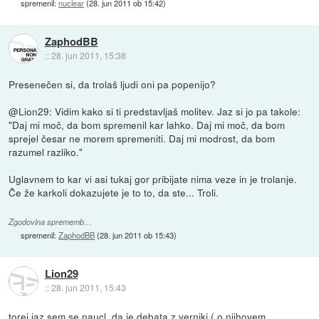
spremenil:
nuclear
(
28. jun 2011 ob 15:42
)
ZaphodBB
::
28. jun 2011, 15:38
Presenečen si, da trolaš ljudi oni pa popenijo?
@Lion29: Vidim kako si ti predstavljaš molitev. Jaz si jo pa takole:
"Daj mi moč, da bom spremenil kar lahko. Daj mi moč, da bom
sprejel česar ne morem spremeniti. Daj mi modrost, da bom
razumel razliko."
Uglavnem to kar vi asi tukaj gor pribijate nima veze in je trolanje.
Če že karkoli dokazujete je to to, da ste... Troli.
Zgodovina sprememb…
spremenil:
ZaphodBB
(
28. jun 2011 ob 15:43
)
Lion29
::
28. jun 2011, 15:43
torej jaz sem se naucl, da je debata z verniki ( o njihovem