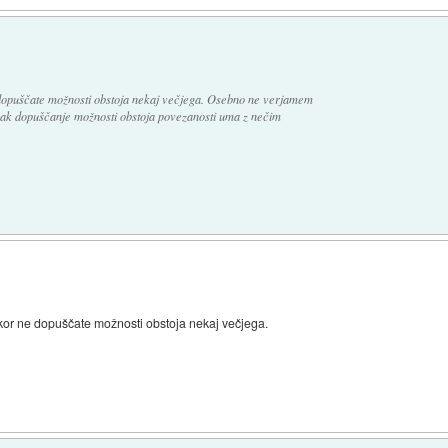
ne dopuščate možnosti obstoja nekaj večjega. Osebno ne verjamem
pak dopuščanje možnosti obstoja povezanosti uma z nečim
ikakor ne dopuščate možnosti obstoja nekaj večjega.