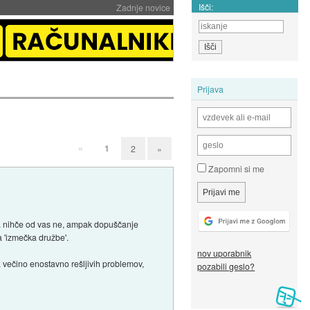
Išči:
Zadnje novice
Prijava
«
1
2
»
Zapomni si me
da nihče od vas ne, ampak dopuščanje
 'izmečka družbe'.
nov uporabnik
a večino enostavno rešljivih problemov,
pozabili geslo?