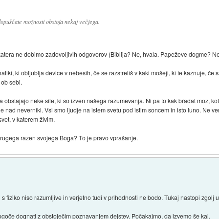
 dopuščate možnosti obstoja nekaj večjega.
katera ne dobimo zadovoljivih odgovorov (Biblija? Ne, hvala. Papeževe dogme? Ne
atiki, ki obljublja device v nebesih, če se razstreliš v kaki mošeji, ki te kaznuje, 
 ob sebi.
stajajo neke sile, ki so izven našega razumevanja. Ni pa to kak bradat mož, kot ga
e nad neverniki. Vsi smo ljudje na istem svetu pod istim soncem in isto luno. Ne 
vet, v katerem živim.
r drugega razen svojega Boga? To je pravo vprašanje.
i s fiziko niso razumljive in verjetno tudi v prihodnosti ne bodo. Tukaj nastopi zgolj u
 mogoče dognati z obstoječim poznavanjem dejstev. Počakajmo, da izvemo še kaj.