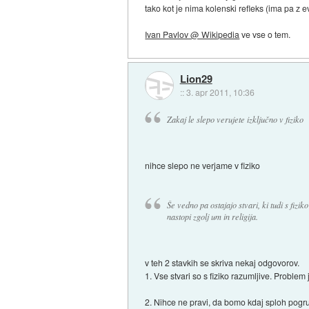
tako kot je nima kolenski refleks (ima pa z ev
Ivan Pavlov @ Wikipedia
ve vse o tem.
Lion29
::
3. apr 2011, 10:36
Zakaj le slepo verujete izključno v fiziko
nihce slepo ne verjame v fiziko
Še vedno pa ostajajo stvari, ki tudi s fizik
nastopi zgolj um in religija.
v teh 2 stavkih se skriva nekaj odgovorov.
1. Vse stvari so s fiziko razumljive. Problem 
2. Nihce ne pravi, da bomo kdaj sploh pog