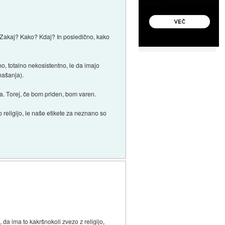
i? Zakaj? Kako? Kdaj? In posledično, kako
, totalno nekosistentno, le da imajo
našanja).
a. Torej, če bom priden, bom varen.
o religijo, le naše etikete za neznano so
da ima to kakršnokoli zvezo z religijo,