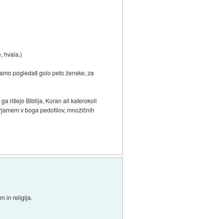
, hvala.)
če samo pogledaš golo peto ženske, za
 rišejo Biblija, Koran ali katerokoli
verjamem v boga pedofilov, množičnih
m in religija.