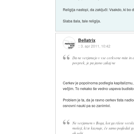
Religija nastopi, da zaključi: Vsakdo, ki bo
Slaba šala, tale religija.
Bellatrix
::
3. apr 2011, 10:42
Da ne verjamejo v vse cerkvene mite in o
povprek, je pa jasno zakaj ne
Cerkev je popolnoma podlegla kapitalizmu, p
večjim. To nekako še vedno uspeva budist
Problem je ta, da je ravno cerkev tista nadlo
osnovni nauki pa so zanimivi.
Ne verjamem v Boga, kot ga rišete verski f
mošeji, ki te kaznuje, če samo pogledaš g
ob sebi.