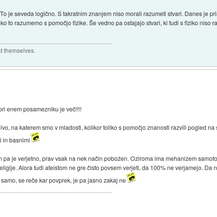
 To je seveda logično. S takratnim znanjem niso morali razumeti stvari. Danes je pr
to razumemo s pomočjo fizike. Še vedno pa ostajajo stvari, ki tudi s fiziko niso raz
ct themselves.
pri enem posamezniku je več!!!!
 nivo, na katerem smo v mladosti, kolikor toliko s pomočjo znanosti razvili pogled n
ti in basnimi
m pa je verjetno, prav vsak na nek način pobožen. Oziroma ima mehanizem samotola
 religije. Alora tudi ateistom ne gre čisto povsem verjeti, da 100% ne verjamejo. Da
 samo, se reče kar povprek, je pa jasno zakaj ne