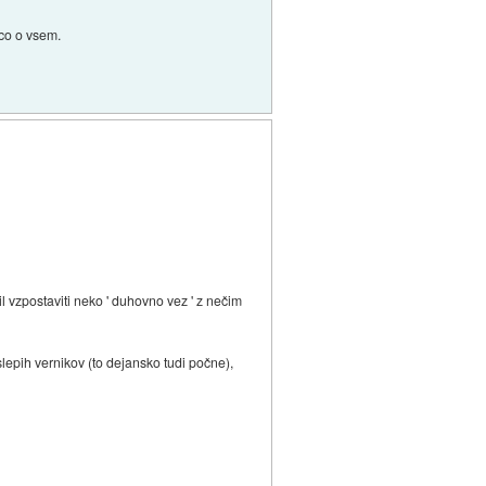
ico o vsem.
l vzpostaviti neko ' duhovno vez ' z nečim
 slepih vernikov (to dejansko tudi počne),