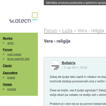
Evropska vesoljska agencija razvija svojo rak
Forum
»
Loža
»
Vera - religija
Novice
Vera - religija
arhiv
Forum
mali oglasi
teme zadnjih 24h
Bellatrix
Članki
::
3. apr 2011, 09:53
Zaposlitve
Zakaj ste ljudje tako zaprti in nikakor ne
brskaj
možnosti obstoja povezanosti uma z nečim v
Ostalo
pravila
Česa se bojite, vas ti ljudje ogrožajo? Zaka
večje stvari pa nekako ne sodijo več v okvire 
Problem je v tem da so se pomeni besed skoz