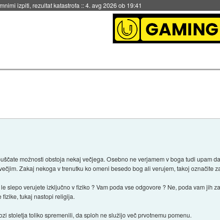
eto za večkratno uporabo
::
4. avg 2026 ob 19:41
 dopuščate možnosti obstoja nekaj večjega. Osebno ne verjamem v boga tudi upam 
ečjim. Zakaj nekoga v trenutku ko omeni besedo bog ali verujem, takoj označite za
j le slepo verujete izključno v fiziko ? Vam poda vse odgovore ? Ne, poda vam jih z
fizike, tukaj nastopi religija.
i stoletja toliko spremenili, da sploh ne služijo več prvotnemu pomenu.