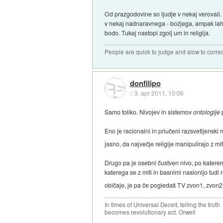
Od prazgodovine so ljudje v nekaj verovali.
v nekaj nadnaravnega - božjega, ampak lahko 
bodo. Tukaj nastopi zgolj um in religija.
People are quick to judge and slow to corre
donfilipo
::
3. apr 2011, 10:06
Samo toliko. Nivojev in sistemov
ontologije
Eno je racionalni in priučeni razsvetljenski
jasno, da največje religije manipulirajo z mi
Drugo pa je osebni čustven nivo, po katere
katerega se z miti in basnimi naslonijo tudi
običaje, je pa če pogledaš TV zvon1, zvon2
In times of Universal Deceit, telling the truth
becomes revolutionary act. Orwell