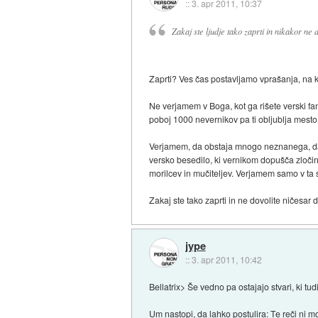
::
3. apr 2011, 10:37
Zakaj ste ljudje tako zaprti in nikakor ne
Zaprti? Ves čas postavljamo vprašanja, na 
Ne verjamem v Boga, kot ga rišete verski fan
poboj 1000 nevernikov pa ti obljublja mesto
Verjamem, da obstaja mnogo neznanega, da ob
versko besedilo, ki vernikom dopušča zločin
morilcev in mučiteljev. Verjamem samo v ta s
Zakaj ste tako zaprti in ne dovolite ničesa
jype
::
3. apr 2011, 10:42
Bellatrix> Še vedno pa ostajajo stvari, ki tud
Um nastopi, da lahko postulira: Te reči ni