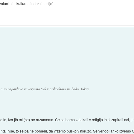
olucijo in kulturno indoktrinacijo).
o niso razumljive in verjetno tudi v prihodnosti ne bodo. Tukaj
je le, ker jih mi (se) ne razumemo. Ce se bomo zatekali v religijo in si zapirali oci, ji
runtali vse, to se pa ne pomeni, da vrzemo pusko v koruzo. Se vendo lahko izv