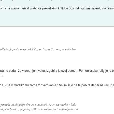
 doma na steno narisal vrabca s prevelikimi krili, bo po smrti spoznal absolutno resn
bičaje, je pa če pogledaš TV zvon1, zvon2 samo, se reče kar
a ne sedaj, že v srednjem veku. Izgubila je svoj pomen. Pomen vsake religije je bi
om.
ga, ki je v marsikomu zatrla to ' verovanje '. Vsi mislijo da le pobira denar na račun
anatiki, ki obljublja device v nebesih, če se razstreliš v kaki
olo peto ženske, za poboj 1000 nevernikov pa ti obljublja mesto