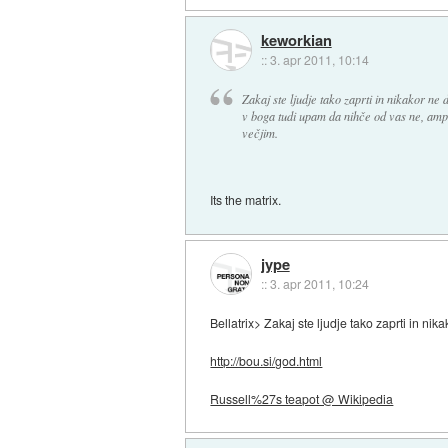
keworkian
::
3. apr 2011, 10:14
Zakaj ste ljudje tako zaprti in nikakor 
v boga tudi upam da nihče od vas ne, am
večjim.
Its the matrix.
jype
::
3. apr 2011, 10:24
Bellatrix> Zakaj ste ljudje tako zaprti in n
http://bou.si/god.html
Russell%27s teapot @ Wikipedia