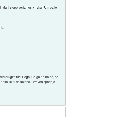
li, da ti slepo verjames v nekaj. Um pa je
i...
. med drugim tudi Boga. Ce ga ne najde, se
a nekaj ki ni dokazano....zraven spadajo