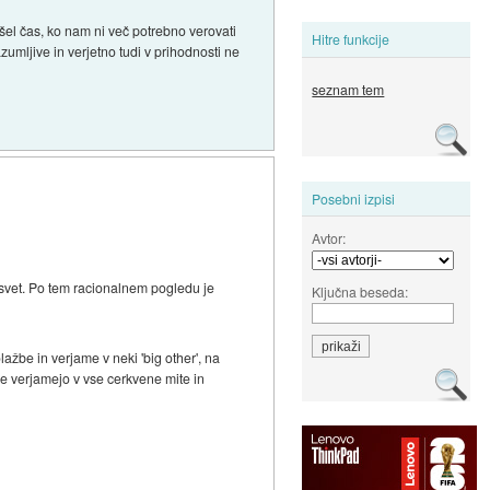
išel čas, ko nam ni več potrebno verovati
Hitre funkcije
umljive in verjetno tudi v prihodnosti ne
seznam tem
Posebni izpisi
Avtor:
a svet. Po tem racionalnem pogledu je
Ključna beseda:
žbe in verjame v neki 'big other', na
 ne verjamejo v vse cerkvene mite in