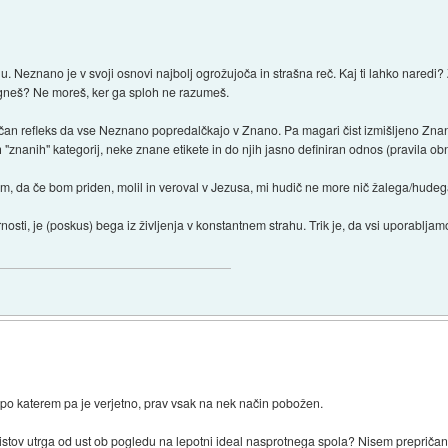
hu. Neznano je v svoji osnovi najbolj ogrožujoča in strašna reč. Kaj ti lahko nared
egneš? Ne moreš, ker ga sploh ne razumeš.
n refleks da vse Neznano popredalčkajo v Znano. Pa magari čist izmišljeno Znano
nanih" kategorij, neke znane etikete in do njih jasno definiran odnos (pravila ob
m, da če bom priden, molil in veroval v Jezusa, mi hudič ne more nič žalega/hudeg
nosti, je (poskus) bega iz življenja v konstantnem strahu. Trik je, da vsi uporabljam
 po katerem pa je verjetno, prav vsak na nek način pobožen.
eistov utrga od ust ob pogledu na lepotni ideal nasprotnega spola? Nisem prepričan, 