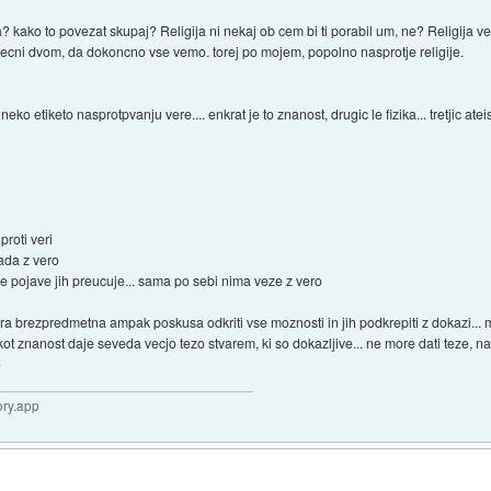
a? kako to povezat skupaj? Religija ni nekaj ob cem bi ti porabil um, ne? Religija ve
 vecni dvom, da dokoncno vse vemo. torej po mojem, popolno nasprotje religije.
eko etiketo nasprotpvanju vere.... enkrat je to znanost, drugic le fizika... tretjic ateist
proti veri
ada z vero
e pojave jih preucuje... sama po sebi nima veze z vero
vera brezpredmetna ampak poskusa odkriti vse moznosti in jih podkrepiti z dokazi..
ot znanost daje seveda vecjo tezo stvarem, ki so dokazljive... ne more dati teze, n
)
ory.app