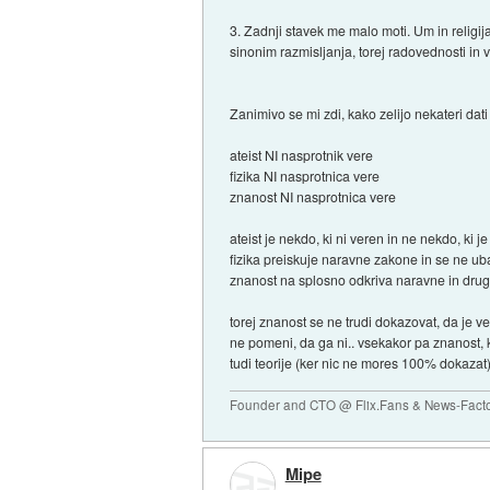
3. Zadnji stavek me malo moti. Um in religij
sinonim razmisljanja, torej radovednosti in
Zanimivo se mi zdi, kako zelijo nekateri dati n
ateist NI nasprotnik vere
fizika NI nasprotnica vere
znanost NI nasprotnica vere
ateist je nekdo, ki ni veren in ne nekdo, ki je 
fizika preiskuje naravne zakone in se ne ub
znanost na splosno odkriva naravne in drug
torej znanost se ne trudi dokazovat, da je 
ne pomeni, da ga ni.. vsekakor pa znanost, k
tudi teorije (ker nic ne mores 100% dokazat
Founder and CTO @ Flix.Fans & News-Fact
Mipe