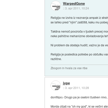
WarpedGone
::
3. apr 2011, 10:24
Religija ne izvira iz neznanja ampak iz stra
se lahko pred "njim" zaščitiš, kaku mu pob
Takšna nemoč povzroča v ljudeh precej moča
neke psihične mehanizme obvladovanja teh "z
Ni problem da obstaja hudič, važno je da ve
Religija je posledica potrebe po občutku var
različne.
Zbogom in hvala za vse ribe
jype
::
3. apr 2011, 10:28
donfilipo> Drugo pa je osebni čustven nivo,
Morda ciljaš na "oh my god", ki se večini at