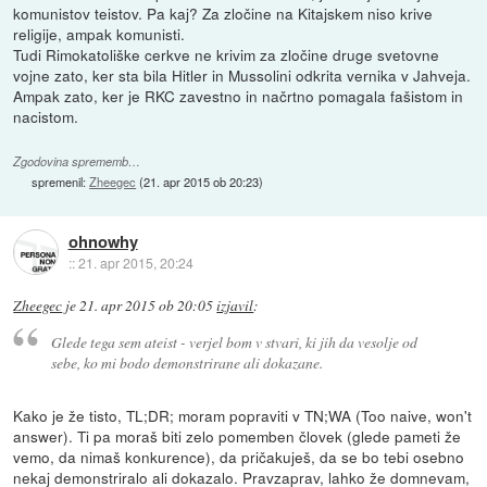
komunistov teistov. Pa kaj? Za zločine na Kitajskem niso krive
religije, ampak komunisti.
Tudi Rimokatoliške cerkve ne krivim za zločine druge svetovne
vojne zato, ker sta bila Hitler in Mussolini odkrita vernika v Jahveja.
Ampak zato, ker je RKC zavestno in načrtno pomagala fašistom in
nacistom.
Zgodovina sprememb…
spremenil:
Zheegec
(
21. apr 2015 ob 20:23
)
ohnowhy
::
21. apr 2015, 20:24
Zheegec
je
21. apr 2015 ob 20:05
izjavil
:
Glede tega sem ateist - verjel bom v stvari, ki jih da vesolje od
sebe, ko mi bodo demonstrirane ali dokazane.
Kako je že tisto, TL;DR; moram popraviti v TN;WA (Too naive, won't
answer). Ti pa moraš biti zelo pomemben človek (glede pameti že
vemo, da nimaš konkurence), da pričakuješ, da se bo tebi osebno
nekaj demonstriralo ali dokazalo. Pravzaprav, lahko že domnevam,