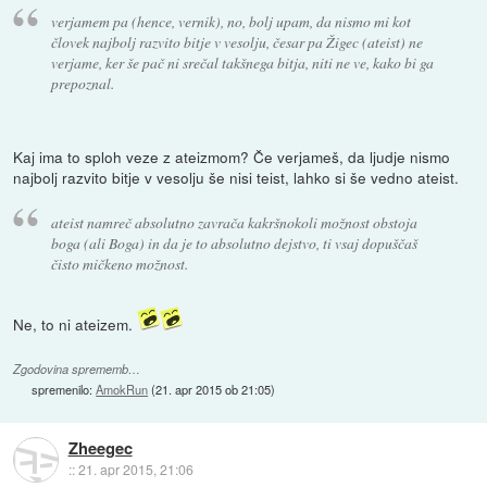
verjamem pa (hence, vernik), no, bolj upam, da nismo mi kot
človek najbolj razvito bitje v vesolju, česar pa Žigec (ateist) ne
verjame, ker še pač ni srečal takšnega bitja, niti ne ve, kako bi ga
prepoznal.
Kaj ima to sploh veze z ateizmom? Če verjameš, da ljudje nismo
najbolj razvito bitje v vesolju še nisi teist, lahko si še vedno ateist.
ateist namreč absolutno zavrača kakršnokoli možnost obstoja
boga (ali Boga) in da je to absolutno dejstvo, ti vsaj dopuščaš
čisto mičkeno možnost.
Ne, to ni ateizem.
Zgodovina sprememb…
spremenilo:
AmokRun
(
21. apr 2015 ob 21:05
)
Zheegec
::
21. apr 2015, 21:06