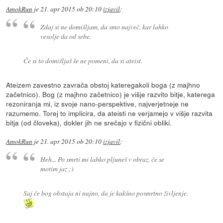
AmokRun
je
21. apr 2015 ob 20:10
izjavil
:
Zdaj si ne domišljam, da smo največ, kar lahko
vesolje da od sebe.
Če si to domišljaš še ne pomeni, da si ateist.
Ateizem zavestno zavrača obstoj kateregakoli boga (z majhno
začetnico). Bog (z majhno začetnico) je višje razvito bitje, katerega
rezoniranja mi, iz svoje nano-perspektive, najverjetneje ne
razumemo. Torej to implicira, da ateisti ne verjamejo v višje razvita
bitja (od človeka), dokler jih ne srečajo v fizični obliki.
AmokRun
je
21. apr 2015 ob 20:10
izjavil
:
Heh... Po smrti mi lahko pljuneš v obraz, če se
motim jaz ;)
Saj če bog obstaja ni nujno, da je kakšno posmrtno življenje.