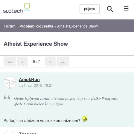
☰
Forum
»
Problemi človeštva
»
Atheist Experience Show
Atheist Experience Show
5
/ 7
««
«
»
»»
AmokRun
::
21. apr 2015, 19:27
Glede trpljenja zaradi ateizma poglej vsaj v angleško Wikipedio
glede Črnih bukev komunizma.
Pa kaj ima ateizem veze z komunizmom?
Zheegec