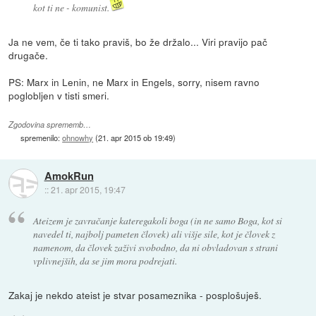
kot ti ne - komunist.
Ja ne vem, če ti tako praviš, bo že držalo... Viri pravijo pač
drugače.
PS: Marx in Lenin, ne Marx in Engels, sorry, nisem ravno
poglobljen v tisti smeri.
Zgodovina sprememb…
spremenilo:
ohnowhy
(
21. apr 2015 ob 19:49
)
AmokRun
::
21. apr 2015, 19:47
Ateizem je zavračanje kateregakoli boga (in ne samo Boga, kot si
navedel ti, najbolj pameten človek) ali višje sile, kot je človek z
namenom, da človek zaživi svobodno, da ni obvladovan s strani
vplivnejših, da se jim mora podrejati.
Zakaj je nekdo ateist je stvar posameznika - posplošuješ.