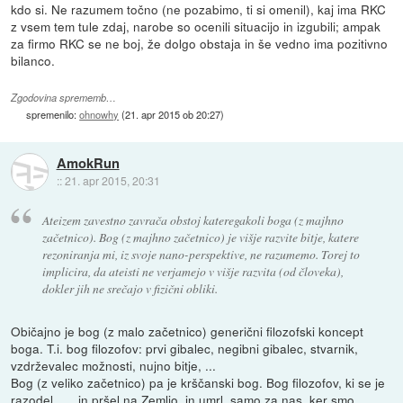
kdo si. Ne razumem točno (ne pozabimo, ti si omenil), kaj ima RKC
z vsem tem tule zdaj, narobe so ocenili situacijo in izgubili; ampak
za firmo RKC se ne boj, že dolgo obstaja in še vedno ima pozitivno
bilanco.
Zgodovina sprememb…
spremenilo:
ohnowhy
(
21. apr 2015 ob 20:27
)
AmokRun
::
21. apr 2015, 20:31
Ateizem zavestno zavrača obstoj kateregakoli boga (z majhno
začetnico). Bog (z majhno začetnico) je višje razvite bitje, katere
rezoniranja mi, iz svoje nano-perspektive, ne razumemo. Torej to
implicira, da ateisti ne verjamejo v višje razvita (od človeka),
dokler jih ne srečajo v fizični obliki.
Običajno je bog (z malo začetnico) generični filozofski koncept
boga. T.i. bog filozofov: prvi gibalec, negibni gibalec, stvarnik,
vzdrževalec možnosti, nujno bitje, ...
Bog (z veliko začetnico) pa je krščanski bog. Bog filozofov, ki se je
razodel... ...in pršel na Zemljo, in umrl, samo za nas, ker smo