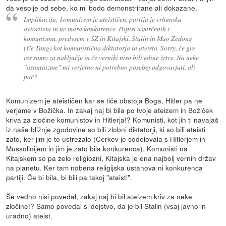
da vesolje od sebe, ko mi bodo demonstrirane ali dokazane.
Implikacija; komunizem je ateističen, partija je vrhunska
avtoriteta in ne mara konkurence. Popisi usmrčenih v
komunizmu, predvsem v SZ in Kitajski. Stalin in Mao Zedong
(Ce Tung) kot komunistična diktatorja in ateista. Sorry, če gre
res samo za naključje in če verniki niso bili edine žrtve. Na neke
"asantaizme" mi verjetno ni potrebno posebej odgovarjati, ali
pač?
Komunizem je ateističen kar se tiče obstoja Boga, Hitler pa ne
verjame v Božička. In zakaj naj bi bila po tvoje ateizem in Božiček
kriva za zločine komunistov in Hitlerja!? Komunisti, kot jih ti navajaš
iz naše bližnje zgodovine so bili zlobni diktatorji, ki so bili ateisti
zato, ker jim je to ustrezalo (Cerkev je sodelovala s Hitlerjem in
Mussolinijem in jim je zato bila konkurenca). Komunisti na
Kitajskem so pa zelo religiozni, Kitajska je ena najbolj vernih držav
na planetu. Ker tam nobena religijska ustanova ni konkurenca
partiji. Če bi bila, bi bili pa takoj "ateisti".
Še vedno nisi povedal, zakaj naj bi bil ateizem kriv za neke
zločine!? Samo povedal si dejstvo, da je bil Stalin (vsaj javno in
uradno) ateist.