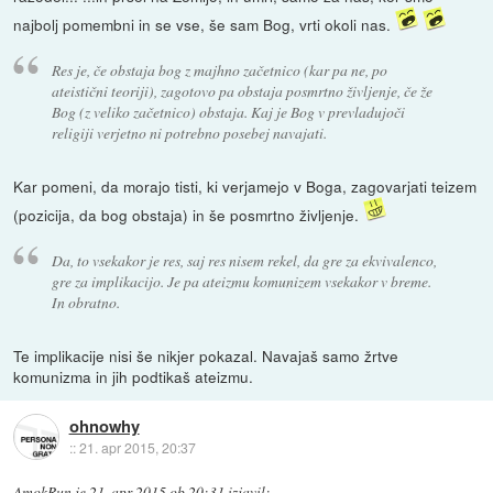
najbolj pomembni in se vse, še sam Bog, vrti okoli nas.
Res je, če obstaja bog z majhno začetnico (kar pa ne, po
ateistični teoriji), zagotovo pa obstaja posmrtno življenje, če že
Bog (z veliko začetnico) obstaja. Kaj je Bog v prevladujoči
religiji verjetno ni potrebno posebej navajati.
Kar pomeni, da morajo tisti, ki verjamejo v Boga, zagovarjati teizem
(pozicija, da bog obstaja) in še posmrtno življenje.
Da, to vsekakor je res, saj res nisem rekel, da gre za ekvivalenco,
gre za implikacijo. Je pa ateizmu komunizem vsekakor v breme.
In obratno.
Te implikacije nisi še nikjer pokazal. Navajaš samo žrtve
komunizma in jih podtikaš ateizmu.
ohnowhy
::
21. apr 2015, 20:37
AmokRun
je
21. apr 2015 ob 20:31
izjavil
: