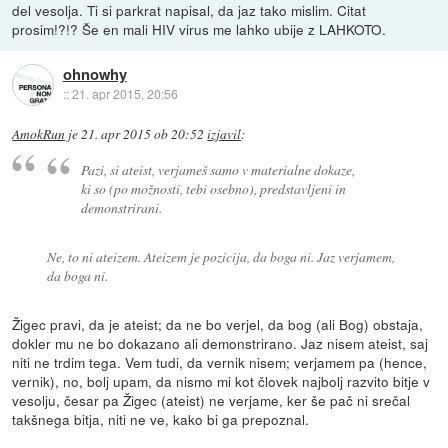
del vesolja. Ti si parkrat napisal, da jaz tako mislim. Citat
prosim!?!? Še en mali HIV virus me lahko ubije z LAHKOTO.
ohnowhy
::
21. apr 2015, 20:56
AmokRun
je
21. apr 2015 ob 20:52
izjavil
:
Pazi, si ateist, verjameš samo v materialne dokaze,
ki so (po možnosti, tebi osebno), predstavljeni in
demonstrirani.
Ne, to ni ateizem. Ateizem je pozicija, da boga ni. Jaz verjamem,
da boga ni.
Žigec pravi, da je ateist; da ne bo verjel, da bog (ali Bog) obstaja,
dokler mu ne bo dokazano ali demonstrirano. Jaz nisem ateist, saj
niti ne trdim tega. Vem tudi, da vernik nisem; verjamem pa (hence,
vernik), no, bolj upam, da nismo mi kot človek najbolj razvito bitje v
vesolju, česar pa Žigec (ateist) ne verjame, ker še pač ni srečal
takšnega bitja, niti ne ve, kako bi ga prepoznal.