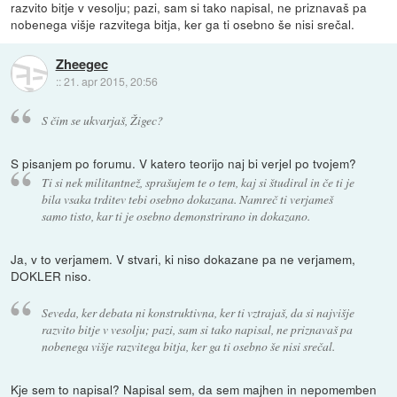
razvito bitje v vesolju; pazi, sam si tako napisal, ne priznavaš pa
nobenega višje razvitega bitja, ker ga ti osebno še nisi srečal.
Zheegec
::
21. apr 2015, 20:56
S čim se ukvarjaš, Žigec?
S pisanjem po forumu. V katero teorijo naj bi verjel po tvojem?
Ti si nek militantnež, sprašujem te o tem, kaj si študiral in če ti je
bila vsaka trditev tebi osebno dokazana. Namreč ti verjameš
samo tisto, kar ti je osebno demonstrirano in dokazano.
Ja, v to verjamem. V stvari, ki niso dokazane pa ne verjamem,
DOKLER niso.
Seveda, ker debata ni konstruktivna, ker ti vztrajaš, da si najvišje
razvito bitje v vesolju; pazi, sam si tako napisal, ne priznavaš pa
nobenega višje razvitega bitja, ker ga ti osebno še nisi srečal.
Kje sem to napisal? Napisal sem, da sem majhen in nepomemben