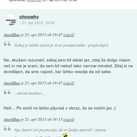
ohnowhy
::
21. apr 2015, 19:54
AmokRun
je
21. apr 2015 ob 19:47
izjavil
:
Zakaj je nekdo ateist je stvar posameznika - posplošuješ.
Ne, skušam razumeti, zakaj sem bil ateist jaz, zdaj že dolgo nisem
več in me je sram, da sem bil nekoč tako narrow-minded. Zdaj si ne
domišljam, da smo največ, kar lahko vesolje da od sebe.
AmokRun
je
21. apr 2015 ob 19:47
izjavil
:
...ateisti motimo...
Heh... Po smrti mi lahko pljuneš v obraz, če se motim jaz ;)
AmokRun
je
21. apr 2015 ob 19:53
izjavil
:
Aja, kateri viri pa pravijo, da so ljudje umirali v imenu