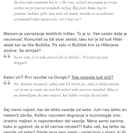
da niso tako pametni kot ti :) Ne vem, razloži mi pojma po tvoje,
očitno ne priznavaš uradnih razlag. Big foot, hmm, kaj to
pomeni, kakšen vpliv ima nate ali name, menda so se nekateri
avtomobili tako imenovali, veš ti kaj več?
Ateizem je zavračanje teističnih trditev. To je to. Vse ostalo dalje je
neumnost. Komunisti so bili sicer ateisti, tako kot je bil tudi Hitler
ateist kar se tiče Božička. Pa zato ni Božiček kriv za Hitlerjeve
zločine. Se strinjaš?
Ja ne vem, če ti tako praviš, bo že držalo... Viri pravijo pač
drugače.
Kateri viri? Prvi rezultat na Googlu?
Tole mogoče tudi drži?
Ne, skušam razumeti, zakaj sem bil ateist jaz, zdaj že dolgo nisem
več in me je sram, da sem bil nekoč tako narrow-minded. Zdaj si
ne domišljam, da smo največ, kar lahko vesolje da od sebe.
Saj nismo največ, kar da lahko vesolje od sebe. Jutri nas lahko en
meteorit izbriše. Kolikor razumem dognanja iz kozmologije smo
izredno majhen in nepomemben del vesolja. Mene samo zanima,
kako si ugotovil, da si bil narrow-minded?! Kako veš, kaj lahko da
vesolje od sebe? Glede tega sem ateist - verjel bom v stvari, ki jih