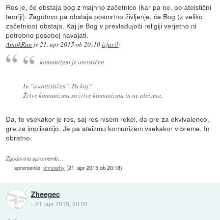
Res je, če obstaja bog z majhno začetnico (kar pa ne, po ateistični
teoriji). Zagotovo pa obstaja posmrtno življenje, če Bog (z veliko
začetnico) obstaja. Kaj je Bog v prevladujoči religiji verjetno ni
potrebno posebej navajati.
AmokRun
je
21. apr 2015 ob 20:10
izjavil
:
komunizem je ateističen
In "asantističen". Pa kaj?
Žrtve komunizma so žrtve komunizma in ne ateizma.
Da, to vsekakor je res, saj res nisem rekel, da gre za ekvivalenco,
gre za implikacijo. Je pa ateizmu komunizem vsekakor v breme. In
obratno.
Zgodovina sprememb…
spremenilo:
ohnowhy
(
21. apr 2015 ob 20:18
)
Zheegec
::
21. apr 2015, 20:20