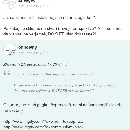
::
21. apr 2015, 19:28
Ja, sami nesmisli, ostalo naj si pa "sam pogledam".
Pa zakaj ne sklepaš na stvari iz svoje perspektive? A ni pametno,
da v stvari ne verjameš, DOKLER niso dokazane?!
ohnowhy
::
21. apr 2015, 19:32
Zheegec
je
21. apr 2015 ob 19:28
izjavil
:
Ja, sami nesmisli, ostalo naj si pa "sam pogledam".
Pa zakaj ne sklepaš na stvari iz svoje perspektive? A ni pametno,
da v stvari ne verjameš, DOKLER niso dokazane?!
Ok, torej, ne znaš guglat, čeprav veš, da si najpametnejši človek
na svetu :)
http://www.lmgtfy.com/?q=when+to+capita...
http://www.lmgtfy.com/?q=communism+and+...