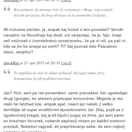
Kar pomeni, da morajo tisti, ki verjamejo v Boga, zagovarjati
teizem (pozicija, da bog obstaja) in še posmrtno življenje.
All-inclusive storitev, ja, ampak kaj hočeš s tem povedati? Verniki
navadno ne filozofirajo kaj dosti, oni verjamejo, če je, fajn, imajo
več možnosti v (morebitnem) onostranstvu, če pa ni nič, pa pač ni;
kdo se jim bo smejal po smrti? Ti? Saj poznaš tisto Pascalovo
stavo, verjetno?
AmokRun
je
21. apr 2015 ob 20:31
izjavil
:
Te implikacije nisi še nikjer pokazal. Navajaš samo žrtve
komunizma in jih podtikaš ateizmu.
Jaz? Huh, sem pa res pomemben, samo prenašam, kar ugotavljajo
drugi (google), ko ateizem pripisujejo komunizmu. Mogoče je res
malo far-fetched tole, ampak spet, nisem jaz nekdo z veliko
domišljije ali super analitičnimi sposobnostmi, žal. Zdaj, pojdi se z
zgodovinarji kregat, kaj je bil ključni pogoj za žrtve, jaz sem samo
en brezimen forumaš, nobenih aspiracij nimam po kakšni svetovni
prevladi, Nobelovi nagradi, ali prepričevanju sebe, da sem najbolj
pameten ali uspešen :)