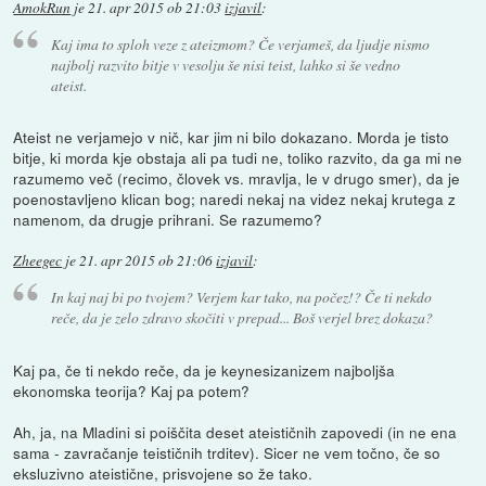
AmokRun
je
21. apr 2015 ob 21:03
izjavil
:
Kaj ima to sploh veze z ateizmom? Če verjameš, da ljudje nismo
najbolj razvito bitje v vesolju še nisi teist, lahko si še vedno
ateist.
Ateist ne verjamejo v nič, kar jim ni bilo dokazano. Morda je tisto
bitje, ki morda kje obstaja ali pa tudi ne, toliko razvito, da ga mi ne
razumemo več (recimo, človek vs. mravlja, le v drugo smer), da je
poenostavljeno klican bog; naredi nekaj na videz nekaj krutega z
namenom, da drugje prihrani. Se razumemo?
Zheegec
je
21. apr 2015 ob 21:06
izjavil
:
In kaj naj bi po tvojem? Verjem kar tako, na počez!? Če ti nekdo
reče, da je zelo zdravo skočiti v prepad... Boš verjel brez dokaza?
Kaj pa, če ti nekdo reče, da je keynesizanizem najboljša
ekonomska teorija? Kaj pa potem?
Ah, ja, na Mladini si poiščita deset ateističnih zapovedi (in ne ena
sama - zavračanje teističnih trditev). Sicer ne vem točno, če so
eksluzivno ateistične, prisvojene so že tako.