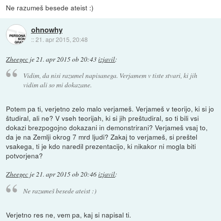
Ne razumeš besede ateist :)
ohnowhy
::
21. apr 2015, 20:48
Zheegec
je
21. apr 2015 ob 20:43
izjavil
:
Vidim, da nisi razumel napisanega. Verjamem v tiste stvari, ki jih
vidim ali so mi dokazane.
Potem pa ti, verjetno zelo malo verjameš. Verjameš v teorijo, ki si jo
študiral, ali ne? V vseh teorijah, ki si jih preštudiral, so ti bili vsi
dokazi brezpogojno dokazani in demonstrirani? Verjameš vsaj to,
da je na Zemlji okrog 7 mrd ljudi? Zakaj to verjameš, si preštel
vsakega, ti je kdo naredil prezentacijo, ki nikakor ni mogla biti
potvorjena?
Zheegec
je
21. apr 2015 ob 20:46
izjavil
:
Ne razumeš besede ateist :)
Verjetno res ne, vem pa, kaj si napisal ti.