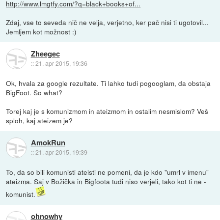
http://www.lmgtfy.com/?q=black+books+of...
Zdaj, vse to seveda nič ne velja, verjetno, ker pač nisi ti ugotovil...
Jemljem kot možnost :)
Zheegec
::
21. apr 2015, 19:36
Ok, hvala za google rezultate. Ti lahko tudi pogooglam, da obstaja
BigFoot. So what?
Torej kaj je s komunizmom in ateizmom in ostalim nesmislom? Veš
sploh, kaj ateizem je?
AmokRun
::
21. apr 2015, 19:39
To, da so bili komunisti ateisti ne pomeni, da je kdo "umrl v imenu"
ateizma. Saj v Božička in Bigfoota tudi niso verjeli, tako kot ti ne -
komunist.
ohnowhy