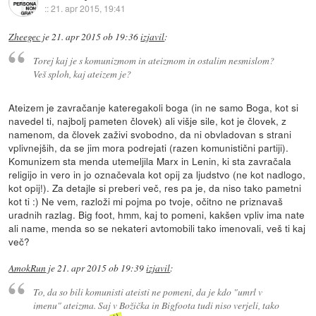
::
21. apr 2015, 19:41
Zheegec
je
21. apr 2015 ob 19:36
izjavil
:
Torej kaj je s komunizmom in ateizmom in ostalim nesmislom?
Veš sploh, kaj ateizem je?
Ateizem je zavračanje kateregakoli boga (in ne samo Boga, kot si
navedel ti, najbolj pameten človek) ali višje sile, kot je človek, z
namenom, da človek zaživi svobodno, da ni obvladovan s strani
vplivnejših, da se jim mora podrejati (razen komunistični partiji).
Komunizem sta menda utemeljila Marx in Lenin, ki sta zavračala
religijo in vero in jo označevala kot opij za ljudstvo (ne kot nadlogo,
kot opij!). Za detajle si preberi več, res pa je, da niso tako pametni
kot ti :) Ne vem, razloži mi pojma po tvoje, očitno ne priznavaš
uradnih razlag. Big foot, hmm, kaj to pomeni, kakšen vpliv ima nate
ali name, menda so se nekateri avtomobili tako imenovali, veš ti kaj
več?
AmokRun
je
21. apr 2015 ob 19:39
izjavil
:
To, da so bili komunisti ateisti ne pomeni, da je kdo "umrl v
imenu" ateizma. Saj v Božička in Bigfoota tudi niso verjeli, tako