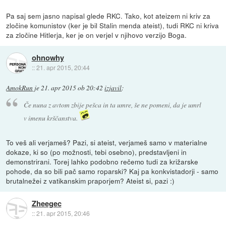
Pa saj sem jasno napisal glede RKC. Tako, kot ateizem ni kriv za
zločine komunistov (ker je bil Stalin menda ateist), tudi RKC ni kriva
za zločine Hitlerja, ker je on verjel v njihovo verzijo Boga.
ohnowhy
::
21. apr 2015, 20:44
AmokRun
je
21. apr 2015 ob 20:42
izjavil
:
Če nuna z avtom zbije pešca in ta umre, še ne pomeni, da je umrl
v imenu krščanstva.
To veš ali verjameš? Pazi, si ateist, verjameš samo v materialne
dokaze, ki so (po možnosti, tebi osebno), predstavljeni in
demonstrirani. Torej lahko podobno rečemo tudi za križarske
pohode, da so bili pač samo roparski? Kaj pa konkvistadorji - samo
brutalnežei z vatikanskim praporjem? Ateist si, pazi :)
Zheegec
::
21. apr 2015, 20:46