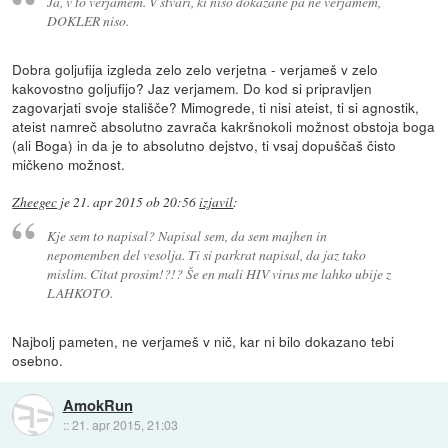
Ja, v to verjamem. V stvari, ki niso dokazane pa ne verjamem,
DOKLER niso.
Dobra goljufija izgleda zelo zelo verjetna - verjameš v zelo
kakovostno goljufijo? Jaz verjamem. Do kod si pripravljen
zagovarjati svoje stališče? Mimogrede, ti nisi ateist, ti si agnostik,
ateist namreč absolutno zavrača kakršnokoli možnost obstoja boga
(ali Boga) in da je to absolutno dejstvo, ti vsaj dopuščaš čisto
mičkeno možnost.
Zheegec
je
21. apr 2015 ob 20:56
izjavil
:
Kje sem to napisal? Napisal sem, da sem majhen in
nepomemben del vesolja. Ti si parkrat napisal, da jaz tako
mislim. Citat prosim!?!? Še en mali HIV virus me lahko ubije z
LAHKOTO.
Najbolj pameten, ne verjameš v nič, kar ni bilo dokazano tebi
osebno.
AmokRun
::
21. apr 2015, 21:03