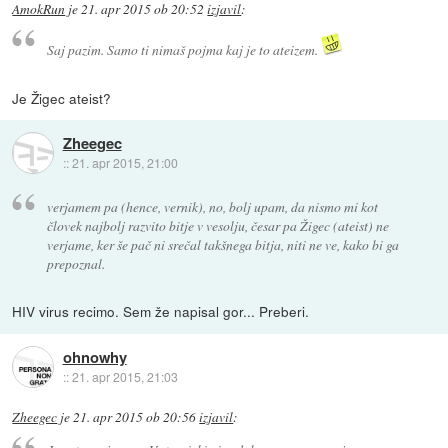
AmokRun
je
21. apr 2015 ob 20:52
izjavil
:
Saj pazim. Samo ti nimaš pojma kaj je to ateizem.
Je Žigec ateist?
Zheegec
::
21. apr 2015, 21:00
verjamem pa (hence, vernik), no, bolj upam, da nismo mi kot
človek najbolj razvito bitje v vesolju, česar pa Žigec (ateist) ne
verjame, ker še pač ni srečal takšnega bitja, niti ne ve, kako bi ga
prepoznal.
HIV virus recimo. Sem že napisal gor... Preberi.
ohnowhy
::
21. apr 2015, 21:03
Zheegec
je
21. apr 2015 ob 20:56
izjavil
: