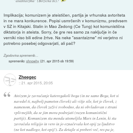
"asantaizma" (Božička ni)?
Implikacija; komunizem je ateističen, partija je vrhunska avtoriteta
in ne mara konkurence. Popisi usmrčenih v komunizmu, predvsem
v SZ in Kitajski. Stalin in Mao Zedong (Ce Tung) kot komunistična
diktatorja in ateista. Sorry, če gre res samo za naključje in če
verniki niso bili edine žrtve. Na neke "asantaizme" mi verjetno ni
potrebno posebej odgovarjati, ali pač?
Zgodovina sprememb…
spremenilo:
ohnowhy
(
21. apr 2015 ob 19:59
)
Zheegec
::
21. apr 2015, 20:05
Ateizem je zavračanje kateregakoli boga (in ne samo Boga, kot si
navedel ti, najbolj pameten človek) ali višje sile, kot je človek, z
namenom, da človek zaživi svobodno, da ni obvladovan s strani
vplivnejših, da se jim mora podrejati (razen komunistični
partiji). Komunizem sta menda utemeljila Marx in Lenin, ki sta
zavračala religijo in vero in jo označevala kot opij za ljudstvo
(ne kot nadlogo, kot opij!). Za detajle si preberi več, res pa je,