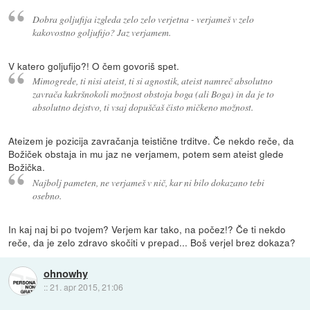
Dobra goljufija izgleda zelo zelo verjetna - verjameš v zelo
kakovostno goljufijo? Jaz verjamem.
V katero goljufijo?! O čem govoriš spet.
Mimogrede, ti nisi ateist, ti si agnostik, ateist namreč absolutno
zavrača kakršnokoli možnost obstoja boga (ali Boga) in da je to
absolutno dejstvo, ti vsaj dopuščaš čisto mičkeno možnost.
Ateizem je pozicija zavračanja teistične trditve. Če nekdo reče, da
Božiček obstaja in mu jaz ne verjamem, potem sem ateist glede
Božička.
Najbolj pameten, ne verjameš v nič, kar ni bilo dokazano tebi
osebno.
In kaj naj bi po tvojem? Verjem kar tako, na počez!? Če ti nekdo
reče, da je zelo zdravo skočiti v prepad... Boš verjel brez dokaza?
ohnowhy
::
21. apr 2015, 21:06