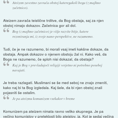
Ateizem zavestno zavrača obstoj kateregakoli boga (z majhno
začetnico).
Ateizem zavrača teistične trditve, da Bog obstaja, saj za njen
obstoj nimajo dokazov. Začetnica gor ali dol.
Bog (z majhno začetnico) je višje razvite bitje, katere
rezoniranja mi, iz svoje nano-perspektive, ne razumemo.
Tudi, če je ne razumemo, bi morali vsaj imeti kakšne dokaze, da
obstaja. Ampak dokazov o njenem obstoju žal ni. Kako veš, da
Boga ne razumemo, če sploh nisi dokazal, da obstaja?
Kaj je Bog v prevladujoči religiji verjetno ni potrebno posebej
navajati.
Je treba razlagati. Muslimani se še med seboj ne znajo zmeniti,
kako naj bi ta Bog izgledala. Kaj šele, da bi njen obstoj znali
pojasniti še ostalim.
Je pa ateizmu komunizem vsekakor v breme
Komunizem pa ateizem nimata ravno veliko skupnega. Je pa
večino komunistov v preteklosti bilo ateistov, ja. Kot je sedaj večina