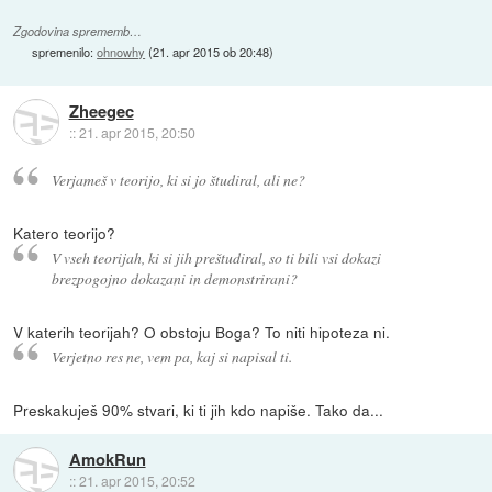
Zgodovina sprememb…
spremenilo:
ohnowhy
(
21. apr 2015 ob 20:48
)
Zheegec
::
21. apr 2015, 20:50
Verjameš v teorijo, ki si jo študiral, ali ne?
Katero teorijo?
V vseh teorijah, ki si jih preštudiral, so ti bili vsi dokazi
brezpogojno dokazani in demonstrirani?
V katerih teorijah? O obstoju Boga? To niti hipoteza ni.
Verjetno res ne, vem pa, kaj si napisal ti.
Preskakuješ 90% stvari, ki ti jih kdo napiše. Tako da...
AmokRun
::
21. apr 2015, 20:52