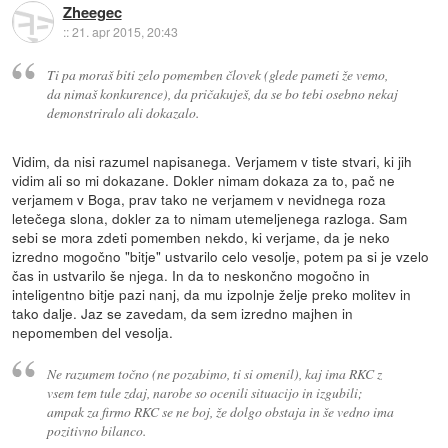
Zheegec
::
21. apr 2015, 20:43
Ti pa moraš biti zelo pomemben človek (glede pameti že vemo,
da nimaš konkurence), da pričakuješ, da se bo tebi osebno nekaj
demonstriralo ali dokazalo.
Vidim, da nisi razumel napisanega. Verjamem v tiste stvari, ki jih
vidim ali so mi dokazane. Dokler nimam dokaza za to, pač ne
verjamem v Boga, prav tako ne verjamem v nevidnega roza
letečega slona, dokler za to nimam utemeljenega razloga. Sam
sebi se mora zdeti pomemben nekdo, ki verjame, da je neko
izredno mogočno "bitje" ustvarilo celo vesolje, potem pa si je vzelo
čas in ustvarilo še njega. In da to neskončno mogočno in
inteligentno bitje pazi nanj, da mu izpolnje želje preko molitev in
tako dalje. Jaz se zavedam, da sem izredno majhen in
nepomemben del vesolja.
Ne razumem točno (ne pozabimo, ti si omenil), kaj ima RKC z
vsem tem tule zdaj, narobe so ocenili situacijo in izgubili;
ampak za firmo RKC se ne boj, že dolgo obstaja in še vedno ima
pozitivno bilanco.