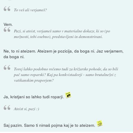
To veš ali verjameš?
Vem.
Pazi, si ateist, verjameš samo v materialne dokaze, ki so (po
možnosti, tebi osebno), predstavljeni in demonstrirani.
Ne, to ni ateizem. Ateizem je pozicija, da boga ni. Jaz verjamem,
da boga ni.
Torej lahko podobno rečemo tudi za križarske pohode, da so bili
pač samo roparski? Kaj pa konkvistadorji - samo brutalnežei z
vatikanskim praporjem?
Ja, kristjani so lahko tudi roparji.
Ateist si, pazi :)
Saj pazim. Samo ti nimaš pojma kaj je to ateizem.