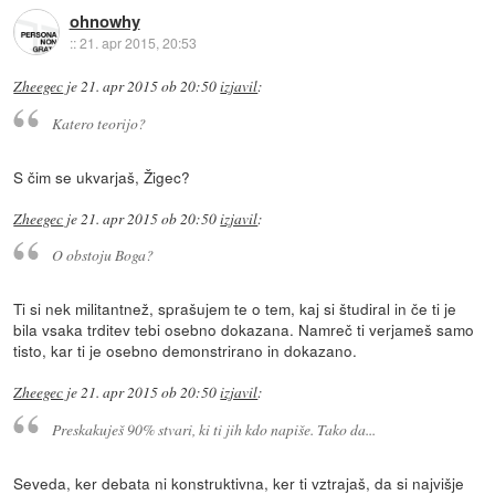
ohnowhy
::
21. apr 2015, 20:53
Zheegec
je
21. apr 2015 ob 20:50
izjavil
:
Katero teorijo?
S čim se ukvarjaš, Žigec?
Zheegec
je
21. apr 2015 ob 20:50
izjavil
:
O obstoju Boga?
Ti si nek militantnež, sprašujem te o tem, kaj si študiral in če ti je
bila vsaka trditev tebi osebno dokazana. Namreč ti verjameš samo
tisto, kar ti je osebno demonstrirano in dokazano.
Zheegec
je
21. apr 2015 ob 20:50
izjavil
:
Preskakuješ 90% stvari, ki ti jih kdo napiše. Tako da...
Seveda, ker debata ni konstruktivna, ker ti vztrajaš, da si najvišje