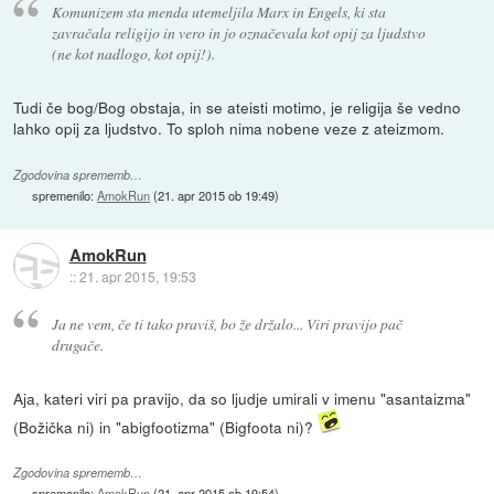
Komunizem sta menda utemeljila Marx in Engels, ki sta
zavračala religijo in vero in jo označevala kot opij za ljudstvo
(ne kot nadlogo, kot opij!).
Tudi če bog/Bog obstaja, in se ateisti motimo, je religija še vedno
lahko opij za ljudstvo. To sploh nima nobene veze z ateizmom.
Zgodovina sprememb…
spremenilo:
AmokRun
(
21. apr 2015 ob 19:49
)
AmokRun
::
21. apr 2015, 19:53
Ja ne vem, če ti tako praviš, bo že držalo... Viri pravijo pač
drugače.
Aja, kateri viri pa pravijo, da so ljudje umirali v imenu "asantaizma"
(Božička ni) in "abigfootizma" (Bigfoota ni)?
Zgodovina sprememb…
spremenilo:
AmokRun
(
21. apr 2015 ob 19:54
)