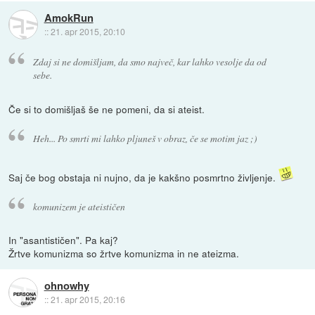
AmokRun
::
21. apr 2015, 20:10
Zdaj si ne domišljam, da smo največ, kar lahko vesolje da od
sebe.
Če si to domišljaš še ne pomeni, da si ateist.
Heh... Po smrti mi lahko pljuneš v obraz, če se motim jaz ;)
Saj če bog obstaja ni nujno, da je kakšno posmrtno življenje.
komunizem je ateističen
In "asantističen". Pa kaj?
Žrtve komunizma so žrtve komunizma in ne ateizma.
ohnowhy
::
21. apr 2015, 20:16