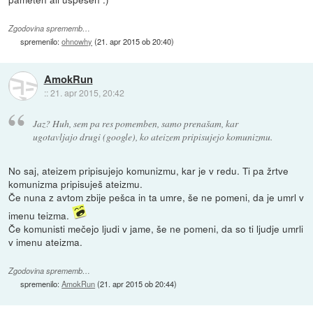
Zgodovina sprememb…
spremenilo:
ohnowhy
(
21. apr 2015 ob 20:40
)
AmokRun
::
21. apr 2015, 20:42
Jaz? Huh, sem pa res pomemben, samo prenašam, kar
ugotavljajo drugi (google), ko ateizem pripisujejo komunizmu.
No saj, ateizem pripisujejo komunizmu, kar je v redu. Ti pa žrtve
komunizma pripisuješ ateizmu.
Če nuna z avtom zbije pešca in ta umre, še ne pomeni, da je umrl v
imenu teizma.
Če komunisti mečejo ljudi v jame, še ne pomeni, da so ti ljudje umrli
v imenu ateizma.
Zgodovina sprememb…
spremenilo:
AmokRun
(
21. apr 2015 ob 20:44
)