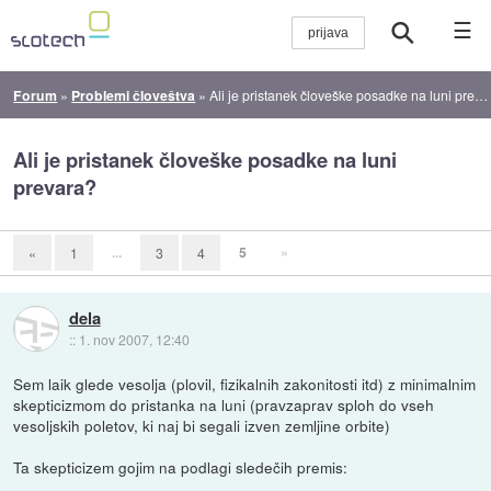
☰
Forum
»
Problemi človeštva
»
Ali je pristanek človeške posadke na luni prevara?
Ali je pristanek človeške posadke na luni
prevara?
...
5
»
«
1
3
4
dela
::
1. nov 2007, 12:40
Sem laik glede vesolja (plovil, fizikalnih zakonitosti itd) z minimalnim
skepticizmom do pristanka na luni (pravzaprav sploh do vseh
vesoljskih poletov, ki naj bi segali izven zemljine orbite)
Ta skepticizem gojim na podlagi sledečih premis: