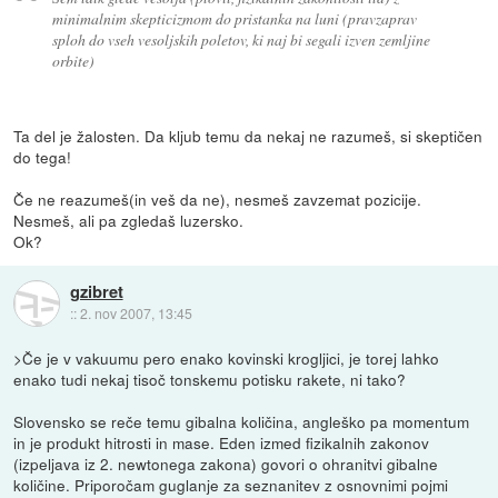
minimalnim skepticizmom do pristanka na luni (pravzaprav
sploh do vseh vesoljskih poletov, ki naj bi segali izven zemljine
orbite)
Ta del je žalosten. Da kljub temu da nekaj ne razumeš, si skeptičen
do tega!
Če ne reazumeš(in veš da ne), nesmeš zavzemat pozicije.
Nesmeš, ali pa zgledaš luzersko.
Ok?
gzibret
::
2. nov 2007, 13:45
>Če je v vakuumu pero enako kovinski krogljici, je torej lahko
enako tudi nekaj tisoč tonskemu potisku rakete, ni tako?
Slovensko se reče temu gibalna količina, angleško pa momentum
in je produkt hitrosti in mase. Eden izmed fizikalnih zakonov
(izpeljava iz 2. newtonega zakona) govori o ohranitvi gibalne
količine. Priporočam guglanje za seznanitev z osnovnimi pojmi