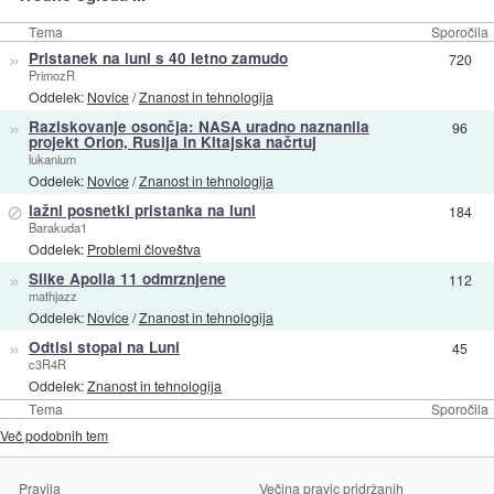
Tema
Sporočila
»
Pristanek na luni s 40 letno zamudo
720
PrimozR
Oddelek:
Novice
/
Znanost in tehnologija
»
Raziskovanje osončja: NASA uradno naznanila
96
projekt Orion, Rusija in Kitajska načrtuj
lukanium
Oddelek:
Novice
/
Znanost in tehnologija
⊘
lažni posnetki pristanka na luni
184
Barakuda1
Oddelek:
Problemi človeštva
»
Slike Apolla 11 odmrznjene
112
mathjazz
Oddelek:
Novice
/
Znanost in tehnologija
»
Odtisi stopal na Luni
45
c3R4R
Oddelek:
Znanost in tehnologija
Tema
Sporočila
Več podobnih tem
Pravila
Večina pravic pridržanih