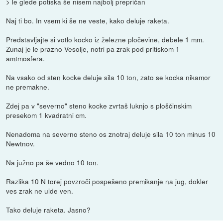
> le glede potiska še nisem najbolj prepričan
Naj ti bo. In vsem ki še ne veste, kako deluje raketa.
Predstavljajte si votlo kocko iz železne pločevine, debele 1 mm.
Zunaj je le prazno Vesolje, notri pa zrak pod pritiskom 1
amtmosfera.
Na vsako od sten kocke deluje sila 10 ton, zato se kocka nikamor
ne premakne.
Zdej pa v "severno" steno kocke zvrtaš luknjo s ploščinskim
presekom 1 kvadratni cm.
Nenadoma na severno steno os znotraj deluje sila 10 ton minus 10
Newtnov.
Na južno pa še vedno 10 ton.
Razlika 10 N torej povzroči pospešeno premikanje na jug, dokler
ves zrak ne uide ven.
Tako deluje raketa. Jasno?