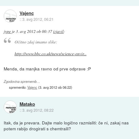
Vajenc
::
3. avg 2012, 06:21
jype
je
3. avg 2012 ob 00:37
izjavil
:
Očitno zdaj imamo slike:
http://www.bbc.co.uk/news/science-envir...
Menda, da manjka ravno od prve odprave :P
Zgodovina sprememb…
spremenilo:
Vajenc
(
3. avg 2012 ob 06:22
)
Matako
::
3. avg 2012, 08:22
Itak, da je prevara. Dajte malo logično razmisliti: če ni, zakaj nas
potem rabijo drogirati s chemtraili?