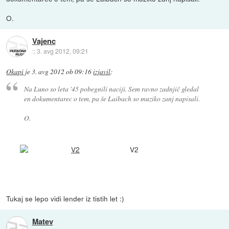
O.
Vajenc
::
3. avg 2012, 09:21
Okapi
je
3. avg 2012 ob 09:16
izjavil
:
Na Luno so leta '45 pobegnili naciji. Sem ravno zadnjič gledal
en dokumentarec o tem, pa še Laibach so muziko zanj napisali.
O.
V2
Tukaj se lepo vidi lender iz tistih let :)
Matev