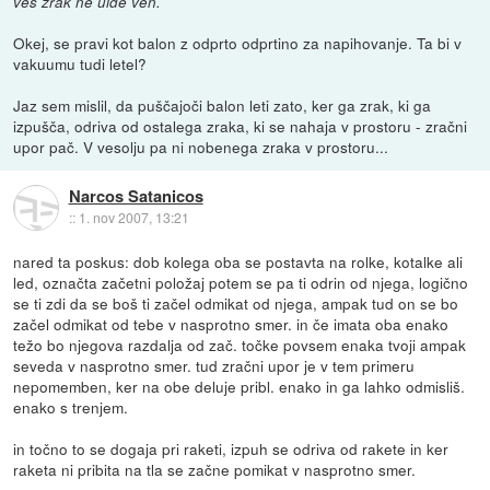
ves zrak ne uide ven.
Okej, se pravi kot balon z odprto odprtino za napihovanje. Ta bi v
vakuumu tudi letel?
Jaz sem mislil, da puščajoči balon leti zato, ker ga zrak, ki ga
izpušča, odriva od ostalega zraka, ki se nahaja v prostoru - zračni
upor pač. V vesolju pa ni nobenega zraka v prostoru...
Narcos Satanicos
::
1. nov 2007, 13:21
nared ta poskus: dob kolega oba se postavta na rolke, kotalke ali
led, označta začetni položaj potem se pa ti odrin od njega, logično
se ti zdi da se boš ti začel odmikat od njega, ampak tud on se bo
začel odmikat od tebe v nasprotno smer. in če imata oba enako
težo bo njegova razdalja od zač. točke povsem enaka tvoji ampak
seveda v nasprotno smer. tud zračni upor je v tem primeru
nepomemben, ker na obe deluje pribl. enako in ga lahko odmisliš.
enako s trenjem.
in točno to se dogaja pri raketi, izpuh se odriva od rakete in ker
raketa ni pribita na tla se začne pomikat v nasprotno smer.