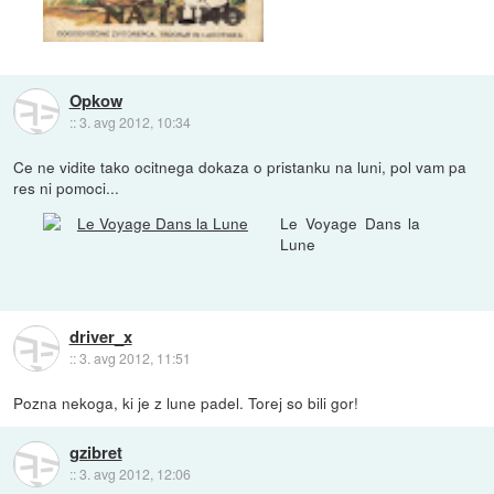
Opkow
::
3. avg 2012, 10:34
Ce ne vidite tako ocitnega dokaza o pristanku na luni, pol vam pa
res ni pomoci...
Le Voyage Dans la
Lune
driver_x
::
3. avg 2012, 11:51
Pozna nekoga, ki je z lune padel. Torej so bili gor!
gzibret
::
3. avg 2012, 12:06