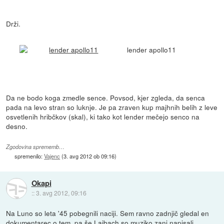
Drži.
lender apollo11
Da ne bodo koga zmedle sence. Povsod, kjer zgleda, da senca
pada na levo stran so luknje. Je pa zraven kup majhnih belih z leve
osvetlenih hribčkov (skal), ki tako kot lender mečejo senco na
desno.
Zgodovina sprememb…
spremenilo:
Vajenc
(
3. avg 2012 ob 09:16
)
Okapi
::
3. avg 2012, 09:16
Na Luno so leta '45 pobegnili naciji. Sem ravno zadnjič gledal en
dokumentarec o tem, pa še Laibach so muziko zanj napisali.