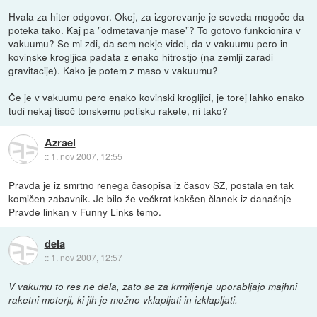
Hvala za hiter odgovor. Okej, za izgorevanje je seveda mogoče da
poteka tako. Kaj pa "odmetavanje mase"? To gotovo funkcionira v
vakuumu? Se mi zdi, da sem nekje videl, da v vakuumu pero in
kovinske krogljica padata z enako hitrostjo (na zemlji zaradi
gravitacije). Kako je potem z maso v vakuumu?
Če je v vakuumu pero enako kovinski krogljici, je torej lahko enako
tudi nekaj tisoč tonskemu potisku rakete, ni tako?
Azrael
::
1. nov 2007, 12:55
Pravda je iz smrtno renega časopisa iz časov SZ, postala en tak
komičen zabavnik. Je bilo že večkrat kakšen članek iz današnje
Pravde linkan v Funny Links temo.
dela
::
1. nov 2007, 12:57
V vakumu to res ne dela, zato se za krmiljenje uporabljajo majhni
raketni motorji, ki jih je možno vklapljati in izklapljati.