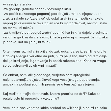
-v vesolju ni zraka
-za gorenje (raketni pogon) potrebuješ kisik
-za potisk (raketnega pogona) potrebuješ zrak oz. njegov upor -
zrak iz rakete se "zaletava" ob ostali zrak in s tem potiska raketo
naprej (v vakuumu bi raketoplan (če bi motor deloval, recimo) stalo
na mestu, ni tako?)
-za krmiljenje potrebuješ zračni upor. Krilca in krila dajejo predmetu
vzgon in ga krmilita z zrakom, ki teče preko njiju, ampak če ni zraka
je enako, kot da jih ni, ni tako?
O tem sem razmišljal in prišel do zaključka, da se iz zemljine orbite
z dovolj energije verjetno da priti, ni mi pa jasno, kako od tam dalje
deluje krmiljenje, izgorevanje in potisk raketoplana. Kako za vraga
so se astronavti sploh vrnili nazaj?
Še enkrat, sem laik glede tega, verjetno sem spregledal
najenostavnejša dejstva človeškega vesoljskega popotovanja,
ampak na podlagi zgornjih premis se o tem pač sprašujem...
Kaj mislite o mojih domnevah, katera premisa ne drži? Kako se
rešuje tiste tri operacije v vakuumu?
Vem, da bi vse verjetno lahko prebral na wikipediji, a se mi zdi tako