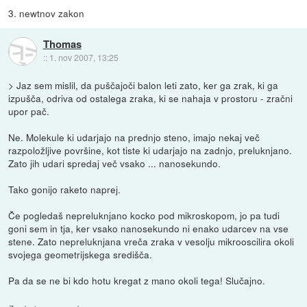
3. newtnov zakon
Thomas
::
1. nov 2007, 13:25
> Jaz sem mislil, da puščajoči balon leti zato, ker ga zrak, ki ga
izpušča, odriva od ostalega zraka, ki se nahaja v prostoru - zračni
upor pač.
Ne. Molekule ki udarjajo na prednjo steno, imajo nekaj več
razpoložljive površine, kot tiste ki udarjajo na zadnjo, preluknjano.
Zato jih udari spredaj več vsako ... nanosekundo.
Tako gonijo raketo naprej.
Če pogledaš nepreluknjano kocko pod mikroskopom, jo pa tudi
goni sem in tja, ker vsako nanosekundo ni enako udarcev na vse
stene. Zato nepreluknjana vreča zraka v vesolju mikrooscilira okoli
svojega geometrijskega središča.
Pa da se ne bi kdo hotu kregat z mano okoli tega! Slučajno.