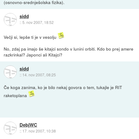
(osnovno-srednješolska fizika).
sidd
::
5. nov 2007, 18:52
Večji si, lepše ti je v vesolju
No, zdaj pa imajo še kitajci sondo v lunini orbiti. Kdo bo prej amere
razkrinkal? Japonci ali Kitajci?
sidd
::
14. nov 2007, 08:25
Če koga zanima, ko je bilo nekaj govora o tem, tukajle je RIT
raketoplana
DebjWC
::
17. nov 2007, 10:38