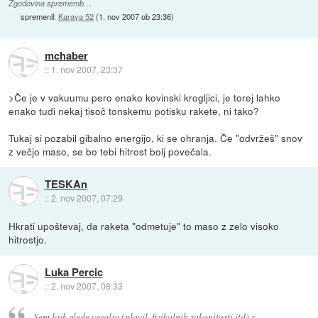
Zgodovina sprememb…
spremenil:
Karaya 52
(
1. nov 2007 ob 23:36
)
mchaber
::
1. nov 2007, 23:37
>Če je v vakuumu pero enako kovinski krogljici, je torej lahko
enako tudi nekaj tisoč tonskemu potisku rakete, ni tako?
Tukaj si pozabil gibalno energijo, ki se ohranja. Če "odvržeš" snov
z večjo maso, se bo tebi hitrost bolj povečala.
TESKAn
::
2. nov 2007, 07:29
Hkrati upoštevaj, da raketa "odmetuje" to maso z zelo visoko
hitrostjo.
Luka Percic
::
2. nov 2007, 08:33
Sem laik glede vesolja (plovil, fizikalnih zakonitosti itd) z