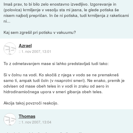
Imaš prav, to bi bilo zelo enostavno izvedljivo. Izgorevanje in
(polovica) krmiljenje v vesolju sta mi jasna, le glede potiska še
nisem najbolj prepričan. In če ni potiska, tudi krmiljenja z raketicami
ni...
Kaj sem zgrešil pri potisku v vakuumu?
Azrael
::
1. nov 2007, 13:01
To z odmetavanjem mase si lahko predstavljaš tudi tako:
Si v čolnu na vodi. Ko skočiš z njega v vodo se ne premakneš
samo ti, ampak tudi čoln (v nsaprotni smeri). Ne enako, premik je
odvisen od mase obeh teles in v vodi in zraku od aero in
hidrodinamiočnega upora v smeri gibanja obeh teles.
Akcija takoj povzroči reakcijo.
Thomas
::
1. nov 2007, 13:04