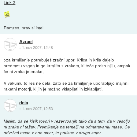
Link 2
Ramzes, prav si imel!
Azrael
::
1. nov 2007, 12:48
>za krmiljenje potrebuješ zračni upor. Krilca in krila dajejo
predmetu vzgon in ga krmilita z zrakom, ki teče preko njiju, ampak
če ni zraka je enako,
V vakumu to res ne dela, zato se za krmiljenje uporabljajo majhni
raketni motorji, ki jih je možno vklapljati in izklapljati.
dela
::
1. nov 2007, 12:53
Mislim, da se kisik tovori v rezervoarjih tako da s tem, da v vesolju
ni zraka ni težav. Premikanje pa temelji na odmetavanju mase. Če
odvržeš maso v eno smer, te potisne v drugo smer.