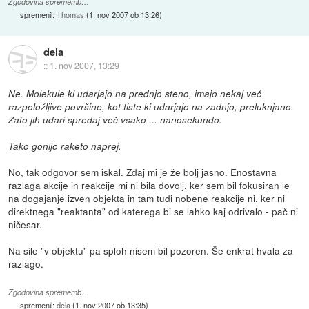
Zgodovina sprememb…
spremenil:
Thomas
(
1. nov 2007 ob 13:26
)
dela
::
1. nov 2007, 13:29
Ne. Molekule ki udarjajo na prednjo steno, imajo nekaj več
razpoložljive površine, kot tiste ki udarjajo na zadnjo, preluknjano.
Zato jih udari spredaj več vsako ... nanosekundo.
Tako gonijo raketo naprej.
No, tak odgovor sem iskal. Zdaj mi je že bolj jasno. Enostavna
razlaga akcije in reakcije mi ni bila dovolj, ker sem bil fokusiran le
na dogajanje izven objekta in tam tudi nobene reakcije ni, ker ni
direktnega "reaktanta" od katerega bi se lahko kaj odrivalo - pač ni
ničesar.
Na sile "v objektu" pa sploh nisem bil pozoren. Še enkrat hvala za
razlago.
Zgodovina sprememb…
spremenil:
dela
(
1. nov 2007 ob 13:35
)