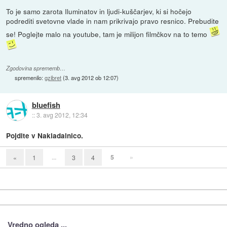
To je samo zarota Iluminatov in ljudi-kuščarjev, ki si hočejo
podrediti svetovne vlade in nam prikrivajo pravo resnico. Prebudite
se! Poglejte malo na youtube, tam je milijon filmčkov na to temo
Zgodovina sprememb…
spremenilo:
gzibret
(
3. avg 2012 ob 12:07
)
bluefish
::
3. avg 2012, 12:34
Pojdite v Nakladalnico.
...
5
»
«
1
3
4
Vredno ogleda ...