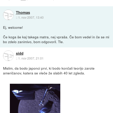
Thomas
::
1. nov 2007, 13:40
Ej, welcome!
Če koga še kaj takega matra, nej vpraša. Če bom vedel in če se mi
bo zdelo zanimivo, bom odgovoril. Tle.
sidd
::
1. nov 2007, 21:01
Mislim, da bodo japonci prvi, ki bodo končali teorijo zarote
američanov, katera se vleče že slabih 40 let zgleda.