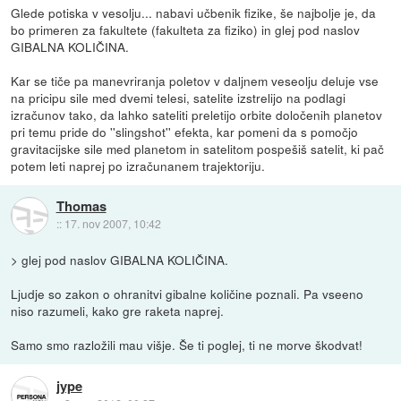
Glede potiska v vesolju... nabavi učbenik fizike, še najbolje je, da
bo primeren za fakultete (fakulteta za fiziko) in glej pod naslov
GIBALNA KOLIČINA.
Kar se tiče pa manevriranja poletov v daljnem veseolju deluje vse
na pricipu sile med dvemi telesi, satelite izstrelijo na podlagi
izračunov tako, da lahko sateliti preletijo orbite določenih planetov
pri temu pride do ''slingshot'' efekta, kar pomeni da s pomočjo
gravitacijske sile med planetom in satelitom pospešiš satelit, ki pač
potem leti naprej po izračunanem trajektoriju.
Thomas
::
17. nov 2007, 10:42
> glej pod naslov GIBALNA KOLIČINA.
Ljudje so zakon o ohranitvi gibalne količine poznali. Pa vseeno
niso razumeli, kako gre raketa naprej.
Samo smo razložili mau višje. Še ti poglej, ti ne morve škodvat!
jype