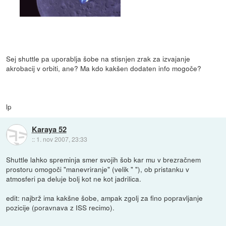
Sej shuttle pa uporablja šobe na stisnjen zrak za izvajanje
akrobacij v orbiti, ane? Ma kdo kakšen dodaten info mogoče?
lp
Karaya 52
::
1. nov 2007, 23:33
Shuttle lahko spreminja smer svojih šob kar mu v brezračnem
prostoru omogoči "manevriranje" (velik " "), ob pristanku v
atmosferi pa deluje bolj kot ne kot jadrilica.
edit: najbrž ima kakšne šobe, ampak zgolj za fino popravljanje
pozicije (poravnava z ISS recimo).