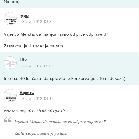
No torej.
jype
::
3. avg 2012, 08:30
Vajenc> Menda, da manjka ravno od prve odprave :P
Zastavca, ja. Lander je pa tam.
Utk
::
3. avg 2012, 09:03
Imeli so 40 let časa, da spravijo to konzervo gor. To ni dokaz :)
Vajenc
::
3. avg 2012, 09:12
jype
je
3. avg 2012 ob 08:30
izjavil
:
Vajenc> Menda, da manjka ravno od prve odprave :P
Zastavca, ja. Lander je pa tam.