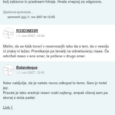
bolj zabavno in predvsem hitreje. Hvala vnaprej za odgovore.
Zgodovina sprememb…
spremenil:
dela
(
1. nov 2007 ob 12:42
)
R33D3M33R
::
1. nov 2007, 12:44
Mislim, da se kisik tovori v rezervoarjih tako da s tem, da v vesolju
ni zraka ni težav. Premikanje pa temelji na odmetavanju mase. Če
odvržeš maso v eno smer, te potisne v drugo smer.
Balandeque
::
1. nov 2007, 12:45
Kako naključje, da je nekdo ravno odkopal to temo. Sem jo hotel
jaz.
Pravda je tako srednje resen ruski cajteng, ampak včeraj sem pa
skoraj s stola padel:
Link 1