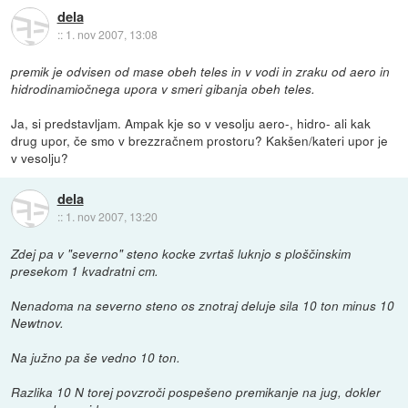
dela
::
1. nov 2007, 13:08
premik je odvisen od mase obeh teles in v vodi in zraku od aero in
hidrodinamiočnega upora v smeri gibanja obeh teles.
Ja, si predstavljam. Ampak kje so v vesolju aero-, hidro- ali kak
drug upor, če smo v brezzračnem prostoru? Kakšen/kateri upor je
v vesolju?
dela
::
1. nov 2007, 13:20
Zdej pa v "severno" steno kocke zvrtaš luknjo s ploščinskim
presekom 1 kvadratni cm.
Nenadoma na severno steno os znotraj deluje sila 10 ton minus 10
Newtnov.
Na južno pa še vedno 10 ton.
Razlika 10 N torej povzroči pospešeno premikanje na jug, dokler