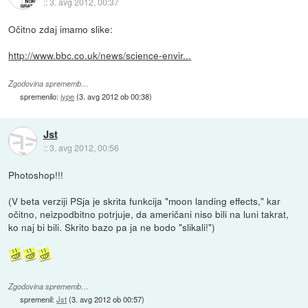
::
3. avg 2012, 00:37
Očitno zdaj imamo slike:
http://www.bbc.co.uk/news/science-envir...
Zgodovina sprememb…
spremenilo:
jype
(
3. avg 2012 ob 00:38
)
Jst
::
3. avg 2012, 00:56
Photoshop!!!
(V beta verziji PSja je skrita funkcija "moon landing effects," kar
očitno, neizpodbitno potrjuje, da američani niso bili na luni takrat,
ko naj bi bili. Skrito bazo pa ja ne bodo "slikali!")
Zgodovina sprememb…
spremenil:
Jst
(
3. avg 2012 ob 00:57
)