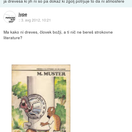
ja drevesa ki jih ni so pa dokaz ki zgolj potrjuje to da ni atmosfere
jype
::
3. avg 2012, 10:21
Ma kako ni dreves, človek božji, a ti nič ne bereš strokovne
literature?