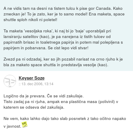
A ne vidis tam na desni na tistem tulcu k pise gor Canada. Kako
zmeckan je! To je zato, ker je to samo model! Ena maketa, space
shuttle sploh nikoli ni poletel!
Ta maketa 'vesoljska roka', ki naj bi jo 'baje' uporabljali pri
lansiranju satelitov (kao), je pa narejena iz tistih tulcev od
papirnatih brisac in toaletnega papirja in potem mal polepljena s
papirjem in pobarvana. Se cist lepo vidi stvar!
Zvezd pa ni odzadaj, ker so jih pozabil narisat na crno rjuho k je
bla za maketo space shuttla in predstavlja vesolje (kao).
Keyser Soze
::
13. dec 2006, 13:14
Logično da je prevara. Če se vidi zakulisje.
Tisto zadaj pa ni rjuha, ampak ena plastična masa (polivinil) v
katerem se odseva del zakulisja.
Ne vem, kako lahko dajo tako slab posnetek z tako očitno napako
v javnost.