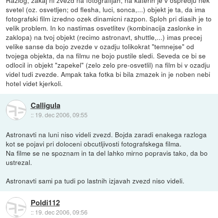
svetel (oz. osvetljen; od flesha, luci, sonca,...) objekt je ta, da ima
fotografski film izredno ozek dinamicni razpon. Sploh pri diasih je to
velik problem. In ko nastimas osvetlitev (kombinacija zaslonke in
zaklopa) na tvoj objekt (recimo astronavt, shuttle,...) imas precej
velike sanse da bojo zvezde v ozadju tolikokrat "temnejse" od
tvojega objekta, da na filmu ne bojo pustile sledi. Seveda ce bi se
odlocil in objekt "zapekel" (zelo zelo pre-osvetlil) na film bi v ozadju
videl tudi zvezde. Ampak taka fotka bi bila zmazek in je noben nebi
hotel videt kjerkoli.
Calligula
::
19. dec 2006, 09:55
Astronavti na luni niso videli zvezd. Bojda zaradi enakega razloga
kot se pojavi pri doloceni obcutljivosti fotografskega filma.
Na filme se ne spoznam in ta del lahko mirno popravis tako, da bo
ustrezal.
Astronavti sami pa tudi po lastnih izjavah zvezd niso videli.
Poldi112
::
19. dec 2006, 09:56