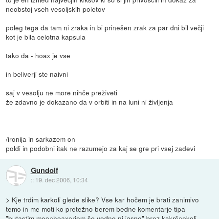
neobstoj vseh vesoljskih poletov
poleg tega da tam ni zraka in bi prinešen zrak za par dni bil večji
kot je bila celotna kapsula
tako da - hoax je vse
in beliverji ste naivni
saj v vesolju ne more nihče preživeti
že zdavno je dokazano da v orbiti in na luni ni življenja
/ironija in sarkazem on
poldi in podobni itak ne razumejo za kaj se gre pri vsej zadevi
Gundolf
::
19. dec 2006, 10:34
> Kje trdim karkoli glede slike? Vse kar hočem je brati zanimivo
temo in me moti ko pretežno berem bedne komentarje tipa
"butastim moonhoaxerjem še vedno ni jasno" brez kakršnekoli