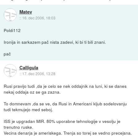
Matev
::
16. dec 2006, 18:03
Poldi112
Ironija in sarkazem pač nista zadevi, ki bi ti bili znani.
pač
Calligula
::
17. dec 2006, 13:28
Rusi pravijo tudi ,da je celo se nek oddajnik na luni, ki se danes
nekaj oddaja oz se ga zazna.
To domnevam ,da se ve, da Rusi in Americani kljub sodelovanju
tudi tekmujejo med seboj.
ISS je upgradan MIR. 80% uporabne tehnologije v vesolju je
trenutno ruske.
Vecina denarja je ameriskega. Trenja so torej se vedno precejsna.