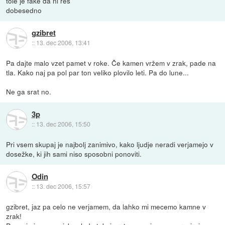
tole je fake da ni res
dobesedno
gzibret
::
13. dec 2006, 13:41
Pa dajte malo vzet pamet v roke. Če kamen vržem v zrak, pade na
tla. Kako naj pa pol par ton veliko plovilo leti. Pa do lune...
Ne ga srat no.
3p
::
13. dec 2006, 15:50
Pri vsem skupaj je najbolj zanimivo, kako ljudje neradi verjamejo v
dosežke, ki jih sami niso sposobni ponoviti.
Odin
::
13. dec 2006, 15:57
gzibret, jaz pa celo ne verjamem, da lahko mi mecemo kamne v
zrak!