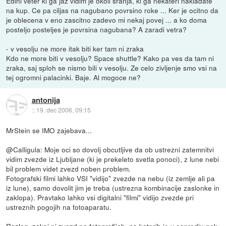
Edini veter ki ga jaz vidim je okoli sranja, ki ga nekateri nakladate
na kup. Ce pa ciljas na nagubano povrsino roke ... Ker je ocitno da
je oblecena v eno zascitno zadevo mi nekaj povej ... a ko doma
posteljo posteljes je povrsina nagubana? A zaradi vetra?
- v vesolju ne more itak biti ker tam ni zraka
Kdo ne more biti v vesolju? Space shuttle? Kako pa ves da tam ni
zraka, saj sploh se nismo bili v vesolju. Ze celo zivljenje smo vsi na
tej ogromni palacinki. Baje. Al mogoce ne?
antonija
::
19. dec 2006, 09:15
MrStein se IMO zajebava...
@Calligula: Moje oci so dovolj obcutljive da ob ustrezni zatemnitvi
vidim zvezde iz Ljubljane (ki je prekeleto svetla ponoci), z lune nebi
bil problem videt zvezd noben problem.
Fotografski filmi lahko VSI "vidijo" zvezde na nebu (iz zemlje ali pa
iz lune), samo dovolit jim je treba (ustrezna kombinacije zaslonke in
zaklopa). Pravtako lahko vsi digitalni "filmi" vidijo zvezde pri
ustreznih pogojih na fotoaparatu.
Razlog, zakaj ni zvezd na fotografijah, na katerih je v ospredju nek