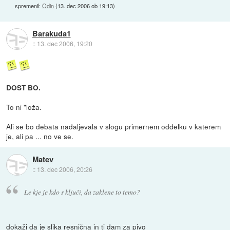
spremenil:
Odin
(
13. dec 2006 ob 19:13
)
Barakuda1
::
13. dec 2006, 19:20
DOST BO.
To ni "loža.
Ali se bo debata nadaljevala v slogu primernem oddelku v katerem
je, ali pa ... no ve se.
Matev
::
13. dec 2006, 20:26
Le kje je kdo s ključi, da zaklene to temo?
dokaži da je slika resnična in ti dam za pivo