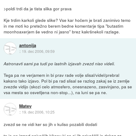
>poldi trdi da je tista slika gor prava
Kje trdim karkoli glede slike? Vse kar hočem je brati zanimivo temo
in me moti ko pretežno berem bedne komentarje tipa "butastim
moonhoaxerjem še vedno ni jasno" brez kakršnekoli razlage.
antonija
::
19. dec 2006, 09:59
Astronavti sami pa tudi po lastnih izjavah zvezd niso videli.
Tega pa ne verjamem in bi prav rade volje slisal/videl/prebral
kaksno tako izjavo. Pol bi pa rad slisal se razlog zakaj se iz zemlje
zvezde vidijo (skozi celo atmosfero, onesnazeno, zasvinjano, pa se
vsa mesta so osvetljena non-stop...), na luni se pa ne.
Matev
::
19. dec 2006, 10:25
zvezd se ne vidi ker so jih v kuliso pozabili dodati
to je en izmed največjih kiksov ki so si jih privoščili in dokaz za