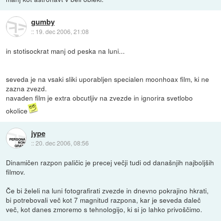
gumby
::
19. dec 2006, 21:08
in stotisockrat manj od peska na luni...
seveda je na vsaki sliki uporabljen specialen moonhoax film, ki ne
zazna zvezd.
navaden film je extra obcutljiv na zvezde in ignorira svetlobo
okolice
jype
::
20. dec 2006, 08:56
Dinamičen razpon paličic je precej večji tudi od današnjih najboljših
filmov.
Če bi želeli na luni fotografirati zvezde in dnevno pokrajino hkrati,
bi potrebovali več kot 7 magnitud razpona, kar je seveda daleč
več, kot danes zmoremo s tehnologijo, ki si jo lahko privoščimo.