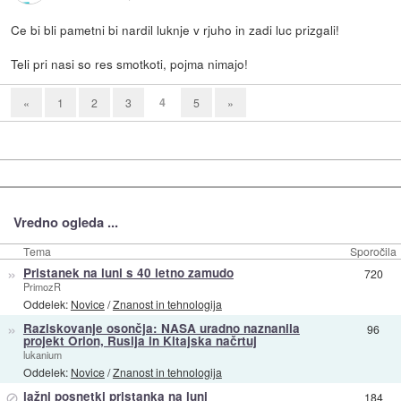
Ce bi bli pametni bi nardil luknje v rjuho in zadi luc prizgali!
Teli pri nasi so res smotkoti, pojma nimajo!
4
«
1
2
3
5
»
Vredno ogleda ...
Tema
Sporočila
»
Pristanek na luni s 40 letno zamudo
720
PrimozR
Oddelek:
Novice
/
Znanost in tehnologija
»
Raziskovanje osončja: NASA uradno naznanila
96
projekt Orion, Rusija in Kitajska načrtuj
lukanium
Oddelek:
Novice
/
Znanost in tehnologija
⊘
lažni posnetki pristanka na luni
184