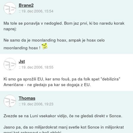
Brane2
::
19. dec 2006, 15:54
Ma tole se ponavlja v nedogled. Bom jaz prvi, ki bo naredu korak
naprej:
Ne samo da je moonlanding hoax, ampak je hoax celo
moonlanding hoax !
Jst
::
19. dec 2006, 18:55
Ki smo ga sprožili EU, ker smo fouš, pa da folk spet "debilizira"
Američane - ne gledajo pa kar se dogaja z EU.
Thomas
::
19. dec 2006, 19:23
Zvezde se na Luni vsekakor vidijo, če ne gledaš direkt v Sonce.
Jasno pa, da so milijardokrat manj svetle kot Sonce in milijonkrat
manj kot astronavt v beli obleki.