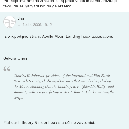
Po moje ima ameriska vlada tukaj prste vmes in samo zrezirajo
tako, da se nam zdi kot da ga vrzemo.
Jst
::
13. dec 2006, 16:12
Iz wikipedijine strani: Apollo Moon Landing hoax accusations
Sekcija Origin:
Charles K. Johnson, president of the International Flat Earth
Research Society, challenged the idea that men had landed on
the Moon, claiming that the landings were "faked in Hollywood
studios", with science-fiction writer Arthur C. Clarke writing the
script.
Flat earth theory & moonhoax sta očitno zaveznici.