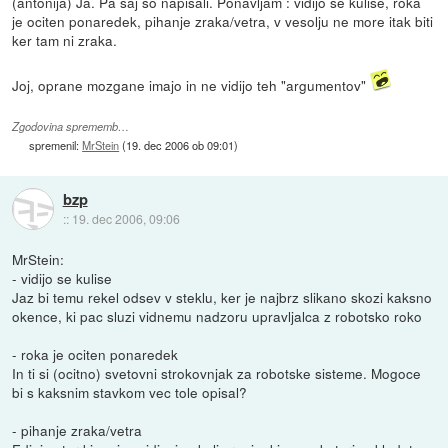
(antonija) Ja. Pa saj so napisali. Ponavljam : vidijo se kulise, roka
je ociten ponaredek, pihanje zraka/vetra, v vesolju ne more itak biti
ker tam ni zraka.
Joj, oprane mozgane imajo in ne vidijo teh "argumentov"
Zgodovina sprememb…
spremenil:
MrStein
(
19. dec 2006 ob 09:01
)
bzp
::
19. dec 2006, 09:06
MrStein:
- vidijo se kulise
Jaz bi temu rekel odsev v steklu, ker je najbrz slikano skozi kaksno
okence, ki pac sluzi vidnemu nadzoru upravljalca z robotsko roko
- roka je ociten ponaredek
In ti si (ocitno) svetovni strokovnjak za robotske sisteme. Mogoce
bi s kaksnim stavkom vec tole opisal?
- pihanje zraka/vetra