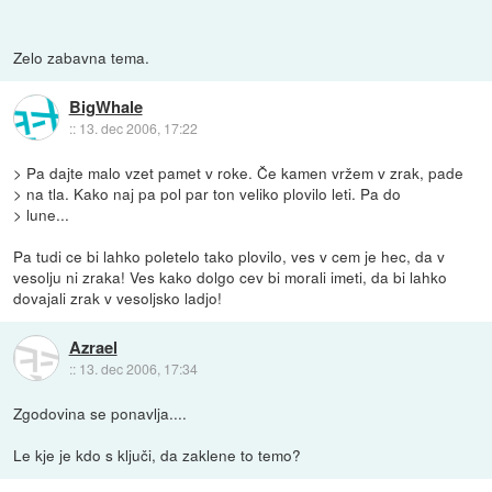
Zelo zabavna tema.
BigWhale
::
13. dec 2006, 17:22
> Pa dajte malo vzet pamet v roke. Če kamen vržem v zrak, pade
> na tla. Kako naj pa pol par ton veliko plovilo leti. Pa do
> lune...
Pa tudi ce bi lahko poletelo tako plovilo, ves v cem je hec, da v
vesolju ni zraka! Ves kako dolgo cev bi morali imeti, da bi lahko
dovajali zrak v vesoljsko ladjo!
Azrael
::
13. dec 2006, 17:34
Zgodovina se ponavlja....
Le kje je kdo s ključi, da zaklene to temo?