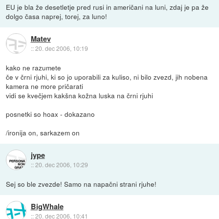
EU je bla že desetletje pred rusi in američani na luni, zdaj je pa že
dolgo časa naprej, torej, za luno!
Matev
::
20. dec 2006, 10:19
kako ne razumete
če v črni rjuhi, ki so jo uporabili za kuliso, ni bilo zvezd, jih nobena
kamera ne more pričarati
vidi se kvečjem kakšna kožna luska na črni rjuhi
posnetki so hoax - dokazano
/ironija on, sarkazem on
jype
::
20. dec 2006, 10:29
Sej so ble zvezde! Samo na napačni strani rjuhe!
BigWhale
::
20. dec 2006, 10:41