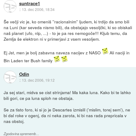
suntrace1
::
13. dec 2006, 18:34
Še večji vic je, ko omeniš ''racionalnim'' ljudem, ki trdijo da smo bili
na Luni (kar seveda nismo bili), da obstajajo vesoljčki, ki so obiskali
naš planet (ufo, nlp, ...) - to je pa res nemogoče!!! Kljub temu, da
Zemlja še elektron ni v primerjavi z vsem vesoljem.
Ej Jst, men je bolj zabavna naveza nacijev z NASO
Ali naciji in
Bin Laden ter Bush family
Odin
::
13. dec 2006, 19:12
Ja sej stari, midva se cist strinjama! Ma kaka luna. Kako bi te lahko
bili gori, ce pa luna sploh ne obstaja.
Se za tisto foro, ki si jo je Descartes izmislil ('mislim, torej sem'), ne
bi dal roke v ogenj, da ni neka zarota, ki bi nas rada prepricala v
nas obstoj.
Zgodovina sprememb…