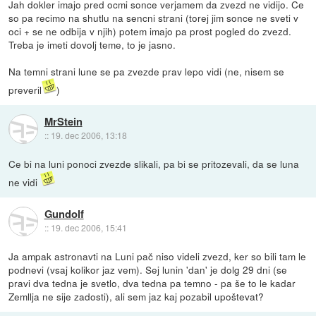
Jah dokler imajo pred ocmi sonce verjamem da zvezd ne vidijo. Ce
so pa recimo na shutlu na sencni strani (torej jim sonce ne sveti v
oci + se ne odbija v njih) potem imajo pa prost pogled do zvezd.
Treba je imeti dovolj teme, to je jasno.
Na temni strani lune se pa zvezde prav lepo vidi (ne, nisem se
preveril
)
MrStein
::
19. dec 2006, 13:18
Ce bi na luni ponoci zvezde slikali, pa bi se pritozevali, da se luna
ne vidi
Gundolf
::
19. dec 2006, 15:41
Ja ampak astronavti na Luni pač niso videli zvezd, ker so bili tam le
podnevi (vsaj kolikor jaz vem). Sej lunin 'dan' je dolg 29 dni (se
pravi dva tedna je svetlo, dva tedna pa temno - pa še to le kadar
Zemllja ne sije zadosti), ali sem jaz kaj pozabil upoštevat?