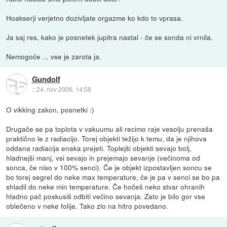
Hoakserji verjetno dozivljate orgazme ko kdo to vprasa.
Ja saj res, kako je posnetek jupitra nastal - če se sonda ni vrnila.
Nemogoče ... vse je zarota ja.
Gundolf
::
24. nov 2006, 14:58
O vikking zakon, posnetki :)
Drugače se pa toplota v vakuumu ali recimo raje vesolju prenaša
praktično le z radiacijo. Torej objekti težijo k temu, da je njihova
oddana radiacija enaka prejeti. Toplejši objekti sevajo bolj,
hladnejši manj, vsi sevajo in prejemajo sevanje (večinoma od
sonca, če niso v 100% senci). Če je objekt izpostavljen soncu se
bo torej segrel do neke max temperature, če je pa v senci se bo pa
shladil do neke min temperature. Če hočeš neko stvar ohranih
hladno pač poskusiš odbiti večino sevanja. Zato je bilo gor vse
oblečeno v neke folije. Tako zlo na hitro povedano.