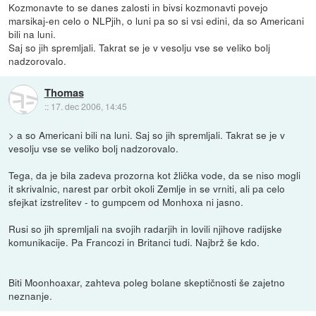
Kozmonavte to se danes zalosti in bivsi kozmonavti povejo
marsikaj-en celo o NLPjih, o luni pa so si vsi edini, da so Americani
bili na luni.
Saj so jih spremljali. Takrat se je v vesolju vse se veliko bolj
nadzorovalo.
Thomas
::
17. dec 2006, 14:45
> a so Americani bili na luni. Saj so jih spremljali. Takrat se je v
vesolju vse se veliko bolj nadzorovalo.
Tega, da je bila zadeva prozorna kot žlička vode, da se niso mogli
it skrivalnic, narest par orbit okoli Zemlje in se vrniti, ali pa celo
sfejkat izstrelitev - to gumpcem od Monhoxa ni jasno.
Rusi so jih spremljali na svojih radarjih in lovili njihove radijske
komunikacije. Pa Francozi in Britanci tudi. Najbrž še kdo.
Biti Moonhoaxar, zahteva poleg bolane skeptičnosti še zajetno
neznanje.