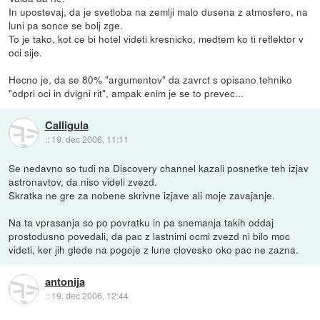
In upostevaj, da je svetloba na zemlji malo dusena z atmosfero, na
luni pa sonce se bolj zge.
To je tako, kot ce bi hotel videti kresnicko, medtem ko ti reflektor v
oci sije.
Hecno je, da se 80% "argumentov" da zavrct s opisano tehniko
"odpri oci in dvigni rit", ampak enim je se to prevec...
Calligula
::
19. dec 2006, 11:11
Se nedavno so tudi na Discovery channel kazali posnetke teh izjav
astronavtov, da niso videli zvezd.
Skratka ne gre za nobene skrivne izjave ali moje zavajanje.
Na ta vprasanja so po povratku in pa snemanja takih oddaj
prostodusno povedali, da pac z lastnimi ocmi zvezd ni bilo moc
videti, ker jih glede na pogoje z lune clovesko oko pac ne zazna.
antonija
::
19. dec 2006, 12:44