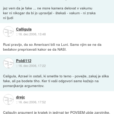
jaz vem da je fake ... ne more kamera delovat v vakumu
ker ni nikogar da bi jo upravljal - štekaš - vakum - ni zraka
ni ljudi
Calligula
::
16. dec 2006, 13:48
Rusi pravijo, da so Americani bili na Luni. Samo njim se ne da
bedakov prepricevati kakor se da NASI.
Poldi112
::
16. dec 2006, 17:22
Caligula, Azrael in ostali, ki smetite to temo - povejte, zakaj je slika
fake, ali pa bodete tiho. Ker ti vaši odgovori samo kažejo na
pomanjkanje argumentov.
drejc
::
16. dec 2006, 17:52
Caligulin argument je kratek in jedrnat ter POVSEM ubije zarotnike.