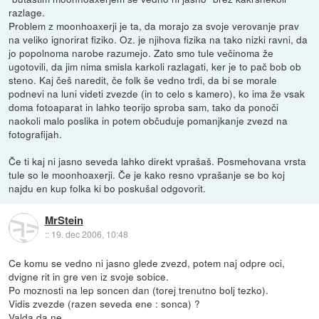
razlage.
Problem z moonhoaxerji je ta, da morajo za svoje verovanje prav
na veliko ignorirat fiziko. Oz. je njihova fizika na tako nizki ravni, da
jo popolnoma narobe razumejo. Zato smo tule večinoma že
ugotovili, da jim nima smisla karkoli razlagati, ker je to pač bob ob
steno. Kaj češ naredit, če folk še vedno trdi, da bi se morale
podnevi na luni videti zvezde (in to celo s kamero), ko ima že vsak
doma fotoaparat in lahko teorijo sproba sam, tako da ponoči
naokoli malo poslika in potem občuduje pomanjkanje zvezd na
fotografijah.
Če ti kaj ni jasno seveda lahko direkt vprašaš. Posmehovana vrsta
tule so le moonhoaxerji. Če je kako resno vprašanje se bo koj
najdu en kup folka ki bo poskušal odgovorit.
MrStein
::
19. dec 2006, 10:48
Ce komu se vedno ni jasno glede zvezd, potem naj odpre oci,
dvigne rit in gre ven iz svoje sobice.
Po moznosti na lep soncen dan (torej trenutno bolj tezko).
Vidis zvezde (razen seveda ene : sonca) ?
Valda da ne.