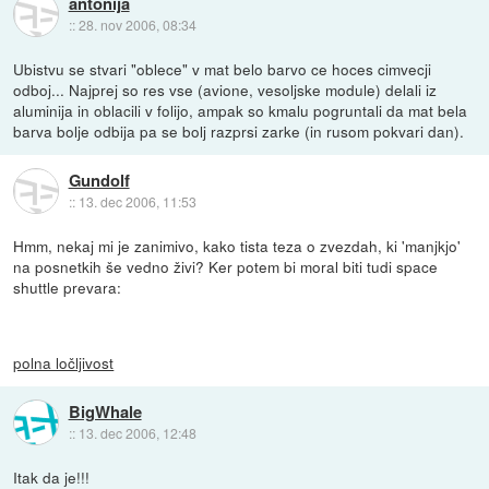
antonija
::
28. nov 2006, 08:34
Ubistvu se stvari "oblece" v mat belo barvo ce hoces cimvecji
odboj... Najprej so res vse (avione, vesoljske module) delali iz
aluminija in oblacili v folijo, ampak so kmalu pogruntali da mat bela
barva bolje odbija pa se bolj razprsi zarke (in rusom pokvari dan).
Gundolf
::
13. dec 2006, 11:53
Hmm, nekaj mi je zanimivo, kako tista teza o zvezdah, ki 'manjkjo'
na posnetkih še vedno živi? Ker potem bi moral biti tudi space
shuttle prevara:
polna ločljivost
BigWhale
::
13. dec 2006, 12:48
Itak da je!!!