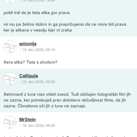
poldi trdi da je tista slika gor prava
mi mu pa želimo dobro in ga prepričujemo da ne more biti prava
ker je slikana v vesolju kjer ni zraka
antonija
::
19. dec 2006, 08:19
Kera slika? Tista s shutlom?
Calligula
::
19. dec 2006, 08:55
Astronavti z lune niso videli zvezd. Tudi običajen fotografski film jih
ne zazna, ker potrebuješ prav določeno občutljivost filma, da jih
zazna. Človekove oči jih z lune ne zaznajo.
MrStein
::
19. dec 2006, 08:58