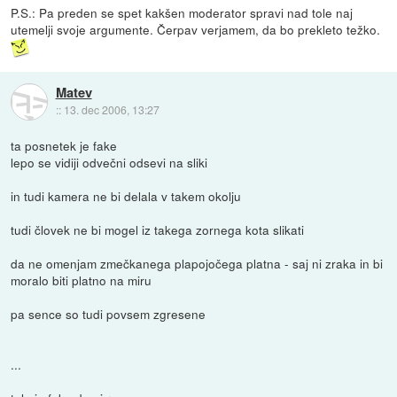
P.S.: Pa preden se spet kakšen moderator spravi nad tole naj
utemelji svoje argumente. Čerpav verjamem, da bo prekleto težko.
Matev
::
13. dec 2006, 13:27
ta posnetek je fake
lepo se vidiji odvečni odsevi na sliki
in tudi kamera ne bi delala v takem okolju
tudi človek ne bi mogel iz takega zornega kota slikati
da ne omenjam zmečkanega plapojočega platna - saj ni zraka in bi
moralo biti platno na miru
pa sence so tudi povsem zgresene
...