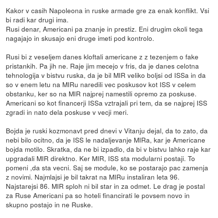
Kakor v casih Napoleona in ruske armade gre za enak konflikt. Vsi
bi radi kar drugi ima.
Rusi denar, Americani pa znanje in prestiz. Eni drugim okoli tega
nagajajo in skusajo eni druge imeti pod kontrolo.
Rusi bi z veseljem danes kloftali americane z z tezenjem o fake
pristankih. Pa jih ne. Raje jim mecejo v fris, da je danes celotna
tehnologija v bistvu ruska, da je bil MIR veliko boljsi od ISSa in da
so v enem letu na MIRu naredili vec poskusov kot ISS v celem
obstanku, ker so na MIR najprej namestili opremo za poskuse.
Americani so kot financerji ISSa vztrajali pri tem, da se najprej ISS
zgradi in nato dela poskuse v vecji meri.
Bojda je ruski kozmonavt pred dnevi v Vitanju dejal, da to zato, da
nebi bilo ocitno, da je ISS le nadaljevanje MIRa, kar je Americane
bojda motilo. Skratka, da ne bi izpadlo, da bi v bistvu lahko raje kar
upgradali MIR direktno. Ker MIR, ISS sta modularni postaji. To
pomeni ,da sta vecni. Saj se module, ko se postarajo pac zamenja
z novimi. Najmlajsi je bil takrat na MIRu instaliran leta 96.
Najstarejsi 86. MIR sploh ni bil star in za odmet. Le drag je postal
za Ruse Americani pa so hoteli financirati le povsem novo in
skupno postajo in ne Ruske.