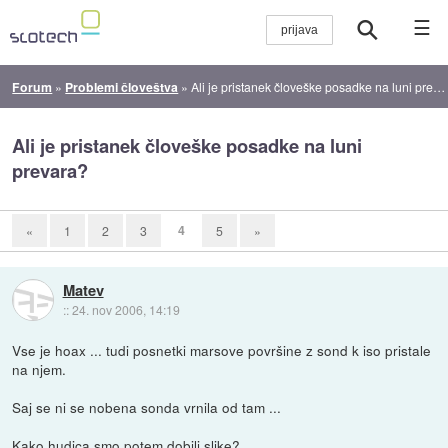
☰
Forum
»
Problemi človeštva
»
Ali je pristanek človeške posadke na luni prevara?
Ali je pristanek človeške posadke na luni
prevara?
4
«
1
2
3
5
»
Matev
::
24. nov 2006, 14:19
Vse je hoax ... tudi posnetki marsove površine z sond k iso pristale
na njem.
Saj se ni se nobena sonda vrnila od tam ...
Kako hudica smo potem dobili slike?