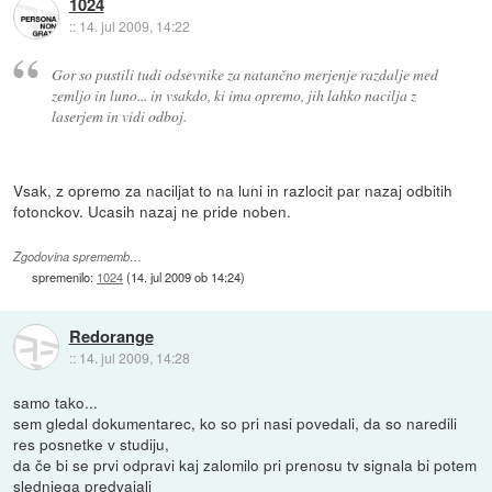
1024
::
14. jul 2009, 14:22
Gor so pustili tudi odsevnike za natančno merjenje razdalje med
zemljo in luno... in vsakdo, ki ima opremo, jih lahko nacilja z
laserjem in vidi odboj.
Vsak, z opremo za naciljat to na luni in razlocit par nazaj odbitih
fotonckov. Ucasih nazaj ne pride noben.
Zgodovina sprememb…
spremenilo:
1024
(
14. jul 2009 ob 14:24
)
Redorange
::
14. jul 2009, 14:28
samo tako...
sem gledal dokumentarec, ko so pri nasi povedali, da so naredili
res posnetke v studiju,
da če bi se prvi odpravi kaj zalomilo pri prenosu tv signala bi potem
slednjega predvajali