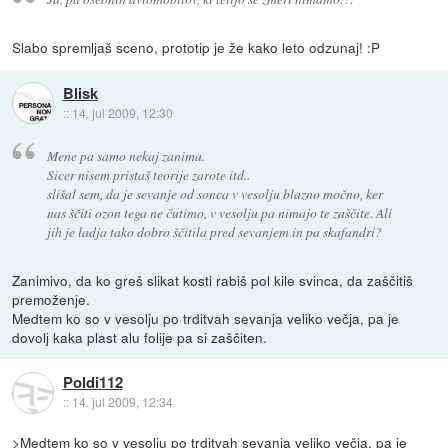
Slabo spremljaš sceno, prototip je že kako leto odzunaj! :P
Blisk
::
14. jul 2009, 12:30
Mene pa samo nekaj zanima.
Sicer nisem pristaš teorije zarote itd..
slišal sem, da je sevanje od sonca v vesolju blazno močno, ker
nas ščiti ozon tega ne čutimo, v vesolju pa nimajo te zaščite. Ali
jih je ladja tako dobro ščitila pred sevanjem in pa skafandri?
Zanimivo, da ko greš slikat kosti rabiš pol kile svinca, da zaščitiš
premoženje.
Medtem ko so v vesolju po trditvah sevanja veliko večja, pa je
dovolj kaka plast alu folije pa si zaščiten.
Poldi112
::
14. jul 2009, 12:34
>Medtem ko so v vesolju po trditvah sevanja veliko večja, pa je