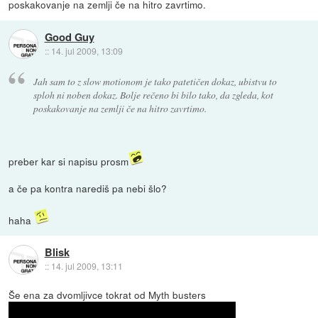
poskakovanje na zemlji če na hitro zavrtimo.
Good Guy
::
14. jul 2009, 13:09
Jah sam to z slow motionom je tako patetičen dokaz, ubistvu to
sploh ni noben dokaz. Bolje rečeno bi bilo tako, da zgleda, kot
poskakovanje na zemlji če na hitro zavrtimo.
preber kar si napisu prosm
a če pa kontra narediš pa nebi šlo?
haha
Blisk
::
14. jul 2009, 13:11
Še ena za dvomljivce tokrat od Myth busters