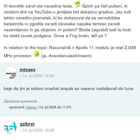
Vi teoretiki zarot ste navadna tesla.
Sploh pa tisti pubeci, ki
random shit na YouTube-u jemljete kot dokazno gradivo. Jaz tudi
lahko naredim posnetek, ki bo dokazoval da se cernobilska
katastrofa ni zgodila zaradi cloveske napake temvec zaradi
nezemljanov in ga objavim. In potem? Boste zagrabili tudi to kost
ko stekli cucek podgano. Grow a f'ing brain, will ya ?
In relation to the topic: Racunalnik v Apollo 11 modulu je imel 2,048
MHz procesor.
(ja, dvacelanulastiriosem)
mtosev
::
14. jul 2009, 10:45
baje da jim je sistem crashal ampak so vseeno nadaljevali do lune.
Zgodovina sprememb…
spremenil:
mtosev
(
14. jul 2009 ob 11:07
)
gzibret
::
14. jul 2009, 10:58