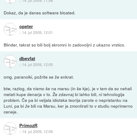
::
14. jul 2009, 11:58
Dokaz, da je danes software bloated.
opeter
::
14. jul 2009, 12:01
Blinder, takrat so bili bolj skromni in zadovoljni z ukazno vrstico.
dbevfat
::
14. jul 2009, 12:05
omg, paranoiki, požrite se že enkrat.
btw, razlog, da nismo še na marsu (in še kje), je v tem da so nehali
metati kupe denarja v to. Že zdavnaj bi lahko bili, ni tehnologija
problem. Če pa bi veljala idiotska teorija zarote o nepristanku na
Luni, pa bi
bili na Marsu, ker je zmontirati to v studiu neprimerno
že
ceneje.
PrimozR
::
14. jul 2009, 12:06