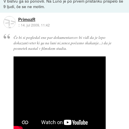
V bistvu ga so ponovili. Na Luno je po prvem pristanku prispelo še
9 ljudi, če se ne motim.
PrimozR
::
14. jul 2009, 11:42
Če bi si pogledal ene par dokumentarcov bi vidl da je lepo
dokazan(veter ki ga na luni ni,sence,počasno skakanje...) da je
posnetek nastal v filmskem studiu.