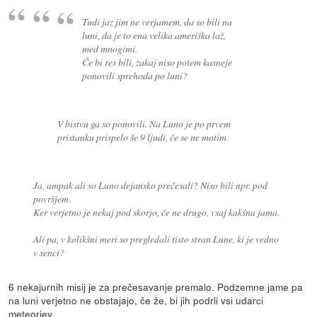
Tudi jaz jim ne verjamem, da so bili na
luni, da je to ena velika ameriška laž,
med mnogimi.
Če bi res bili, zakaj niso potem kasneje
ponovili sprehoda po luni?
V bistvu ga so ponovili. Na Luno je po prvem
pristanku prispelo še 9 ljudi, če se ne motim.
Ja, ampak ali so Luno dejansko prečesali? Niso bili npr. pod
površjem.
Ker verjetno je nekaj pod skorjo, če ne drugo, vsaj kakšna jama.
Ali pa, v kolikšni meri so pregledali tisto stran Lune, ki je vedno
v senci?
6 nekajurnih misij je za prečesavanje premalo. Podzemne jame pa
na luni verjetno ne obstajajo, če že, bi jih podrli vsi udarci
meteorjev.