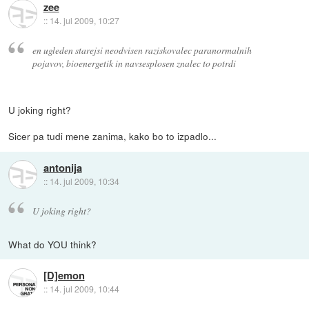
zee
::
14. jul 2009, 10:27
en ugleden starejsi neodvisen raziskovalec paranormalnih
pojavov, bioenergetik in navsesplosen znalec to potrdi
U joking right?
Sicer pa tudi mene zanima, kako bo to izpadlo...
antonija
::
14. jul 2009, 10:34
U joking right?
What do YOU think?
[D]emon
::
14. jul 2009, 10:44