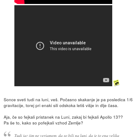
Sonce sveti tudi na luni, veš. Počasno skakanje je pa posledica 1/6
gravitacije, torej pri enaki sili odskoka letiš višje in dlje časa.
Aja, če so fejkali pristanek na Luni, zakaj bi fejkali Apollo 13??
Pa še to, kako so pofejkali vzhod Zemlje?
Tudi jaz jim ne verjamem, da so bili na luni, da je to ena velika