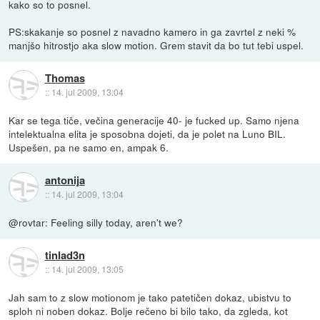
kako so to posnel.
PS:skakanje so posnel z navadno kamero in ga zavrtel z neki %
manjšo hitrostjo aka slow motion. Grem stavit da bo tut tebi uspel.
Thomas
::
14. jul 2009, 13:04
Kar se tega tiče, večina generacije 40- je fucked up. Samo njena
intelektualna elita je sposobna dojeti, da je polet na Luno BIL.
Uspešen, pa ne samo en, ampak 6.
antonija
::
14. jul 2009, 13:04
@rovtar: Feeling silly today, aren't we?
tinlad3n
::
14. jul 2009, 13:05
Jah sam to z slow motionom je tako patetičen dokaz, ubistvu to
sploh ni noben dokaz. Bolje rečeno bi bilo tako, da zgleda, kot