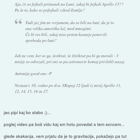
Aja, če so fejkali pristanek na Luni, zakaj bi fejkali Apollo 13??
Pa še to, kako so pofejkali vzhod Zemlje?
Tudi jaz jim ne verjamem, da so bili na luni, da je to
ena velika ameriška laž, med mnogimi.
Če bi res bili, zakaj niso potem kasneje ponovili
sprehoda po luni?
Jah ne vem, ker so ga, šestkrat, še štirikrat pa bi ga morali - 3
misije so odrezali, pri eni so pa astronavte komaj privlekli nazaj.
Antonija good one :P
Neznan'c 10, vedno po dva. SKupaj 12 ljudi iz misij Apollo 11,
12, 14, 15, 16 in 17.
jao pipi kaj bo stabo ;)...
poglej video pa boš vidu kaj sm hotu povedat s tem soncem...
glede skakanja, vem prjatu da je to gravitacija, pokažejo pa tut