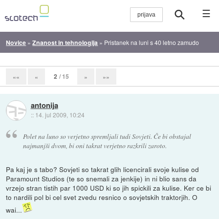
☰
Novice
»
Znanost in tehnologija
»
Pristanek na luni s 40 letno zamudo
2
/ 15
««
«
»
»»
antonija
::
14. jul 2009, 10:24
Polet na luno so verjetno spremljali tudi Sovjeti. Če bi obstajal
najmanjši dvom, bi oni takrat verjetno razkrili zaroto.
Pa kaj je s tabo? Sovjeti so takrat glih licencirali svoje kulise od
Paramount Studios (te so snemali za jenkije) in ni blio sans da
vrzejo stran tistih par 1000 USD ki so jih spickili za kulise. Ker ce bi
to nardili pol bi cel svet zvedu resnico o sovjetskih traktorjih. O
wai...