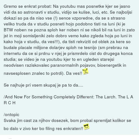
Gremo se enkrat probat: Na youtubu mas posnetke kjer se jasno
vidi da so astronavti v studiu, vidijo se kulise, luci, etc. Se najboljsi
dokazi so pa da niso vse (!) sence vzporedne, da se s strasno
veliko truda da v studiu posneti hojo podobno tisti na luni (ki je
BTW noben ne pozna sploh ker noben ni se nikoli bil na luni in zato
jst in moji somisljeniki zelo dobro vemo kako zgleda hoja po luni in
kako hoja v studiu, da ves!!!), da tisti rekviziti od oblek za kere so
budale placale milijone dolarjev sploh ne tesnijo (sm prebrau na
internetu da ce si prdnu v njej je prismrdelo cist do drugega konca
studia; se video je na youtubu kjer to en ugleden starejsi
neodvisen raziskovalec paranormalnih pojavov, bioenergetik in
navsesplosen znalec to potrdi). Da ves!!
Se najhuje pri vsem skupaj je pa to da....
/And Now For Something Completely Different: The Larch. The L A
R C H
/ontopic
Svaka jim cast za njihov dosezek, bom probal spremljat kolikor se
bo dalo v zivo ker bo filing res enkraten!!