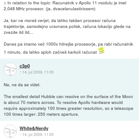
> In relation to the topic: Racunalnik v Apollo 11 modulu je imel
2,048 MHz procesor. (ja, dvacelanulastiriosem)
Ja, kar ne moreš verjet, da lahko takšen procesor računa
trajektorije, samodejno uravnava potisk, računa lokacijo glede na
zvezde itd itd...
Danes pa imamo več 1000x hitrejše procesorje, pa rabi računalnik
1 minuto, da lahko sploh začneš karkoli računat
c3p0
::
14. jul 2009, 11:05
Ne, ne da se videt.
The smallest detail Hubble can resolve on the surface of the Moon
is about 70 meters across. To resolve Apollo hardware would
require approximately 100 times greater resolution, so a telescope
100 times larger: 250 meters aperture.
White&Nerdy
::
14. jul 2009, 11:05