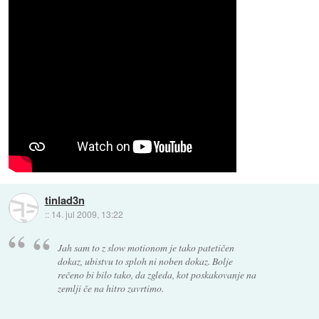
tinlad3n
::
14. jul 2009, 13:22
Jah sam to z slow motionom je tako patetičen
dokaz, ubistvu to sploh ni noben dokaz. Bolje
rečeno bi bilo tako, da zgleda, kot poskakovanje na
zemlji če na hitro zavrtimo.