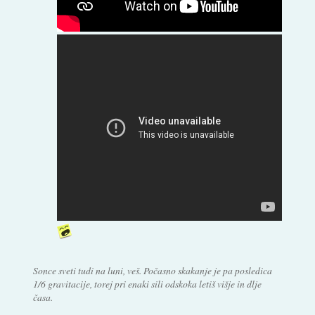
Sonce sveti tudi na luni, veš. Počasno skakanje je pa posledica
1/6 gravitacije, torej pri enaki sili odskoka letiš višje in dlje
časa.