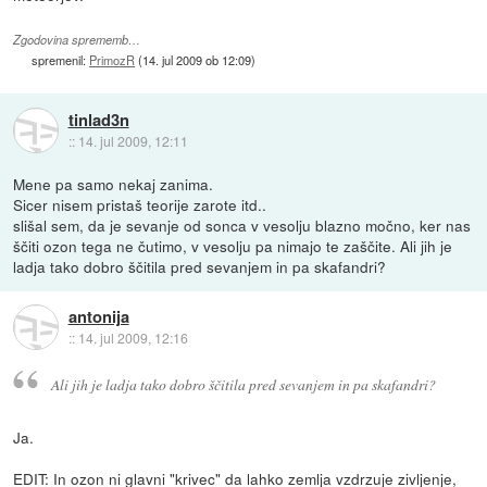
Zgodovina sprememb…
spremenil:
PrimozR
(
14. jul 2009 ob 12:09
)
tinlad3n
::
14. jul 2009, 12:11
Mene pa samo nekaj zanima.
Sicer nisem pristaš teorije zarote itd..
slišal sem, da je sevanje od sonca v vesolju blazno močno, ker nas
ščiti ozon tega ne čutimo, v vesolju pa nimajo te zaščite. Ali jih je
ladja tako dobro ščitila pred sevanjem in pa skafandri?
antonija
::
14. jul 2009, 12:16
Ali jih je ladja tako dobro ščitila pred sevanjem in pa skafandri?
Ja.
EDIT: In ozon ni glavni "krivec" da lahko zemlja vzdrzuje zivljenje,