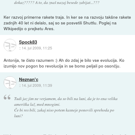
dokaz????? A to, da znaš nazaj besede zabijat...???
Ker razvoj primerne rakete traja. In ker se na razvoju takšne rakete
zadnjih 40 let ni delalo, saj so se posvetili Shuttlu. Poglej na
WIkipedijo o prejketu Ares.
Spock83
::
14. jul 2009, 11:25
Antonija, te čisto razumem :) Ah do zdaj je bilo vse evolucija. Ko
izumijo nov pogon bo revolucija in se bomo peljali po osončju.
Neznan'c
::
14. jul 2009, 11:39
Tudi jaz jim ne verjamem, da so bili na luni, da je to ena velika
ameriška laž, med mnogimi.
Če bi res bili, zakaj niso potem kasneje ponovili sprehoda po
luni?