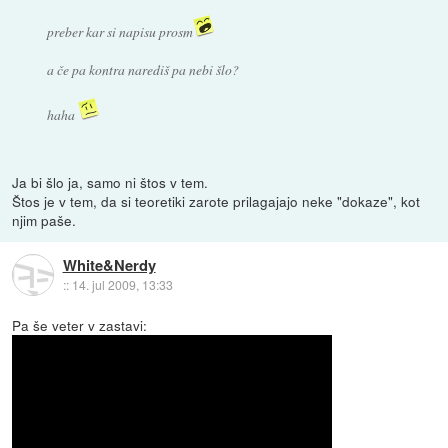
preber kar si napisu prosm
a če pa kontra narediš pa nebi šlo?
haha
Ja bi šlo ja, samo ni štos v tem.
Štos je v tem, da si teoretiki zarote prilagajajo neke "dokaze", kot
njim paše.
White&Nerdy
::
14. jul 2009, 13:33
Pa še veter v zastavi: