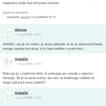
magnetno polje ima tud prste zdraven.
Zgodovina sprememb…
spremenilo:
antonija
(
14. jul 2009 ob 12:17
)
aljoose
::
14. jul 2009, 12:18
tinlad3n: ce se ne motim, je doza radiacije, ki so jo astronavti fasali,
mnogo manjsa kot doza, ki jo fase kadilec v enem letu.
tinlad3n
::
14. jul 2009, 12:18
Kako pa je z majhnimi delci, ki poteujejo po vesolju z izjemno
hitrostjo. Ali je to samo sreča, da niso na kakšnega naleteli ali
imajo tudi proti temu zaščito?
tinlad3n
::
14. jul 2009, 12:19