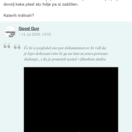
dovolj kaka plast alu folije pa si zaščiten.
Katerih trditvah?
Good Guy
::
14. jul 2009, 13:03
Če bi si pogledal ene par dokumentarcov bi vidl da
je lepo dokazan(veter ki ga na luni ni,sence,počasno
skakanje...) da je posnetek nastal v filmskem studiu.