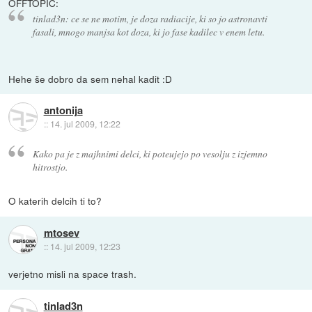
OFFTOPIC:
tinlad3n: ce se ne motim, je doza radiacije, ki so jo astronavti
fasali, mnogo manjsa kot doza, ki jo fase kadilec v enem letu.
Hehe še dobro da sem nehal kadit :D
antonija
::
14. jul 2009, 12:22
Kako pa je z majhnimi delci, ki poteujejo po vesolju z izjemno
hitrostjo.
O katerih delcih ti to?
mtosev
::
14. jul 2009, 12:23
verjetno misli na space trash.
tinlad3n