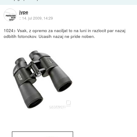
jype
::
14. jul 2009, 14:29
1024> Vsak, z opremo za naciljat to na luni in razlocit par nazaj
odbitih fotonckov. Ucasih nazaj ne pride noben.