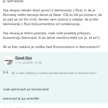
je raztrreščila.
Vse skupaj nekako skozi govori o tekmovanju z Rusi, in da je
Kennedy veliko denarja deval za Naso. Cilji so bili pa primarni, da
so pač se vsi živi vrnili. Vendar sem razbral iz oddaje, da je bilo
tekmovanje z Rusi bolj pomembno od raziskovanja.
Vse skupaj je dobro posneto, vsak vzlet posebaj prikazan,
komentirajo Astronavti, ki so takrat resnično leteli (no ja, ali so?).
Ali ve kdo, kakšna je razlika med Kozmonavtom in Astronavtom?
Good Guy
::
14. jul 2009, 13:48
Ali ve kdo, kakšna je razlika med Kozmonavtom in Astronavtom?
ruski astronavti so kozmonavti
astronavt je pa ameriški