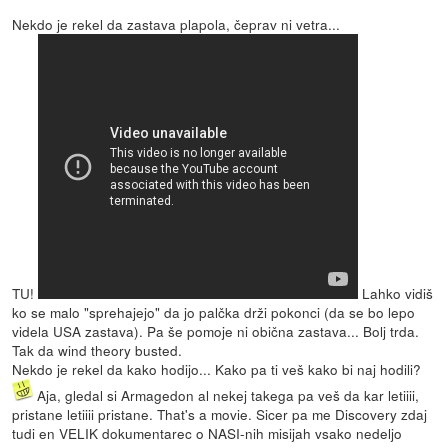
Nekdo je rekel da zastava plapola, čeprav ni vetra...
TU!
Lahko vidiš
ko se malo "sprehajejo" da jo palčka drži pokonci (da se bo lepo
videla USA zastava). Pa še pomoje ni obična zastava... Bolj trda.
Tak da wind theory busted.
Nekdo je rekel da kako hodijo... Kako pa ti veš kako bi naj hodili?
Aja, gledal si Armagedon al nekej takega pa veš da kar letiiii,
pristane letiiii pristane. That's a movie. Sicer pa me Discovery zdaj
tudi en VELIK dokumentarec o NASI-nih misijah vsako nedeljo