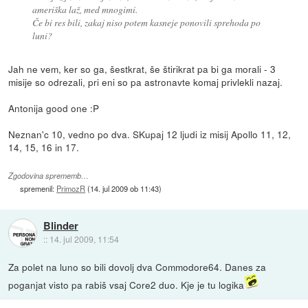
ameriška laž, med mnogimi.
Če bi res bili, zakaj niso potem kasneje ponovili sprehoda po
luni?
Jah ne vem, ker so ga, šestkrat, še štirikrat pa bi ga morali - 3
misije so odrezali, pri eni so pa astronavte komaj privlekli nazaj.
Antonija good one :P
Neznan'c 10, vedno po dva. SKupaj 12 ljudi iz misij Apollo 11, 12,
14, 15, 16 in 17.
Zgodovina sprememb…
spremenil:
PrimozR
(
14. jul 2009 ob 11:43
)
Blinder
::
14. jul 2009, 11:54
Za polet na luno so bili dovolj dva Commodore64. Danes za
poganjat visto pa rabiš vsaj Core2 duo. Kje je tu logika