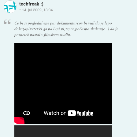
techfreak :)
::
14. jul 2009, 13:34
Če bi si pogledal ene par dokumentarcov bi vidl da je lepo
dokazan(veter ki ga na luni ni,sence,počasno skakanje...) da je
posnetek nastal v filmskem studiu.