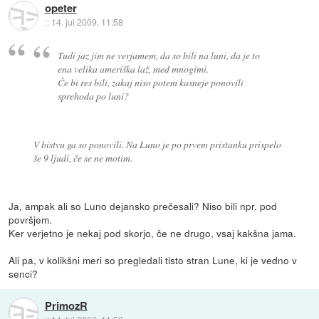
opeter
::
14. jul 2009, 11:58
Tudi jaz jim ne verjamem, da so bili na luni, da je to
ena velika ameriška laž, med mnogimi.
Če bi res bili, zakaj niso potem kasneje ponovili
sprehoda po luni?
V bistvu ga so ponovili. Na Luno je po prvem pristanku prispelo
še 9 ljudi, če se ne motim.
Ja, ampak ali so Luno dejansko prečesali? Niso bili npr. pod
površjem.
Ker verjetno je nekaj pod skorjo, če ne drugo, vsaj kakšna jama.
Ali pa, v kolikšni meri so pregledali tisto stran Lune, ki je vedno v
senci?
PrimozR