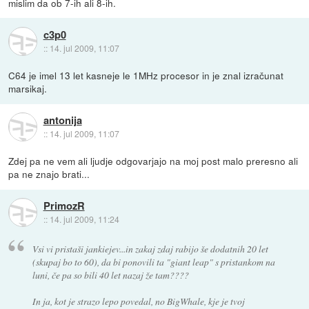
mislim da ob 7-ih ali 8-ih.
c3p0
::
14. jul 2009, 11:07
C64 je imel 13 let kasneje le 1MHz procesor in je znal izračunat
marsikaj.
antonija
::
14. jul 2009, 11:07
Zdej pa ne vem ali ljudje odgovarjajo na moj post malo preresno ali
pa ne znajo brati...
PrimozR
::
14. jul 2009, 11:24
Vsi vi pristaši jankiejev...in zakaj zdaj rabijo še dodatnih 20 let
(skupaj bo to 60), da bi ponovili ta "giant leap" s pristankom na
luni, če pa so bili 40 let nazaj že tam????
In ja, kot je strazo lepo povedal, no BigWhale, kje je tvoj