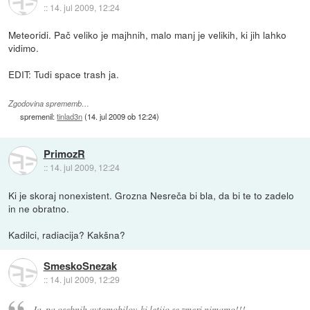
::
14. jul 2009, 12:24
Meteoridi. Pač veliko je majhnih, malo manj je velikih, ki jih lahko
vidimo.
EDIT: Tudi space trash ja.
Zgodovina sprememb…
spremenil:
tinlad3n
(
14. jul 2009 ob 12:24
)
PrimozR
::
14. jul 2009, 12:24
Ki je skoraj nonexistent. Grozna Nesreča bi bla, da bi te to zadelo
in ne obratno.
Kadilci, radiacija? Kakšna?
SmeskoSnezak
::
14. jul 2009, 12:29
Ja, pa osebnih avtomobilov, ki letijo se zmeri nimamo!!!