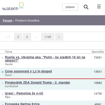
☰
Forum
»
Problemi človeštva
< 1
...
2
3
1195
>
Tema
Sporočila
»
Rusija vs. Ukrajina aka. "Putin - še sladkih 16 let na
73051
oblasti?"
Vazelin
»
Cene stanovanj v LJ in drugod
13631
Dpool
»
Predsednik ZDA Donald Trump - 2. mandat
16882
kamiKaZaA
»
Izrael : Palestina že n-tič
14750
Mipe
»
Evropska Naftna Kriza
4890