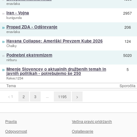
enavlaka
»
Iran - Vojna
2957
kunigunda
»
Propad ZDA - Odštevanje
206
enavlaka
»
Havana Collapse: Ameriški Prevzem Kube 2026
124
Chalky
»
Podnebni ekstremizem
5020
nirburu
»
Mnenje Slovencev o aktualnih družbenih temah in
5
javnih politikah - potrebujemo še 250
Kekec1234
Tema
Sporočila
< 1
...
2
3
1195
>
Pravila
Večina pravic pridržanih
Odgovornost
Oglaševanje