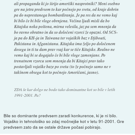
ali propaganda ki jo širijo ameriški nasprotniki? Meni osebno
gre na jetra predvsem to kar počnejo po svetu, od kraje dobrin
pa do neprestanega bombardiranja. Je pa res da ne vemo kaj
bi bilo če bi bile vloge obrnjena. Večina ljudi misli da bo
Kitajska neka poštena, mirna velesila, jaz pa sem mnenja da
bo ravno obratno in da so določeni vzorci že opazni. Od SCS-
ja pa do KH-ja in Taiwana ter vojaških baz v Djibouti,
Pakistanu in Afganistanu. Kitajska ima željo po določenem
dosegu in ti tu dam prav vsaj kar se tiče Kitajske. Realno ne
vemo kaj bi se dogajalo če bi bile vloge zamenjane. Po
trenutnem vzorcu sem mnenja da bi Kitajci prav tako
postavljali vojaške baze po svetu (to že počnejo samo ne v
takšnem obsegu kot to počnejo Američani, jasno).
ZDA še kar dolgo ne bodo tako dominantne kot so bile v letih
1991-2001. Pa?
Bile so dominante predvsem zaradi konkurence, ki je ni bilo.
Vojaško in tehnološko so zdaj močnejše kot v letu 91-2001. Gre
predvsem zato da se ostale države počasi pobirajo.