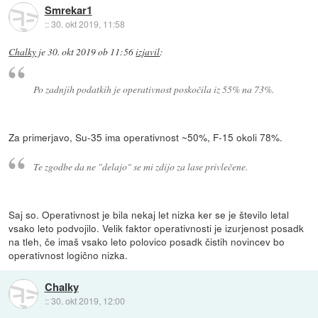
Smrekar1
::
30. okt 2019, 11:58
Chalky
je
30. okt 2019 ob 11:56
izjavil
:
Po zadnjih podatkih je operativnost poskočila iz 55% na 73%.
Za primerjavo, Su-35 ima operativnost ~50%, F-15 okoli 78%.
Te zgodbe da ne "delajo" se mi zdijo za lase privlečene.
Saj so. Operativnost je bila nekaj let nizka ker se je število letal
vsako leto podvojilo. Velik faktor operativnosti je izurjenost posadk
na tleh, če imaš vsako leto polovico posadk čistih novincev bo
operativnost logično nizka.
Chalky
::
30. okt 2019, 12:00