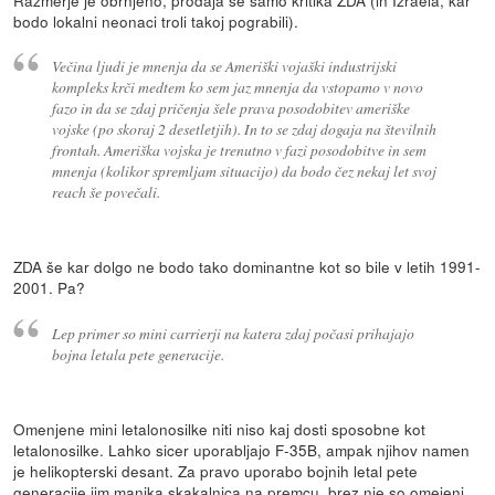
bodo lokalni neonaci troli takoj pograbili).
Večina ljudi je mnenja da se Ameriški vojaški industrijski
kompleks krči medtem ko sem jaz mnenja da vstopamo v novo
fazo in da se zdaj pričenja šele prava posodobitev ameriške
vojske (po skoraj 2 desetletjih). In to se zdaj dogaja na številnih
frontah. Ameriška vojska je trenutno v fazi posodobitve in sem
mnenja (kolikor spremljam situacijo) da bodo čez nekaj let svoj
reach še povečali.
ZDA še kar dolgo ne bodo tako dominantne kot so bile v letih 1991-
2001. Pa?
Lep primer so mini carrierji na katera zdaj počasi prihajajo
bojna letala pete generacije.
Omenjene mini letalonosilke niti niso kaj dosti sposobne kot
letalonosilke. Lahko sicer uporabljajo F-35B, ampak njihov namen
je helikopterski desant. Za pravo uporabo bojnih letal pete
generacije jim manjka skakalnica na premcu, brez nje so omejeni