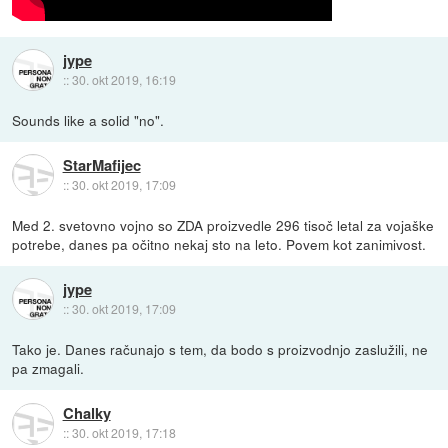
jype
::
30. okt 2019, 16:19
Sounds like a solid "no".
StarMafijec
::
30. okt 2019, 17:09
Med 2. svetovno vojno so ZDA proizvedle 296 tisoč letal za vojaške
potrebe, danes pa očitno nekaj sto na leto. Povem kot zanimivost.
jype
::
30. okt 2019, 17:09
Tako je. Danes računajo s tem, da bodo s proizvodnjo zaslužili, ne
pa zmagali.
Chalky
::
30. okt 2019, 17:18