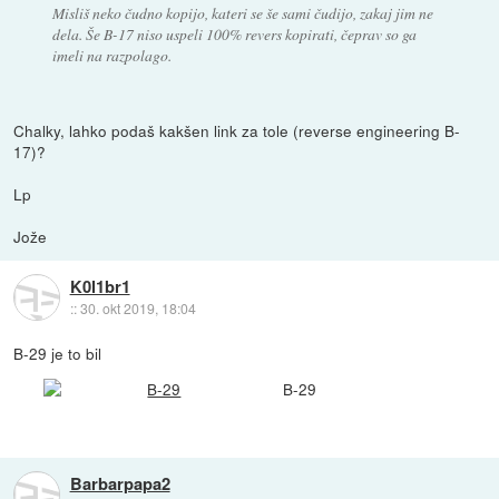
Misliš neko čudno kopijo, kateri se še sami čudijo, zakaj jim ne
dela. Še B-17 niso uspeli 100% revers kopirati, čeprav so ga
imeli na razpolago.
Chalky, lahko podaš kakšen link za tole (reverse engineering B-
17)?
Lp
Jože
K0l1br1
::
30. okt 2019, 18:04
B-29 je to bil
B-29
Barbarpapa2