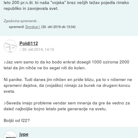
leto 200 pr.n.št. bi naša "vojska" brez večjih težav pojedla rimsko
republiko in zavojevala svet.
Zgodovina sprememb…
spremenil:
Smrekar1
(
30. okt 2019 ob 13:04
)
Poldi112
::
30. okt 2019, 14:15
>Jaz vem samo to da ko bodo enkrat dosegli 1000 oziroma 2000
letal da jim nihče ne bo segel niti do kolen.
Ni panike. Tudi danes jim nihčen en pride blizu, pa to v ničemer ne
spremeni dejstva, da (vojaško) nimajo za burek na drugem koncu
sveta.
>Seveda imajo probleme vendar sem mnenja da gre še vedno za
daleč najboljše bojno letalo pete generacije na svetu.
Boljši od f22?
jype