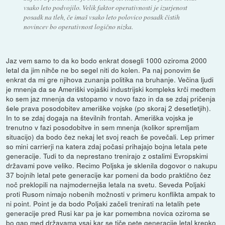
vsako leto podvojilo. Velik faktor operativnosti je izurjenost
posadk na tleh, če imaš vsako leto polovico posadk čistih
novincev bo operativnost logično nizka.
Jaz vem samo to da ko bodo enkrat dosegli 1000 oziroma 2000
letal da jim nihče ne bo segel niti do kolen. Pa naj ponovim še
enkrat da mi gre njihova zunanja politika na bruhanje. Večina ljudi
je mnenja da se Ameriški vojaški industrijski kompleks krči medtem
ko sem jaz mnenja da vstopamo v novo fazo in da se zdaj pričenja
šele prava posodobitev ameriške vojske (po skoraj 2 desetletjih).
In to se zdaj dogaja na številnih frontah. Ameriška vojska je
trenutno v fazi posodobitve in sem mnenja (kolikor spremljam
situacijo) da bodo čez nekaj let svoj reach še povečali. Lep primer
so mini carrierji na katera zdaj počasi prihajajo bojna letala pete
generacije. Tudi to da neprestano trenirajo z ostalimi Evropskimi
državami pove veliko. Recimo Poljska je sklenila dogovor o nakupu
37 bojnih letal pete generacije kar pomeni da bodo praktično čez
noč preklopili na najmodernejša letala na svetu. Seveda Poljaki
proti Rusom nimajo nobenih možnosti v primeru konflikta ampak to
ni point. Point je da bodo Poljaki začeli trenirati na letalih pete
generacije pred Rusi kar pa je kar pomembna novica oziroma se
bo gap med državama vsaj kar se tiče pete generacije letal krepko