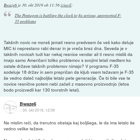
Bwaze6
je
30. okt 2019 ob 11:56
izjavil
:
The Pentagon is battling the clock to fix serious, unreported F-
35 problems
Takšnih novic ne moreš jemati resno predvsem če veš kako deluje
MIC ki neprestano rabi denar in je vreča brez dna. Seveda je v
takšnih novicah tudi kar nekaj resnice vendar ali ti resno misliš da
imajo samo Američani toliko problemov s svojimi letali medtem ko
ostale države takšnih problemov nimajo? V programu F-35
sodeluje 18 držav in sem prepričan da kljub vsem težavam je F-35
še vedno daleč najboljše letalo pete generacije. Če bi bile vse te
novice resnične potem nebi začeli z masovno proizvodnjo (letos
bodo proizvedli kar 130 tovrstnih letal).
Bwaze6
::
30. okt 2019, 12:06
Ne mislim reči, da trenutno obstaja kaj boljšega, le da ima letalo še
vedno velike težave.