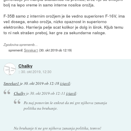
bolj na lepo vreme in samo interne nosilce orožja.
F-35B samo z internim orožjem je še vedno superioren F-16V, ima
več dosega, enako orožja, nizko opaznost in superiorno
elektroniko. Harrierja pelje scat kolikor je dolg in širok. Kljub temu
to ni nek strašen preboj, ker gre za sekundarne naloge.
Zgodovina sprememb…
spremenil:
Smrekar1
(
30. okt 2019 ob 12:19
)
Chalky
::
30. okt 2019, 12:30
Smrekar1
je
30. okt 2019 ob 12:18
izjavil
:
Chalky
je
30. okt 2019 ob 12:11
izjavil
:
Pa naj ponovim še enkrat da mi gre njihova zunanja
politika na bruhanje.
Na bruhanje ti ne gre njihova zunanja politika, temveč