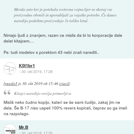
Morda zato ker je potekala svetovna vojna kjer so skoraj vse
proizvodne obrnili in uporabljali za vojaške potrebe. Če danes
naredijo podobno proizvedejo 3x toliko letal.
Nimajo ljudi z znanjem, razen ce mislis da bi to korporacije dale
delat kitajcem....
Ps: tudi modelov s poreklom 43 nebi znali narediti..
K0l1br1
::
30. okt 2019, 17:28
lynxslo5
je
30. okt 2019 ob 15:46
izjavil
:
Kitajci naredijo orožja primerljiva
Misliš neko čudno kopijo, kateri se še sami čudijo, zakaj jim ne
dela. Še B-17 niso uspeli 100% revers kopirati, čeprav so ga imeli
na razpolago.
Mr.B
::
30. okt 2019, 17:35