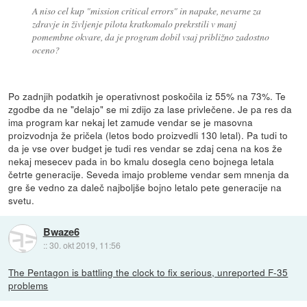
A niso cel kup "mission critical errors" in napake, nevarne za
zdravje in življenje pilota kratkomalo prekrstili v manj
pomembne okvare, da je program dobil vsaj približno zadostno
oceno?
Po zadnjih podatkih je operativnost poskočila iz 55% na 73%. Te
zgodbe da ne "delajo" se mi zdijo za lase privlečene. Je pa res da
ima program kar nekaj let zamude vendar se je masovna
proizvodnja že pričela (letos bodo proizvedli 130 letal). Pa tudi to
da je vse over budget je tudi res vendar se zdaj cena na kos že
nekaj mesecev pada in bo kmalu dosegla ceno bojnega letala
četrte generacije. Seveda imajo probleme vendar sem mnenja da
gre še vedno za daleč najboljše bojno letalo pete generacije na
svetu.
Bwaze6
::
30. okt 2019, 11:56
The Pentagon is battling the clock to fix serious, unreported F-35
problems