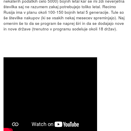
nekaterih podatkih celo 5000) bojnih letal kar se mi zdi neverjetna
številka saj ne razumem zakaj potrebujejo toliko letal. Recimo
Rusija ima v planu okoli 100-150 bojnih letal 5 generacije. Tule so
še številke nakupov (ki se vsakih nekaj mesecev spreminjajo). Naj
omenim še to da se program še naprej širi in da se dodajajo nove
in nove države (trenutno v programu sodeluje okoli 18 držav).