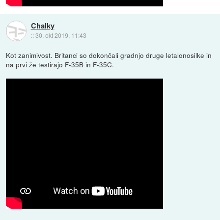
Chalky
::
30. okt 2019, 11:43
Kot zanimivost. Britanci so dokončali gradnjo druge letalonosilke in
na prvi že testirajo F-35B in F-35C.