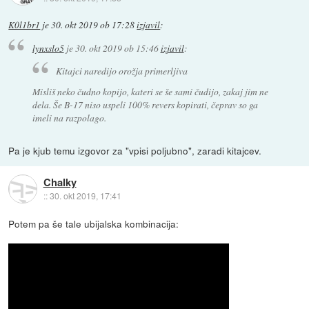
K0l1br1
je
30. okt 2019 ob 17:28
izjavil
:
lynxslo5
je
30. okt 2019 ob 15:46
izjavil
:
Kitajci naredijo orožja primerljiva
Misliš neko čudno kopijo, kateri se še sami čudijo, zakaj jim ne
dela. Še B-17 niso uspeli 100% revers kopirati, čeprav so ga
imeli na razpolago.
Pa je kjub temu izgovor za "vpisi poljubno", zaradi kitajcev.
Chalky
::
30. okt 2019, 17:41
Potem pa še tale ubijalska kombinacija: