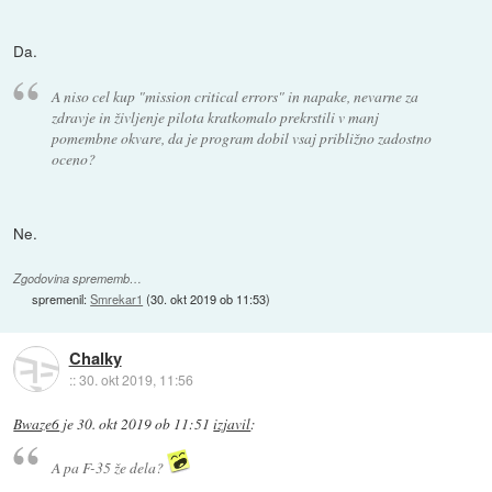
Da.
A niso cel kup "mission critical errors" in napake, nevarne za
zdravje in življenje pilota kratkomalo prekrstili v manj
pomembne okvare, da je program dobil vsaj približno zadostno
oceno?
Ne.
Zgodovina sprememb…
spremenil:
Smrekar1
(
30. okt 2019 ob 11:53
)
Chalky
::
30. okt 2019, 11:56
Bwaze6
je
30. okt 2019 ob 11:51
izjavil
:
A pa F-35 že dela?