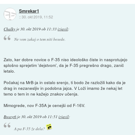
Smrekar1
::
30. okt 2019, 11:52
Chalky
je
30. okt 2019 ob 11:33
izjavil
:
Ne vem zakaj o tem niti besede.
Zato, ker dobre novice o F-35 niso ideološko čiste in nasprotujejo
splošno sprejetim 'dejstvom', da je F-35 pregrešno drago, zanič
letalo.
Počakaj na MrB-ja in ostalo srenjo, ti bodo že razložili kako da je
drag in nezanesljiv in podobna jajca. V Loži imamo že nekaj let
temo o tem in ne kažejo znakov učenja.
Mimogrede, nov F-35A je cenejši od F-16V.
Bwaze6
je
30. okt 2019 ob 11:51
izjavil
:
A pa F-35 že dela?