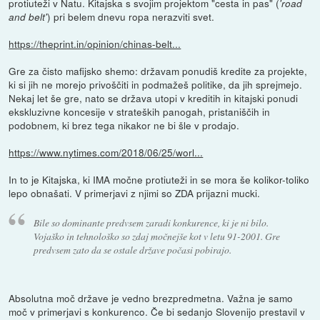
protiuteži v Natu. Kitajska s svojim projektom "cesta in pas" (
'road
) pri belem dnevu ropa nerazviti svet.
and belt'
https://theprint.in/opinion/chinas-belt...
Gre za čisto mafijsko shemo: državam ponudiš kredite za projekte,
ki si jih ne morejo privoščiti in podmažeš politike, da jih sprejmejo.
Nekaj let še gre, nato se država utopi v kreditih in kitajski ponudi
ekskluzivne koncesije v strateških panogah, pristaniščih in
podobnem, ki brez tega nikakor ne bi šle v prodajo.
https://www.nytimes.com/2018/06/25/worl...
In to je Kitajska, ki IMA močne protiuteži in se mora še kolikor-toliko
lepo obnašati. V primerjavi z njimi so ZDA prijazni mucki.
Bile so dominante predvsem zaradi konkurence, ki je ni bilo.
Vojaško in tehnološko so zdaj močnejše kot v letu 91-2001. Gre
predvsem zato da se ostale države počasi pobirajo.
Absolutna moč države je vedno brezpredmetna. Važna je samo
moč v primerjavi s konkurenco. Če bi sedanjo Slovenijo prestavil v