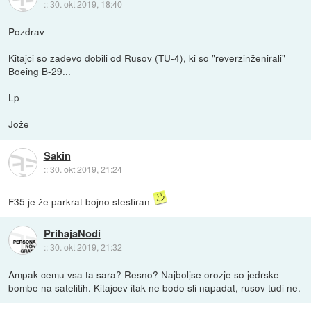
::
30. okt 2019, 18:40
Pozdrav
Kitajci so zadevo dobili od Rusov (TU-4), ki so "reverzinženirali"
Boeing B-29...
Lp
Jože
Sakin
::
30. okt 2019, 21:24
F35 je že parkrat bojno stestiran
PrihajaNodi
::
30. okt 2019, 21:32
Ampak cemu vsa ta sara? Resno? Najboljse orozje so jedrske
bombe na satelitih. Kitajcev itak ne bodo sli napadat, rusov tudi ne.