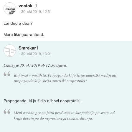
vostok_1
::
30. okt 2019, 12:51
Landed a deal?
More like guaranteed.
Smrekar1
::
30. okt 2019, 13:01
Chalky
je
30. okt 2019 ob 12:30
izjavil
:
Kaj imaš v mislih tu. Propaganda ki jo širijo ameriški mediji ali
propaganda ki jo širijo ameriški nasprotniki?
Propaganda, ki jo širijo njihovi nasprotniki.
Meni osebno gre na jetra predvsem to kar počnejo po svetu, od
kraje dobrin pa do neprestanega bombardiranja.