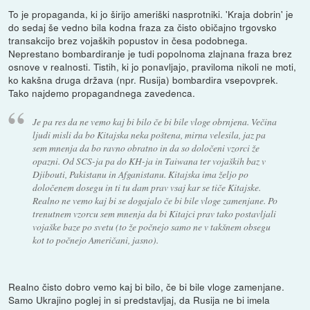
To je propaganda, ki jo širijo ameriški nasprotniki. 'Kraja dobrin' je
do sedaj še vedno bila kodna fraza za čisto običajno trgovsko
transakcijo brez vojaških popustov in česa podobnega.
Neprestano bombardiranje je tudi popolnoma zlajnana fraza brez
osnove v realnosti. Tistih, ki jo ponavljajo, praviloma nikoli ne moti,
ko kakšna druga država (npr. Rusija) bombardira vsepovprek.
Tako najdemo propagandnega zavedenca.
Je pa res da ne vemo kaj bi bilo če bi bile vloge obrnjena. Večina
ljudi misli da bo Kitajska neka poštena, mirna velesila, jaz pa
sem mnenja da bo ravno obratno in da so določeni vzorci že
opazni. Od SCS-ja pa do KH-ja in Taiwana ter vojaških baz v
Djibouti, Pakistanu in Afganistanu. Kitajska ima željo po
določenem dosegu in ti tu dam prav vsaj kar se tiče Kitajske.
Realno ne vemo kaj bi se dogajalo če bi bile vloge zamenjane. Po
trenutnem vzorcu sem mnenja da bi Kitajci prav tako postavljali
vojaške baze po svetu (to že počnejo samo ne v takšnem obsegu
kot to počnejo Američani, jasno).
Realno čisto dobro vemo kaj bi bilo, če bi bile vloge zamenjane.
Samo Ukrajino poglej in si predstavljaj, da Rusija ne bi imela