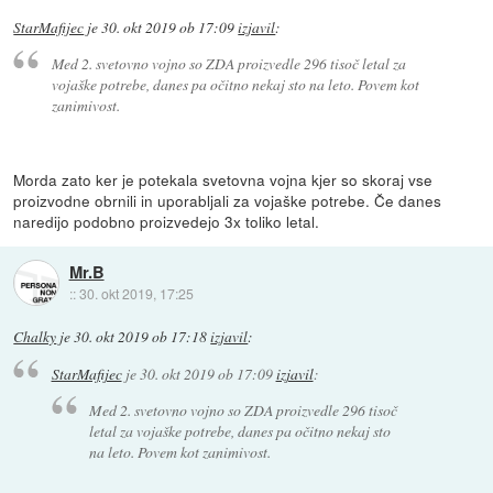
StarMafijec
je
30. okt 2019 ob 17:09
izjavil
:
Med 2. svetovno vojno so ZDA proizvedle 296 tisoč letal za
vojaške potrebe, danes pa očitno nekaj sto na leto. Povem kot
zanimivost.
Morda zato ker je potekala svetovna vojna kjer so skoraj vse
proizvodne obrnili in uporabljali za vojaške potrebe. Če danes
naredijo podobno proizvedejo 3x toliko letal.
Mr.B
::
30. okt 2019, 17:25
Chalky
je
30. okt 2019 ob 17:18
izjavil
:
StarMafijec
je
30. okt 2019 ob 17:09
izjavil
:
Med 2. svetovno vojno so ZDA proizvedle 296 tisoč
letal za vojaške potrebe, danes pa očitno nekaj sto
na leto. Povem kot zanimivost.