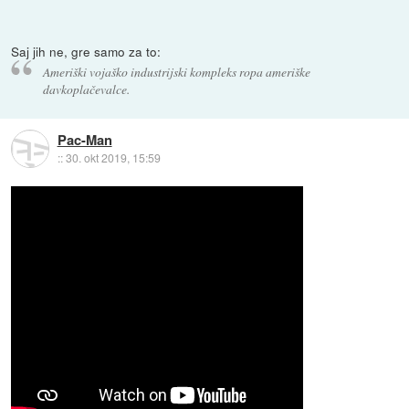
Saj jih ne, gre samo za to:
Ameriški vojaško industrijski kompleks ropa ameriške
davkoplačevalce.
Pac-Man
::
30. okt 2019, 15:59