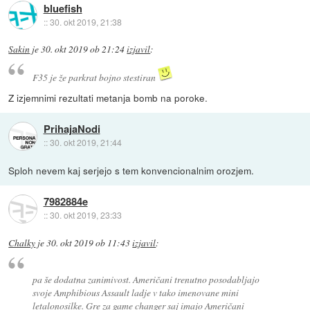
bluefish
::
30. okt 2019, 21:38
Sakin
je
30. okt 2019 ob 21:24
izjavil
:
F35 je že parkrat bojno stestiran
Z izjemnimi rezultati metanja bomb na poroke.
PrihajaNodi
::
30. okt 2019, 21:44
Sploh nevem kaj serjejo s tem konvencionalnim orozjem.
7982884e
::
30. okt 2019, 23:33
Chalky
je
30. okt 2019 ob 11:43
izjavil
:
pa še dodatna zanimivost. Američani trenutno posodabljajo
svoje Amphibious Assault ladje v tako imenovane mini
letalonosilke. Gre za game changer saj imajo Američani