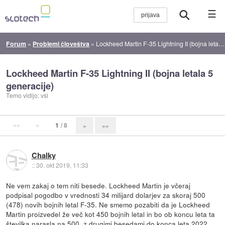
☰
Forum
»
Problemi človeštva
»
Lockheed Martin F-35 Lightning II (bojna letala 5 generacije)
Lockheed Martin F-35 Lightning II (bojna letala 5
generacije)
Temo vidijo: vsi
««
«
1
/ 8
»
»»
Chalky
::
30. okt 2019, 11:33
Ne vem zakaj o tem niti besede. Lockheed Martin je včeraj
podpisal pogodbo v vrednosti 34 milijard dolarjev za skoraj 500
(478) novih bojnih letal F-35. Ne smemo pozabiti da je Lockheed
Martin proizvedel že več kot 450 bojnih letal in bo ob koncu leta ta
številka narasla na 500, z drugimi besedami do konca leta 2022