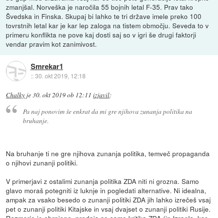
zmanjšal. Norveška je naročila 55 bojnih letal F-35. Prav tako
Švedska in Finska. Skupaj bi lahko te tri države imele preko 100
tovrstnih letal kar je kar lep zaloga na tistem območju. Seveda to v
primeru konflikta ne pove kaj dosti saj so v igri še drugi faktorji
vendar pravim kot zanimivost.
Smrekar1
::
30. okt 2019, 12:18
Chalky
je
30. okt 2019 ob 12:11
izjavil
:
Pa naj ponovim še enkrat da mi gre njihova zunanja politika na
bruhanje.
Na bruhanje ti ne gre njihova zunanja politika, temveč propaganda
o njihovi zunanji politiki.
V primerjavi z ostalimi zunanja politika ZDA niti ni grozna. Samo
glavo moraš potegniti iz luknje in pogledati alternative. Ni idealna,
ampak za vsako besedo o zunanji politiki ZDA jih lahko izrečeš vsaj
pet o zunanji politiki Kitajske in vsaj dvajset o zunanji politiki Rusije.
Razmerje je obrnjeno, prodaja se samo kritika ZDA (in Izraela, kar