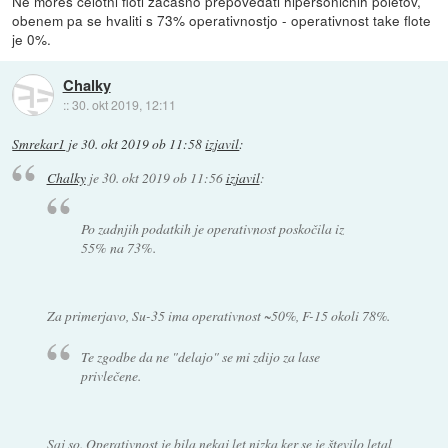
Ne moreš celotni floti začasno prepovedati hipersoničnih poletov,
obenem pa se hvaliti s 73% operativnostjo - operativnost take flote
je 0%.
Chalky
::
30. okt 2019, 12:11
Smrekar1
je
30. okt 2019 ob 11:58
izjavil
:
Chalky
je
30. okt 2019 ob 11:56
izjavil
:
Po zadnjih podatkih je operativnost poskočila iz
55% na 73%.
Za primerjavo, Su-35 ima operativnost ~50%, F-15 okoli 78%.
Te zgodbe da ne "delajo" se mi zdijo za lase
privlečene.
Saj so. Operativnost je bila nekaj let nizka ker se je število letal