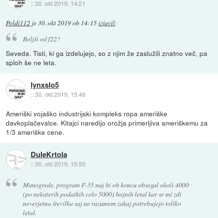
::
30. okt 2019, 14:21
Poldi112
je
30. okt 2019 ob 14:15
izjavil
:
Boljši od f22?
Seveda. Tisti, ki ga izdelujejo, so z njim že zaslužili znatno več, pa
sploh še ne leta.
lynxslo5
::
30. okt 2019, 15:46
Ameriški vojaško industrijski kompleks ropa ameriške
davkoplačevalce. Kitajci naredijo orožja primerljiva ameriškemu za
1/3 ameriške cene.
DuleKrtola
::
30. okt 2019, 15:55
Mimogrede, program F-35 naj bi ob koncu obsegal okoli 4000
(po nekaterih podatkih celo 5000) bojnih letal kar se mi zdi
neverjetna številka saj ne razumem zakaj potrebujejo toliko
letal.