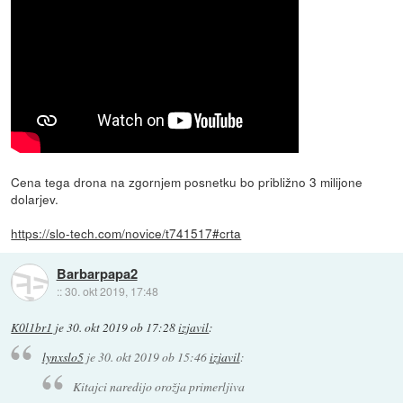
Cena tega drona na zgornjem posnetku bo približno 3 milijone
dolarjev.
https://slo-tech.com/novice/t741517#crta
Barbarpapa2
::
30. okt 2019, 17:48
K0l1br1
je
30. okt 2019 ob 17:28
izjavil
:
lynxslo5
je
30. okt 2019 ob 15:46
izjavil
:
Kitajci naredijo orožja primerljiva