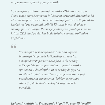
propaganda o njihovi zunanji politiki.
V primerjavi z ostalimi zunanja politika ZDA niti ni grozna.
Samo glavo moraš potegniti iz luknje in pogledati alternative. Ni
idealna, ampak za vsako besedo o zunanji politiki ZDA jih lahko
izrečeš vsaj pet o zunanji politiki Kitajske in vsaj dvajset o
zunanji politiki Rusije. Razmerje je obrnjeno, prodaja se samo
kritika ZDA (in Izraela, kar bodo lokalni neonaci troli takoj
pograbili).
Večina ljudi je mnenja da se Ameriški vojaški
industrijski kompleks krči medtem ko sem jaz
mnenja da vstopamo v novo fazo in da se zdaj
pričenja šele prava posodobitev ameriške vojske
(po skoraj 2 desetletjih). In to se zdaj dogaja na
številnih frontah. Ameriška vojska je trenutno v fazi
posodobitve in sem mnenja (kolikor spremljam
situacijo) da bodo čez nekaj let svoj reach še
povečali.
Kaj imaš v mislih tu. Propaganda ki jo širijo ameriški mediji