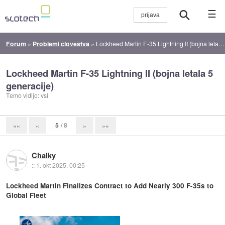
☰
Forum
»
Problemi človeštva
»
Lockheed Martin F-35 Lightning II (bojna letala 5 generacije)
Lockheed Martin F-35 Lightning II (bojna letala 5
generacije)
Temo vidijo: vsi
5
/ 8
««
«
»
»»
Chalky
::
1. okt 2025, 00:25
Lockheed Martin Finalizes Contract to Add Nearly 300 F-35s to
Global Fleet