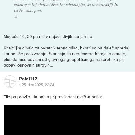
zraku spet kaj obnila (dron kot tehnologija) so za naslednjij 50
let še vedno prvi.
zz
Mogoče 10, 50 pa niti v najbolj divjih sanjah ne.
Kitajci jim dihajo za ovratnik tehnološko, hkrati so pa daleč spredaj
kar se tiče proizvodnje. Štancajo jih neprimerno hitreje in ceneje,
plus da niso odvisni od glavnega geopolitičnega nasprotnika pri
dobavi osnovnih surovin...
Poldi112
::
25. dec 2025, 22:24
Tile pa pravijo, da bojna pripravljenost mejčkn peša: