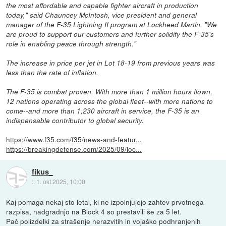
the most affordable and capable fighter aircraft in production
today," said Chauncey McIntosh, vice president and general
manager of the F-35 Lightning II program at Lockheed Martin. "We
are proud to support our customers and further solidify the F-35's
role in enabling peace through strength."
The increase in price per jet in Lot 18-19 from previous years was
less than the rate of inflation.
The F-35 is combat proven. With more than 1 million hours flown,
12 nations operating across the global fleet--with more nations to
come--and more than 1,230 aircraft in service, the F-35 is an
indispensable contributor to global security.
https://www.f35.com/f35/news-and-featur...
https://breakingdefense.com/2025/09/loc...
fikus_
::
1. okt 2025, 10:00
Kaj pomaga nekaj sto letal, ki ne izpolnjujejo zahtev prvotnega
razpisa, nadgradnjo na Block 4 so prestavili še za 5 let.
Pač polizdelki za strašenje nerazvitih in vojaško podhranjenih