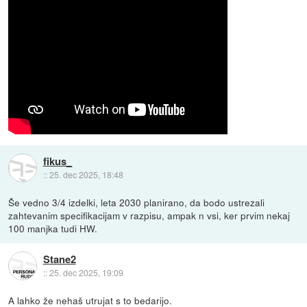
fikus_
::
25. dec 2025, 18:48
Še vedno 3/4 izdelki, leta 2030 planirano, da bodo ustrezali
zahtevanim specifikacijam v razpisu, ampak n vsi, ker prvim nekaj
100 manjka tudi HW.
Stane2
::
25. dec 2025, 19:09
A lahko že nehaš utrujat s to bedarijo.