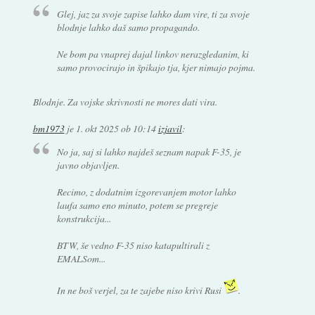
Glej, jaz za svoje zapise lahko dam vire, ti za svoje
blodnje lahko daš samo propagando.
Ne bom pa vnaprej dajal linkov nerazgledanim, ki
samo provocirajo in špikajo tja, kjer nimajo pojma.
Blodnje. Za vojske skrivnosti ne mores dati vira.
bm1973
je
1. okt 2025 ob 10:14
izjavil
:
No ja, saj si lahko najdeš seznam napak F-35, je
javno objavljen.
Recimo, z dodatnim izgorevanjem motor lahko
laufa samo eno minuto, potem se pregreje
konstrukcija...
BTW, še vedno F-35 niso katapultirali z
EMALSom...
In ne boš verjel, za te zajebe niso krivi Rusi
.