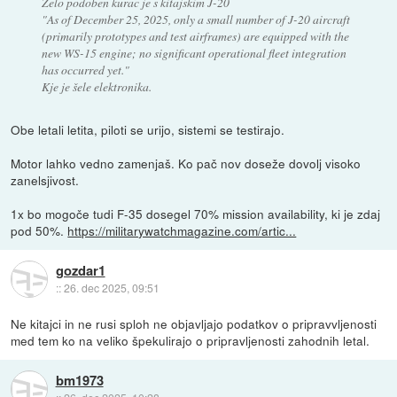
Zelo podoben kurac je s kitajskim J-20
"As of December 25, 2025, only a small number of J-20 aircraft
(primarily prototypes and test airframes) are equipped with the
new WS-15 engine; no significant operational fleet integration
has occurred yet."
Kje je šele elektronika.
Obe letali letita, piloti se urijo, sistemi se testirajo.
Motor lahko vedno zamenjaš. Ko pač nov doseže dovolj visoko
zanelsjivost.
1x bo mogoče tudi F-35 dosegel 70% mission availability, ki je zdaj
pod 50%.
https://militarywatchmagazine.com/artic...
gozdar1
::
26. dec 2025, 09:51
Ne kitajci in ne rusi sploh ne objavljajo podatkov o pripravvljenosti
med tem ko na veliko špekulirajo o pripravljenosti zahodnih letal.
bm1973