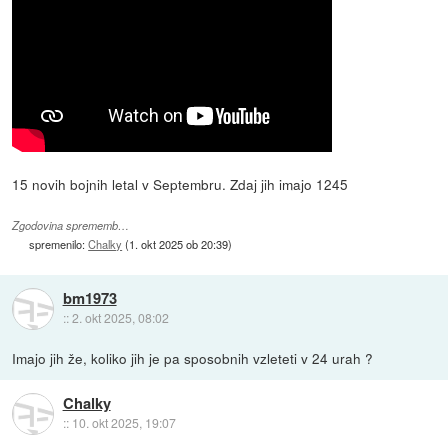
15 novih bojnih letal v Septembru. Zdaj jih imajo 1245
Zgodovina sprememb…
spremenilo:
Chalky
(
1. okt 2025 ob 20:39
)
bm1973
::
2. okt 2025, 08:02
Imajo jih že, koliko jih je pa sposobnih vzleteti v 24 urah ?
Chalky
::
10. okt 2025, 19:07