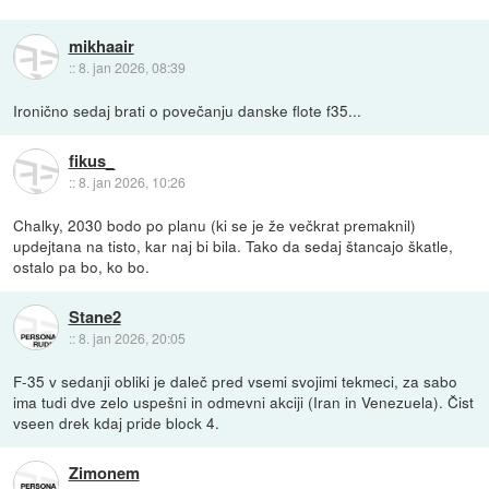
mikhaair
::
8. jan 2026, 08:39
Ironično sedaj brati o povečanju danske flote f35...
fikus_
::
8. jan 2026, 10:26
Chalky, 2030 bodo po planu (ki se je že večkrat premaknil)
updejtana na tisto, kar naj bi bila. Tako da sedaj štancajo škatle,
ostalo pa bo, ko bo.
Stane2
::
8. jan 2026, 20:05
F-35 v sedanji obliki je daleč pred vsemi svojimi tekmeci, za sabo
ima tudi dve zelo uspešni in odmevni akciji (Iran in Venezuela). Čist
vseen drek kdaj pride block 4.
Zimonem