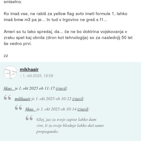
smiselno.
Ko imaš vse, ne rabiš za yellow flag avto imeti formule 1, lahko
imaš bmw m3 pa je... In tud v trgovino ne greš s f1...
Ameri so tu tako spredaj, da... če ne bo doktrina vojskovanja v
zraku spet kaj obnila (dron kot tehnologija) so za naslednjij 50 let
še vedno prvi.
zz
mikhaair
::
1. okt 2025, 18:58
fikus_
je
1. okt 2025 ob 11:17
izjavil
:
mikhaair
je
1. okt 2025 ob 10:22
izjavil
:
fikus_
je
1. okt 2025 ob 10:14
izjavil
:
Glej, jaz za svoje zapise lahko dam
vire, ti za svoje blodnje lahko daš samo
propagando.