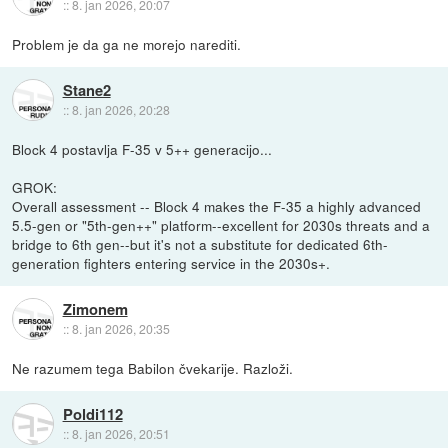
::
8. jan 2026, 20:07
Problem je da ga ne morejo narediti.
Stane2
::
8. jan 2026, 20:28
Block 4 postavlja F-35 v 5++ generacijo...
GROK:
Overall assessment -- Block 4 makes the F-35 a highly advanced
5.5-gen or "5th-gen++" platform--excellent for 2030s threats and a
bridge to 6th gen--but it's not a substitute for dedicated 6th-
generation fighters entering service in the 2030s+.
Zimonem
::
8. jan 2026, 20:35
Ne razumem tega Babilon čvekarije. Razloži.
Poldi112
::
8. jan 2026, 20:51