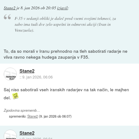
Stane2
je
8. jan 2026 ob 20:05
izjavil
:
F-35 v sedanji obliki je daleč pred vsemi svojimi tekmeci, za
sabo ima tudi dve zelo uspešni in odmevni akciji (Iran in
Venezuela).
To, da so morali v Iranu prehnodno na tleh sabotirati radarje ne
vliva ravno nekega hudega zaupanja v F35.
Stane2
::
9. jan 2026, 06:06
Saj niso sabotirali vseh iranskih radarjev na tak način, le majhen
del.
Zgodovina sprememb…
spremenilo:
Stane2
(
9. jan 2026 ob 06:07
)
Stane2
::
9. jan 2026, 06:31