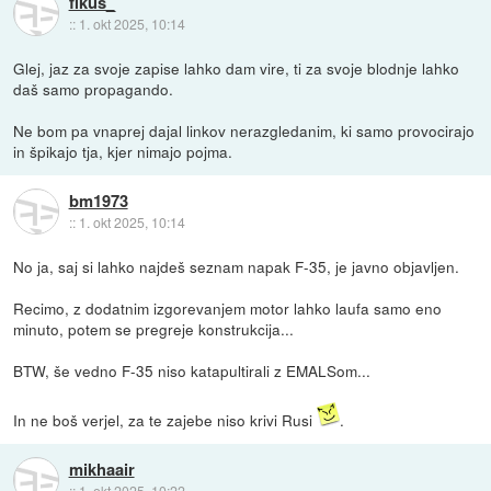
fikus_
::
1. okt 2025, 10:14
Glej, jaz za svoje zapise lahko dam vire, ti za svoje blodnje lahko
daš samo propagando.
Ne bom pa vnaprej dajal linkov nerazgledanim, ki samo provocirajo
in špikajo tja, kjer nimajo pojma.
bm1973
::
1. okt 2025, 10:14
No ja, saj si lahko najdeš seznam napak F-35, je javno objavljen.
Recimo, z dodatnim izgorevanjem motor lahko laufa samo eno
minuto, potem se pregreje konstrukcija...
BTW, še vedno F-35 niso katapultirali z EMALSom...
In ne boš verjel, za te zajebe niso krivi Rusi
.
mikhaair
::
1. okt 2025, 10:22