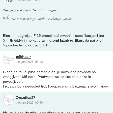
Zimonem
je
8. jan 2026 ob 20:35
izjavil
:
Ne razumem tega Babilon čvekarije. Razloži.
Block 4 nadgrajuje F-35 precej nad prvotnimi specifikacijami (na
5++ th GEN) in ne kot pravi
, da naj bi bil
notorni lažnivec fikus
"updejtan tisto, kar naj bi bil".
mikhaair
::
9. jan 2026, 08:13
Glede na to kaj piloti porečejo oz. je dovoljeno povedati so
zmogljivosti f35 nore. Predvsem kar se tice senzorike in
povezljivosti.
Fikus pa bo v nedogled trobil propagandna bluzenja iz svojih virov.
Zvezdica27
::
9. jan 2026, 09:50
hja, to je zdaj že tako kompleksen stroj, da je kar neverjetno...