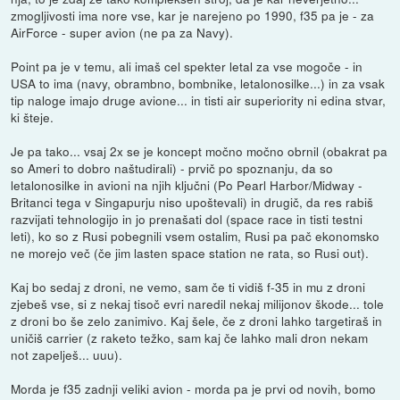
zmogljivosti ima nore vse, kar je narejeno po 1990, f35 pa je - za
AirForce - super avion (ne pa za Navy).
Point pa je v temu, ali imaš cel spekter letal za vse mogoče - in
USA to ima (navy, obrambno, bombnike, letalonosilke...) in za vsak
tip naloge imajo druge avione... in tisti air superiority ni edina stvar,
ki šteje.
Je pa tako... vsaj 2x se je koncept močno močno obrnil (obakrat pa
so Ameri to dobro naštudirali) - prvič po spoznanju, da so
letalonosilke in avioni na njih ključni (Po Pearl Harbor/Midway -
Britanci tega v Singapurju niso upoštevali) in drugič, da res rabiš
razvijati tehnologijo in jo prenašati dol (space race in tisti testni
leti), ko so z Rusi pobegnili vsem ostalim, Rusi pa pač ekonomsko
ne morejo več (če jim lasten space station ne rata, so Rusi out).
Kaj bo sedaj z droni, ne vemo, sam če ti vidiš f-35 in mu z droni
zjebeš vse, si z nekaj tisoč evri naredil nekaj milijonov škode... tole
z droni bo še zelo zanimivo. Kaj šele, če z droni lahko targetiraš in
uničiš carrier (z raketo težko, sam kaj če lahko mali dron nekam
not zapelješ... uuu).
Morda je f35 zadnji veliki avion - morda pa je prvi od novih, bomo