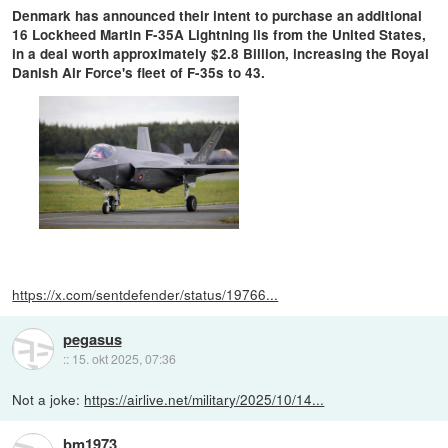
Denmark has announced their intent to purchase an additional
16 Lockheed Martin F-35A Lightning lls from the United States,
in a deal worth approximately $2.8 Billion, increasing the Royal
Danish Air Force's fleet of F-35s to 43.
https://x.com/sentdefender/status/19766...
pegasus
::
15. okt 2025, 07:36
Not a joke:
https://airlive.net/military/2025/10/14...
bm1973