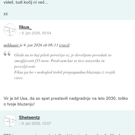
videli, tudi kočij ni več...
zz
fikus_
::
9. jan 2026, 09:54
mikhaair
je
9. jan 2026 ob 08:13
izjavil
:
Glede na to kaj piloti porečejo oz. je dovoljeno povedati so
zmogljivosti f35 nore. Predvsem kar se tice senzorike in
povezljivosti.
Fikus pa bo v nedogled trobil propagandna bluzenja iz svojih
virov.
Vir je bil Usa, da so spet prestavili nadgradnjo na leto 2030, toliko
o tvoje bluzenju!
Sheteentz
::
9. jan 2026, 10:07