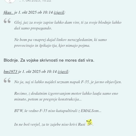
fikus_
je
1. okt 2025 ob 10:14
izjavil
:
Glej, jaz za svoje zapise lahko dam vire, ti za svoje blodnje lahko
daš samo propagando.
Ne bom pa vnaprej dajal linkov nerazgledanim, ki samo
provocirajo in špikajo tja, kjer nimajo pojma.
Blodnje. Za vojske skrivnosti ne mores dati vira.
bm1973
je
1. okt 2025 ob 10:14
izjavil
:
No ja, saj si lahko najdeš seznam napak F-35, je javno objavljen.
Recimo, z dodatnim izgorevanjem motor lahko laufa samo eno
minuto, potem se pregreje konstrukcija...
BTW, še vedno F-35 niso katapultirali z EMALSom...
In ne boš verjel, za te zajebe niso krivi Rusi
.