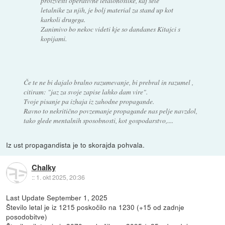
proizvesti operativne letalonosilke, kaj sele
letalnike za njih, je bolj material za stand up kot
karkoli drugega.
Zanimivo bo nekoc videti kje so dandanes Kitajci s
kopijami.
Če te ne bi dajalo bralno razumevanje, bi prebral in razumel ,
citiram:
"jaz za svoje zapise lahko dam vire"
.
Tvoje pisanje pa izhaja iz zahodne propagande.
Ravno to nekritično povzemanje propagande nas pelje navzdol,
tako glede mentalnih sposobnosti, kot gospodarstvo,....
Iz ust propagandista je to skorajda pohvala.
Chalky
::
1. okt 2025, 20:36
Last Update September 1, 2025
Število letal je iz 1215 poskočilo na 1230 (+15 od zadnje
posodobitve)