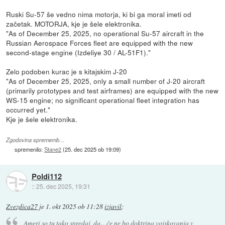
Ruski Su-57 še vedno nima motorja, ki bi ga moral imeti od
začetak. MOTORJA, kje je šele elektronika.
"As of December 25, 2025, no operational Su-57 aircraft in the
Russian Aerospace Forces fleet are equipped with the new
second-stage engine (Izdeliye 30 / AL-51F1)."
Zelo podoben kurac je s kitajskim J-20
"As of December 25, 2025, only a small number of J-20 aircraft
(primarily prototypes and test airframes) are equipped with the new
WS-15 engine; no significant operational fleet integration has
occurred yet."
Kje je šele elektronika.
Zgodovina sprememb…
spremenilo:
Stane2
(
25. dec 2025 ob 19:09
)
Poldi112
::
25. dec 2025, 19:31
Zvezdica27
je
1. okt 2025 ob 11:28
izjavil
:
Ameri so tu tako spredaj, da... če ne bo doktrina vojskovanja v