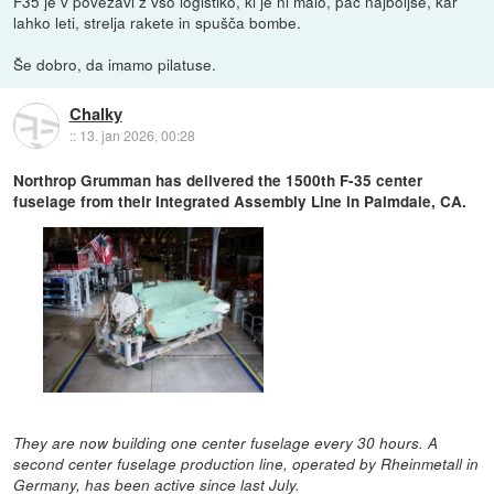
F35 je v povezavi z vso logistiko, ki je ni malo, pač najboljše, kar
lahko leti, strelja rakete in spušča bombe.
Še dobro, da imamo pilatuse.
Chalky
::
13. jan 2026, 00:28
Northrop Grumman has delivered the 1500th F-35 center
fuselage from their Integrated Assembly Line in Palmdale, CA.
They are now building one center fuselage every 30 hours. A
second center fuselage production line, operated by Rheinmetall in
Germany, has been active since last July.