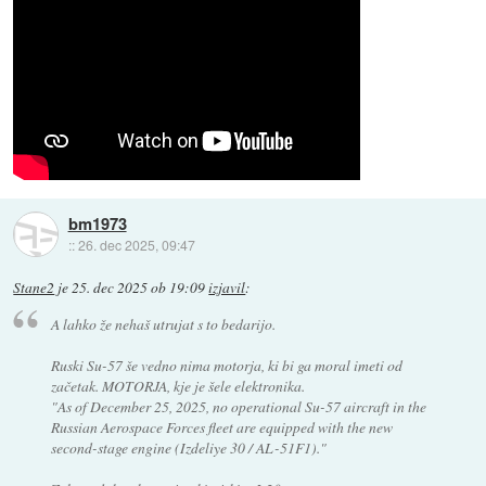
bm1973
::
26. dec 2025, 09:47
Stane2
je
25. dec 2025 ob 19:09
izjavil
:
A lahko že nehaš utrujat s to bedarijo.
Ruski Su-57 še vedno nima motorja, ki bi ga moral imeti od
začetak. MOTORJA, kje je šele elektronika.
"As of December 25, 2025, no operational Su-57 aircraft in the
Russian Aerospace Forces fleet are equipped with the new
second-stage engine (Izdeliye 30 / AL-51F1)."