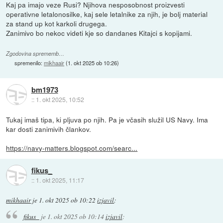
Kaj pa imajo veze Rusi? Njihova nesposobnost proizvesti
operativne letalonosilke, kaj sele letalnike za njih, je bolj material
za stand up kot karkoli drugega.
Zanimivo bo nekoc videti kje so dandanes Kitajci s kopijami.
Zgodovina sprememb…
spremenilo:
mikhaair
(
1. okt 2025 ob 10:26
)
bm1973
::
1. okt 2025, 10:52
Tukaj imaš tipa, ki pljuva po njih. Pa je včasih služil US Navy. Ima
kar dosti zanimivih člankov.
https://navy-matters.blogspot.com/searc...
fikus_
::
1. okt 2025, 11:17
mikhaair
je
1. okt 2025 ob 10:22
izjavil
:
fikus_
je
1. okt 2025 ob 10:14
izjavil
: