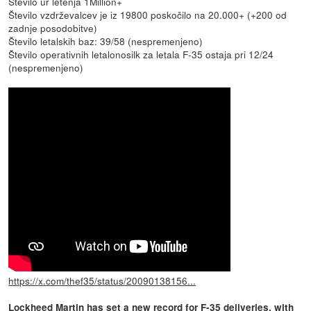
Število ur letenja 1Million+
Število vzdrževalcev je iz 19800 poskočilo na 20.000+ (+200 od
zadnje posodobitve)
Število letalskih baz: 39/58 (nespremenjeno)
Število operativnih letalonosilk za letala F-35 ostaja pri 12/24
(nespremenjeno)
https://x.com/thef35/status/20090138156...
Lockheed Martin has set a new record for F-35 deliveries, with