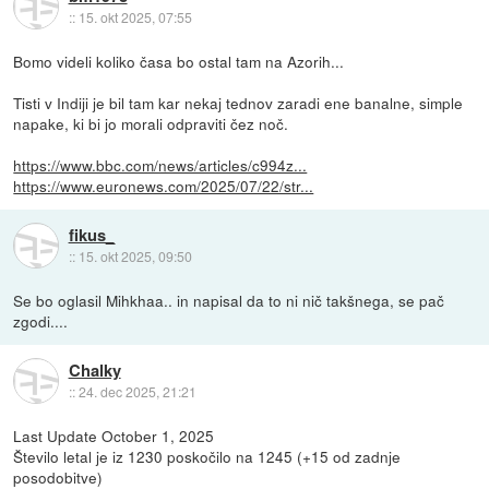
::
15. okt 2025, 07:55
Bomo videli koliko časa bo ostal tam na Azorih...
Tisti v Indiji je bil tam kar nekaj tednov zaradi ene banalne, simple
napake, ki bi jo morali odpraviti čez noč.
https://www.bbc.com/news/articles/c994z...
https://www.euronews.com/2025/07/22/str...
fikus_
::
15. okt 2025, 09:50
Se bo oglasil Mihkhaa.. in napisal da to ni nič takšnega, se pač
zgodi....
Chalky
::
24. dec 2025, 21:21
Last Update October 1, 2025
Število letal je iz 1230 poskočilo na 1245 (+15 od zadnje
posodobitve)