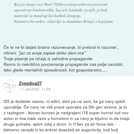
Kaj pa imajo veze Rusi? Njihova nesposobnost proizvesti
operativne letalonosilke, kaj sele letalnike za njih, je bolj
material za stand up kot karkoli drugega.
Zanimivo bo nekoc videti kje so dandanes Kitajci s kopijami.
Če te ne bi dajalo bralno razumevanje, bi prebral in razumel ,
citiram:
.
"jaz za svoje zapise lahko dam vire"
Tvoje pisanje pa izhaja iz zahodne propagande.
Ravno to nekritično povzemanje propagande nas pelje navzdol,
tako glede mentalnih sposobnosti, kot gospodarstvo,....
Zvezdica27
::
1. okt 2025, 11:28
f35 je dodatek vsemu. ni edini, sloh pa ne vem, če ga navy sploh
uporablja. Če navy ne vidi prave uporabe za 5th gen avione, je to
z razlogom - lkonec koncev je nadgrajeni f18 super hornet tud nov
avion in ima malo veze s hornetom in za navy je ključno to,da imajo
druge potrebe, sploh zdaj z droni. in f15ex za air force isto -
bistveno cenejši in ko enkrat dosežeš air superiority, tudi bolj