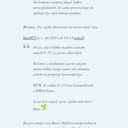
Ne bom pa vnaprej dajal linkov
nerazgledanim, ki samo provocirajo in
špikajo tja, kjer nimajo pojma.
Blodnje. Za vojske skrivnosti ne mores dati vira.
bm1973
je
1. okt 2025 ob 10:14
izjavil
:
No ja, saj si lahko najdeš seznam
napak F-35, je javno objavljen.
Recimo, z dodatnim izgorevanjem
motor lahko laufa samo eno minuto,
potem se pregreje konstrukcija...
BTW, še vedno F-35 niso katapultirali
z EMALSom...
In ne boš verjel, za te zajebe niso krivi
Rusi
.
Kaj pa imajo veze Rusi? Njihova nesposobnost