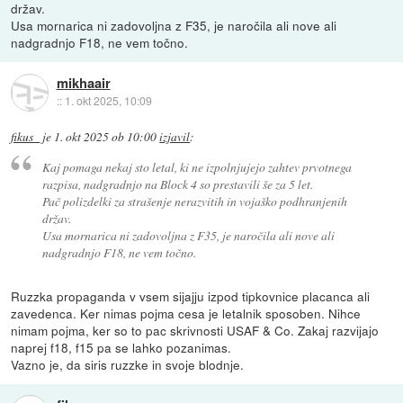
držav.
Usa mornarica ni zadovoljna z F35, je naročila ali nove ali
nadgradnjo F18, ne vem točno.
mikhaair
::
1. okt 2025, 10:09
fikus_
je
1. okt 2025 ob 10:00
izjavil
:
Kaj pomaga nekaj sto letal, ki ne izpolnjujejo zahtev prvotnega
razpisa, nadgradnjo na Block 4 so prestavili še za 5 let.
Pač polizdelki za strašenje nerazvitih in vojaško podhranjenih
držav.
Usa mornarica ni zadovoljna z F35, je naročila ali nove ali
nadgradnjo F18, ne vem točno.
Ruzzka propaganda v vsem sijajju izpod tipkovnice placanca ali
zavedenca. Ker nimas pojma cesa je letalnik sposoben. Nihce
nimam pojma, ker so to pac skrivnosti USAF & Co. Zakaj razvijajo
naprej f18, f15 pa se lahko pozanimas.
Vazno je, da siris ruzzke in svoje blodnje.