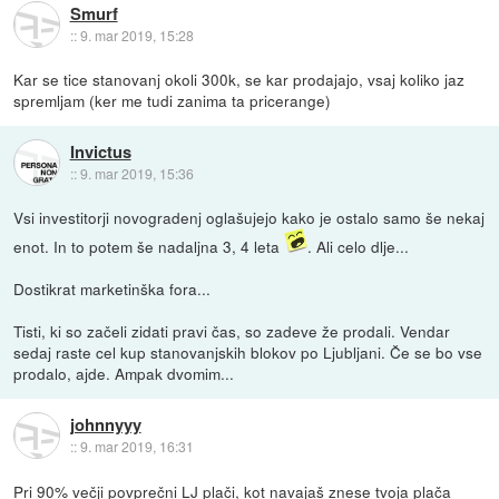
Smurf
::
9. mar 2019, 15:28
Kar se tice stanovanj okoli 300k, se kar prodajajo, vsaj koliko jaz
spremljam (ker me tudi zanima ta pricerange)
Invictus
::
9. mar 2019, 15:36
Vsi investitorji novogradenj oglašujejo kako je ostalo samo še nekaj
enot. In to potem še nadaljna 3, 4 leta
. Ali celo dlje...
Dostikrat marketinška fora...
Tisti, ki so začeli zidati pravi čas, so zadeve že prodali. Vendar
sedaj raste cel kup stanovanjskih blokov po Ljubljani. Če se bo vse
prodalo, ajde. Ampak dvomim...
johnnyyy
::
9. mar 2019, 16:31
Pri 90% večji povprečni LJ plači, kot navajaš znese tvoja plača