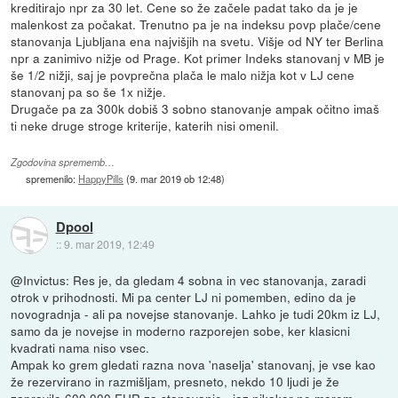
kreditirajo npr za 30 let. Cene so že začele padat tako da je je
malenkost za počakat. Trenutno pa je na indeksu povp plače/cene
stanovanja Ljubljana ena najvišjih na svetu. Višje od NY ter Berlina
npr a zanimivo nižje od Prage. Kot primer Indeks stanovanj v MB je
še 1/2 nižji, saj je povprečna plača le malo nižja kot v LJ cene
stanovanj pa so še 1x nižje.
Drugače pa za 300k dobiš 3 sobno stanovanje ampak očitno imaš
ti neke druge stroge kriterije, katerih nisi omenil.
Zgodovina sprememb…
spremenilo:
HappyPills
(
9. mar 2019 ob 12:48
)
Dpool
::
9. mar 2019, 12:49
@Invictus: Res je, da gledam 4 sobna in vec stanovanja, zaradi
otrok v prihodnosti. Mi pa center LJ ni pomemben, edino da je
novogradnja - ali pa novejse stanovanje. Lahko je tudi 20km iz LJ,
samo da je novejse in moderno razporejen sobe, ker klasicni
kvadrati nama niso vsec.
Ampak ko grem gledati razna nova 'naselja' stanovanj, je vse kao
že rezervirano in razmišljam, presneto, nekdo 10 ljudi je že
zapravilo 600.000 EUR za stanovanje.. jaz nikakor ne morem.