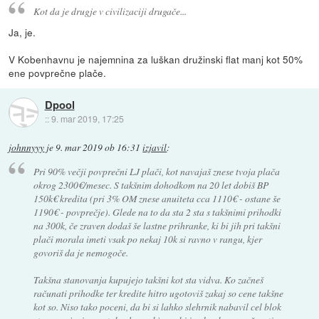
Kot da je drugje v civilizaciji drugače...
Ja, je.
V Kobenhavnu je najemnina za luškan družinski flat manj kot 50%
ene povprečne plače.
Dpool
::
9. mar 2019, 17:25
johnnyyy
je
9. mar 2019 ob 16:31
izjavil
:
Pri 90% večji povprečni LJ plači, kot navajaš znese tvoja plača
okrog 2300€/mesec. S takšnim dohodkom na 20 let dobiš BP
150k€ kredita (pri 3% OM znese anuiteta cca 1110€ - ostane še
1190€ - povprečje). Glede na to da sta 2 sta s takšnimi prihodki
na 300k, če zraven dodaš še lastne prihranke, ki bi jih pri takšni
plači morala imeti vsak po nekaj 10k si ravno v rangu, kjer
govoriš da je nemogoče.
Takšna stanovanja kupujejo takšni kot sta vidva. Ko začneš
računati prihodke ter kredite hitro ugotoviš zakaj so cene takšne
kot so. Niso tako poceni, da bi si lahko slehrnik nabavil cel blok