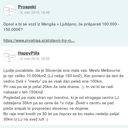
Prospekt
::
9. mar 2019, 18:46
Dpool a bi se vozil iz Mengša v Ljubljano, če prišparaš 100.000 -
150.000€?
https://www.prvahisa.si/sl/glavni-trg-m...
HappyPills
::
9. mar 2019, 18:55
Ljudje pozablate, da je Slovenija ena mala vas. Mesto Melbourne
je npr veliko 10.000km2 (LJ nekje 160 km2), Kar pomeni da tam še
vedno živiš v "mestu" pa se vsak dan peleš ene 100km.
Pri nas pa se je pelat 20km že cela drama. :). In vsi bi se radi
nabasal v teh 150km2.
Pogledaš pa malo stran npr Ivančno, ki je od strogega centra LJ
oddaljena 30km pa so cene še 1x nižje. Živeti v centru se pač
plača ampak to povprečen slovenec ne dojame.
Bo raje imel kredit za 30 let pa čeprav se bo vsako nedeljo peljal
30km iz LJ na svež luft :)