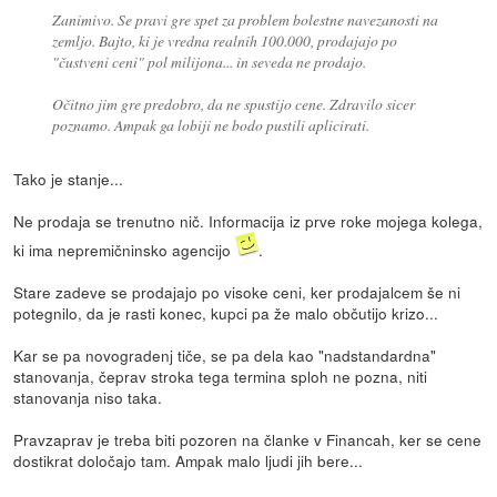
Zanimivo. Se pravi gre spet za problem bolestne navezanosti na
zemljo. Bajto, ki je vredna realnih 100.000, prodajajo po
"čustveni ceni" pol milijona... in seveda ne prodajo.
Očitno jim gre predobro, da ne spustijo cene. Zdravilo sicer
poznamo. Ampak ga lobiji ne bodo pustili aplicirati.
Tako je stanje...
Ne prodaja se trenutno nič. Informacija iz prve roke mojega kolega,
ki ima nepremičninsko agencijo
.
Stare zadeve se prodajajo po visoke ceni, ker prodajalcem še ni
potegnilo, da je rasti konec, kupci pa že malo občutijo krizo...
Kar se pa novogradenj tiče, se pa dela kao "nadstandardna"
stanovanja, čeprav stroka tega termina sploh ne pozna, niti
stanovanja niso taka.
Pravzaprav je treba biti pozoren na članke v Financah, ker se cene
dostikrat določajo tam. Ampak malo ljudi jih bere...