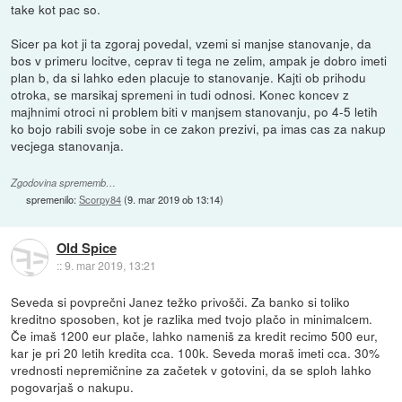
take kot pac so.
Sicer pa kot ji ta zgoraj povedal, vzemi si manjse stanovanje, da
bos v primeru locitve, ceprav ti tega ne zelim, ampak je dobro imeti
plan b, da si lahko eden placuje to stanovanje. Kajti ob prihodu
otroka, se marsikaj spremeni in tudi odnosi. Konec koncev z
majhnimi otroci ni problem biti v manjsem stanovanju, po 4-5 letih
ko bojo rabili svoje sobe in ce zakon prezivi, pa imas cas za nakup
vecjega stanovanja.
Zgodovina sprememb…
spremenilo:
Scorpy84
(
9. mar 2019 ob 13:14
)
Old Spice
::
9. mar 2019, 13:21
Seveda si povprečni Janez težko privošči. Za banko si toliko
kreditno sposoben, kot je razlika med tvojo plačo in minimalcem.
Če imaš 1200 eur plače, lahko nameniš za kredit recimo 500 eur,
kar je pri 20 letih kredita cca. 100k. Seveda moraš imeti cca. 30%
vrednosti nepremičnine za začetek v gotovini, da se sploh lahko
pogovarjaš o nakupu.