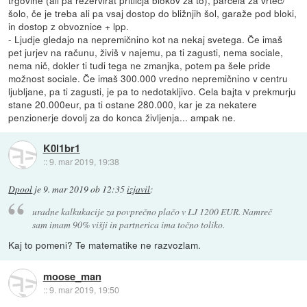
šolo, če je treba ali pa vsaj dostop do bližnjih šol, garaže pod bloki,
in dostop z obvoznice + lpp.
- Ljudje gledajo na nepremičnino kot na nekaj svetega. Če imaš
pet jurjev na računu, živiš v najemu, pa ti zagusti, nema sociale,
nema nič, dokler ti tudi tega ne zmanjka, potem pa šele pride
možnost sociale. Če imaš 300.000 vredno nepremičnino v centru
ljubljane, pa ti zagusti, je pa to nedotakljivo. Cela bajta v prekmurju
stane 20.000eur, pa ti ostane 280.000, kar je za nekatere
penzionerje dovolj za do konca življenja... ampak ne.
K0l1br1
::
9. mar 2019, 19:38
Dpool
je
9. mar 2019 ob 12:35
izjavil
:
uradne kalkukacije za povprečno plačo v LJ 1200 EUR. Namreč
sam imam 90% višji in partnerica ima točno toliko.
Kaj to pomeni? Te matematike ne razvozlam.
moose_man
::
9. mar 2019, 19:50