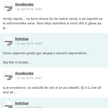
iloveboobz
::
9. mar 2019, 14:43
rentaj naprej... na konc dneva bo še vedno cenej, k se zapufat za
te astronomske cene. Sam idejo lastnišva si morš zbit iz glave pa
je..
Invictus
::
9. mar 2019, 14:45
Cene najemnin gredo gor skupaj s cenami nepremičnin...
Saj folk ni butast...
iloveboobz
::
9. mar 2019, 14:47
sj je enostavno; al zaslužiš še več al se pa odseliš. Sj ni LJ be all
end all....
Invictus
::
9. mar 2019, 15:01