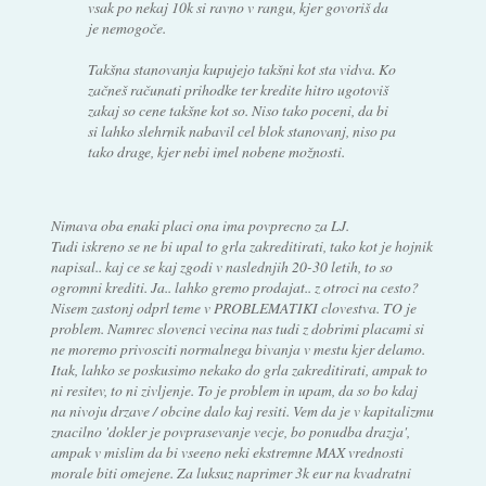
vsak po nekaj 10k si ravno v rangu, kjer govoriš da
je nemogoče.
Takšna stanovanja kupujejo takšni kot sta vidva. Ko
začneš računati prihodke ter kredite hitro ugotoviš
zakaj so cene takšne kot so. Niso tako poceni, da bi
si lahko slehrnik nabavil cel blok stanovanj, niso pa
tako drage, kjer nebi imel nobene možnosti.
Nimava oba enaki placi ona ima povprecno za LJ.
Tudi iskreno se ne bi upal to grla zakreditirati, tako kot je hojnik
napisal.. kaj ce se kaj zgodi v naslednjih 20-30 letih, to so
ogromni krediti. Ja.. lahko gremo prodajat.. z otroci na cesto?
Nisem zastonj odprl teme v PROBLEMATIKI clovestva. TO je
problem. Namrec slovenci vecina nas tudi z dobrimi placami si
ne moremo privosciti normalnega bivanja v mestu kjer delamo.
Itak, lahko se poskusimo nekako do grla zakreditirati, ampak to
ni resitev, to ni zivljenje. To je problem in upam, da so bo kdaj
na nivoju drzave / obcine dalo kaj resiti. Vem da je v kapitalizmu
znacilno 'dokler je povprasevanje vecje, bo ponudba drazja',
ampak v mislim da bi vseeno neki ekstremne MAX vrednosti
morale biti omejene. Za luksuz naprimer 3k eur na kvadratni