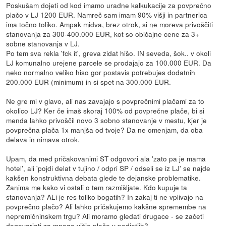
Poskušam dojeti od kod imamo uradne kalkukacije za povprečno
plačo v LJ 1200 EUR. Namreč sam imam 90% višji in partnerica
ima točno toliko. Ampak midva, brez otrok, si ne moreva privoščiti
stanovanja za 300-400.000 EUR, kot so običajne cene za 3+
sobne stanovanja v LJ.
Po tem sva rekla 'fck it', greva zidat hišo. IN seveda, šok.. v okoli
LJ komunalno urejene parcele se prodajajo za 100.000 EUR. Da
neko normalno veliko hiso gor postavis potrebujes dodatnih
200.000 EUR (minimum) in si spet na 300.000 EUR.
Ne gre mi v glavo, ali nas zavajajo s povprečnimi plačami za to
okolico LJ? Ker če imaš skoraj 100% od povprečne plače, bi si
menda lahko privoščil novo 3 sobno stanovanje v mestu, kjer je
povprečna plača 1x manjša od tvoje? Da ne omenjam, da oba
delava in nimava otrok.
Upam, da med pričakovanimi ST odgovori ala 'zato pa je mama
hotel', ali 'pojdi delat v tujino / odpri SP / odseli se iz LJ' se najde
kakšen konstruktivna debata glede te dejanske problematike.
Zanima me kako vi ostali o tem razmišljate. Kdo kupuje ta
stanovanja? ALi je res toliko bogatih? In zakaj ti ne vplivajo na
povprečno plačo? Ali lahko pričakujemo kakšne spremembe na
nepremičninskem trgu? Ali moramo gledati drugace - se začeti
dogovarjati za mnogo višje plače v podjetjih?