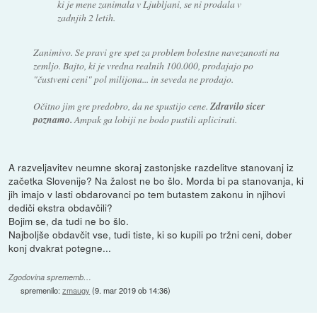
ki je mene zanimala v Ljubljani, se ni prodala v
zadnjih 2 letih.
Zanimivo. Se pravi gre spet za problem bolestne navezanosti na
zemljo. Bajto, ki je vredna realnih 100.000, prodajajo po
"čustveni ceni" pol milijona... in seveda ne prodajo.
Očitno jim gre predobro, da ne spustijo cene.
Zdravilo sicer
poznamo.
Ampak ga lobiji ne bodo pustili aplicirati.
A razveljavitev neumne skoraj zastonjske razdelitve stanovanj iz
začetka Slovenije? Na žalost ne bo šlo. Morda bi pa stanovanja, ki
jih imajo v lasti obdarovanci po tem butastem zakonu in njihovi
dediči ekstra obdavčili?
Bojim se, da tudi ne bo šlo.
Najboljše obdavčit vse, tudi tiste, ki so kupili po tržni ceni, dober
konj dvakrat potegne...
Zgodovina sprememb…
spremenilo:
zmaugy
(
9. mar 2019 ob 14:36
)