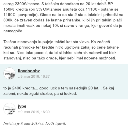
okrog 2300€/mesec. S takšnim dohodkom na 20 let dobiš BP
150k€ kredita (pri 3% OM znese anuiteta cca 1110€ - ostane še
1190€ - povprečje). Glede na to da sta 2 sta s takšnimi prihodki na
300k, če zraven dodaš še lastne prihranke, ki bi jih pri takšni plači
morala imeti vsak po nekaj 10k si ravno v rangu, kjer govoriš da je
nemogoče.
Takšna stanovanja kupujejo takšni kot sta vidva. Ko začneš
računati prihodke ter kredite hitro ugotoviš zakaj so cene takšne
kot so. Niso tako poceni, da bi si lahko slehrnik nabavil cel blok
stanovanj, niso pa tako drage, kjer nebi imel nobene možnosti.
iloveboobz
::
9. mar 2019, 16:37
to je 2400 kredita... good luck s tem naslednjih 20 let... Se kaj
zalomi, nekdo zgubi sluzbo, pa si fucked.
jype
::
9. mar 2019, 16:39
Invictus
je
9. mar 2019 ob 15:01
izjavil
: