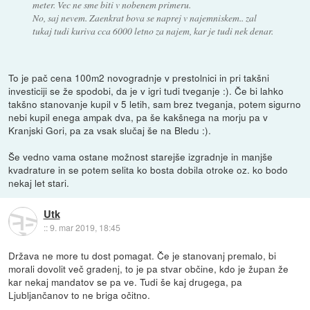
meter. Vec ne sme biti v nobenem primeru.
No, saj nevem. Zaenkrat bova se naprej v najemniskem.. zal
tukaj tudi kuriva cca 6000 letno za najem, kar je tudi nek denar.
To je pač cena 100m2 novogradnje v prestolnici in pri takšni
investiciji se že spodobi, da je v igri tudi tveganje :). Če bi lahko
takšno stanovanje kupil v 5 letih, sam brez tveganja, potem sigurno
nebi kupil enega ampak dva, pa še kakšnega na morju pa v
Kranjski Gori, pa za vsak slučaj še na Bledu :).
Še vedno vama ostane možnost starejše izgradnje in manjše
kvadrature in se potem selita ko bosta dobila otroke oz. ko bodo
nekaj let stari.
Utk
::
9. mar 2019, 18:45
Država ne more tu dost pomagat. Če je stanovanj premalo, bi
morali dovolit več gradenj, to je pa stvar občine, kdo je župan že
kar nekaj mandatov se pa ve. Tudi še kaj drugega, pa
Ljubljančanov to ne briga očitno.