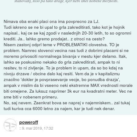
stanovanj, niso pa tako drage, kjer nebi imel nobene možnosti.
Nimava oba enaki placi ona ima povprecno za LJ.
Tudi iskreno se ne bi upal to grla zakreditirati, tako kot je hojnik
napisal.. kaj ce se kaj zgodi v naslednjih 20-30 letih, to so ogromni
krediti. Ja.. lahko gremo prodajat.. z otroci na cesto?
Nisem zastonj odprl teme v PROBLEMATIKI clovestva. TO je
problem. Namrec slovenci vecina nas tudi z dobrimi placami si ne
moremo privosciti normalnega bivanja v mestu kjer delamo. Itak,
lahko se poskusimo nekako do grla zakreditirati, ampak to ni
resitev, to ni zivljenje. To je problem in upam, da so bo kdaj na
nivoju drzave / obcine dalo kaj resiti. Vem da je v kapitalizmu
znacilno 'dokler je povprasevanje vecje, bo ponudba drazja',
ampak v mislim da bi vseeno neki ekstremne MAX vrednosti morale
biti omejene. Za luksuz naprimer 3k eur na kvadratni meter. Vec ne
sme biti v nobenem primeru.
No, saj nevem. Zaenkrat bova se naprej v najemniskem.. zal tukaj
tudi kuriva cca 6000 letno za najem, kar je tudi nek denar.
poweroff
::
9. mar 2019, 17:32