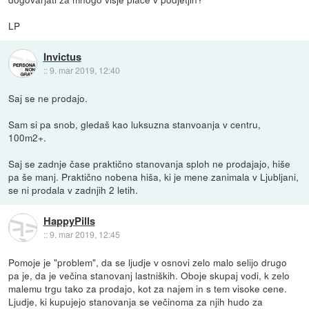
LP
Invictus
::
9. mar 2019, 12:40
Saj se ne prodajo.
Sam si pa snob, gledaš kao luksuzna stanvoanja v centru,
100m2+.
Saj se zadnje čase praktično stanovanja sploh ne prodajajo, hiše
pa še manj. Praktično nobena hiša, ki je mene zanimala v Ljubljani,
se ni prodala v zadnjih 2 letih.
HappyPills
::
9. mar 2019, 12:45
Pomoje je "problem", da se ljudje v osnovi zelo malo selijo drugo
pa je, da je večina stanovanj lastniških. Oboje skupaj vodi, k zelo
malemu trgu tako za prodajo, kot za najem in s tem visoke cene.
Ljudje, ki kupujejo stanovanja se večinoma za njih hudo za