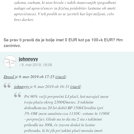
zakonu, osebam, ki niso bivale v takih stanovanjih (pogodbeni
nakupi od upravičencev in fizična pridobitev lastnine ob smrti
upravičenca). V teh poslih so se zavrteli kar lepi miljoni, celo
brez davkov.
Se prav ti praviš da je bolje imet 0 EUR kot pa 100+k EUR? Hm
zanimivo.
johnnyyy
::
9. mar 2019, 18:08
Dpool
je
9. mar 2019 ob 17:25
izjavil
:
johnnyyy
je
9. mar 2019 ob 16:31
izjavil
:
Pri 90% večji povprečni LJ plači, kot navajaš znese
tvoja plača okrog 2300€/mesec. S takšnim
dohodkom na 20 let dobiš BP 150k€ kredita (pri
3% OM znese anuiteta cca 1110€ - ostane še 1190€
- povprečje). Glede na to da sta 2 sta s takšnimi
prihodki na 300k, če zraven dodaš še lastne
prihranke, ki bi jih pri takšni plači morala imeti