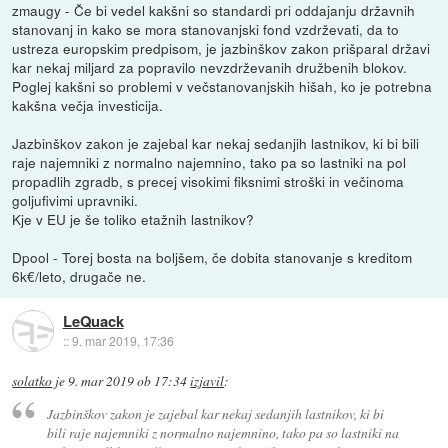
zmaugy - Če bi vedel kakšni so standardi pri oddajanju državnih
stanovanj in kako se mora stanovanjski fond vzdrževati, da to
ustreza europskim predpisom, je jazbinškov zakon prišparal državi
kar nekaj miljard za popravilo nevzdrževanih družbenih blokov.
Poglej kakšni so problemi v večstanovanjskih hišah, ko je potrebna
kakšna večja investicija.
Jazbinškov zakon je zajebal kar nekaj sedanjih lastnikov, ki bi bili
raje najemniki z normalno najemnino, tako pa so lastniki na pol
propadlih zgradb, s precej visokimi fiksnimi stroški in večinoma
goljufivimi upravniki.
Kje v EU je še toliko etažnih lastnikov?
Dpool - Torej bosta na boljšem, če dobita stanovanje s kreditom
6k€/leto, drugače ne.
LeQuack
::
9. mar 2019, 17:36
solatko
je
9. mar 2019 ob 17:34
izjavil
:
Jazbinškov zakon je zajebal kar nekaj sedanjih lastnikov, ki bi
bili raje najemniki z normalno najemnino, tako pa so lastniki na