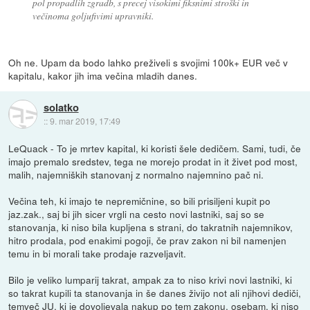
pol propadlih zgradb, s precej visokimi fiksnimi stroški in
večinoma goljufivimi upravniki.
Oh ne. Upam da bodo lahko preživeli s svojimi 100k+ EUR več v
kapitalu, kakor jih ima večina mladih danes.
solatko
::
9. mar 2019, 17:49
LeQuack - To je mrtev kapital, ki koristi šele dedičem. Sami, tudi, če
imajo premalo sredstev, tega ne morejo prodat in it živet pod most,
malih, najemniških stanovanj z normalno najemnino pač ni.
Večina teh, ki imajo te nepremičnine, so bili prisiljeni kupit po
jaz.zak., saj bi jih sicer vrgli na cesto novi lastniki, saj so se
stanovanja, ki niso bila kupljena s strani, do takratnih najemnikov,
hitro prodala, pod enakimi pogoji, če prav zakon ni bil namenjen
temu in bi morali take prodaje razveljavit.
Bilo je veliko lumparij takrat, ampak za to niso krivi novi lastniki, ki
so takrat kupili ta stanovanja in še danes živijo not ali njihovi dediči,
temveč JU, ki je dovoljevala nakup po tem zakonu, osebam, ki niso