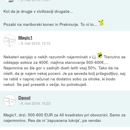
Kot da je drugje v civilizaciji drugače...
Pozabi na mariborski konec in Prekmurje. To ni to...
Magic1
::
9. mar 2019, 15:10
Nekateri sanjajo o nekih razumnih najemninah v Lj.
Trenutno se
oddajajo sobice za 400€, majhna stanovanja 500-600€,...
Najemnine so šle gor v zadnjih dveh letih vsaj 50%. Tako da ne
mislit, da je najem nekaj poceni. Je pa seveda bolj prilagodljivo, saj
ne rabiš v naprej računat na dodatno sobo za otroke, ki bodo
nekoč. Se pač preseliš v večje, ko potrebuješ.
Dpool
::
9. mar 2019, 15:23
Magic1, drzi. 500-600 EUR za 40 kvadratov pri obvoznici. Samo za
najemmnino. Res da ni 'zapuscena luknja', pa vendar.