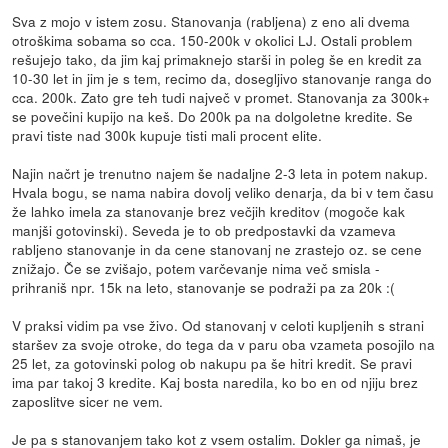
Sva z mojo v istem zosu. Stanovanja (rabljena) z eno ali dvema
otroškima sobama so cca. 150-200k v okolici LJ. Ostali problem
rešujejo tako, da jim kaj primaknejo starši in poleg še en kredit za
10-30 let in jim je s tem, recimo da, dosegljivo stanovanje ranga do
cca. 200k. Zato gre teh tudi največ v promet. Stanovanja za 300k+
se povečini kupijo na keš. Do 200k pa na dolgoletne kredite. Se
pravi tiste nad 300k kupuje tisti mali procent elite.
Najin načrt je trenutno najem še nadaljne 2-3 leta in potem nakup.
Hvala bogu, se nama nabira dovolj veliko denarja, da bi v tem času
že lahko imela za stanovanje brez večjih kreditov (mogoče kak
manjši gotovinski). Seveda je to ob predpostavki da vzameva
rabljeno stanovanje in da cene stanovanj ne zrastejo oz. se cene
znižajo. Če se zvišajo, potem varčevanje nima več smisla -
prihraniš npr. 15k na leto, stanovanje se podraži pa za 20k :(
V praksi vidim pa vse živo. Od stanovanj v celoti kupljenih s strani
staršev za svoje otroke, do tega da v paru oba vzameta posojilo na
25 let, za gotovinski polog ob nakupu pa še hitri kredit. Se pravi
ima par takoj 3 kredite. Kaj bosta naredila, ko bo en od njiju brez
zaposlitve sicer ne vem.
Je pa s stanovanjem tako kot z vsem ostalim. Dokler ga nimaš, je