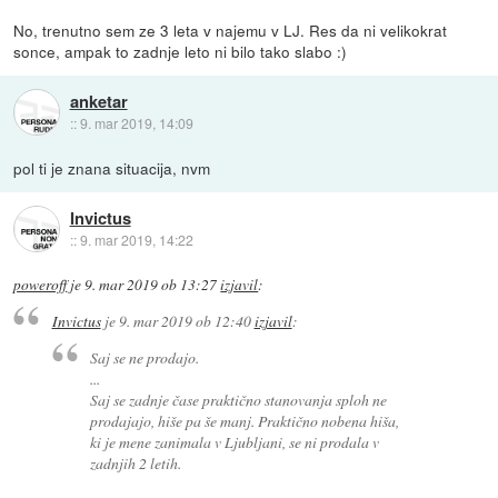
No, trenutno sem ze 3 leta v najemu v LJ. Res da ni velikokrat
sonce, ampak to zadnje leto ni bilo tako slabo :)
anketar
::
9. mar 2019, 14:09
pol ti je znana situacija, nvm
Invictus
::
9. mar 2019, 14:22
poweroff
je
9. mar 2019 ob 13:27
izjavil
:
Invictus
je
9. mar 2019 ob 12:40
izjavil
:
Saj se ne prodajo.
...
Saj se zadnje čase praktično stanovanja sploh ne
prodajajo, hiše pa še manj. Praktično nobena hiša,
ki je mene zanimala v Ljubljani, se ni prodala v
zadnjih 2 letih.