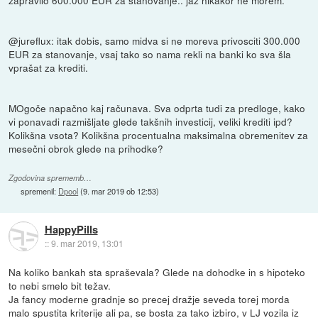
@jureflux: itak dobis, samo midva si ne moreva privosciti 300.000
EUR za stanovanje, vsaj tako so nama rekli na banki ko sva šla
vprašat za krediti.
MOgoče napačno kaj računava. Sva odprta tudi za predloge, kako
vi ponavadi razmišljate glede takšnih investicij, veliki krediti ipd?
Kolikšna vsota? Kolikšna procentualna maksimalna obremenitev za
mesečni obrok glede na prihodke?
Zgodovina sprememb…
spremenil:
Dpool
(
9. mar 2019 ob 12:53
)
HappyPills
::
9. mar 2019, 13:01
Na koliko bankah sta spraševala? Glede na dohodke in s hipoteko
to nebi smelo bit težav.
Ja fancy moderne gradnje so precej dražje seveda torej morda
malo spustita kriterije ali pa, se bosta za tako izbiro, v LJ vozila iz