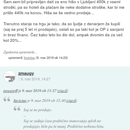
Sam sem bil pripravljen dati za eno hišo v Ljubljani 400k z vsemi
stroški, pa so hoteli da plačam še neke dodatne stroške, kar bi me
prišlo 440k na koncu. Hiša se še vedno prodaja...
Trenutno stanje na trgu je tako, da so ljudje z denarjem že kupili
(saj se prej 5 let ni prodajalo), ostali so pa taki kot je OP z sanjami
in brez financ. Čez kako leto bo šlo dol, ampak dvomim da za več
kot 20%...
Zgodovina sprememb…
spremenil:
Invictus
(
9. mar 2019 ob 14:23
)
zmaugy
::
9. mar 2019, 14:27
poweroff
je
9. mar 2019 ob 13:27
izjavil
:
Invictus
je
9. mar 2019 ob 12:40
izjavil
:
Saj se ne prodajo.
...
Saj se zadnje čase praktično stanovanja sploh ne
prodajajo, hiše pa še manj. Praktično nobena hiša,