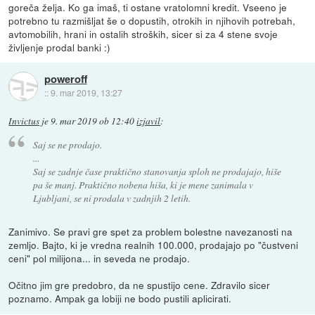
goreča želja. Ko ga imaš, ti ostane vratolomni kredit. Vseeno je
potrebno tu razmišljat še o dopustih, otrokih in njihovih potrebah,
avtomobilih, hrani in ostalih stroških, sicer si za 4 stene svoje
življenje prodal banki :)
poweroff
::
9. mar 2019, 13:27
Invictus
je
9. mar 2019 ob 12:40
izjavil
:
Saj se ne prodajo.
...
Saj se zadnje čase praktično stanovanja sploh ne prodajajo, hiše
pa še manj. Praktično nobena hiša, ki je mene zanimala v
Ljubljani, se ni prodala v zadnjih 2 letih.
Zanimivo. Se pravi gre spet za problem bolestne navezanosti na
zemljo. Bajto, ki je vredna realnih 100.000, prodajajo po "čustveni
ceni" pol milijona... in seveda ne prodajo.
Očitno jim gre predobro, da ne spustijo cene. Zdravilo sicer
poznamo. Ampak ga lobiji ne bodo pustili aplicirati.