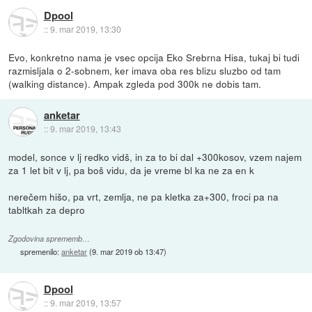
Dpool
::
9. mar 2019, 13:30
Evo, konkretno nama je vsec opcija Eko Srebrna Hisa, tukaj bi tudi
razmisljala o 2-sobnem, ker imava oba res blizu sluzbo od tam
(walking distance). Ampak zgleda pod 300k ne dobis tam.
anketar
::
9. mar 2019, 13:43
model, sonce v lj redko vidš, in za to bi dal +300kosov, vzem najem
za 1 let bit v lj, pa boš vidu, da je vreme bl ka ne za en k
nerečem hišo, pa vrt, zemlja, ne pa kletka za+300, froci pa na
tabltkah za depro
Zgodovina sprememb…
spremenilo:
anketar
(
9. mar 2019 ob 13:47
)
Dpool
::
9. mar 2019, 13:57