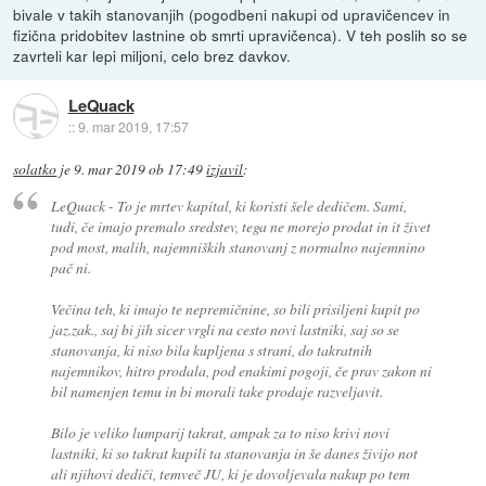
bivale v takih stanovanjih (pogodbeni nakupi od upravičencev in
fizična pridobitev lastnine ob smrti upravičenca). V teh poslih so se
zavrteli kar lepi miljoni, celo brez davkov.
LeQuack
::
9. mar 2019, 17:57
solatko
je
9. mar 2019 ob 17:49
izjavil
:
LeQuack - To je mrtev kapital, ki koristi šele dedičem. Sami,
tudi, če imajo premalo sredstev, tega ne morejo prodat in it živet
pod most, malih, najemniških stanovanj z normalno najemnino
pač ni.
Večina teh, ki imajo te nepremičnine, so bili prisiljeni kupit po
jaz.zak., saj bi jih sicer vrgli na cesto novi lastniki, saj so se
stanovanja, ki niso bila kupljena s strani, do takratnih
najemnikov, hitro prodala, pod enakimi pogoji, če prav zakon ni
bil namenjen temu in bi morali take prodaje razveljavit.
Bilo je veliko lumparij takrat, ampak za to niso krivi novi
lastniki, ki so takrat kupili ta stanovanja in še danes živijo not
ali njihovi dediči, temveč JU, ki je dovoljevala nakup po tem