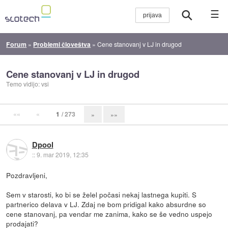
☰
Forum
»
Problemi človeštva
»
Cene stanovanj v LJ in drugod
Cene stanovanj v LJ in drugod
Temo vidijo: vsi
««
«
1
/ 273
»
»»
Dpool
::
9. mar 2019, 12:35
Pozdravljeni,
Sem v starosti, ko bi se želel počasi nekaj lastnega kupiti. S
partnerico delava v LJ. Zdaj ne bom pridigal kako absurdne so
cene stanovanj, pa vendar me zanima, kako se še vedno uspejo
prodajati?