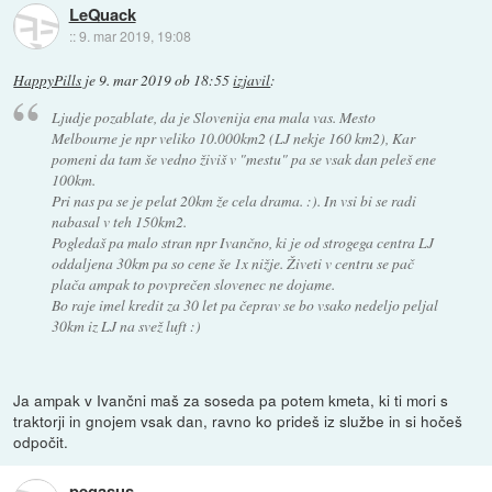
LeQuack
::
9. mar 2019, 19:08
HappyPills
je
9. mar 2019 ob 18:55
izjavil
:
Ljudje pozablate, da je Slovenija ena mala vas. Mesto
Melbourne je npr veliko 10.000km2 (LJ nekje 160 km2), Kar
pomeni da tam še vedno živiš v "mestu" pa se vsak dan peleš ene
100km.
Pri nas pa se je pelat 20km že cela drama. :). In vsi bi se radi
nabasal v teh 150km2.
Pogledaš pa malo stran npr Ivančno, ki je od strogega centra LJ
oddaljena 30km pa so cene še 1x nižje. Živeti v centru se pač
plača ampak to povprečen slovenec ne dojame.
Bo raje imel kredit za 30 let pa čeprav se bo vsako nedeljo peljal
30km iz LJ na svež luft :)
Ja ampak v Ivančni maš za soseda pa potem kmeta, ki ti mori s
traktorji in gnojem vsak dan, ravno ko prideš iz službe in si hočeš
odpočit.
pegasus