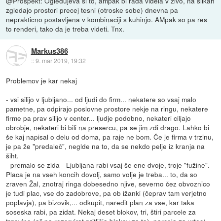
@Prospekt: Ogledujeva si to, ampak bi rada videla v zivo, na slikah
zgledajo prostori precej tesni (otroske sobe) dnevna pa
neprakticno postavljena v kombinaciji s kuhinjo. AMpak so pa res
to renderi, tako da je treba videti. Tnx.
Markus386
::
9. mar 2019, 19:32
Problemov je kar nekaj
- vsi silijo v ljubljano... od ljudi do firm... nekatere so vsaj malo
pametne, pa odpirajo poslovne prostore nekje na ringu, nekatere
firme pa prav silijo v center... ljudje podobno, nekateri ciljajo
obrobje, nekateri bi bili na presercu, pa se jim zdi drago. Lahko bi
še kaj napisal o delu od doma, pa raje ne bom. Če je firma v trzinu,
je pa že "predaleč", neglde na to, da se nekdo pelje iz kranja na
šiht.
- premalo se zida - Ljubljana rabi vsaj še ene dvoje, troje "fužine".
Placa je na vseh koncih dovolj, samo volje je treba... to, da so
zraven Žal, znotraj ringa dobesedno njive, severno čez obvoznico
je tudi plac, vse do zadobrove, pa ob ižanki (čeprav tam verjetno
poplavja), pa bizovik,... odkupit, naredit plan za vse, kar taka
soseska rabi, pa zidat. Nekaj deset blokov, tri, štiri parcele za
trgovine (ali pa rezervirat pritličja blokov za to), parcela za vrtec/