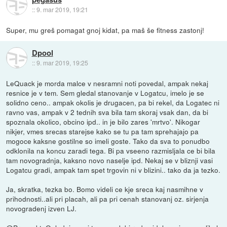
::
9. mar 2019, 19:21
Super, mu greš pomagat gnoj kidat, pa maš še fitness zastonj!
Dpool
::
9. mar 2019, 19:25
LeQuack je morda malce v nesramni noti povedal, ampak nekaj
resnice je v tem. Sem gledal stanovanje v Logatcu, imelo je se
solidno ceno.. ampak okolis je drugacen, pa bi rekel, da Logatec ni
ravno vas, ampak v 2 tednih sva bila tam skoraj vsak dan, da bi
spoznala okolico, obcino ipd.. in je bilo zares 'mrtvo'. Nikogar
nikjer, vmes srecas starejse kako se tu pa tam sprehajajo pa
mogoce kaksne gostilne so imeli goste. Tako da sva to ponudbo
odklonila na koncu zaradi tega. Bi pa vseeno razmisljala ce bi bila
tam novogradnja, kaksno novo naselje ipd. Nekaj se v bliznji vasi
Logatcu gradi, ampak tam spet trgovin ni v blizini.. tako da ja tezko.
Ja, skratka, tezka bo. Bomo videli ce kje sreca kaj nasmihne v
prihodnosti..ali pri placah, ali pa pri cenah stanovanj oz. sirjenja
novogradenj izven LJ.