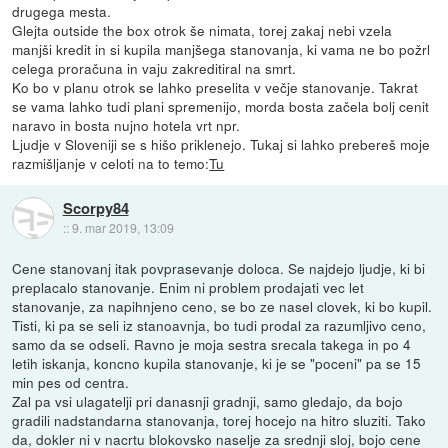
drugega mesta.
Glejta outside the box otrok še nimata, torej zakaj nebi vzela
manjši kredit in si kupila manjšega stanovanja, ki vama ne bo požrl
celega proračuna in vaju zakreditiral na smrt.
Ko bo v planu otrok se lahko preselita v večje stanovanje. Takrat
se vama lahko tudi plani spremenijo, morda bosta začela bolj cenit
naravo in bosta nujno hotela vrt npr.
Ljudje v Sloveniji se s hišo priklenejo. Tukaj si lahko prebereš moje
razmišljanje v celoti na to temo:
Tu
Scorpy84
::
9. mar 2019, 13:09
Cene stanovanj itak povprasevanje doloca. Se najdejo ljudje, ki bi
preplacalo stanovanje. Enim ni problem prodajati vec let
stanovanje, za napihnjeno ceno, se bo ze nasel clovek, ki bo kupil.
Tisti, ki pa se seli iz stanoavnja, bo tudi prodal za razumljivo ceno,
samo da se odseli. Ravno je moja sestra srecala takega in po 4
letih iskanja, koncno kupila stanovanje, ki je se "poceni" pa se 15
min pes od centra.
Zal pa vsi ulagatelji pri danasnji gradnji, samo gledajo, da bojo
gradili nadstandarna stanovanja, torej hocejo na hitro sluziti. Tako
da, dokler ni v nacrtu blokovsko naselje za srednji sloj, bojo cene