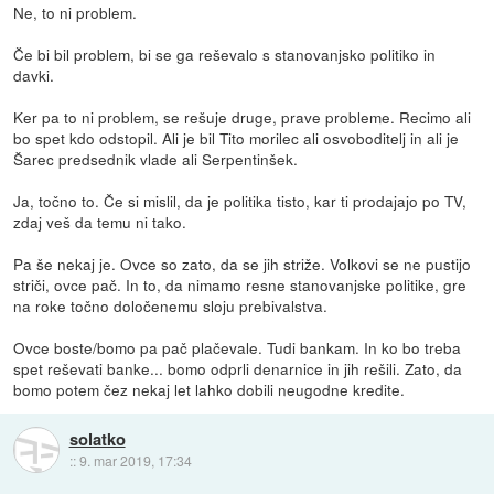
Ne, to ni problem.
Če bi bil problem, bi se ga reševalo s stanovanjsko politiko in
davki.
Ker pa to ni problem, se rešuje druge, prave probleme. Recimo ali
bo spet kdo odstopil. Ali je bil Tito morilec ali osvoboditelj in ali je
Šarec predsednik vlade ali Serpentinšek.
Ja, točno to. Če si mislil, da je politika tisto, kar ti prodajajo po TV,
zdaj veš da temu ni tako.
Pa še nekaj je. Ovce so zato, da se jih striže. Volkovi se ne pustijo
striči, ovce pač. In to, da nimamo resne stanovanjske politike, gre
na roke točno določenemu sloju prebivalstva.
Ovce boste/bomo pa pač plačevale. Tudi bankam. In ko bo treba
spet reševati banke... bomo odprli denarnice in jih rešili. Zato, da
bomo potem čez nekaj let lahko dobili neugodne kredite.
solatko
::
9. mar 2019, 17:34