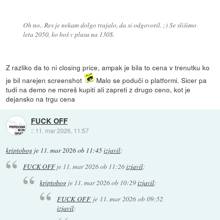
Oh no.. Res je nekam dolgo trajalo, da si odgovoril. ;) Se slišimo
leta 2050, ko boš v plusu na 130$.
Z razliko da to ni closing price, ampak je bila to cena v trenutku ko
je bil narejen screenshot
Malo se poduči o platformi. Sicer pa
tudi na demo ne moreš kupiti ali zapreti z drugo ceno, kot je
dejansko na trgu cena
FUCK OFF
::
11. mar 2026, 11:57
kriptobog
je
11. mar 2026 ob 11:45
izjavil
:
FUCK OFF
je
11. mar 2026 ob 11:26
izjavil
:
kriptobog
je
11. mar 2026 ob 10:29
izjavil
:
FUCK OFF
je
11. mar 2026 ob 09:52
izjavil
: