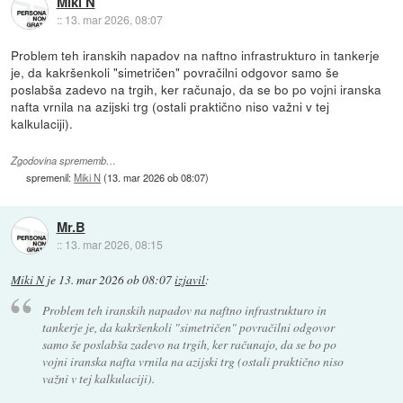
Miki N
::
13. mar 2026, 08:07
Problem teh iranskih napadov na naftno infrastrukturo in tankerje
je, da kakršenkoli "simetričen" povračilni odgovor samo še
poslabša zadevo na trgih, ker računajo, da se bo po vojni iranska
nafta vrnila na azijski trg (ostali praktično niso važni v tej
kalkulaciji).
Zgodovina sprememb…
spremenil:
Miki N
(
13. mar 2026 ob 08:07
)
Mr.B
::
13. mar 2026, 08:15
Miki N
je
13. mar 2026 ob 08:07
izjavil
:
Problem teh iranskih napadov na naftno infrastrukturo in
tankerje je, da kakršenkoli "simetričen" povračilni odgovor
samo še poslabša zadevo na trgih, ker računajo, da se bo po
vojni iranska nafta vrnila na azijski trg (ostali praktično niso
važni v tej kalkulaciji).