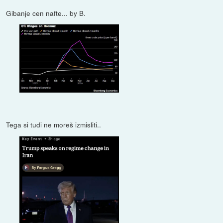
Gibanje cen nafte... by B.
Tega si tudi ne moreš izmisliti..