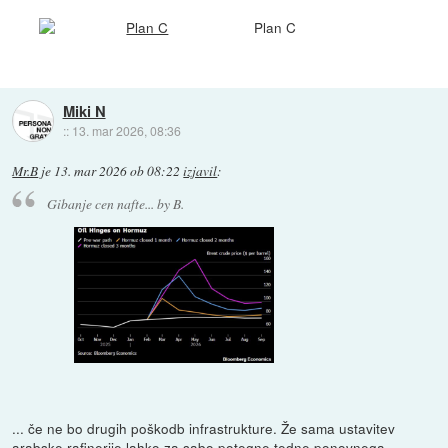
Plan C
Miki N
::
13. mar 2026, 08:36
Mr.B
je
13. mar 2026 ob 08:22
izjavil
:
Gibanje cen nafte... by B.
... če ne bo drugih poškodb infrastrukture. Že sama ustavitev
arabske rafinerije lahko za sabo potegne tedne ponovnega