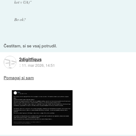
kot v UA)"
Bo ok?
Čestitam, si se vsaj potrudil.
2digitfiqus
::
11. mar 2026, 14:51
Pomagaj si sam