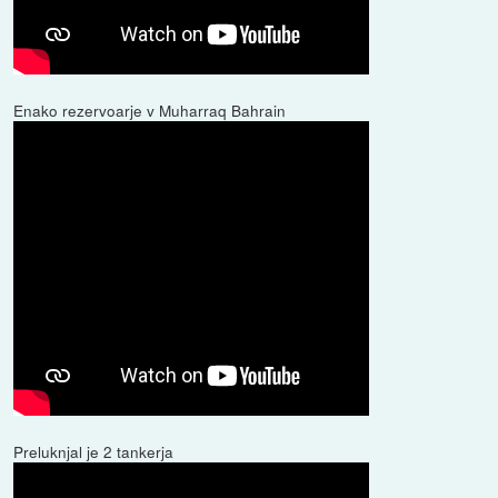
Enako rezervoarje v Muharraq Bahrain
Preluknjal je 2 tankerja