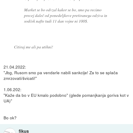
Market se bo odvzal kakor se bo, smo pa recimo
precej daleč od ponedeljkove pretiranega odziva in
sodček nafte tudi 11 dan vojne ni 100$.
Citiraj me ali pa utihni!
21.04.2022:
"Jbg, Rusom smo pa vendarle nabili sankcije! Za to se splača
zmrzovati/švicati!"
1.06.202:
"Kaže da bo v EU kmalo podobno" (glede pomanjkanja goriva kot v
UA)"
Bo ok?
fikus_