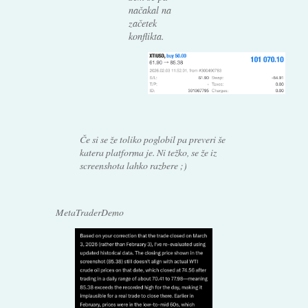
načakal na
začetek
konflikta.
Če si se že toliko poglobil pa preveri še
katera platforma je. Ni težko, se že iz
screenshota lahko razbere ;)
MetaTraderDemo