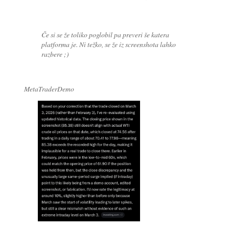
Če si se že toliko poglobil pa preveri še katera
platforma je. Ni težko, se že iz screenshota lahko
razbere ;)
MetaTraderDemo