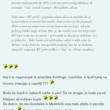
morejo nadomestiti do 20% svetovne proizvodnje/dobave, ki
trenutno "visi" zaradi razmer v Perzijskem zalivu.
Tako smo v EU prisli v popolno slepo ulico in mislim, da so
katastroficni scenariji kar realni. Iran ocitno ne bo popustil,
ZDA ocitno ne namerava izvesti kopenske invazije, tak pat
polozaj lahko traja se leta. Hec je, da visoke cene koristijo tudi
EU trgovcem, ker so marze v procentih in drazja je dobrina, vec
je dobicka... Tako bomo paradoksalno videli visoke cene in
hkrati visoke dobicke energetskih podjetij, kar bo se dodatno
omajalo zaupanje EU potrosnikov v "trg" in celotno ureditev.
Kaj ti to nagovarjaš te ameriške Kvizlinge, rusofobe, ki ljudi tukaj na
forumu zmerjajo z rusofili!???
Bodo že kupili in nabavili mafto in plin! Če ne drugje, jo bodo pa od
Kitajcev ali Indijcev kupili.
Še dobro, da sta Golobček in Mesečnik vsaj malo plače in penzije
dvignila.
Vsaj revščina ne bo takoj udarila.