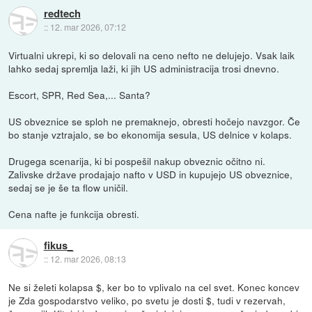
redtech
::
12. mar 2026, 07:12
Virtualni ukrepi, ki so delovali na ceno nefto ne delujejo. Vsak laik
lahko sedaj spremlja laži, ki jih US administracija trosi dnevno.
Escort, SPR, Red Sea,... Santa?
US obveznice se sploh ne premaknejo, obresti hočejo navzgor. Če
bo stanje vztrajalo, se bo ekonomija sesula, US delnice v kolaps.
Drugega scenarija, ki bi pospešil nakup obveznic očitno ni.
Zalivske države prodajajo nafto v USD in kupujejo US obveznice,
sedaj se je še ta flow uničil.
Cena nafte je funkcija obresti.
fikus_
::
12. mar 2026, 08:13
Ne si želeti kolapsa $, ker bo to vplivalo na cel svet. Konec koncev
je Zda gospodarstvo veliko, po svetu je dosti $, tudi v rezervah,