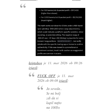
kriptobog
je
11. mar 2026 ob 09:26
izjavil
:
FUCK OFF
je
11. mar
2026 ob 09:08
izjavil
:
Ja seveda..
Se mi bolj
zdi da si
kupil nafto
na 100$+