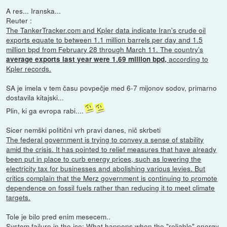
A res... Iranska...
Reuter :
The TankerTracker.com and Kpler data indicate Iran's crude oil
exports equate to between 1.1 million barrels per day and 1.5
million bpd from February 28 through March 11. The country's
according to
average exports last year were 1.69 million bpd,
Kpler records.
SA je imela v tem času povpečje med 6-7 mijonov sodov, primarno
dostavila kitajski...
Plin, ki ga evropa rabi....
Sicer nemški politični vrh pravi danes, nič skrbeti
The federal government is trying to convey a sense of stability
amid the crisis. It has pointed to relief measures that have already
been put in place to curb energy prices, such as lowering the
electricity tax for businesses and abolishing various levies. But
critics complain that the Merz government is continuing to promote
dependence on fossil fuels rather than reducing it to meet climate
targets.
Tole je bilo pred enim mesecem..
System failure in the ice: What happens when the "reliable" energy