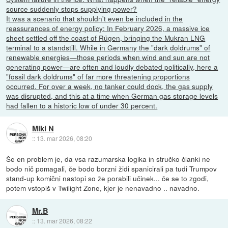
source suddenly stops supplying power?
It was a scenario that shouldn't even be included in the
reassurances of energy policy: In February 2026, a massive ice
sheet settled off the coast of Rügen, bringing the Mukran LNG
terminal to a standstill. While in Germany the "dark doldrums" of
renewable energies—those periods when wind and sun are not
generating power—are often and loudly debated politically, here a
"fossil dark doldrums" of far more threatening proportions
occurred. For over a week, no tanker could dock, the gas supply
was disrupted, and this at a time when German gas storage levels
had fallen to a historic low of under 30 percent.
Miki N
::
13. mar 2026, 08:20
Še en problem je, da vsa razumarska logika in stručko članki ne
bodo nič pomagali, če bodo borzni židi spanicirali pa tudi Trumpov
stand-up komični nastopi so že porabili učinek... če se to zgodi,
potem vstopiš v Twilight Zone, kjer je nenavadno .. navadno.
Mr.B
::
13. mar 2026, 08:22