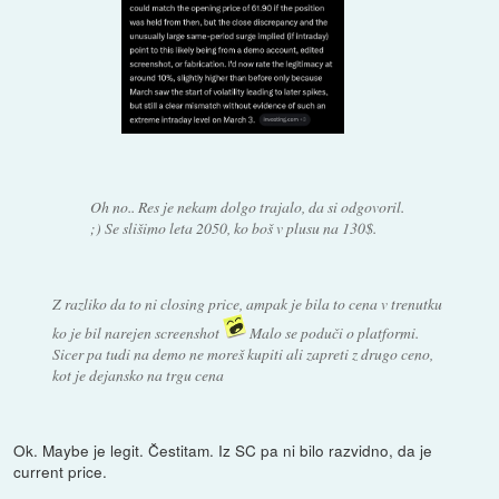
Oh no.. Res je nekam dolgo trajalo, da si odgovoril.
;) Se slišimo leta 2050, ko boš v plusu na 130$.
Z razliko da to ni closing price, ampak je bila to cena v trenutku
ko je bil narejen screenshot
Malo se poduči o platformi.
Sicer pa tudi na demo ne moreš kupiti ali zapreti z drugo ceno,
kot je dejansko na trgu cena
Ok. Maybe je legit. Čestitam. Iz SC pa ni bilo razvidno, da je
current price.