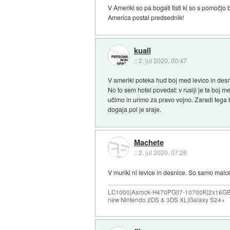
V Ameriki so pa bogati tisti ki so s pomočjo 
America postal predsednik!
kuall
::
2. jul 2020, 00:47
V ameriki poteka hud boj med levico in desnic
No to sem hotel povedat: v rusiji je ta boj me
učimo in urimo za pravo vojno. Zaradi tega b
dogaja pol je sraje.
Machete
::
2. jul 2020, 07:26
V muriki ni levice in desnice. So samo malce b
LC1000|Asrock-H470PG|i7-10700K|2x16G
new Nintendo 2DS & 3DS XL|Galaxy S24+