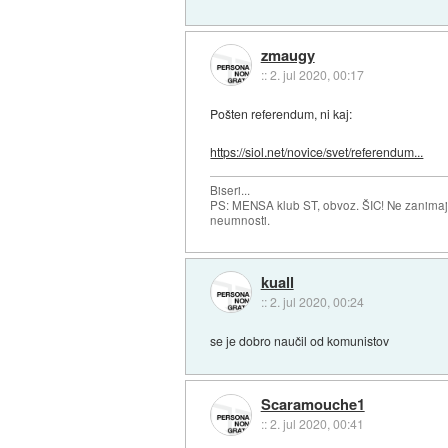
zmaugy
::
2. jul 2020, 00:17
Pošten referendum, ni kaj:
https://siol.net/novice/svet/referendum...
Biseri...
PS: MENSA klub ST, obvoz. ŠIC! Ne zanimajo
neumnosti.
kuall
::
2. jul 2020, 00:24
se je dobro naučil od komunistov
Scaramouche1
::
2. jul 2020, 00:41