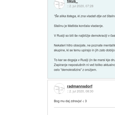
fikus_
::
2. jul 2020, 07:28
"Še slika tistega, ki zna vladati dlje od Stali
Stalinu je Matilda končala vladanje.
V Rusiji so bili še najbližje demokraciji v ča
Nekateri hitro obsojate, ne poznate mentali
skupine, ki se temu upirajo in jih zato dobijo
To kar se dogaja v Rusiji (in še marsi kje dr
Zapiranje neposlušnih ni več toliko aktualno
celo "demokratizira" z orožjem.
radmannsdorf
::
2. jul 2020, 08:30
Bog mu daj zdravja! < 3