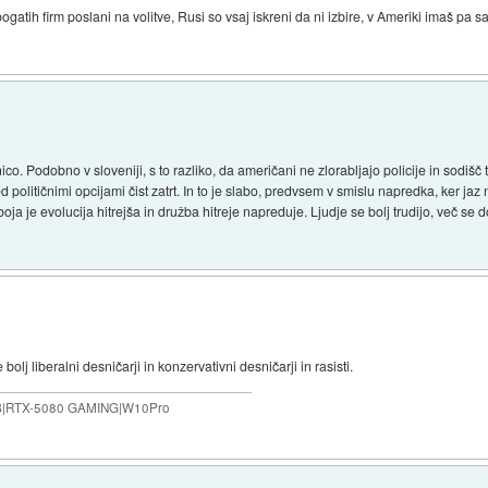
bogatih firm poslani na volitve, Rusi so vsaj iskreni da ni izbire, v Ameriki imaš pa
o. Podobno v sloveniji, s to razliko, da američani ne zlorabljajo policije in sodišč 
d političnimi opcijami čist zatrt. In to je slabo, predvsem v smislu napredka, ker jaz 
oja je evolucija hitrejša in družba hitreje napreduje. Ljudje se bolj trudijo, več se
olj liberalni desničarji in konzervativni desničarji in rasisti.
B|RTX-5080 GAMING|W10Pro