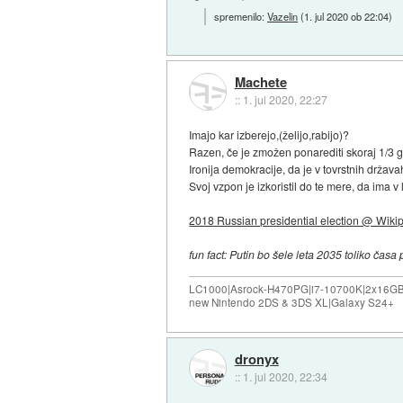
spremenilo:
Vazelin
(
1. jul 2020 ob 22:04
)
Machete
::
1. jul 2020, 22:27
Imajo kar izberejo,(želijo,rabijo)?
Razen, če je zmožen ponarediti skoraj 1/3 g
Ironija demokracije, da je v tovrstnih država
Svoj vzpon je izkoristil do te mere, da ima 
2018 Russian presidential election @ Wiki
fun fact: Putin bo šele leta 2035 toliko čas
LC1000|Asrock-H470PG|i7-10700K|2x16G
new Nintendo 2DS & 3DS XL|Galaxy S24+
dronyx
::
1. jul 2020, 22:34