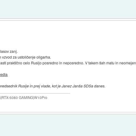
lasov zanj.
h vzvod za ustoličenje oligarha.
v lasti praktično celo Rusijo posredno in neposredno. V takem šah matu in neomejenih
pedia
a predsednik Rusije in prej vlade, kot je Janez Janša SDSa danes.
B|RTX-5080 GAMING|W10Pro