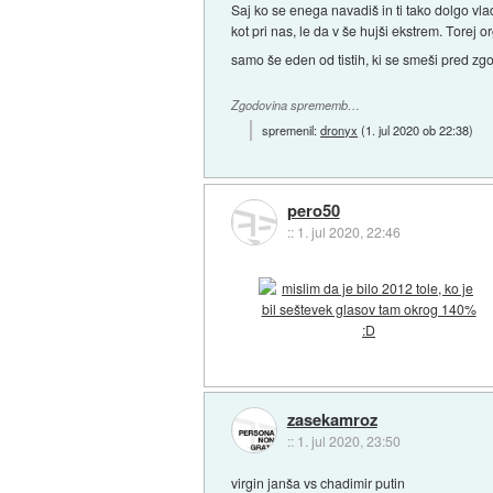
Saj ko se enega navadiš in ti tako dolgo vl
kot pri nas, le da v še hujši ekstrem. Torej
samo še eden od tistih, ki se smeši pred zgo
Zgodovina sprememb…
spremenil:
dronyx
(
1. jul 2020 ob 22:38
)
pero50
::
1. jul 2020, 22:46
zasekamroz
::
1. jul 2020, 23:50
virgin janša vs chadimir putin