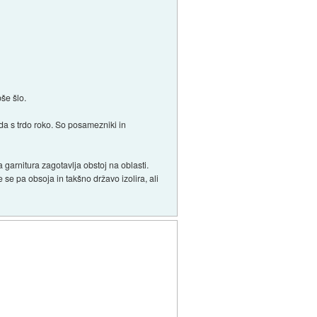
bše šlo.
da s trdo roko. So posamezniki in
 garnitura zagotavlja obstoj na oblasti.
se pa obsoja in takšno državo izolira, ali