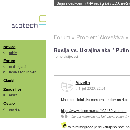
BMW v vozilih začel predvajati reklame
::
dane
Forum
»
Problemi človeštva
»
Novice
Rusija vs. Ukrajina aka. "Putin 
arhiv
Temo vidijo: vsi
Forum
mali oglasi
teme zadnjih 24h
Članki
Vazelin
::
1. jul 2020, 22:01
Zaposlitve
brskaj
Malo sem lolnil, ko sem bral naslov na rt.c
Ostalo
pravila
https://www.rt.com/russia/493469-vote-a...
Vote on amendments isn’t about Putin, it’s 
tako mimogrede je še vštuljeno notri p