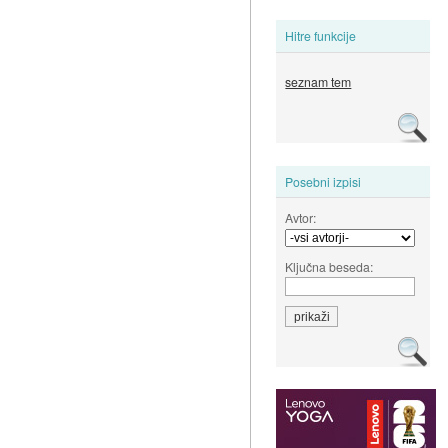
Hitre funkcije
seznam tem
Posebni izpisi
Avtor:
Ključna beseda: