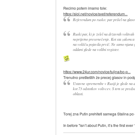
Recimo potem imamo tole:
https://siol.net/novice/svet/referendum...
Referendum po rusko: par prišel na glasov
Ruski par, ki je želel na državnih volitva
neprijetno presenečenje. Kot sta zakonca i
na volišču pojavila prvič. Ne samo njuna gl
oddani glede na volilni register.
https://www.24ur.com/novice/tujina/bo-p...
Trenutno prešteštih že precej glasov in pod
Ustavne spremembe v Rusiji je glede na del
kot 73 odstotkov volivcev. S tem se preds
oblasti.
Torej zna Putin prehiteti samega Stalina po
In before "isn’t about Putin, it’s the first ever