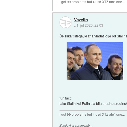
I got 99 problems but 4 usd XTZ ain't one...
Vazelin
::
1. jul 2020, 22:03
Še slika tistega, ki zna vladati dlje od Stalin
fun fact:
tako Stalin kot Putin sta bila uradno sredins
I got 99 problems but 4 usd XTZ ain't one...
Zgodovina sprememb…