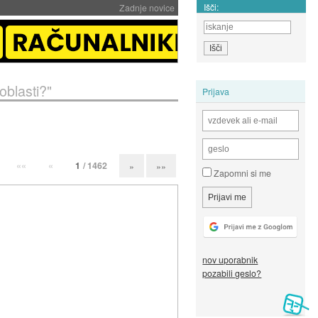
Išči:
Zadnje novice
oblasti?"
Prijava
««
«
1
/ 1462
»
»»
Zapomni si me
nov uporabnik
pozabili geslo?