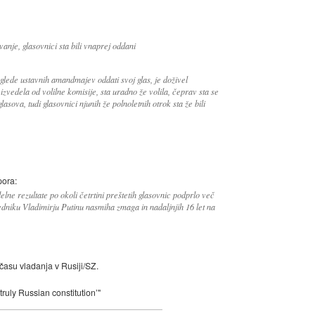
anje, glasovnici sta bili vnaprej oddani
h glede ustavnih amandmajev oddati svoj glas, je doživel
zvedela od volilne komisije, sta uradno že volila, čeprav sta se
asova, tudi glasovnici njunih že polnoletnih otrok sta že bili
pora:
ne rezultate po okoli četrtini preštetih glasovnic podprlo več
edniku Vladimirju Putinu nasmiha zmaga in nadaljnjih 16 let na
 času vladanja v Rusiji/SZ.
 ‘truly Russian constitution’"