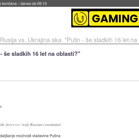
s ob 06:09
Rusija vs. Ukrajina aka. "Putin - še sladkih 16 let na 
- še sladkih 16 let na oblasti?"
om
the first ever ‘truly Russian constitution’
odaljšanje možnosti vladavine Putina