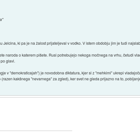
na"
su Jelcina, ki pa je na žalost prijateljeval v vodko. V istem obdobju jim je tudi najsla
tete naroda o katerem pišete. Rusi potrebujejo nekoga močnega na vrhu, četudi vla
 po glavi.
ugje v "demokraticajah") je novodobna diktatura, kjer si z "mehkimi" ukrepi vladajoča
 (razen kakšnega "nevarnega" za zgled), ker svet ne gleda prijazno na to, pobijanje 