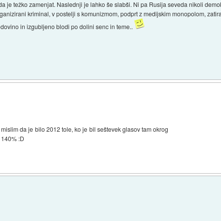
ada je težko zamenjat. Naslednji je lahko še slabši. Ni pa Rusija seveda nikoli dem
 organizirani kriminal, v postelji s komunizmom, podprt z medijskim monopolom, zatir
dovino in izgubljeno blodi po dolini senc in teme..
mislim da je bilo 2012 tole, ko je bil seštevek glasov tam okrog
140% :D