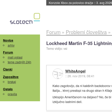
Konzole Xbox za polovico dražje
::
3. avg 2026
Forum
»
Problemi človeštva
»
Novice
Lockheed Martin F-35 Lightning 
arhiv
Temo vidijo: vsi
Forum
mali oglasi
teme zadnjih 24h
Članki
WhiteAngel
::
26. nov 2019, 08:41
Zaposlitve
brskaj
Kako zagotovijo, da ni kakšnih backdoorov v
Ostalo
Italija... khm) prestopi na drugo stran h Kita
pravila
izklopijo Američanom na daljavo? No, če bi bi
izključno lastnimi deli.