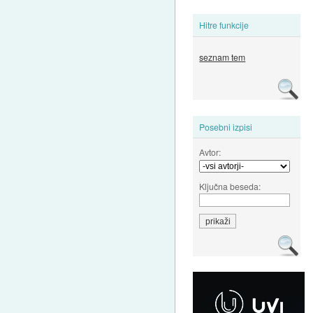
Hitre funkcije
seznam tem
Posebni izpisi
Avtor:
Ključna beseda: