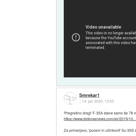
Smrekar1
::
14. jan 2020, 13:53
'Pregrešno dragi' F-35A stane samo še 78 m
https://www.defensenews.com/air/2019/10...
Za primerjavo, 'poceni in učinkovit' Su-35S 