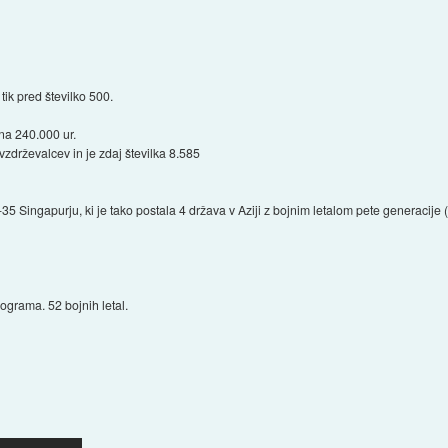
 tik pred številko 500.
 na 240.000 ur.
vzdrževalcev in je zdaj številka 8.585
-35 Singapurju, ki je tako postala 4 država v Aziji z bojnim letalom pete generacije 
ograma. 52 bojnih letal.