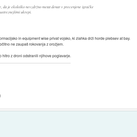
le, da je ekološko nevzdržno metat denar v precenjene igračke
 ustreznejšimi ukrepi.
formacijsko in equipment wise privat vojsko, ki zlahka drži horde plebsev at bay.
im očitno ne zaupaš rokovanja z orožjem.
 hitro z droni odstranili njihove poglavarje.
)