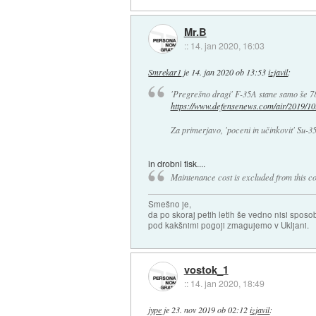
Mr.B
::
14. jan 2020, 16:03
Smrekar1
je
14. jan 2020 ob 13:53
izjavil
:
'Pregrešno dragi' F-35A stane samo še 78
https://www.defensenews.com/air/2019/10.
Za primerjavo, 'poceni in učinkovit' Su-35
in drobni tisk....
Maintenance cost is excluded from this com
Smešno je,
da po skoraj petih letih še vedno nisi sposo
pod kakšnimi pogoji zmagujemo v Ukljani.
vostok_1
::
14. jan 2020, 18:49
jype
je
23. nov 2019 ob 02:12
izjavil
: