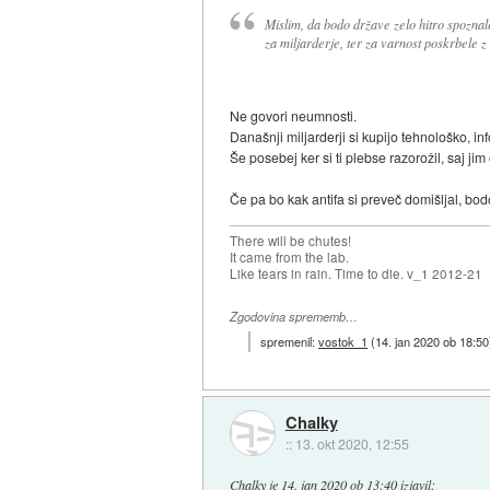
Mislim, da bodo države zelo hitro spozna
za miljarderje, ter za varnost poskrbele z
Ne govori neumnosti.
Današnji miljarderji si kupijo tehnološko, in
Še posebej ker si ti plebse razorožil, saj j
Če pa bo kak antifa si preveč domišljal, bodo
There will be chutes!
It came from the lab.
Like tears in rain. Time to die. v_1 2012-21
Zgodovina sprememb…
spremenil:
vostok_1
(
14. jan 2020 ob 18:50
Chalky
::
13. okt 2020, 12:55
Chalky
je
14. jan 2020 ob 13:40
izjavil
: