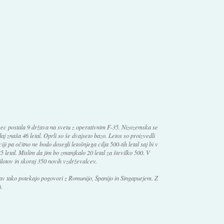
esec postala 9 država na svetu z operativnim F-35. Nizozemska se
daj znaša 46 letal. Oprli so še dvajseto bazo. Letos so proizvedli
ji pa očitno ne bodo dosegli letošnjega cilja 500-tih letal saj bi v
5 letal. Mislim da jim bo zmanjkalo 20 letal za številko 500. V
ilotov in skoraj 350 novih vzdrževalcev.
rav tako potekajo pogovori z Romunijo, Španijo in Singapurjem. Z
.