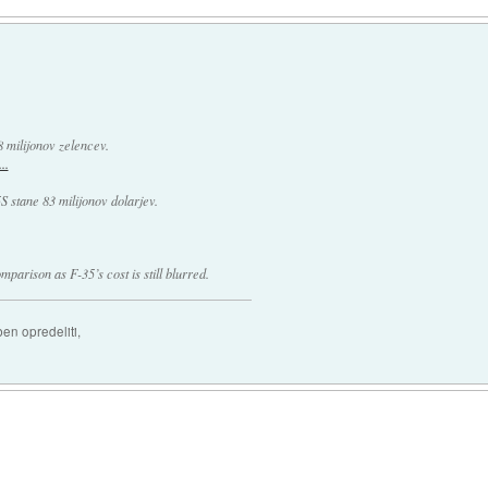
 milijonov zelencev.
..
S stane 83 milijonov dolarjev.
parison as F-35’s cost is still blurred.
ben opredeliti,