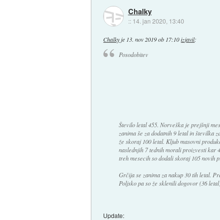
Chalky
::
14. jan 2020, 13:40
Chalky
je
13. nov 2019 ob 17:10
izjavil
:
Posodobitev
Število letal 455. Norveška je prejšnji m
zanima še za dodatnih 9 letal in številka z
že skoraj 100 letal. Kljub masovni produkci
naslednjih 7 tednih morali proizvesti kar 4
treh mesecih so dodali skoraj 105 novih p
Grčija se zanima za nakup 30 tih letal. P
Poljsko pa so že sklenili dogovor (36 letal)
Update: