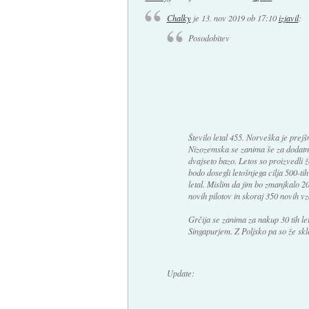
Chalky
je
13. nov 2019 ob 17:10
izjavil
:
Posodobitev
Število letal 455. Norveška je prej
Nizozemska se zanima še za dodatnih 
dvajseto bazo. Letos so proizvedli ž
bodo dosegli letošnjega cilja 500-tih
letal. Mislim da jim bo zmanjkalo 20
novih pilotov in skoraj 350 novih v
Grčija se zanima za nakup 30 tih le
Singapurjem. Z Poljsko pa so že skle
Update: