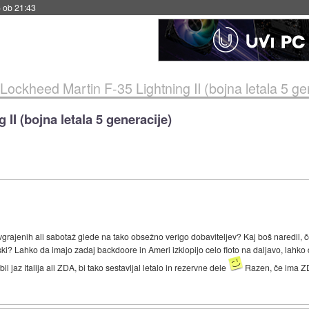
 ob 21:43
Lockheed Martin F-35 Lightning II (bojna letala 5 ge
II (bojna letala 5 generacije)
grajenih ali sabotaž glede na tako obsežno verigo dobaviteljev? Kaj boš naredil, č
jski? Lahko da imajo zadaj backdoore in Ameri izklopijo celo floto na daljavo, lahko da
l jaz Italija ali ZDA, bi tako sestavljal letalo in rezervne dele
Razen, če ima ZD