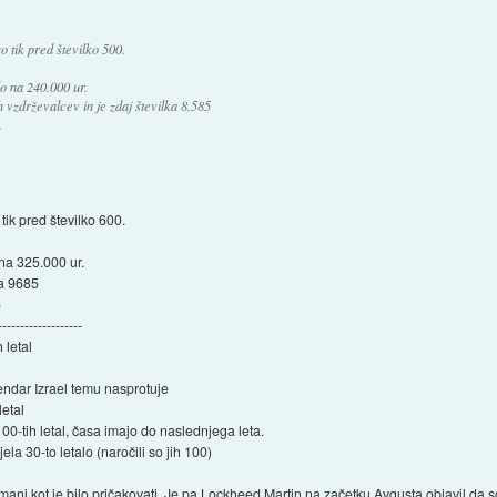
so tik pred številko 500.
lo na 240.000 ur.
 vzdrževalcev in je zdaj številka 8.585
.
 tik pred številko 600.
 na 325.000 ur.
na 9685
6
-------------------
 letal
vendar Izrael temu nasprotuje
letal
00-tih letal, časa imajo do naslednjega leta.
ela 30-to letalo (naročili so jih 100)
 manj kot je bilo pričakovati. Je pa Lockheed Martin na začetku Avgusta objavil da so