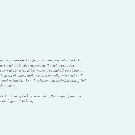
šnji mesec postala 9 država na svetu z operativnim F-35.
9 letal in številka zdaj znaša 46 letal. Oprli so še
e skoraj 100 letal. Kljub masovni produkciji pa očitno ne
 letal saj bi v naslednjih 7 tednih morali proizvesti kar 45
 letal za številko 500. V treh mesecih so dodali skoraj 105
zdrževalcev.
tal. Prav tako potekajo pogovori z Romunijo, Španijo in
nili dogovor (36 letal).