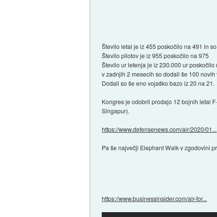
Število letal je iz 455 poskočilo na 491 in so
Število pilotov je iz 955 poskočilo na 975
Število ur letenja je iz 230.000 ur poskočilo
v zadnjih 2 mesecih so dodali še 100 novih 
Dodali so še eno vojaško bazo iz 20 na 21.
Kongres je odobril prodajo 12 bojnih letal F
Singapur).
https://www.defensenews.com/air/2020/01...
Pa še največji Elephant Walk v zgodovini pr
https://www.businessinsider.com/air-for...