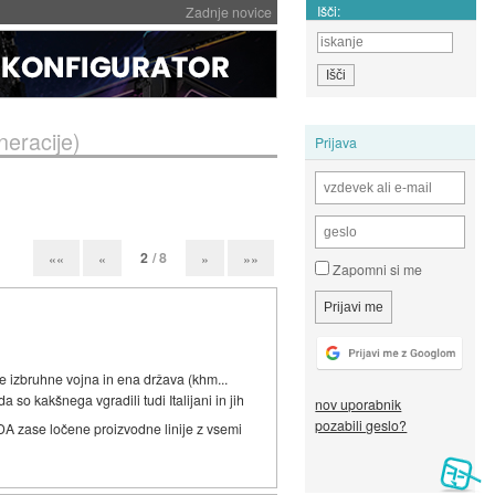
Išči:
Zadnje novice
neracije)
Prijava
2
/ 8
««
«
»
»»
Zapomni si me
e izbruhne vojna in ena država (khm...
 so kakšnega vgradili tudi Italijani in jih
nov uporabnik
pozabili geslo?
A zase ločene proizvodne linije z vsemi