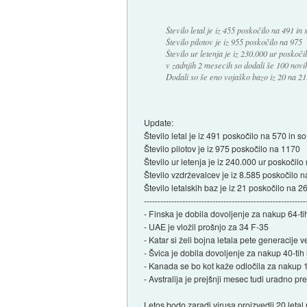
Število letal je iz 455 poskočilo na 491 in 
Število pilotov je iz 955 poskočilo na 975
Število ur letenja je iz 230.000 ur poskoči
v zadnjih 2 mesecih so dodali še 100 novih
Dodali so še eno vojaško bazo iz 20 na 21
Update:
Število letal je iz 491 poskočilo na 570 in so
Število pilotov je iz 975 poskočilo na 1170
Število ur letenja je iz 240.000 ur poskočilo
Število vzdrževalcev je iz 8.585 poskočilo 
Število letalskih baz je iz 21 poskočilo na 2
-----------------------------------------------------------
- Finska je dobila dovoljenje za nakup 64-tih
- UAE je vložil prošnjo za 34 F-35
- Katar si želi bojna letala pete generacije 
- Švica je dobila dovoljenje za nakup 40-tih 
- Kanada se bo kot kaže odločila za nakup 1
- Avstralija je prejšnji mesec tudi uradno prej
Letos bodo zaradi virusa proizvedli 20 letal