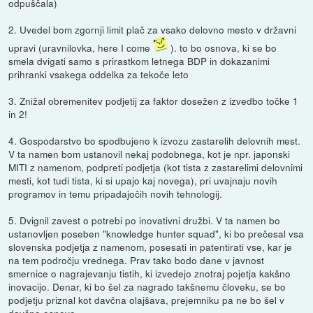
odpuščala)
2. Uvedel bom zgornji limit plač za vsako delovno mesto v državni
upravi (uravnilovka, here I come
). to bo osnova, ki se bo
smela dvigati samo s prirastkom letnega BDP in dokazanimi
prihranki vsakega oddelka za tekoče leto
3. Znižal obremenitev podjetij za faktor dosežen z izvedbo točke 1
in 2!
4. Gospodarstvo bo spodbujeno k izvozu zastarelih delovnih mest.
V ta namen bom ustanovil nekaj podobnega, kot je npr. japonski
MITI z namenom, podpreti podjetja (kot tista z zastarelimi delovnimi
mesti, kot tudi tista, ki si upajo kaj novega), pri uvajnaju novih
programov in temu pripadajočih novih tehnologij.
5. Dvignil zavest o potrebi po inovativni družbi. V ta namen bo
ustanovljen poseben "knowledge hunter squad", ki bo prečesal vsa
slovenska podjetja z namenom, posesati in patentirati vse, kar je
na tem področju vrednega. Prav tako bodo dane v javnost
smernice o nagrajevanju tistih, ki izvedejo znotraj pojetja kakšno
inovacijo. Denar, ki bo šel za nagrado takšnemu človeku, se bo
podjetju priznal kot davčna olajšava, prejemniku pa ne bo šel v
davčno osnovo.