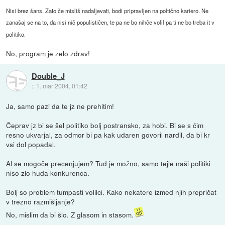
Nisi brez šans. Zato če misliš nadaljevati, bodi pripravljen na poltično kariero. Ne
zanašaj se na to, da nisi nič populističen, te pa ne bo nihče volil pa ti ne bo treba it v
politiko.
No, program je zelo zdrav!
Double_J
::
1. mar 2004, 01:42
Ja, samo pazi da te jz ne prehitim!
Čeprav jz bi se šel politiko bolj postransko, za hobi. Bi se s čim
resno ukvarjal, za odmor bi pa kak udaren govoril nardil, da bi kr
vsi dol popadal.
Al se mogoče precenjujem? Tud je možno, samo tejle naši politiki
niso zlo huda konkurenca.
Bolj so problem tumpasti volilci. Kako nekatere izmed njih prepričat
v trezno razmišljanje?
No, mislim da bi šlo. Z glasom in stasom.