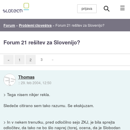
☰
Forum
»
Problemi človeštva
»
Forum 21 rešitev za Slovenijo?
Forum 21 rešitev za Slovenijo?
3
»
«
1
2
Thomas
::
29. feb 2004, 12:50
> Tega nisem nikjer rekla.
Sledeče citirano sem tako razumu. Se ekskjuzam.
> In v nekem trenutku, pred odločilno sejo ZKJ, je bila sprejta
odločitev, da tako ne bo šlo naprej (torej, ocena, da je Slobodan