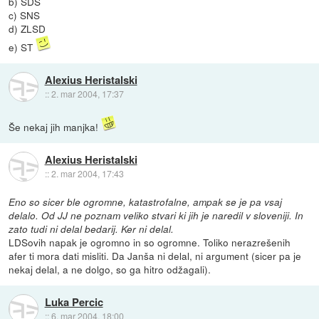
b) SDS
c) SNS
d) ZLSD
e) ST
Alexius Heristalski
::
2. mar 2004, 17:37
Še nekaj jih manjka!
Alexius Heristalski
::
2. mar 2004, 17:43
Eno so sicer ble ogromne, katastrofalne, ampak se je pa vsaj
delalo. Od JJ ne poznam veliko stvari ki jih je naredil v sloveniji. In
zato tudi ni delal bedarij. Ker ni delal.
LDSovih napak je ogromno in so ogromne. Toliko nerazrešenih
afer ti mora dati misliti. Da Janša ni delal, ni argument (sicer pa je
nekaj delal, a ne dolgo, so ga hitro odžagali).
Luka Percic
::
6. mar 2004, 18:00