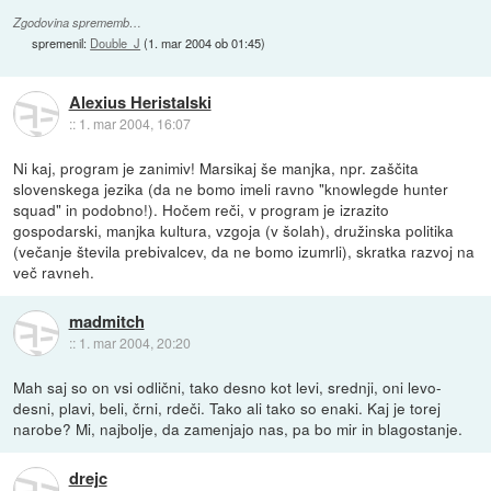
Zgodovina sprememb…
spremenil:
Double_J
(
1. mar 2004 ob 01:45
)
Alexius Heristalski
::
1. mar 2004, 16:07
Ni kaj, program je zanimiv! Marsikaj še manjka, npr. zaščita
slovenskega jezika (da ne bomo imeli ravno "knowlegde hunter
squad" in podobno!). Hočem reči, v program je izrazito
gospodarski, manjka kultura, vzgoja (v šolah), družinska politika
(večanje števila prebivalcev, da ne bomo izumrli), skratka razvoj na
več ravneh.
madmitch
::
1. mar 2004, 20:20
Mah saj so on vsi odlični, tako desno kot levi, srednji, oni levo-
desni, plavi, beli, črni, rdeči. Tako ali tako so enaki. Kaj je torej
narobe? Mi, najbolje, da zamenjajo nas, pa bo mir in blagostanje.
drejc