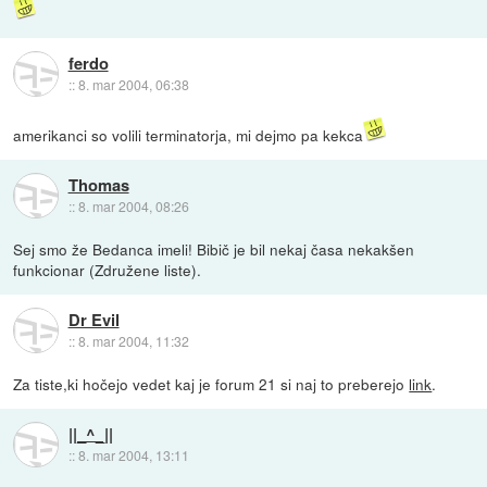
ferdo
::
8. mar 2004, 06:38
amerikanci so volili terminatorja, mi dejmo pa kekca
Thomas
::
8. mar 2004, 08:26
Sej smo že Bedanca imeli! Bibič je bil nekaj časa nekakšen
funkcionar (Združene liste).
Dr Evil
::
8. mar 2004, 11:32
Za tiste,ki hočejo vedet kaj je forum 21 si naj to preberejo
link
.
||_^_||
::
8. mar 2004, 13:11