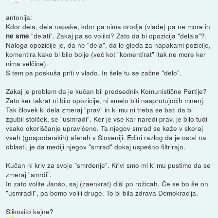
antonija:
Kdor dela, dela napake, kdor pa nima orodja (vlade) pa ne more in
"delati". Zakaj pa so volilci? Zato da bi opozicija "delala"?.
ne sme
Naloga opozicije je, da ne "dela", da le gleda za napakami pozicije,
komentira kako bi bilo bolje (več kot "komentirat" itak ne more ker
nima velčine).
S tem pa poskuša priti v vlado. In šele tu se začne "delo".
Zakaj je problem da je kučan bil predsednik Komunistične Partije?
Zato ker takrat ni bilo opozicije, ni smelo biti nasprotujočih mnenj.
Tak človek ki dela zmeraj "prav" in ki mu ni treba se bati da bi
zgubil stolček, se "usmradi". Ker je vse kar naredi prav, je bilo tudi
vsako okoriščanje upravičeno. Ta njegov smrad se kaže v skoraj
vseh (gospodarskih) aferah v Sloveniji. Edini razlog da je ostal na
oblasti, je da mediji njegov "smrad" dokaj uspešno filtrirajo.
Kučan ni kriv za svoje "smrdenje". Krivi smo mi ki mu pustimo da se
zmeraj "smrdi".
In zato volite Janšo, saj (zaenkrat) diši po rožicah. Če se bo še on
"usmradil", pa bomo volili druge. To bi bila zdrava Demokracija.
Slikovito kajne?