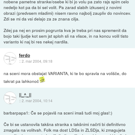
nobene pametne stranke/osebe ki bi jo volu pa zato rajs spim celo
nedeljo kot pa da bi sel volit. Pa zarad slabih izkusenj z novimi
obrazi (predvsem mladimi) nisem ravno najbolj zaupliv do novincev.
Zdi se mi da vsi delajo za ze znana cilja.
Zdej pa nej en prosim pogrunta kva je treba pri nas spremenit da
bojo taki ljudje kot sem jst sploh sli na vlisce, in na koncu volil tisto
varianto ki naj bi res nekej nardila.
ferdo
::
2. mar 2004, 09:18
na sceni mora obstajat VARIANTA, ki te bo spravla na volišče, do
takrat pa lahkonoč
||_^_||
::
2. mar 2004, 10:14
barbarpapa1: Če se pojaviš na sceni imaš tudi moj glas!:)
Če bi se ustanovila takšna stranka s takšnimi načrti bi definitivno
zmagala na volitvah. Folk ma dost LDSa in ZLSDja, ki zmagujeta