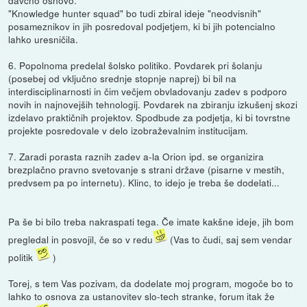
"Knowledge hunter squad" bo tudi zbiral ideje "neodvisnih"
posameznikov in jih posredoval podjetjem, ki bi jih potencialno
lahko uresničila.
6. Popolnoma predelal šolsko politiko. Povdarek pri šolanju
(posebej od vključno srednje stopnje naprej) bi bil na
interdisciplinarnosti in čim večjem obvladovanju zadev s podporo
novih in najnovejših tehnologij. Povdarek na zbiranju izkušenj skozi
izdelavo praktičnih projektov. Spodbude za podjetja, ki bi tovrstne
projekte posredovale v delo izobraževalnim institucijam.
7. Zaradi porasta raznih zadev a-la Orion ipd. se organizira
brezplačno pravno svetovanje s strani države (pisarne v mestih,
predvsem pa po internetu). Klinc, to idejo je treba še dodelati...
Pa še bi bilo treba nakraspati tega. Če imate kakšne ideje, jih bom
pregledal in posvojil, če so v redu
(Vas to čudi, saj sem vendar
politik
)
Torej, s tem Vas pozivam, da dodelate moj program, mogoče bo to
lahko to osnova za ustanovitev slo-tech stranke, forum itak že