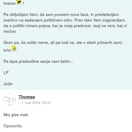
imamo
!
Pa obljubljam Vam, da sem povsem nova faca, in predstavljam
svežino na sedanjem političnem odru. Prav tako Vam zagotavljam,
da o politiki nimam pojma, kar je moja prednost, vsaj ne vem, kaj ni
možno.
Sicer pa, če volite mene, ali pa tudi ne, ste v obeh primerih sami
krivi
Pa lepe predvolilne sanje vam želim...
LP
Jože
Thomas
::
1. mar 2004, 00:47
Moj glas maš.
Opozorilo: