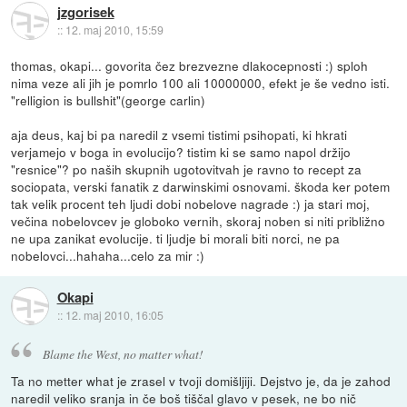
jzgorisek
::
12. maj 2010, 15:59
thomas, okapi... govorita čez brezvezne dlakocepnosti :) sploh
nima veze ali jih je pomrlo 100 ali 10000000, efekt je še vedno isti.
"relligion is bullshit"(george carlin)
aja deus, kaj bi pa naredil z vsemi tistimi psihopati, ki hkrati
verjamejo v boga in evolucijo? tistim ki se samo napol držijo
"resnice"? po naših skupnih ugotovitvah je ravno to recept za
sociopata, verski fanatik z darwinskimi osnovami. škoda ker potem
tak velik procent teh ljudi dobi nobelove nagrade :) ja stari moj,
večina nobelovcev je globoko vernih, skoraj noben si niti približno
ne upa zanikat evolucije. ti ljudje bi morali biti norci, ne pa
nobelovci...hahaha...celo za mir :)
Okapi
::
12. maj 2010, 16:05
Blame the West, no matter what!
Ta no metter what je zrasel v tvoji domišljiji. Dejstvo je, da je zahod
naredil veliko sranja in če boš tiščal glavo v pesek, ne bo nič