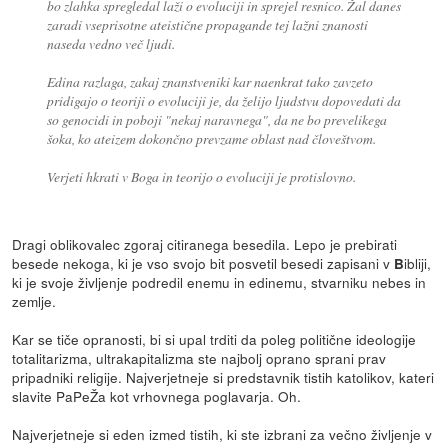
bo zlahka spregledal laži o evoluciji in sprejel resnico. Žal danes
zaradi vseprisotne ateistične propagande tej lažni znanosti
naseda vedno več ljudi.
Edina razlaga, zakaj znanstveniki kar naenkrat tako zavzeto
pridigajo o teoriji o evoluciji je, da želijo ljudstvu dopovedati da
so genocidi in poboji "nekaj naravnega", da ne bo prevelikega
šoka, ko ateizem dokončno prevzame oblast nad človeštvom.
Verjeti hkrati v Boga in teorijo o evoluciji je protislovno.
Dragi oblikovalec zgoraj citiranega besedila. Lepo je prebirati
besede nekoga, ki je vso svojo bit posvetil besedi zapisani v
ibliji,
B
ki je svoje življenje podredil enemu in edinemu, stvarniku nebes in
zemlje.
Kar se tiče opranosti, bi si upal trditi da poleg politične ideologije
totalitarizma, ultrakapitalizma ste najbolj oprano sprani prav
pripadniki religije. Najverjetneje si predstavnik tistih katolikov, kateri
slavite PaPeŽa kot vrhovnega poglavarja. Oh.
Najverjetneje si eden izmed tistih, ki ste izbrani za večno življenje v