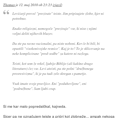
Thomas
je
12. maj 2010 ob 23:23
izjavil
:
Levićarji preveč "prezirate" teiste. Jim pripisujete zlobo, kjer ni
potrebno.
Enako religiozni, nemogoče "prezirajo" vse, ki niso z njimi
voljni deliti njihovih bluzov.
Da ste pa ravno racionalni, pa niste nobeni. Ker če bi bili, bi
opustili "visokonivojske resnice". Kaj je to? To je sklicevanje na
neke komplicirane "pred-sodbe" za katere ni razloga.
Teisti, kot sem že rekel, ljubijo Biblijo (ali kakšno drugo
literaturo) čez vse. Levi ateisti, pa ste polni "družbenega
prosresivizma", ki je pa tudi zelo skregan s pametjo.
Vsak imate svoje pravljice. Eni "poduhovljene", eni
"podružbene". Sam ljubi crap.
Si me kar malo popredalčkal, kajneda.
Sicer pa ne označujem teiste a prióri kot zlobneže... ampak nekoga