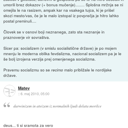
umorili brez dokazov (+ bonus mučenje)........ Splošna mržnja se ni
omejila le na rasizem, ampak kar na vsakega tujca, ki je prišel
skozi mesto/vas, če je le malo izstopal iz povprečja je hitro lahko
postal preminuli....
Človek se v osnovi boji neznanega, zato sta neznanje in
praznoverje vir sovraštva.
Sicer pa: socializem (v smislu socialistične države) je po mojem
mnenju le moderna oblika fevdalizma, nacional socializem pa je le
še bolj izrojena verzija prej omenjenega socializma.
Pravemu socializmu so se
malo približale le nordijske
recimo
države.
Matev
::
6. maj 2010, 05:00
darwinizem in ateizem iz normalnih ljudi delata morilce
deus... ti si sramota za vero