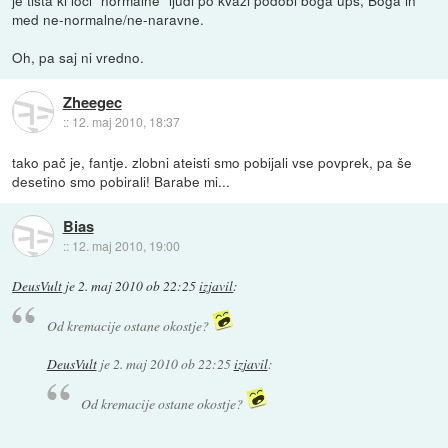
med ne-normalne/ne-naravne.
Oh, pa saj ni vredno.
Zheegec
::
12. maj 2010, 18:37
tako pač je, fantje. zlobni ateisti smo pobijali vse povprek, pa še
desetino smo pobirali! Barabe mi...
Bias
::
12. maj 2010, 19:00
DeusVult
je
2. maj 2010 ob 22:25
izjavil
:
Od kremacije ostane okostje?
DeusVult
je
2. maj 2010 ob 22:25
izjavil
:
Od kremacije ostane okostje?