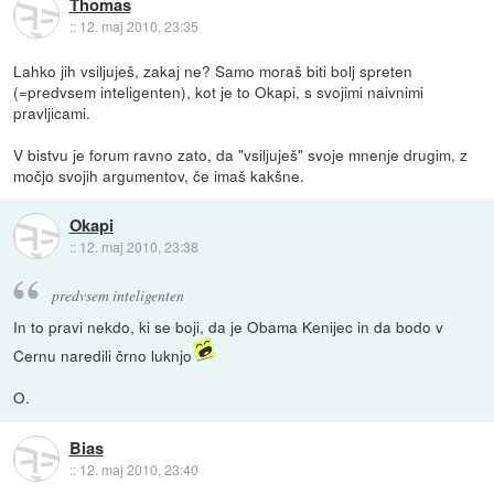
Thomas
::
12. maj 2010, 23:35
Lahko jih vsiljuješ, zakaj ne? Samo moraš biti bolj spreten
(=predvsem inteligenten), kot je to Okapi, s svojimi naivnimi
pravljicami.
V bistvu je forum ravno zato, da "vsiljuješ" svoje mnenje drugim, z
močjo svojih argumentov, če imaš kakšne.
Okapi
::
12. maj 2010, 23:38
predvsem inteligenten
In to pravi nekdo, ki se boji, da je Obama Kenijec in da bodo v
Cernu naredili črno luknjo
O.
Bias
::
12. maj 2010, 23:40