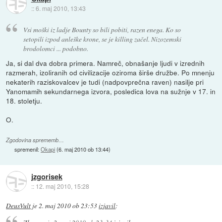
::
6. maj 2010, 13:43
Vsi moški iz ladje Bounty so bili pobiti, razen enega. Ko so
setopili izpod anleške krone, se je killing začel. Nizozemski
brodolomci ... podobno.
Ja, si dal dva dobra primera. Namreč, obnašanje ljudi v izrednih
razmerah, izoliranih od civilizacije oziroma širše družbe. Po mnenju
nekaterih raziskovalcev je tudi (nadpovprečna raven) nasilje pri
Yanomamih sekundarnega izvora, posledica lova na sužnje v 17. in
18. stoletju.
O.
Zgodovina sprememb…
spremenil:
Okapi
(
6. maj 2010 ob 13:44
)
jzgorisek
::
12. maj 2010, 15:28
DeusVult
je
2. maj 2010 ob 23:53
izjavil
: