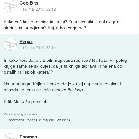
CoolBits
::
12. maj 2010, 22:12
Kako veš kaj je resnica in kaj ni? Znanstveniki in dokazi proti
starinskim pravljicam? Kaj je bolj verjetno?
Pegaz
::
12. maj 2010, 22:14
In kako veš, da je v Bibiliji napisana resnica? Na kater vir poleg
knjige same se sklicuješ, da je ta knjiga taprava in ne ena od
ostalih (ali sploh katera)?
Na nobenega. Knjiga ti pove, da je v njej napisana resnica. In
nasedanje temu se reče
.
circular thinking
Edit: Me je že prehitel.
Zgodovina sprememb…
spremenil:
Pegaz
(
12. maj 2010 ob 22:14
)
Thomas