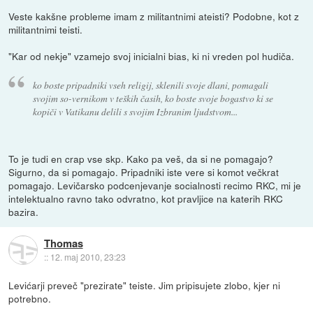
Veste kakšne probleme imam z militantnimi ateisti? Podobne, kot z
militantnimi teisti.
"Kar od nekje" vzamejo svoj inicialni bias, ki ni vreden pol hudiča.
ko boste pripadniki vseh religij, sklenili svoje dlani, pomagali
svojim so-vernikom v teških časih, ko boste svoje bogastvo ki se
kopiči v Vatikanu delili s svojim Izbranim ljudstvom...
To je tudi en crap vse skp. Kako pa veš, da si ne pomagajo?
Sigurno, da si pomagajo. Pripadniki iste vere si komot večkrat
pomagajo. Levičarsko podcenjevanje socialnosti recimo RKC, mi je
intelektualno ravno tako odvratno, kot pravljice na katerih RKC
bazira.
Thomas
::
12. maj 2010, 23:23
Levićarji preveč "prezirate" teiste. Jim pripisujete zlobo, kjer ni
potrebno.