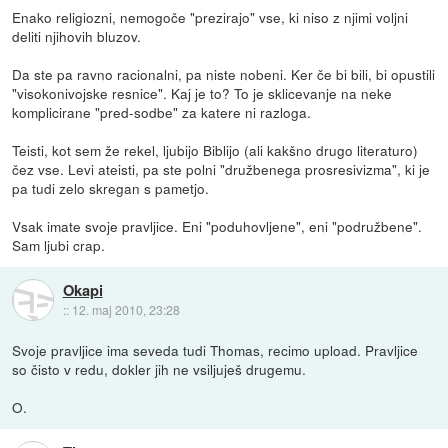
Enako religiozni, nemogoče "prezirajo" vse, ki niso z njimi voljni
deliti njihovih bluzov.
Da ste pa ravno racionalni, pa niste nobeni. Ker če bi bili, bi opustili
"visokonivojske resnice". Kaj je to? To je sklicevanje na neke
komplicirane "pred-sodbe" za katere ni razloga.
Teisti, kot sem že rekel, ljubijo Biblijo (ali kakšno drugo literaturo)
čez vse. Levi ateisti, pa ste polni "družbenega prosresivizma", ki je
pa tudi zelo skregan s pametjo.
Vsak imate svoje pravljice. Eni "poduhovljene", eni "podružbene".
Sam ljubi crap.
Okapi
::
12. maj 2010, 23:28
Svoje pravljice ima seveda tudi Thomas, recimo upload. Pravljice
so čisto v redu, dokler jih ne vsiljuješ drugemu.
O.