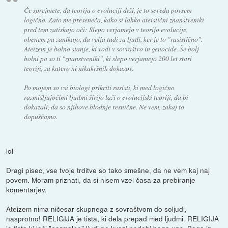
Če sprejmete, da teorija o evoluciji drži, je to seveda povsem
logično. Zato me preseneča, kako si lahko ateistični znanstveniki
pred tem zatiskajo oči: Slepo verjamejo v teorijo evolucije,
obenem pa zanikajo, da velja tudi za ljudi, ker je to "rasistično".
Ateizem je bolno stanje, ki vodi v sovraštvo in genocide. Še bolj
bolni pa so ti "znanstveniki", ki slepo verjamejo 200 let stari
teoriji, za katero ni nikakršnih dokazov.
Po mojem so vsi biologi prikriti rasisti, ki med logično
razmišljujočimi ljudmi širijo laži o evolucijski teoriji, da bi
dokazali, da so njihove blodnje resnične. Ne vem, zakaj to
dopuščamo.
lol
Dragi pisec, vse tvoje trditve so tako smešne, da ne vem kaj naj
povem. Moram priznati, da si nisem vzel časa za prebiranje
komentarjev.
Ateizem nima ničesar skupnega z sovraštvom do soljudi,
nasprotno! RELIGIJA je tista, ki dela prepad med ljudmi. RELIGIJA
je tista ki loči "normalne" ljudi po kvazi podobi boga ups, Boga in