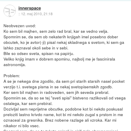
innerspace
::
12. maj 2010, 21:18
Neobvezen uvod:
Ko sem bil majhen, sem zelo rad bral, kar se vedno velja.
Spomnim se, da sem ob nekaterih knjigah imel posebno dober
obcutek, ko je avtor(-ji) pisal nekaj skladnega s svetom, ki sem ga
lahko zaznaval okoli sebe in v sebi.
Bile so odsev sveta, spisan na papirju.
Veliko knjig imam v dobrem spominu, najbolj me je fascinirala
astronomija.
Problem:
A se je nekega dne zgodilo, da sem pri starih starsih nasel pocket
verzijo t.i. svetega pisma in se nekaj svetopisemskih zgodb.
Ker sem bil majhen in radoveden, sem jih seveda prebral.
Spomnim se, da so se tej "sveti spisi" bistveno razlikovali od vsega
ostalega, kar sem prebiral.
Dozivljal sem neprijetne obcutke, podobne kot bi nekdo poskusal
preloziti lastno krivdo name, kot bi mi nekdo zugal s prstom in me
oznaceal za gresnika. Brez nobene razlage ali vzroka. Kar mi
nikakor ni bilo vsec.
Spoznal sem, da so te tekste spisali in sirili zelo obrememnjeni