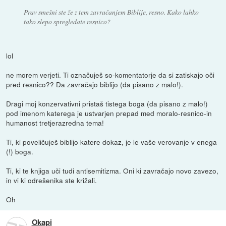
Prav smešni ste že z tem zavračanjem Biblije, resno. Kako lahko
tako slepo spregledate resnico?
lol
ne morem verjeti. Ti označuješ so-komentatorje da si zatiskajo oči
pred resnico?? Da zavračajo biblijo (da pisano z malo!).
Dragi moj konzervativni pristaš tistega boga (da pisano z malo!)
pod imenom katerega je ustvarjen prepad med moralo-resnico-in
humanost tretjerazredna tema!
Ti, ki poveličuješ biblijo katere dokaz, je le vaše verovanje v enega
(!) boga.
Ti, ki te knjiga uči tudi antisemitizma. Oni ki zavračajo novo zavezo,
in vi ki odrešenika ste križali.
Oh
Okapi