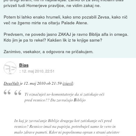
privzeli tudi Homerjeve pravljice, ne vidim zakaj ne.
Potem bi lahko enako hrumeli, kako smo pozabili Zevsa, kako nič
več ne žgemo mirte na oltarju Palade Atene.
Predvsem, ne povedo jasno ZAKAJ je ravno Biblija alfa in omega.
Kdo jim je pa to rekel? Kakšen lik iz te knjige same?
Zanimivo, vsekakor, a odgovora ne pričakujem.
Bias
::
12. maj 2010, 22:51
DeusVult
je
12. maj 2010 ob 21:59
izjavil
:
Ti označuješ so-komentatorje da si zatiskajo oči
pred resnico?? Da zavračajo
B
iblijo
In kaj je zavračanje Biblije drugega kot zatiskanje oči pred
resnico? Resnico imaš na papirju, potrebuješ samo še vero in
malo zdrave pameti. Kdor ni popolnoma opran s strani ateistov