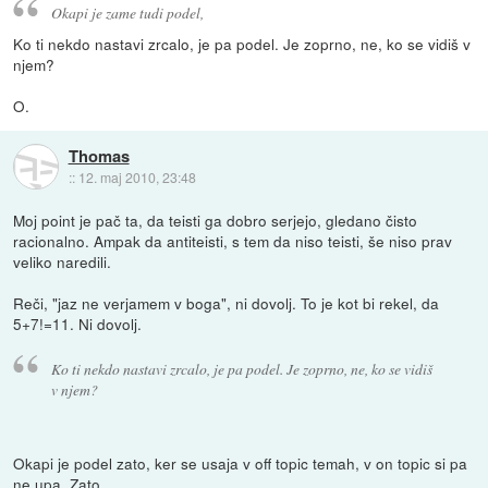
Okapi je zame tudi podel,
Ko ti nekdo nastavi zrcalo, je pa podel. Je zoprno, ne, ko se vidiš v
njem?
O.
Thomas
::
12. maj 2010, 23:48
Moj point je pač ta, da teisti ga dobro serjejo, gledano čisto
racionalno. Ampak da antiteisti, s tem da niso teisti, še niso prav
veliko naredili.
Reči, "jaz ne verjamem v boga", ni dovolj. To je kot bi rekel, da
5+7!=11. Ni dovolj.
Ko ti nekdo nastavi zrcalo, je pa podel. Je zoprno, ne, ko se vidiš
v njem?
Okapi je podel zato, ker se usaja v off topic temah, v on topic si pa
ne upa. Zato.