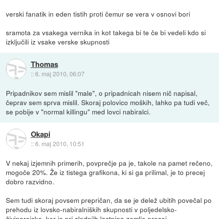
verski fanatik in eden tistih proti čemur se vera v osnovi bori
sramota za vsakega vernika in kot takega bi te če bi vedeli kdo si
izključili iz vsake verske skupnosti
Thomas
::
6. maj 2010, 06:07
Pripadnikov sem mislil "male", o pripadnicah nisem nič napisal,
čeprav sem sprva mislil. Skoraj polovico moških, lahko pa tudi več,
se pobije v "normal killingu" med lovci nabiralci.
Okapi
::
6. maj 2010, 10:51
V nekaj izjemnih primerih, povprečje pa je, takole na pamet rečeno,
mogoče 20%. Že iz tistega grafikona, ki si ga prilimal, je to precej
dobro razvidno.
Sem tudi skoraj povsem prepričan, da se je delež ubitih povečal po
prehodu iz lovsko-nabiralniških skupnosti v poljedelsko-
živinorejske, ker je pri slednjih lastnina zemlje precej