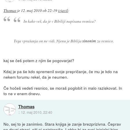
Thomas
je
12. maj 2010 ob 22:19
izjavil
:
In kako veš, da je v Bibiliji napisana resnica?
Tega vprašanja on ne vidi. Njenu je Biblija
sinonim
za resnico.
kaj se češ potem z njim še pogovarjat?
Kdaj je pa še kdo spremenil svoje prepričanje, če mu je kdo na
nekem forumu rekel, da je neumen.
Če hočeš vedeti resnico, se moraš poglobit in malo raziskovat. In
to ne v enem dnevu.
Thomas
::
12. maj 2010, 22:40
No, sej to je zanimivo. Stara knjiga je zanje brezprizivna. Čeprav
po drugi strani, niti ni najstarejša. Lahko bi za svoj inicialni bias