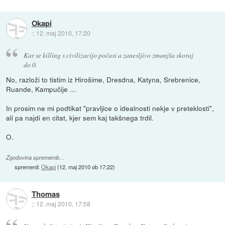
Okapi
::
12. maj 2010, 17:20
Kar se killing s civilizacijo počasi a zanesljivo zmanjša skoraj
do 0.
No, razloži to tistim iz Hirošime, Dresdna, Katyna, Srebrenice,
Ruande, Kampučije ...
In prosim ne mi podtikat "pravljice o idealnosti nekje v preteklosti",
ali pa najdi en citat, kjer sem kaj takšnega trdil.
O.
Zgodovina sprememb…
spremenil:
Okapi
(
12. maj 2010 ob 17:22
)
Thomas
::
12. maj 2010, 17:58