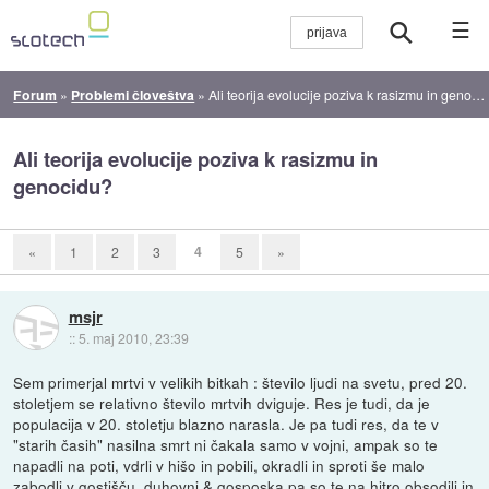
☰
Forum
»
Problemi človeštva
»
Ali teorija evolucije poziva k rasizmu in genocidu?
Ali teorija evolucije poziva k rasizmu in
genocidu?
4
«
1
2
3
5
»
msjr
::
5. maj 2010, 23:39
Sem primerjal mrtvi v velikih bitkah : število ljudi na svetu, pred 20.
stoletjem se relativno število mrtvih dviguje. Res je tudi, da je
populacija v 20. stoletju blazno narasla. Je pa tudi res, da te v
"starih časih" nasilna smrt ni čakala samo v vojni, ampak so te
napadli na poti, vdrli v hišo in pobili, okradli in sproti še malo
zabodli v gostišču, duhovni & gosposka pa so te na hitro obsodili in