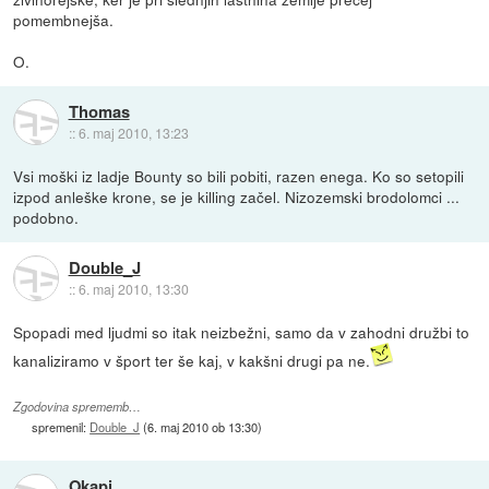
pomembnejša.
O.
Thomas
::
6. maj 2010, 13:23
Vsi moški iz ladje Bounty so bili pobiti, razen enega. Ko so setopili
izpod anleške krone, se je killing začel. Nizozemski brodolomci ...
podobno.
Double_J
::
6. maj 2010, 13:30
Spopadi med ljudmi so itak neizbežni, samo da v zahodni družbi to
kanaliziramo v šport ter še kaj, v kakšni drugi pa ne.
Zgodovina sprememb…
spremenil:
Double_J
(
6. maj 2010 ob 13:30
)
Okapi