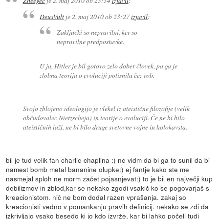
Zheegec
je
2. maj 2010 ob 23:34
izjavil
:
DeusVult
je
2. maj 2010 ob 23:27
izjavil
:
Zaključki so nepravilni, ker so
nepravilne predpostavke.
U ja, Hitler je bil gotovo zelo dober človek, pa ga je
zlobna teorija o evoluciji
potisnila čez rob.
Svojo zblojeno ideologijo je vlekel iz ateistične filozofije (velik
občudovalec Nietzscheja) in teorije o evoluciji. Če ne bi bilo
ateističnih laži, ne bi bilo druge svetovne vojne in holokavsta.
bil je tud velik fan charlie chaplina :) ne vidm da bi ga to sunil da bi
namest bomb metal bananine olupke:) ej fantje kako ste me
nasmejal sploh ne morm začet pojasnjevat:) to je bil en največji kup
debilizmov in zblod,kar se nekako zgodi vsakič ko se pogovarjaš s
kreacionistom. nič ne bom dodal razen vprašanja. zakaj so
kreacionisti vedno v pomankanju pravih definicij. nekako se zdi da
izkrivljajo vsako besedo ki jo kdo izvrže, kar bi lahko počeli tudi