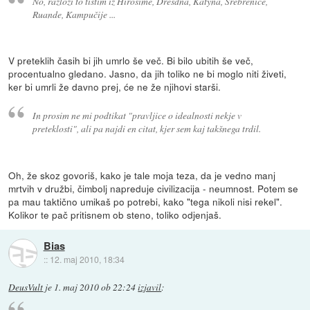
No, razloži to tistim iz Hirošime, Dresdna, Katyna, Srebrenice,
Ruande, Kampučije ...
V preteklih časih bi jih umrlo še več. Bi bilo ubitih še več,
procentualno gledano. Jasno, da jih toliko ne bi moglo niti živeti,
ker bi umrli že davno prej, će ne že njihovi starši.
In prosim ne mi podtikat "pravljice o idealnosti nekje v
preteklosti", ali pa najdi en citat, kjer sem kaj takšnega trdil.
Oh, že skoz govoriš, kako je tale moja teza, da je vedno manj
mrtvih v družbi, čimbolj napreduje civilizacija - neumnost. Potem se
pa mau taktično umikaš po potrebi, kako "tega nikoli nisi rekel".
Kolikor te pač pritisnem ob steno, toliko odjenjaš.
Bias
::
12. maj 2010, 18:34
DeusVult
je
1. maj 2010 ob 22:24
izjavil
: