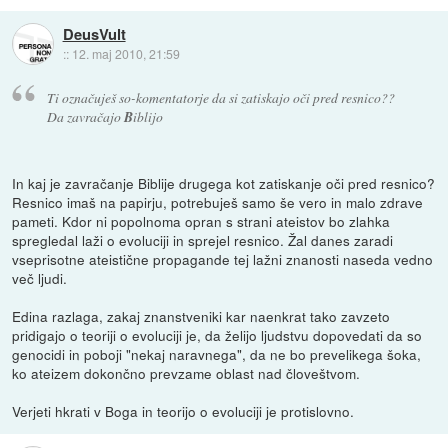
DeusVult
::
12. maj 2010, 21:59
Ti označuješ so-komentatorje da si zatiskajo oči pred resnico??
Da zavračajo
B
iblijo
In kaj je zavračanje Biblije drugega kot zatiskanje oči pred resnico?
Resnico imaš na papirju, potrebuješ samo še vero in malo zdrave
pameti. Kdor ni popolnoma opran s strani ateistov bo zlahka
spregledal laži o evoluciji in sprejel resnico. Žal danes zaradi
vseprisotne ateistične propagande tej lažni znanosti naseda vedno
več ljudi.
Edina razlaga, zakaj znanstveniki kar naenkrat tako zavzeto
pridigajo o teoriji o evoluciji je, da želijo ljudstvu dopovedati da so
genocidi in poboji "nekaj naravnega", da ne bo prevelikega šoka,
ko ateizem dokončno prevzame oblast nad človeštvom.
Verjeti hkrati v Boga in teorijo o evoluciji je protislovno.