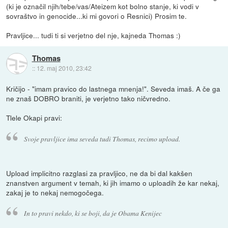
(ki je označil njih/tebe/vas/Ateizem kot bolno stanje, ki vodi v
sovraštvo in genocide...ki mi govori o Resnici) Prosim te.
Pravljice... tudi ti si verjetno del nje, kajneda Thomas :)
Thomas
::
12. maj 2010, 23:42
Kričijo - "imam pravico do lastnega mnenja!". Seveda imaš. A če ga
ne znaš DOBRO braniti, je verjetno tako ničvredno.
Tlele Okapi pravi:
Svoje pravljice ima seveda tudi Thomas, recimo upload.
Upload implicitno razglasi za pravljico, ne da bi dal kakšen
znanstven argument v temah, ki jih imamo o uploadih že kar nekaj,
zakaj je to nekaj nemogočega.
In to pravi nekdo, ki se boji, da je Obama Kenijec