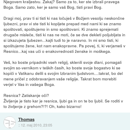
Njegovem kraljestvu. Zakaj? Samo za to, ker ste izbrali pravega
Boga. Samo zato, ker je samo vaš Bog, tisti pravi Bog.
Dragi moj, prav ti si tisti ki nas ločuješ v Božjem vesolju neskončne
ljubezni, prav vi ste tisti ki kopljete prepad med nami ki se znamo
spoštovati, spoštujemo in smo spoštovani. Ki znamo sprejemati
drugače misleče, tisti ki nas ne moti, če se dve dekleti poljubljata in
si izkazujeta ljubezen...kajti tudi to je naravno. In mi smo tisti, ki
spoštujemo žene, kot nam enakopravne. Pa povej, ti, ki verjameš v
Resnico...kaj vas uči o enakovrednosti ženske in moškega.
Veš, ko boste pripadniki vseh religij, sklenili svoje dlani, pomagali
svojim so-vernikom v teških časih, ko boste svoje bogastvo ki se
kopiči v Vatikanu delili s svojim Izbranim ljudstvom....takrat, bo del
mene pričel z odobravanjem vaše religije. Takrat bom morebiti
verjel v Vas in vašega Boga.
Resnica? Zatiskanje oči?
Življenje je tisto kar je resnica, ljubi ga in on te bo ljubil. Se roditi v
to življenje z grehom?!?! Oh, kako bizarno!
Thomas
::
12. maj 2010, 23:05