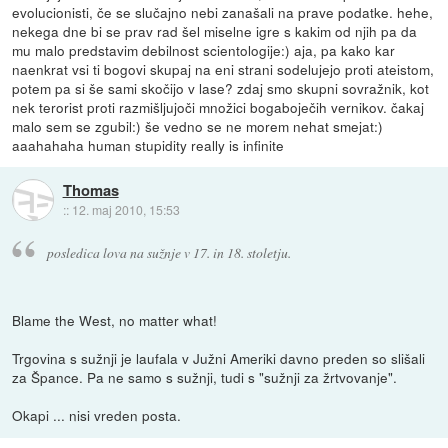
evolucionisti, če se slučajno nebi zanašali na prave podatke. hehe,
nekega dne bi se prav rad šel miselne igre s kakim od njih pa da
mu malo predstavim debilnost scientologije:) aja, pa kako kar
naenkrat vsi ti bogovi skupaj na eni strani sodelujejo proti ateistom,
potem pa si še sami skočijo v lase? zdaj smo skupni sovražnik, kot
nek terorist proti razmišljujoči množici bogaboječih vernikov. čakaj
malo sem se zgubil:) še vedno se ne morem nehat smejat:)
aaahahaha human stupidity really is infinite
Thomas
::
12. maj 2010, 15:53
posledica lova na sužnje v 17. in 18. stoletju.
Blame the West, no matter what!
Trgovina s sužnji je laufala v Južni Ameriki davno preden so slišali
za Špance. Pa ne samo s sužnji, tudi s "sužnji za žrtvovanje".
Okapi ... nisi vreden posta.