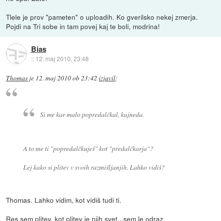
Tlele je prov "pameten" o uploadih. Ko gverilsko nekej zmerja.
Pojdi na Tri sobe in tam povej kaj te boli, modrina!
Bias
::
12. maj 2010, 23:48
Thomas
je
12. maj 2010 ob 23:42
izjavil
:
Si me kar malo popredalčkal, kajneda.
A to me ti "popredalčkuješ" kot "predalčkarja"?
Lej kako si plitev v svoih razmišljanjih. Lahko vidiš?
Thomas. Lahko vidim, kot vidiš tudi ti.
Res sem plitev, kot plitev je njih svet...sem le odraz