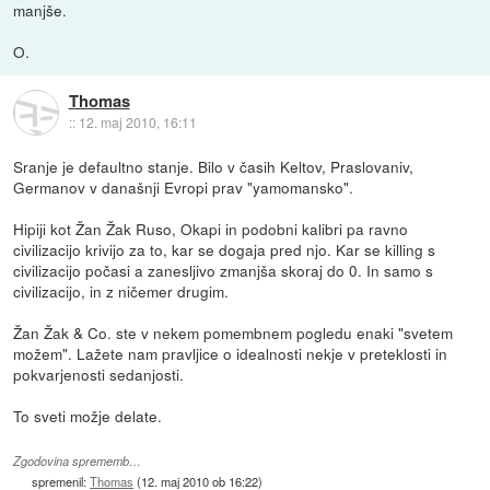
manjše.
O.
Thomas
::
12. maj 2010, 16:11
Sranje je defaultno stanje. Bilo v časih Keltov, Praslovaniv,
Germanov v današnji Evropi prav "yamomansko".
Hipiji kot Žan Žak Ruso, Okapi in podobni kalibri pa ravno
civilizacijo krivijo za to, kar se dogaja pred njo. Kar se killing s
civilizacijo počasi a zanesljivo zmanjša skoraj do 0. In samo s
civilizacijo, in z ničemer drugim.
Žan Žak & Co. ste v nekem pomembnem pogledu enaki "svetem
možem". Lažete nam pravljice o idealnosti nekje v preteklosti in
pokvarjenosti sedanjosti.
To sveti možje delate.
Zgodovina sprememb…
spremenil:
Thomas
(
12. maj 2010 ob 16:22
)