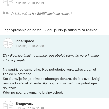
::
12. maj 2010, 22:19
In kako veš, da je v Bibiliji napisana resnica?
Tega vprašanja on ne vidi. Njenu je Biblija
za resnico.
sinonim
innerspace
::
12. maj 2010, 22:20
DV>
Resnico imaš na papirju, potrebuješ samo še vero in malo
zdrave pameti.
Na papirju so samo crke. Res potrebujes vero, zdrava pamet
zdalec ni potrebna.
Kot ti pravijo fantje, nimas nobenega dokaza, da je v sveti knjigi
resnica kakrsnekoli vrste. Aja, saj ce imas vero, ne potrebujes
dokazov.
Kdor ne pozna dvoma, je brainwashed.
Shegevara
::
12. maj 2010, 22:25