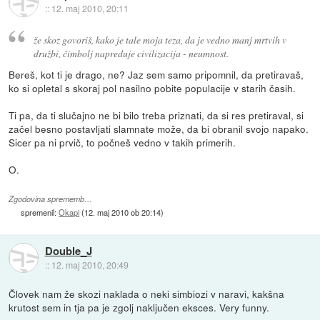
::
12. maj 2010, 20:11
že skoz govoriš, kako je tale moja teza, da je vedno manj mrtvih v
družbi, čimbolj napreduje civilizacija - neumnost.
Bereš, kot ti je drago, ne? Jaz sem samo pripomnil, da pretiravaš,
ko si opletal s skoraj pol nasilno pobite populacije v starih časih.
Ti pa, da ti slučajno ne bi bilo treba priznati, da si res pretiraval, si
začel besno postavljati slamnate može, da bi obranil svojo napako.
Sicer pa ni prvič, to počneš vedno v takih primerih.
O.
Zgodovina sprememb…
spremenil:
Okapi
(
12. maj 2010 ob 20:14
)
Double_J
::
12. maj 2010, 20:49
Človek nam že skozi naklada o neki simbiozi v naravi, kakšna
krutost sem in tja pa je zgolj naključen eksces. Very funny.