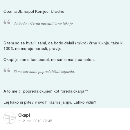
Obama JE napol Kenijec. Uradno.
da bodo v Cernu naredili črno luknjo
S tem so se hvalili sami, da bodo delali (mikro) črne luknje, take ki
100% ne morejo narasti, pravijo.
Okapi je zame tudi podel, ne samo manj pameten.
Si me kar malo popredalčkal, kajneda.
A to me ti "popredalčkuješ" kot "predalčkarja"?
Lej kako si plitev v svoih razmišljanjih. Lahko vidiš?
Okapi
::
12. maj 2010, 23:45