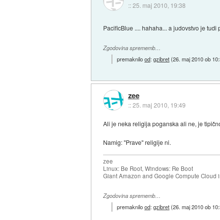
::
25. maj 2010, 19:38
PacificBlue .... hahaha... a judovstvo je tu
Zgodovina sprememb…
premaknilo
od
:
gzibret
(
26. maj 2010 ob 10
zee
::
25. maj 2010, 19:49
Ali je neka religija poganska ali ne, je tipičn
Namig: "Prave" religije ni.
zee
Linux: Be Root, Windows: Re Boot
Giant Amazon and Google Compute Cloud in
Zgodovina sprememb…
premaknilo
od
:
gzibret
(
26. maj 2010 ob 10