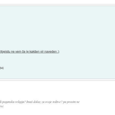
eitgeistu ne vem če je kakšen vir naveden :)
:34
)
tudi poganska religija? Imaš dokaz za svoje trditve? pa prosim ne
arec