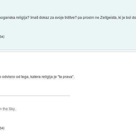
di poganska religija? Imaš dokaz za svoje trditve? pa prosim ne Zeitgeista, ki je bol
:34
)
o odvisno od tega, katera religija je "ta prava".
 the Sky.
:34
)