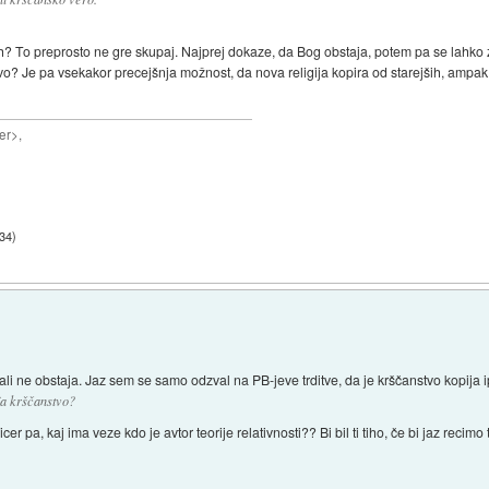
azih? To preprosto ne gre skupaj. Najprej dokaze, da Bog obstaja, potem pa se lahk
tvo? Je pa vsekakor precejšnja možnost, da nova religija kopira od starejših, ampak t
er>,
:34
)
li ne obstaja. Jaz sem se samo odzval na PB-jeve trditve, da je krščanstvo kopija i
aja krščanstvo?
er pa, kaj ima veze kdo je avtor teorije relativnosti?? Bi bil ti tiho, če bi jaz recimo