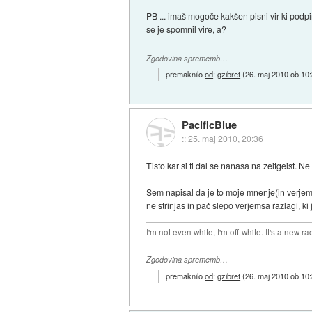
PB ... imaš mogoče kakšen pisni vir ki podpira
se je spomnil vire, a?
Zgodovina sprememb…
premaknilo
od
:
gzibret
(
26. maj 2010 ob 10
PacificBlue
::
25. maj 2010, 20:36
Tisto kar si ti dal se nanasa na zeitgeist. Ne
Sem napisal da je to moje mnenje(in verjemi 
ne strinjas in pač slepo verjemsa razlagi, ki
I'm not even white, I'm off-white. It's a new ra
Zgodovina sprememb…
premaknilo
od
:
gzibret
(
26. maj 2010 ob 10