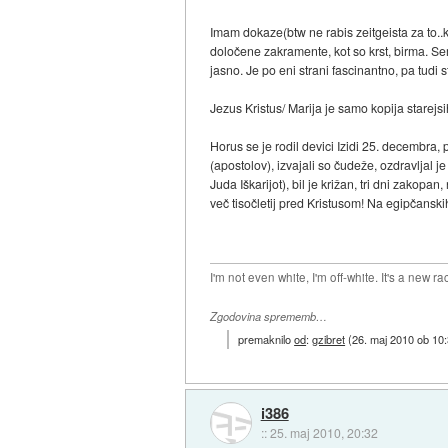
Imam dokaze(btw ne rabis zeitgeista za to..k
določene zakramente, kot so krst, birma. Sem
jasno. Je po eni strani fascinantno, pa tudi 
Jezus Kristus/ Marija je samo kopija starej
Horus se je rodil devici Izidi 25. decembra, po
(apostolov), izvajali so čudeže, ozdravljal je
Juda Iškarijot), bil je križan, tri dni zakopa
več tisočletij pred Kristusom! Na egipčanski
I'm not even white, I'm off-white. It's a new ra
Zgodovina sprememb…
premaknilo
od
:
gzibret
(
26. maj 2010 ob 10
i386
::
25. maj 2010, 20:32