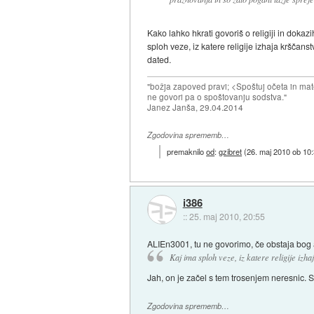
Kako lahko hkrati govoriš o religiji in dok
sploh veze, iz katere religije izhaja krščans
dated.
"božja zapoved pravi; <Spoštuj očeta in mat
ne govori pa o spoštovanju sodstva."
Janez Janša, 29.04.2014
Zgodovina sprememb…
premaknilo
od
:
gzibret
(
26. maj 2010 ob 10
i386
::
25. maj 2010, 20:55
ALIEn3001, tu ne govorimo, če obstaja bog a
Kaj ima sploh veze, iz katere religije izh
Jah, on je začel s tem trosenjem neresnic. Sic
Zgodovina sprememb…