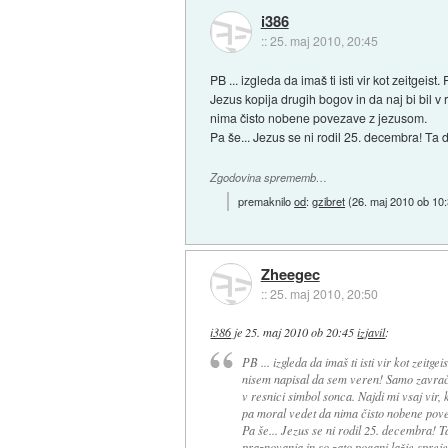
i386
::
25. maj 2010, 20:45
PB ... izgleda da imaš ti isti vir kot zeitgei
Jezus kopija drugih bogov in da naj bi bil v
nima čisto nobene povezave z jezusom.
Pa še... Jezus se ni rodil 25. decembra! Ta
Zgodovina sprememb…
premaknilo
od
:
gzibret
(
26. maj 2010 ob 10
Zheegec
::
25. maj 2010, 20:50
i386
je
25. maj 2010 ob 20:45
izjavil
:
PB ... izgleda da imaš ti isti vir kot zeitge
nisem napisal da sem veren! Samo zavračam
v resnici simbol sonca. Najdi mi vsaj vir,
pa moral vedet da nima čisto nobene pov
Pa še... Jezus se ni rodil 25. decembra! 
praznovanja in so zato pogani lažje spreje