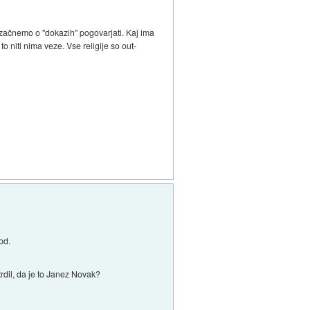
o začnemo o "dokazih" pogovarjati. Kaj ima
o niti nima veze. Vse religije so out-
pd.
 trdil, da je to Janez Novak?