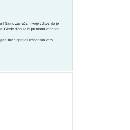
eren! Samo zavračam tvoje trditve, da je
bra! Glede dioniza bi pa moral vedet da
gani lažje sprejeli krščansko vero.