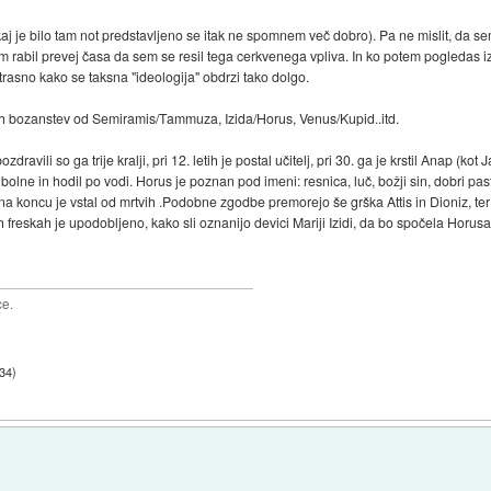
aj je bilo tam not predstavljeno se itak ne spomnem več dobro). Pa ne mislit, da sem
 rabil prevej časa da sem se resil tega cerkvenega vpliva. In ko potem pogledas iz 
strasno kako se taksna "ideologija" obdrzi tako dolgo.
sih bozanstev od Semiramis/Tammuza, Izida/Horus, Venus/Kupid..itd.
zdravili so ga trije kralji, pri 12. letih je postal učitelj, pri 30. ga je krstil Anap (k
 bolne in hodil po vodi. Horus je poznan pod imeni: resnica, luč, božji sin, dobri pasti
n, na koncu je vstal od mrtvih .Podobne zgodbe premorejo še grška Attis in Dioniz, ter in
h freskah je upodobljeno, kako sli oznanijo devici Mariji Izidi, da bo spočela Horusa
ce.
:34
)