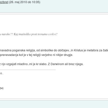
gzibret
(
26. maj 2010 ob 10:35
)
tu narobe?? Kaj imaštoliko proti trenutno cerkvi?
adna poganska religija, od simbolike do običajev...in Kristus je metafora za čaščen
renevadanja kot je v tej religiji verjetno ni nikjer drugje.
n z njo vzgajati mladino..mi je kr slabo. Z Darwinom ali brez njega.
ce.
:34
)