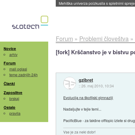
Mehiška univerza poizkusila s spletnimi sprejem
Forum
»
Problemi človeštva
»
Novice
[fork] Krščanstvo je v bistvu 
arhiv
Forum
mali oglasi
teme zadnjih 24h
gzibret
Članki
::
26. maj 2010, 10:34
Zaposlitve
Evolucija na škofijski gimnaziji
brskaj
Ostalo
Nadaljujte v tejle temi...
pravila
PacificBlue - za takšne offtopic izlete si drug
Vse je za neki dobr!