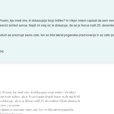
st. Prosim, kje imaš vire, ki dokazujejo tvojo trditev? In nikjer nisem napisal da sem v
 resnici simbol sonca. Najdi mi vsaj vir, ki dokazuje, da se je Horus rodil 25. decem
 datum se praznuje samo zato, ker so bila takrat poganska praznovanja in so zato po
:34
)
ist. Prosim, kje imaš vire, ki dokazujejo tvojo trditev? In nikjer
 tvoje trditve, da je Jezus kopija drugih bogov in da naj bi bil
 ki dokazuje, da se je Horus rodil 25. decembra! Glede dioniza bi
ezave z jezusom.
Ta datum se praznuje samo zato, ker so bila takrat poganska
li krščansko vero.