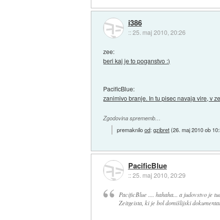
i386
::
25. maj 2010, 20:26
zee:
beri kaj je to poganstvo :)
PacificBlue:
zanimivo branje. In tu pisec navaja vire, v z
Zgodovina sprememb…
premaknilo
od
:
gzibret
(
26. maj 2010 ob 10
PacificBlue
::
25. maj 2010, 20:29
PacificBlue .... hahaha... a judovstvo je 
Zeitgeista, ki je bol domišlijski dokument