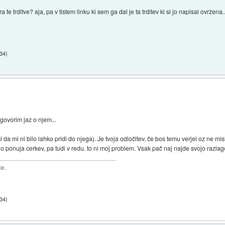
 te trditve? aja, pa v tistem linku ki sem ga dal je ta trditev ki si jo napisal ovržena.
:34
)
 govorim jaz o njem...
da mi ni bilo lahko pridi do njega). Je tvoja odločitev, če bos temu verjel oz ne mi
 jo ponuja cerkev, pa tudi v redu. to ni moj problem. Vsak pač naj najde svojo razlag
ce.
:34
)