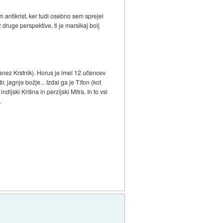
 antikrist, ker tudi osebno sem sprejel
druge perspektive, ti je marsikaj bolj
ot Janez Krstnik). Horus je imel 12 učencev
r, jagnje božje... Izdal ga je Tifon (kot
dijski Krišna in perzijski Mitra. In to vsi
.