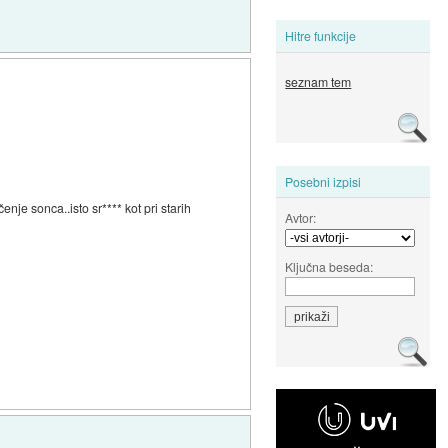
Hitre funkcije
seznam tem
Posebni izpisi
je sonca..isto sr**** kot pri starih
Avtor:
Ključna beseda: