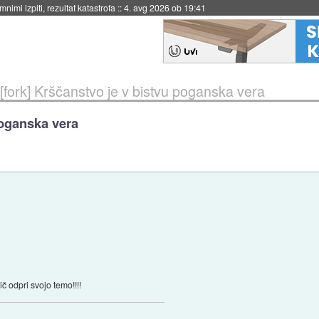
nimi izpiti, rezultat katastrofa
::
4. avg 2026 ob 19:41
[fork] Krščanstvo je v bistvu poganska vera
poganska vera
ič odpri svojo temo!!!!