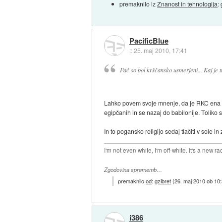
premaknilo iz
Znanost in tehnologija
:
PacificBlue
::
25. maj 2010, 17:41
Pač so bol krščansko usmerjeni... Kaj je 
Lahko povem svoje mnenje, da je RKC ena nav
egipčanih in se nazaj do babilonije. Toliko sp
In to pogansko religijo sedaj tlačiti v sole i
I'm not even white, I'm off-white. It's a new ra
Zgodovina sprememb…
premaknilo
od
:
gzibret
(
26. maj 2010 ob 10
i386