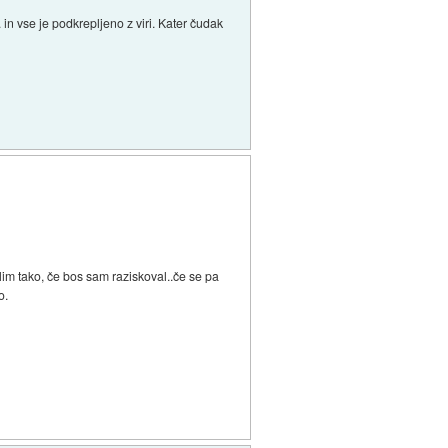
. in vse je podkrepljeno z viri. Kater čudak
slim tako, če bos sam raziskoval..če se pa
o.