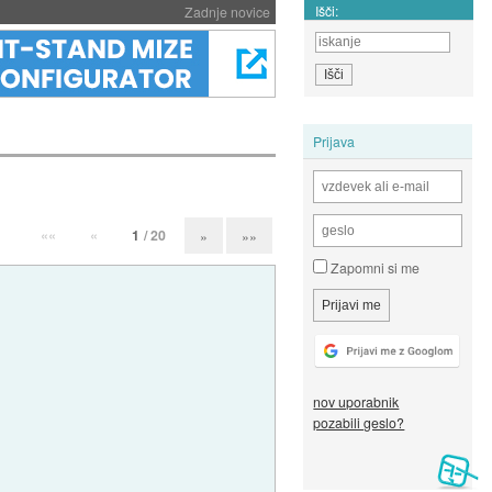
Išči:
Zadnje novice
Prijava
««
«
1
/ 20
»
»»
Zapomni si me
nov uporabnik
pozabili geslo?