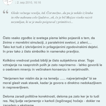
::
2. sep 2010, 16:16
Glede večnega vesolja, itd. Čist možno...da pa je nekdo iz kruha
in ribe nahranu celo ljudstvo...ok, če je bil Mojzes visoko razvit
nezemljan, ki se je malo poigraval z primitivci...
Čisto vsako zgodbo iz svetega pisma lahko pojasniš s tem, da
živimo v morebitni simulaciji, z paralelnimi svetovi, z alieni,...
Tako kot tudi z izkrivljenimi in prilagojenimi zgodovinskimi dejstvi.
In prav tako z čisto simboliko in namensko pravljico.
Kolikšno vrednost podaš bibliji je čisto subjektivna stvar. Togo
vztrajanje na nasprotnih polih je zato neprimerno - lahko govoriš le
o osebnem mnenju in večinskem konsenzu in verjetnostih.
"Verjamem ker mislim da je na temelju ...... najverjetnejše" bi se
moral glasit vsak stavek, kadar je govora o direktno nedokazljivem
in nepreverljivem.
Deloma zaradi politične korektnosti, deloma pa zato ker je to tudi
res. Naj ljudje verjamemjo v karkoli (logičnega) hočejo - dokler ne
zapadejo v ekstreme.