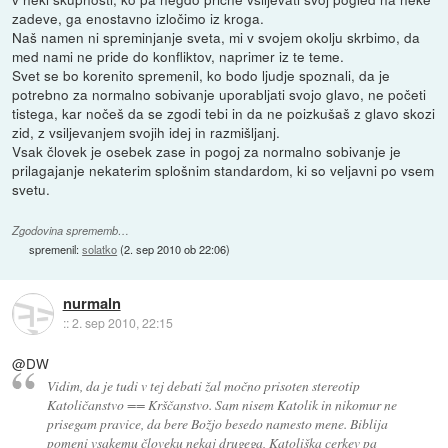
zadeve, ga enostavno izločimo iz kroga.
Naš namen ni spreminjanje sveta, mi v svojem okolju skrbimo, da
med nami ne pride do konfliktov, naprimer iz te teme.
Svet se bo korenito spremenil, ko bodo ljudje spoznali, da je
potrebno za normalno sobivanje uporabljati svojo glavo, ne početi
tistega, kar nočeš da se zgodi tebi in da ne poizkušaš z glavo skozi
zid, z vsiljevanjem svojih idej in razmišljanj.
Vsak človek je osebek zase in pogoj za normalno sobivanje je
prilagajanje nekaterim splošnim standardom, ki so veljavni po vsem
svetu.
Zgodovina sprememb…
spremenil:
solatko
(
2. sep 2010 ob 22:06
)
nurmaln
::
2. sep 2010, 22:15
@DW
Vidim, da je tudi v tej debati žal močno prisoten stereotip
Katoličanstvo == Krščanstvo. Sam nisem Katolik in nikomur ne
prisegam pravice, da bere Božjo besedo namesto mene. Biblija
pomeni vsakemu človeku nekaj drugega, Katoliška cerkev pa