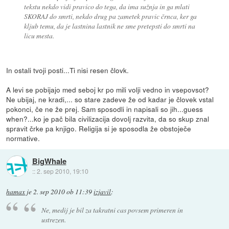
tekstu nekdo vidi pravico do tega, da ima sužnja in ga mlati
SKORAJ do smrti, nekdo drug pa zametek pravic črnca, ker ga
kljub temu, da je lastnina lastnik ne sme pretepsti do smrti na
licu mesta.
In ostali tvoji posti...Ti nisi resen človk.
A levi se pobijajo med seboj kr po mili volji vedno in vsepovsot?
Ne ubijaj, ne kradi,... so stare zadeve že od kadar je človek vstal
pokonci, če ne že prej. Sam sposodli in napisali so jih...guess
when?...ko je pač bila civilizacija dovolj razvita, da so skup znal
spravit črke pa knjigo. Religija si je sposodla že obstoječe
normative.
BigWhale
::
2. sep 2010, 19:10
hamax
je
2. sep 2010 ob 11:39
izjavil
:
Ne, medij je bil za takratni cas povsem primeren in
ustrezen.