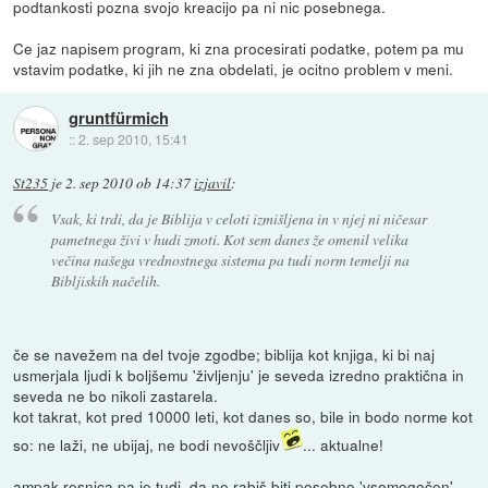
podtankosti pozna svojo kreacijo pa ni nic posebnega.
Ce jaz napisem program, ki zna procesirati podatke, potem pa mu
vstavim podatke, ki jih ne zna obdelati, je ocitno problem v meni.
gruntfürmich
::
2. sep 2010, 15:41
St235
je
2. sep 2010 ob 14:37
izjavil
:
Vsak, ki trdi, da je Biblija v celoti izmišljena in v njej ni ničesar
pametnega živi v hudi zmoti. Kot sem danes že omenil velika
večina našega vrednostnega sistema pa tudi norm temelji na
Bibljiskih načelih.
če se navežem na del tvoje zgodbe; biblija kot knjiga, ki bi naj
usmerjala ljudi k boljšemu 'življenju' je seveda izredno praktična in
seveda ne bo nikoli zastarela.
kot takrat, kot pred 10000 leti, kot danes so, bile in bodo norme kot
so: ne laži, ne ubijaj, ne bodi nevoščljiv
... aktualne!
ampak resnica pa je tudi, da ne rabiš biti posebno 'vsemogočen'