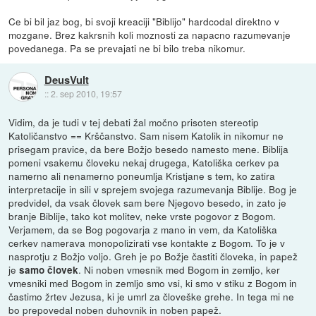
Ce bi bil jaz bog, bi svoji kreaciji "Biblijo" hardcodal direktno v
mozgane. Brez kakrsnih koli moznosti za napacno razumevanje
povedanega. Pa se prevajati ne bi bilo treba nikomur.
DeusVult
::
2. sep 2010, 19:57
Vidim, da je tudi v tej debati žal močno prisoten stereotip
Katoličanstvo == Krščanstvo. Sam nisem Katolik in nikomur ne
prisegam pravice, da bere Božjo besedo namesto mene. Biblija
pomeni vsakemu človeku nekaj drugega, Katoliška cerkev pa
namerno ali nenamerno poneumlja Kristjane s tem, ko zatira
interpretacije in sili v sprejem svojega razumevanja Biblije. Bog je
predvidel, da vsak človek sam bere Njegovo besedo, in zato je
branje Biblije, tako kot molitev, neke vrste pogovor z Bogom.
Verjamem, da se Bog pogovarja z mano in vem, da Katoliška
cerkev namerava monopolizirati vse kontakte z Bogom. To je v
nasprotju z Božjo voljo. Greh je po Božje častiti človeka, in papež
je
. Ni noben vmesnik med Bogom in zemljo, ker
samo človek
vmesniki med Bogom in zemljo smo vsi, ki smo v stiku z Bogom in
častimo žrtev Jezusa, ki je umrl za človeške grehe. In tega mi ne
bo prepovedal noben duhovnik in noben papež.