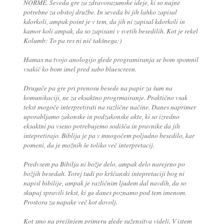
NORME. Seveda gre za zdravorazumske ideje, ki so nujne
potrebne za obstoj družbe. In seveda bi jih lahko zapisal
kdorkoli, ampak point je v tem, da jih ni zapisal kdorkoli in
kamor koli ampak, da so zapisani v svetih besedilih. Kot je rekel
Kolumb: To pa res ni nič takšnega:)
Hamax na tvojo anologijo glede programiranja se bom spomnil
vsakič ko bom imel pred sabo bluescreen.
Drugače pa gre pri prenosu besede na papir za šum na
komunikaciji, ne za eksaktno progrmairanje. Praktično vsak
tekst mogoče interpretirati na različne načine. Danes naprimer
uporabljamo zakonske in podzakonske akte, ki so izredno
eksaktni pa vseno potrebujemo sodišča in pravnike da jih
intepretirajo. Biblija je pa v mnogočem poljudno besedilo, kar
pomeni, da je možnih še toliko več interpretacij.
Predvsem pa Bibilja ni božje delo, ampak delo narejeno po
božjih besedah. Torej tudi po krščanski intepretaciji bog ni
napisl bibilije, ampak je različnim ljudem dal navdih, da so
skupaj spravili tekst, ki ga danes poznamo pod tem imenom.
Prostora za napake več kot dovolj.
Kot smo na prejšnjem primeru glede sužensjtva videli. V istem