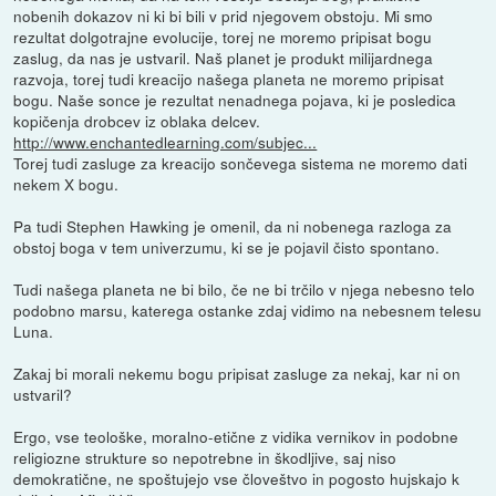
nobenih dokazov ni ki bi bili v prid njegovem obstoju. Mi smo
rezultat dolgotrajne evolucije, torej ne moremo pripisat bogu
zaslug, da nas je ustvaril. Naš planet je produkt milijardnega
razvoja, torej tudi kreacijo našega planeta ne moremo pripisat
bogu. Naše sonce je rezultat nenadnega pojava, ki je posledica
kopičenja drobcev iz oblaka delcev.
http://www.enchantedlearning.com/subjec...
Torej tudi zasluge za kreacijo sončevega sistema ne moremo dati
nekem X bogu.
Pa tudi Stephen Hawking je omenil, da ni nobenega razloga za
obstoj boga v tem univerzumu, ki se je pojavil čisto spontano.
Tudi našega planeta ne bi bilo, če ne bi trčilo v njega nebesno telo
podobno marsu, katerega ostanke zdaj vidimo na nebesnem telesu
Luna.
Zakaj bi morali nekemu bogu pripisat zasluge za nekaj, kar ni on
ustvaril?
Ergo, vse teološke, moralno-etične z vidika vernikov in podobne
religiozne strukture so nepotrebne in škodljive, saj niso
demokratične, ne spoštujejo vse človeštvo in pogosto hujskajo k