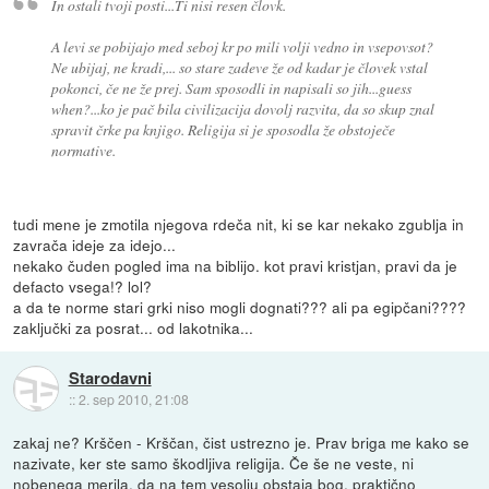
In ostali tvoji posti...Ti nisi resen človk.
A levi se pobijajo med seboj kr po mili volji vedno in vsepovsot?
Ne ubijaj, ne kradi,... so stare zadeve že od kadar je človek vstal
pokonci, če ne že prej. Sam sposodli in napisali so jih...guess
when?...ko je pač bila civilizacija dovolj razvita, da so skup znal
spravit črke pa knjigo. Religija si je sposodla že obstoječe
normative.
tudi mene je zmotila njegova rdeča nit, ki se kar nekako zgublja in
zavrača ideje za idejo...
nekako čuden pogled ima na biblijo. kot pravi kristjan, pravi da je
defacto vsega!? lol?
a da te norme stari grki niso mogli dognati??? ali pa egipčani????
zaključki za posrat... od lakotnika...
Starodavni
::
2. sep 2010, 21:08
zakaj ne? Krščen - Krščan, čist ustrezno je. Prav briga me kako se
nazivate, ker ste samo škodljiva religija. Če še ne veste, ni
nobenega merila, da na tem vesolju obstaja bog, praktično