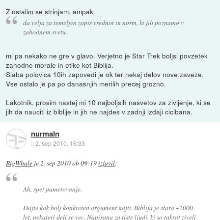
Z ostalim se strinjam, ampak
da velja za temeljen zapis vrednot in norm, ki jih poznamo v
zahodnem svetu.
mi pa nekako ne gre v glavo. Verjetno je Star Trek boljsi povzetek
zahodne morale in etike kot Biblija.
Slaba polovica 10ih zapovedi je ok ter nekaj delov nove zaveze.
Vse ostalo je pa po danasnjih merilih precej grozno.
Lakotnik, prosim nastej mi 10 najboljsih nasvetov za zivljenje, ki se
jih da nauciti iz biblije in jih ne najdes v zadnji izdaji cicibana.
nurmaln
::
2. sep 2010, 16:33
BigWhale
je
2. sep 2010 ob 09:19
izjavil
:
Ah, spet pametovanje.
Dajte kak bolj konkreten argument najti. Biblija je stara ~2000
let, nekateri deli se vec. Napisana za tiste ljudi, ki so takrat ziveli