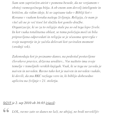
Sam sem zaprisežen ateist v pomenu besede, da ne verjamem v
obstoj vsemogočnega bitja. A ob enem sem dovolj inteligente in
kritičen, da vidim ideje, ki so zapisane tako v Bibliji kot v
Koranu v vsakem koraku našega življenja. Religija, če nam je
všeč ali ne je več tisoč let služila kot gonilo družbe.
Organizacije, ki so za to religijo stale pa so od tega lepo živele.
In kot vsaka totalitarna oblast, se temu položaju moči ni bila
pripravljena odpovedati in religija se je sčasoma sprevrgla v
svoje nasprotje in je začela delovati kot zaviralen moment
(srednji vek).
Zakonodaja kot jo poznamo danes, na pedestal postavljene
človekove pravice, državna ureditev... Vse našteto ima svoje
temelje v temeljnih verskih knjigah. Vsak, ki se tega ne zaveda je
naiven in neveden. Ravno tako kot je naiven in neveden vsakdo,
ki dovili, da mu RKC razlaga vero in, ki biblijo dobesedno
aplicira na življnje v 21. stoletju.
St235
je
2. sep 2010 ob 16:03
izjavil
:
LOL, ravno zato so danes ne laži, ne ubijaj, ne bodi nevoščljiv