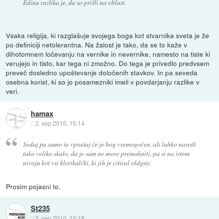
Edina razlika je, da so prišli na oblast.
Vsaka religija, ki razglašuje svojega boga kot stvarnika sveta je že
po definiciji netolerantna. Na žalost je tako, da se to kaže v
dihotomnem ločevanju na vernike in nevernike, namesto na tiste ki
verujejo in tisto, kar tega ni zmožno. Do tega je privedlo predvsem
preveč dosledno upoštevanje določenih stavkov. In pa seveda
osebna korist, ki so jo posamezniki imeli v povdarjanju razlike v
veri.
hamax
::
2. sep 2010, 15:14
Sedaj pa samo še vprašaj če je bog vsemogočen, ali lahko naredi
tako veliko skalo, da je sam ne more premakniti, pa si na istem
nivoju kot vsi klerikalčki, ki jih je citiral oldguy.
Prosim pojasni to.
St235
::
2. sep 2010, 15:18