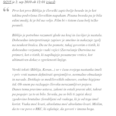
St235
je
2. sep 2010 ob 12:01
izjavil
:
Prvo kot prvo Biblija je človeški zapis božje besede in je kot
takšna podvržena človeškim napakam. Pisana beseda pa je bila
edini medij, ki je bil na voljo. Film bi v tistem času bolj težko
posneli.
Biblijo je potrebno razumeti glede na kraj in čas kjer je nastala.
Dobesedno interpretiranje zapisov je smešno in nakazuje zgolj
na neukost bralca. Da ne bo pomote, tukaj govorim o tistih, ki
dobesedno verjamejo vsaki vejici (Zavračanje Darwina na
primer), kot o tistih, ki napihujejo posamezne vrstice, kot
ultimativen dokaz o zgrešenosti knjige.
Verski teksti (Biblija, Koran...) so v času svojega nastanka imeli
v priv vrsti namen definitrati sprejemljivo, normalno obnašanje
in navade. Dotikajo se medčloveških odnosov, osebne higijene
itd. Ob enem pa razlagajo človeku nerazumljiver pojave.
Danes temu pravimo ustava, zakoni in ostali pravni akti, takrat
pa pogojev za to ni bilo. Seveda, pa so bili ti zapisi skozi
zgodovino brutalno zlorabljeni od vsakega, ki je od tega imel
korist. Vsaka moč kvari, absolutna moč absolutno kvari. Mislim,
da to vse pove o RKC, ki oglašuje, da govori v imenu boga.