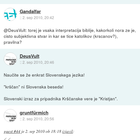
Gandalfar
::
2. sep 2010, 20:42
@DeusVult: torej je vsaka interpretacija biblije, kakorkoli nora ze je,
cisto subjektivna stvar in kar se tice katolikov (krscanov?),
pravilna?
DeusVult
::
2. sep 2010, 20:46
Naučite se že enkrat Slovenskega jezika!
"krščan" ni Slovenska beseda!
Slovenski izraz za pripadnika Krščanske vere je "Kristjan".
gruntfürmich
::
2. sep 2010, 20:56
guest #44
je
2. sep 2010 ob 18:18
izjavil
: