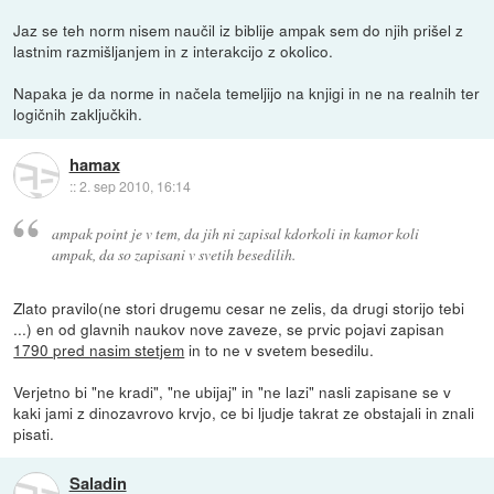
Jaz se teh norm nisem naučil iz biblije ampak sem do njih prišel z
lastnim razmišljanjem in z interakcijo z okolico.
Napaka je da norme in načela temeljijo na knjigi in ne na realnih ter
logičnih zaključkih.
hamax
::
2. sep 2010, 16:14
ampak point je v tem, da jih ni zapisal kdorkoli in kamor koli
ampak, da so zapisani v svetih besedilih.
Zlato pravilo(ne stori drugemu cesar ne zelis, da drugi storijo tebi
...) en od glavnih naukov nove zaveze, se prvic pojavi zapisan
1790 pred nasim stetjem
in to ne v svetem besedilu.
Verjetno bi "ne kradi", "ne ubijaj" in "ne lazi" nasli zapisane se v
kaki jami z dinozavrovo krvjo, ce bi ljudje takrat ze obstajali in znali
pisati.
Saladin