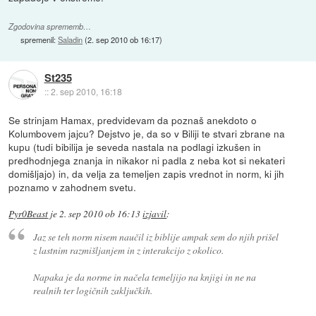
Zgodovina sprememb…
spremenil:
Saladin
(
2. sep 2010 ob 16:17
)
St235
::
2. sep 2010, 16:18
Se strinjam Hamax, predvidevam da poznaš anekdoto o
Kolumbovem jajcu? Dejstvo je, da so v Biliji te stvari zbrane na
kupu (tudi bibilija je seveda nastala na podlagi izkušen in
predhodnjega znanja in nikakor ni padla z neba kot si nekateri
domišljajo) in, da velja za temeljen zapis vrednot in norm, ki jih
poznamo v zahodnem svetu.
Pyr0Beast
je
2. sep 2010 ob 16:13
izjavil
:
Jaz se teh norm nisem naučil iz biblije ampak sem do njih prišel
z lastnim razmišljanjem in z interakcijo z okolico.
Napaka je da norme in načela temeljijo na knjigi in ne na
realnih ter logičnih zaključkih.