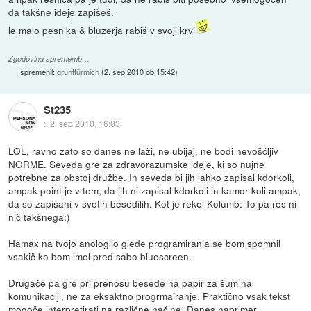
da takšne ideje zapišeš.
le malo pesnika & bluzerja rabiš v svoji krvi
Zgodovina sprememb…
spremenil:
gruntfürmich
(
2. sep 2010 ob 15:42
)
St235
::
2. sep 2010, 16:03
LOL, ravno zato so danes ne laži, ne ubijaj, ne bodi nevoščljiv
NORME. Seveda gre za zdravorazumske ideje, ki so nujne
potrebne za obstoj družbe. In seveda bi jih lahko zapisal kdorkoli,
ampak point je v tem, da jih ni zapisal kdorkoli in kamor koli ampak,
da so zapisani v svetih besedilih. Kot je rekel Kolumb: To pa res ni
nič takšnega:)
Hamax na tvojo anologijo glede programiranja se bom spomnil
vsakič ko bom imel pred sabo bluescreen.
Drugače pa gre pri prenosu besede na papir za šum na
komunikaciji, ne za eksaktno progrmairanje. Praktično vsak tekst
mogoče interpretirati na različne načine. Danes naprimer