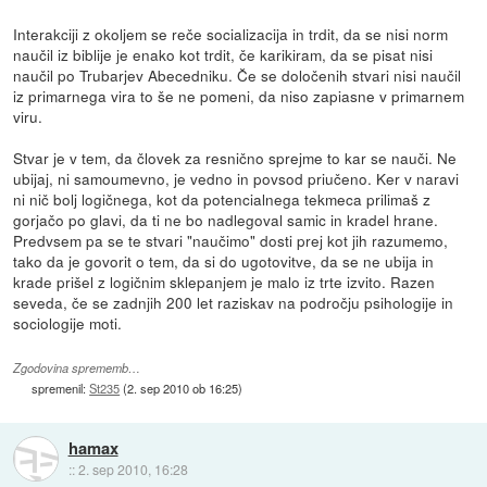
Interakciji z okoljem se reče socializacija in trdit, da se nisi norm
naučil iz biblije je enako kot trdit, če karikiram, da se pisat nisi
naučil po Trubarjev Abecedniku. Če se določenih stvari nisi naučil
iz primarnega vira to še ne pomeni, da niso zapiasne v primarnem
viru.
Stvar je v tem, da človek za resnično sprejme to kar se nauči. Ne
ubijaj, ni samoumevno, je vedno in povsod priučeno. Ker v naravi
ni nič bolj logičnega, kot da potencialnega tekmeca prilimaš z
gorjačo po glavi, da ti ne bo nadlegoval samic in kradel hrane.
Predvsem pa se te stvari "naučimo" dosti prej kot jih razumemo,
tako da je govorit o tem, da si do ugotovitve, da se ne ubija in
krade prišel z logičnim sklepanjem je malo iz trte izvito. Razen
seveda, če se zadnjih 200 let raziskav na področju psihologije in
sociologije moti.
Zgodovina sprememb…
spremenil:
St235
(
2. sep 2010 ob 16:25
)
hamax
::
2. sep 2010, 16:28