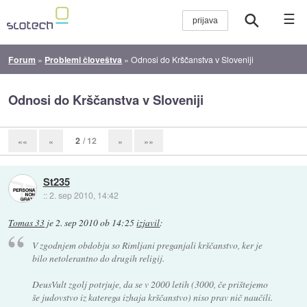
☰
Forum
»
Problemi človeštva
»
Odnosi do Krščanstva v Sloveniji
Odnosi do Krščanstva v Sloveniji
2
/ 12
««
«
»
»»
St235
::
2. sep 2010, 14:42
Tomas 33
je
2. sep 2010 ob 14:25
izjavil
:
V zgodnjem obdobju so Rimljani preganjali krščanstvo, ker je
bilo netolerantno do drugih religij.
DeusVult zgolj potrjuje, da se v 2000 letih (3000, če prištejemo
še judovstvo iz katerega izhaja krščanstvo) niso prav nič naučili.