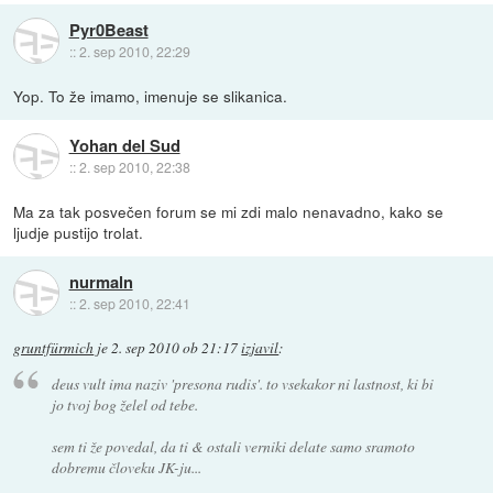
Pyr0Beast
::
2. sep 2010, 22:29
Yop. To že imamo, imenuje se slikanica.
Yohan del Sud
::
2. sep 2010, 22:38
Ma za tak posvečen forum se mi zdi malo nenavadno, kako se
ljudje pustijo trolat.
nurmaln
::
2. sep 2010, 22:41
gruntfürmich
je
2. sep 2010 ob 21:17
izjavil
:
deus vult ima naziv 'presona rudis'. to vsekakor ni lastnost, ki bi
jo tvoj bog želel od tebe.
sem ti že povedal, da ti & ostali verniki delate samo sramoto
dobremu človeku JK-ju...