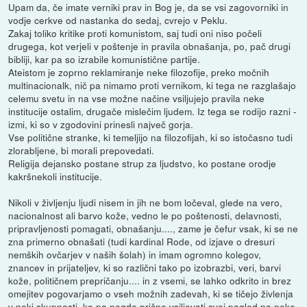
Upam da, če imate verniki prav in Bog je, da se vsi zagovorniki in
vodje cerkve od nastanka do sedaj, cvrejo v Peklu.
Zakaj toliko kritike proti komunistom, saj tudi oni niso počeli
drugega, kot verjeli v poštenje in pravila obnašanja, po, pač drugi
bibliji, kar pa so izrabile komunistične partije.
Ateistom je zoprno reklamiranje neke filozofije, preko močnih
multinacionalk, nič pa nimamo proti vernikom, ki tega ne razglašajo
celemu svetu in na vse možne načine vsiljujejo pravila neke
institucije ostalim, drugače mislečim ljudem. Iz tega se rodijo razni -
izmi, ki so v zgodovini prinesli največ gorja.
Vse politične stranke, ki temeljijo na filozofijah, ki so istočasno tudi
zlorabljene, bi morali prepovedati.
Religija dejansko postane strup za ljudstvo, ko postane orodje
kakršnekoli institucije.
Nikoli v življenju ljudi nisem in jih ne bom ločeval, glede na vero,
nacionalnost ali barvo kože, vedno le po poštenosti, delavnosti,
pripravljenosti pomagati, obnašanju...., zame je čefur vsak, ki se ne
zna primerno obnašati (tudi kardinal Rode, od izjave o dresuri
nemških ovčarjev v naših šolah) in imam ogromno kolegov,
znancev in prijateljev, ki so različni tako po izobrazbi, veri, barvi
kože, političnem prepričanju.... in z vsemi, se lahko odkrito in brez
omejitev pogovarjamo o vseh možnih zadevah, ki se tičejo živlenja
v neki skupnosti, ko pa negdo prične vsiljevati svoj pogled na neke