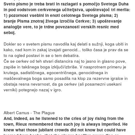
Sveto pismo je treba brati in razlagati s pomočjo Svetega Duha
in pod vodstvom cerkvenega učiteljstva, upoštevajoč tri merila:
1) pozornost vsebini in enoti celotnega Svetega pisma; 2)
branje Pisma znotraj živega izročila Cerkve; 3) upoštevanje
analogije vere, to je trdne povezanosti verskih resnic med
seboj.
Dokler so v svetem pismu navodila kaj delati s sužnji, koga ubiti in
kako, nad kom in zakaj izvajati genocid... toliko časa je prav da se
to na ogled postavi in se o tem debatira.
Če se cerkev od teh stvari distancira naj to jasno in glasno pove,
zapiše in takšnega boga izključi/izbriše. V nasprotnem primeru je
krutega, sadističnega, egocentričnega, genocidnega in
maščevalnega boga samo posadila na klop za rezervne igralce in
obstaja resna nevarnost, da ga cerkev (ali posamezni usekani
verniki) potegnejo nazaj v igro.
Albert Camus - The Plague
And, indeed, as he listened to the cries of joy rising from the
town, Rieux remembered that such joy is always imperiled. He
knew what those jubilant crowds did not know but could have