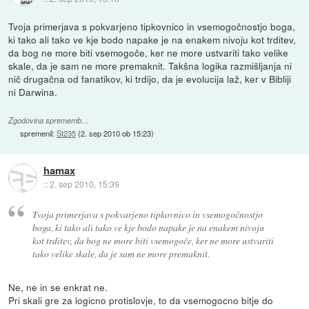
Tvoja primerjava s pokvarjeno tipkovnico in vsemogočnostjo boga,
ki tako ali tako ve kje bodo napake je na enakem nivoju kot trditev,
da bog ne more biti vsemogoče, ker ne more ustvariti tako velike
skale, da je sam ne more premaknit. Takšna logika razmišljanja ni
nič drugačna od fanatikov, ki trdijo, da je evolucija laž, ker v Bibliji
ni Darwina.
Zgodovina sprememb…
spremenil:
St235
(
2. sep 2010 ob 15:23
)
hamax
::
2. sep 2010, 15:39
Tvoja primerjava s pokvarjeno tipkovnico in vsemogočnostjo
boga, ki tako ali tako ve kje bodo napake je na enakem nivoju
kot trditev, da bog ne more biti vsemogoče, ker ne more ustvariti
tako velike skale, da je sam ne more premaknit.
Ne, ne in se enkrat ne.
Pri skali gre za logicno protislovje, to da vsemogocno bitje do