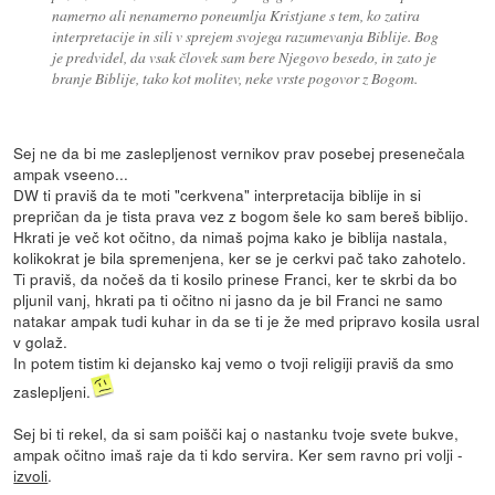
namerno ali nenamerno poneumlja Kristjane s tem, ko zatira
interpretacije in sili v sprejem svojega razumevanja Biblije. Bog
je predvidel, da vsak človek sam bere Njegovo besedo, in zato je
branje Biblije, tako kot molitev, neke vrste pogovor z Bogom.
Sej ne da bi me zaslepljenost vernikov prav posebej presenečala
ampak vseeno...
DW ti praviš da te moti "cerkvena" interpretacija biblije in si
prepričan da je tista prava vez z bogom šele ko sam bereš biblijo.
Hkrati je več kot očitno, da nimaš pojma kako je biblija nastala,
kolikokrat je bila spremenjena, ker se je cerkvi pač tako zahotelo.
Ti praviš, da nočeš da ti kosilo prinese Franci, ker te skrbi da bo
pljunil vanj, hkrati pa ti očitno ni jasno da je bil Franci ne samo
natakar ampak tudi kuhar in da se ti je že med pripravo kosila usral
v golaž.
In potem tistim ki dejansko kaj vemo o tvoji religiji praviš da smo
zaslepljeni.
Sej bi ti rekel, da si sam poišči kaj o nastanku tvoje svete bukve,
ampak očitno imaš raje da ti kdo servira. Ker sem ravno pri volji -
izvoli
.