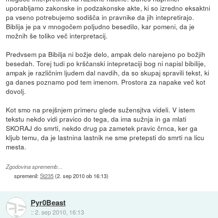
uporabljamo zakonske in podzakonske akte, ki so izredno eksaktni
pa vseno potrebujemo sodišča in pravnike da jih intepretirajo.
Biblija je pa v mnogočem poljudno besedilo, kar pomeni, da je
možnih še toliko več interpretacij.
Predvsem pa Bibilja ni božje delo, ampak delo narejeno po božjih
besedah. Torej tudi po krščanski intepretaciji bog ni napisl bibilije,
ampak je različnim ljudem dal navdih, da so skupaj spravili tekst, ki
ga danes poznamo pod tem imenom. Prostora za napake več kot
dovolj.
Kot smo na prejšnjem primeru glede sužensjtva videli. V istem
tekstu nekdo vidi pravico do tega, da ima sužnja in ga mlati
SKORAJ do smrti, nekdo drug pa zametek pravic črnca, ker ga
kljub temu, da je lastnina lastnik ne sme pretepsti do smrti na licu
mesta.
Zgodovina sprememb…
spremenil:
St235
(
2. sep 2010 ob 16:13
)
Pyr0Beast
::
2. sep 2010, 16:13