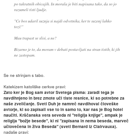
po takratnih obicajih. In morala je biti napisana tako, da so jo
razumeli tisti ljudje.
"Ce bos udaril suznja si najdi odvetnika, ker te suzenj lahko
tozi!"
Mau trapast se slisi, a ne?
Bizarno je to, da moram v debati postavljati na stran tistih, ki jih
ne zastopam.
Se ne strinjam s tabo.
Katekizem katoliške cerkve pravi:
Zato ker je Bog sam avtor Svetega pisma: zaradi tega je
navdihnjeno in brez zmote uči tiste resnice, ki so potrebne za
naše zveličanje. Sveti Duh je namreč navdihoval človeške
avtorje, ki so zapisali vse to in samo to, kar nas je Bog hotel
naučiti. Krščanska vera seveda ni "religija knjige", ampak je
religija "božje besede", ki ni "zapisana in nema beseda, marveč
učlovečena in živa Beseda" (sveti Bernard iz Clairvauxa).
nadalje pravi: