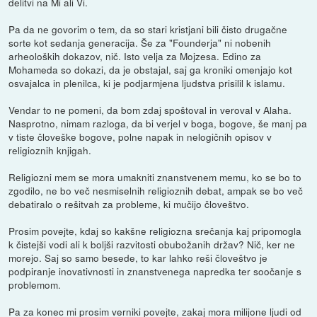
delitvi na Mi ali Vi.
Pa da ne govorim o tem, da so stari kristjani bili čisto drugačne
sorte kot sedanja generacija. Še za "Founderja" ni nobenih
arheoloških dokazov, nič. Isto velja za Mojzesa. Edino za
Mohameda so dokazi, da je obstajal, saj ga kroniki omenjajo kot
osvajalca in plenilca, ki je podjarmjena ljudstva prisilil k islamu.
Vendar to ne pomeni, da bom zdaj spoštoval in veroval v Alaha.
Nasprotno, nimam razloga, da bi verjel v boga, bogove, še manj pa
v tiste človeške bogove, polne napak in nelogičnih opisov v
religioznih knjigah.
Religiozni mem se mora umakniti znanstvenem memu, ko se bo to
zgodilo, ne bo več nesmiselnih religioznih debat, ampak se bo več
debatiralo o rešitvah za probleme, ki mučijo človeštvo.
Prosim povejte, kdaj so kakšne religiozna srečanja kaj pripomogla
k čistejši vodi ali k boljši razvitosti obubožanih držav? Nič, ker ne
morejo. Saj so samo besede, to kar lahko reši človeštvo je
podpiranje inovativnosti in znanstvenega napredka ter soočanje s
problemom.
Pa za konec mi prosim verniki povejte, zakaj mora milijone ljudi od