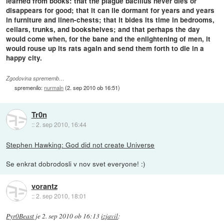
learned from books: that the plague bacillus never dies or
disappears for good; that it can lie dormant for years and years
in furniture and linen-chests; that it bides its time in bedrooms,
cellars, trunks, and bookshelves; and that perhaps the day
would come when, for the bane and the enlightening of men, it
would rouse up its rats again and send them forth to die in a
happy city.
Zgodovina sprememb…
spremenilo:
nurmaln
(
2. sep 2010 ob 16:51
)
Tr0n
::
2. sep 2010, 16:44
Stephen Hawking: God did not create Universe
Se enkrat dobrodosli v nov svet everyone! :)
vorantz
::
2. sep 2010, 18:01
Pyr0Beast
je
2. sep 2010 ob 16:13
izjavil
: