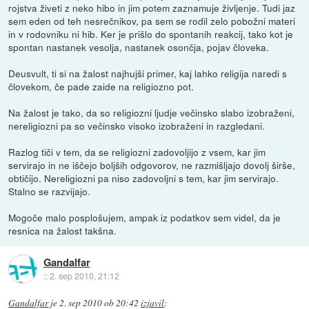
rojstva živeti z neko hibo in jim potem zaznamuje življenje. Tudi jaz
sem eden od teh nesrečnikov, pa sem se rodil zelo pobožni materi
in v rodovniku ni hib. Ker je prišlo do spontanih reakcij, tako kot je
spontan nastanek vesolja, nastanek osončja, pojav človeka.
Deusvult, ti si na žalost najhujši primer, kaj lahko religija naredi s
človekom, če pade zaide na religiozno pot.
Na žalost je tako, da so religiozni ljudje večinsko slabo izobraženi,
nereligiozni pa so večinsko visoko izobraženi in razgledani.
Razlog tiči v tem, da se religiozni zadovoljijo z vsem, kar jim
servirajo in ne iščejo boljših odgovorov, ne razmišljajo dovolj širše,
obtičijo. Nereligiozni pa niso zadovoljni s tem, kar jim servirajo.
Stalno se razvijajo.
Mogoče malo posplošujem, ampak iz podatkov sem videl, da je
resnica na žalost takšna.
Gandalfar
::
2. sep 2010, 21:12
Gandalfar
je
2. sep 2010 ob 20:42
izjavil
: