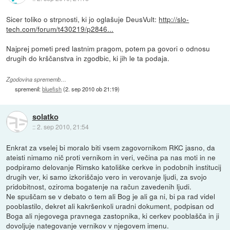
Sicer toliko o strpnosti, ki jo oglašuje DeusVult:
http://slo-
tech.com/forum/t430219/p2846...
Najprej pometi pred lastnim pragom, potem pa govori o odnosu
drugih do krščanstva in zgodbic, ki jih le ta podaja.
Zgodovina sprememb…
spremenil:
bluefish
(
2. sep 2010 ob 21:19
)
solatko
::
2. sep 2010, 21:54
Enkrat za vselej bi moralo biti vsem zagovornikom RKC jasno, da
ateisti nimamo nič proti vernikom in veri, večina pa nas moti in ne
podpiramo delovanje Rimsko katoliške cerkve in podobnih institucij
drugih ver, ki samo izkoriščajo vero in verovanje ljudi, za svojo
pridobitnost, oziroma bogatenje na račun zavedenih ljudi.
Ne spuščam se v debato o tem ali Bog je ali ga ni, bi pa rad videl
pooblastilo, dekret ali kakršenkoli uradni dokument, podpisan od
Boga ali njegovega pravnega zastopnika, ki cerkev pooblašča in ji
dovoljuje nategovanje vernikov v njegovem imenu.