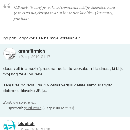
@DeusVult: torej je vsaka interpretacija biblije, kakorkoli nora
ze je, cisto subjektivna stvar in kar se tice katolikov (kristjan?),
pravilna?
no prav. odgovoris se na moje vprasanje?
gruntfürmich
::
2. sep 2010, 21:17
deus vult ima naziv 'presona rudis'. to vsekakor ni lastnost, ki bi jo
tvoj bog želel od tebe.
sem ti že povedal, da ti & ostali verniki delate samo sramoto
dobremu človeku JK-ju...
Zgodovina sprememb…
spremenil:
gruntfürmich
(
2. sep 2010 ob 21:17
)
bluefish
::
2. sep 2010, 21:18