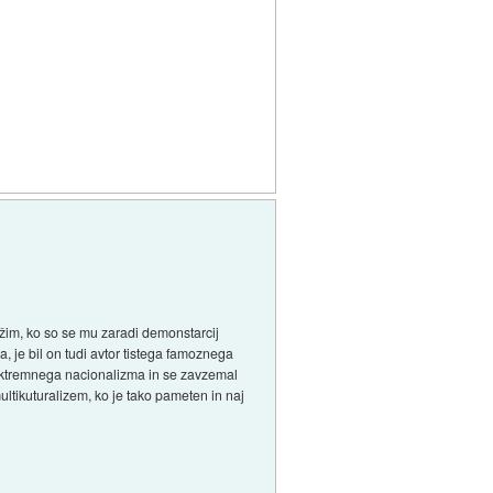
 režim, ko so se mu zaradi demonstarcij
, je bil on tudi avtor tistega famoznega
ektremnega nacionalizma in se zavzemal
ultikuturalizem, ko je tako pameten in naj