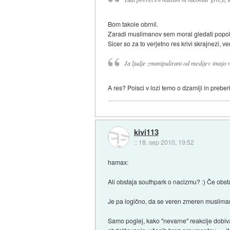
Bom takole obrnil.
Zaradi muslimanov sem moral gledati popo
Sicer so za to verjetno res krivi skrajnezi
Ja ljudje zmanipulirani od medijev imajo
A res? Poisci v lozi temo o dzamiji in preb
kivi113
::
18. sep 2010, 19:52
hamax:
Ali obstaja southpark o nacizmu? :) Če obstaj
Je pa logično, da se veren zmeren musliman
Samo poglej, kako "nevarne" reakcije dobivamo