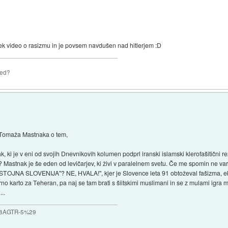
nek video o rasizmu in je povsem navdušen nad hitlerjem :D
zed?
 Tomaža Mastnaka o tem,
nak, ki je v eni od svojih Dnevnikovih kolumen podprl iranski islamski klerofašitični
 Mastnak je še eden od levičarjev, ki živi v paralelnem svetu. Če me spomin ne vara
OSTOJNA SLOVENIJA"? NE, HVALA!", kjer je Slovence leta 91 obtoževal fašizma, 
o karto za Teheran, pa naj se tam brati s šiitskimi muslimani in se z mulami igra m
..
_%28AGTR-5%29