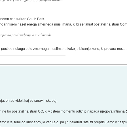
lnoma cenzuriran South Park.
, vendar nisem nasel enega zmernega muslimana, ki bi se takrat postavil na stran Co
 napačno predstavljanje o muslimanih.
eri post od nekega zelo zmernega muslimana kako je bicanje zene, ki prevara moza,
a, bi rad videl, kaj so spravili skupaj.
 ne bo postavil na stran CC, ki v tistem momentu odkrito napada njegova intimna č
 v tej temi od kristjanov, ki verujejo, pa jih nekateri "ateisti prepričujemo v naspr