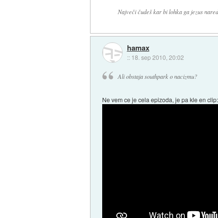
Največi čudeš kar bi lohka ga jezus nared
hamax
::
18. sep 2010, 20:02
Ali obstaja southpark o nacizmu?
Ne vem ce je cela epizoda, je pa kle en clip