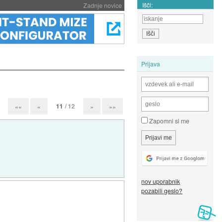
Išči:
Zadnje novice
Prijava
11
/ 12
««
«
»
»»
Zapomni si me
nov uporabnik
pozabili geslo?