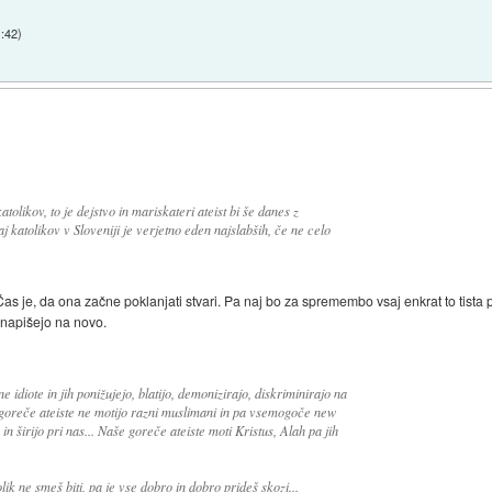
1:42
)
tolikov, to je dejstvo in mariskateri ateist bi še danes z
aj katolikov v Sloveniji je verjetno eden najslabših, če ne celo
 Čas je, da ona začne poklanjati stvari. Pa naj bo za spremembo vsaj enkrat to tista
o napišejo na novo.
e idiote in jih ponižujejo, blatijo, demonizirajo, diskriminirajo na
 goreče ateiste ne motijo razni muslimani in pa vsemogoče new
in širijo pri nas... Naše goreče ateiste moti Kristus, Alah pa jih
ik ne smeš biti, pa je vse dobro in dobro prideš skozi...