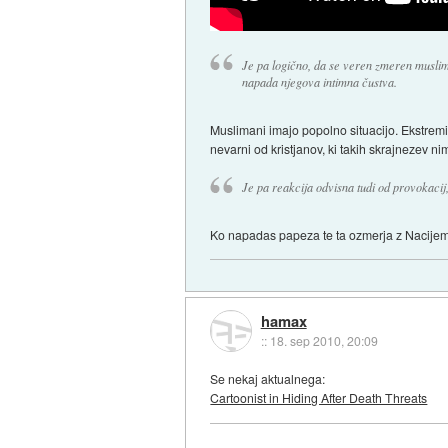
Je pa logično, da se veren zmeren muslim
napada njegova intimna čustva.
Muslimani imajo popolno situacijo. Ekstremis
nevarni od kristjanov, ki takih skrajnezev nim
Je pa reakcija odvisna tudi od provokacij
Ko napadas papeza te ta ozmerja z Nacije
hamax
::
18. sep 2010, 20:09
Se nekaj aktualnega:
Cartoonist in Hiding After Death Threats