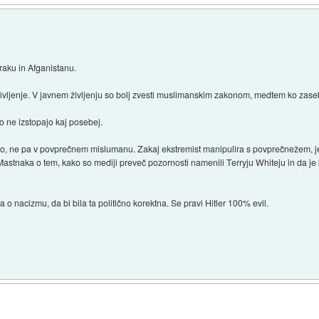
raku in Afganistanu.
 življenje. V javnem življenju so bolj zvesti muslimanskim zakonom, medtem ko zase
ne izstopajo kaj posebej.
vero, ne pa v povprečnem mislumanu. Zakaj ekstremist manipulira s povprečnežem, j
stnaka o tem, kako so mediji preveč pozornosti namenili Terryju Whiteju in da j
 o nacizmu, da bi bila ta politično korektna. Se pravi Hitler 100% evil.