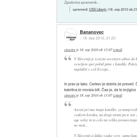
Zgodovina sprememb…
spremenil:
USS Liberty
(
18. sep 2010 ob 2
Bananovec
::
18. sep 2010, 21:20
cirecire
je
18. sep 2010 ob 13:07
izjavil
:
V Sloveniji je izrazito sovražen odnos do ka
veseljem spet polnil jame s katoliki. Polož
najslabši v celi Evropi...
In prav je tako. Cerkev je dobila že preveč.
kakršna bi morala biti. Čas je, da to knjigic
cirecire
je
18. sep 2010 ob 13:07
izjavil
:
Ateisti pri nas imajo katolike za manjvredn
vsakem koraku, na drugi strani pa te iste
age sekte in to celo na veliko promovirajo 
ne moti...
V Sloveniji si lahko vsake vere, samo katol