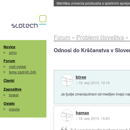
Mehiška univerza poizkusila s spletnimi sprejem
Forum
»
Problemi človeštva
»
Novice
Odnosi do Krščanstva v Sloven
arhiv
Forum
mali oglasi
teme zadnjih 24h
btree
Članki
::
18. sep 2010, 19:16
Zaposlitve
Ja ljudje zmanipulirani od medijev imajo n
brskaj
Ostalo
pravila
hamax
::
18. sep 2010, 19:20
Tudi povrečen muslim ni nikomur grozil, 