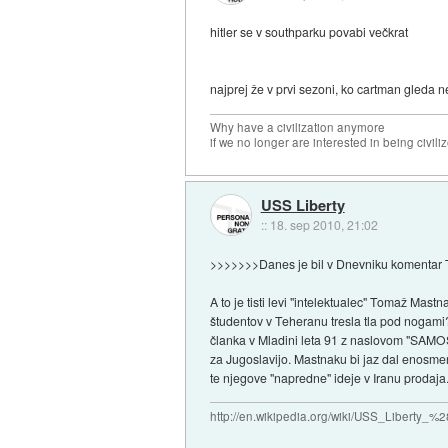
hitler se v southparku povabi večkrat
najprej že v prvi sezoni, ko cartman gleda 
Why have a civilization anymore
if we no longer are interested in being civili
USS Liberty
::
18. sep 2010, 21:02
>>>>>>>Danes je bil v Dnevniku komentar
A to je tisti levi "intelektualec" Tomaž Mast
študentov v Teheranu tresla tla pod nogami?
članka v Mladini leta 91 z naslovom "SAM
za Jugoslavijo. Mastnaku bi jaz dal enosmern
te njegove "napredne" ideje v Iranu prodaja..
http://en.wikipedia.org/wiki/USS_Liberty