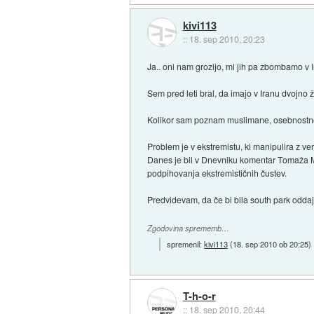
kivi113
::
18. sep 2010, 20:23
Ja.. oni nam grozijo, mi jih pa zbombamo v I
Sem pred leti bral, da imajo v Iranu dvojno
Kolikor sam poznam muslimane, osebnostno 
Problem je v ekstremistu, ki manipulira z 
Danes je bil v Dnevniku komentar Tomaža Ma
podpihovanja ekstremističnih čustev.
Predvidevam, da če bi bila south park oddaja
Zgodovina sprememb…
spremenil:
kivi113
(
18. sep 2010 ob 20:25
)
T-h-o-r
::
18. sep 2010, 20:44