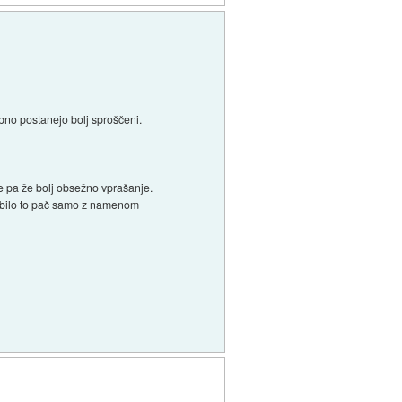
bno postanejo bolj sproščeni.
e pa že bolj obsežno vprašanje.
e bilo to pač samo z namenom