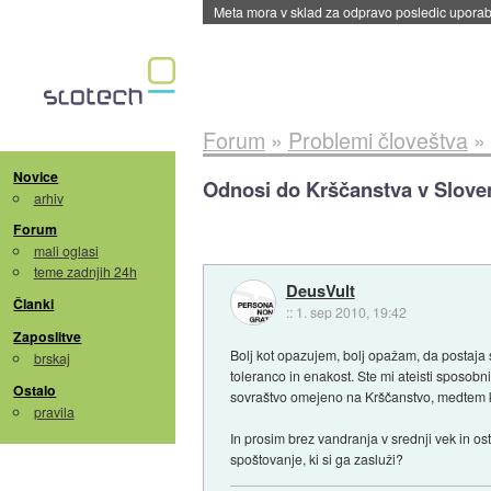
Meta mora v sklad za odpravo posledic uporabe
Forum
»
Problemi človeštva
»
Novice
Odnosi do Krščanstva v Sloven
arhiv
Forum
mali oglasi
teme zadnjih 24h
DeusVult
Članki
::
1. sep 2010, 19:42
Zaposlitve
Bolj kot opazujem, bolj opažam, da postaja s
brskaj
toleranco in enakost. Ste mi ateisti sposobn
Ostalo
sovraštvo omejeno na Krščanstvo, medtem ko
pravila
In prosim brez vandranja v srednji vek in o
spoštovanje, ki si ga zasluži?