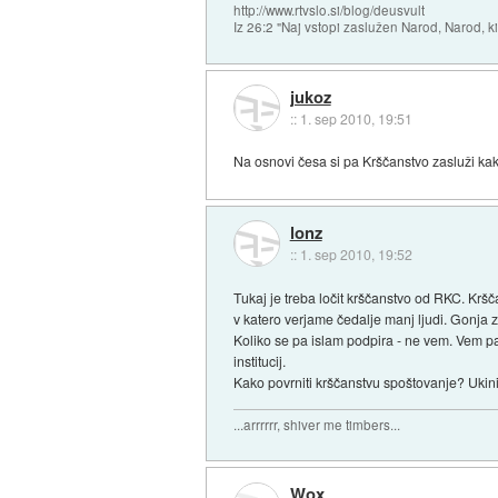
http://www.rtvslo.si/blog/deusvult
Iz 26:2 "Naj vstopi zaslužen Narod, Narod, ki
jukoz
::
1. sep 2010, 19:51
Na osnovi česa si pa Krščanstvo zasluži kak
lonz
::
1. sep 2010, 19:52
Tukaj je treba ločit krščanstvo od RKC. Kršč
v katero verjame čedalje manj ljudi. Gonja z
Koliko se pa islam podpira - ne vem. Vem pa
institucij.
Kako povrniti krščanstvu spoštovanje? Ukin
...arrrrrr, shiver me timbers...
Wox