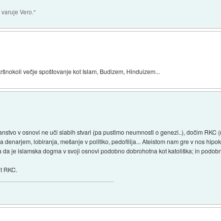
 varuje Vero."
ršnokoli večje spoštovanje kot Islam, Budizem, Hinduizem...
anstvo v osnovi ne uči slabih stvari (pa pustimo neumnosti o genezi..), dočim RKC (r
a denarjem, lobiranja, mešanje v politiko, pedofilija... Ateistom nam gre v nos hipok
 da je islamska dogma v svoji osnovi podobno dobrohotna kot katoliška; in podobno
it RKC.