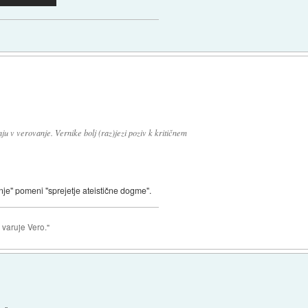
ju v verovanje. Vernike bolj (raz)jezi poziv k kritičnem
anje" pomeni "sprejetje ateistične dogme".
 varuje Vero."