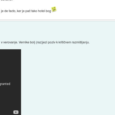
o je de facto, ker je pač tako hotel bog
v verovanje. Vernike bolj (raz)jezi poziv k kritičnem razmišljanju.