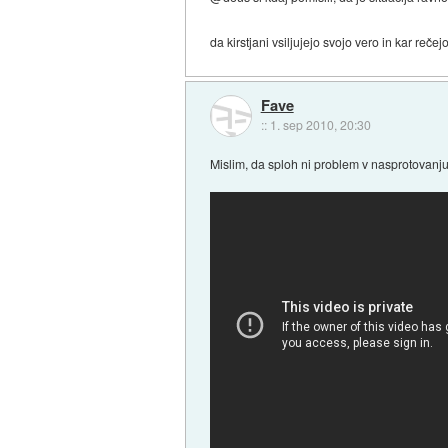
da kirstjani vsiljujejo svojo vero in kar rečej
Fave
::
1. sep 2010, 20:30
Mislim, da sploh ni problem v nasprotovanju 