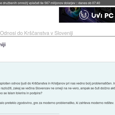
 družbenih omrežij vplačati še 567 milijonov dolarjev
::
danes ob 07:40
Odnosi do Krščanstva v Sloveniji
iji
plošen odnos ljudi do Krščanstva in Kristjanov pri nas vedno bolj problematičen. In t
i razložiti, zakaj se večina Slovencev ne omeji na ne-vero, ampak se čuti dolžno akt
 se Islam tolerira in podpira?
stalo preteklo zgodovino, gre za moderno problematiko, ki zahteva moderno rešitev. 