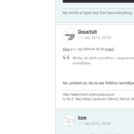
My mind's a hyper tool that fixes everything.
DeusVult
::
1. sep 2010, 20:53
Fave
je
1. sep 2010 ob 20:30
izjavil
:
Mislim, da sploh ni problem v nasprotovan
razmišljanju.
Ne, problem je, da za vas "kritično razmišlj
http://www.rtvslo.si/blog/deusvult
Iz 26:2 "Naj vstopi zaslužen Narod, Narod, ki
kow
::
1. sep 2010, 20:56