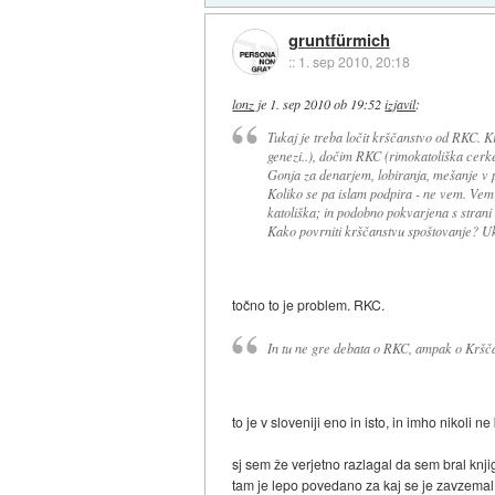
gruntfürmich
::
1. sep 2010, 20:18
lonz
je
1. sep 2010 ob 19:52
izjavil
:
Tukaj je treba ločit krščanstvo od RKC. K
genezi..), dočim RKC (rimokatoliška cerkev
Gonja za denarjem, lobiranja, mešanje v po
Koliko se pa islam podpira - ne vem. Vem
katoliška; in podobno pokvarjena s strani re
Kako povrniti krščanstvu spoštovanje? U
točno to je problem. RKC.
In tu ne gre debata o RKC, ampak o Kršč
to je v sloveniji eno in isto, in imho nikoli n
sj sem že verjetno razlagal da sem bral knji
tam je lepo povedano za kaj se je zavzema