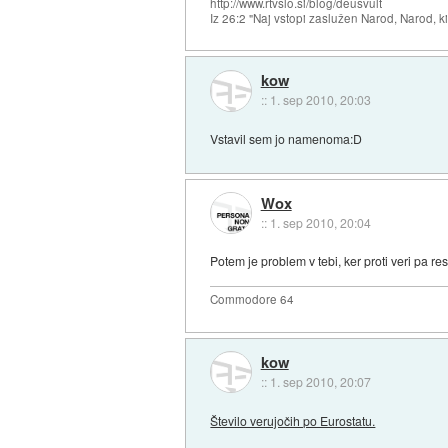
http://www.rtvslo.si/blog/deusvult
Iz 26:2 "Naj vstopi zaslužen Narod, Narod, ki
kow
::
1. sep 2010, 20:03
Vstavil sem jo namenoma:D
Wox
::
1. sep 2010, 20:04
Potem je problem v tebi, ker proti veri pa r
Commodore 64
kow
::
1. sep 2010, 20:07
Število verujočih po Eurostatu.