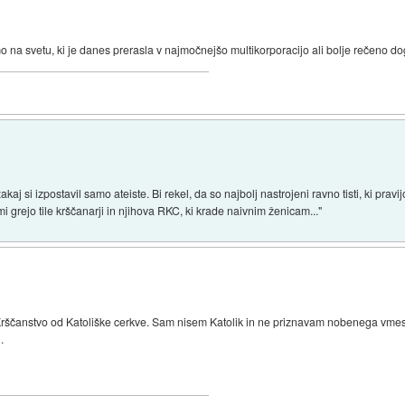
o na svetu, ki je danes prerasla v najmočnejšo multikorporacijo ali bolje rečeno 
kaj si izpostavil samo ateiste. Bi rekel, da so najbolj nastrojeni ravno tisti, ki prav
 mi grejo tile krščanarji in njihova RKC, ki krade naivnim ženicam..."
ti Krščanstvo od Katoliške cerkve. Sam nisem Katolik in ne priznavam nobenega vme
.