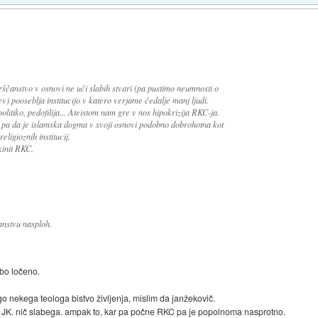
rščanstvo v osnovi ne uči slabih stvari (pa pustimo neumnosti o
) pooseblja institucijo v katero verjame čedalje manj ljudi.
litiko, pedofilija... Ateistom nam gre v nos hipokrizija RKC-ja.
 pa da je islamska dogma v svoji osnovi podobno dobrohotna kot
ligioznih institucij.
kinit RKC.
anstvu nasploh.
e bo ločeno.
go nekega teologa bistvo življenja, mislim da janžekovič.
l JK. nič slabega. ampak to, kar pa počne RKC pa je popolnoma nasprotno.