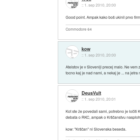
::
1. sep 2010, 20:00
Good point. Ampak kako boš ukinil prvo firm
Commodore 64
kow
::
1. sep 2010, 20:00
Ateistov je v Sloveniji precej malo. Ne vem za
tocno kaj je nad nami, a nekaj je ... na jetra
DeusVult
::
1. sep 2010, 20:01
Kot ste že povedali sami, potrebno je loči
debata o RKC, ampak o Krščanstvu nasploh
kow: "Krščan" ni Slovenska beseda.