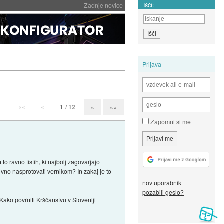
Išči:
Zadnje novice
Prijava
««
«
1
/ 12
»
»»
Zapomni si me
o ravno tistih, ki najbolj zagovarjajo
ivno nasprotovati vernikom? In zakaj je to
nov uporabnik
pozabili geslo?
Kako povrniti Krščanstvu v Sloveniji