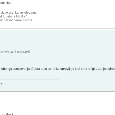
rščanstvo.
n da je vse, kar mi gledamo,
 izdelana idiotija."
lnosti moderne družbe...
ovanje, ki si ga zasluži?
nobenga spostovanja. Dobra dela se lahko opravljajo tudi brez religije..pa je potrebn
ce.
o obratna?