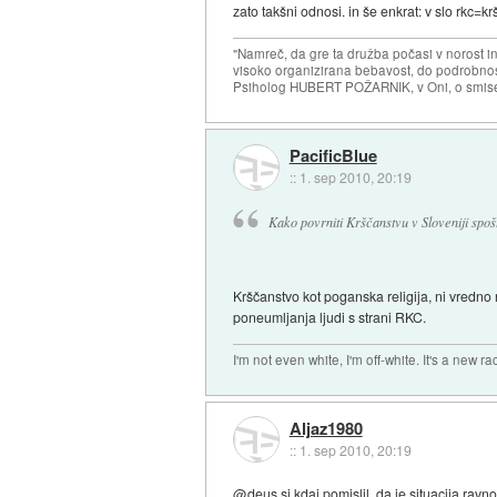
zato takšni odnosi. in še enkrat: v slo rkc=k
"Namreč, da gre ta družba počasi v norost i
visoko organizirana bebavost, do podrobnosti
Psiholog HUBERT POŽARNIK, v Oni, o smise
PacificBlue
::
1. sep 2010, 20:19
Kako povrniti Krščanstvu v Sloveniji spošt
Krščanstvo kot poganska religija, ni vredno 
poneumljanja ljudi s strani RKC.
I'm not even white, I'm off-white. It's a new ra
Aljaz1980
::
1. sep 2010, 20:19
@deus si kdaj pomislil, da je situacija ravn