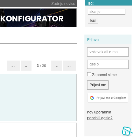
Išči:
Zadnje novice
Prijava
3
/ 20
««
«
»
»»
Zapomni si me
nov uporabnik
pozabili geslo?