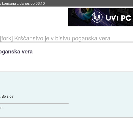
s ob 06:09
[fork] Krščanstvo je v bistvu poganska vera
poganska vera
. Bo slo?
ce.