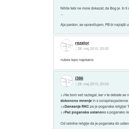
Nihče tebi ne more dokazat, da Bog je. In t
...
Aja pardon, se opravičujem, PB bi najrajši uk
rezator
::
26. maj 2010, 20:02
nubes lepo napisano
i386
::
26. maj 2010, 20:03
>>Ne bom več razlagal, ker v te debate se
dokoncno mnenje
in s conspiracyscience
>
>Danasnja RKC
pa je poganska religija!
>>
Pač poganska ustanov
a s pogansko rel
Od celotne religije da je poganska do usta