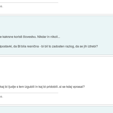
ce.
e kakrsne koristi človestvu. Nikdar in nikoli...
dpostavki, da BI bila resnična - bi bil to zadosten razlog, da se jih iztrebi?
kaj bi ljudje s tem izgubili in kaj bi pridobili..si se kdaj vprasal?
ce.