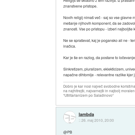
Religijs se skladno z tem razvija. Iz prastar
znanstvene pristope.
Novih religij nimaš več - saj so vse glavne m
mešanje njihovih komponent, da se zadovolji
znanosti. Vse po pristopu - izberi najboljše k
Ne se spraševat, kaj je pogansko ali ne - te
inačica.
Kar je še en razlog, da postane to ločevanj
Sinkretizem, pluralizem, eklekticizem, univerz
napačne dihtomije - relevantne razlike kjer j
Dobro je kar nosi največ svobodne koristi/
na najhitrejši, najvarnejši in najbolj morale
"Utilitarianizem po Saladinovo"
lambda
::
26. maj 2010, 20:00
@PB