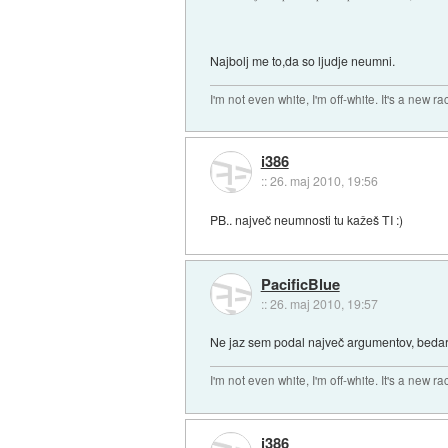
Najbolj me to,da so ljudje neumni.
I'm not even white, I'm off-white. It's a new ra
i386
::
26. maj 2010, 19:56
PB.. največ neumnosti tu kažeš TI :)
PacificBlue
::
26. maj 2010, 19:57
Ne jaz sem podal največ argumentov, bedarij
I'm not even white, I'm off-white. It's a new ra
i386