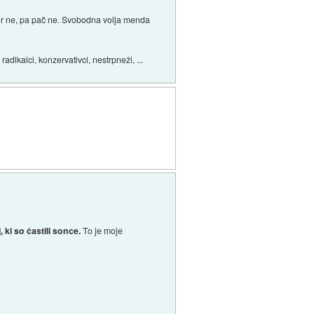
kdor ne, pa pač ne. Svobodna volja menda
adikalci, konzervativci, nestrpneži, ...
 ki so častili sonce.
To je moje