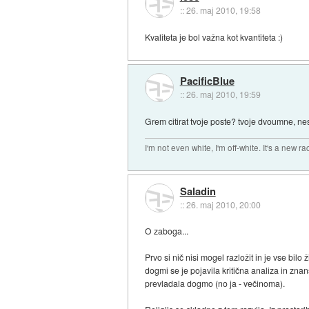
::
26. maj 2010, 19:58
Kvaliteta je bol važna kot kvantiteta :)
PacificBlue
::
26. maj 2010, 19:59
Grem citirat tvoje poste? tvoje dvoumne, ne
I'm not even white, I'm off-white. It's a new ra
Saladin
::
26. maj 2010, 20:00
O zaboga...
Prvo si nič nisi mogel razložit in je vse b
dogmi se je pojavila kritična analiza in znan
prevladala dogmo (no ja - večinoma).