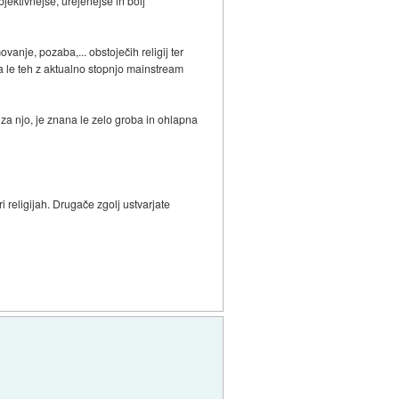
bjektivnejše, urejenejše in bolj
vanje, pozaba,... obstoječih religij ter
a le teh z aktualno stopnjo mainstream
 za njo, je znana le zelo groba in ohlapna
ri religijah. Drugače zgolj ustvarjate