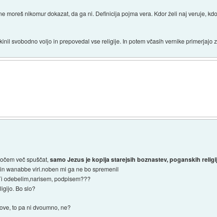
i ne moreš nikomur dokazat, da ga ni. Definicija pojma vera. Kdor želi naj veruje, 
inil svobodno voljo in prepovedal vse religije. In potem včasih vernike primerjajo z r
 nočem več spuščat,
samo Jezus je kopija starejsih boznastev, poganskih religij,
 in wanabbe viri.noben mi ga ne bo spremenil
 Ti odebelim,narisem, podpisem???
igijo. Bo slo?
nove, to pa ni dvoumno, ne?