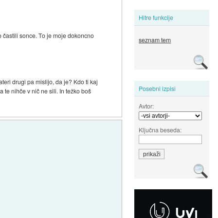
Hitre funkcije
o častili sonce. To je moje dokoncno
seznam tem
eri drugi pa mislijo, da je? Kdo ti kaj
Posebni izpisi
te nihče v nič ne sili. In težko boš
Avtor:
Ključna beseda: