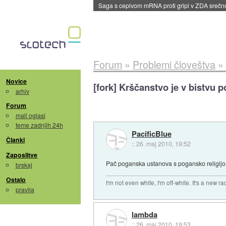
BMW v vozilih začel predvajati reklame
::
dane
Forum
»
Problemi človeštva
»
Novice
[fork] Krščanstvo je v bistvu 
arhiv
Forum
mali oglasi
teme zadnjih 24h
PacificBlue
Članki
::
26. maj 2010, 19:52
Zaposlitve
Pač poganska ustanova s pogansko religijo
brskaj
Ostalo
I'm not even white, I'm off-white. It's a new ra
pravila
lambda
::
26. maj 2010, 19:53