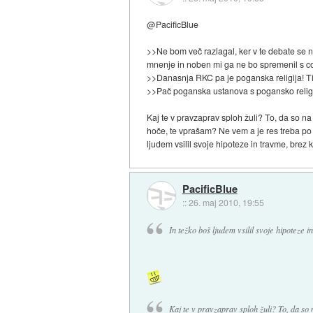
@PacificBlue
>>Ne bom več razlagal, ker v te debate se n
mnenje in noben mi ga ne bo spremenil s co
>>Danasnja RKC pa je poganska religija! 
>>Pač poganska ustanova s pogansko religi
Kaj te v pravzaprav sploh žuli? To, da so na 
hoče, te vprašam? Ne vem a je res treba po fo
ljudem vsilil svoje hipoteze in travme, brez 
PacificBlue
::
26. maj 2010, 19:55
In težko boš ljudem vsilil svoje hipoteze 
Kaj te v pravzaprav sploh žuli? To, da so n