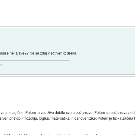
smiselne izjave?? Ne se zdaj vlečt ven iz dreka.
ce.
ilo živo in magično. Potem je vse živo dobilo svoje božanstvo. Potem so božanstva p
stven pristop - filozofija, logika, matematika in osnove fizike. Potem je fizika začel