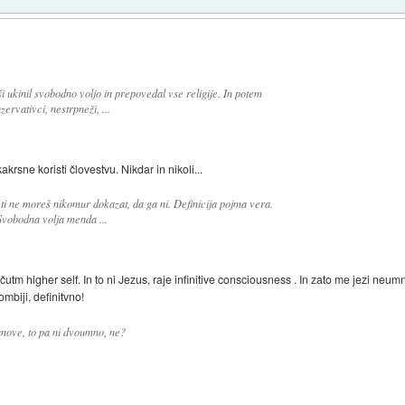
 ukinil svobodno voljo in prepovedal vse religije. In potem
ervativci, nestrpneži, ...
akrsne koristi človestvu. Nikdar in nikoli...
 ti ne moreš nikomur dokazat, da ga ni. Definicija pojma vera.
 Svobodna volja menda ...
tm higher self. In to ni Jezus, raje infinitive consciousness . In zato me jezi neum
ombiji, definitvno!
anove, to pa ni dvoumno, ne?