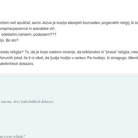
očem več spuščat, samo Jezus je kopija starejsih boznastev, poganskih religij, ki s
nspiracyscience in wanabbe viri.
Ti odebelim,narisem, podpisem???
jo. Bo slo?
svetu religije? To, da je tvoje osebno mnenje, da krščanstvo ni "prava" religija, nekat
rumih jokat, če ti ni všeč, da ljudje hodijo v cerkev. Pa mošejo. In sinagogo. Menda 
kakršnihkoli dokazov.
in travme, brez kakršnihkoli dokazov.
a svetu religije?