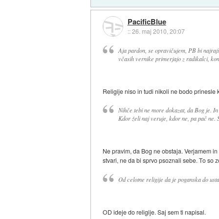
PacificBlue
::
26. maj 2010, 20:07
Aja pardon, se opravičujem, PB bi najrajši
včasih vernike primerjajo z radikalci, konz
Religije niso in tudi nikoli ne bodo prinesle k
Nihče tebi ne more dokazat, da Bog je. In
Kdor želi naj veruje, kdor ne, pa pač ne.
Ne pravim, da Bog ne obstaja. Verjamem in ču
stvari, ne da bi sprvo psoznali sebe. To so z
Od celotne religije da je poganska do ust
OD ideje do religije. Saj sem ti napisal.