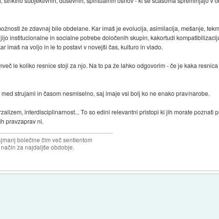
ih, striktno subjektivnih, duševnih, spiritualnih osnov - ki se sčasoma spreminjajo v o
ožnosti že zdavnaj bile obdelane. Kar imaš je evolucija, asimilacija, mešanje, tekmo
jo institucionalne in socialne potrebe določenih skupin, kakortudi kompatibilizacij
ar imaš na voljo in le to postavi v novejši čas, kulturo in vlado.
mveč le koliko resnice stoji za njo. Na to pa že lahko odgovorim - če je kaka resnica
e med strujami in časom nesmiselno, saj imaje vsi bolj ko ne enako prav/narobe.
alizem, interdisciplinarnost... To so edini relevantni pristopi ki jih morate poznati p
ih pravzaprav ni.
najmanj bolečine čim več sentientom
n način za najdaljše obdobje.