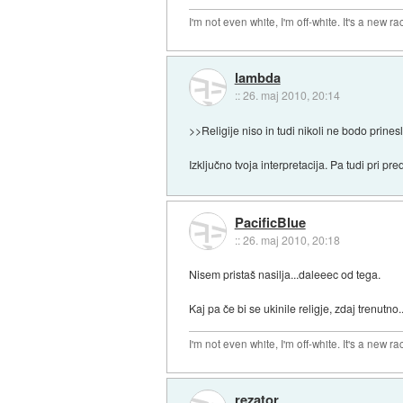
I'm not even white, I'm off-white. It's a new ra
lambda
::
26. maj 2010, 20:14
>>Religije niso in tudi nikoli ne bodo prinesl
Izključno tvoja interpretacija. Pa tudi pri pre
PacificBlue
::
26. maj 2010, 20:18
Nisem pristaš nasilja...daleeec od tega.
Kaj pa če bi se ukinile religje, zdaj trenutno..
I'm not even white, I'm off-white. It's a new ra
rezator