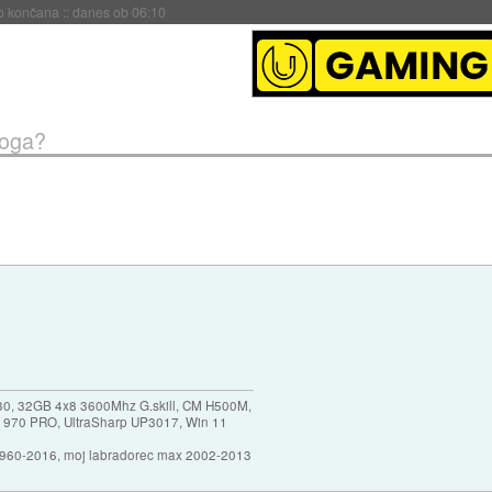
s ob 06:09
boga?
30, 32GB 4x8 3600Mhz G.skill, CM H500M,
 970 PRO, UltraSharp UP3017, Win 11
1960-2016, moj labradorec max 2002-2013