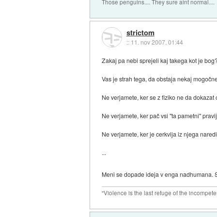
Those penguins.... They sure aint normal....
strictom
::
11. nov 2007, 01:44
Zakaj pa nebi sprejeli kaj takega kot je bog
Vas je strah tega, da obstaja nekaj mogočn
Ne verjamete, ker se z fiziko ne da dokaza
Ne verjamete, ker pač vsi "ta pametni" pravij
Ne verjamete, ker je cerkvija iz njega nare
...
Meni se dopade ideja v enga nadhumana. Stv
"Violence is the last refuge of the incompete