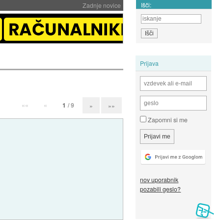
Išči:
Zadnje novice
Prijava
««
«
1
/ 9
»
»»
Zapomni si me
nov uporabnik
pozabili geslo?