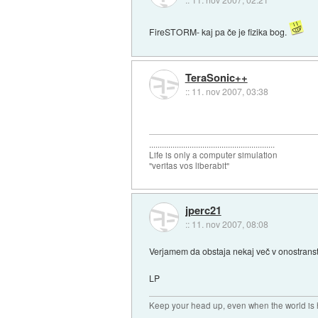
FireSTORM- kaj pa če je fizika bog.
TeraSonic++
::
11. nov 2007, 03:38
...........................................................
Life is only a computer simulation
"veritas vos liberabit"
jperc21
::
11. nov 2007, 08:08
Verjamem da obstaja nekaj več v onostrans
LP
Keep your head up, even when the world is 