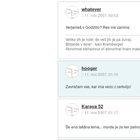
whatever
::
11. nov 2007, 00:53
Verjameš v Godzillo? Res me zanima.
Veliko jih je notri, še več jih je pa zunaj.
Bilijarde v šole! - Ivan Kramberger
Abnormal behaviour of abnormal brain mak
hooger
::
11. nov 2007, 01:10
Zavračam vse, kar ima vezo z cerkvijo!
Karaya 52
::
11. nov 2007, 01:17
Še ena takšna tema... morda je že ker psihol