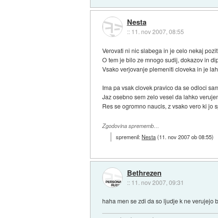
Nesta
::
11. nov 2007, 08:55
Verovati ni nic slabega in je celo nekaj poz
O tem je bilo ze mnogo sudij, dokazov in di
Vsako verjovanje plemeniti cloveka in je lah
Ima pa vsak clovek pravico da se odloci sa
Jaz osebno sem zelo vesel da lahko verujem
Res se ogromno naucis, z vsako vero ki jo s
Zgodovina sprememb…
spremenil:
Nesta
(
11. nov 2007 ob 08:55
)
Bethrezen
::
11. nov 2007, 09:31
haha men se zdi da so ljudje k ne verujejo b