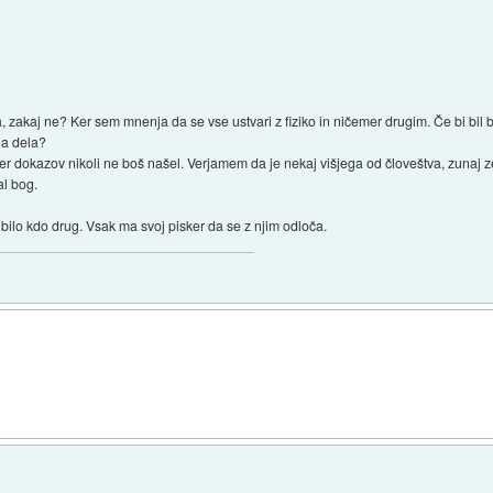
zakaj ne? Ker sem mnenja da se vse ustvari z fiziko in ničemer drugim. Če bi bil b
ga dela?
er dokazov nikoli ne boš našel. Verjamem da je nekaj višjega od človeštva, zunaj ze
al bog.
 bilo kdo drug. Vsak ma svoj pisker da se z njim odloča.