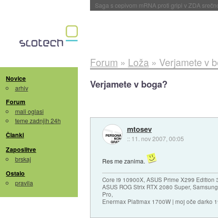
BMW v vozilih začel predvajati reklame
::
dane
Forum
»
Loža
»
Verjamete v 
Novice
Verjamete v boga?
arhiv
Forum
mali oglasi
teme zadnjih 24h
mtosev
Članki
::
11. nov 2007, 00:05
Zaposlitve
brskaj
Res me zanima.
Ostalo
Core i9 10900X, ASUS Prime X299 Edition 
pravila
ASUS ROG Strix RTX 2080 Super, Samsung
Pro,
Enermax Platimax 1700W | moj oče darko 