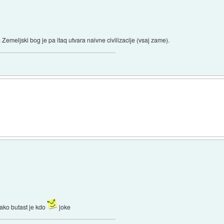
 Zemeljski bog je pa itaq utvara naivne civilizacije (vsaj zame).
kako butast je kdo
joke