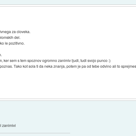
itivnega za cloveka.
plomskih del.
ko le pozitivno.
m.
, ker sem s tem spoznov ogromno zanimiv ljudi, tudi svojo punco :)
poznas. Tako kot sola ti da neka znanja, potem je pa od tebe odvino ali to sprejmes
l zanimivi