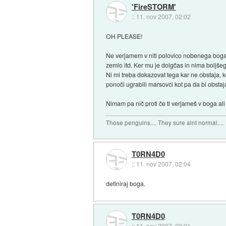
'FireSTORM'
::
11. nov 2007, 02:02
OH PLEASE!
Ne verjamem v niti polovico nobenega boga, 
zemlo itd. Ker mu je dolgčas in nima boljše
Ni mi treba dokazovat tega kar ne obstaja, k
ponoči ugrabili marsovci kot pa da bi obstaj
Nimam pa nič proti če ti verjameš v boga ali
Those penguins.... They sure aint normal....
T0RN4D0
::
11. nov 2007, 02:04
definiraj boga.
T0RN4D0
::
11. nov 2007, 02:21