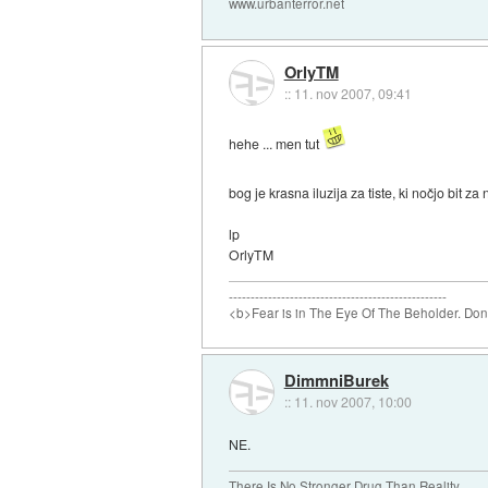
www.urbanterror.net
OrlyTM
::
11. nov 2007, 09:41
hehe ... men tut
bog je krasna iluzija za tiste, ki nočjo bit za 
lp
OrlyTM
--------------------------------------------------
<b>Fear is in The Eye Of The Beholder. Don't
DimmniBurek
::
11. nov 2007, 10:00
NE.
There Is No Stronger Drug Than Reality