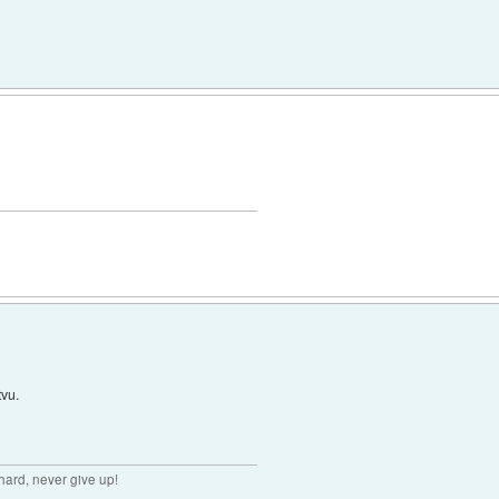
tvu.
hard, never give up!