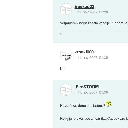
Backup22
::
11. nov 2007, 01:20
Verjamem v boga kot sta vesolje in energija.
//
krneki0001
::
11. nov 2007, 01:35
Ne.
'FireSTORM'
::
11. nov 2007, 01:39
Haven't we done this before?
Religija je stvar posameznika. Oz. pokaže 