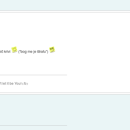
nič krivi
("bog me je štrafu")
 let it be You!</b>