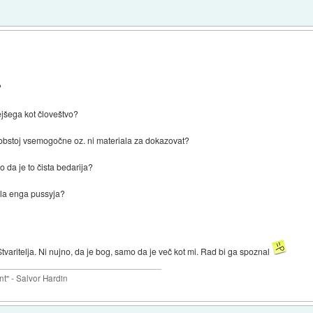
?
ejšega kot človeštvo?
t obstoj vsemogočne oz. ni materiala za dokazovat?
o da je to čista bedarija?
dila enga pussyja?
aritelja. Ni nujno, da je bog, samo da je več kot mi. Rad bi ga spoznal
nt" - Salvor Hardin