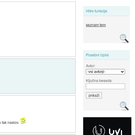
Hitre funkcije
seznam tem
Posebni izpisi
Avtor:
Ključna beseda:
k tak naslov.