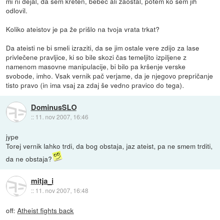
mi ni dejal, da sem kreten, bebec ali zaostal, potem ko sem jih
odlovil.
Koliko ateistov je pa že prišlo na tvoja vrata trkat?
Da ateisti ne bi smeli izraziti, da se jim ostale vere zdijo za lase
privlečene pravljice, ki so bile skozi čas temeljito izpiljene z
namenom masovne manipulacije, bi bilo pa kršenje verske
svobode, imho. Vsak vernik pač verjame, da je njegovo prepričanje
tisto pravo (in ima vsaj za zdaj še vedno pravico do tega).
DominusSLO
::
11. nov 2007, 16:46
jype
Torej vernik lahko trdi, da bog obstaja, jaz ateist, pa ne smem trditi,
da ne obstaja?
mitja_i
::
11. nov 2007, 16:48
off:
Atheist fights back