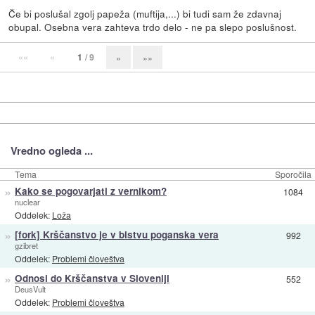
Če bi poslušal zgolj papeža (muftija,...) bi tudi sam že zdavnaj
obupal. Osebna vera zahteva trdo delo - ne pa slepo poslušnost.
««
«
1
/ 9
»
»»
Vredno ogleda ...
Tema
Sporočila
»
Kako se pogovarjati z vernikom?
1084
nuclear
Oddelek:
Loža
»
[fork] Krščanstvo je v bistvu poganska vera
992
gzibret
Oddelek:
Problemi človeštva
»
Odnosi do Krščanstva v Sloveniji
552
DeusVult
Oddelek:
Problemi človeštva