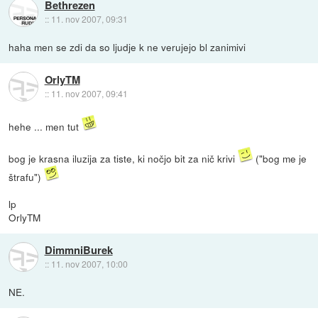
Bethrezen
::
11. nov 2007, 09:31
haha men se zdi da so ljudje k ne verujejo bl zanimivi
OrlyTM
::
11. nov 2007, 09:41
hehe ... men tut
bog je krasna iluzija za tiste, ki nočjo bit za nič krivi
("bog me je
štrafu")
lp
OrlyTM
DimmniBurek
::
11. nov 2007, 10:00
NE.