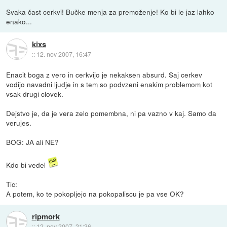
Svaka čast cerkvi! Bučke menja za premoženje! Ko bi le jaz lahko
enako...
kixs
::
12. nov 2007, 16:47
Enacit boga z vero in cerkvijo je nekaksen absurd. Saj cerkev
vodijo navadni ljudje in s tem so podvzeni enakim problemom kot
vsak drugi clovek.
Dejstvo je, da je vera zelo pomembna, ni pa vazno v kaj. Samo da
verujes.
BOG: JA ali NE?
Kdo bi vedel
Tic:
A potem, ko te pokopljejo na pokopaliscu je pa vse OK?
ripmork
::
12. nov 2007, 21:36