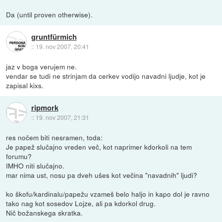
Da (until proven otherwise).
gruntfürmich
::
19. nov 2007, 20:41
jaz v boga verujem ne.
vendar se tudi ne strinjam da cerkev vodijo navadni ljudje, kot je
zapisal kixs.
ripmork
::
19. nov 2007, 21:31
res nočem biti nesramen, toda:
Je papež slučajno vreden več, kot naprimer kdorkoli na tem
forumu?
IMHO niti slučajno.
mar nima ust, nosu pa dveh ušes kot večina "navadnih" ljudi?
ko škofu/kardinalu/papežu vzameš belo haljo in kapo dol je ravno
tako nag kot sosedov Lojze, ali pa kdorkol drug.
Nič božanskega skratka.