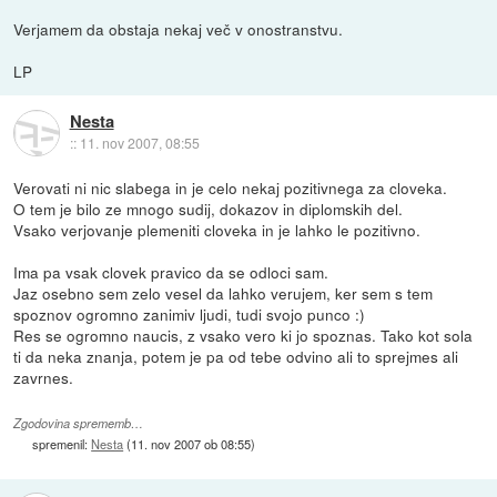
Verjamem da obstaja nekaj več v onostranstvu.
LP
Nesta
::
11. nov 2007, 08:55
Verovati ni nic slabega in je celo nekaj pozitivnega za cloveka.
O tem je bilo ze mnogo sudij, dokazov in diplomskih del.
Vsako verjovanje plemeniti cloveka in je lahko le pozitivno.
Ima pa vsak clovek pravico da se odloci sam.
Jaz osebno sem zelo vesel da lahko verujem, ker sem s tem
spoznov ogromno zanimiv ljudi, tudi svojo punco :)
Res se ogromno naucis, z vsako vero ki jo spoznas. Tako kot sola
ti da neka znanja, potem je pa od tebe odvino ali to sprejmes ali
zavrnes.
Zgodovina sprememb…
spremenil:
Nesta
(
11. nov 2007 ob 08:55
)