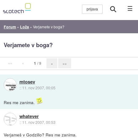
☰
Forum
»
Loža
»
Verjamete v boga?
Verjamete v boga?
««
«
1
/ 9
»
»»
mtosev
::
11. nov 2007, 00:05
Res me zanima.
whatever
::
11. nov 2007, 00:53
Verjameš v Godzillo? Res me zanima.