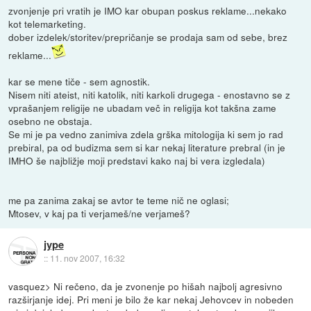
zvonjenje pri vratih je IMO kar obupan poskus reklame...nekako
kot telemarketing.
dober izdelek/storitev/prepričanje se prodaja sam od sebe, brez
reklame...
kar se mene tiče - sem agnostik.
Nisem niti ateist, niti katolik, niti karkoli drugega - enostavno se z
vprašanjem religije ne ubadam več in religija kot takšna zame
osebno ne obstaja.
Se mi je pa vedno zanimiva zdela grška mitologija ki sem jo rad
prebiral, pa od budizma sem si kar nekaj literature prebral (in je
IMHO še najbližje moji predstavi kako naj bi vera izgledala)
me pa zanima zakaj se avtor te teme nič ne oglasi;
Mtosev, v kaj pa ti verjameš/ne verjameš?
jype
::
11. nov 2007, 16:32
vasquez> Ni rečeno, da je zvonenje po hišah najbolj agresivno
razširjanje idej. Pri meni je bilo že kar nekaj Jehovcev in nobeden