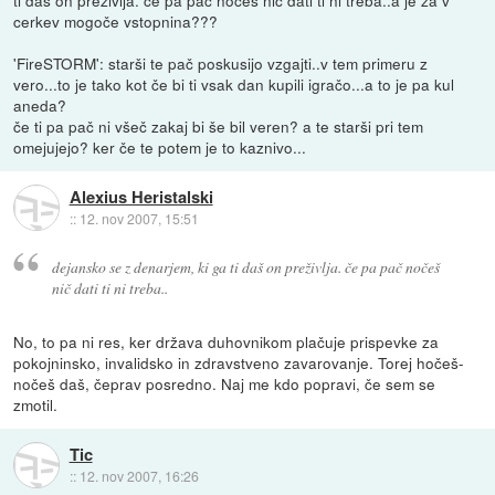
cerkev mogoče vstopnina???
'FireSTORM': starši te pač poskusijo vzgajti..v tem primeru z
vero...to je tako kot če bi ti vsak dan kupili igračo...a to je pa kul
aneda?
če ti pa pač ni všeč zakaj bi še bil veren? a te starši pri tem
omejujejo? ker če te potem je to kaznivo...
Alexius Heristalski
::
12. nov 2007, 15:51
dejansko se z denarjem, ki ga ti daš on preživlja. če pa pač nočeš
nič dati ti ni treba..
No, to pa ni res, ker država duhovnikom plačuje prispevke za
pokojninsko, invalidsko in zdravstveno zavarovanje. Torej hočeš-
nočeš daš, čeprav posredno. Naj me kdo popravi, če sem se
zmotil.
Tic
::
12. nov 2007, 16:26