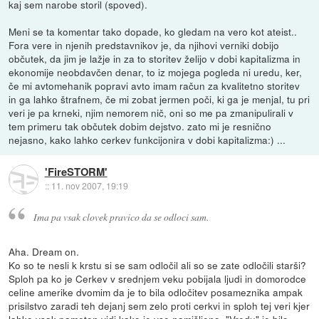
kaj sem narobe storil (spoved).
Meni se ta komentar tako dopade, ko gledam na vero kot ateist..
Fora vere in njenih predstavnikov je, da njihovi verniki dobijo
občutek, da jim je lažje in za to storitev želijo v dobi kapitalizma in
ekonomije neobdavčen denar, to iz mojega pogleda ni uredu, ker,
če mi avtomehanik popravi avto imam račun za kvalitetno storitev
in ga lahko štrafnem, če mi zobat jermen poči, ki ga je menjal, tu pri
veri je pa krneki, njim nemorem nič, oni so me pa zmanipulirali v
tem primeru tak občutek dobim dejstvo. zato mi je resnično
nejasno, kako lahko cerkev funkcijonira v dobi kapitalizma:) ...
'FireSTORM'
::
11. nov 2007, 19:19
Ima pa vsak clovek pravico da se odloci sam.
Aha. Dream on.
Ko so te nesli k krstu si se sam odločil ali so se zate odločili starši?
Sploh pa ko je Cerkev v srednjem veku pobijala ljudi in domorodce
celine amerike dvomim da je to bila odločitev posameznika ampak
prisilstvo zaradi teh dejanj sem zelo proti cerkvi in sploh tej veri kjer
lahko vsak pameten vidi kako je vse namišljeno. "Vredu" je bilo