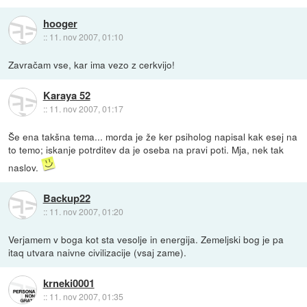
hooger
::
11. nov 2007, 01:10
Zavračam vse, kar ima vezo z cerkvijo!
Karaya 52
::
11. nov 2007, 01:17
Še ena takšna tema... morda je že ker psiholog napisal kak esej na
to temo; iskanje potrditev da je oseba na pravi poti. Mja, nek tak
naslov.
Backup22
::
11. nov 2007, 01:20
Verjamem v boga kot sta vesolje in energija. Zemeljski bog je pa
itaq utvara naivne civilizacije (vsaj zame).
krneki0001
::
11. nov 2007, 01:35