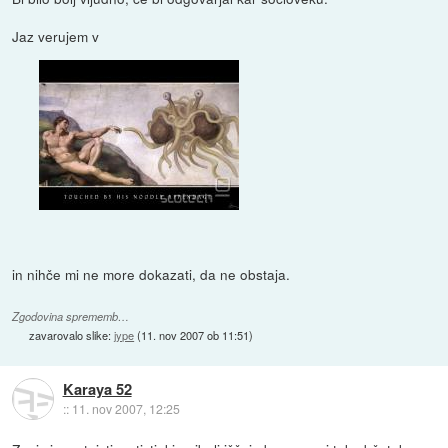
Jaz verujem v
in nihče mi ne more dokazati, da ne obstaja.
Zgodovina sprememb…
zavarovalo slike:
jype
(
11. nov 2007 ob 11:51
)
Karaya 52
::
11. nov 2007, 12:25