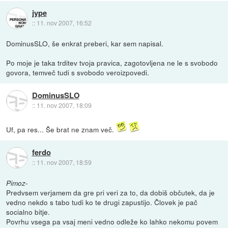
jype
::
11. nov 2007, 16:52
DominusSLO, še enkrat preberi, kar sem napisal.
Po moje je taka trditev tvoja pravica, zagotovljena ne le s svobodo
govora, temveč tudi s svobodo veroizpovedi.
DominusSLO
::
11. nov 2007, 18:09
Uf, pa res... Še brat ne znam več.
ferdo
::
11. nov 2007, 18:59
Pimoz-
Predvsem verjamem da gre pri veri za to, da dobiš občutek, da je
vedno nekdo s tabo tudi ko te drugi zapustijo. Človek je pač
socialno bitje.
Povrhu vsega pa vsaj meni vedno odleže ko lahko nekomu povem