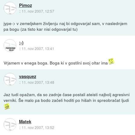
Pimoz
::
11. nov 2007, 12:57
jype-> v zemeljskem življenju naj bi odgovarjal sam, v naslednjem
pa bogu (za tisto kar nisi odgovarjal tu)
;-)
::
11. nov 2007, 13:41
Vrjamem v enega boga. Boga ki v gostilni svoj oltar ima
vasquez
::
11. nov 2007, 13:48
Jaz tudi opažam, da so zadnje čase postali ateisti najbolj agresivni
verniki. Še malo pa bodo začeli hoditi po hišah in spreobračat ljudi
Matek
::
11. nov 2007, 13:52