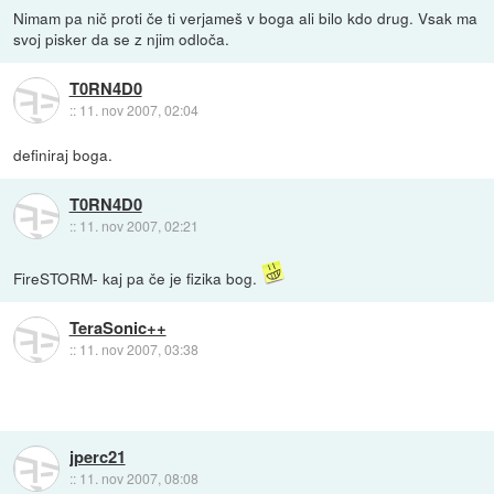
Nimam pa nič proti če ti verjameš v boga ali bilo kdo drug. Vsak ma
svoj pisker da se z njim odloča.
T0RN4D0
::
11. nov 2007, 02:04
definiraj boga.
T0RN4D0
::
11. nov 2007, 02:21
FireSTORM- kaj pa če je fizika bog.
TeraSonic++
::
11. nov 2007, 03:38
jperc21
::
11. nov 2007, 08:08