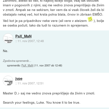
Zanimivo, ateisti so tisti, ki najbolj iščejo boga; vsaj tak občutek
imam v pogovorih z njimi, saj me vedno znova prepričijejo da živim
v zmoti. Ampak se ne sekiram, ker vem da si vsak človek želi da bi
obstajalo nekaj več, kot krsta polna blata, črvov in zbrisan EMŠO.
Več kot je pa pripadnikov neke vere (ali vere v ateizem
), bolje
se oseba počuti, tako da tudi to razumem in sprejemam.
PaX_MaN
::
11. nov 2007, 12:48
Ne.
Zgodovina sprememb…
spremenilo:
PaX_MaN
(
11. nov 2007 ob 12:48
)
jype
::
11. nov 2007, 12:51
Master D.> saj me vedno znova prepričijejo da živim v zmoti.
Search your feelings, Luke. You know it to be true.