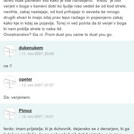
verjeti v boga v kameni dobi ko ljudje niso vedeli še od kod strele,
nevihte, zakaj nastajajo, od kod prihajajo in seveda še mnogo
drugih stvari ki imajo zdaj prav lepo razlago in pojasnjeno zakaj
kako kje in kdaj se pojavlja. Torej ni več pointa da bi verjel v boga
ki nam pošilja strele iz neba itd.
Onostranstvo? Ga ni. From dust you came to dust you go.
dukenukem
::
11. nov 2007, 20:09
ne !!
opeter
::
12. nov 2007, 07:37
Da, verjamem.
Pimoz
::
12. nov 2007, 14:51
ferdo: imam prijatelja, ki je duhovnik. dejansko se z denarjem, ki ga
ti daš on preživlja. če pa pač nočeš nič dati ti ni treba..a je za v