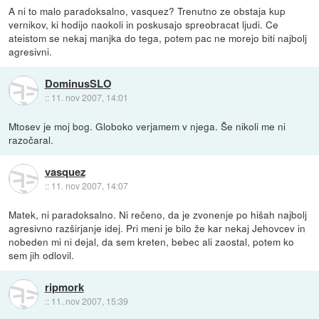
A ni to malo paradoksalno, vasquez? Trenutno ze obstaja kup
vernikov, ki hodijo naokoli in poskusajo spreobracat ljudi. Ce
ateistom se nekaj manjka do tega, potem pac ne morejo biti najbolj
agresivni.
DominusSLO
::
11. nov 2007, 14:01
Mtosev je moj bog. Globoko verjamem v njega. Še nikoli me ni
razočaral.
vasquez
::
11. nov 2007, 14:07
Matek, ni paradoksalno. Ni rečeno, da je zvonenje po hišah najbolj
agresivno razširjanje idej. Pri meni je bilo že kar nekaj Jehovcev in
nobeden mi ni dejal, da sem kreten, bebec ali zaostal, potem ko
sem jih odlovil.
ripmork
::
11. nov 2007, 15:39