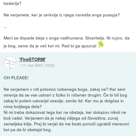
bedarija?
Ne verjamete, ker je cerkvija iz njega naredila enga pussyja?
...
Meni se dopade ideja v enga nadhumana. Stvaritelja. Ni nujno, da
je bog, samo da je več kot mi. Rad bi ga spoznal
'FireSTORM'
::
11. nov 2007, 02:02
OH PLEASE!
Ne verjamem v niti polovico nobenega boga, zakaj ne? Ker sem
mnenja da se vse ustvari z fiziko in ničemer drugim. Če bi bil bog
zakaj bi potem ustvarjal vesolje, zemlo itd. Ker mu je dolgčas in
nima boljšega dela?
Ni mi treba dokazovat tega kar ne obstaja, ker dokazov nikoli ne
boš našel. Verjamem da je nekaj višjega od človeštva, zunaj
zemeljska bitja. Prej bi verjel da me bodo ponoči ugrabili marsovci
kot pa da bi obstajal bog.