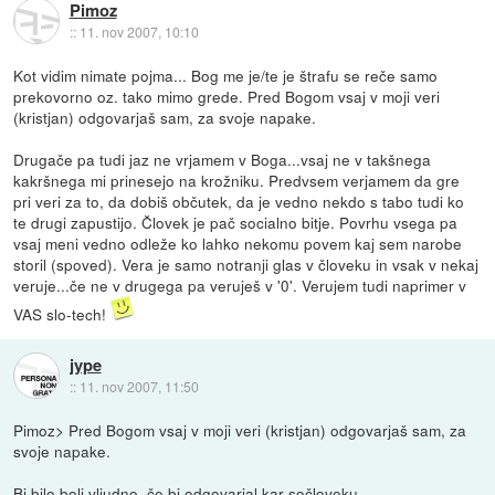
Pimoz
::
11. nov 2007, 10:10
Kot vidim nimate pojma... Bog me je/te je štrafu se reče samo
prekovorno oz. tako mimo grede. Pred Bogom vsaj v moji veri
(kristjan) odgovarjaš sam, za svoje napake.
Drugače pa tudi jaz ne vrjamem v Boga...vsaj ne v takšnega
kakršnega mi prinesejo na krožniku. Predvsem verjamem da gre
pri veri za to, da dobiš občutek, da je vedno nekdo s tabo tudi ko
te drugi zapustijo. Človek je pač socialno bitje. Povrhu vsega pa
vsaj meni vedno odleže ko lahko nekomu povem kaj sem narobe
storil (spoved). Vera je samo notranji glas v človeku in vsak v nekaj
veruje...če ne v drugega pa veruješ v '0'. Verujem tudi naprimer v
VAS slo-tech!
jype
::
11. nov 2007, 11:50
Pimoz> Pred Bogom vsaj v moji veri (kristjan) odgovarjaš sam, za
svoje napake.
Bi bilo bolj vljudno, če bi odgovarjal kar sočloveku.