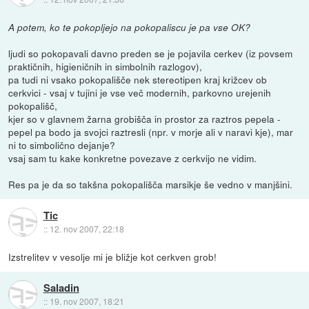
A potem, ko te pokopljejo na pokopaliscu je pa vse OK?
ljudi so pokopavali davno preden se je pojavila cerkev (iz povsem
praktičnih, higieničnih in simbolnih razlogov),
pa tudi ni vsako pokopališče nek stereotipen kraj križcev ob
cerkvici - vsaj v tujini je vse več modernih, parkovno urejenih
pokopališč,
kjer so v glavnem žarna grobišča in prostor za raztros pepela -
pepel pa bodo ja svojci raztresli (npr. v morje ali v naravi kje), mar
ni to simbolično dejanje?
vsaj sam tu kake konkretne povezave z cerkvijo ne vidim.
Res pa je da so takšna pokopališča marsikje še vedno v manjšini.
Tic
::
12. nov 2007, 22:18
Izstrelitev v vesolje mi je bližje kot cerkven grob!
Saladin
::
19. nov 2007, 18:21