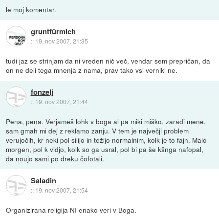
le moj komentar.
gruntfürmich
::
19. nov 2007, 21:35
tudi jaz se strinjam da ni vreden nič več, vendar sem prepričan, da
on ne deli tega mnenja z nama, prav tako vsi verniki ne.
fonzelj
::
19. nov 2007, 21:44
Pena, pena. Verjameš lohk v boga al pa miki miško, zaradi mene,
sam gmah mi dej z reklamo zanju. V tem je največji problem
verujočih, kr neki pol silijo in težijo normalnim, kolk je to fajn. Malo
morgen, pol k vidjo, kolk so ga usral, pol bi pa še kšnga nafopal,
da noujo sami po dreku čofotali.
Saladin
::
19. nov 2007, 21:54
Organizirana religija NI enako veri v Boga.