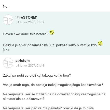
Ne.
'FireSTORM'
::
11. nov 2007, 01:39
Haven't we done this before?
Religija je stvar posameznika. Oz. pokaže kako butast je kdo
joke
strictom
::
11. nov 2007, 01:44
Zakaj pa nebi sprejeli kaj takega kot je bog?
Vas je strah tega, da obstaja nekaj mogočnejšega kot človeštvo?
Ne verjamete, ker se z fiziko ne da dokazat obstoj vsemogočne oz.
ni materiala za dokazovat?
Ne verjamete, ker pač vsi "ta pametni" pravijo da je to čista