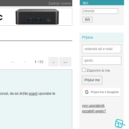
Išči:
Zadnje novice
Prijava
««
«
1
/ 52
»
»»
Zapomni si me
ozval, da se držite
pravil
uporabe te
nov uporabnik
pozabili geslo?