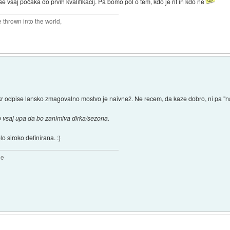
 vsaj počaka do prvih kvalifikacij. Pa bomo pol o tem, kdo je rit in kdo ne
thrown into the world,
jih kr odpise lansko zmagovalno mostvo je naivnež. Ne recem, da kaze dobro, ni pa "n
 vsaj upa da bo zanimiva dirka/sezona.
o siroko definirana. :)
2e