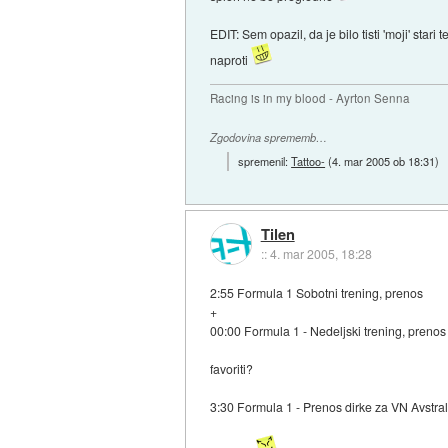
EDIT: Sem opazil, da je bilo tisti 'moji' star
naproti
Racing is in my blood - Ayrton Senna
Zgodovina sprememb…
spremenil:
Tattoo-
(
4. mar 2005 ob 18:31
)
Tilen
::
4. mar 2005, 18:28
2:55 Formula 1 Sobotni trening, prenos
+
00:00 Formula 1 - Nedeljski trening, prenos
favoriti?
3:30 Formula 1 - Prenos dirke za VN Avstral