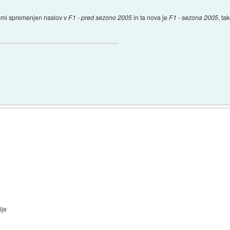
i temi spremenjen naslov v
F1 - pred sezono 2005
in ta nova je
F1 - sezona 2005
, ta
ije