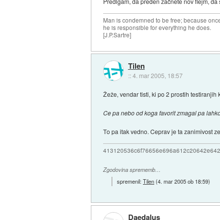
Predlgam, da preden začnete nov flejm, da se
Man is condemned to be free; because once 
he is responsible for everything he does.
[J.P.Sartre]
Tilen
::
4. mar 2005, 18:57
Žeže, vendar tisti, ki po 2 prostih testiran
Ce pa nebo od koga favorit zmagal pa lahko
To pa itak vedno. Ceprav je ta zanimivost zel
413120536c6f76656e696a612c20642e64
Zgodovina sprememb…
spremenil:
Tilen
(
4. mar 2005 ob 18:59
)
Daedalus