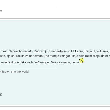
2e
tih mest. Čeprav bo napeto. Zadovoljni z napredkom so McLaren, Renault, Williams, Fe
asno, kje so. Itak so že napovedali, da morejo zmagati. Baje celo razmišljajo, da bi, 
ki seveda druge dirke ne bi več zmogel. Vse za zmago, he he
thrown into the world,
6
)