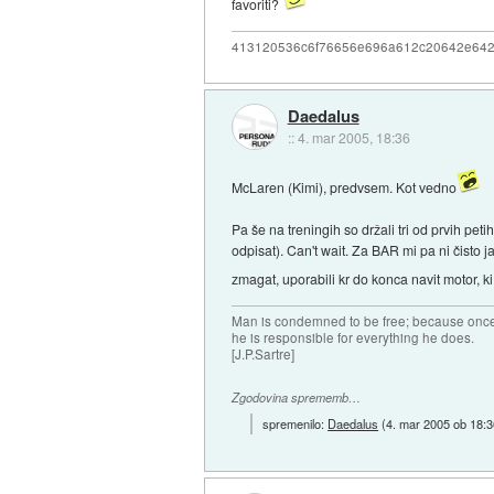
favoriti?
413120536c6f76656e696a612c20642e64
Daedalus
::
4. mar 2005, 18:36
McLaren (Kimi), predvsem. Kot vedno
Pa še na treningih so držali tri od prvih pe
odpisat). Can't wait. Za BAR mi pa ni čisto j
zmagat, uporabili kr do konca navit motor, 
Man is condemned to be free; because once 
he is responsible for everything he does.
[J.P.Sartre]
Zgodovina sprememb…
spremenilo:
Daedalus
(
4. mar 2005 ob 18:3