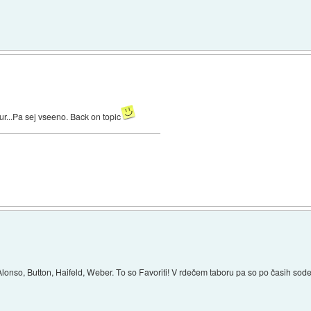
r...Pa sej vseeno. Back on topic
 Alonso, Button, Haifeld, Weber. To so Favoriti! V rdečem taboru pa so po časih sodeč