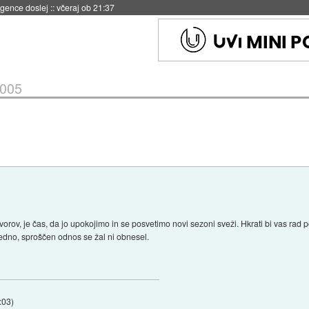
 umetne inteligence
::
včeraj ob 21:23
2005
ov, je čas, da jo upokojimo in se posvetimo novi sezoni sveži. Hkrati bi vas rad p
sledno, sproščen odnos se žal ni obnesel.
:03
)