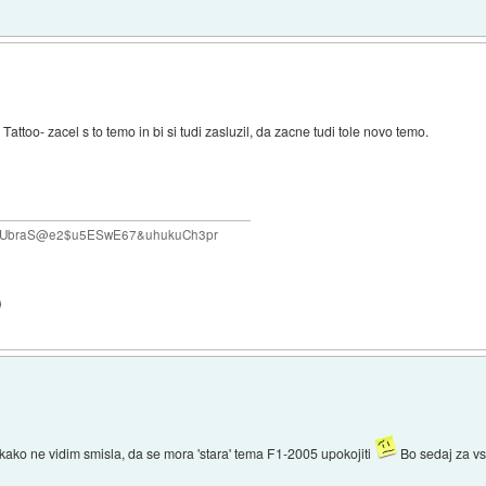
 Tattoo- zacel s to temo in bi si tudi zasluzil, da zacne tudi tole novo temo.
#VUbraS@e2$u5ESwE67&uhukuCh3pr
)
kako ne vidim smisla, da se mora 'stara' tema F1-2005 upokojiti
Bo sedaj za vs