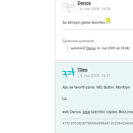
Denos
::
4. mar 2005, 18:38
Se strinjam glede favoritov
Zgodovina sprememb…
spremenil:
Denos
(
4. mar 2005 ob 18:46
)
Tilen
::
4. mar 2005, 18:47
Aja, se favoriti zame. MS, Button, Montoya
Lp.
edit: Denos,
tukaj
tudi hitro najdes. Brez zn
413120536c6f76656e696a612c20642e64