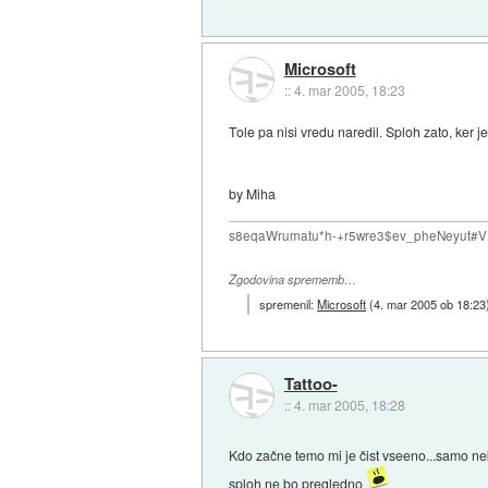
Microsoft
::
4. mar 2005, 18:23
Tole pa nisi vredu naredil. Sploh zato, ker je
by Miha
s8eqaWrumatu*h-+r5wre3$ev_pheNeyut
Zgodovina sprememb…
spremenil:
Microsoft
(
4. mar 2005 ob 18:23
Tattoo-
::
4. mar 2005, 18:28
Kdo začne temo mi je čist vseeno...samo ne
sploh ne bo pregledno