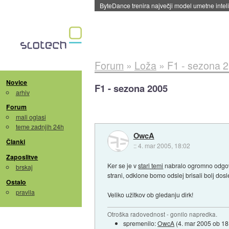
Spletne strani začele streči oglase za agente
Forum
»
Loža
»
F1 - sezona 
Novice
F1 - sezona 2005
arhiv
Forum
mali oglasi
teme zadnjih 24h
OwcA
Članki
::
4. mar 2005, 18:02
Zaposlitve
Ker se je v
stari temi
nabralo ogromno odgovor
brskaj
strani, odklone bomo odslej brisali bolj do
Ostalo
pravila
Veliko užitkov ob gledanju dirk!
Otroška radovednost - gonilo napredka.
spremenilo:
OwcA
(
4. mar 2005 ob 18