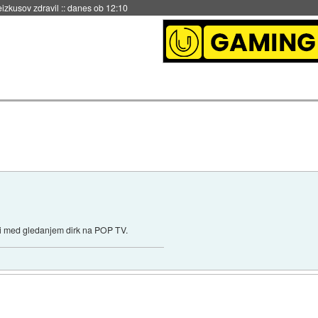
naslednji dve leti
::
danes ob 11:37
eti med gledanjem dirk na POP TV.