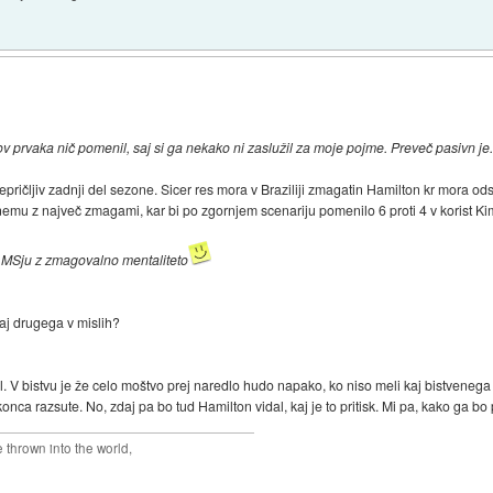
v prvaka nič pomenil, saj si ga nekako ni zaslužil za moje pojme. Preveč pasivn je
ričljiv zadnji del sezone. Sicer res mora v Braziliji zmagatin Hamilton kr mora odsto
 onemu z največ zmagami, kar bi po zgornjem scenariju pomenilo 6 proti 4 v korist Ki
po MSju z zmagovalno mentaliteto
kaj drugega v mislih?
. V bistvu je že celo moštvo prej naredlo hudo napako, ko niso meli kaj bistvenega z
ca razsute. No, zdaj pa bo tud Hamilton vidal, kaj je to pritisk. Mi pa, kako ga bo
thrown into the world,