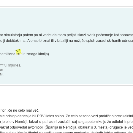
na simulatorju potem pa ni vedel da mora peljati skozi ovink počasneje kot ponava
retji dobiček ima, Alonso bi znal iti v brazilji na nož, še sploh zaradi skrhanih odn
 hamiltona
in zmaga kimija)
mful injuries.
ion
al.
ilton, če ne celo mal več.
ale odstop danes je bil PRVI letos sploh. Že celo sezono vozi praktično brez kakš
 bilo v Nemčiji, takrat si pa itaq ni zaslužil, saj so ga potem ko je že odletel iz pr
akrat odpovedal avtomobil (Španija in Nemčija, obakrat s 3. mesta) drugače je ved
rejšnjo dirko kjer je štartal s hendikepom enega postanka v boksih lahko rečemo, da