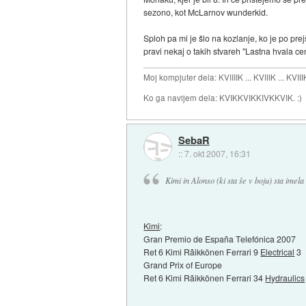
sezono, kot McLarnov wunderkid.
Sploh pa mi je šlo na kozlanje, ko je po prej
pravi nekaj o takih stvareh "Lastna hvala ce
Moj kompjuter dela: KVIIIIK ... KVIIIK ... KVIII
Ko ga navijem dela: KVIKKVIKKIVKKVIK. :)
SebaR
::
7. okt 2007, 16:31
Kimi in Alonso (ki sta še v boju) sta imel
Kimi
:
Gran Premio de España Telefónica 2007
Ret 6 Kimi Rãikkönen Ferrari 9
Electrical
3
Grand Prix of Europe
Ret 6 Kimi Rãikkönen Ferrari 34
Hydraulics