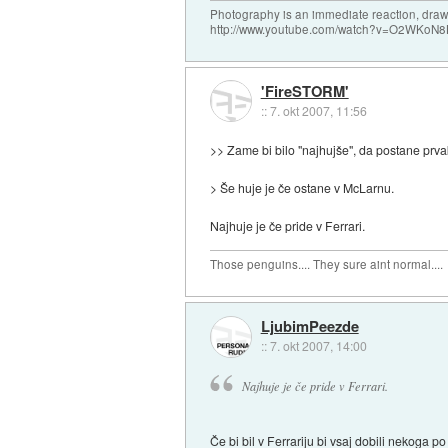
Photography is an immediate reaction, drawi
http://www.youtube.com/watch?v=O2WKoN8
'FireSTORM'
::
7. okt 2007, 11:56
>> Zame bi bilo "najhujše", da postane prva
> Še huje je če ostane v McLarnu.
Najhuje je če pride v Ferrari.
Those penguins.... They sure aint normal....
LjubimPeezde
::
7. okt 2007, 14:00
Najhuje je če pride v Ferrari.
Če bi bil v Ferrariju bi vsaj dobili nekoga 