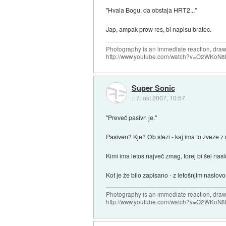
"Hvala Bogu, da obstaja HRT2..."
Jap, ampak prow res, bi napisu bratec.
Photography is an immediate reaction, drawi
http://www.youtube.com/watch?v=O2WKoN8
Super Sonic
::
7. okt 2007, 10:57
"Preveč pasivn je."
Pasiven? Kje? Ob stezi - kaj ima to zveze z
Kimi ima letos največ zmag, torej bi šel nasl
Kot je že bilo zapisano - z letošnjim naslov
Photography is an immediate reaction, drawi
http://www.youtube.com/watch?v=O2WKoN8