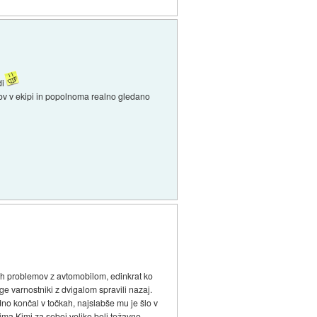
di
osov v ekipi in popolnoma realno gledano
nih problemov z avtomobilom, edinkrat ko
oge varnostniki z dvigalom spravili nazaj.
no končal v točkah, najslabše mu je šlo v
 ima Kimi za seboj veliko bolj težavno