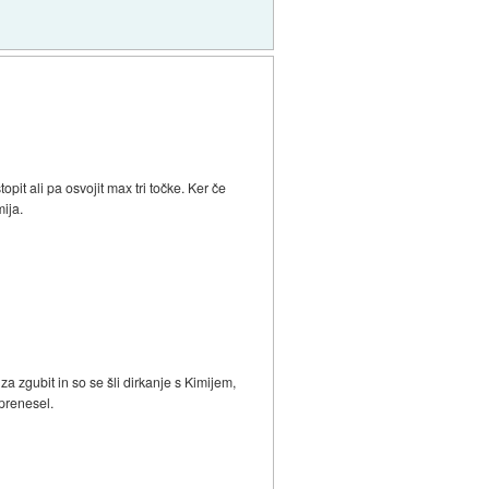
.
pit ali pa osvojit max tri točke. Ker če
mija.
a zgubit in so se šli dirkanje s Kimijem,
 prenesel.