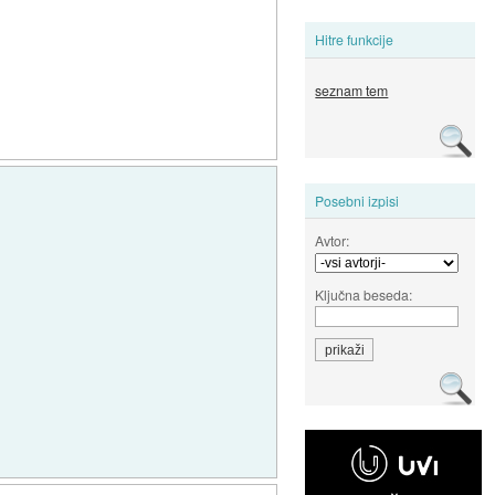
Hitre funkcije
seznam tem
Posebni izpisi
Avtor:
Ključna beseda: