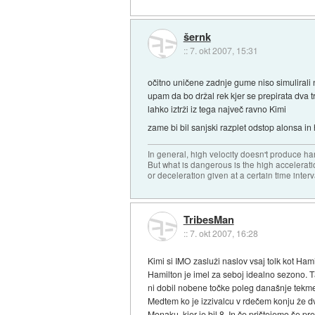
šernk
::
7. okt 2007, 15:31
očitno uničene zadnje gume niso simulirali 
upam da bo držal rek kjer se prepirata dva t
lahko iztrži iz tega največ ravno Kimi
zame bi bil sanjski razplet odstop alonsa in
In general, high velocity doesn't produce har
But what is dangerous is the high accelerat
or deceleration given at a certain time interv
TribesMan
::
7. okt 2007, 16:28
Kimi si IMO zasluži naslov vsaj tolk kot Ham
Hamilton je imel za seboj idealno sezono. T
ni dobil nobene točke poleg današnje tekme je
Medtem ko je izzivalcu v rdečem konju že dv
Monaku, kjer je bil 8. In če prištejemo še p