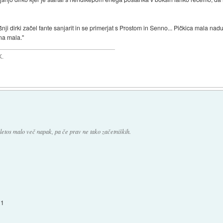
šnji dirki začel fante sanjarit in se primerjat s Prostom in Senno... Pičkica mala na
na mala."
K.
a letos malo več napak, pa če prav ne tako začetniških.
1