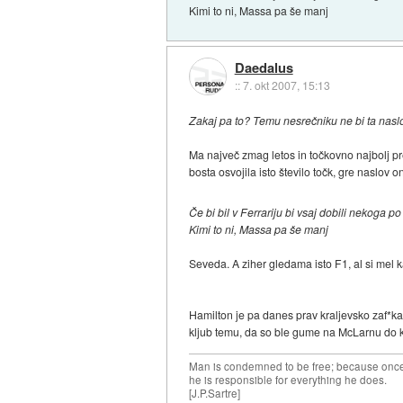
Kimi to ni, Massa pa še manj
Daedalus
::
7. okt 2007, 15:13
Zakaj pa to? Temu nesrečniku ne bi ta naslo
Ma največ zmag letos in točkovno najbolj prep
bosta osvojila isto število točk, gre naslov
Če bi bil v Ferrariju bi vsaj dobili nekoga 
Kimi to ni, Massa pa še manj
Seveda. A ziher gledama isto F1, al si mel 
Hamilton je pa danes prav kraljevsko zaf*kal
kljub temu, da so ble gume na McLarnu do kon
Man is condemned to be free; because once 
he is responsible for everything he does.
[J.P.Sartre]