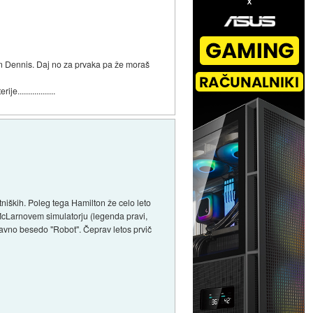
 Dennis. Daj no za prvaka pa že moraš
................
tniških. Poleg tega Hamilton že celo leto
per McLarnovem simulatorju (legenda pravi,
stavno besedo "Robot". Čeprav letos prvič