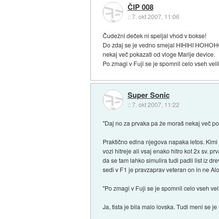
ČIP 008
::
7. okt 2007, 11:06
Čudežni deček ni speljal vhod v bokse!
Do zdaj se je vedno smejal HIHIHI HOHOHO
nekaj več pokazati od vloge Marije device.
Po zmagi v Fuji se je spomnil celo vseh velik
Super Sonic
::
7. okt 2007, 11:22
"Daj no za prvaka pa že moraš nekaj več pok
Praktično edina njegova napaka letos. Kimi i
vozi hitreje ali vsaj enako hitro kot 2x sv. p
da se tam lahko simulira tudi padli list iz 
sedi v F1 je pravzaprav veteran on in ne A
"Po zmagi v Fuji se je spomnil celo vseh vel
Ja, tista je bila malo lovska. Tudi meni se je