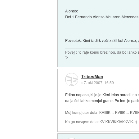
Alonso
:
Ret 1 Fernando Alonso McLaren-Mercedes
Povzetek: Kimi iz dirk več iztržil kot Alonso,
Povej ti to raje komu brez nog, da bo lahko sk
:>
TribesMan
::
7. okt 2007, 16:59
Edina napaka, ki jo je Kimi letos naredil na d
da ja šel lahko menjat gume. Po tem je pade
Moj kompjuter dela: KVIIIIK ... KVIIIK ... KVIII
Ko ga navijem dela: KVIKKVIKKIVKKVIK. :)