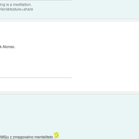
ng is a meditation.
K6nI&feature=share
k Alonso.
po MSju z zmagovalno mentaliteto