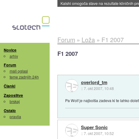
Sandisk že prodal več kot polovico SSD-jev za 
Forum
»
Loža
»
F1 2007
Novice
F1 2007
arhiv
Forum
mali oglasi
teme zadnjih 24h
overlord_tm
Članki
::
7. okt 2007, 10:48
Zaposlitve
Pa Wolf je najbolša zadeva ki te lahko dol
brskaj
Ostalo
pravila
Super Sonic
::
7. okt 2007, 10:52