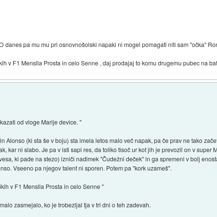
 danes pa mu mu pri osnovnošolski napaki ni mogel pomagati niti sam "očka" Ron
ih v F1 Menslla Prosta in celo Senne , daj prodajaj to komu drugemu pubec na baterije..
azati od vloge Marije device. "
n Alonso (ki sta še v boju) sta imela letos malo več napak, pa če prav ne tako zače
rvak, kar ni slabo. Je pa v isti sapi res, da toliko tisoč ur kot jih je prevozil on v su
drevesa, ki pade na stezo) izniči nadimek "Čudežni deček" in ga spremeni v bolj eno
lonso. Vseeno pa njegov talent ni sporen. Potem pa "kork uzameš".
ikih v F1 Menslla Prosta in celo Senne "
 malo zasmejalo, ko je trobezljal tja v tri dni o teh zadevah.