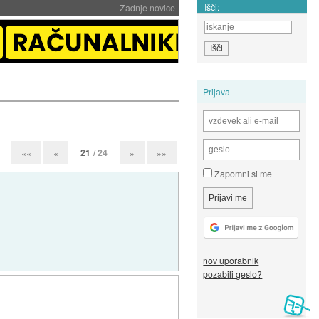
Išči:
Zadnje novice
Prijava
21
/ 24
««
«
»
»»
Zapomni si me
nov uporabnik
pozabili geslo?