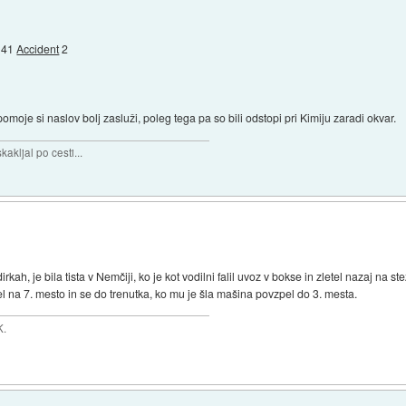
 41
Accident
2
 pomoje si naslov bolj zasluži, poleg tega pa so bili odstopi pri Kimiju zaradi okvar.
akljal po cesti...
irkah, je bila tista v Nemčiji, ko je kot vodilni falil uvoz v bokse in zletel nazaj na 
l na 7. mesto in se do trenutka, ko mu je šla mašina povzpel do 3. mesta.
K.