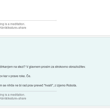
ng is a meditation.
K6nI&feature=share
 dirkanjem na stezi? V glavnem prosim za strokovno obrazložitev.
ov kar v prave roke. Če.
om se nihče ne bi rad prav preveč "hvalil", z izjemo Robota.
ng is a meditation.
K6nI&feature=share