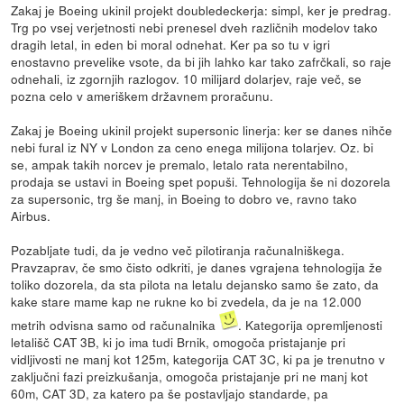
Zakaj je Boeing ukinil projekt doubledeckerja: simpl, ker je predrag.
Trg po vsej verjetnosti nebi prenesel dveh različnih modelov tako
dragih letal, in eden bi moral odnehat. Ker pa so tu v igri
enostavno prevelike vsote, da bi jih lahko kar tako zafrčkali, so raje
odnehali, iz zgornjih razlogov. 10 milijard dolarjev, raje več, se
pozna celo v ameriškem državnem proračunu.
Zakaj je Boeing ukinil projekt supersonic linerja: ker se danes nihče
nebi fural iz NY v London za ceno enega milijona tolarjev. Oz. bi
se, ampak takih norcev je premalo, letalo rata nerentabilno,
prodaja se ustavi in Boeing spet popuši. Tehnologija še ni dozorela
za supersonic, trg še manj, in Boeing to dobro ve, ravno tako
Airbus.
Pozabljate tudi, da je vedno več pilotiranja računalniškega.
Pravzaprav, če smo čisto odkriti, je danes vgrajena tehnologija že
toliko dozorela, da sta pilota na letalu dejansko samo še zato, da
kake stare mame kap ne rukne ko bi zvedela, da je na 12.000
metrih odvisna samo od računalnika
. Kategorija opremljenosti
letališč CAT 3B, ki jo ima tudi Brnik, omogoča pristajanje pri
vidljivosti ne manj kot 125m, kategorija CAT 3C, ki pa je trenutno v
zaključni fazi preizkušanja, omogoča pristajanje pri ne manj kot
60m, CAT 3D, za katero pa še postavljajo standarde, pa