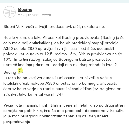
Boeing
::
18. jan 2005, 22:28
Stepni Volk: večina tvojih predpostavk drži, nekatere ne.
Hec je v tem, da tako Airbus kot Boeing predvidevata (Boeing je še
celo malo bolj optimističen), da bo ob predvideni stopnji prodaje
A380 do leta 2020 opravljenih z njim cca 1 od 8 čezoceanskih
poletov, kar je nekako 12,5, recimo 15%, Airbus predvideva nekje
10%. In tu tiči razlog, zakaj se Boeingu ni bati za preživetje,
namreč kdo ima primat pri prodaji eno oz. dvoprehodnih letal ?
Boeing
.
In tako bo po vsej verjetnosti tudi ostalo, ker si velika večina
letalskih družb nakupa A380 enostavno ne bo mogla privoščiti,
čeprav bo to verjetno ratal statusni simbol airlinerjev, ne glede na
stroške, tako kot je bil včasih 747.
Večja flota manjših, hitrih, tihih in cenejših letal, ki so po drugi strani
cenejša na potnik-km, ima še eno prednost - dobesedno v trenutku
jo je moč prilagoditi novim tržnim zahtevam oz. trenutnemu
povpraševanju.