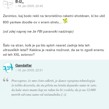
B-D_
::
18. jan 2005, 22:45
Zanimivo, kaj bodo rekli na teroristično-raketni shotdown, ki bo ubil
800 yankee doodle-ov v enem strelu...
(od zdej naprej me že FBI paranoiki nadzirajo)
Šalo na stran, kolk je pa blo sploh nesreč zadnja leta teh
ultravelikih letal? Kakšna je realna možnost, da se to zgodi enemu
od teh XXL avionov?
Gandalfar
::
18. jan 2005, 22:51
Pravzaprav, če smo čisto odkriti, je danes vgrajena tehnologija
že toliko dozorela, da sta pilota na letalu dejansko samo še zato,
da kake stare mame kap ne rukne ko bi zvedela, da je na 12.000
metrih odvisna samo od računalnika [:)].