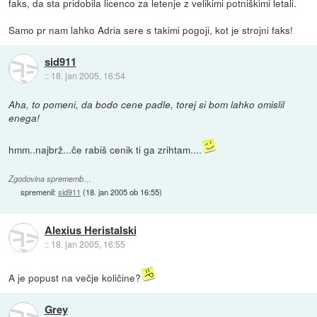
faks, da sta pridobila licenco za letenje z velikimi potniškimi letali.
Samo pr nam lahko Adria sere s takimi pogoji, kot je strojni faks!
sid911
::
18. jan 2005, 16:54
Aha, to pomeni, da bodo cene padle, torej si bom lahko omislil
enega!
hmm..najbrž...če rabiš cenik ti ga zrihtam....
Zgodovina sprememb…
spremenil:
sid911
(
18. jan 2005 ob 16:55
)
Alexius Heristalski
::
18. jan 2005, 16:55
A je popust na večje količine?
Grey