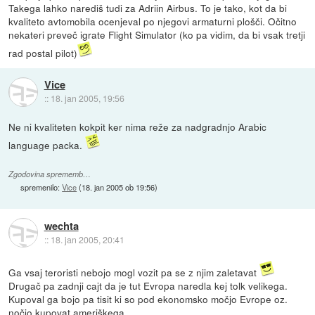
Takega lahko narediš tudi za Adriin Airbus. To je tako, kot da bi
kvaliteto avtomobila ocenjeval po njegovi armaturni plošči. Očitno
nekateri preveč igrate Flight Simulator (ko pa vidim, da bi vsak tretji
rad postal pilot)
Vice
::
18. jan 2005, 19:56
Ne ni kvaliteten kokpit ker nima reže za nadgradnjo Arabic
language packa.
Zgodovina sprememb…
spremenilo:
Vice
(
18. jan 2005 ob 19:56
)
wechta
::
18. jan 2005, 20:41
Ga vsaj teroristi nebojo mogl vozit pa se z njim zaletavat
Drugač pa zadnji cajt da je tut Evropa naredla kej tolk velikega.
Kupoval ga bojo pa tisit ki so pod ekonomsko močjo Evrope oz.
nočjo kupovat ameriškega.