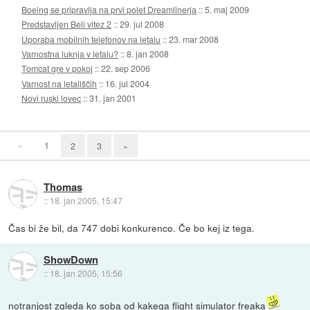
Boeing se pripravlja na prvi polet Dreamlinerja
::
5. maj 2009
Predstavljen Beli vitez 2
::
29. jul 2008
Uporaba mobilnih telefonov na letalu
::
23. mar 2008
Varnostna luknja v letalu?
::
8. jan 2008
Tomcat gre v pokoj
::
22. sep 2006
Varnost na letališčih
::
16. jul 2004
Novi ruski lovec
::
31. jan 2001
«
1
2
3
»
Thomas
::
18. jan 2005, 15:47
Čas bi že bil, da 747 dobi konkurenco. Če bo kej iz tega.
ShowDown
::
18. jan 2005, 15:56
notranjost zgleda ko soba od kakega flight simulator freaka