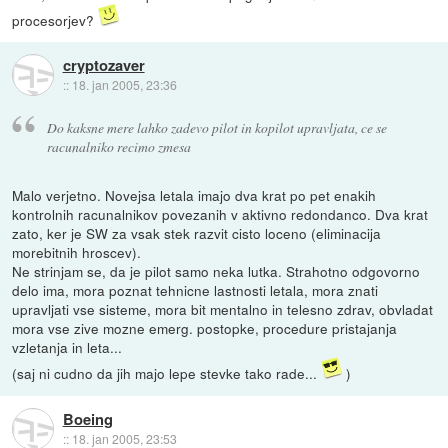
procesorjev?
cryptozaver
::
18. jan 2005, 23:36
Do kaksne mere lahko zadevo pilot in kopilot upravljata, ce se
racunalniko recimo zmesa
Malo verjetno. Novejsa letala imajo dva krat po pet enakih
kontrolnih racunalnikov povezanih v aktivno redondanco. Dva krat
zato, ker je SW za vsak stek razvit cisto loceno (eliminacija
morebitnih hroscev).
Ne strinjam se, da je pilot samo neka lutka. Strahotno odgovorno
delo ima, mora poznat tehnicne lastnosti letala, mora znati
upravljati vse sisteme, mora bit mentalno in telesno zdrav, obvladat
mora vse zive mozne emerg. postopke, procedure pristajanja
vzletanja in leta...
(saj ni cudno da jih majo lepe stevke tako rade...
)
Boeing
::
18. jan 2005, 23:53