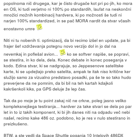
popolnoma nič drugega, kar je čisto drugače kot pri pc-jih, ko mora
en OS, ki tudi verjetno ni 100% po standardih, laufat na neskončni
množici možnih kombinacij hardvera, ki po možnosti še tudi ni
narjen 100% standardized, in se pač MORA nardit da stvar včasih
enostavno umre
Niti ni tu nobenih ti. optimizacij, da bi recimo izšel en update, pa bi
frajer šef vzdrževanja potegnu novo verzijo dol in jo dal na
nevemkaj in poflešal avion...
ko se softver napiše, se popravi,
se stestira, in ko dela, dela. Konec debate in konec poseganja v
kodo. Edina stvar, ki se nadgrajuje, so Jeppesenove satelitske
karte, ki se updejtajo preko satelita, ampak te itak niso kritične ker
služijo samo za vizualno predstavo posadki, pa še te so tako hudo
preverjene da ne pomnim, da bi bil na teh kartah kdajkoli
kakršenkoli kiks, pa GPS deluje že lep čas.
Tak da po moje je tu point zakaj nič ne crkne, poleg jasno veliko
kompleksnejšega testiranja... hardver za take stvari se dela po par
let in to iz takih komponent, ki bi jih danes niti na odpadu več nebi
našel, recimo kake 486 oz. podobno, ko je res v nulo stestirano in
preizkušeno.
BTW, a ste vedli da Space Shuttle poganja 10 Intelovih 486DX