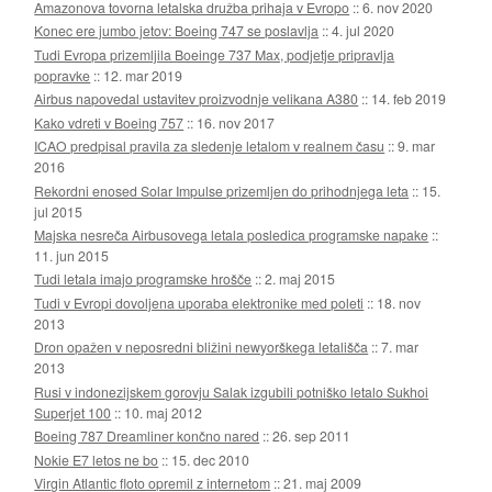
Amazonova tovorna letalska družba prihaja v Evropo
::
6. nov 2020
Konec ere jumbo jetov: Boeing 747 se poslavlja
::
4. jul 2020
Tudi Evropa prizemljila Boeinge 737 Max, podjetje pripravlja
popravke
::
12. mar 2019
Airbus napovedal ustavitev proizvodnje velikana A380
::
14. feb 2019
Kako vdreti v Boeing 757
::
16. nov 2017
ICAO predpisal pravila za sledenje letalom v realnem času
::
9. mar
2016
Rekordni enosed Solar Impulse prizemljen do prihodnjega leta
::
15.
jul 2015
Majska nesreča Airbusovega letala posledica programske napake
::
11. jun 2015
Tudi letala imajo programske hrošče
::
2. maj 2015
Tudi v Evropi dovoljena uporaba elektronike med poleti
::
18. nov
2013
Dron opažen v neposredni bližini newyorškega letališča
::
7. mar
2013
Rusi v indonezijskem gorovju Salak izgubili potniško letalo Sukhoi
Superjet 100
::
10. maj 2012
Boeing 787 Dreamliner končno nared
::
26. sep 2011
Nokie E7 letos ne bo
::
15. dec 2010
Virgin Atlantic floto opremil z internetom
::
21. maj 2009