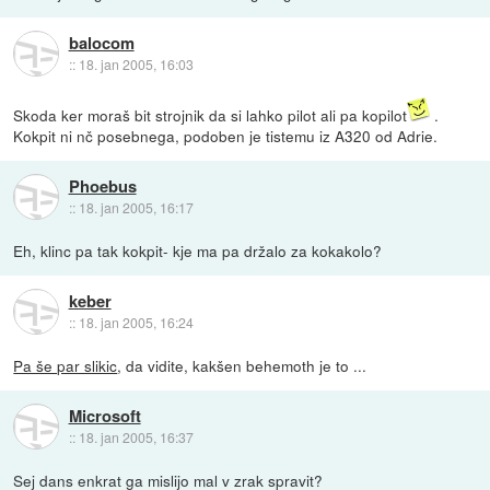
balocom
::
18. jan 2005, 16:03
Skoda ker moraš bit strojnik da si lahko pilot ali pa kopilot
.
Kokpit ni nč posebnega, podoben je tistemu iz A320 od Adrie.
Phoebus
::
18. jan 2005, 16:17
Eh, klinc pa tak kokpit- kje ma pa držalo za kokakolo?
keber
::
18. jan 2005, 16:24
Pa še par slikic
, da vidite, kakšen behemoth je to ...
Microsoft
::
18. jan 2005, 16:37
Sej dans enkrat ga mislijo mal v zrak spravit?