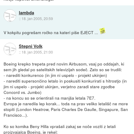
lambda
::
18. jan 2005, 20:59
V kokpitu pogrešam ročko na kateri piše EJECT ...
Stepni Volk
::
18. jan 2005, 21:00
Boeing krepko trepeta pred novim Airbusom, vsaj po oddajah, ki
sem jih gledal po satelitskih televizijah sodeč. Zato so se trudili:
- narediti konkurenco (in jim ni uspelo - projekt ukinjen)
- narediti supersončino letalo in poskusiti konkurirati s hitrostjo (in
jim ni uspelo - projekt ukinjen, verjetno zaradi stare zgodbe
Concord vs. Jumbo)
- na koncu so se orientirali na manjša letala 7E7.
Evropa je naredila lep korak... toda na prav veliko letališč ne more
stopiti (London Heatrow, Paris Charles De Gaulle, Singapure, San
Francisco...).
Ko so komika Beny Hilla vprašali zakaj se noče voziti z letali
proizvajalca Boeing, je rekel: