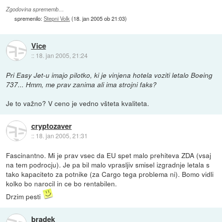
Zgodovina sprememb…
spremenilo:
Stepni Volk
(
18. jan 2005 ob 21:03
)
Vice
::
18. jan 2005, 21:24
Pri Easy Jet-u imajo pilotko, ki je vinjena hotela voziti letalo Boeing
737... Hmm, me prav zanima ali ima strojni faks?
Je to važno? V ceno je vedno všteta kvaliteta.
cryptozaver
::
18. jan 2005, 21:31
Fascinantno. Mi je prav vsec da EU spet malo prehiteva ZDA (vsaj
na tem podrocju). Je pa bil malo vprasljiv smisel izgradnje letala s
tako kapaciteto za potnike (za Cargo tega problema ni). Bomo vidli
kolko bo narocil in ce bo rentabilen.
Drzim pesti
bradek