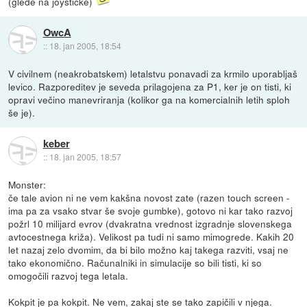
(glede na joysticke)
OwcA
::
18. jan 2005, 18:54
V civilnem (neakrobatskem) letalstvu ponavadi za krmilo uporabljaš
levico. Razporeditev je seveda prilagojena za P1, ker je on tisti, ki
opravi večino manevriranja (kolikor ga na komercialnih letih sploh
še je).
keber
::
18. jan 2005, 18:57
Monster:
če tale avion ni ne vem kakšna novost zate (razen touch screen -
ima pa za vsako stvar še svoje gumbke), gotovo ni kar tako razvoj
požrl 10 milijard evrov (dvakratna vrednost izgradnje slovenskega
avtocestnega križa). Velikost pa tudi ni samo mimogrede. Kakih 20
let nazaj zelo dvomim, da bi bilo možno kaj takega razviti, vsaj ne
tako ekonomično. Računalniki in simulacije so bili tisti, ki so
omogočili razvoj tega letala.
Kokpit je pa kokpit. Ne vem, zakaj ste se tako zapičili v njega.