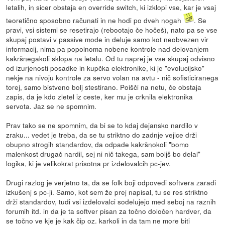
letalih, in sicer obstaja en override switch, ki izklopi vse, kar je vsaj
teoretično sposobno računati in ne hodi po dveh nogah
. Se
pravi, vsi sistemi se resetirajo (rebootajo če hočeš), nato pa se vse
skupaj postavi v passive mode in deluje samo kot neobvezen vir
informacij, nima pa popolnoma nobene kontrole nad delovanjem
kakršnegakoli sklopa na letalu. Od tu naprej je vse skupaj odvisno
od izurjenosti posadke in kupčka elektronike, ki je "evolucijsko"
nekje na nivoju kontrole za servo volan na avtu - nič sofisticiranega
torej, samo bistveno bolj stestirano. Poišči na netu, če obstaja
zapis, da je kdo zletel iz ceste, ker mu je crknila elektronika
servota. Jaz se ne spomnim.
Prav tako se ne spomnim, da bi se to kdaj dejansko nardilo v
zraku... vedet je treba, da se tu striktno do zadnje vejice drži
obupno strogih standardov, da odpade kakršnokoli "bomo
malenkost drugač nardil, sej ni nič takega, sam boljš bo delal"
logika, ki je velikokrat prisotna pr izdelovalcih pc-jev.
Drugi razlog je verjetno ta, da se folk boji odpovedi softvera zaradi
izkušenj s pc-ji. Samo, kot sem že prej napisal, tu se res striktno
drži standardov, tudi vsi izdelovalci sodelujejo med seboj na raznih
forumih itd. in da je ta softver pisan za točno določen hardver, da
se točno ve kje je kak čip oz. karkoli in da tam ne more biti