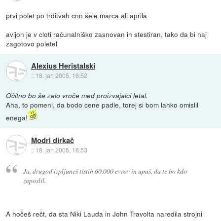
prvi polet po trditvah cnn šele marca ali aprila
avijon je v cloti računalniško zasnovan in stestiran, tako da bi naj
zagotovo poletel
Alexius Heristalski
::
18. jan 2005, 16:52
Očitno bo še zelo vroče med proizvajalci letal.
Aha, to pomeni, da bodo cene padle, torej si bom lahko omislil
enega!
Modri dirkač
::
18. jan 2005, 16:53
Ja, drugod izpljuneš tistih 60.000 evrov in upaš, da te bo kdo
zaposlil.
A hočeš rečt, da sta Niki Lauda in John Travolta naredila strojni