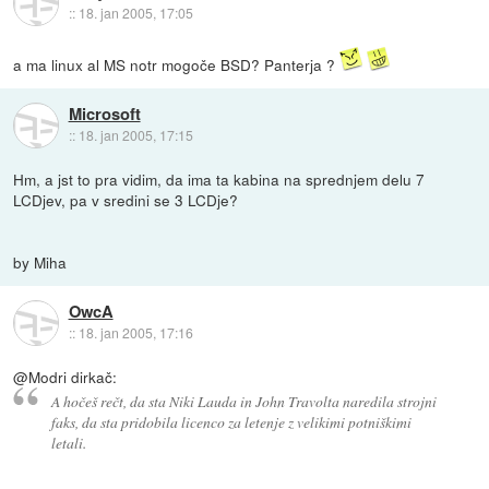
::
18. jan 2005, 17:05
a ma linux al MS notr mogoče BSD? Panterja ?
Microsoft
::
18. jan 2005, 17:15
Hm, a jst to pra vidim, da ima ta kabina na sprednjem delu 7
LCDjev, pa v sredini se 3 LCDje?
by Miha
OwcA
::
18. jan 2005, 17:16
@Modri dirkač:
A hočeš rečt, da sta Niki Lauda in John Travolta naredila strojni
faks, da sta pridobila licenco za letenje z velikimi potniškimi
letali.