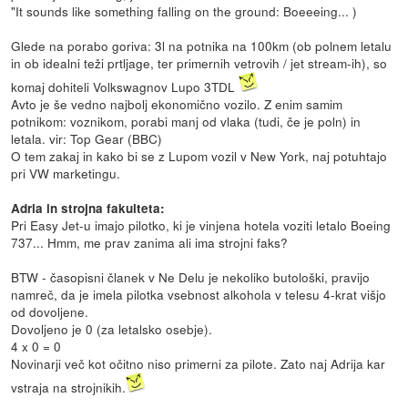
"It sounds like something falling on the ground: Boeeeing... )
Glede na porabo goriva: 3l na potnika na 100km (ob polnem letalu
in ob idealni teži prtljage, ter primernih vetrovih / jet stream-ih), so
komaj dohiteli Volkswagnov Lupo 3TDL
Avto je še vedno najbolj ekonomično vozilo. Z enim samim
potnikom: voznikom, porabi manj od vlaka (tudi, če je poln) in
letala. vir: Top Gear (BBC)
O tem zakaj in kako bi se z Lupom vozil v New York, naj potuhtajo
pri VW marketingu.
Adria in strojna fakulteta:
Pri Easy Jet-u imajo pilotko, ki je vinjena hotela voziti letalo Boeing
737... Hmm, me prav zanima ali ima strojni faks?
BTW - časopisni članek v Ne Delu je nekoliko butološki, pravijo
namreč, da je imela pilotka vsebnost alkohola v telesu 4-krat višjo
od dovoljene.
Dovoljeno je 0 (za letalsko osebje).
4 x 0 = 0
Novinarji več kot očitno niso primerni za pilote. Zato naj Adrija kar
vstraja na strojnikih.