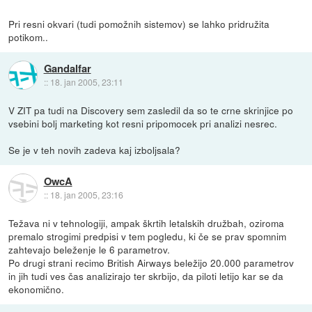
Pri resni okvari (tudi pomožnih sistemov) se lahko pridružita
potikom..
Gandalfar
::
18. jan 2005, 23:11
V ZIT pa tudi na Discovery sem zasledil da so te crne skrinjice po
vsebini bolj marketing kot resni pripomocek pri analizi nesrec.
Se je v teh novih zadeva kaj izboljsala?
OwcA
::
18. jan 2005, 23:16
Težava ni v tehnologiji, ampak škrtih letalskih družbah, oziroma
premalo strogimi predpisi v tem pogledu, ki če se prav spomnim
zahtevajo beleženje le 6 parametrov.
Po drugi strani recimo British Airways beležijo 20.000 parametrov
in jih tudi ves čas analizirajo ter skrbijo, da piloti letijo kar se da
ekonomično.