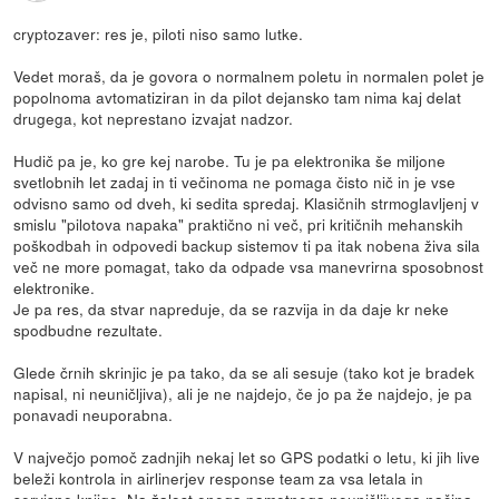
cryptozaver: res je, piloti niso samo lutke.
Vedet moraš, da je govora o normalnem poletu in normalen polet je
popolnoma avtomatiziran in da pilot dejansko tam nima kaj delat
drugega, kot neprestano izvajat nadzor.
Hudič pa je, ko gre kej narobe. Tu je pa elektronika še miljone
svetlobnih let zadaj in ti večinoma ne pomaga čisto nič in je vse
odvisno samo od dveh, ki sedita spredaj. Klasičnih strmoglavljenj v
smislu "pilotova napaka" praktično ni več, pri kritičnih mehanskih
poškodbah in odpovedi backup sistemov ti pa itak nobena živa sila
več ne more pomagat, tako da odpade vsa manevrirna sposobnost
elektronike.
Je pa res, da stvar napreduje, da se razvija in da daje kr neke
spodbudne rezultate.
Glede črnih skrinjic je pa tako, da se ali sesuje (tako kot je bradek
napisal, ni neuničljiva), ali je ne najdejo, če jo pa že najdejo, je pa
ponavadi neuporabna.
V največjo pomoč zadnjih nekaj let so GPS podatki o letu, ki jih live
beleži kontrola in airlinerjev response team za vsa letala in