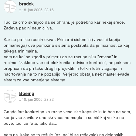
bradek
::
18. jan 2005, 23:16
Tudi za crno skrinjico da se ohrani, je potrebno kar nekaj srece.
Zadeva pac ni neunicljiva.
Kar se pa tice resnih okvar. Primarni sistem in (v vecini kopije
primarnega) dva pomozna sistema poskrbita da je moznost za kaj
takega minimalna.
Vem ne kaj se zgodi v primeru da se racunalniku "zmesa" in
recimo, "zaklene vse od-elektronike-odvisne kontrole", ampak sem
preprican da pri tako dragih projektih in tolikih letih vlaganja in
nacrtovanja na to ne pozabijo. Verjetno obstaja nek master evade
sistem za vse omenjene sisteme.
Boeing
::
18. jan 2005, 23:32
Gandalfar: konkretno za razne vesoljske kapsule in ta hec ne vem,
ker je vse zavito v eno skrivnostno meglo in se nič kaj veliko ne
pove, tudi če rata, tako da...
Vem pa, kako se to rešuje (oz. naj bi se reševalo) na dejanskih