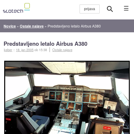
☰
Novice
»
Ostale najave
»
Predstavljeno letalo Airbus A380
Predstavljeno letalo Airbus A380
keber
::
18. jan 2005
ob 15:38
Ostale najave