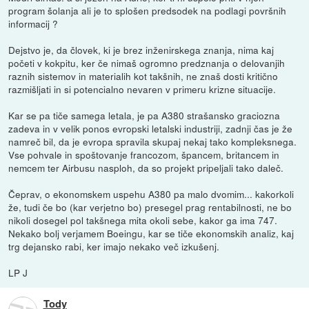
program šolanja ali je to splošen predsodek na podlagi površnih
informacij ?
Dejstvo je, da človek, ki je brez inženirskega znanja, nima kaj
početi v kokpitu, ker če nimaš ogromno predznanja o delovanjih
raznih sistemov in materialih kot takšnih, ne znaš dosti kritično
razmišljati in si potencialno nevaren v primeru krizne situacije.
Kar se pa tiče samega letala, je pa A380 strašansko graciozna
zadeva in v velik ponos evropski letalski industriji, zadnji čas je že
namreč bil, da je evropa spravila skupaj nekaj tako kompleksnega.
Vse pohvale in spoštovanje francozom, špancem, britancem in
nemcem ter Airbusu nasploh, da so projekt pripeljali tako daleč.
Čeprav, o ekonomskem uspehu A380 pa malo dvomim... kakorkoli
že, tudi če bo (kar verjetno bo) presegel prag rentabilnosti, ne bo
nikoli dosegel pol takšnega mita okoli sebe, kakor ga ima 747.
Nekako bolj verjamem Boeingu, kar se tiče ekonomskih analiz, kaj
trg dejansko rabi, ker imajo nekako več izkušenj.
LP J
Tody