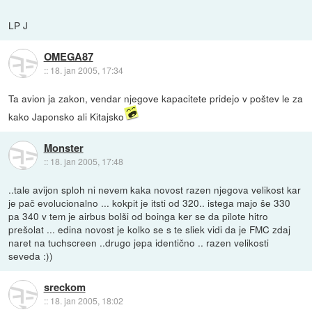
LP J
OMEGA87
::
18. jan 2005, 17:34
Ta avion ja zakon, vendar njegove kapacitete pridejo v poštev le za
kako Japonsko ali Kitajsko
Monster
::
18. jan 2005, 17:48
..tale avijon sploh ni nevem kaka novost razen njegova velikost kar
je pač evolucionalno ... kokpit je itsti od 320.. istega majo še 330
pa 340 v tem je airbus bolši od boinga ker se da pilote hitro
prešolat ... edina novost je kolko se s te sliek vidi da je FMC zdaj
naret na tuchscreen ..drugo jepa identično .. razen velikosti
seveda :))
sreckom
::
18. jan 2005, 18:02