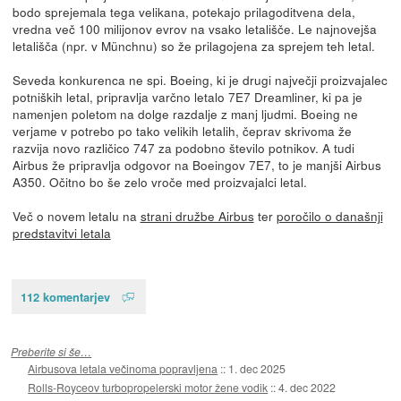
bodo sprejemala tega velikana, potekajo prilagoditvena dela,
vredna več 100 milijonov evrov na vsako letališče. Le najnovejša
letališča (npr. v Münchnu) so že prilagojena za sprejem teh letal.
Seveda konkurenca ne spi. Boeing, ki je drugi največji proizvajalec
potniških letal, pripravlja varčno letalo 7E7 Dreamliner, ki pa je
namenjen poletom na dolge razdalje z manj ljudmi. Boeing ne
verjame v potrebo po tako velikih letalih, čeprav skrivoma že
razvija novo različico 747 za podobno število potnikov. A tudi
Airbus že pripravlja odgovor na Boeingov 7E7, to je manjši Airbus
A350. Očitno bo še zelo vroče med proizvajalci letal.
Več o novem letalu na
strani družbe Airbus
ter
poročilo o današnji
predstavitvi letala
112 komentarjev
Preberite si še…
Airbusova letala večinoma popravljena
::
1. dec 2025
Rolls-Royceov turbopropelerski motor žene vodik
::
4. dec 2022