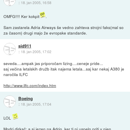
::
18. jan 2005, 16:58
OMFG!!!! Ker kokpit
.
Sam zastarela Adria Airways še vedno zahteva strojni faks(mal so
za časom) drugi majo že evropske standarde.
sid911
::
18. jan 2005, 17:02
seveda....ampak jas priporočam lizing....ceneje pride...
saj večina letalskih družb itak najema letala...saj kar nekaj A380 je
naročila ILFC
http://www.ilfc.com/index.htm
Boeing
::
18. jan 2005, 17:04
LOL
Modri dirkač: a si jezen na Adrio, ker ti ni uspelo priti v njen