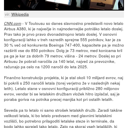
vir:
Wikipedia
- V Toulousu so danes slavnostno predstavili novo letalo
CNN.com
Airbus A380, ki je največje in najmodernejše potniško letalo doslej.
Prav tako je prvo pravo dvonadstropno letalo doslej. V osnovni
konfiguraciji lahko v treh razredih sprejme 555 potnikov, kar je za
30 % več od konkurenta Boeinga 747-400, kapacitete pa je možno
razširiti vse do 850 potnikov. Dolg je 73 metrov, med konicama kril
pa ga je kar za dobrih 79 metrov, višina - 24 metrov. Doslej so pri
Airbusu že pobrali naročila za 140 letal, največ za prevoznike,
računajo pa celo na 1200 naročil do leta 2025.
Finančno konstrukcijo projekta, ki je stal okoli 10 milijard evrov, naj
bi pokrili s 250 naročili letala (torej verjetno že v naslednjih nekaj
letih). Letalo stane v osnovni konfiguraciji približno 280 milijonov
evrov, vendar bi se letalskim družbam vložek hitro izplačal, saj je
poraba goriva na potnika precej manjša kot pri ostalih letalih.
Seveda pa to letalo ni samo strošek letalskih družb. Zaradi takšne
velikosti letala, ki bo letelo predvsem med glavnimi letalskimi
vozlišči, bo potrebno prilagoditi letalske steze in terminale, da
bodo lahko sprejeli tako letalo. Zato na skoraj vseh letališčih, ki