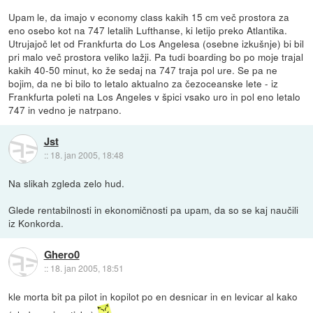
Upam le, da imajo v economy class kakih 15 cm več prostora za
eno osebo kot na 747 letalih Lufthanse, ki letijo preko Atlantika.
Utrujajoč let od Frankfurta do Los Angelesa (osebne izkušnje) bi bil
pri malo več prostora veliko lažji. Pa tudi boarding bo po moje trajal
kakih 40-50 minut, ko že sedaj na 747 traja pol ure. Se pa ne
bojim, da ne bi bilo to letalo aktualno za čezoceanske lete - iz
Frankfurta poleti na Los Angeles v špici vsako uro in pol eno letalo
747 in vedno je natrpano.
Jst
::
18. jan 2005, 18:48
Na slikah zgleda zelo hud.
Glede rentabilnosti in ekonomičnosti pa upam, da so se kaj naučili
iz Konkorda.
Ghero0
::
18. jan 2005, 18:51
kle morta bit pa pilot in kopilot po en desnicar in en levicar al kako