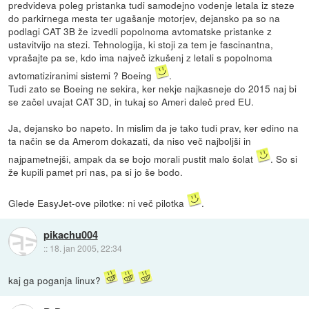
predvideva poleg pristanka tudi samodejno vodenje letala iz steze
do parkirnega mesta ter ugašanje motorjev, dejansko pa so na
podlagi CAT 3B že izvedli popolnoma avtomatske pristanke z
ustavitvijo na stezi. Tehnologija, ki stoji za tem je fascinantna,
vprašajte pa se, kdo ima največ izkušenj z letali s popolnoma
avtomatiziranimi sistemi ? Boeing
.
Tudi zato se Boeing ne sekira, ker nekje najkasneje do 2015 naj bi
se začel uvajat CAT 3D, in tukaj so Ameri daleč pred EU.
Ja, dejansko bo napeto. In mislim da je tako tudi prav, ker edino na
ta način se da Amerom dokazati, da niso več najboljši in
najpametnejši, ampak da se bojo morali pustit malo šolat
. So si
že kupili pamet pri nas, pa si jo še bodo.
Glede EasyJet-ove pilotke: ni več pilotka
.
pikachu004
::
18. jan 2005, 22:34
kaj ga poganja linux?