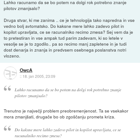
Lahko racunamo da se bo potem na dolgi rok potrebno znanje
pilotov zmanjsalo?
Druga stvar, ki me zanima .. ce je tehnologija tako napredna in vse
vedno bolj avtomatsko. Do kaksne mere lahko zadevo pilot in
kopilot upravljata, ce se racunalniko recimo zmesa? Sej vem da je
to pretestiran in vse ampak tud parim zadevam, ki so letele v
vesolje se je to zgodilo.. pa so recimo manj zapletene in je tudi
dost denarja in znanja in predvsem osebnega poslanstva notri
vlozeno.
OwcA
::
18. jan 2005, 23:09
Lahko racunamo da se bo potem na dolgi rok potrebno znanje
pilotov zmanjsalo?
Trenutno je največji problem preobremenjenost. Ta se vsekakor
mora zmanjšati, drugače bo ob zgoščanju prometa kriza.
Do kaksne mere lahko zadevo pilot in kopilot upravljata, ce se
racunalniko recimo zmesa?