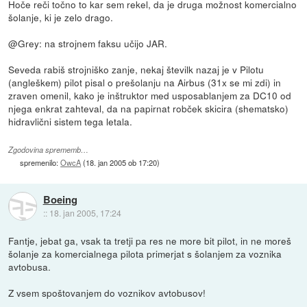
Hoče reči točno to kar sem rekel, da je druga možnost komercialno
šolanje, ki je zelo drago.
@Grey: na strojnem faksu učijo JAR.
Seveda rabiš strojniško zanje, nekaj številk nazaj je v Pilotu
(angleškem) pilot pisal o prešolanju na Airbus (31x se mi zdi) in
zraven omenil, kako je inštruktor med usposablanjem za DC10 od
njega enkrat zahteval, da na papirnat robček skicira (shematsko)
hidravlični sistem tega letala.
Zgodovina sprememb…
spremenilo:
OwcA
(
18. jan 2005 ob 17:20
)
Boeing
::
18. jan 2005, 17:24
Fantje, jebat ga, vsak ta tretji pa res ne more bit pilot, in ne moreš
šolanje za komercialnega pilota primerjat s šolanjem za voznika
avtobusa.
Z vsem spoštovanjem do voznikov avtobusov!