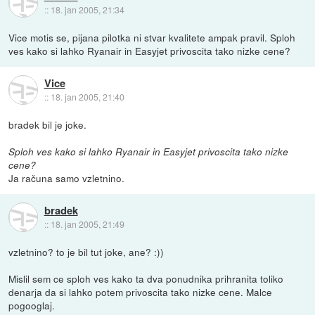
::
18. jan 2005, 21:34
Vice motis se, pijana pilotka ni stvar kvalitete ampak pravil. Sploh
ves kako si lahko Ryanair in Easyjet privoscita tako nizke cene?
Vice
::
18. jan 2005, 21:40
bradek bil je joke.
Sploh ves kako si lahko Ryanair in Easyjet privoscita tako nizke
cene?
Ja računa samo vzletnino.
bradek
::
18. jan 2005, 21:49
vzletnino? to je bil tut joke, ane? :))
Mislil sem ce sploh ves kako ta dva ponudnika prihranita toliko
denarja da si lahko potem privoscita tako nizke cene. Malce
pogooglaj.