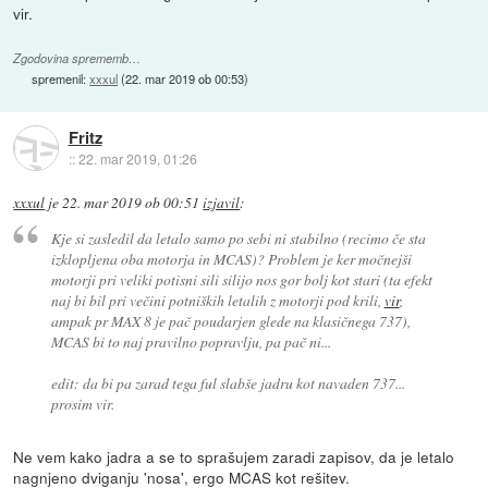
vir.
Zgodovina sprememb…
spremenil:
xxxul
(
22. mar 2019 ob 00:53
)
Fritz
::
22. mar 2019, 01:26
xxxul
je
22. mar 2019 ob 00:51
izjavil
:
Kje si zasledil da letalo samo po sebi ni stabilno (recimo če sta
izklopljena oba motorja in MCAS)? Problem je ker močnejši
motorji pri veliki potisni sili silijo nos gor bolj kot stari (ta efekt
naj bi bil pri večini potniških letalih z motorji pod krili,
vir
,
ampak pr MAX 8 je pač poudarjen glede na klasičnega 737),
MCAS bi to naj pravilno popravlju, pa pač ni...
edit: da bi pa zarad tega ful slabše jadru kot navaden 737...
prosim vir.
Ne vem kako jadra a se to sprašujem zaradi zapisov, da je letalo
nagnjeno dviganju 'nosa', ergo MCAS kot rešitev.