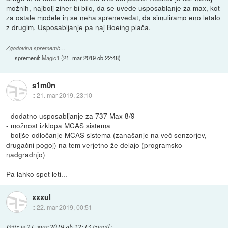
možnih, najbolj ziher bi bilo, da se uvede usposablanje za max, kot
za ostale modele in se neha sprenevedat, da simuliramo eno letalo
z drugim. Usposabljanje pa naj Boeing plača.
Zgodovina sprememb…
spremenil:
Magic1
(
21. mar 2019 ob 22:48
)
s1m0n
::
21. mar 2019, 23:10
- dodatno usposabljanje za 737 Max 8/9
- možnost izklopa MCAS sistema
- boljše odločanje MCAS sistema (zanašanje na več senzorjev,
drugačni pogoj) na tem verjetno že delajo (programsko
nadgradnjo)
Pa lahko spet leti...
xxxul
::
22. mar 2019, 00:51
Fritz
je
21. mar 2019 ob 22:13
izjavil
: