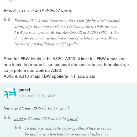
Bwaze6
je
21. mar 2019 ob 06:52
izjavil
:
Računalnik "ukrade" nadzor letala v vseh "fly by wire" sistemih
krmiljenja. In to ima v neki meri že Concorde iz 1969, povsem
FBW pa so na primer Airbus A300-600R in A320 (1987). Tako
da "z dovoljenjem računalnika" naokrog letimo že prek 30 let.
Novinarji prenapihujejo ta del zgodbe.
Prvo full FBW letalo je bil A320. A300 ni imel full FBW ampak so
eno letalo le preuredili kot concept demonstrator za tehnologijo, ki
so jo potem uporabili na A320.
A306 & A310 imajo FBW spoilerje in Flaps/Slats
perci
::
21. mar 2019, 14:28
louser
je
21. mar 2019 ob 12:59
izjavil
:
perci
je
21. mar 2019 ob 09:18
izjavil
:
To letalo je zakljucilo svojo zgodbo. Nihce se vec ne
bo upal vozit s tem letalom in nobena druzba si ne