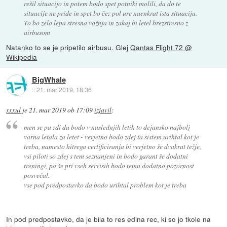
rešil situacijo in potem bodo spet potniki molili, da do te
situacije ne pride in spet bo čez pol ure naenkrat ista situacija.
To bo zelo lepa stresna vožnja in zakaj bi letel brezstresno z
airbusom
Natanko to se je pripetilo airbusu. Glej
Qantas Flight 72 @
Wikipedia
BigWhale
::
21. mar 2019, 18:36
xxxul
je
21. mar 2019 ob 17:09
izjavil
:
men se pa zdi da bodo v naslednjih letih to dejansko najbolj
varna letala za letet - verjetno bodo zdej ta sistem urihtal kot je
treba, namesto hitrega certificiranja bi verjetno še dvakrat težje,
vsi piloti so zdej s tem seznanjeni in bodo garant še dodatni
treningi, pa še pri vseh servisih bodo temu dodatno pozornost
posvečal.
vse pod predpostavko da bodo urihtal problem kot je treba
In pod predpostavko, da je bila to res edina rec, ki so jo tkole na