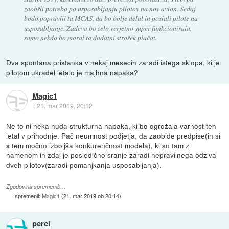
zaobšli potrebo po usposabljanju pilotov na nov avion. Sedaj
bodo popravili ta MCAS, da bo bolje delal in poslali pilote na
usposabljanje. Zadeva bo zelo verjetno super funkcionirala,
samo nekdo bo moral ta dodatni strošek plačat.
Dva spontana pristanka v nekaj mesecih zaradi istega sklopa, ki je
pilotom ukradel letalo je majhna napaka?
Magic1
::
21. mar 2019, 20:12
Ne to ni neka huda strukturna napaka, ki bo ogrožala varnost teh
letal v prihodnje. Pač neumnost podjetja, da zaobide predpise(in si
s tem močno izboljša konkurenčnost modela), ki so tam z
namenom in zdaj je posledično sranje zaradi nepravilnega odziva
dveh pilotov(zaradi pomanjkanja usposabljanja).
Zgodovina sprememb…
spremenil:
Magic1
(
21. mar 2019 ob 20:14
)
perci