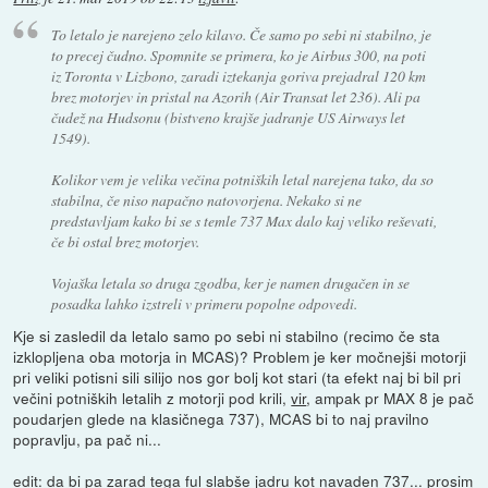
To letalo je narejeno zelo kilavo. Če samo po sebi ni stabilno, je
to precej čudno. Spomnite se primera, ko je Airbus 300, na poti
iz Toronta v Lizbono, zaradi iztekanja goriva prejadral 120 km
brez motorjev in pristal na Azorih (Air Transat let 236). Ali pa
čudež na Hudsonu (bistveno krajše jadranje US Airways let
1549).
Kolikor vem je velika večina potniških letal narejena tako, da so
stabilna, če niso napačno natovorjena. Nekako si ne
predstavljam kako bi se s temle 737 Max dalo kaj veliko reševati,
če bi ostal brez motorjev.
Vojaška letala so druga zgodba, ker je namen drugačen in se
posadka lahko izstreli v primeru popolne odpovedi.
Kje si zasledil da letalo samo po sebi ni stabilno (recimo če sta
izklopljena oba motorja in MCAS)? Problem je ker močnejši motorji
pri veliki potisni sili silijo nos gor bolj kot stari (ta efekt naj bi bil pri
večini potniških letalih z motorji pod krili,
vir
, ampak pr MAX 8 je pač
poudarjen glede na klasičnega 737), MCAS bi to naj pravilno
popravlju, pa pač ni...
edit: da bi pa zarad tega ful slabše jadru kot navaden 737... prosim