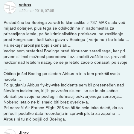
sebox
::
22. mar 2019, 07:05
Posledično bo Boeinga zaradi te šlamastike z 737 MAX stalo več
miljard dolarjev, plus tega še odškodnine in nadomestila za
prizemljena letala, pa še kriminalistična preiskava, pa zaslišanje
pred kongresom, tudi kaka glava v Boeingu ( verjetno ) bo letela ...
Pa nekaj naročil jim bojo skenslali ...
Vedno sem preferiral Boeinga pred Airbusom zaradi tega, ker pri
prvem si imel možnost posredovati oz. zaobiti zaščite oz. prevzeti
nadzor nad letalom nazaj, če se je letalo začelo obnašati po svoje
...
Očitno je šel Boeing po sledeh Airbus-a in s tem prekršil svoja
načela ...
Po guglanju Airbus fly-by-wire incidents sem bil presenečen nad
številom incidentov, ki jih povzroča sistem, ko se letalo začne
obnšati po svoje na podlagi informacij pokvarjenega senzorja...
Nobeno letalo ne bi smelo biti brez overide-a.
Pri nesreči Air France Flight 296 so šli še celo tako daleč, da so
priredili podatke data recorderja in spravili pilota za zapahe ...
Airbus ni tu nič boljši od Boeinga.
Jirzy