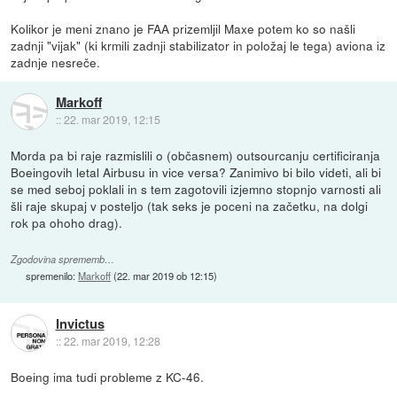
Kolikor je meni znano je FAA prizemljil Maxe potem ko so našli
zadnji "vijak" (ki krmili zadnji stabilizator in položaj le tega) aviona iz
zadnje nesreče.
Markoff
::
22. mar 2019, 12:15
Morda pa bi raje razmislili o (občasnem) outsourcanju certificiranja
Boeingovih letal Airbusu in vice versa? Zanimivo bi bilo videti, ali bi
se med seboj poklali in s tem zagotovili izjemno stopnjo varnosti ali
šli raje skupaj v posteljo (tak seks je poceni na začetku, na dolgi
rok pa ohoho drag).
Zgodovina sprememb…
spremenilo:
Markoff
(
22. mar 2019 ob 12:15
)
Invictus
::
22. mar 2019, 12:28
Boeing ima tudi probleme z KC-46.