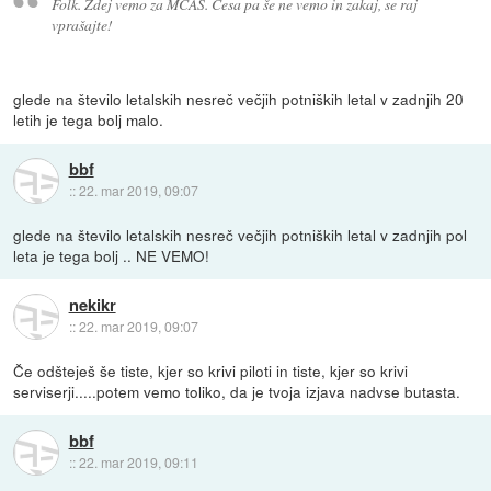
Folk. Zdej vemo za MCAS. Česa pa še ne vemo in zakaj, se raj
vprašajte!
glede na število letalskih nesreč večjih potniških letal v zadnjih 20
letih je tega bolj malo.
bbf
::
22. mar 2019, 09:07
glede na število letalskih nesreč večjih potniških letal v zadnjih pol
leta je tega bolj .. NE VEMO!
nekikr
::
22. mar 2019, 09:07
Če odšteješ še tiste, kjer so krivi piloti in tiste, kjer so krivi
serviserji.....potem vemo toliko, da je tvoja izjava nadvse butasta.
bbf
::
22. mar 2019, 09:11