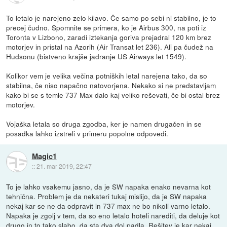
To letalo je narejeno zelo kilavo. Če samo po sebi ni stabilno, je to
precej čudno. Spomnite se primera, ko je Airbus 300, na poti iz
Toronta v Lizbono, zaradi iztekanja goriva prejadral 120 km brez
motorjev in pristal na Azorih (Air Transat let 236). Ali pa čudež na
Hudsonu (bistveno krajše jadranje US Airways let 1549).
Kolikor vem je velika večina potniških letal narejena tako, da so
stabilna, če niso napačno natovorjena. Nekako si ne predstavljam
kako bi se s temle 737 Max dalo kaj veliko reševati, če bi ostal brez
motorjev.
Vojaška letala so druga zgodba, ker je namen drugačen in se
posadka lahko izstreli v primeru popolne odpovedi.
Magic1
::
21. mar 2019, 22:47
To je lahko vsakemu jasno, da je SW napaka enako nevarna kot
tehnična. Problem je da nekateri tukaj mislijo, da je SW napaka
nekaj kar se ne da odpravit in 737 max ne bo nikoli varno letalo.
Napaka je zgolj v tem, da so eno letalo hoteli narediti, da deluje kot
drugo in to tako slabo, da sta dva dol padla. Rešitev je kar nekaj