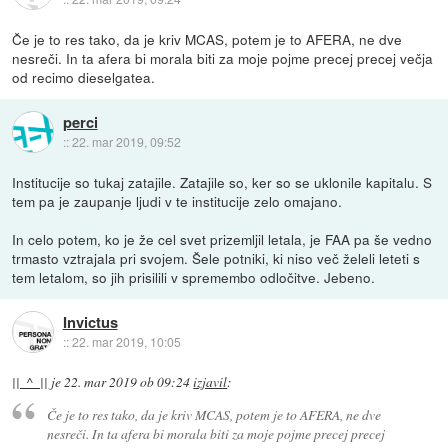
Če je to res tako, da je kriv MCAS, potem je to AFERA, ne dve
nesreči. In ta afera bi morala biti za moje pojme precej precej večja
od recimo dieselgatea.
perci
::
22. mar 2019, 09:52
Institucije so tukaj zatajile. Zatajile so, ker so se uklonile kapitalu. S
tem pa je zaupanje ljudi v te institucije zelo omajano.
In celo potem, ko je že cel svet prizemljil letala, je FAA pa še vedno
trmasto vztrajala pri svojem. Šele potniki, ki niso več želeli leteti s
tem letalom, so jih prisilili v spremembo odločitve. Jebeno.
Invictus
::
22. mar 2019, 10:05
||_^_||
je
22. mar 2019 ob 09:24
izjavil
:
Če je to res tako, da je kriv MCAS, potem je to AFERA, ne dve
nesreči. In ta afera bi morala biti za moje pojme precej precej