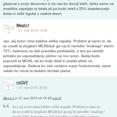
glasoval s svojo denarnico in če nas bo dovolj takih, lahko samo na
smetišče zapeljejo ta letala ali pa bodo leteli s 25% zasedenostjo
letala in tolkli izgube z vsakim letom.
Magic1
::
21. mar 2019, 19:48
Jao, sej avion nima kakšne velike napake. Problem je samo to, da
so uvedli ta zloglasni MCAS(kar ga naj bi naredilo "enakega" starim
737), kateremu so dali prevelika pooblastila, s tem pa zaobšli
potrebo po usposabljanju pilotov na nov avion. Sedaj bodo
popravili ta MCAS, da bo bolje delal in poslali pilote na
usposabljanje. Zadeva bo zelo verjetno super funkcionirala, samo
nekdo bo moral ta dodatni strošek plačat.
roCkY
::
21. mar 2019, 20:00
Magic1
je
21. mar 2019 ob 19:48
izjavil
:
Jao, sej avion nima kakšne velike napake. Problem je samo to,
da so uvedli ta zloglasni MCAS(kar ga naj bi naredilo "enakega"
starim 737), kateremu so dali prevelika pooblastila, s tem pa