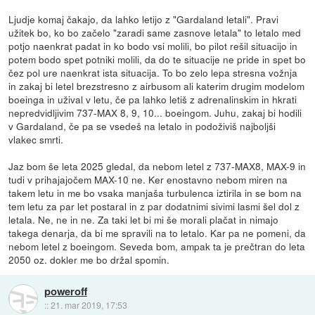
Ljudje komaj čakajo, da lahko letijo z "Gardaland letali". Pravi
užitek bo, ko bo začelo "zaradi same zasnove letala" to letalo med
potjo naenkrat padat in ko bodo vsi molili, bo pilot rešil situacijo in
potem bodo spet potniki molili, da do te situacije ne pride in spet bo
čez pol ure naenkrat ista situacija. To bo zelo lepa stresna vožnja
in zakaj bi letel brezstresno z airbusom ali katerim drugim modelom
boeinga in užival v letu, če pa lahko letiš z adrenalinskim in hkrati
nepredvidljivim 737-MAX 8, 9, 10... boeingom. Juhu, zakaj bi hodili
v Gardaland, če pa se vsedeš na letalo in podoživiš najboljši
vlakec smrti.
Jaz bom še leta 2025 gledal, da nebom letel z 737-MAX8, MAX-9 in
tudi v prihajajočem MAX-10 ne. Ker enostavno nebom miren na
takem letu in me bo vsaka manjaša turbulenca iztirila in se bom na
tem letu za par let postaral in z par dodatnimi sivimi lasmi šel dol z
letala. Ne, ne in ne. Za taki let bi mi še morali plačat in nimajo
takega denarja, da bi me spravili na to letalo. Kar pa ne pomeni, da
nebom letel z boeingom. Seveda bom, ampak ta je prečtran do leta
2050 oz. dokler me bo držal spomin.
poweroff
::
21. mar 2019, 17:53