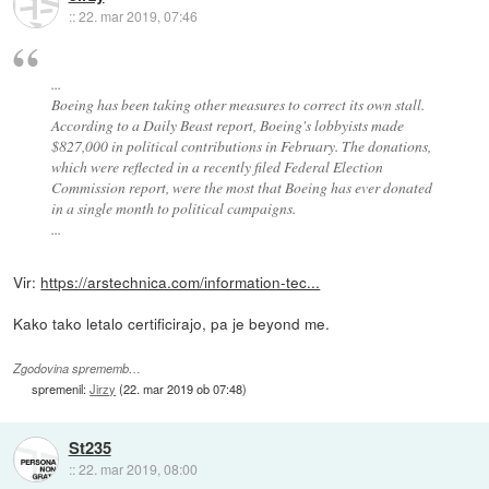
::
22. mar 2019, 07:46
...
Boeing has been taking other measures to correct its own stall.
According to a Daily Beast report, Boeing's lobbyists made
$827,000 in political contributions in February. The donations,
which were reflected in a recently filed Federal Election
Commission report, were the most that Boeing has ever donated
in a single month to political campaigns.
...
Vir:
https://arstechnica.com/information-tec...
Kako tako letalo certificirajo, pa je beyond me.
Zgodovina sprememb…
spremenil:
Jirzy
(
22. mar 2019 ob 07:48
)
St235
::
22. mar 2019, 08:00