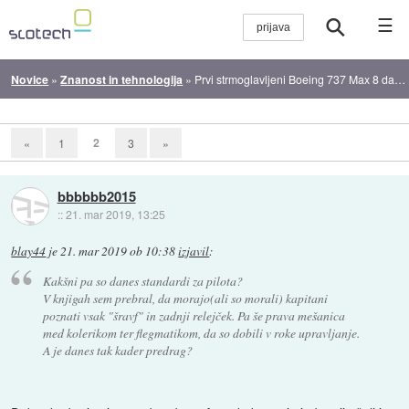
☰
Novice
»
Znanost in tehnologija
»
Prvi strmoglavljeni Boeing 737 Max 8 dan pred nesrečo komaj rešili
2
«
1
3
»
bbbbbb2015
::
21. mar 2019, 13:25
blay44
je
21. mar 2019 ob 10:38
izjavil
:
Kakšni pa so danes standardi za pilota?
V knjigah sem prebral, da morajo(ali so morali) kapitani
poznati vsak "šravf" in zadnji relejček. Pa še prava mešanica
med kolerikom ter flegmatikom, da so dobili v roke upravljanje.
A je danes tak kader predrag?