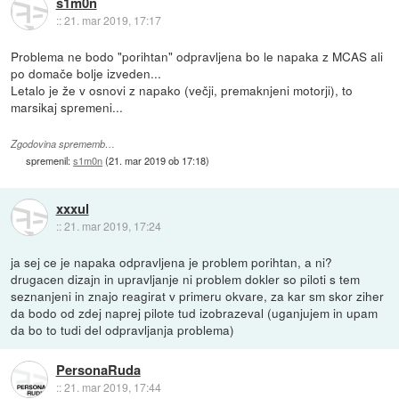
s1m0n
::
21. mar 2019, 17:17
Problema ne bodo "porihtan" odpravljena bo le napaka z MCAS ali
po domače bolje izveden...
Letalo je že v osnovi z napako (večji, premaknjeni motorji), to
marsikaj spremeni...
Zgodovina sprememb…
spremenil:
s1m0n
(
21. mar 2019 ob 17:18
)
xxxul
::
21. mar 2019, 17:24
ja sej ce je napaka odpravljena je problem porihtan, a ni?
drugacen dizajn in upravljanje ni problem dokler so piloti s tem
seznanjeni in znajo reagirat v primeru okvare, za kar sm skor ziher
da bodo od zdej naprej pilote tud izobrazeval (uganjujem in upam
da bo to tudi del odpravljanja problema)
PersonaRuda
::
21. mar 2019, 17:44