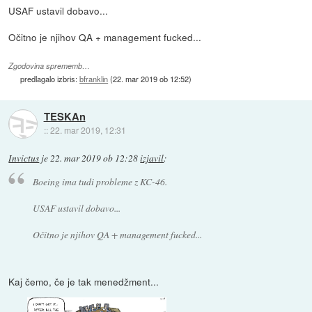
USAF ustavil dobavo...
Očitno je njihov QA + management fucked...
Zgodovina sprememb…
predlagalo izbris:
bfranklin
(
22. mar 2019 ob 12:52
)
TESKAn
::
22. mar 2019, 12:31
Invictus
je
22. mar 2019 ob 12:28
izjavil
:
Boeing ima tudi probleme z KC-46.
USAF ustavil dobavo...
Očitno je njihov QA + management fucked...
Kaj čemo, če je tak menedžment...