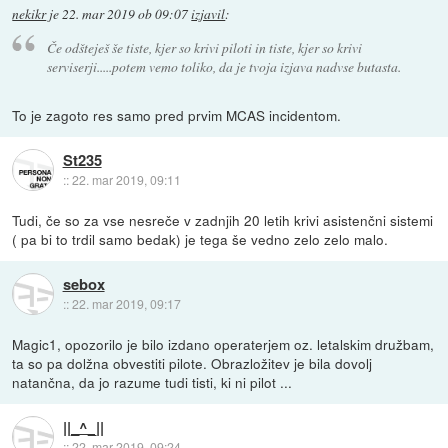
nekikr
je
22. mar 2019 ob 09:07
izjavil
:
Če odšteješ še tiste, kjer so krivi piloti in tiste, kjer so krivi
serviserji.....potem vemo toliko, da je tvoja izjava nadvse butasta.
To je zagoto res samo pred prvim MCAS incidentom.
St235
::
22. mar 2019, 09:11
Tudi, če so za vse nesreče v zadnjih 20 letih krivi asistenčni sistemi
( pa bi to trdil samo bedak) je tega še vedno zelo zelo malo.
sebox
::
22. mar 2019, 09:17
Magic1, opozorilo je bilo izdano operaterjem oz. letalskim družbam,
ta so pa dolžna obvestiti pilote. Obrazložitev je bila dovolj
natančna, da jo razume tudi tisti, ki ni pilot ...
||_^_||
::
22. mar 2019, 09:24