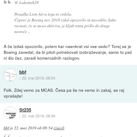
@ Lakotnik29
Posadka Lion Air-a tega ni vedela.
Čeprav je Boeing nov 2018 izdal opozorilo in navodilo, kako
ravnati, če se mcas aktivira, je kljub temu prišlo do druge
nesreče ...
A če izdaš opozorilo, potem kar naenkrat vsi vse vedo? Torej se je
Boeing zavedal, da bi piloti potrebovali izobraževanje, samo to pač
ni šlo čez, zaradi komercailnih razlogov.
bbf
::
22. mar 2019, 08:54
Folk. Zdej vemo za MCAS. Česa pa še ne vemo in zakaj, se raj
vprašajte!
St235
::
22. mar 2019, 08:56
bbf
je
22. mar 2019 ob 08:54
izjavil
: