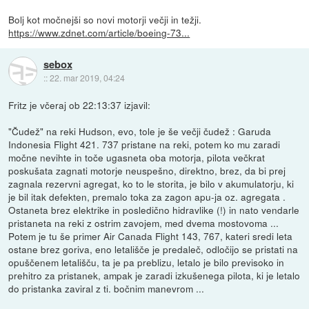
Bolj kot močnejši so novi motorji večji in težji.
https://www.zdnet.com/article/boeing-73...
sebox
::
22. mar 2019, 04:24
Fritz je včeraj ob 22:13:37 izjavil:
"Čudež" na reki Hudson, evo, tole je še večji čudež : Garuda
Indonesia Flight 421. 737 pristane na reki, potem ko mu zaradi
močne nevihte in toče ugasneta oba motorja, pilota večkrat
poskušata zagnati motorje neuspešno, direktno, brez, da bi prej
zagnala rezervni agregat, ko to le storita, je bilo v akumulatorju, ki
je bil itak defekten, premalo toka za zagon apu-ja oz. agregata .
Ostaneta brez elektrike in posledično hidravlike (!) in nato vendarle
pristaneta na reki z ostrim zavojem, med dvema mostovoma ...
Potem je tu še primer Air Canada Flight 143, 767, kateri sredi leta
ostane brez goriva, eno letališče je predaleč, odločijo se pristati na
opuščenem letališču, ta je pa preblizu, letalo je bilo previsoko in
prehitro za pristanek, ampak je zaradi izkušenega pilota, ki je letalo
do pristanka zaviral z ti. bočnim manevrom ...