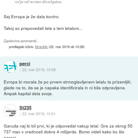
večja od recimo dieselgatea.
Saj Evropa je že dala kontro.
Takoj so prepovedali lete s tem letalom...
Zgodovina sprememb…
predlagalo izbris:
bfranklin
(
22. mar 2019 ob 10:28
)
perci
::
22. mar 2019, 10:08
Evropa bi morala že po prvem strmoglavljenem letalu ta prizemljiti,
glede na to, da se je napaka identificirala in ni bila odpravljena.
Ampak kapital dela svoje.
St235
::
22. mar 2019, 10:31
Garuda naj bi bil prvi, ki je odpovedal nakup letal. Gre za okrog 50
737 max v vrednosti dobre 4 milijarde. Bomo videli kako bo šlo
naprej.