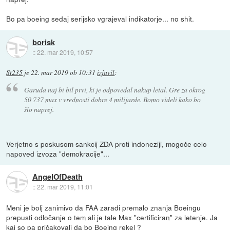
Bo pa boeing sedaj serijsko vgrajeval indikatorje... no shit.
borisk
::
22. mar 2019, 10:57
St235
je
22. mar 2019 ob 10:31
izjavil
:
Garuda naj bi bil prvi, ki je odpovedal nakup letal. Gre za okrog
50 737 max v vrednosti dobre 4 milijarde. Bomo videli kako bo
šlo naprej.
Verjetno s poskusom sankcij ZDA proti indoneziji, mogoče celo
napoved izvoza "demokracije"...
AngelOfDeath
::
22. mar 2019, 11:01
Meni je bolj zanimivo da FAA zaradi premalo znanja Boeingu
prepusti odločanje o tem ali je tale Max "certificiran" za letenje. Ja
kaj so pa pričakovali da bo Boeing rekel ?