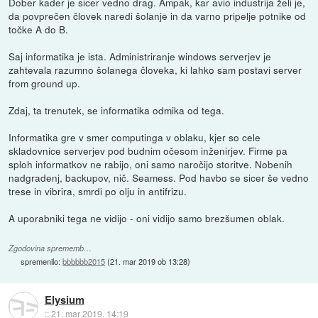
Dober kader je sicer vedno drag. Ampak, kar avio industrija želi je,
da povprečen človek naredi šolanje in da varno pripelje potnike od
točke A do B.
Saj informatika je ista. Administriranje windows serverjev je
zahtevala razumno šolanega človeka, ki lahko sam postavi server
from ground up.
Zdaj, ta trenutek, se informatika odmika od tega.
Informatika gre v smer computinga v oblaku, kjer so cele
skladovnice serverjev pod budnim očesom inženirjev. Firme pa
sploh informatkov ne rabijo, oni samo naročijo storitve. Nobenih
nadgradenj, backupov, nič. Seamess. Pod havbo se sicer še vedno
trese in vibrira, smrdi po olju in antifrizu.
A uporabniki tega ne vidijo - oni vidijo samo brezšumen oblak.
Zgodovina sprememb…
spremenilo:
bbbbbb2015
(
21. mar 2019 ob 13:28
)
Elysium
::
21. mar 2019, 14:19