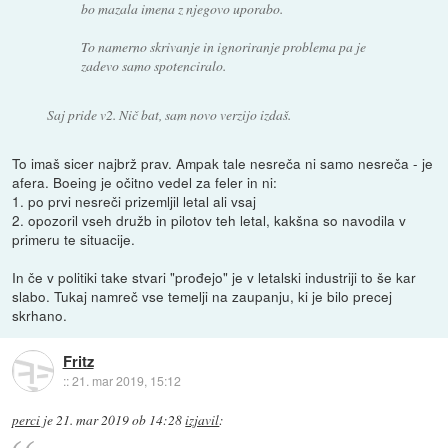
bo mazala imena z njegovo uporabo.
To namerno skrivanje in ignoriranje problema pa je
zadevo samo spotenciralo.
Saj pride v2. Nič bat, sam novo verzijo izdaš.
To imaš sicer najbrž prav. Ampak tale nesreča ni samo nesreča - je
afera. Boeing je očitno vedel za feler in ni:
1. po prvi nesreči prizemljil letal ali vsaj
2. opozoril vseh družb in pilotov teh letal, kakšna so navodila v
primeru te situacije.
In če v politiki take stvari "prođejo" je v letalski industriji to še kar
slabo. Tukaj namreč vse temelji na zaupanju, ki je bilo precej
skrhano.
Fritz
::
21. mar 2019, 15:12
perci
je
21. mar 2019 ob 14:28
izjavil
: