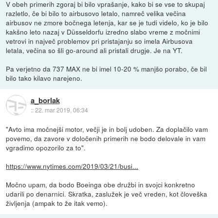
V obeh primerih zgoraj bi bilo vprašanje, kako bi se vse to skupaj
razletlo, če bi bilo to airbusovo letalo, namreč velika večina
airbusov ne zmore bočnega letenja, kar se je tudi videlo, ko je bilo
kakšno leto nazaj v Düsseldorfu izredno slabo vreme z močnimi
vetrovi in največ problemov pri pristajanju so imela Airbusova
letala, večina so šli go-around ali pristali drugje. Je na YT.
Pa verjetno da 737 MAX ne bi imel 10-20 % manjšo porabo, če bil
bilo tako kilavo narejeno.
a_borlak
::
22. mar 2019, 06:34
"Avto ima močnejši motor, večji je in bolj udoben. Za doplačilo vam
povemo, da zavore v določenih primerih ne bodo delovale in vam
vgradimo opozorilo za to".
https://www.nytimes.com/2019/03/21/busi...
Močno upam, da bodo Boeinga obe družbi in svojci konkretno
udarili po denarnici. Skratka, zaslužek je več vreden, kot človeška
življenja (ampak to že itak vemo).