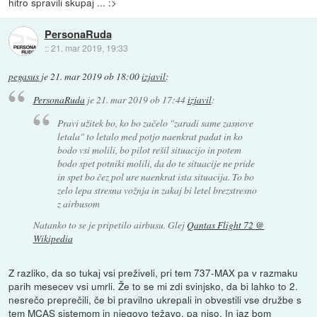
hitro spravili skupaj ... :>
PersonaRuda
::
21. mar 2019, 19:33
pegasus
je
21. mar 2019 ob 18:00
izjavil
:
PersonaRuda
je
21. mar 2019 ob 17:44
izjavil
:
Pravi užitek bo, ko bo začelo "zaradi same zasnove
letala" to letalo med potjo naenkrat padat in ko
bodo vsi molili, bo pilot rešil situacijo in potem
bodo spet potniki molili, da do te situacije ne pride
in spet bo čez pol ure naenkrat ista situacija. To bo
zelo lepa stresna vožnja in zakaj bi letel brezstresno
z airbusom
Natanko to se je pripetilo airbusu. Glej
Qantas Flight 72 @
Wikipedia
Z razliko, da so tukaj vsi preživeli, pri tem 737-MAX pa v razmaku
parih mesecev vsi umrli. Že to se mi zdi svinjsko, da bi lahko to 2.
nesrečo preprečili, če bi pravilno ukrepali in obvestili vse družbe s
tem MCAS sistemom in njegovo težavo, pa niso. In jaz bom