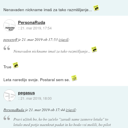
Nenavaden nickname imaš za tako razmišljanje...
PersonaRuda
::
21. mar 2019, 17:54
poweroff
je
21. mar 2019 ob 17:53
izjavil
:
Nenavaden nickname imaš za tako razmišljanje...
True
Leta naredijo svoje. Postaral sem se.
pegasus
::
21. mar 2019, 18:00
PersonaRuda
je
21. mar 2019 ob 17:44
izjavil
:
Pravi užitek bo, ko bo začelo "zaradi same zasnove letala" to
letalo med potjo naenkrat padat in ko bodo vsi molili, bo pilot