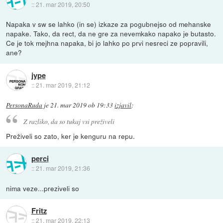
::
21. mar 2019, 20:50
Napaka v sw se lahko (in se) izkaze za pogubnejso od mehanske
napake. Tako, da rect, da ne gre za nevemkako napako je butasto.
Ce je tok mejhna napaka, bi jo lahko po prvi nesreci ze popravili,
ane?
jype
::
21. mar 2019, 21:12
PersonaRuda
je
21. mar 2019 ob 19:33
izjavil
:
Z razliko, da so tukaj vsi preživeli
Preživeli so zato, ker je kenguru na repu.
perci
::
21. mar 2019, 21:36
nima veze...preziveli so
Fritz
::
21. mar 2019, 22:13