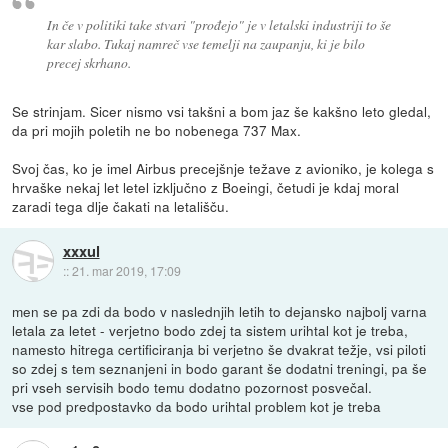
In če v politiki take stvari "prođejo" je v letalski industriji to še
kar slabo. Tukaj namreč vse temelji na zaupanju, ki je bilo
precej skrhano.
Se strinjam. Sicer nismo vsi takšni a bom jaz še kakšno leto gledal,
da pri mojih poletih ne bo nobenega 737 Max.
Svoj čas, ko je imel Airbus precejšnje težave z avioniko, je kolega s
hrvaške nekaj let letel izključno z Boeingi, četudi je kdaj moral
zaradi tega dlje čakati na letališču.
xxxul
::
21. mar 2019, 17:09
men se pa zdi da bodo v naslednjih letih to dejansko najbolj varna
letala za letet - verjetno bodo zdej ta sistem urihtal kot je treba,
namesto hitrega certificiranja bi verjetno še dvakrat težje, vsi piloti
so zdej s tem seznanjeni in bodo garant še dodatni treningi, pa še
pri vseh servisih bodo temu dodatno pozornost posvečal.
vse pod predpostavko da bodo urihtal problem kot je treba