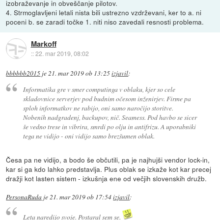
izobraževanje in obveščanje pilotov.
4. Strmoglavljeni letali nista bili ustrezno vzdrževani, ker to a. ni
poceni b. se zaradi točke 1. niti niso zavedali resnosti problema.
Markoff
::
22. mar 2019, 08:02
bbbbbb2015
je
21. mar 2019 ob 13:25
izjavil
:
Informatika gre v smer computinga v oblaku, kjer so cele
skladovnice serverjev pod budnim očesom inženirjev. Firme pa
sploh informatkov ne rabijo, oni samo naročijo storitve.
Nobenih nadgradenj, backupov, nič. Seamess. Pod havbo se sicer
še vedno trese in vibrira, smrdi po olju in antifrizu. A uporabniki
tega ne vidijo - oni vidijo samo brezšumen oblak.
Česa pa ne vidijo, a bodo še občutili, pa je najhujši vendor lock-in,
kar si ga kdo lahko predstavlja. Plus oblak se izkaže kot kar precej
dražji kot lasten sistem - izkušnja ene od večjih slovenskih družb.
PersonaRuda
je
21. mar 2019 ob 17:54
izjavil
:
Leta naredijo svoje. Postaral sem se.