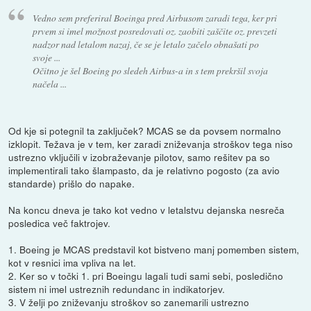
Vedno sem preferiral Boeinga pred Airbusom zaradi tega, ker pri
prvem si imel možnost posredovati oz. zaobiti zaščite oz. prevzeti
nadzor nad letalom nazaj, če se je letalo začelo obnašati po
svoje ...
Očitno je šel Boeing po sledeh Airbus-a in s tem prekršil svoja
načela ...
Od kje si potegnil ta zaključek? MCAS se da povsem normalno
izklopit. Težava je v tem, ker zaradi zniževanja stroškov tega niso
ustrezno vključili v izobraževanje pilotov, samo rešitev pa so
implementirali tako šlampasto, da je relativno pogosto (za avio
standarde) prišlo do napake.
Na koncu dneva je tako kot vedno v letalstvu dejanska nesreča
posledica več faktrojev.
1. Boeing je MCAS predstavil kot bistveno manj pomemben sistem,
kot v resnici ima vpliva na let.
2. Ker so v točki 1. pri Boeingu lagali tudi sami sebi, posledično
sistem ni imel ustreznih redundanc in indikatorjev.
3. V želji po zniževanju stroškov so zanemarili ustrezno