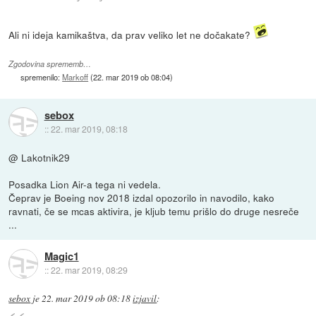
Ali ni ideja kamikaštva, da prav veliko let ne dočakate?
Zgodovina sprememb…
spremenilo:
Markoff
(
22. mar 2019 ob 08:04
)
sebox
::
22. mar 2019, 08:18
@ Lakotnik29
Posadka Lion Air-a tega ni vedela.
Čeprav je Boeing nov 2018 izdal opozorilo in navodilo, kako
ravnati, če se mcas aktivira, je kljub temu prišlo do druge nesreče
...
Magic1
::
22. mar 2019, 08:29
sebox
je
22. mar 2019 ob 08:18
izjavil
: