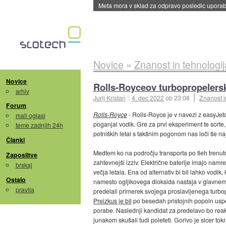
ByteDance trenira največji model umetne intel
Novice
»
Znanost in tehnologij
Novice
Rolls-Royceov turbopropelersk
arhiv
Jurij Kristan
::
4. dec 2022
ob 23:08
Znanost i
Forum
Rolls-Royce
- Rolls-Royce je v navezi z easyJe
mali oglasi
poganjal vodik. Gre za prvi eksperiment te sorte, 
teme zadnjih 24h
potniških letal s takšnim pogonom nas loči še na
Članki
Medtem ko na področju transporta po tleh trenutno
Zaposlitve
zahtevnejši izziv. Električne baterije imajo namre
brskaj
večja letala. Ena od alternativ bi bil lahko vodik
Ostalo
namesto ogljikovega dioksida nastaja v glavnem
pravila
predelali primerek svojega proslavljenega turb
Preizkus je bil
po besedah pristojnih popoln uspe
porabe. Naslednji kandidat za predelavo bo reakt
junakom skušali tudi poleteti. Gorivo je sicer tok