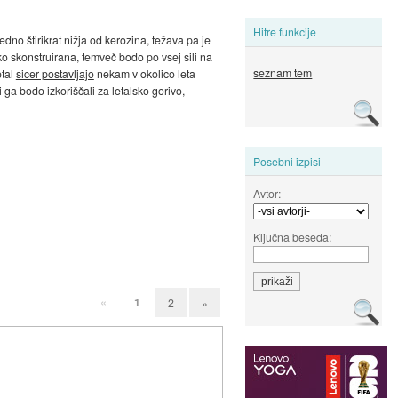
Hitre funkcije
vedno štirikrat nižja od kerozina, težava pa je
sko skonstruirana, temveč bodo po vsej sili na
seznam tem
etal
sicer postavljajo
nekam v okolico leta
i ga bodo izkoriščali za letalsko gorivo,
Posebni izpisi
Avtor:
Ključna beseda:
«
1
2
»