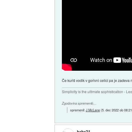
Če kuriš vodik v gorivni celici pa je zadeva 
Simplicity is the ultimate sophistication - L
Zgodovina sprememb…
spremenil:
J.McLane
(
5. dec 2022 ob 08:2
brbr21