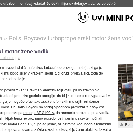
igence doslej
::
včeraj ob 21:37
a
»
Rolls-Royceov turbopropelerski motor žene vodi
i motor žene vodik
n tehnologija
tom izvedel
statični preizkus
turbopropelerskega motorja, ki ga je
ki mu bodo sicer v kratkem sledili tudi drugi proizvajalci, toda do
jmanj desetletje.
 poteka živahna tekma v elektrifikaciji vozil, pa so zrakoplovi
č zdaleč prenizko gostoto energije, da bi jih bilo smotrno vgrajevati v
, ki ga je mogoče prav tako
kuriti
v turbinskih motorjih, pri čemer
 voda. Pri Rolls-Royceu so sedaj s podporo prevoznika easyJeta
opropelerskega
motorja AE 2100-A
, da namesto kerozina golta vodik.
h, kljub temu ne poznamo podrobnosti, denimo razvite moči ali
ivni motor Pearl 15, ni pa še jasno, ali oziroma kdaj bodo s tokratnim
vir:
Roll
rat prispevala tovarna z Orkneyskih otokov, ki jo žene elektrika iz vetra