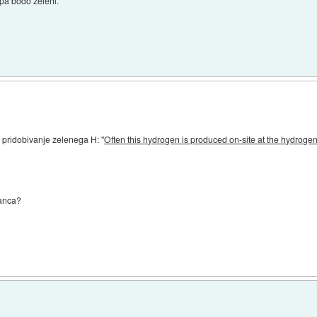
 pa bodo zeleni.
a pridobivanje zelenega H: "
Often this hydrogen is produced on-site at the hydroge
tanca?