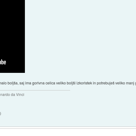
malo boljša, saj ima gorivna celica veliko boljši izkoristek in potrebuješ veliko manj 
eonardo da Vinci
1
)