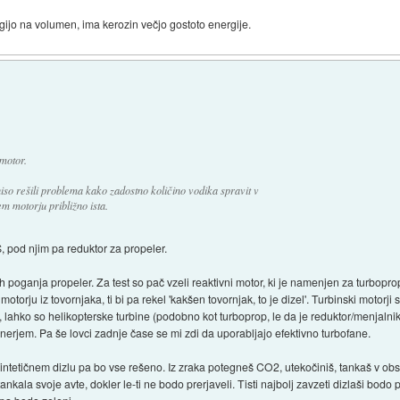
rgijo na volumen, ima kerozin večjo gostoto energije.
motor.
niso rešili problema kako zadostno količino vodika spravit v
m motorju približno ista.
S, pod njim pa reduktor za propeler.
pih poganja propeler. Za test so pač vzeli reaktivni motor, ki je namenjen za turbopr
motorju iz tovornjaka, ti bi pa rekel 'kakšen tovornjak, to je dizel'. Turbinski motorj
, lahko so helikopterske turbine (podobno kot turboprop, le da je reduktor/menjalni
urnerjem. Pa še lovci zadnje čase se mi zdi da uporabljajo efektivno turbofane.
 sintetičnem dizlu pa bo vse rešeno. Iz zraka potegneš CO2, utekočiniš, tankaš v obs
nkala svoje avte, dokler le-ti ne bodo prerjaveli. Tisti najbolj zavzeti dizlaši bodo 