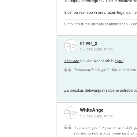
Turbopropelerskega??? Tole je reaktivni mo
Sicer pa vse lepo in prav, razen tega, da ni
Simplicity is the ultimate sophistication - L
driver_x
::
5. dec 2022, 07:13
J.McLane
je
5. dec 2022 ob 06:35
izjavil
:
Turbopropelerskega??? Tole je reaktivni 
Za preizkus delovanja ni nobene potrebe po 
WhiteAngel
::
5. dec 2022, 07:16
To je le ena prvih stopnic na sicer dolgi p
energije od baterij, je še vedno štirikrat n