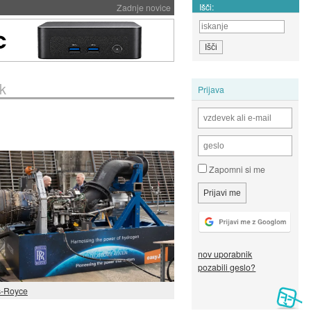
Išči:
Zadnje novice
k
Prijava
Zapomni si me
nov uporabnik
pozabili geslo?
s-Royce