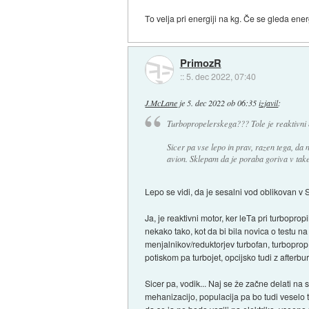
To velja pri energiji na kg. Če se gleda ene
PrimozR
::
5. dec 2022, 07:40
J.McLane
je
5. dec 2022 ob 06:35
izjavil
:
Turbopropelerskega??? Tole je reaktivni 
Sicer pa vse lepo in prav, razen tega, da 
avion. Sklepam da je poraba goriva v take
Lepo se vidi, da je sesalni vod oblikovan v 
Ja, je reaktivni motor, ker leTa pri turbopro
nekako tako, kot da bi bila novica o testu na 
menjalnikov/reduktorjev turbofan, turboprop
potiskom pa turbojet, opcijsko tudi z afterb
Sicer pa, vodik... Naj se že začne delati na
mehanizacijo, populacija pa bo tudi veselo ta