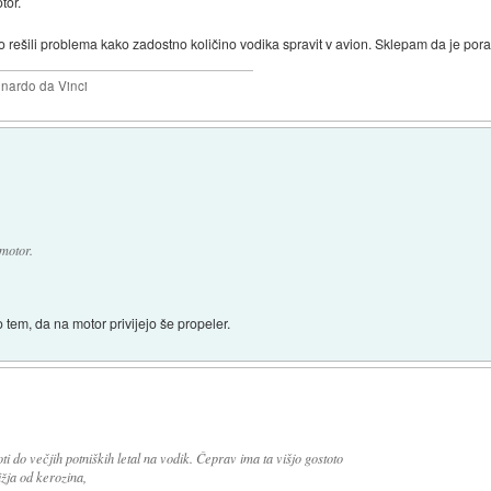
tor.
so rešili problema kako zadostno količino vodika spravit v avion. Sklepam da je pora
eonardo da Vinci
motor.
tem, da na motor privijejo še propeler.
oti do večjih potniških letal na vodik. Čeprav ima ta višjo gostoto
ižja od kerozina,