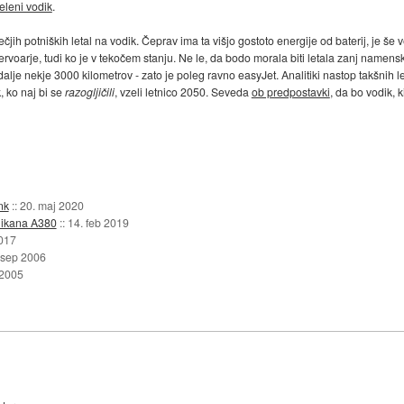
eleni vodik
.
ečjih potniških letal na vodik. Čeprav ima ta višjo gostoto energije od baterij, je še 
ezervoarje, tudi ko je v tekočem stanju. Ne le, da bodo morala biti letala zanj namen
dalje nekje 3000 kilometrov - zato je poleg ravno easyJet. Analitiki nastop takšnih l
, ko naj bi se
razogljičili
, vzeli letnico 2050. Seveda
ob predpostavki
, da bo vodik, k
nk
::
20. maj 2020
elikana A380
::
14. feb 2019
2017
 sep 2006
 2005