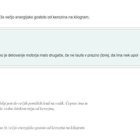
3x večjo energijsko gostoto od kerozina na kilogram.
no je delovanje motorja malo drugače, če ne laufa v prazno (torej, da ima nek upor -
dolgi poti do večjih potniških letal na vodik. Čeprav ima ta
 še vedno štirikrat nižja od kerozina,
no 3x večjo energijsko gostoto od kerozina na kilogram.