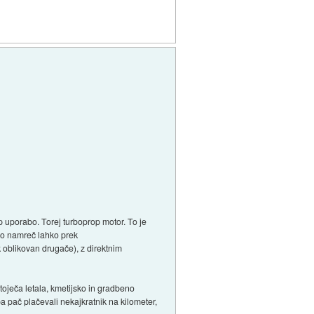
op uporabo. Torej turboprop motor. To je
i so namreč lahko prek
k oblikovan drugače), z direktnim
toječa letala, kmetijsko in gradbeno
pa pač plačevali nekajkratnik na kilometer,