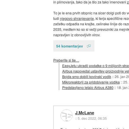
in plimovanja, tako da je šlo za tako imenovani
z
To je le ena prvih stopnic na sicer dolgi poti do v
tudi
njegovo shranjevanje
, ki terja specifične r
začetku odpadla na krajše, celinske linije do raz
2035, medtem ko so si večji prevozniki za mejnik
napravljen iz obnovljivih virov.
54 komentarjev
Preberite si še…
EasyJetu ukradli podatke o 9 milijonih stra
Airbus napovedal ustavitev proizvodnje v
Bojda smo dobili kovinski vodik
::
26. jan 
Mikroreaktorji za pridobivanje vodika
::
25.
Predstavljeno letalo Airbus A380
::
18. jan
J.McLane
::
5. dec 2022, 06:35