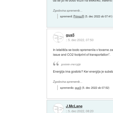
da se ja ne bodo vozili na elektriko, vseeno
Zgodovina sprememb…
spremenil:
PrimozR
(
5. dec 2022 ob 07:41
)
gus5
::
5. dec 2022, 07:50
In letališča se bodo spremenila v tovarne z
issue and CO2 footprint of transportation".
gostoto energije
Energija ima gostoto? Ker energija je subs
Zgodovina sprememb…
spremenilo:
gus5
(
5. dec 2022 ob 07:52
)
J.McLane
::
5. dec 2022, 08:20