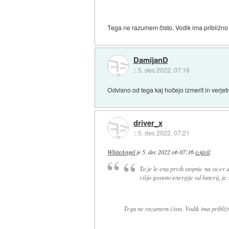
Tega ne razumem čisto. Vodik ima približno 
DamijanD
::
5. dec 2022, 07:16
Odvisno od tega kaj hočejo izmerit in verjet
driver_x
::
5. dec 2022, 07:21
WhiteAngel
je
5. dec 2022 ob 07:16
izjavil
:
To je le ena prvih stopnic na sicer 
višjo gostoto energije od baterij, je
Tega ne razumem čisto. Vodik ima približ