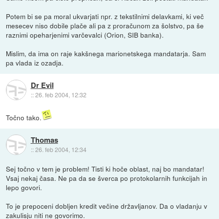
Potem bi se pa moral ukvarjati npr. z tekstilnimi delavkami, ki več
mesecev niso dobile plače ali pa z proračunom za šolstvo, pa še
raznimi opeharjenimi varčevalci (Orion, SIB banka).
Mislim, da ima on raje kakšnega marionetskega mandatarja. Sam
pa vlada iz ozadja.
Dr Evil
::
26. feb 2004, 12:32
Točno tako.
Thomas
::
26. feb 2004, 12:34
Sej točno v tem je problem! Tisti ki hoče oblast, naj bo mandatar!
Vsaj nekaj časa. Ne pa da se šverca po protokolarnih funkcijah in
lepo govori.
To je prepoceni dobljen kredit večine državljanov. Da o vladanju v
zakulisju niti ne govorimo.