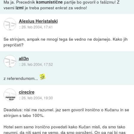
Ma ja. Precednik
partije bo govoril o fašizmu! Z
komunistične
vsemi
je treba pomest enkrat za vedno!
izmi
Alexius Heristalski
::
26. feb 2004, 17:41
Se strinjam, ampak ne mnogi tega še vedno ne dojamejo. Kako jih
prepričati?
ali3n
::
26. feb 2004, 17:52
z referendumom...
cirecire
::
26. feb 2004, 19:30
Deadalus: nisi me razumel. jaz sem govoril ironično o Kučanu in se
strinjam s tabo 100%.
Hotel sem samo ironično povedati kako Kučan misli, da smo tako
neumni, da niti sami ne vemo, da smo ogroženi. On pa naj bi nas