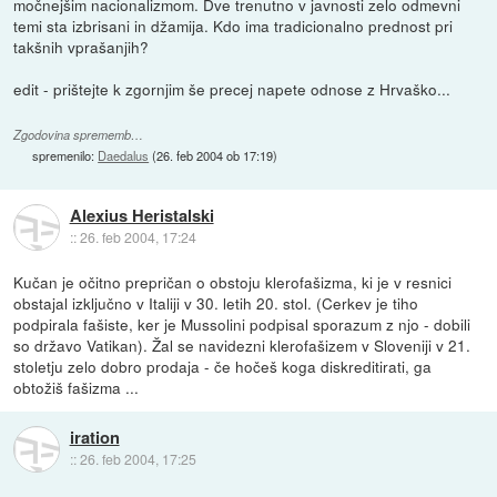
močnejšim nacionalizmom. Dve trenutno v javnosti zelo odmevni
temi sta izbrisani in džamija. Kdo ima tradicionalno prednost pri
takšnih vprašanjih?
edit - prištejte k zgornjim še precej napete odnose z Hrvaško...
Zgodovina sprememb…
spremenilo:
Daedalus
(
26. feb 2004 ob 17:19
)
Alexius Heristalski
::
26. feb 2004, 17:24
Kučan je očitno prepričan o obstoju klerofašizma, ki je v resnici
obstajal izključno v Italiji v 30. letih 20. stol. (Cerkev je tiho
podpirala fašiste, ker je Mussolini podpisal sporazum z njo - dobili
so državo Vatikan). Žal se navidezni klerofašizem v Sloveniji v 21.
stoletju zelo dobro prodaja - če hočeš koga diskreditirati, ga
obtožiš fašizma ...
iration
::
26. feb 2004, 17:25