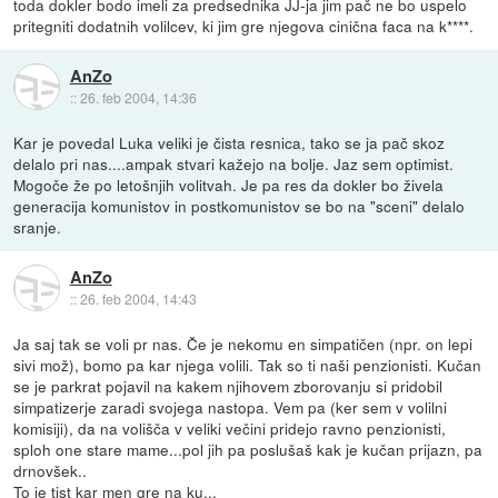
toda dokler bodo imeli za predsednika JJ-ja jim pač ne bo uspelo
pritegniti dodatnih volilcev, ki jim gre njegova cinična faca na k****.
AnZo
::
26. feb 2004, 14:36
Kar je povedal Luka veliki je čista resnica, tako se ja pač skoz
delalo pri nas....ampak stvari kažejo na bolje. Jaz sem optimist.
Mogoče že po letošnjih volitvah. Je pa res da dokler bo živela
generacija komunistov in postkomunistov se bo na "sceni" delalo
sranje.
AnZo
::
26. feb 2004, 14:43
Ja saj tak se voli pr nas. Če je nekomu en simpatičen (npr. on lepi
sivi mož), bomo pa kar njega volili. Tak so ti naši penzionisti. Kučan
se je parkrat pojavil na kakem njihovem zborovanju si pridobil
simpatizerje zaradi svojega nastopa. Vem pa (ker sem v volilni
komisiji), da na volišča v veliki večini pridejo ravno penzionisti,
sploh one stare mame...pol jih pa poslušaš kak je kučan prijazn, pa
drnovšek..
To je tist kar men gre na ku...