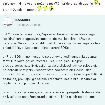
cinizmom (ki me vedno požene na WC - pride prav ob zaprtju
)
bruhal žveplo in ogenj.
Daedalus
::
26. feb 2004, 08:09
J.J.? Ja verjetno ma prav, čeprav ko berem uradne izjave tega
"politika" lahko ugotovim samo to, da ma tip očitne težave s
paranojo. Ne vem, če si lahko nekdo, ki se ima za resnega politika
privošči izjave, kot je tale (citat z strani SDS):
>»Proti SDS in meni osebno se ponovno vodi kampanja po znani
formuli iz Nove gorice izpred 10 let, ki se glasi: Najprej
diskreditacija, nato likvidacija. Izvajalci diskreditacij se zgledujejo
po hordah nestrpnih kričačev pred sodiščem ob Dachauskih
procesih, ki so zahtevali smrt za razredne sovražnike ali po tistih, ki
so nekdaj prekinjali gledališke predstave, kot je bila Rožančeva
Topla greda,« je pojasnil Janša.
To v odgovor na steno, ki so jo postavili eni pregreti ultralevičarski
aktivisti pred sedežem stranke včeraj... Ki jih sploh ne gre jemati
resno...