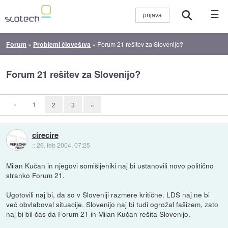
☰
Forum
»
Problemi človeštva
»
Forum 21 rešitev za Slovenijo?
Forum 21 rešitev za Slovenijo?
«
1
2
3
»
cirecire
::
26. feb 2004, 07:25
Milan Kučan in njegovi somišljeniki naj bi ustanovili novo politično
stranko Forum 21.
Ugotovili naj bi, da so v Sloveniji razmere kritične. LDS naj ne bi
več obvlaboval situacije. Slovenijo naj bi tudi ogrožal fašizem, zato
naj bi bil čas da Forum 21 in Milan Kučan rešita Slovenijo.