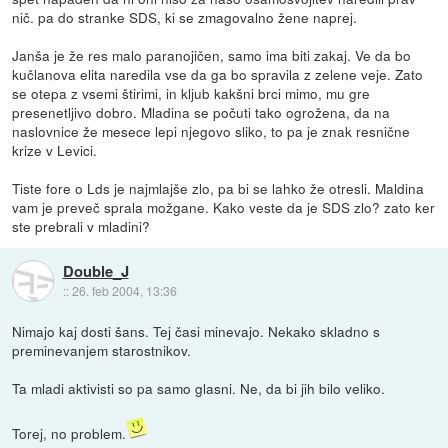
nič. pa do stranke SDS, ki se zmagovalno žene naprej.
Janša je že res malo paranojičen, samo ima biti zakaj. Ve da bo
kučlanova elita naredila vse da ga bo spravila z zelene veje. Zato
se otepa z vsemi štirimi, in kljub kakšni brci mimo, mu gre
presenetljivo dobro. Mladina se počuti tako ogrožena, da na
naslovnice že mesece lepi njegovo sliko, to pa je znak resnične
krize v Levici.
Tiste fore o Lds je najmlajše zlo, pa bi se lahko že otresli. Maldina
vam je preveč sprala možgane. Kako veste da je SDS zlo? zato ker
ste prebrali v mladini?
Double_J
::
26. feb 2004, 13:36
Nimajo kaj dosti šans. Tej časi minevajo. Nekako skladno s
preminevanjem starostnikov.
Ta mladi aktivisti so pa samo glasni. Ne, da bi jih bilo veliko.
Torej, no problem.