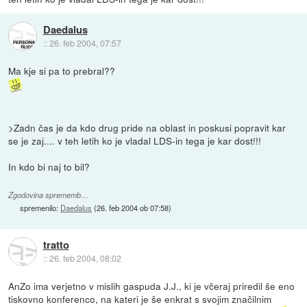
Daedalus
::
26. feb 2004, 07:57
Ma kje si pa to prebral??
>Zadn čas je da kdo drug pride na oblast in poskusi popravit kar
se je zaj.... v teh letih ko je vladal LDS-in tega je kar dost!!!
In kdo bi naj to bil?
Zgodovina sprememb…
spremenilo:
Daedalus
(
26. feb 2004 ob 07:58
)
tratto
::
26. feb 2004, 08:02
AnZo ima verjetno v mislih gaspuda J.J., ki je včeraj priredil še eno
tiskovno konferenco, na kateri je še enkrat s svojim značilnim