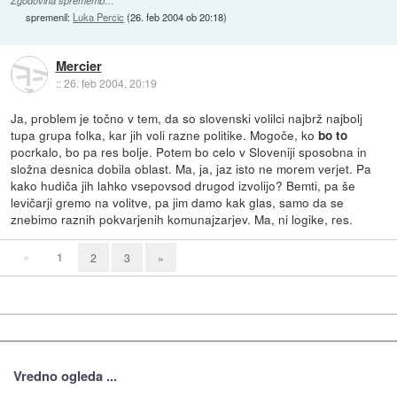
Zgodovina sprememb…
spremenil:
Luka Percic
(
26. feb 2004 ob 20:18
)
Mercier
::
26. feb 2004, 20:19
Ja, problem je točno v tem, da so slovenski volilci najbrž najbolj
tupa grupa folka, kar jih voli razne politike. Mogoče, ko
bo to
pocrkalo, bo pa res bolje. Potem bo celo v Sloveniji sposobna in
složna desnica dobila oblast. Ma, ja, jaz isto ne morem verjet. Pa
kako hudiča jih lahko vsepovsod drugod izvolijo? Bemti, pa še
levičarji gremo na volitve, pa jim damo kak glas, samo da se
znebimo raznih pokvarjenih komunajzarjev. Ma, ni logike, res.
«
1
2
3
»
Vredno ogleda ...