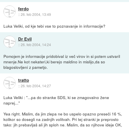
ferdo
::
26. feb 2004, 13:49
Luka Veliki, od kje tebi vse to poznavanje in informacije?
Dr Evil
::
26. feb 2004, 14:24
Pomojem je informacije pridobival iz več virov in si potem ustvaril
mnenje.Ne kot nekateri,ki berejo maldino in mislijo,da so
blagoslovljeni z pametjo.
tratto
::
26. feb 2004, 14:27
Luka Veliki : "...pa do stranke SDS, ki se zmagovalno žene
naprej..."
Yea right. Mislim, da jim zlepa ne bo uspelo opazno preseči 16 %,
kolikor so dosegli na zadnjih volitvah. Pri tej stranki je preprosto
tako: jih prebavljaš ali jih sploh ne. Mislim, da so njihove ideje OK,