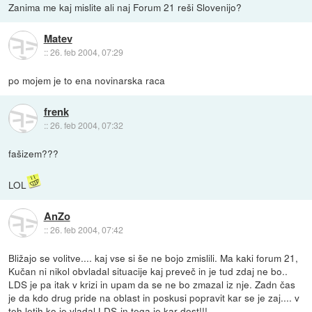
Zanima me kaj mislite ali naj Forum 21 reši Slovenijo?
Matev
::
26. feb 2004, 07:29
po mojem je to ena novinarska raca
frenk
::
26. feb 2004, 07:32
fašizem???
LOL
AnZo
::
26. feb 2004, 07:42
Bližajo se volitve.... kaj vse si še ne bojo zmislili. Ma kaki forum 21,
Kučan ni nikol obvladal situacije kaj preveč in je tud zdaj ne bo..
LDS je pa itak v krizi in upam da se ne bo zmazal iz nje. Zadn čas
je da kdo drug pride na oblast in poskusi popravit kar se je zaj.... v
teh letih ko je vladal LDS-in tega je kar dost!!!