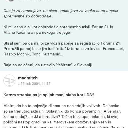
Cas je za zamenjavo, ne sicer zamenjavo za vsako ceno ampak
spremembe so dobrodosle.
Ni mi jasno a si kot dobrodošlo spremembo mislil Forum 21 in
Milana Kučana ali pa nekoga tretjega.
Slišal sem pa da naj bi že vložili papirje za registracijo Foruma 21.
Pridružili pa naj bi se jim tudi "elita" iz foruma za levico: Franco Juri,
Rastko Močnik, Tonči Kuzmanić...
Baje so odločeni, da ustavijo "fašizem" v Sloveniji.
madmitch
::
26. feb 2004, 11:17
Katera stranka pa je spljoh manj slaba kot LDS?
Mislim, da bo to največja dilema na naslednjih volitvah. Dejansko
so se trenutno aktualni Oblastniki do konca povampirili. A vendar,
kaj pa sedaj? Je JJ alternativa? Težko bi zaupal nekomu, ki svoj
politični nastop gradi na kalimerovskem obtoževanju vseh in
vsakogar, ki trdi, da mora opozicija sodelovati pri odločanju (le zato