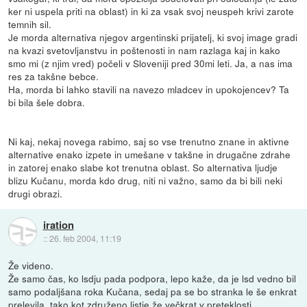
ker ni uspela priti na oblast) in ki za vsak svoj neuspeh krivi zarote
temnih sil.
Je morda alternativa njegov argentinski prijatelj, ki svoj image gradi
na kvazi svetovljanstvu in poštenosti in nam razlaga kaj in kako
smo mi (z njim vred) počeli v Sloveniji pred 30mi leti. Ja, a nas ima
res za takšne bebce.
Ha, morda bi lahko stavili na navezo mladcev in upokojencev? Ta
bi bila šele dobra.
Ni kaj, nekaj novega rabimo, saj so vse trenutno znane in aktivne
alternative enako izpete in umešane v takšne in drugačne zdrahe
in zatorej enako slabe kot trenutna oblast. So alternativa ljudje
blizu Kučanu, morda kdo drug, niti ni važno, samo da bi bili neki
drugi obrazi.
iration
::
26. feb 2004, 11:19
Že videno.
Že samo čas, ko lsdju pada podpora, lepo kaže, da je lsd vedno bil
samo podaljšana roka Kučana, sedaj pa se bo stranka le še enkrat
prelevila, tako kot združeno listje že večkrat v preteklosti.