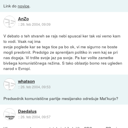
Link do
novice
.
AnZo
::
26. feb 2004, 09:09
V debato o teh stvareh se rajs nebi spuscal ker tak vsi vemo kam
to vodi. Vsak naj ima
svoje poglede kar se tega tice pa bo ok, vi me sigurno ne boste
mogli preobrnit. Predolgo ze spremljam politiko in vem kaj se pri
nas dogaja. Vi trdite svoje jaz pa svoje. Pa kar volite zametke
bivšega komunističnega režima. S tako oblastjo bomo res ugleden
narod v Evropi.
whatson
::
26. feb 2004, 09:53
Predsednik komunistične partije mesijansko odrešuje Mat'kurjo?
Daedalus
::
26. feb 2004, 09:57