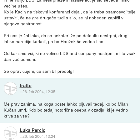
večine ušes.
Ko je Kacin na tiskovni konferenci dejal, da je treba osamosvojitelje
ustaviti, če ne gre drugače tudi s silo, se ni nobeden zapičil v
njegovo nestrpnost.
Pri nas je žal tako, da so nekateri že po defaultu nestrpni, drugi
lahko naredijo karkoli, pa bo Hanžek še vedno tiho.
Od kar smo vsi, ki ne volimo LDS and company nestrpni, mi to vsak
dan več pomeni.
Se opravičujem, če sem bil predolg!
tratto
::
26. feb 2004, 12:35
Me prav zanima, na koga boste lahko pljuvali tedaj, ko bo Milan
Kučan umrl. Kdo bo tedaj notorična oseba v ozadju, ki je vedno
kriva za vse?
Luka Percic
::
26. feb 2004, 13:24