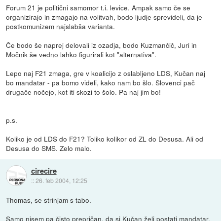
Forum 21 je politični samomor t.i. levice. Ampak samo če se
organizirajo in zmagajo na volitvah, bodo ljudje sprevideli, da je
postkomunizem najslabša varianta.
Če bodo še naprej delovali iz ozadja, bodo Kuzmančič, Juri in
Močnik še vedno lahko figurirali kot "alternativa".
Lepo naj F21 zmaga, gre v koalicijo z oslabljeno LDS, Kučan naj
bo mandatar - pa bomo videli, kako nam bo šlo. Slovenci pač
drugače nočejo, kot iti skozi to šolo. Pa naj jim bo!
p.s.
Koliko je od LDS do F21? Toliko kolikor od ZL do Desusa. Ali od
Desusa do SMS. Zelo malo.
cirecire
::
26. feb 2004, 12:25
Thomas, se strinjam s tabo.
Samo nisem pa čisto prepričan, da si Kučan želi postati mandatar.