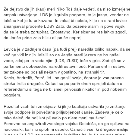
Že dejstvo da jih (kao) meri Niko Toš daje vedeti, da niso izmerjene
ampak ustvarjene. LDS je izgubila podporo, to je jasno, vendar ne
takšno kot je tu prikazana. In zakaj bi nekdo, ki je na strani levice
zmanjševal procente LDS? Zato, da požene alarm in pove vojski,
da se je treba zgrupirat. Enostavno. Ker sicer se res lahko zgodi,
da Janša pride zelo blizu ali pa še naprej.
Levica je v zadnjem času (pa tudi prej) naredila toliko napak, da se
več ne vidi iz njih. Mislili so da Janša sredi jezera ne bo našel
vode, zdaj pa ta voda njim (LDS, ZLSD) teče v grlo. Zadnjič so v
parlamentu dobesedno naredili ustavni puč. Parlament in ustavo
ter zakone so poslali nekam v gostilno, na stranski tir.
Kacin, Andrelič, Potrč, itd...so gonili svojo, čeprav je vsa pravna
stroka trdila drugače. Četudi so po parih dneh sprejeli datum o
referendumu si tega ne bi smeli privoščiti nikakor in pod nobenim
pogojem.
Rezultat vseh teh zmešjnav, ki jih je koalicija ustvarila je znižanje
svoje podpore in povečana priljubljenost Janše. Zadeva je celo
tako daleč, da bolj kot pljuvajo po njem manj mu škodi.
Ponovno so angažirali zvestega vojaka Golobiča, da ga spljuva na
nacionalki, kar mu sploh ni uspelo. Označiti vse, ki drugače mislijo
in ne volijo LDS, za nestrpneže in fašiste itd. je šlo seveda mimo