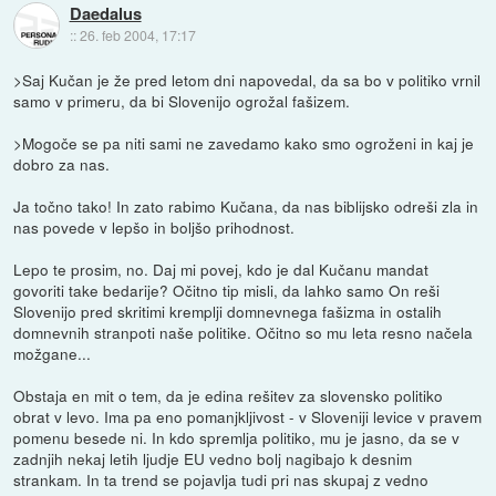
Daedalus
::
26. feb 2004, 17:17
>Saj Kučan je že pred letom dni napovedal, da sa bo v politiko vrnil
samo v primeru, da bi Slovenijo ogrožal fašizem.
>Mogoče se pa niti sami ne zavedamo kako smo ogroženi in kaj je
dobro za nas.
Ja točno tako! In zato rabimo Kučana, da nas biblijsko odreši zla in
nas povede v lepšo in boljšo prihodnost.
Lepo te prosim, no. Daj mi povej, kdo je dal Kučanu mandat
govoriti take bedarije? Očitno tip misli, da lahko samo On reši
Slovenijo pred skritimi kremplji domnevnega fašizma in ostalih
domnevnih stranpoti naše politike. Očitno so mu leta resno načela
možgane...
Obstaja en mit o tem, da je edina rešitev za slovensko politiko
obrat v levo. Ima pa eno pomanjkljivost - v Sloveniji levice v pravem
pomenu besede ni. In kdo spremlja politiko, mu je jasno, da se v
zadnjih nekaj letih ljudje EU vedno bolj nagibajo k desnim
strankam. In ta trend se pojavlja tudi pri nas skupaj z vedno