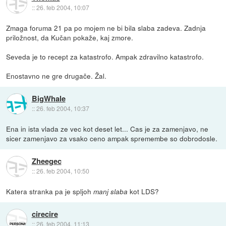
::
26. feb 2004, 10:07
Zmaga foruma 21 pa po mojem ne bi bila slaba zadeva. Zadnja
priložnost, da Kučan pokaže, kaj zmore.
Seveda je to recept za katastrofo. Ampak zdravilno katastrofo.
Enostavno ne gre drugače. Žal.
BigWhale
::
26. feb 2004, 10:37
Ena in ista vlada ze vec kot deset let... Cas je za zamenjavo, ne
sicer zamenjavo za vsako ceno ampak spremembe so dobrodosle.
Zheegec
::
26. feb 2004, 10:50
Katera stranka pa je spljoh
kot LDS?
manj slaba
cirecire
::
26. feb 2004, 11:13