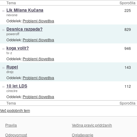
Tema
Sporočila
»
Lik Milana Kučana
225
nevone
Oddelek:
Problemi človeštva
»
Desnica razpada?
829
poweroff
Oddelek:
Problemi človeštva
»
koga volit?
946
tx-z
Oddelek:
Problemi človeštva
»
Rupel
143
drejc
Oddelek:
Problemi človeštva
»
10 let LDS
112
cirecire
Oddelek:
Problemi človeštva
Tema
Sporočila
Več podobnih tem
Pravila
Večina pravic pridržanih
Odgovornost
Oglaševanje