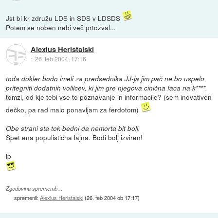
Jst bi kr združu LDS in SDS v LDSDS
Potem se noben nebi več prtožval...
Alexius Heristalski
::
26. feb 2004, 17:16
toda dokler bodo imeli za predsednika JJ-ja jim pač ne bo uspelo
pritegniti dodatnih volilcev, ki jim gre njegova cinična faca na k****.
tomzi, od kje tebi vse to poznavanje in informacije? (sem inovativen
dečko, pa rad malo ponavljam za ferdotom)
Obe strani sta tok bedni da nemorta bit bolj.
Spet ena populistična lajna. Bodi bolj izviren!
lp
Zgodovina sprememb…
spremenil:
Alexius Heristalski
(
26. feb 2004 ob 17:17
)