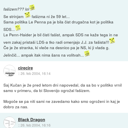
fašizem???
lol
Se strinjam
fašizma ni že 59 let...
Sama politika Le Penna pa je bila čist drugačna kot je politika
SDS...
Le Penn-Haider je bil čisti fašist, ampak SDS ne kaže tega in ne
vem zakaj pristaši LDS-a tko radi omenjajo J.J. za fašista!!!
Če je že stranka, ki vleče na desnico pa je NS, ki ji vlada g.
Jelinčič... ampak itak nima šans na volitvah...
cirecire
::
26. feb 2004, 16:14
Saj Kučan je že pred letom dni napovedal, da sa bo v politiko vrnil
samo v primeru, da bi Slovenijo ogrožal fašizem.
Mogoče se pa niti sami ne zavedamo kako smo ogroženi in kaj je
dobro za nas.
Black Dragon
::
26. feb 2004, 16:16