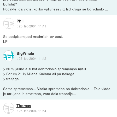
Bullshit?
Počakte, da vidte, koliko vplivnežev iz lsd kroga se bo včlanlo ...
Phil
::
26. feb 2004, 11:41
Se podpisem pod madmitch-ov post.
LP
BigWhale
::
26. feb 2004, 11:42
> Ni mi jasno a si kot dobrodošlo spremembo mislil
> Forum 21 in Milana Kučana ali pa nekoga
> tretjega.
Samo spremembo... Vsaka spremeba bo dobrodosla... Tale vlada
je utrujena in zmatrana, zato dela traparije...
Thomas
::
26. feb 2004, 11:54