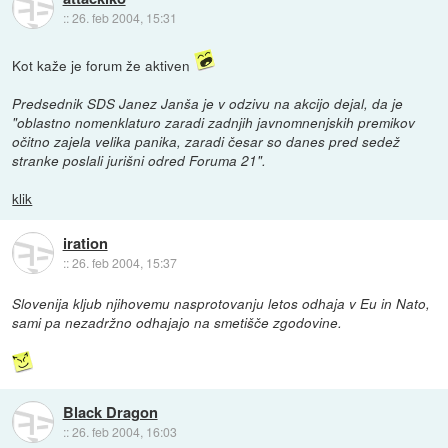
::
26. feb 2004, 15:31
Kot kaže je forum že aktiven
Predsednik SDS Janez Janša je v odzivu na akcijo dejal, da je
"oblastno nomenklaturo zaradi zadnjih javnomnenjskih premikov
očitno zajela velika panika, zaradi česar so danes pred sedež
stranke poslali jurišni odred Foruma 21".
klik
iration
::
26. feb 2004, 15:37
Slovenija kljub njihovemu nasprotovanju letos odhaja v Eu in Nato,
sami pa nezadržno odhajajo na smetišče zgodovine.
Black Dragon
::
26. feb 2004, 16:03