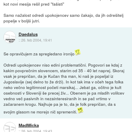
kot novi mesija rešil pred "fašisti"
Samo nažalost odredi upokojencev samo čakajo, da jih odrešitelj
popelje v boljši jutri.
Daedalus
::
26. feb 2004, 19:41
Se opravičujem za spregledano ironijo
Odredi upokojencev niso edini problematični. Pogovori se kdaj z
kakim povprečnim slovencem, starim od 35 - 40 let naprej. Skoraj
vsak je prepričan, da je Kučan tha man, ki naš je popeljal iz
Jugoslavije (sej delno to že drži). In kot tak ima v očeh tega folka
neko večno legitimnost početi marsikaj... Jebat ga, očitno je kult
osebnosti v Sloveniji še precej živ... Obenem je pa mladih volilcev
vedno več pasivnih in nezainteresiranih in se pač vrtimo v
začaranem krogu. Najhuje pa je to, da je folk prepričan, da s
svojim glasom ne morejo nič spremeniti.
MadMicka
::
26. feb 2004, 19:43