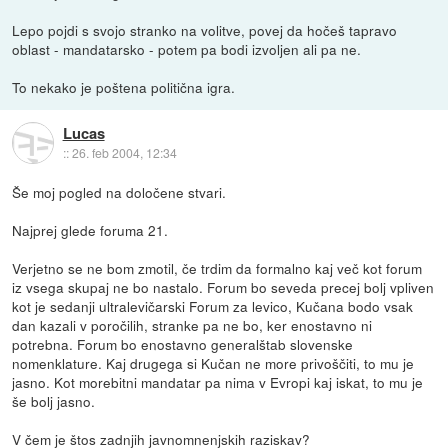
Lepo pojdi s svojo stranko na volitve, povej da hočeš tapravo
oblast - mandatarsko - potem pa bodi izvoljen ali pa ne.
To nekako je poštena politična igra.
Lucas
::
26. feb 2004, 12:34
Še moj pogled na določene stvari.
Najprej glede foruma 21.
Verjetno se ne bom zmotil, če trdim da formalno kaj več kot forum
iz vsega skupaj ne bo nastalo. Forum bo seveda precej bolj vpliven
kot je sedanji ultralevičarski Forum za levico, Kučana bodo vsak
dan kazali v poročilih, stranke pa ne bo, ker enostavno ni
potrebna. Forum bo enostavno generalštab slovenske
nomenklature. Kaj drugega si Kučan ne more privoščiti, to mu je
jasno. Kot morebitni mandatar pa nima v Evropi kaj iskat, to mu je
še bolj jasno.
V čem je štos zadnjih javnomnenjskih raziskav?