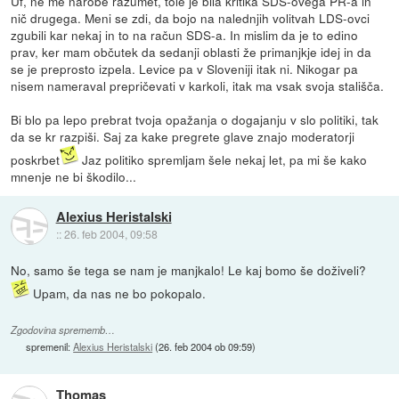
Uf, ne me narobe razumet, tole je bila kritika SDS-ovega PR-a in
nič drugega. Meni se zdi, da bojo na nalednjih volitvah LDS-ovci
zgubili kar nekaj in to na račun SDS-a. In mislim da je to edino
prav, ker mam občutek da sedanji oblasti že primanjkje idej in da
se je preprosto izpela. Levice pa v Sloveniji itak ni. Nikogar pa
nisem nameraval prepričevati v karkoli, itak ma vsak svoja stališča.
Bi blo pa lepo prebrat tvoja opažanja o dogajanju v slo politiki, tak
da se kr razpiši. Saj za kake pregrete glave znajo moderatorji
poskrbet
Jaz politiko spremljam šele nekaj let, pa mi še kako
mnenje ne bi škodilo...
Alexius Heristalski
::
26. feb 2004, 09:58
No, samo še tega se nam je manjkalo! Le kaj bomo še doživeli?
Upam, da nas ne bo pokopalo.
Zgodovina sprememb…
spremenil:
Alexius Heristalski
(
26. feb 2004 ob 09:59
)
Thomas