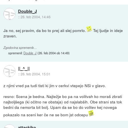
Double_J
::
26. feb 2004, 14:46
Ja no, sej pravim, da bo to prej ali slej pomrlo.
Tej ljudje in ideje
zraven.
Zgodovina sprememb…
spremenil:
Double_J
(
26. feb 2004 ob 14:49
)
||_^_||
::
26. feb 2004, 15:01
z njimi vred pa tudi tisti ki jim v cerkvi vtepejo NSi v glavo.
resno: Scena je bedna. Najtežje bo pa na volitvah ko moraš zbrati
najboljšega (ki očitno ne obstaja) od najslabših. Obe strani sta tok
bedni da nemorta bit bolj. Upam da se bo do volitev kej novega
pokazalo na sceni ker če ne se bom jst odcepu
attackiko