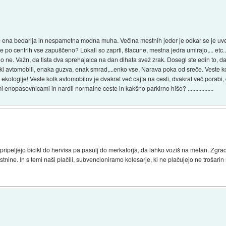
e ena bedarija in nespametna modna muha. Večina mestnih jeder je odkar se je uved
je po centrih vse zapuščeno? Lokali so zaprti, štacune, mestna jedra umirajo,... etc.
o ne. Važn, da tista dva sprehajalca na dan dihata svež zrak. Dosegl ste edin to, da
i avtomobili, enaka guzva, enak smrad,...enko vse. Narava poka od sreče. Veste ko
e ekologije! Veste kolk avtomobilov je dvakrat već cajta na cesti, dvakrat več porabi, 
enopasovnicami in nardil normalne ceste in kakšno parkirno hišo? .................
 pripeljejo bicikl do hervisa pa pasulj do merkatorja, da lahko voziš na metan. Zgrad
tnine. In s temi naši plačili, subvencioniramo kolesarje, ki ne plačujejo ne trošarin 