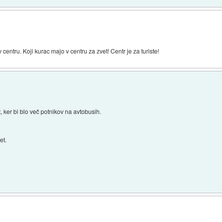
v centru. Koji kurac majo v centru za zvet! Centr je za turiste!
t, ker bi blo več potnikov na avtobusih.
et.