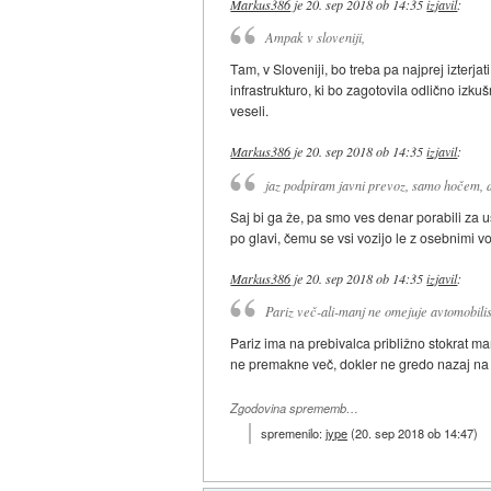
Markus386
je
20. sep 2018 ob 14:35
izjavil
:
Ampak v sloveniji,
Tam, v Sloveniji, bo treba pa najprej izterja
infrastrukturo, ki bo zagotovila odlično izk
veseli.
Markus386
je
20. sep 2018 ob 14:35
izjavil
:
jaz podpiram javni prevoz, samo hočem, 
Saj bi ga že, pa smo ves denar porabili za u
po glavi, čemu se vsi vozijo le z osebnimi v
Markus386
je
20. sep 2018 ob 14:35
izjavil
:
Pariz več-ali-manj ne omejuje avtomobilist
Pariz ima na prebivalca približno stokrat ma
ne premakne več, dokler ne gredo nazaj na
Zgodovina sprememb…
spremenilo:
jype
(
20. sep 2018 ob 14:47
)