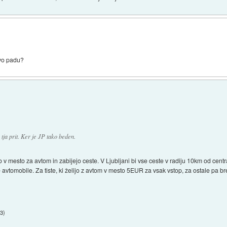
avo padu?
tja prit. Ker je JP tako beden.
o v mesto za avtom in zabijejo ceste. V Ljubljani bi vse ceste v radiju 10km od cent
vtomobile. Za tiste, ki želijo z avtom v mesto 5EUR za vsak vstop, za ostale pa brez
03
)