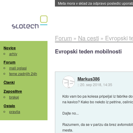
ByteDance trenira največji model umetne intel
Forum
»
Na cesti
»
Evropski t
Novice
Evropski teden mobilnosti
arhiv
Forum
mali oglasi
teme zadnjih 24h
Markus386
Članki
::
20. sep 2018, 14:35
Zaposlitve
Kdo vam bo pa kolesa pripeljal iz fabrike d
brskaj
na kavico? Kako bo nekdo iz petrine, oslinice
Ostalo
pravila
Dajte no...
Razumem, da se v parizu da brez avtomobila, 
mesta.