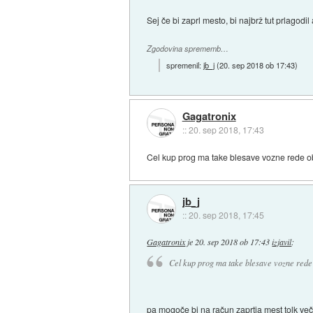
Sej če bi zaprl mesto, bi najbrž tut prlagod
Zgodovina sprememb…
spremenil:
jb_j
(
20. sep 2018 ob 17:43
)
Gagatronix
::
20. sep 2018, 17:43
Cel kup prog ma take blesave vozne rede ob
jb_j
::
20. sep 2018, 17:45
Gagatronix
je
20. sep 2018 ob 17:43
izjavil
:
Cel kup prog ma take blesave vozne rede 
pa mogoče bi na račun zaprtja mest tolk več