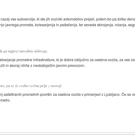
ti nazaj vse subvencije, ki ste jih vozniki avtomobilov prejeli, potem bo pa toliko de
ušnjo javnega prometa, kolesarjenja in pešačenja, ter seveda skirojanja, rolanja, se
da ga najprej naredimo dobrega,
stvarjanje prometne infrastrukture, ki je dobra izključno za osebna vozila, za vse 
ozili in skoraj nihče z neobstoječim javnim prevozom.
ov, pa se še vedno večina pelje z metroji.
nj asfaltiranih prometnih površin za osebna vozila v primerjavi z Ljubljano. Če se v
 metro.