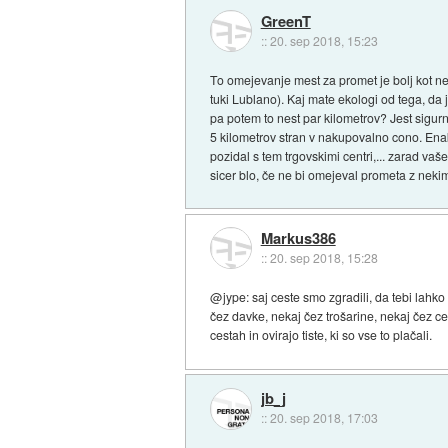
GreenT
::
20. sep 2018, 15:23
To omejevanje mest za promet je bolj kot n
tuki Lublano). Kaj mate ekologi od tega, da 
pa potem to nest par kilometrov? Jest sigurn
5 kilometrov stran v nakupovalno cono. Enak
pozidal s tem trgovskimi centri,... zarad vaš
sicer blo, če ne bi omejeval prometa z nekimi 
Markus386
::
20. sep 2018, 15:28
@jype: saj ceste smo zgradili, da tebi lahko
čez davke, nekaj čez trošarine, nekaj čez ces
cestah in ovirajo tiste, ki so vse to plačali.
jb_j
::
20. sep 2018, 17:03