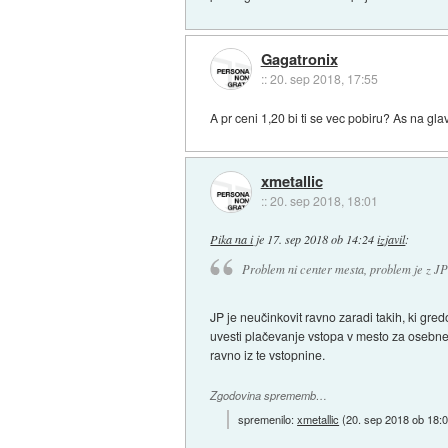
Gagatronix
::
20. sep 2018, 17:55
A pr ceni 1,20 bi ti se vec pobiru? As na gl
xmetallic
::
20. sep 2018, 18:01
Pika na i
je
17. sep 2018 ob 14:24
izjavil
:
Problem ni center mesta, problem je z JP 
JP je neučinkovit ravno zaradi takih, ki gred
uvesti plačevanje vstopa v mesto za osebne a
ravno iz te vstopnine.
Zgodovina sprememb…
spremenilo:
xmetallic
(
20. sep 2018 ob 18: