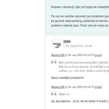
Ampak v sloveniji, kjer pol lppja ob nedeljah
Pa ne me narobe razumet, jaz podpiram javn
se gužvat, iskat parking, plačevat za bencin,
problem reševal sam. Pariz več-ali-manj ne 
jype
::
20. sep 2018, 14:46
Markus386
je
20. sep 2018 ob 14:35
izjavil
:
Kdo vam bo pa kolesa pripeljal iz fabrike
Kdo bo vozil penzionerje ob nedeljah iz n
oslinice, oz. cele širše okolice prišel do l
Sami nerešljivi problemi!
Markus386
je
20. sep 2018 ob 14:35
izjavil
:
Dajte no...
Ja, saj dajemo - za to, da se lahko ti voziš 