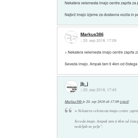
Nekatera velemesta imajo centre zaprta za pr
Najbrž imajo izjeme za dostavna vozila in 
Markus386
::
20. sep 2018, 17:09
> Nekatera velemesta imajo centre zaprta za 
Seveda imajo. Ampak tam ti 4km od čistega c
jb_j
::
20. sep 2018, 17:43
Markus386
je
20. sep 2018 ob 17:09
izjavil
:
> Nekatera velemesta imajo centre zaprta z
Seveda imajo. Ampak tam ti 4km od čistega
nedeljah ne pelje".