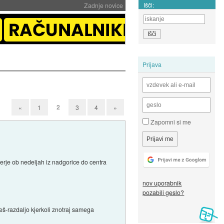
Išči:
Zadnje novice
Prijava
2
«
1
3
4
»
Zapomni si me
nerje ob nedeljah iz nadgorice do centra
nov uporabnik
pozabili geslo?
peš-razdaljo kjerkoli znotraj samega