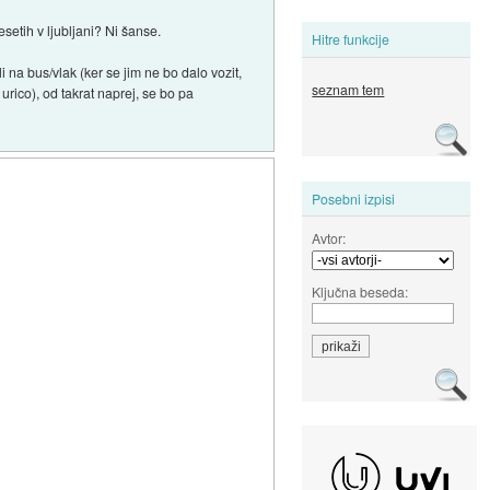
esetih v ljubljani? Ni šanse.
Hitre funkcije
na bus/vlak (ker se jim ne bo dalo vozit,
seznam tem
urico), od takrat naprej, se bo pa
Posebni izpisi
Avtor:
Ključna beseda: