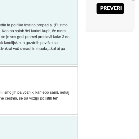
la ta politika totalno propadla. (Pustmo
.. Kdo bo sploh šel karkol kupit, če mora
 se je ves gost promet prestavil kake 3 do
k kmetijskih in gozdnih površin so
dvakrat več smradi in ropota,...kot bi pa
ili smo jih pa vozniki kar lepo sami, nekaj
ne cestnin, se pa vozijo po istih teh