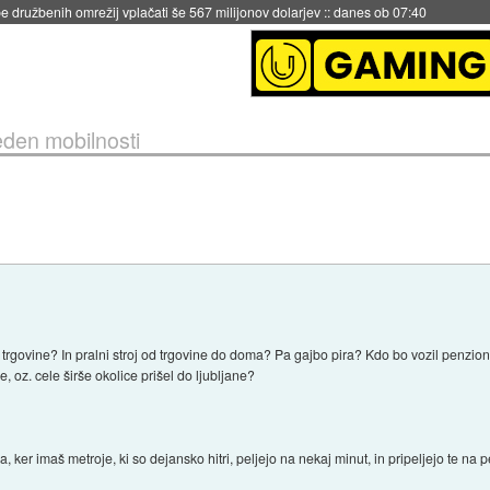
igence doslej
::
včeraj ob 21:37
eden mobilnosti
o trgovine? In pralni stroj od trgovine do doma? Pa gajbo pira? Kdo bo vozil penzio
, oz. cele širše okolice prišel do ljubljane?
ker imaš metroje, ki so dejansko hitri, peljejo na nekaj minut, in pripeljejo te na 