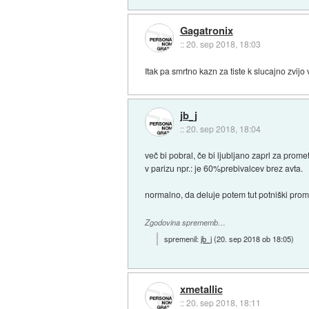
Gagatronix
::
20. sep 2018, 18:03
Itak pa smrtno kazn za tiste k slucajno zvijo 
jb_j
::
20. sep 2018, 18:04
več bi pobral, če bi ljubljano zaprl za prome
v parizu npr.: je 60%prebivalcev brez avta.
normalno, da deluje potem tut potniški prom
Zgodovina sprememb…
spremenil:
jb_j
(
20. sep 2018 ob 18:05
)
xmetallic
::
20. sep 2018, 18:11