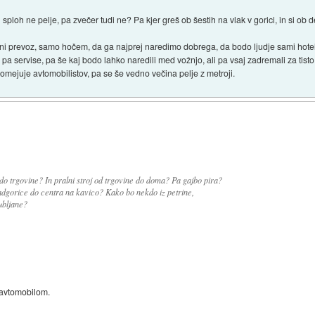
 sploh ne pelje, pa zvečer tudi ne? Pa kjer greš ob šestih na vlak v gorici, in si ob d
i prevoz, samo hočem, da ga najprej naredimo dobrega, da bodo ljudje sami hoteli 
 pa servise, pa še kaj bodo lahko naredili med vožnjo, ali pa vsaj zadremali za tisto 
omejuje avtomobilistov, pa se še vedno večina pelje z metroji.
 do trgovine? In pralni stroj od trgovine do doma? Pa gajbo pira?
adgorice do centra na kavico? Kako bo nekdo iz petrine,
jubljane?
z avtomobilom.