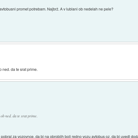
il avtobusni promet potrebam. Najbrž. A v lublani ob nedelah ne pele?
 ned. da te srat prime.
ob ned. da te srat prime.
 pobral za vozovnce, da bi na obrobjih bolj redno vozu avtobus oz. da bi uvedl doda