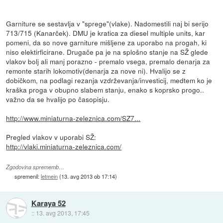
Garniture se sestavlja v "sprege"(vlake). Nadomestili naj bi serijo
713/715 (Kanarček). DMU je kratica za diesel multiple units, kar
pomeni, da so nove garniture mišljene za uporabo na progah, ki
niso elektirficirane. Drugače pa je na splošno stanje na SŽ glede
vlakov bolj ali manj porazno - premalo vsega, premalo denarja za
remonte starih lokomotiv(denarja za nove ni). Hvalijo se z
dobičkom, na podlagi rezanja vzdrževanja/investicij, medtem ko je
kraška proga v obupno slabem stanju, enako s koprsko progo..
važno da se hvalijo po časopisju.
http://www.miniaturna-zeleznica.com/SZ7...
Pregled vlakov v uporabi SŽ:
http://vlaki.miniaturna-zeleznica.com/
Zgodovina sprememb…
spremenil:
letmein
(
13. avg 2013 ob 17:14
)
Karaya 52
::
13. avg 2013, 17:45