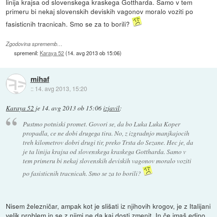
linija krajsa od slovenskega kraskega Gottharda. Samo v tem
primeru bi nekaj slovenskih deviskih vagonov moralo voziti po
fasisticnih tracnicah. Smo se za to borili?
Zgodovina sprememb…
spremenil:
Karaya 52
(
14. avg 2013 ob 15:06
)
mihaf
::
14. avg 2013, 15:20
Karaya 52
je
14. avg 2013 ob 15:06
izjavil
:
Pustmo potniski promet. Govori se, da bo Luka Luka Koper
propadla, ce ne dobi drugega tira. No, z izgradnjo manjkajocih
treh kilometrov dobri drugi tir, preko Trsta do Sezane. Hec je, da
je ta linija krajsa od slovenskega kraskega Gottharda. Samo v
tem primeru bi nekaj slovenskih deviskih vagonov moralo voziti
po fasisticnih tracnicah. Smo se za to borili?
Nisem železničar, ampak kot je slišati iz njihovih krogov, je z Italijani
velik problem in se z njimi ne da kaj dosti zmenit. In če imaš edino