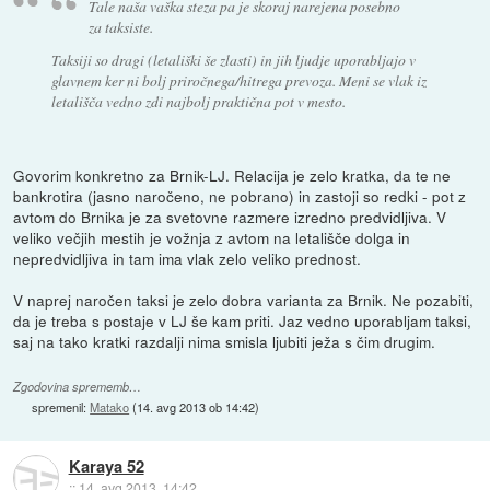
Tale naša vaška steza pa je skoraj narejena posebno
za taksiste.
Taksiji so dragi (letališki še zlasti) in jih ljudje uporabljajo v
glavnem ker ni bolj priročnega/hitrega prevoza. Meni se vlak iz
letališča vedno zdi najbolj praktična pot v mesto.
Govorim konkretno za Brnik-LJ. Relacija je zelo kratka, da te ne
bankrotira (jasno naročeno, ne pobrano) in zastoji so redki - pot z
avtom do Brnika je za svetovne razmere izredno predvidljiva. V
veliko večjih mestih je vožnja z avtom na letališče dolga in
nepredvidljiva in tam ima vlak zelo veliko prednost.
V naprej naročen taksi je zelo dobra varianta za Brnik. Ne pozabiti,
da je treba s postaje v LJ še kam priti. Jaz vedno uporabljam taksi,
saj na tako kratki razdalji nima smisla ljubiti ježa s čim drugim.
Zgodovina sprememb…
spremenil:
Matako
(
14. avg 2013 ob 14:42
)
Karaya 52
::
14. avg 2013, 14:42