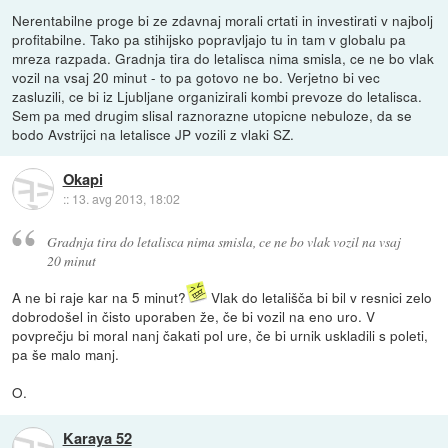
Nerentabilne proge bi ze zdavnaj morali crtati in investirati v najbolj
profitabilne. Tako pa stihijsko popravljajo tu in tam v globalu pa
mreza razpada. Gradnja tira do letalisca nima smisla, ce ne bo vlak
vozil na vsaj 20 minut - to pa gotovo ne bo. Verjetno bi vec
zasluzili, ce bi iz Ljubljane organizirali kombi prevoze do letalisca.
Sem pa med drugim slisal raznorazne utopicne nebuloze, da se
bodo Avstrijci na letalisce JP vozili z vlaki SZ.
Okapi
::
13. avg 2013, 18:02
Gradnja tira do letalisca nima smisla, ce ne bo vlak vozil na vsaj
20 minut
A ne bi raje kar na 5 minut?
Vlak do letališča bi bil v resnici zelo
dobrodošel in čisto uporaben že, če bi vozil na eno uro. V
povprečju bi moral nanj čakati pol ure, če bi urnik uskladili s poleti,
pa še malo manj.
O.
Karaya 52