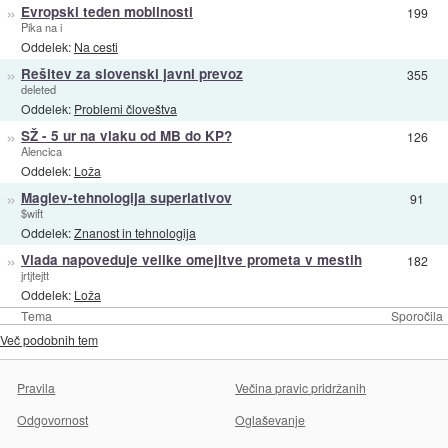
»
Evropski teden mobilnosti
199
Pika na i
Oddelek:
Na cesti
»
Rešitev za slovenski javni prevoz
355
deleted
Oddelek:
Problemi človeštva
»
SŽ - 5 ur na vlaku od MB do KP?
126
Alencica
Oddelek:
Loža
»
Maglev-tehnologija superlativov
91
$wift
Oddelek:
Znanost in tehnologija
»
Vlada napoveduje velike omejitve prometa v mestih
182
jrtjtejtt
Oddelek:
Loža
Tema
Sporočila
Več podobnih tem
Pravila
Večina pravic pridržanih
Odgovornost
Oglaševanje