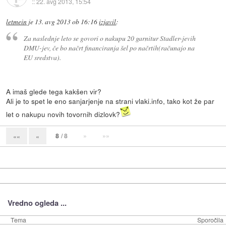
::
22. avg 2013, 15:54
letmein
je
13. avg 2013 ob 16:16
izjavil
:
Za naslednje leto se govori o nakupu 20 garnitur Stadler-jevih
DMU-jev, če bo načrt financiranja šel po načrtih(računajo na
EU sredstva).
A imaš glede tega kakšen vir?
Ali je to spet le eno sanjarjenje na strani vlaki.info, tako kot že par
let o nakupu novih tovornih dizlovk?
8
/ 8
»
»»
««
«
Vredno ogleda ...
Tema
Sporočila