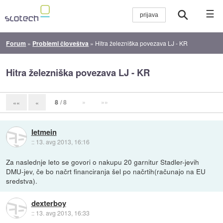
☰
Forum
»
Problemi človeštva
»
Hitra železniška povezava LJ - KR
Hitra železniška povezava LJ - KR
8
/ 8
»
»»
««
«
letmein
::
13. avg 2013, 16:16
Za naslednje leto se govori o nakupu 20 garnitur Stadler-jevih
DMU-jev, če bo načrt financiranja šel po načrtih(računajo na EU
sredstva).
dexterboy
::
13. avg 2013, 16:33