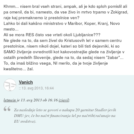
Khmm... nisem bral vseh strani, ampak, ali je kdo sploh pomislil ali
pa omenil, da bi, namesto, da vse živo in mrtvo trpamo v Zokigrad,
raje kaj premaknemo iz prestolnice ven?
Lahko bi dali kakšno ministrstvo v Maribor, Koper, Kranj, Novo
mesto...
Ali se mora RES čisto vse vrteti okoli Ljubljanice???
Ne glede na to, da sem živel do Kristusovih let v samem centru
prestolnice, nisem nikoli dojel, kateri so bili tisti dejavniki, ki so
SAMO življenje ovrednotili kot kakovostnejše glede na življenje v
ostalih predelih Slovenije, glede na to, da sedaj nisem "žabar"...
To, da imaš bližino vsega, NI merilo, da je tvoje življenje
kwalitetno... žal.
Vanich
::
13. avg 2013, 16:44
letmein
je
13. avg 2013 ob 16:16
izjavil
:
Za naslednje leto se govori o nakupu 20 garnitur Stadler-jevih
DMU-jev, če bo načrt financiranja šel po načrtih(računajo na
EU sredstva).