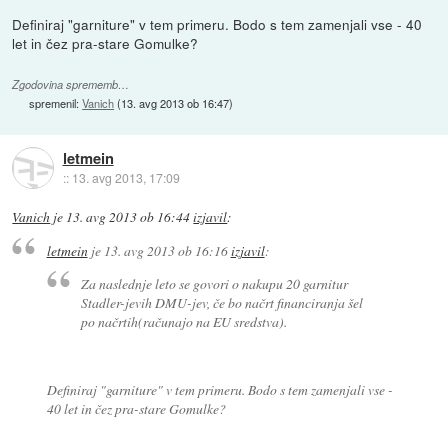
Definiraj "garniture" v tem primeru. Bodo s tem zamenjali vse - 40
let in čez pra-stare Gomulke?
Zgodovina sprememb…
spremenil:
Vanich
(
13. avg 2013 ob 16:47
)
letmein
::
13. avg 2013, 17:09
Vanich
je
13. avg 2013 ob 16:44
izjavil
:
letmein
je
13. avg 2013 ob 16:16
izjavil
:
Za naslednje leto se govori o nakupu 20 garnitur
Stadler-jevih DMU-jev, če bo načrt financiranja šel
po načrtih(računajo na EU sredstva).
Definiraj "garniture" v tem primeru. Bodo s tem zamenjali vse -
40 let in čez pra-stare Gomulke?