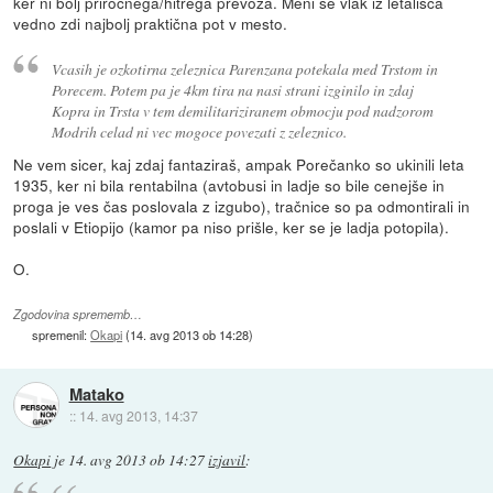
ker ni bolj priročnega/hitrega prevoza. Meni se vlak iz letališča
vedno zdi najbolj praktična pot v mesto.
Vcasih je ozkotirna zeleznica Parenzana potekala med Trstom in
Porecem. Potem pa je 4km tira na nasi strani izginilo in zdaj
Kopra in Trsta v tem demilitariziranem obmocju pod nadzorom
Modrih celad ni vec mogoce povezati z zeleznico.
Ne vem sicer, kaj zdaj fantaziraš, ampak Porečanko so ukinili leta
1935, ker ni bila rentabilna (avtobusi in ladje so bile cenejše in
proga je ves čas poslovala z izgubo), tračnice so pa odmontirali in
poslali v Etiopijo (kamor pa niso prišle, ker se je ladja potopila).
O.
Zgodovina sprememb…
spremenil:
Okapi
(
14. avg 2013 ob 14:28
)
Matako
::
14. avg 2013, 14:37
Okapi
je
14. avg 2013 ob 14:27
izjavil
: