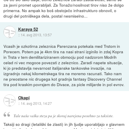
za javni promet uporabljali. Za Tonažo/nosilnost tirov niso že dolgo
primerna. No ampak ko boš obstoječo infrastrukturo obnovil, o
drugi del potniškega dela, postal nesmiselno...
Karaya 52
::
14. avg 2013, 13:57
Vcasih je ozkotirna zeleznica Parenzana potekala med Trstom in
Porecem. Potem pa je 4km tira na nasi strani izginilo in zdaj Kopra
in Trsta v tem demilitariziranem obmocju pod nadzorom Modrih
celad ni vec mogoce povezati z zeleznico. Zaradi napete situacije,
ki jo predstavlja nevarnost italijanske tankovske invazije, na
izgradnjo nekaj kilometrskega tira ne moremo racunati. Tako nam
ne preostane nic drugega kot gradnja fantasy Discovery Channel
tira pod kraskim povrsjem do Divace, za picle milijarde in pol evrov.
Okapi
::
14. avg 2013, 14:27
Tale naša vaška steza pa je skoraj narejena posebno za taksiste.
Taksiji so dragi (letališki še zlasti) in jih ljudje uporabljajo v glavnem