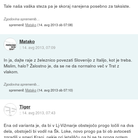
Tale naša vaška steza pa je skoraj narejena posebno za taksiste.
Zgodovina sprememb…
spremenil:
Matako
(
14. avg 2013 ob 07:08
)
Matako
::
14. avg 2013, 07:09
In ja, dajte raje z železnico povezati Slovenijo z Italijo, kot je treba.
Mislim, halo? Žalostno je, da se ne da normalno več v Trst z
vlakom.
Zgodovina sprememb…
spremenil:
Matako
(
14. avg 2013 ob 07:10
)
Tiger
::
14. avg 2013, 07:43
Ena od varianta je, da bi v Lj-Vižmarje obstejočo progo ločili na dva
dela, obstoječi bi vodil na Šk. Loke, novo progo pa bi ob avtocesti
zgradili v smeri Kranj, nekje pri letališču na bi se ta proga potem