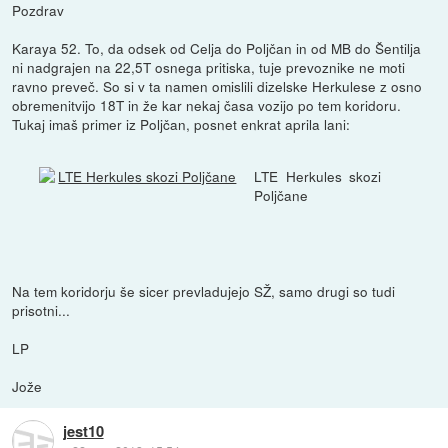
Pozdrav
Karaya 52. To, da odsek od Celja do Poljčan in od MB do Šentilja
ni nadgrajen na 22,5T osnega pritiska, tuje prevoznike ne moti
ravno preveč. So si v ta namen omislili dizelske Herkulese z osno
obremenitvijo 18T in že kar nekaj časa vozijo po tem koridoru.
Tukaj imaš primer iz Poljčan, posnet enkrat aprila lani:
LTE Herkules skozi
Poljčane
Na tem koridorju še sicer prevladujejo SŽ, samo drugi so tudi
prisotni...
LP
Jože
jest10