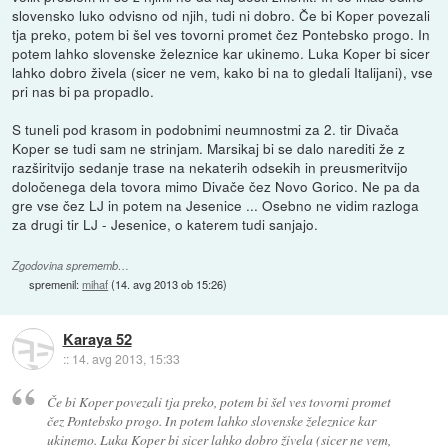
slovensko luko odvisno od njih, tudi ni dobro. Če bi Koper povezali
tja preko, potem bi šel ves tovorni promet čez Pontebsko progo. In
potem lahko slovenske železnice kar ukinemo. Luka Koper bi sicer
lahko dobro živela (sicer ne vem, kako bi na to gledali Italijani), vse
pri nas bi pa propadlo.
S tuneli pod krasom in podobnimi neumnostmi za 2. tir Divača
Koper se tudi sam ne strinjam. Marsikaj bi se dalo narediti že z
razširitvijo sedanje trase na nekaterih odsekih in preusmeritvijo
določenega dela tovora mimo Divače čez Novo Gorico. Ne pa da
gre vse čez LJ in potem na Jesenice ... Osebno ne vidim razloga
za drugi tir LJ - Jesenice, o katerem tudi sanjajo.
Zgodovina sprememb…
spremenil:
mihaf
(
14. avg 2013 ob 15:26
)
Karaya 52
::
14. avg 2013, 15:33
Če bi Koper povezali tja preko, potem bi šel ves tovorni promet
čez Pontebsko progo. In potem lahko slovenske železnice kar
ukinemo. Luka Koper bi sicer lahko dobro živela (sicer ne vem,