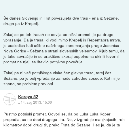
Še danes Slovenijo in Trst povezujeta dve trasi - ena iz Sežane,
druga pa iz Krepelj.
Zakaj se po teh trasah ne odvija potniški promet, je pa drugo
vprašanje. Da je trasa, ki vodi mimo Krepelj in Repentabra mrtva,
je posledica tudi očitno načrtnega zanemarjanja proge Jesenice -
Nova Gorice - Sežana s strani slovenskih veleumov. Kljub temu, da
jo tako sovražijo in so praktično skoraj popolnoma ukinili tovorni
promet na njej, se število potnikov povečuje.
Zakaj pa ni več potniškega vlaka čez glavno traso, torej čez
Sežano, pa je bolj vprašanje za naše zahodne sosede. Kot mi je
znano, so problem prav oni.
Karaya 52
::
14. avg 2013, 15:06
Pustmo potniski promet. Govori se, da bo Luka Luka Koper
propadla, ce ne dobi drugega tira. No, z izgradnjo manjkajocih treh
kilometrov dobri drugi tir, preko Trsta do Sezane. Hec je, da je ta