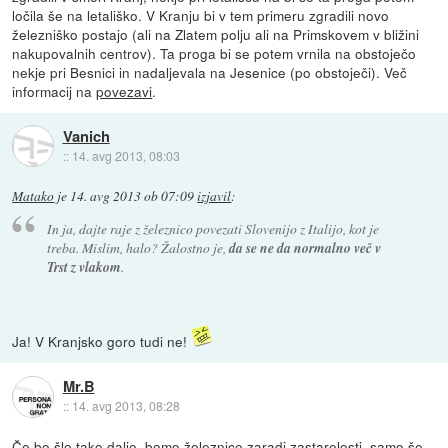
ločila še na letališko. V Kranju bi v tem primeru zgradili novo
železniško postajo (ali na Zlatem polju ali na Primskovem v bližini
nakupovalnih centrov). Ta proga bi se potem vrnila na obstoječo
nekje pri Besnici in nadaljevala na Jesenice (po obstoječi). Več
informacij na
povezavi
.
Vanich
::
14. avg 2013, 08:03
Matako
je
14. avg 2013 ob 07:09
izjavil
:
In ja, dajte raje z železnico povezati Slovenijo z Italijo, kot je
treba. Mislim, halo? Žalostno je,
da se ne da normalno več v
Trst z vlakom
.
Ja! V Kranjsko goro tudi ne!
Mr.B
::
14. avg 2013, 08:28
Če bo šlo tako dalje, bomo železnice zaradi zastarelosti, samo še