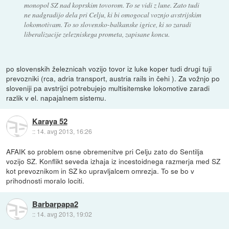
monopol SZ nad koprskim tovorom. To se vidi z lune. Zato tudi
ne nadgradijo dela pri Celju, ki bi omogocal voznjo avstrijskim
lokomotivam. To so slovensko-balkanske igrice, ki so zaradi
liberalizacije zelezniskega prometa, zapisane koncu.
po slovenskih železnicah vozijo tovor iz luke koper tudi drugi tuji
prevozniki (rca, adria transport, austria rails in čehi ). Za vožnjo po
sloveniji pa avstrijci potrebujejo multisitemske lokomotive zaradi
razlik v el. napajalnem sistemu.
Karaya 52
::
14. avg 2013, 16:26
AFAIK so problem osne obremenitve pri Celju zato do Sentilja
vozijo SZ. Konflikt seveda izhaja iz incestoidnega razmerja med SZ
kot prevoznikom in SZ ko upravljalcem omrezja. To se bo v
prihodnosti moralo lociti.
Barbarpapa2
::
14. avg 2013, 19:02