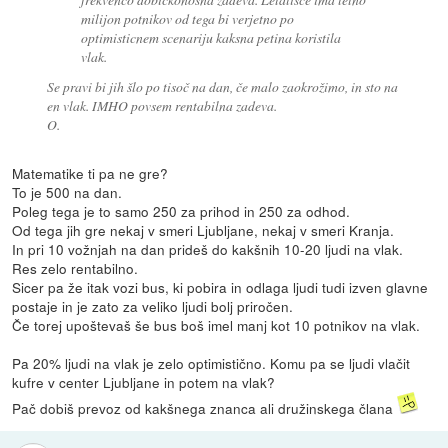
milijon potnikov od tega bi verjetno po
optimisticnem scenariju kaksna petina koristila
vlak.
Se pravi bi jih šlo po tisoč na dan, če malo zaokrožimo, in sto na
en vlak. IMHO povsem rentabilna zadeva.
O.
Matematike ti pa ne gre?
To je 500 na dan.
Poleg tega je to samo 250 za prihod in 250 za odhod.
Od tega jih gre nekaj v smeri Ljubljane, nekaj v smeri Kranja.
In pri 10 vožnjah na dan prideš do kakšnih 10-20 ljudi na vlak.
Res zelo rentabilno.
Sicer pa že itak vozi bus, ki pobira in odlaga ljudi tudi izven glavne
postaje in je zato za veliko ljudi bolj priročen.
Če torej upoštevaš še bus boš imel manj kot 10 potnikov na vlak.
Pa 20% ljudi na vlak je zelo optimistično. Komu pa se ljudi vlačit
kufre v center Ljubljane in potem na vlak?
Pač dobiš prevoz od kakšnega znanca ali družinskega člana