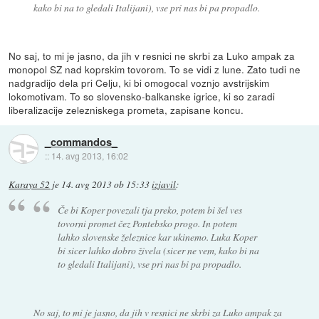
kako bi na to gledali Italijani), vse pri nas bi pa propadlo.
No saj, to mi je jasno, da jih v resnici ne skrbi za Luko ampak za
monopol SZ nad koprskim tovorom. To se vidi z lune. Zato tudi ne
nadgradijo dela pri Celju, ki bi omogocal voznjo avstrijskim
lokomotivam. To so slovensko-balkanske igrice, ki so zaradi
liberalizacije zelezniskega prometa, zapisane koncu.
_commandos_
::
14. avg 2013, 16:02
Karaya 52
je
14. avg 2013 ob 15:33
izjavil
:
Če bi Koper povezali tja preko, potem bi šel ves
tovorni promet čez Pontebsko progo. In potem
lahko slovenske železnice kar ukinemo. Luka Koper
bi sicer lahko dobro živela (sicer ne vem, kako bi na
to gledali Italijani), vse pri nas bi pa propadlo.
No saj, to mi je jasno, da jih v resnici ne skrbi za Luko ampak za