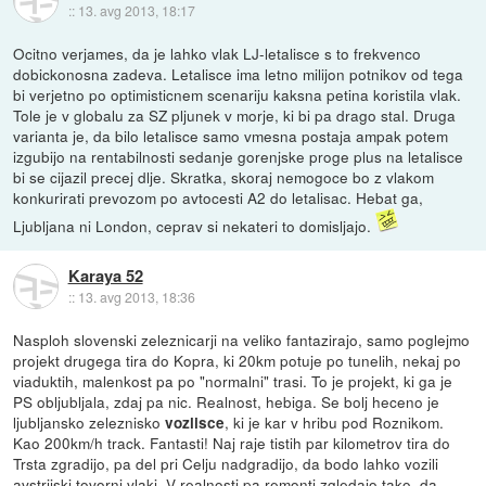
::
13. avg 2013, 18:17
Ocitno verjames, da je lahko vlak LJ-letalisce s to frekvenco
dobickonosna zadeva. Letalisce ima letno milijon potnikov od tega
bi verjetno po optimisticnem scenariju kaksna petina koristila vlak.
Tole je v globalu za SZ pljunek v morje, ki bi pa drago stal. Druga
varianta je, da bilo letalisce samo vmesna postaja ampak potem
izgubijo na rentabilnosti sedanje gorenjske proge plus na letalisce
bi se cijazil precej dlje. Skratka, skoraj nemogoce bo z vlakom
konkurirati prevozom po avtocesti A2 do letalisac. Hebat ga,
Ljubljana ni London, ceprav si nekateri to domisljajo.
Karaya 52
::
13. avg 2013, 18:36
Nasploh slovenski zeleznicarji na veliko fantazirajo, samo poglejmo
projekt drugega tira do Kopra, ki 20km potuje po tunelih, nekaj po
viaduktih, malenkost pa po "normalni" trasi. To je projekt, ki ga je
PS obljubljala, zdaj pa nic. Realnost, hebiga. Se bolj heceno je
ljubljansko zeleznisko
, ki je kar v hribu pod Roznikom.
vozlisce
Kao 200km/h track. Fantasti! Naj raje tistih par kilometrov tira do
Trsta zgradijo, pa del pri Celju nadgradijo, da bodo lahko vozili
avstrijski tovorni vlaki. V realnosti pa remonti zgledajo tako, da