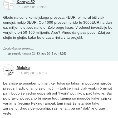
Karaya 52
::
13. avg 2013, 19:25
Glede na ceno kombijskega prevoza, 4EUR, bi moral biti vlak
cenejsi, nekje 3EUR. Ob 1000 prevozih pride to 3000EUR na dan
oz. milijon stotisoc na leto. Zelo bogo kaze. Vrednost investicije bo
verjetno pri 50-100 milijonih. Also? Minus da glava pece. Zdaj pa
stojte in glejte, kako bo drzava rinila v ta projekt.
Zgodovina sprememb…
spremenil:
Karaya 52
(
13. avg 2013 ob 19:26
)
Matako
::
14. avg 2013, 07:04
Letališče je poseben primer, ker tukaj so taksiji in podobni naročeni
prevozi tradicionalno zelo močni - tudi če imaš vlak vsakih 5 minut
pa ti bodo še vedno odpeljali pol "tvojih" potnikov, pač tako je. Saj
po pravici povedano bi mene tudi. Izjema so mogoče kake azijske
variante (recimo Peking) ampak tam imaš že letališče tako
zgrajeno, druga demografija, razmerja... pa še "vlak" je druge
vrste.