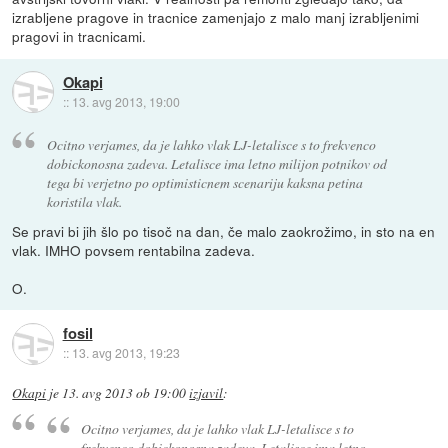
izrabljene pragove in tracnice zamenjajo z malo manj izrabljenimi
pragovi in tracnicami.
Okapi
::
13. avg 2013, 19:00
Ocitno verjames, da je lahko vlak LJ-letalisce s to frekvenco
dobickonosna zadeva. Letalisce ima letno milijon potnikov od
tega bi verjetno po optimisticnem scenariju kaksna petina
koristila vlak.
Se pravi bi jih šlo po tisoč na dan, če malo zaokrožimo, in sto na en
vlak. IMHO povsem rentabilna zadeva.
O.
fosil
::
13. avg 2013, 19:23
Okapi
je
13. avg 2013 ob 19:00
izjavil
:
Ocitno verjames, da je lahko vlak LJ-letalisce s to
frekvenco dobickonosna zadeva. Letalisce ima letno