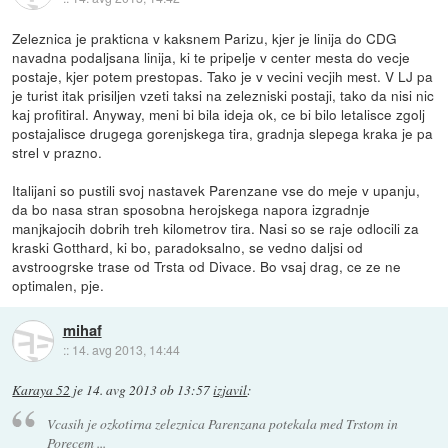
Zeleznica je prakticna v kaksnem Parizu, kjer je linija do CDG
navadna podaljsana linija, ki te pripelje v center mesta do vecje
postaje, kjer potem prestopas. Tako je v vecini vecjih mest. V LJ pa
je turist itak prisiljen vzeti taksi na zelezniski postaji, tako da nisi nic
kaj profitiral. Anyway, meni bi bila ideja ok, ce bi bilo letalisce zgolj
postajalisce drugega gorenjskega tira, gradnja slepega kraka je pa
strel v prazno.
Italijani so pustili svoj nastavek Parenzane vse do meje v upanju,
da bo nasa stran sposobna herojskega napora izgradnje
manjkajocih dobrih treh kilometrov tira. Nasi so se raje odlocili za
kraski Gotthard, ki bo, paradoksalno, se vedno daljsi od
avstroogrske trase od Trsta od Divace. Bo vsaj drag, ce ze ne
optimalen, pje.
mihaf
::
14. avg 2013, 14:44
Karaya 52
je
14. avg 2013 ob 13:57
izjavil
:
Vcasih je ozkotirna zeleznica Parenzana potekala med Trstom in
Porecem ...