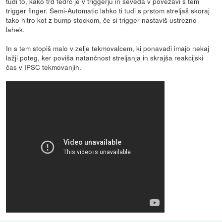
tudi to, kako trd fedrc je v triggerju in seveda v povezavi s tem
trigger finger. Semi-Automatic lahko ti tudi s prstom streljaš skoraj
tako hitro kot z bump stockom, če si trigger nastaviš ustrezno
lahek.
In s tem stopiš malo v zelje tekmovalcem, ki ponavadi imajo nekaj
lažji poteg, ker poviša natančnost streljanja in skrajša reakcijski
čas v IPSC tekmovanjih.