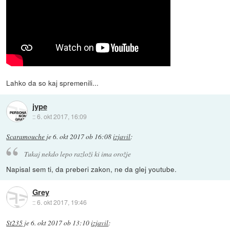
Lahko da so kaj spremenili...
jype
::
6. okt 2017, 16:09
Scaramouche
je
6. okt 2017 ob 16:08
izjavil
:
Tukaj nekdo lepo razloži ki ima orožje
Napisal sem ti, da preberi zakon, ne da glej youtube.
Grey
::
6. okt 2017, 19:46
St235
je
6. okt 2017 ob 13:10
izjavil
: