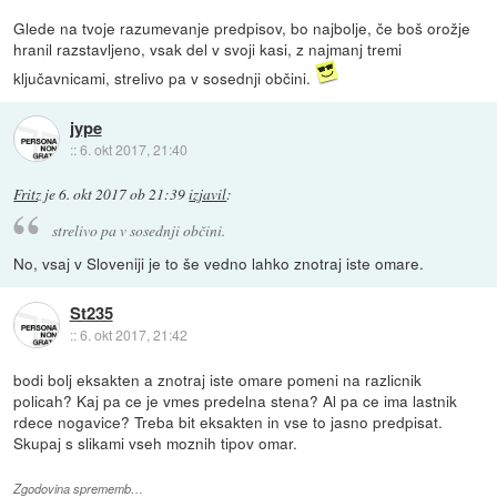
Glede na tvoje razumevanje predpisov, bo najbolje, če boš orožje
hranil razstavljeno, vsak del v svoji kasi, z najmanj tremi
ključavnicami, strelivo pa v sosednji občini.
jype
::
6. okt 2017, 21:40
Fritz
je
6. okt 2017 ob 21:39
izjavil
:
strelivo pa v sosednji občini.
No, vsaj v Sloveniji je to še vedno lahko znotraj iste omare.
St235
::
6. okt 2017, 21:42
bodi bolj eksakten a znotraj iste omare pomeni na razlicnik
policah? Kaj pa ce je vmes predelna stena? Al pa ce ima lastnik
rdece nogavice? Treba bit eksakten in vse to jasno predpisat.
Skupaj s slikami vseh moznih tipov omar.
Zgodovina sprememb…