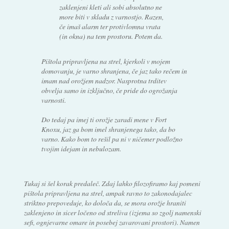
zaklenjeni kleti ali sobi absolutno ne
more biti v skladu z varnostjo. Razen,
če imaš alarm ter protivlomna vrata
(in okna) na tem prostoru. Potem da.
Pištola pripravljena na strel, kjerkoli v mojem
domovanju, je varno shranjena, če jaz tako rečem in
imam nad orožjem nadzor. Nasprotna trditev
obvelja samo in izključno, če pride do ogrožanja
varnosti.
Do tedaj pa imej ti orožje zaradi mene v Fort
Knoxu, jaz ga bom imel shranjenega tako, da bo
varno. Kako bom to rešil pa ni v ničemer podložno
tvojim idejam in nebulozam.
Tukaj si šel korak predaleč. Zdaj lahko filozofiramo kaj pomeni
pištola pripravljena na strel, ampak ravno to zakonodajalec
striktno prepoveduje, ko določa da, se mora orožje hraniti
zaklenjeno in sicer ločeno od streliva (izjema so zgolj namenski
sefi, ognjevarne omare in posebej zavarovani prostori). Namen