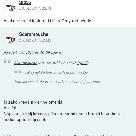
St235
::
6. okt 2017, 22:18
Vsaka resna diktatura, ki bi jo Gray rad uvedel.
Scaramouche
::
6. okt 2017, 23:43
jype
je
6. okt 2017 ob 16:09
izjavil
:
Scaramouche
je
6. okt 2017 ob 16:08
izjavil
:
Tukaj nekdo lepo razloži ki ima orožje
Napisal sem ti, da preberi zakon, ne da glej youtube.
In zakon tega nikjer ne omenja!
Art. 26
Napisan je bolj labavo, piše da moraš samo hraniti tako da je
nedostopno tretji osebi