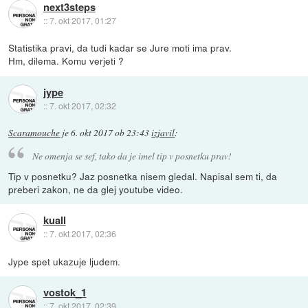
next3steps
::
7. okt 2017, 01:27
Statistika pravi, da tudi kadar se Jure moti ima prav.
Hm, dilema. Komu verjeti ?
jype
::
7. okt 2017, 02:32
Scaramouche
je
6. okt 2017 ob 23:43
izjavil
:
Ne omenja se sef, tako da je imel tip v posnetku prav!
Tip v posnetku? Jaz posnetka nisem gledal. Napisal sem ti, da
preberi zakon, ne da glej youtube video.
kuall
::
7. okt 2017, 02:36
Jype spet ukazuje ljudem.
vostok_1
::
7. okt 2017, 02:39