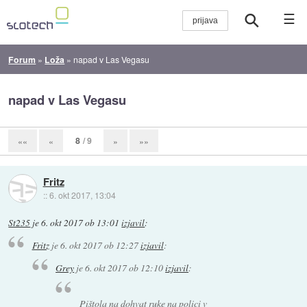
☰
Forum
»
Loža
»
napad v Las Vegasu
napad v Las Vegasu
8
/ 9
««
«
»
»»
Fritz
::
6. okt 2017, 13:04
St235
je
6. okt 2017 ob 13:01
izjavil
:
Fritz
je
6. okt 2017 ob 12:27
izjavil
:
Grey
je
6. okt 2017 ob 12:10
izjavil
:
Pištola
na dohvat ruke
na polici v