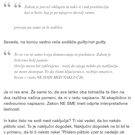
Zakon je preveč ohlapen in tako si vsak predstavlja
kar si hoče, kaj je po njegovo dovolj varno.
presoja pa samo in le sodišče.
Seveda, na koncu vedno reče sodišče
.
guilty/not guilty
To so vse in samo tvoja domnevanja in predstave. Zakon je
bistveno bolj jasnen:
Orožje mora bit zaklenjeno - torej do njega nekdo po naključju
ne more dostopat. To da zlomi ključavnico, razbije omarico,
brcne v vrata NE SODI MED NAKLUČJA.
Ja ni res ane. Že samo to, da sva lahko oba tolmačila ta člen na
dva različna načina pomeni, da ni v redu napisano. Ni eksplicitno in
nedvoumno napisano. Zakon NE SME imeti odprte interpretativne
lastnosti.
In kako tisto ne sodi med naključja? Ti nisi vedel, da bo nekdo
pištolo vzel. To je naključni dogodek. Naključni dogodek ne bi bil le
v primeru, da bi ti nekdo rekel
"Pridem pištolo vzet to nedeljo ob