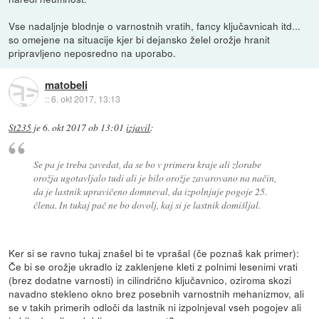
Vse nadaljnje blodnje o varnostnih vratih, fancy ključavnicah itd...
so omejene na situacije kjer bi dejansko želel orožje hranit
pripravljeno neposredno na uporabo.
matobeli
::
6. okt 2017, 13:13
St235
je
6. okt 2017 ob 13:01
izjavil
:
Se pa je treba zavedat, da se bo v primeru kraje ali zlorabe
orožja ugotavljalo tudi ali je bilo orožje zavarovano na način,
da je lastnik upravičeno domneval, da izpolnjuje pogoje 25.
člena. In tukaj pač ne bo dovolj, kaj si je lastnik domišljal.
Ker si se ravno tukaj znašel bi te vprašal (če poznaš kak primer):
Če bi se orožje ukradlo iz zaklenjene kleti z polnimi lesenimi vrati
(brez dodatne varnosti) in cilindrično ključavnico, oziroma skozi
navadno stekleno okno brez posebnih varnostnih mehanizmov, ali
se v takih primerih odloči da lastnik ni izpolnjeval vseh pogojev ali