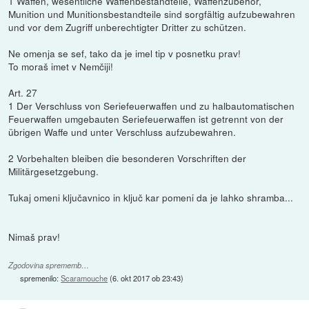
1 Waffen, wesentliche Waffenbestandteile, Waffenzubehör,
Munition und Munitionsbestandteile sind sorgfältig aufzubewahren
und vor dem Zugriff unberechtigter Dritter zu schützen.
Ne omenja se sef, tako da je imel tip v posnetku prav!
To moraš imet v Nemčiji!
Art. 27
1 Der Verschluss von Seriefeuerwaffen und zu halbautomatischen
Feuerwaffen umgebauten Seriefeuerwaffen ist getrennt von der
übrigen Waffe und unter Verschluss aufzubewahren.
2 Vorbehalten bleiben die besonderen Vorschriften der
Militärgesetzgebung.
Tukaj omeni ključavnico in ključ kar pomeni da je lahko shramba...
Nimaš prav!
Zgodovina sprememb…
spremenilo:
Scaramouche
(
6. okt 2017 ob 23:43
)