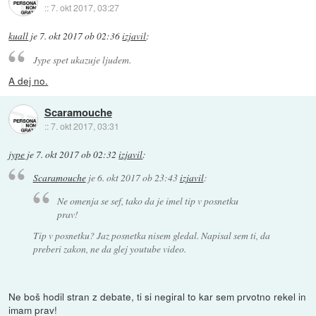
::
7. okt 2017, 03:27
kuall
je
7. okt 2017 ob 02:36
izjavil
:
Jype spet ukazuje ljudem.
A dej no.
Scaramouche
::
7. okt 2017, 03:31
jype
je
7. okt 2017 ob 02:32
izjavil
:
Scaramouche
je
6. okt 2017 ob 23:43
izjavil
:
Ne omenja se sef, tako da je imel tip v posnetku
prav!
Tip v posnetku? Jaz posnetka nisem gledal. Napisal sem ti, da
preberi zakon, ne da glej youtube video.
Ne boš hodil stran z debate, ti si negiral to kar sem prvotno rekel in
imam prav!