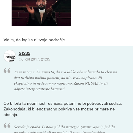
Vidim, da logika ni tvoje področje.
St235
::
6. okt 2017, 21:35
Ja ni res ane. Že samo to, da sva lahko oba tolmačila ta člen na
dva različna načina pomeni, da ni v redu napisano. Ni
eksplicitno in nedvoumno napisano. Zakon NE SME imeti
odprte interpretativne lastnosti.
Ce bi bila ta neumnost resnicna potem ne bi potrebovali sodisc.
Zakonodaja, ki bi enoznacno pokriva vse mozne primere ne
obstaja.
Seveda je enako. Pištola ni bila ustrezno zavarovana in je bila
na voljo tretji osebi ali na polici ali samo "provizorično