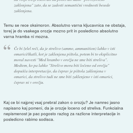
zaklenjena" zato, da se zadosti semantični vrednosti besede
zaklenjena.
Temu se rece oksimoron. Absolutno varna kljucavnica ne obstaja,
torej je do vsakega orozje mozno prit in posledicno absolutno
varna hramba ni mozna.
Če bi želel reči, da je strelivo (ammo, ammunition) lahko v isti
omarici/škatli, kot je zaklenjena pištola, potem bi to eksplicitno
moral navesti "Med hrambo v orožju ne sme biti streliva".
Medtem, ko pa lahko "Strelivo mora biti ločeno od orožja"
dopušča interpretacijo, da čeprav je pištola zaklenjena v
omarici, da strelivo tudi ne sme biti zaklenjeno v isti omarici,
čeprav ni v orožju.
Kaj ce bi najprej vsaj prebral zakon o orozju? Je namrec jasno
napisano kaj pomeni, da je orozje loceno od streliva. Funkcialna
nepismenost je pac pogosto razlog za razlicne interpretacije in
posledicno rabimo sodisca.