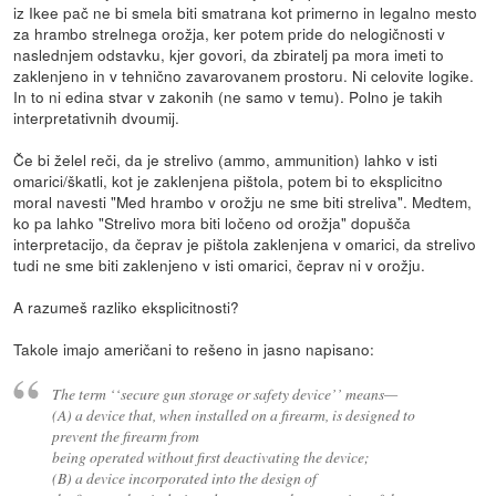
iz Ikee pač ne bi smela biti smatrana kot primerno in legalno mesto
za hrambo strelnega orožja, ker potem pride do nelogičnosti v
naslednjem odstavku, kjer govori, da zbiratelj pa mora imeti to
zaklenjeno in v tehnično zavarovanem prostoru. Ni celovite logike.
In to ni edina stvar v zakonih (ne samo v temu). Polno je takih
interpretativnih dvoumij.
Če bi želel reči, da je strelivo (ammo, ammunition) lahko v isti
omarici/škatli, kot je zaklenjena pištola, potem bi to eksplicitno
moral navesti "Med hrambo v orožju ne sme biti streliva". Medtem,
ko pa lahko "Strelivo mora biti ločeno od orožja" dopušča
interpretacijo, da čeprav je pištola zaklenjena v omarici, da strelivo
tudi ne sme biti zaklenjeno v isti omarici, čeprav ni v orožju.
A razumeš razliko eksplicitnosti?
Takole imajo američani to rešeno in jasno napisano:
The term ‘‘secure gun storage or safety device’’ means—
(A) a device that, when installed on a firearm, is designed to
prevent the firearm from
being operated without first deactivating the device;
(B) a device incorporated into the design of