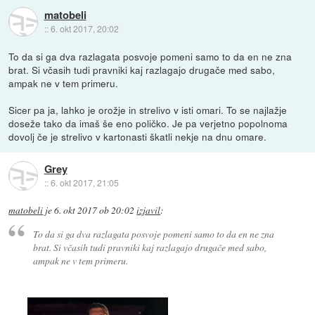
matobeli
::
6. okt 2017, 20:02
To da si ga dva razlagata posvoje pomeni samo to da en ne zna
brat. Si včasih tudi pravniki kaj razlagajo drugače med sabo,
ampak ne v tem primeru.
Sicer pa ja, lahko je orožje in strelivo v isti omari. To se najlažje
doseže tako da imaš še eno poličko. Je pa verjetno popolnoma
dovolj če je strelivo v kartonasti škatli nekje na dnu omare.
Grey
::
6. okt 2017, 21:05
matobeli
je
6. okt 2017 ob 20:02
izjavil
:
To da si ga dva razlagata posvoje pomeni samo to da en ne zna
brat. Si včasih tudi pravniki kaj razlagajo drugače med sabo,
ampak ne v tem primeru.