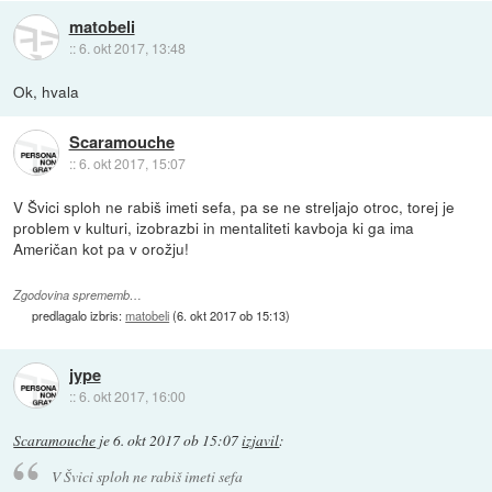
matobeli
::
6. okt 2017, 13:48
Ok, hvala
Scaramouche
::
6. okt 2017, 15:07
V Švici sploh ne rabiš imeti sefa, pa se ne streljajo otroc, torej je
problem v kulturi, izobrazbi in mentaliteti kavboja ki ga ima
Američan kot pa v orožju!
Zgodovina sprememb…
predlagalo izbris:
matobeli
(
6. okt 2017 ob 15:13
)
jype
::
6. okt 2017, 16:00
Scaramouche
je
6. okt 2017 ob 15:07
izjavil
:
V Švici sploh ne rabiš imeti sefa