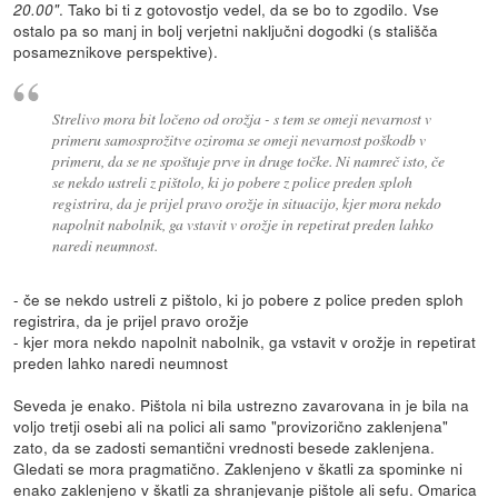
. Tako bi ti z gotovostjo vedel, da se bo to zgodilo. Vse
20.00"
ostalo pa so manj in bolj verjetni naključni dogodki (s stališča
posameznikove perspektive).
Strelivo mora bit ločeno od orožja - s tem se omeji nevarnost v
primeru samosprožitve oziroma se omeji nevarnost poškodb v
primeru, da se ne spoštuje prve in druge točke. Ni namreč isto, če
se nekdo ustreli z pištolo, ki jo pobere z police preden sploh
registrira, da je prijel pravo orožje in situacijo, kjer mora nekdo
napolnit nabolnik, ga vstavit v orožje in repetirat preden lahko
naredi neumnost.
- če se nekdo ustreli z pištolo, ki jo pobere z police preden sploh
registrira, da je prijel pravo orožje
- kjer mora nekdo napolnit nabolnik, ga vstavit v orožje in repetirat
preden lahko naredi neumnost
Seveda je enako. Pištola ni bila ustrezno zavarovana in je bila na
voljo tretji osebi ali na polici ali samo "provizorično zaklenjena"
zato, da se zadosti semantični vrednosti besede zaklenjena.
Gledati se mora pragmatično. Zaklenjeno v škatli za spominke ni
enako zaklenjeno v škatli za shranjevanje pištole ali sefu. Omarica