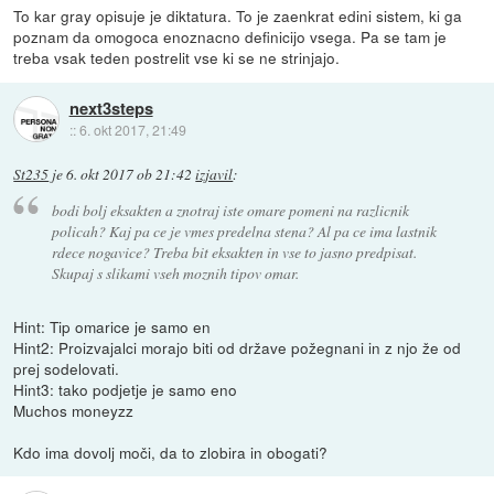
To kar gray opisuje je diktatura. To je zaenkrat edini sistem, ki ga
poznam da omogoca enoznacno definicijo vsega. Pa se tam je
treba vsak teden postrelit vse ki se ne strinjajo.
next3steps
::
6. okt 2017, 21:49
St235
je
6. okt 2017 ob 21:42
izjavil
:
bodi bolj eksakten a znotraj iste omare pomeni na razlicnik
policah? Kaj pa ce je vmes predelna stena? Al pa ce ima lastnik
rdece nogavice? Treba bit eksakten in vse to jasno predpisat.
Skupaj s slikami vseh moznih tipov omar.
Hint: Tip omarice je samo en
Hint2: Proizvajalci morajo biti od države požegnani in z njo že od
prej sodelovati.
Hint3: tako podjetje je samo eno
Muchos moneyzz
Kdo ima dovolj moči, da to zlobira in obogati?