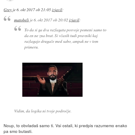
Grey
je
6. okt 2017 ob 21:05
izjavil
:
matobeli
je
6. okt 2017 ob 20:02
izjavil
:
To da si ga dva razlagata posvoje pomeni samo to
da en ne zna brat. Si včasih tudi pravniki kaj
razlagajo drugače med sabo, ampak ne v tem
primeru.
Vidim, da logika ni tvoje področje.
Noup, to obvladaš samo ti. Vsi ostali, ki predpis razumemo enako
pa smo butasti.