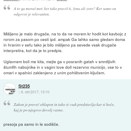
A to ga
moraš
met, ker tako praviš ti, žena ali zoro? Ker samo en
odgovor je relevanten.
Mišljeno je malo drugače, na to da ne morem kr hodit kot kavbojc z
rorom za pasom po cesti ipd. ampak Ga lahko samo gledam doma
in hranim v sefu tako je bilo mišljeno pa sevede vsak drugače
interpretira, kot da je to predpis.
Uglavnem boli me kita, mejte ga v posranih gatah v smrdljivih
štumfih nabojnike in v vagini love doll rezervno municijo, vse to v
omari v spalnici zaklenjeno z unim pohištvenim ključem.
St235
::
6. okt 2017, 13:10
Zakon je preveč ohlapen in tako si vsak predstavlja kar si hoče,
kaj je po njegovo dovolj varno.
presoja pa samo in le sodišče.