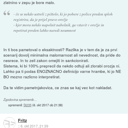
zlatnino v zepu je bore malo.
- če se nekdo ustreli z pištolo, ki jo pobere z police preden sploh
registrira, da je prijel pravo orožje
- kjer mora nekdo napolnit nabolnik, ga vstavit v orožje in
repetirat preden lahko naredi neumnost
In ti bos pametoval o eksaktnosti? Razlika je v tem da je za prvi
scenarij dovolj minimalna malomarnost ali nevednost, da pride do
nesrece. In to zeli zakon omejiti in sankcionirati.
Sistema, ki bi 100% preprecil da nekdo odtuji ali zlorabi orozja ni.
Lahko pa ti podas ENOZNACNO definicijo varne hrambe, ki jo NE
BO mozno razlicno interpretirat.
Da te vidim pametnjakovica, ce znas se kaj vec kot nakladat.
Zgodovina sprememb…
spremenil:
St235
(
6. okt 2017 ob 21:38
)
Fritz
::
6. okt 2017, 21:39