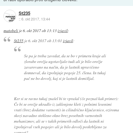
St235
::
6. okt 2017, 13:44
matobeli
je
6. okt 2017 ob 13:13
izjavil
:
St235
je
6. okt 2017 ob 13:01
izjavil
:
Se pa je treba zavedat, da se bo v primeru kraje ali
zlorabe orožja ugotavljalo tudi ali je bilo orožje
zavarovano na način, da je lastnik upravičeno
domneval, da izpolnjuje pogoje 25. člena. In tukaj
pač ne bo dovolj, kaj si je lastnik domišljal.
Ker si se ravno tukaj znašel bi te vprašal (če poznaš kak primer):
Če bi se orožje ukradlo iz zaklenjene kleti z polnimi lesenimi
vrati (brez dodatne varnosti) in cilindrično ključavnico, oziroma
skozi navadno stekleno okno brez posebnih varnostnih
mehanizmov, ali se v takih primerih odloči da lastnik ni
izpolnjeval vseh pogojev ali je bilo dovolj poskrbljeno za
varnost?