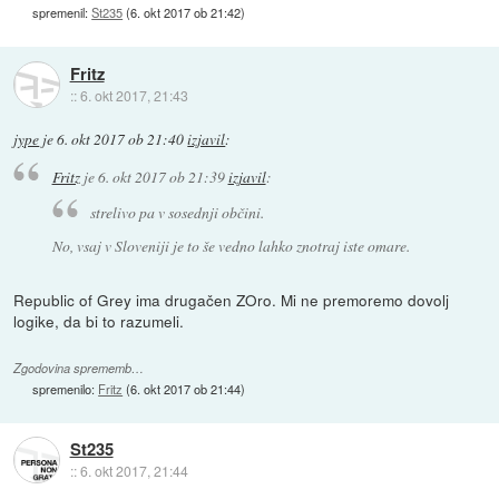
spremenil:
St235
(
6. okt 2017 ob 21:42
)
Fritz
::
6. okt 2017, 21:43
jype
je
6. okt 2017 ob 21:40
izjavil
:
Fritz
je
6. okt 2017 ob 21:39
izjavil
:
strelivo pa v sosednji občini.
No, vsaj v Sloveniji je to še vedno lahko znotraj iste omare.
Republic of Grey ima drugačen ZOro. Mi ne premoremo dovolj
logike, da bi to razumeli.
Zgodovina sprememb…
spremenilo:
Fritz
(
6. okt 2017 ob 21:44
)
St235
::
6. okt 2017, 21:44