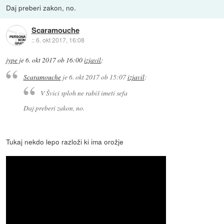
Daj preberi zakon, no.
Scaramouche
::
6. okt 2017, 16:08
jype
je
6. okt 2017 ob 16:00
izjavil
:
Scaramouche
je
6. okt 2017 ob 15:07
izjavil
:
V Švici sploh ne rabiš imeti sefa
Daj preberi zakon, no.
Tukaj nekdo lepo razloži ki ima orožje