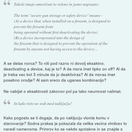
Takole imajo američani to rešeno in jasno napisano:
The term ''secure gun storage or safety device'' means--
(A) a device that, when installed on a firearm, is designed to
prevent the firearm from
being operated without first deactivating the device;
(B) a device incorporated into the design of
the firearm that is designed to prevent the operation of the
firearm by anyone not having access to the device;...
A se delas norca? To niti pod razno ni dovolj eksaktno.
deactivating a device, kaj je to? A da mora imet tipko on off? Al da
je treba vec kot 3 minute da jo deaktiviras? Al da moras imet
posebno orodje? Al sam sreco da uganes kombinacijo?
Ne nabijat o eksaktnosti zakonov pol pa tako neumnost nalimat.
In kako tisto ne sodi med naključja?
Kako pogosto se ti dogaja, da po nakljucju vlomis komu v
stanovanje? Sodna praksa je pokazala da velika vecina vlmilcev to
naredi namenoma. Primrov ko se nekdo spotakne in se znajde s