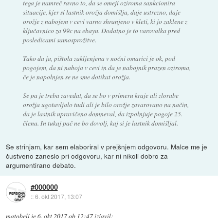
tega je namreč ravno to, da se omeji oziroma sankcionira
situacije, kjer si lastnik orožja domišlja, daje ustrezno, daje
orožje z nabojem v cevi varno shranjeno v kleti, ki jo zaklene z
ključavnico za 99c na ebayu. Dodatno je to varovalka pred
posledicami samosprožitve.
Tako da ja, pištola zakljenjena v nočni omarici je ok, pod
pogojem, da ni naboja v cevi in da je nabojnik prazen oziroma,
če je napolnjen se ne sme dotikat orožja.
Se pa je treba zavedat, da se bo v primeru kraje ali zlorabe
orožja ugotavljalo tudi ali je bilo orožje zavarovano na način,
da je lastnik upravičeno domneval, da izpolnjuje pogoje 25.
člena. In tukaj pač ne bo dovolj, kaj si je lastnik domišljal.
Se strinjam, kar sem elaboriral v prejšnjem odgovoru. Malce me je
čustveno zaneslo pri odgovoru, kar ni nikoli dobro za
argumentirano debato.
#000000
::
6. okt 2017, 13:07
matobeli
je
6. okt 2017 ob 12:47
izjavil
: