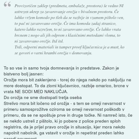
Provizoričen zaklep (predmeta, embalaže, prostora) še vedno NI
ustrezen ukrep za zavarovanje orožja v bivalnem prostoru. Če
lahko vržem komodo po tleh da se razbije in vzamem pištolo ven,
to pač ni zavarovano orožje. Če ima komoda zadaj stranico,
katero lahko razrežem, to ni zavarovano orožje. Če lahko vrata
brcnem z nogo ali jih odprem s klasičnimi metodami vloma, to
ni zavarovano orožje. Itd itd.
Trdi, odporni materiali in tamper proof ključavnica je a must, ko
se govori o varni hrambi orožja v domovanju.
To so vse in samo tvoja domnevanja in predstave. Zakon je
bistveno bolj jasnen:
Orožje mora bit zaklenjeno - torej do njega nekdo po naključju ne
more dostopat. To da zlomi ključavnico, razbije omarico, brcne v
vrata NE SODI MED NAKLUČJA.
Do orožja ne sme dostopati tretja oseba
Strelivo mora bit ločeno od orožja - s tem se omeji nevarnost v
primeru samosprožitve oziroma se omeji nevarnost poškodb v
primeru, da se ne spoštuje prve in druge točke. Ni namreč isto, če
se nekdo ustreli z pištolo, ki jo pobere z police preden sploh
registrira, da je prijel pravo orožje in situacijo, kjer mora nekdo
napolnit nabolnik, ga vstavit v orožje in repetirat preden lahko
naredi neumnost.