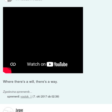
Where there's a will, there's a way.
Zgodovina sprememb…
spremenil:
vostok_1
(
7. okt 2017 ob 02:39
)
jype