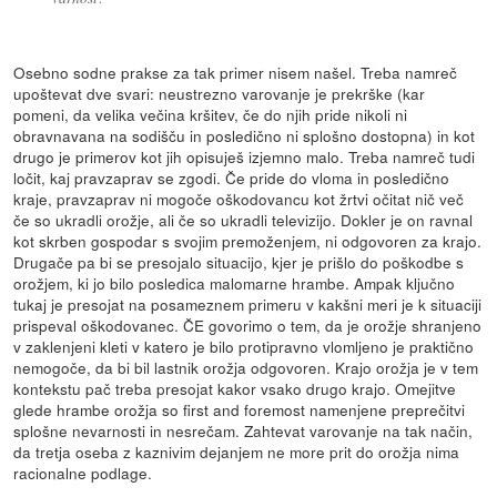
Osebno sodne prakse za tak primer nisem našel. Treba namreč
upoštevat dve svari: neustrezno varovanje je prekrške (kar
pomeni, da velika večina kršitev, če do njih pride nikoli ni
obravnavana na sodišču in posledično ni splošno dostopna) in kot
drugo je primerov kot jih opisuješ izjemno malo. Treba namreč tudi
ločit, kaj pravzaprav se zgodi. Če pride do vloma in posledično
kraje, pravzaprav ni mogoče oškodovancu kot žrtvi očitat nič več
če so ukradli orožje, ali če so ukradli televizijo. Dokler je on ravnal
kot skrben gospodar s svojim premoženjem, ni odgovoren za krajo.
Drugače pa bi se presojalo situacijo, kjer je prišlo do poškodbe s
orožjem, ki jo bilo posledica malomarne hrambe. Ampak ključno
tukaj je presojat na posameznem primeru v kakšni meri je k situaciji
prispeval oškodovanec. ČE govorimo o tem, da je orožje shranjeno
v zaklenjeni kleti v katero je bilo protipravno vlomljeno je praktično
nemogoče, da bi bil lastnik orožja odgovoren. Krajo orožja je v tem
kontekstu pač treba presojat kakor vsako drugo krajo. Omejitve
glede hrambe orožja so first and foremost namenjene preprečitvi
splošne nevarnosti in nesrečam. Zahtevat varovanje na tak način,
da tretja oseba z kaznivim dejanjem ne more prit do orožja nima
racionalne podlage.