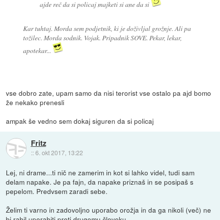
ajde reč da si policaj majketi si ane da si
Kar tuhtaj. Morda sem podjetnik, ki je doživljal grožnje. Ali pa
tožilec. Morda sodnik. Vojak. Pripadnik SOVE. Pekar, lekar,
apotekar...
vse dobro zate, upam samo da nisi terorist vse ostalo pa ajd bomo
že nekako prenesli
ampak še vedno sem dokaj siguren da si policaj
Fritz
::
6. okt 2017, 13:22
Lej, ni drame...ti nič ne zamerim in kot si lahko videl, tudi sam
delam napake. Je pa fajn, da napake priznaš in se posipaš s
pepelom. Predvsem zaradi sebe.
Želim ti varno in zadovoljno uporabo orožja in da ga nikoli (več) ne
bi rabil uporabiti proti drugemu človeku.