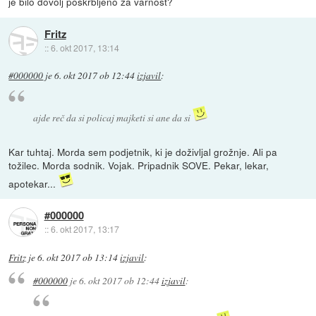
je bilo dovolj poskrbljeno za varnost?
Fritz
::
6. okt 2017, 13:14
#000000
je
6. okt 2017 ob 12:44
izjavil
:
ajde reč da si policaj majketi si ane da si
Kar tuhtaj. Morda sem podjetnik, ki je doživljal grožnje. Ali pa
tožilec. Morda sodnik. Vojak. Pripadnik SOVE. Pekar, lekar,
apotekar...
#000000
::
6. okt 2017, 13:17
Fritz
je
6. okt 2017 ob 13:14
izjavil
:
#000000
je
6. okt 2017 ob 12:44
izjavil
: