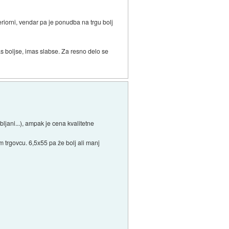
eriorni, vendar pa je ponudba na trgu bolj
as boljse, imas slabse. Za resno delo se
ljani...), ampak je cena kvalitetne
 trgovcu. 6,5x55 pa že bolj ali manj