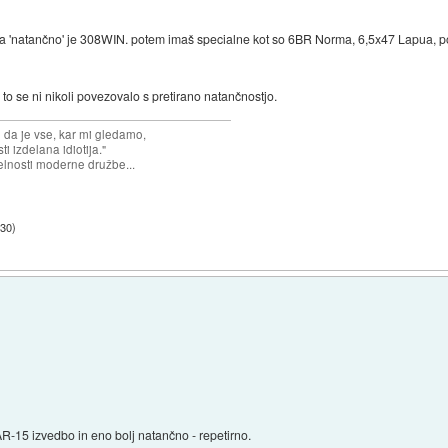
er za 'natančno' je 308WIN. potem imaš specialne kot so 6BR Norma, 6,5x47 Lapua, 
to se ni nikoli povezovalo s pretirano natančnostjo.
n da je vse, kar mi gledamo,
 izdelana idiotija."
lnosti moderne družbe...
:30
)
-15 izvedbo in eno bolj natančno - repetirno.