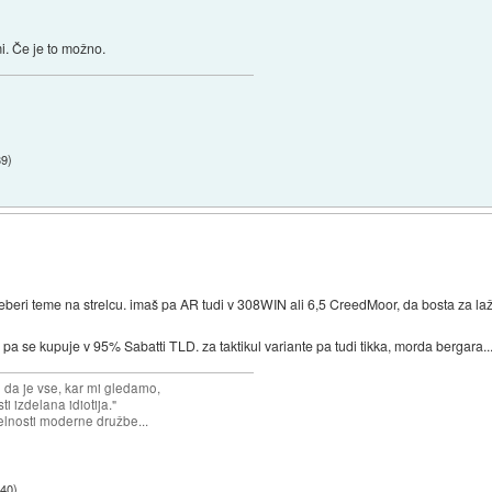
i. Če je to možno.
39
)
eberi teme na strelcu. imaš pa AR tudi v 308WIN ali 6,5 CreedMoor, da bosta za laž
'' pa se kupuje v 95% Sabatti TLD. za taktikul variante pa tudi tikka, morda bergara..
n da je vse, kar mi gledamo,
 izdelana idiotija."
lnosti moderne družbe...
:40
)