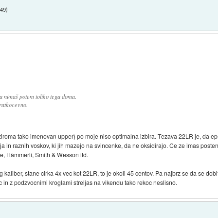
:49
)
 da nimaš potem toliko tega doma.
kratkocevno.
ziroma tako imenovan upper) po moje niso optimalna izbira. Tezava 22LR je, da eps
in raznih voskov, ki jih mazejo na svincenke, da ne oksidirajo. Ce ze imas posten
ire, Hämmerli, Smith & Wesson itd.
g kaliber, stane cirka 4x vec kot 22LR, to je okoli 45 centov. Pa najbrz se da se dob
 in z podzvocnimi kroglami streljas na vikendu tako rekoc neslisno.