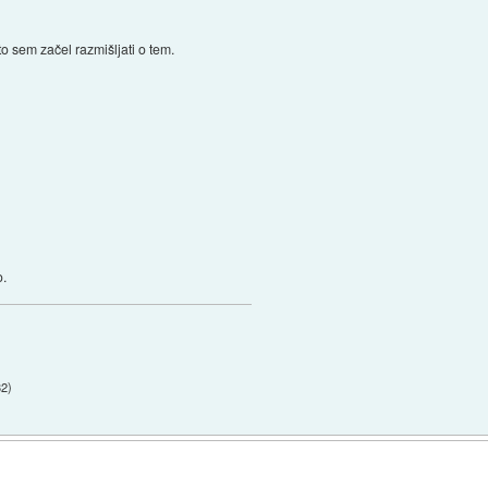
to sem začel razmišljati o tem.
o.
32
)