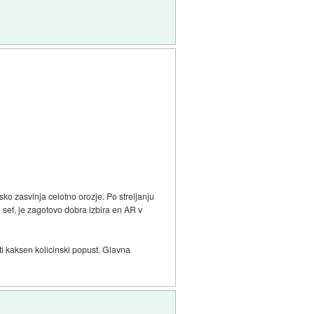
ko zasvinja celotno orozje. Po streljanju
 sef, je zagotovo dobra izbira en AR v
iti kaksen kolicinski popust. Glavna