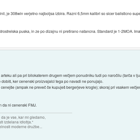
nil, je 308win verjetno najboljsa izbira. Razni 6,5mm kalibri so sicer balisticno sup
ostrostrelska puska, in ze po dizajnu ni pretirano natancna. Standard je 1-2MOA. Im
rteku ali pa pri bilokaterem drugem večjem ponudniku tudi po naročilu (tarča v ljub
dobiš, ker cenenski proizvajalci tega po navadi ne ponujajo.
cenejše (ampak ne preveč če kupuješ bergerjeve krogle); skoraj pri vsakem večjem
 in da ni cenenski FMJ.
n da je vse, kar mi gledamo,
 izdelana idiotija."
lnosti moderne družbe...