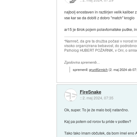
najbolj enostaven in razširjen velik kalib
vse kar se da dobiti z dobro ''match'' kroglo
ar15 je širok pojem polavtomatske puške, in 
"Namreč, da gre ta družba počasi v norost i
visoko organizirana bebavost, do podrobnosti
Psiholog HUBERT POŽARNIK, v Oni, o smise
Zgodovina sprememb…
spremenil:
gruntfürmich
(
2. maj 2024 ob 07
FireSnake
::
2. maj 2024, 07:35
Ok, super. To je že malo bolj natančno.
Kaj pa potem od rorov tu pride v poštev?
Tako tako imam občutek, da bom imel eno AR