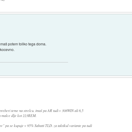
a nimaš potem toliko tega doma.
tkocevno.
preberi teme na strelcu. imaš pa AR tudi v 308WIN ali 6,5
na malce dlje kot 223REM.
ov'' pa se kupuje v 95% Sabatti TLD. za taktikul variante pa tudi