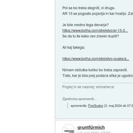
Pol se bo treba stegniti, ni druge.
AR 15 se pogosto pojavlja in kar hvalijo. Za
Je tole vredno tega denarja?
https://www.bolha.com/strelstvo/ar-15-2...
Se da tu še kako cev zraven kupiti?
Ali kaj takega:
https://www.bolha.com/strelstvo-puske/a...
Nimam občutka koliko bo treba zapraviti.
Tisto, kar je bila prej podana slika je ugodn
Poglej in se nasmej: vicmaher.si
Zgodovina sprememb…
spremenilo:
FireSnake
(
2. maj 2024 ob 07:
gruntfürmich
::
2. maj 2024, 07:29