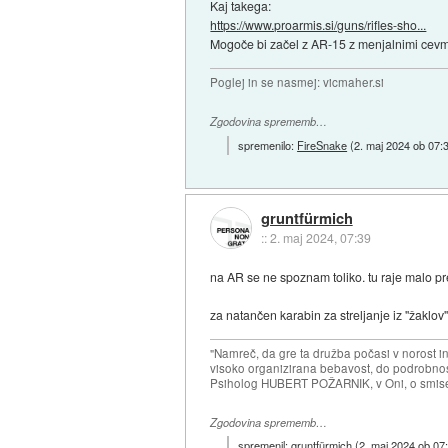
Kaj takega:
https://www.proarmis.si/guns/rifles-sho...
Mogoče bi začel z AR-15 z menjalnimi cevm
Poglej in se nasmej: vicmaher.si
Zgodovina sprememb…
spremenilo:
FireSnake
(
2. maj 2024 ob 07:
gruntfürmich
::
2. maj 2024, 07:39
na AR se ne spoznam toliko. tu raje malo pr
za natančen karabin za streljanje iz ''žaklov
"Namreč, da gre ta družba počasi v norost i
visoko organizirana bebavost, do podrobnosti
Psiholog HUBERT POŽARNIK, v Oni, o smise
Zgodovina sprememb…
spremenil:
gruntfürmich
(
2. maj 2024 ob 07