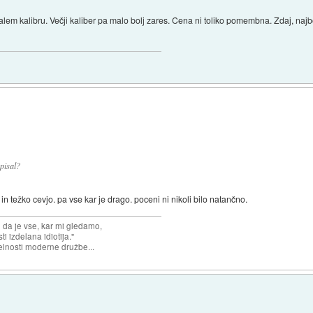
 malem kalibru. Večji kaliber pa malo bolj zares. Cena ni toliko pomembna. Zdaj, najb
pisal?
n težko cevjo. pa vse kar je drago. poceni ni nikoli bilo natančno.
n da je vse, kar mi gledamo,
 izdelana idiotija."
lnosti moderne družbe...