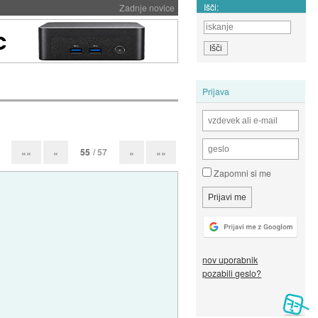
Išči:
Zadnje novice
Prijava
55
/ 57
««
«
»
»»
Zapomni si me
nov uporabnik
pozabili geslo?