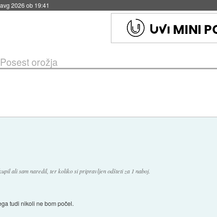
 avg 2026 ob 19:41
Posest orožja
pil ali sam naredil, ter koliko si pripravljen odšteti za 1 naboj.
ega tudi nikoli ne bom počel.