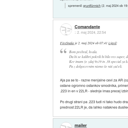
spremenil:
gruntfürmich
(
2. maj 2024 ob 19
Comandante
::
2. maj 2024, 22:54
FireSnake
je
2. maj 2024 ob 07:41
izjavil
:
Bom prebral, hvala.
Da bi se kalibri pokrili bi bilo res super,
Ker imam že zdaj 9x19 in .38 special za 
Pa z dolgocevnim nismo še niti začeli.
Aja pa se to - razne menjalne cevi za AR (o
ostane ogromno ostankov smodnika, primerja 
.223 in en v 22LR - slednje imas precej izb
Po drugi strani pa .223 tudi ni tako hudo dra
prednost 22LR je, da lahko nataknes dusilec
mailer