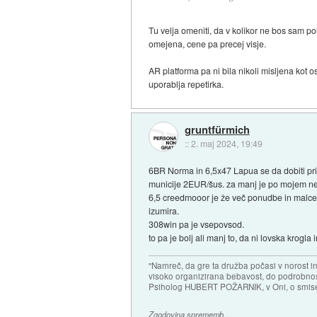
Tu velja omeniti, da v kolikor ne bos sam pol
omejena, cene pa precej visje.
AR platforma pa ni bila nikoli misljena kot 
uporablja repetirka.
gruntfürmich
::
2. maj 2024, 19:49
6BR Norma in 6,5x47 Lapua se da dobiti pri a
municije 2EUR/šus. za manj je po mojem ne 
6,5 creedmooor je že več ponudbe in malce 
izumira.
308win pa je vsepovsod.
to pa je bolj ali manj to, da ni lovska krogla
"Namreč, da gre ta družba počasi v norost i
visoko organizirana bebavost, do podrobnosti
Psiholog HUBERT POŽARNIK, v Oni, o smise
Zgodovina sprememb…