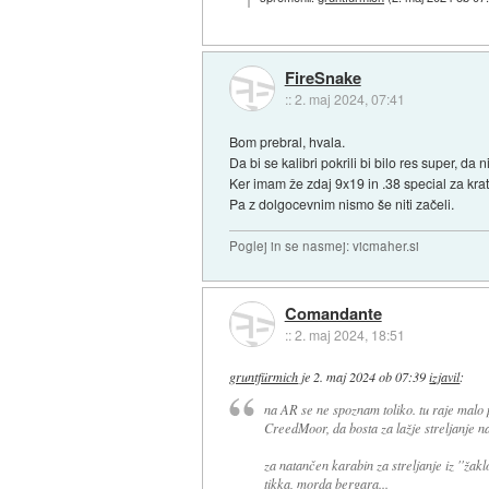
FireSnake
::
2. maj 2024, 07:41
Bom prebral, hvala.
Da bi se kalibri pokrili bi bilo res super, d
Ker imam že zdaj 9x19 in .38 special za kra
Pa z dolgocevnim nismo še niti začeli.
Poglej in se nasmej: vicmaher.si
Comandante
::
2. maj 2024, 18:51
gruntfürmich
je
2. maj 2024 ob 07:39
izjavil
:
na AR se ne spoznam toliko. tu raje malo 
CreedMoor, da bosta za lažje streljanje 
za natančen karabin za streljanje iz ''žakl
tikka, morda bergara...