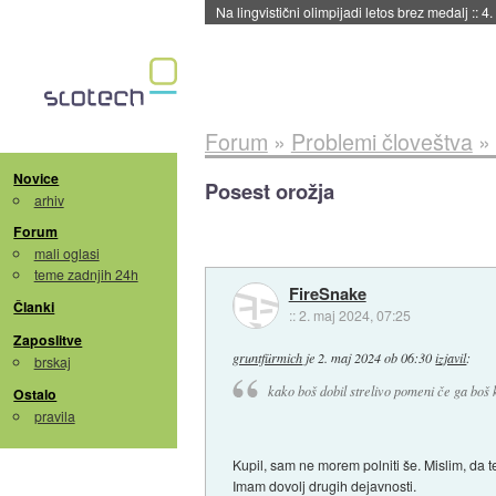
Na lingvistični olimpijadi letos brez medalj
::
4.
Forum
»
Problemi človeštva
»
Novice
Posest orožja
arhiv
Forum
mali oglasi
teme zadnjih 24h
FireSnake
Članki
::
2. maj 2024, 07:25
Zaposlitve
gruntfürmich
je
2. maj 2024 ob 06:30
izjavil
:
brskaj
kako boš dobil strelivo pomeni če ga boš ku
Ostalo
pravila
Kupil, sam ne morem polniti še. Mislim, da t
Imam dovolj drugih dejavnosti.