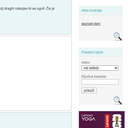
olj dragih nabojev bi se ognil. Če je
Hitre funkcije
seznam tem
Posebni izpisi
Avtor:
Ključna beseda: