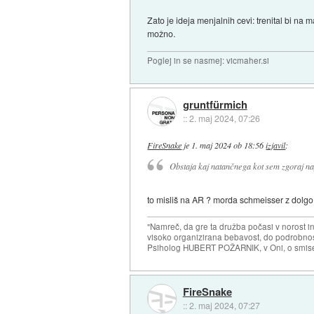
Zato je ideja menjalnih cevi: trenital bi na
možno.
Poglej in se nasmej: vicmaher.si
gruntfürmich
::
2. maj 2024, 07:26
FireSnake
je
1. maj 2024 ob 18:56
izjavil
:
Obstaja kaj natančnega kot sem zgoraj na
to misliš na AR ? morda schmeisser z dolgo i
"Namreč, da gre ta družba počasi v norost i
visoko organizirana bebavost, do podrobnosti
Psiholog HUBERT POŽARNIK, v Oni, o smise
FireSnake
::
2. maj 2024, 07:27