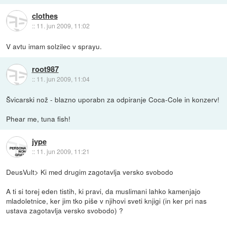
clothes
::
11. jun 2009, 11:02
V avtu imam solzilec v sprayu.
root987
::
11. jun 2009, 11:04
Švicarski nož - blazno uporabn za odpiranje Coca-Cole in konzerv!
Phear me, tuna fish!
jype
::
11. jun 2009, 11:21
DeusVult> Ki med drugim zagotavlja versko svobodo
A ti si torej eden tistih, ki pravi, da muslimani lahko kamenjajo
mladoletnice, ker jim tko piše v njihovi sveti knjigi (in ker pri nas
ustava zagotavlja versko svobodo) ?