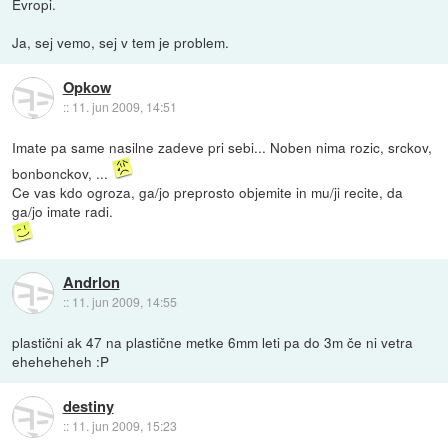
Evropi.
Ja, sej vemo, sej v tem je problem.
Opkow
::
11. jun 2009, 14:51
Imate pa same nasilne zadeve pri sebi... Noben nima rozic, srckov,
bonbonckov, ...
Ce vas kdo ogroza, ga/jo preprosto objemite in mu/ji recite, da
ga/jo imate radi.
Andrlon
::
11. jun 2009, 14:55
plastični ak 47 na plastične metke 6mm leti pa do 3m če ni vetra
eheheheheh :P
destiny
::
11. jun 2009, 15:23