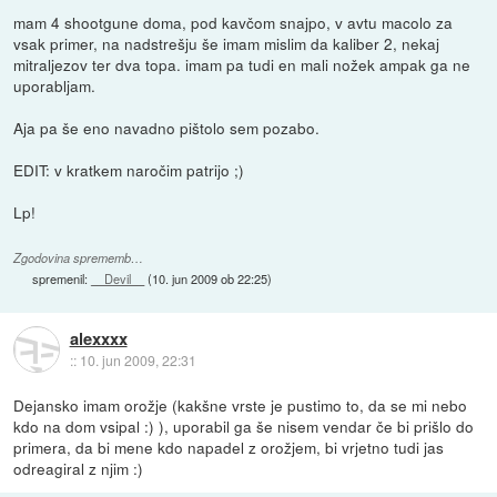
mam 4 shootgune doma, pod kavčom snajpo, v avtu macolo za
vsak primer, na nadstrešju še imam mislim da kaliber 2, nekaj
mitraljezov ter dva topa. imam pa tudi en mali nožek ampak ga ne
uporabljam.
Aja pa še eno navadno pištolo sem pozabo.
EDIT: v kratkem naročim patrijo ;)
Lp!
Zgodovina sprememb…
spremenil:
__Devil__
(
10. jun 2009 ob 22:25
)
alexxxx
::
10. jun 2009, 22:31
Dejansko imam orožje (kakšne vrste je pustimo to, da se mi nebo
kdo na dom vsipal :) ), uporabil ga še nisem vendar če bi prišlo do
primera, da bi mene kdo napadel z orožjem, bi vrjetno tudi jas
odreagiral z njim :)