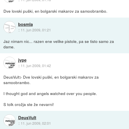
Dve lovski puški, en bolgarski makarov za samoobrambo.
bosmla
::
11. jun 2009, 01:21
Jaz nimam nic... razen ene velike pistole, pa se tisto samo za
dame.
jype
::
11. jun 2009, 01:42
DeusVult> Dve lovski puški, en bolgarski makarov za
samoobrambo.
I thought god and angels watched over you people.
S tolk orožja ste že nevarni!
DeusVult
::
11. jun 2009, 02:01