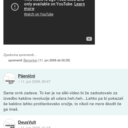
Zgodovina sprememb…
spremenil:
Berserker
(
11. jun 2009 ob 00:35
)
Pšenični
::
11. jun 2009, 00:47
Same ornk zadeve. To kar je na sliki-video bi že zadostovalo za
izvedbo kakšne revolucije ali udara.heh,heh...Lahko pa bi pokazali
še kakšno lahko protitankovsko orožje, to nikoli ne more škodit če
ga imaš.
DeusVult
::
11. jun 2009, 01:18