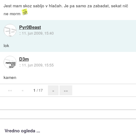
Jest mam skoz sabljo v hlačah. Je pa samo za zabadat, sekat nič
ne morm
Pyr0Beast
::
11. jun 2009, 15:40
lok
D3m
::
11. jun 2009, 15:55
kamen
««
«
1
/ 17
»
»»
Vredno ogleda ...