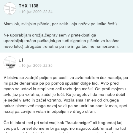
THX 1138
::
10. jun 2009, 22:34
Mam lok, svinjsko pištolo, par sekir...aja nožev pa kolko češ:)
Ne uporabljam orožja,čeprav sem v preteklosti ga
uporabljal(zračna puška,lok,pa tudi signalno pištolo,za kakšno
novo leto:)..drugače trenutno pa ne in ga tudi ne nameravam.
;-)
::
10. jun 2009, 22:35
V bistvu se zadnjič peljem po cesti, za avtomobilom čez naselje, pa
mi pade denarnica pa po pomoti spustim dolge luči. Avto pred
mano se ustavi in stopi ven celi razburjen moški. On proti mojemu
avtu jaz pa vzratno, začel je tečt. Ko je ugotovil da me nebo dobil
je sedel v avto in začel vzratno. Vozila sma 1m en od drugega
nakar nisem več mogo nazaj vozit pa se umiri pa spet iz avta, spet
nazaj pa zavijem volan in odpeljem v drugo stran.
Če bi takrat mel pri sebi vsaj kak "šraufenciger" ali bognedaj kaj
več pa bi prišel do mene bi ga sigurno nagačo. Zabremzat mu tud