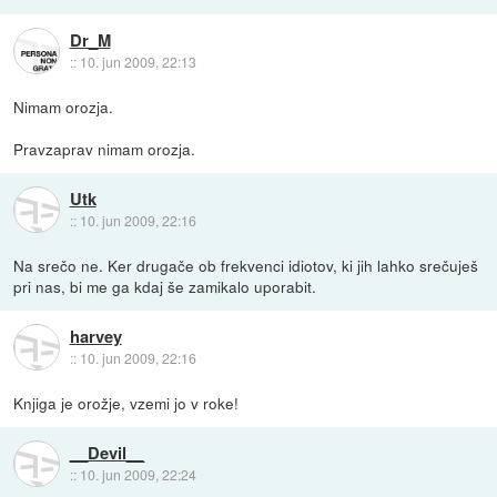
Dr_M
::
10. jun 2009, 22:13
Nimam orozja.
Pravzaprav nimam orozja.
Utk
::
10. jun 2009, 22:16
Na srečo ne. Ker drugače ob frekvenci idiotov, ki jih lahko srečuješ
pri nas, bi me ga kdaj še zamikalo uporabit.
harvey
::
10. jun 2009, 22:16
Knjiga je orožje, vzemi jo v roke!
__Devil__
::
10. jun 2009, 22:24