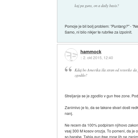
kaj pa guns, on a daily basis?
Pomoje je bil bolj problem:
"Puntang?" - "N
Samo, ni bilo nikjer te rubrike za izpolnit.
hammock
::
2. okt 2015, 12:40
Kdaj bo Amerika šla stran od retorike da j
zgodilo?
Streljanje se je zgodilo v gun free zone. Pod
Zanimivo je to, da se taksne stvari dosti re
nanj.
Ne recem da 100% podpiram njihovo zakonoda
vsaj 300 M kosov orozja. To pomeni, da je o
so barabe. Tabla
gun free zone
jih ne zani