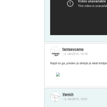
fantasycamp
::
2. okt 2015, 12:16
Najdl so ga, preden je streljal je iskal kristja
Vanich
::
2. okt 2015, 12:21