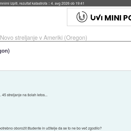
eto za večkratno uporabo
::
4. avg 2026 ob 19:41
Novo streljanje v Ameriki (Oregon)
gon)
 45 streljanje na šolah letos...
potrebno oborožit študente in učitelje da se to ne bo več zgodilo?