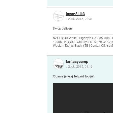
Insan3Lik3
::
2. okt 2015, 00:31
tfw op delivers
NZXT s340 White | Gigabyte GA-B85-HD3 | I
1600MHz DDR3 | Gigabyte GTX 970 G1 Gam
Western Digital Black 1TB | Corsair CS75
fantasycamp
::
2. okt 2015, 01:19
Obama je vsaj šel proti lobiju!