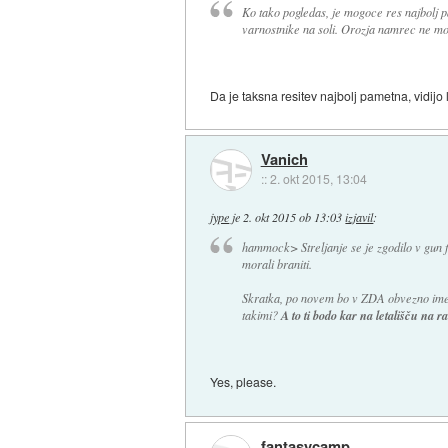
Ko tako pogledas, je mogoce res najbolj p
varnostnike na soli. Orozja namrec ne mora
Da je taksna resitev najbolj pametna, vidijo l
Vanich
::
2. okt 2015, 13:04
jype
je
2. okt 2015 ob 13:03
izjavil
:
hammock> Streljanje se je zgodilo v gun f
morali braniti.
Skratka, po novem bo v ZDA obvezno imeti
takimi?
A to ti bodo kar na letališču na ra
Yes, please.
fantasycamp