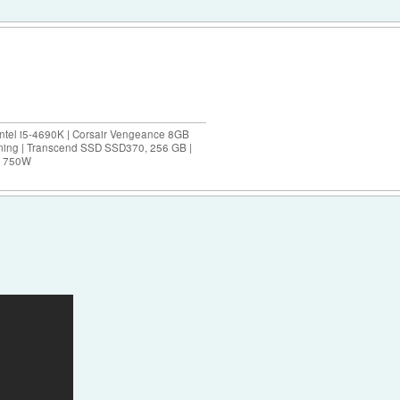
ntel i5-4690K | Corsair Vengeance 8GB
ing | Transcend SSD SSD370, 256 GB |
0M 750W