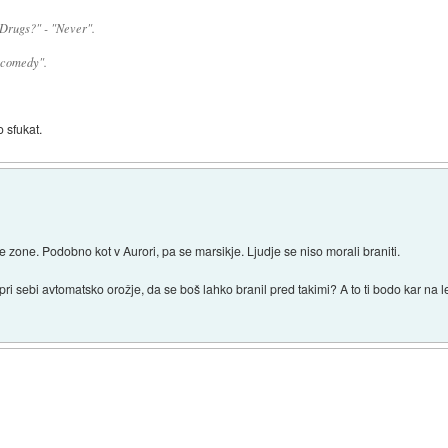
Drugs?" - "Never".
c comedy".
 sfukat.
 zone. Podobno kot v Aurori, pa se marsikje. Ljudje se niso morali braniti.
 sebi avtomatsko orožje, da se boš lahko branil pred takimi? A to ti bodo kar na let