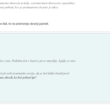
ametno oboroziti ucitelje, oziroma imeti oborozene (sposobne)
s pobrati, ker je protiustavno (in prav je tako).
e tisti, ki ne premorejo dovolj pameti.
ree zone. Podobno kot v Aurori, pa se marsikje. Ljudje se niso
 pri sebi avtomatsko orožje, da se boš lahko branil pred
mo obesili, ko boš priletel tja?