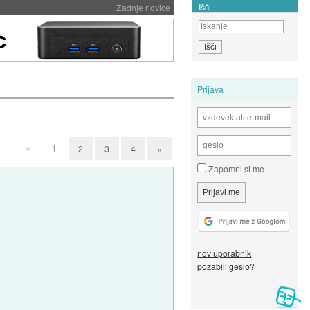
Išči:
Zadnje novice
Prijava
«
1
2
3
4
»
Zapomni si me
nov uporabnik
pozabili geslo?