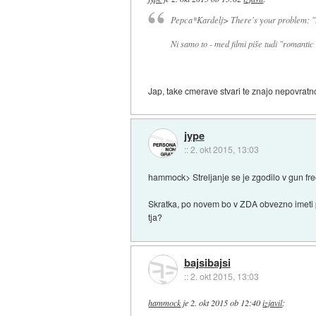
Pepca*Kardelj> There's your problem: "
Ni samo to - med filmi piše tudi "romanti
Jap, take cmerave stvari te znajo nepovratno
jype
::
2. okt 2015, 13:03
hammock> Streljanje se je zgodilo v gun free
Skratka, po novem bo v ZDA obvezno imeti pri
tja?
bajsibajsi
::
2. okt 2015, 13:03
hammock
je
2. okt 2015 ob 12:40
izjavil
: