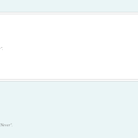
".
"Never".