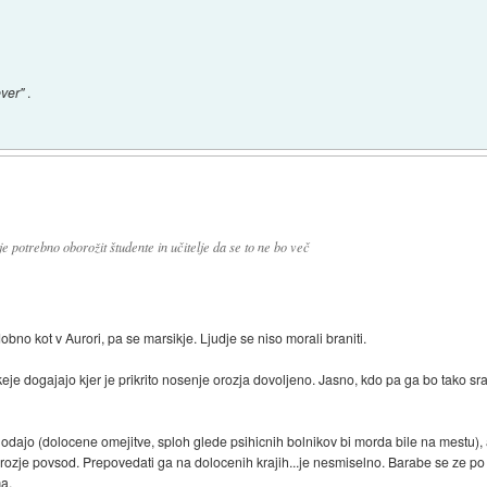
ever"
.
e potrebno oborožit študente in učitelje da se to ne bo več
obno kot v Aurori, pa se marsikje. Ljudje se niso morali braniti.
dkeje dogajajo kjer je prikrito nosenje orozja dovoljeno. Jasno, kdo pa ga bo tako s
jo (dolocene omejitve, sploh glede psihicnih bolnikov bi morda bile na mestu), am
rozje povsod. Prepovedati ga na dolocenih krajih...je nesmiselno. Barabe se ze po 
ma.