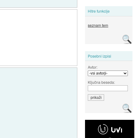
Hitre funkcije
seznam tem
Posebni izpisi
Avtor:
Ključna beseda: