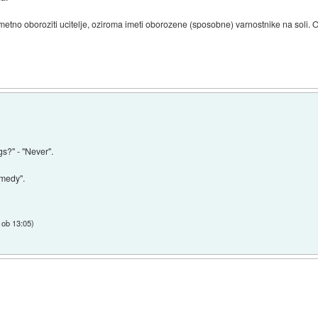
etno oboroziti ucitelje, oziroma imeti oborozene (sposobne) varnostnike na soli. 
s?" - "Never".
omedy".
 ob 13:05
)