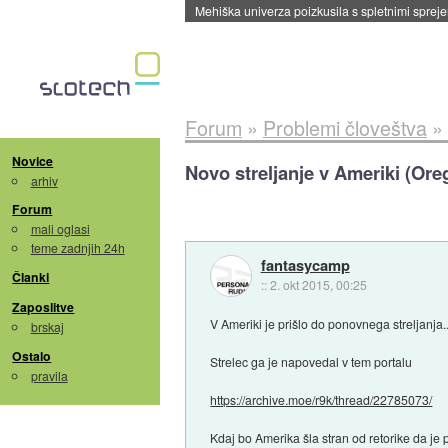
Evropska vesoljska agencija razvija svojo rak
Forum
»
Problemi človeštva
»
Novice
Novo streljanje v Ameriki (Ore
arhiv
Forum
mali oglasi
teme zadnjih 24h
fantasycamp
Članki
::
2. okt 2015, 00:25
Zaposlitve
V Ameriki je prišlo do ponovnega streljanja...
brskaj
Ostalo
Strelec ga je napovedal v tem portalu
pravila
https://archive.moe/r9k/thread/22785073/
Kdaj bo Amerika šla stran od retorike da je 