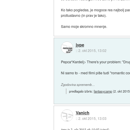
Ko tako pogledas, je mogoce res najbolj pam
protiustavno (in prav je tako).
Samo moje skromno mnenje.
jype
::
2. okt 2015, 13:02
Pepca*Kardelj> There's your problem: "Drug
Ni samo to - med filmi piše tudi "romantic c
Zgodovina sprememb…
predlagalo izbris:
fantasycamp
(
2. okt 2015
Vanich
::
2. okt 2015, 13:03
jype
je
2. okt 2015 ob 13:02
izjavil
: