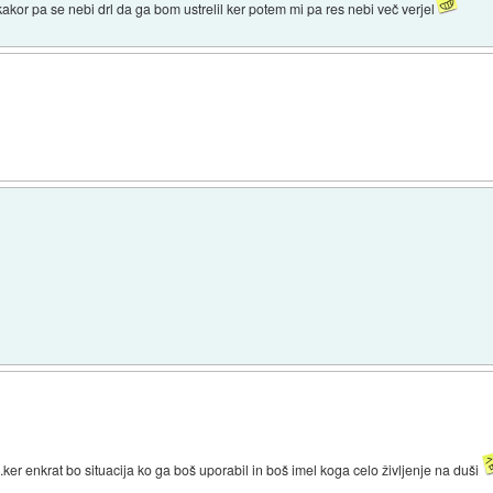
kakor pa se nebi drl da ga bom ustrelil ker potem mi pa res nebi več verjel
.ker enkrat bo situacija ko ga boš uporabil in boš imel koga celo življenje na duši