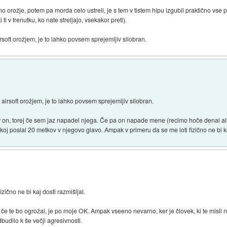
lno orožje, potem pa morda celo ustreli, je s tem v tistem hipu izgubil praktično vse
 ti v trenutku, ko nate streljajo, vsekakor preti).
airsoft orožjem, je to lahko povsem sprejemljiv silobran.
z airsoft orožjem, je to lahko povsem sprejemljiv silobran.
v on, torej če sem jaz napadel njega. Če pa on napade mene (recimo hoče denal ali 
j poslal 20 metkov v njegovo glavo. Ampak v primeru da se me loti fizično ne bi kaj
ično ne bi kaj dosti razmišljal.
 če te bo ogrožal, je po moje OK. Ampak vseeno nevarno, ker je človek, ki te misli 
budilo k še večji agresivnosti.