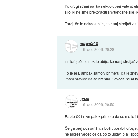
Po drugi strani pa, ko nekdo uperi vate stre
silo, ki ne sme prekoračiti smrtonosne sile (ki
Torej, če te nekdo ubije, ko nanj streljaš z 
edge540
::
6. dec 2006, 20:28
>>Torej, če te nekdo ubije, ko nanj streljaš 
To je res, ampak samo v primeru, da je žrte
imam pravico da se branim. Seveda ne bi tako
jype
::
6. dec 2006, 20:50
Raptor001> Ampak v primeru da se me loti fiz
Če ga prej posvariš, da boš uporabil orožje,
ne moreš vedet, če ga bo to ustavilo ali spod