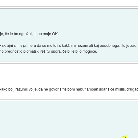
je, če te bo ogrožal, je po moje OK.
 skrajni sili, v primeru da se me loti s kakšnim nožem ali kaj podobnega. To je zadn
o prednost diplomatski rešitvi spora, če bi le bilo mogoče.
ako bolj razumljivo je, da ne govoriš "te bom nabu" ampak udariš če misliš, drugač