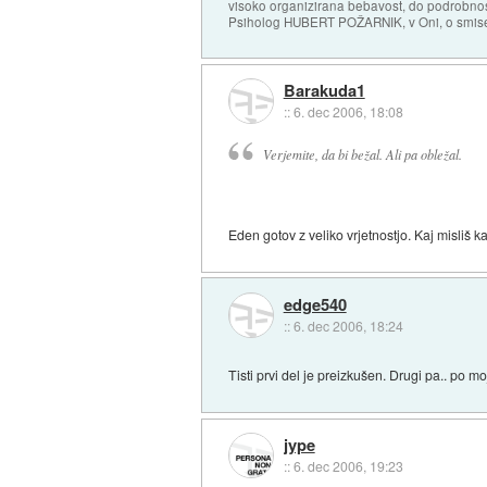
visoko organizirana bebavost, do podrobnosti
Psiholog HUBERT POŽARNIK, v Oni, o smise
Barakuda1
::
6. dec 2006, 18:08
Verjemite, da bi bežal. Ali pa obležal.
Eden gotov z veliko vrjetnostjo. Kaj misliš k
edge540
::
6. dec 2006, 18:24
Tisti prvi del je preizkušen. Drugi pa.. po mo
jype
::
6. dec 2006, 19:23