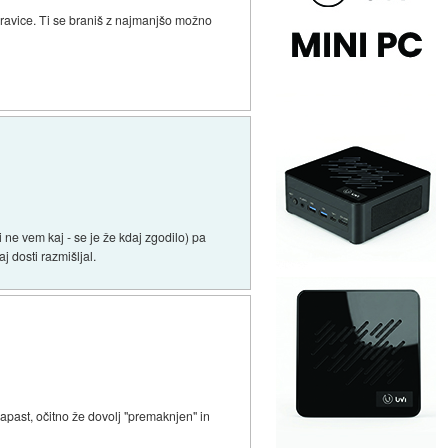
 pravice. Ti se braniš z najmanjšo možno
ne vem kaj - se je že kdaj zgodilo) pa
 dosti razmišljal.
napast, očitno že dovolj "premaknjen" in