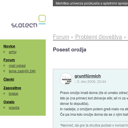
Evropska vesoljska agencija razvija svojo rak
Forum
»
Problemi človeštva
»
Novice
Posest orožja
arhiv
Forum
mali oglasi
teme zadnjih 24h
gruntfürmich
Članki
::
3. dec 2006, 20:44
Zaposlitve
Pravo orožje imaš doma (če si umsko zdrav) 
brskaj
Isto je (na primer) kot zbiranje slik; ali ni
Ostalo
denar to dopušča).
pravila
In nadalje; z orožjem potem greš malo na str
Če pa ima kdo orožje doma da se z njim bah
"Namreč, da gre ta družba počasi v norost i