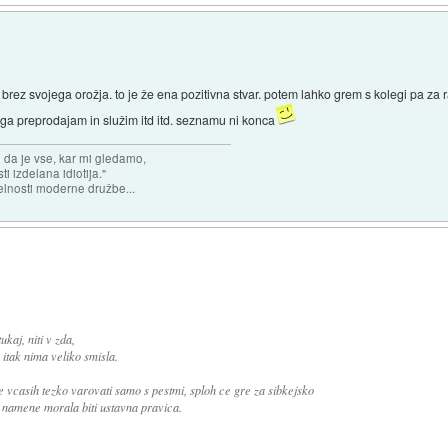
 brez svojega orožja. to je že ena pozitivna stvar. potem lahko grem s kolegi pa za r
 ga preprodajam in služim itd itd. seznamu ni konca
n da je vse, kar mi gledamo,
 izdelana idiotija."
lnosti moderne družbe...
ukaj, niti v zda,
 itak nima veliko smisla.
 vcasih tezko varovati samo s pestmi, sploh ce gre za sibkejsko
 namene morala biti ustavna pravica.