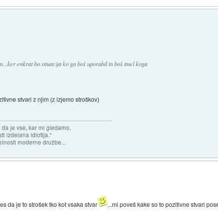
...ker enkrat bo situacija ko ga boš uporabil in boš imel koga
vne stvari z njim (z izjemo stroškov)
n da je vse, kar mi gledamo,
 izdelana idiotija."
lnosti moderne družbe...
s da je to strošek tko kot vsaka stvar
...mi poveš kake so to pozitivne stvari pos