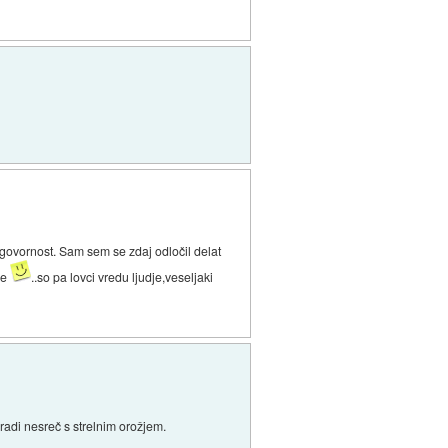
odgovornost. Sam sem se zdaj odločil delat
ve
..so pa lovci vredu ljudje,veseljaki
radi nesreč s strelnim orožjem.