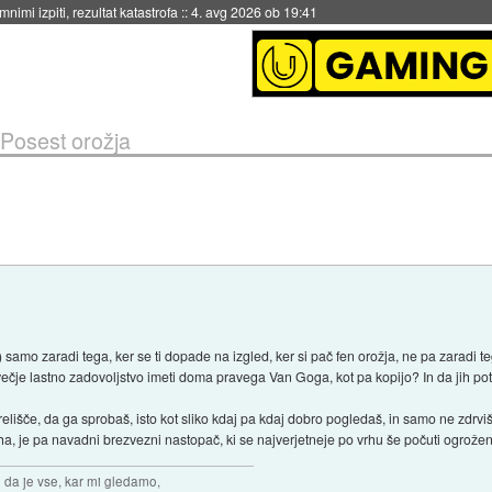
eto za večkratno uporabo
::
4. avg 2026 ob 19:41
Posest orožja
samo zaradi tega, ker se ti dopade na izgled, ker si pač fen orožja, ne pa zaradi t
 za večje lastno zadovoljstvo imeti doma pravega Van Goga, kot pa kopijo? In da jih pot
elišče, da ga sprobaš, isto kot sliko kdaj pa kdaj dobro pogledaš, in samo ne zdrvi
a, je pa navadni brezvezni nastopač, ki se najverjetneje po vrhu še počuti ogrože
n da je vse, kar mi gledamo,