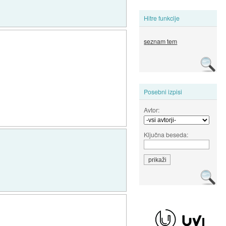
Hitre funkcije
seznam tem
Posebni izpisi
Avtor:
Ključna beseda: