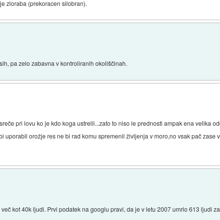
 je zloraba (prekoracen silobran).
sih, pa zelo zabavna v kontroliranih okoliščinah.
sreče pri lovu ko je kdo koga ustrelil...zato to niso le prednosti ampak ena velika 
 bi uporabil orožje res ne bi rad komu spremenil življenja v moro,no vsak pač zase 
.
č kot 40k ljudi. Prvi podatek na googlu pravi, da je v letu 2007 umrlo 613 ljudi za