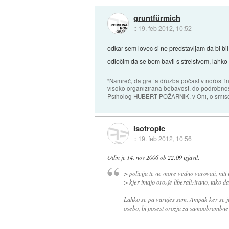
gruntfürmich
::
19. feb 2012, 10:52
odkar sem lovec si ne predstavljam da bi bil
odločim da se bom bavil s strelstvom, lahko
"Namreč, da gre ta družba počasi v norost i
visoko organizirana bebavost, do podrobnosti
Psiholog HUBERT POŽARNIK, v Oni, o smise
Isotropic
::
19. feb 2012, 10:56
Odin
je
14. nov 2006 ob 22:09
izjavil
:
> policija te ne more vedno varovati, niti t
> kjer imajo orozje liberalizirano, tako da
Lahko se pa varujes sam. Ampak ker se je
osebo, bi posest orozja za samoobrambne