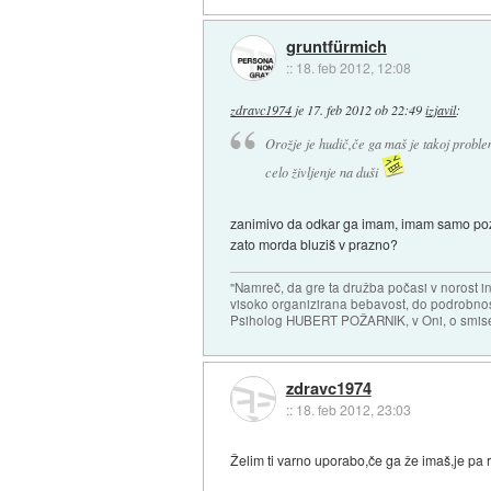
gruntfürmich
::
18. feb 2012, 12:08
zdravc1974
je
17. feb 2012 ob 22:49
izjavil
:
Orožje je hudič,če ga maš je takoj problem
celo življenje na duši
zanimivo da odkar ga imam, imam samo poziti
zato morda bluziš v prazno?
"Namreč, da gre ta družba počasi v norost i
visoko organizirana bebavost, do podrobnosti
Psiholog HUBERT POŽARNIK, v Oni, o smise
zdravc1974
::
18. feb 2012, 23:03
Želim ti varno uporabo,če ga že imaš,je pa re