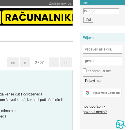
Išči:
Zadnje novice
Prijava
3
/ 57
««
«
»
»»
Zapomni si me
ega ker se čutiš ogroženega.
em še več kupiš, ker so ti pač ušeč (če ti
nov uporabnik
š mimo nje.
pozabili geslo?
nega.