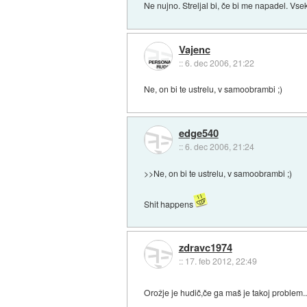
Ne nujno. Streljal bi, če bi me napadel. Vse
Vajenc
::
6. dec 2006, 21:22
Ne, on bi te ustrelu, v samoobrambi ;)
edge540
::
6. dec 2006, 21:24
>>Ne, on bi te ustrelu, v samoobrambi ;)
Shit happens
zdravc1974
::
17. feb 2012, 22:49
Orožje je hudič,če ga maš je takoj problem..