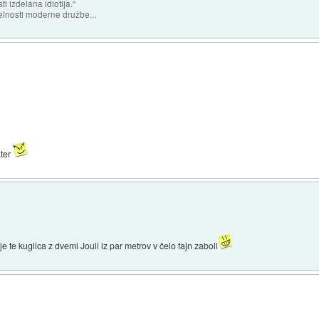
 izdelana idiotija."
lnosti moderne družbe...
ater
je te kuglica z dvemi Jouli iz par metrov v čelo fajn zaboli