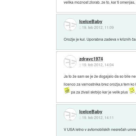
velika moznost zlorab. ze to, kar ti omenjas,
IceIceBaby
::
19. feb 2012, 11:09
Orožje je kul. Uporabna zadeva v kriznih ča
zdravc1974
::
19. feb 2012, 14:04
Ja to že sam se je že dogajalo da so bile ne
licenco za varnostnika brez orožja,s tem ko
pa za živali skrbijo kar je velik plus
IceIceBaby
::
19. feb 2012, 14:11
V USA letno v avtomobilskih nesrečah umre ve