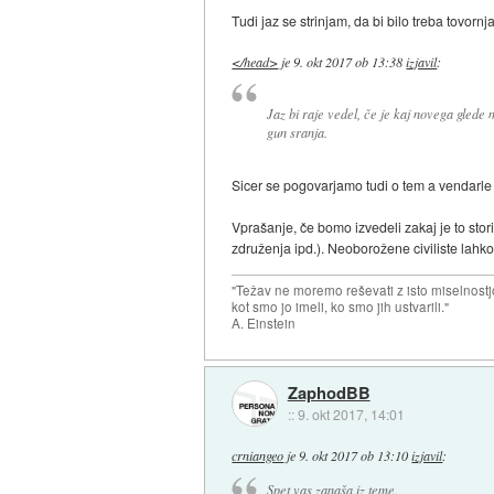
Tudi jaz se strinjam, da bi bilo treba tovorn
</head>
je
9. okt 2017 ob 13:38
izjavil
:
Jaz bi raje vedel, če je kaj novega glede 
gun sranja.
Sicer se pogovarjamo tudi o tem a vendarle
Vprašanje, če bomo izvedeli zakaj je to storil
združenja ipd.). Neoborožene civiliste lahk
"Težav ne moremo reševati z isto miselnostj
kot smo jo imeli, ko smo jih ustvarili."
A. Einstein
ZaphodBB
::
9. okt 2017, 14:01
crniangeo
je
9. okt 2017 ob 13:10
izjavil
:
Spet vas zanaša iz teme.