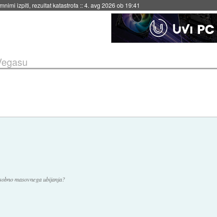
nimi izpiti, rezultat katastrofa
::
4. avg 2026 ob 19:41
Vegasu
osobno masovnega ubijanja?