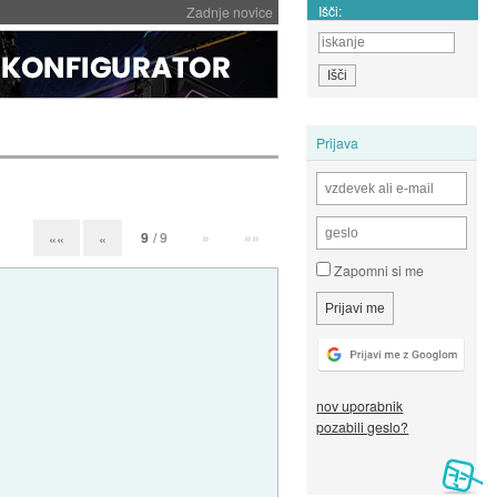
Išči:
Zadnje novice
Prijava
9
/ 9
»
»»
««
«
Zapomni si me
nov uporabnik
pozabili geslo?