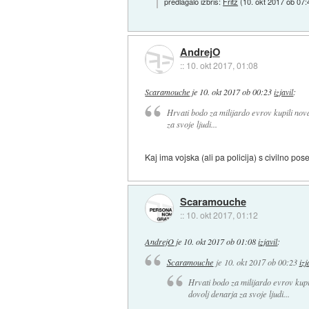
predlagalo izbris:
Fritz
(
10. okt 2017 ob 07:
AndrejO
::
10. okt 2017, 01:08
Scaramouche
je
10. okt 2017 ob 00:23
izjavil
:
Hrvati bodo za milijardo evrov kupili nova 
za svoje ljudi...
Kaj ima vojska (ali pa policija) s civilno pos
Scaramouche
::
10. okt 2017, 01:12
AndrejO
je
10. okt 2017 ob 01:08
izjavil
:
Scaramouche
je
10. okt 2017 ob 00:23
izj
Hrvati bodo za milijardo evrov kupil
dovolj denarja za svoje ljudi...