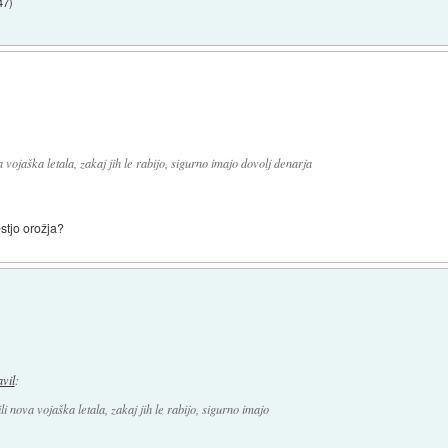
47
)
vojaška letala, zakaj jih le rabijo, sigurno imajo dovolj denarja
estjo orožja?
avil
:
i nova vojaška letala, zakaj jih le rabijo, sigurno imajo