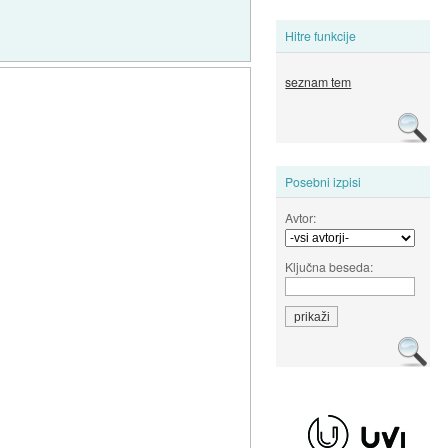
Hitre funkcije
seznam tem
Posebni izpisi
Avtor:
Ključna beseda: