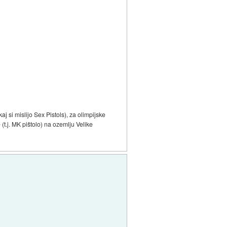
aj si mislijo Sex Pistols), za olimpijske
(t.j. MK pištolo) na ozemlju Velike