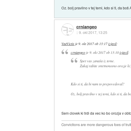
Oz. bolj pravilno v tej temi, kdo si ti, da
crniangeo
::
9. okt 2017, 13:25
VaeVictis
je
9. okt 2017 ob 13:17
izjavil
:
crniangeo
je
9. okt 2017 ob 13:10
izjavil
:
Spet vas zanaša iz teme.
Zakaj rabite smrtnonosno orozje ki
Kdo si ti, da bi nam to prepovedoval?
Oz. bolj pravilno v tej temi, kdo si ti, 
Sem clovek ki trdi da vec ko bo orozja v ob
Convictions are more dangerous foes of truth