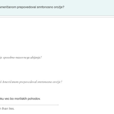
 boš Američanom prepovedoval smrtonosno orožje?
 je sposobno masovnega ubijanja?
da boš Američanom prepovedoval smrtonosno orožje?
toku vec bo morilskih pohodov.
 than lies.