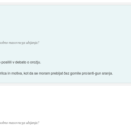
osobno masovnega ubijanja?
posilili v debato o orožju.
rilca in motiva, kot da se moram prebijat čez gomile pro/anti-gun sranja.
osobno masovnega ubijanja?