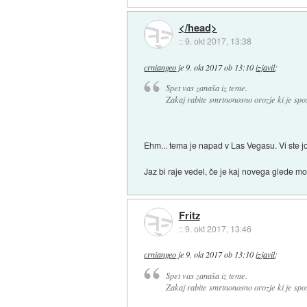
</head>
::
9. okt 2017, 13:38
crniangeo
je
9. okt 2017 ob 13:10
izjavil
:
Spet vas zanaša iz teme.
Zakaj rabite smrtnonosno orozje ki je sp
Ehm... tema je napad v Las Vegasu. Vi ste jo 
Jaz bi raje vedel, če je kaj novega glede mo
Fritz
::
9. okt 2017, 13:46
crniangeo
je
9. okt 2017 ob 13:10
izjavil
:
Spet vas zanaša iz teme.
Zakaj rabite smrtnonosno orozje ki je sp