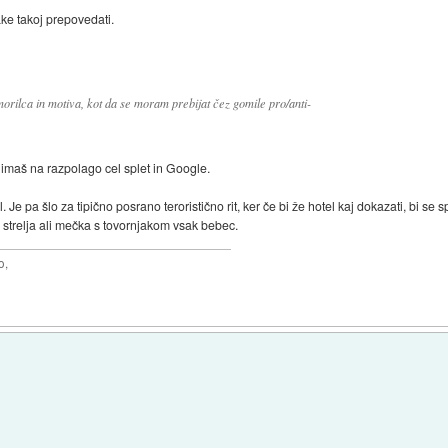
jake takoj prepovedati.
morilca in motiva, kot da se moram prebijat čez gomile pro/anti-
 imaš na razpolago cel splet in Google.
. Je pa šlo za tipično posrano teroristično rit, ker če bi že hotel kaj dokazati, bi se 
o strelja ali mečka s tovornjakom vsak bebec.
o,