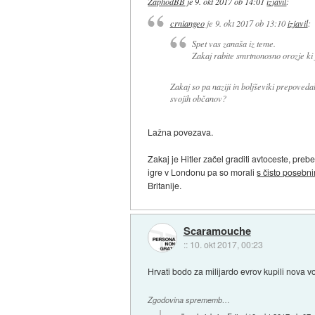
ZaphodBB
je
9. okt 2017 ob 14:01
izjavil
:
crniangeo
je
9. okt 2017 ob 13:10
izjavil
:
Spet vas zanaša iz teme.
Zakaj rabite smrtnonosno orozje ki
Zakaj so pa naziji in boljševiki prepoved
svojih občanov?
Lažna povezava.
Zakaj je Hitler začel graditi avtoceste, prebe
igre v Londonu pa so morali
s čisto posebn
Britanije.
Scaramouche
::
10. okt 2017, 00:23
Hrvati bodo za milijardo evrov kupili nova voj
Zgodovina sprememb…