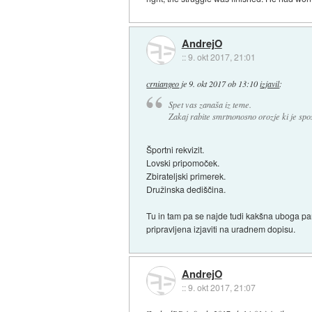
AndrejO
::
9. okt 2017, 21:01
crniangeo
je
9. okt 2017 ob 13:10
izjavil
:
Spet vas zanaša iz teme.
Zakaj rabite smrtnonosno orozje ki je sp
Športni rekvizit.
Lovski pripomoček.
Zbirateljski primerek.
Družinska dediščina.
Tu in tam pa se najde tudi kakšna uboga para,
pripravljena izjaviti na uradnem dopisu.
AndrejO
::
9. okt 2017, 21:07