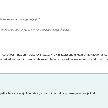
 je sposobno masovnega ubijanja?
al smrtonosno orožje preden so se lotili masovnega ubijanja
n se je lotil množičnih pobojev in zakaj v UK ni fašistične diktature (ne glede na to, k
im dekretom urediti možnost
, da nekdo legalno poseduje kratkocevno strelno orožje 
aška letala, zakaj jih le rabijo, sigurno imajo dovolj denarja za svoje ljudi...