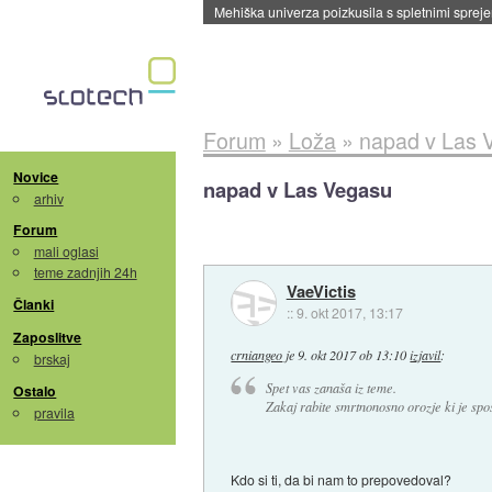
Mehiška univerza poizkusila s spletnimi sprejem
Forum
»
Loža
»
napad v Las 
Novice
napad v Las Vegasu
arhiv
Forum
mali oglasi
teme zadnjih 24h
VaeVictis
Članki
::
9. okt 2017, 13:17
Zaposlitve
crniangeo
je
9. okt 2017 ob 13:10
izjavil
:
brskaj
Spet vas zanaša iz teme.
Ostalo
Zakaj rabite smrtnonosno orozje ki je sp
pravila
Kdo si ti, da bi nam to prepovedoval?